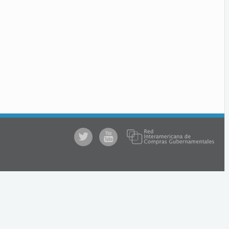
@comprasgubuy
ACCE
en
Youtube