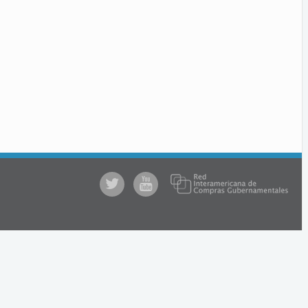
@comprasgubuy
ACCE
en
Youtube