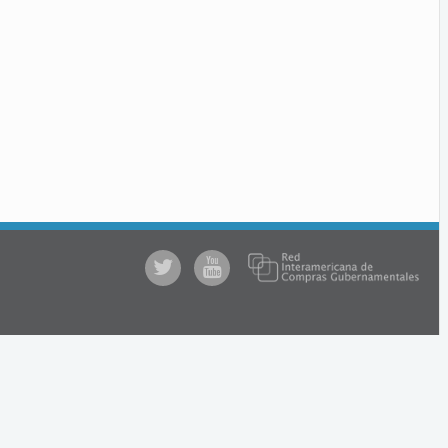
@comprasgubuy
ACCE
en
Youtube