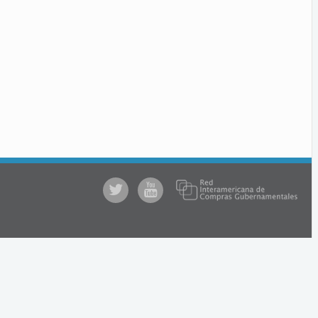
@comprasgubuy
ACCE
en
Youtube