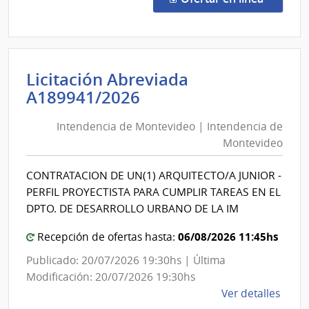
1319
|
Admin
de
Licitación Abreviada
Servi
Intendencia
A189941/2026
de
de
Salu
Intendencia de Montevideo | Intendencia de
Montevideo
del
Montevideo
Esta
|
|
Intendencia
CONTRATACION DE UN(1) ARQUITECTO/A JUNIOR -
Hospi
de
PERFIL PROYECTISTA PARA CUMPLIR TAREAS EN EL
de
Montevideo
DPTO. DE DESARROLLO URBANO DE LA IM
San
Carlo
06/08/2026 11:45hs
Recepción de ofertas hasta:
Publicado: 20/07/2026 19:30hs | Última
Modificación: 20/07/2026 19:30hs
de
Ver detalles