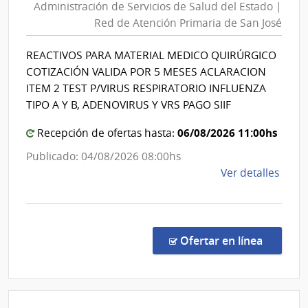
Administración de Servicios de Salud del Estado |
Servic
Red de Atención Primaria de San José
de
Salud
REACTIVOS PARA MATERIAL MEDICO QUIRÚRGICO
del
COTIZACIÓN VALIDA POR 5 MESES ACLARACION
Estad
ITEM 2 TEST P/VIRUS RESPIRATORIO INFLUENZA
|
TIPO A Y B, ADENOVIRUS Y VRS PAGO SIIF
Red
06/08/2026 11:00hs
Recepción de ofertas hasta:
de
Atenc
Publicado: 04/08/2026 08:00hs
Primar
de
Ver detalles
de
la
San
comp
Comp
José
Direc
en la co
Ofertar en línea
1297
|
Admin
de