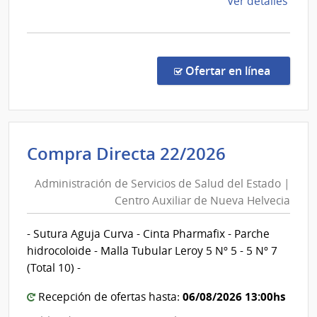
de
Ver detalles
Treint
la
y
comp
Tres
Comp
Direc
en la co
Ofertar en línea
1263
|
Admin
de
Administr
Compra Directa 22/2026
Servi
de
de
Administración de Servicios de Salud del Estado |
Servicios
Salu
Centro Auxiliar de Nueva Helvecia
de
del
Esta
Salud
- Sutura Aguja Curva - Cinta Pharmafix - Parche
|
del
hidrocoloide - Malla Tubular Leroy 5 Nº 5 - 5 Nº 7
Cent
Estado
(Total 10) -
Depa
|
de
06/08/2026 13:00hs
Centro
Recepción de ofertas hasta:
Trein