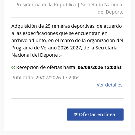
Presidencia de la República | Secretaría Nacional
Inte
la
del Deporte
de
Repúblic
Mont
|
Adquisición de 25 remeras deportivas, de acuerdo
Secretar
a las especificaciones que se encuentran en
Nacional
archivo adjunto, en el marco de la organización del
del
Programa de Verano 2026-2027, de la Secretaría
Deporte
Nacional del Deporte .-
06/08/2026 12:00hs
Recepción de ofertas hasta:
Publicado: 29/07/2026 17:20hs
de
Ver detalles
la
comp
Comp
Direc
en la co
Ofertar en línea
109/
|