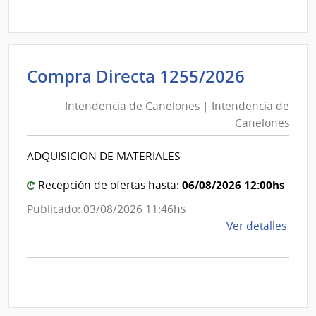
Comp
Direc
D194
|
Inte
Intende
Compra Directa 1255/2026
de
de
Mont
Intendencia de Canelones | Intendencia de
Canelo
|
Canelones
|
Inte
Intende
de
ADQUISICION DE MATERIALES
de
Mont
Canelo
06/08/2026 12:00hs
Recepción de ofertas hasta:
Publicado: 03/08/2026 11:46hs
de
Ver detalles
la
comp
Comp
Direc
1255