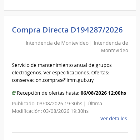
Direc
D194
|
Inte
Int
Compra Directa D194287/2026
de
de
Mont
Intendencia de Montevideo | Intendencia de
Mon
|
Montevideo
|
Inte
Int
de
Servicio de mantenimiento anual de grupos
de
Mont
electrógenos. Ver especificaciones. Ofertas:
Mon
conservacion.compras@imm.gub.uy
06/08/2026 12:00hs
Recepción de ofertas hasta:
Publicado: 03/08/2026 19:30hs | Última
Modificación: 03/08/2026 19:30hs
de
Ver detalles
la
comp