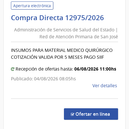
Servi
Apertura electrónica
de
Admini
Compra Directa 12975/2026
Salu
de
del
Administración de Servicios de Salud del Estado |
Servic
Esta
Red de Atención Primaria de San José
de
|
Salud
Red
INSUMOS PARA MATERIAL MEDICO QUIRÚRGICO
del
de
COTIZACIÓN VALIDA POR 5 MESES PAGO SIIF
Aten
Estad
Prima
|
06/08/2026 11:00hs
Recepción de ofertas hasta:
de
Red
Publicado: 04/08/2026 08:05hs
San
de
de
Ver detalles
José
Atenc
la
Primar
comp
de
Comp
San
Direc
en la co
Ofertar en línea
1297
José
|