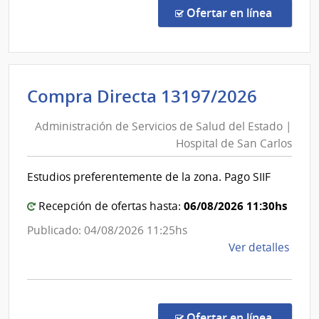
Abre
en la co
Ofertar en línea
4/20
|
Pode
Legis
Admini
Compra Directa 13197/2026
|
de
Comi
Administración de Servicios de Salud del Estado |
Servic
Admin
Hospital de San Carlos
de
del
Pode
Salud
Estudios preferentemente de la zona. Pago SIIF
Legis
del
Estad
06/08/2026 11:30hs
Recepción de ofertas hasta:
|
Publicado: 04/08/2026 11:25hs
Hospit
de
Ver detalles
de
la
San
comp
Carlos
Comp
Direc
en la co
Ofertar en línea