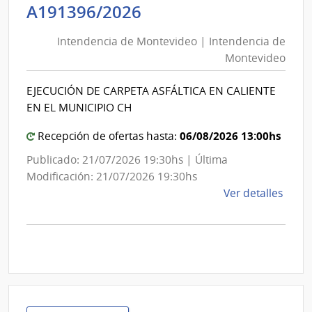
Intendencia
A191396/2026
Educ
de
Públi
Intendencia de Montevideo | Intendencia de
Montevideo
|
Montevideo
Cons
|
Direc
Intendencia
EJECUCIÓN DE CARPETA ASFÁLTICA EN CALIENTE
Centr
de
EN EL MUNICIPIO CH
Montevideo
06/08/2026 13:00hs
Recepción de ofertas hasta:
Publicado: 21/07/2026 19:30hs | Última
Modificación: 21/07/2026 19:30hs
de
Ver detalles
la
comp
Licit
Abre
A191
|
Inte