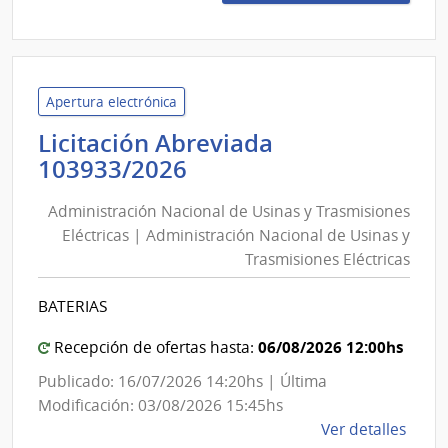
8856
|
Admin
de
las
Apertura electrónica
Obra
Licitación Abreviada
Sanit
Administración
103933/2026
del
Nacional
Esta
Administración Nacional de Usinas y Trasmisiones
de
|
Eléctricas | Administración Nacional de Usinas y
Usinas
Admin
Trasmisiones Eléctricas
y
de
las
Trasmisiones
BATERIAS
Obra
Eléctricas
Sanit
|
06/08/2026 12:00hs
Recepción de ofertas hasta:
del
Administración
Publicado: 16/07/2026 14:20hs | Última
Esta
Nacional
Modificación: 03/08/2026 15:45hs
de
de
Ver detalles