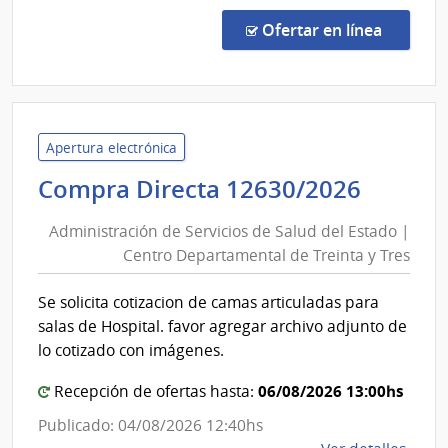
y
Comp
Tres
Direc
en la co
Ofertar en línea
1262
|
Admin
de
Servi
Apertura electrónica
de
Admini
Compra Directa 12630/2026
Salu
de
del
Administración de Servicios de Salud del Estado |
Servic
Esta
Centro Departamental de Treinta y Tres
de
|
Salud
Cent
Se solicita cotizacion de camas articuladas para
del
Depa
salas de Hospital. favor agregar archivo adjunto de
de
Estad
lo cotizado con imágenes.
Trein
|
y
06/08/2026 13:00hs
Centr
Recepción de ofertas hasta:
Tres
Depar
Publicado: 04/08/2026 12:40hs
de