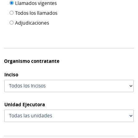
Filtro tipo
Llamados vigentes
por
de
fecha
Todos los llamados
de
publicación
Adjudicaciones
modif
Organismo contratante
Inciso
Unidad Ejecutora