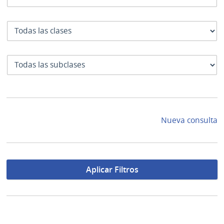
Clase
SubClase
Nueva consulta
Aplicar Filtros