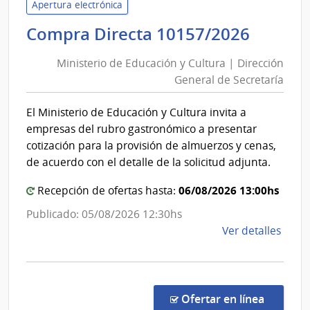
Apertura electrónica
de
Minist
Compra Directa 10157/2026
Mont
de
|
Ministerio de Educación y Cultura | Dirección
Inte
Educa
General de Secretaría
de
y
Mont
Cultur
El Ministerio de Educación y Cultura invita a
|
empresas del rubro gastronómico a presentar
Direcc
cotización para la provisión de almuerzos y cenas,
Gener
de acuerdo con el detalle de la solicitud adjunta.
de
06/08/2026 13:00hs
Recepción de ofertas hasta:
Secret
Publicado: 05/08/2026 12:30hs
de
Ver detalles
la
comp
Comp
Direc
en la co
Ofertar en línea