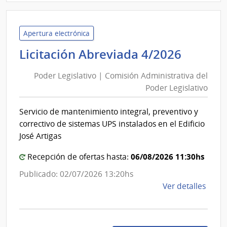
Admin
de
Servi
Apertura electrónica
de
Poder
Licitación Abreviada 4/2026
Salu
Legisla
del
Poder Legislativo | Comisión Administrativa del
|
Esta
Poder Legislativo
Comis
|
Admini
Red
Servicio de mantenimiento integral, preventivo y
del
de
correctivo de sistemas UPS instalados en el Edificio
Aten
Poder
José Artigas
Prima
Legisla
de
06/08/2026 11:30hs
Recepción de ofertas hasta:
San
Publicado: 02/07/2026 13:20hs
José
de
Ver detalles
la
comp
Licit