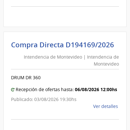
la
comp
Licit
Abre
A189
|
Inte
Int
Compra Directa D194169/2026
de
de
Mont
Intendencia de Montevideo | Intendencia de
Mon
|
Montevideo
|
Inte
Int
de
DRUM DR 360
de
Mont
Mon
06/08/2026 12:00hs
Recepción de ofertas hasta:
Publicado: 03/08/2026 19:30hs
de
Ver detalles
la
comp
Comp