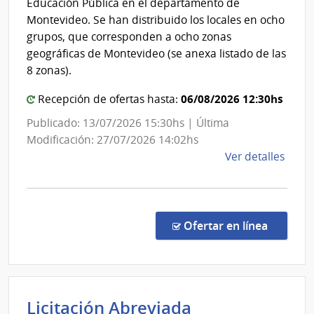
Directivo
Educación Pública en el departamento de
Central
Montevideo. Se han distribuido los locales en ocho
grupos, que corresponden a ocho zonas
geográficas de Montevideo (se anexa listado de las
8 zonas).
06/08/2026 12:30hs
Recepción de ofertas hasta:
Publicado: 13/07/2026 15:30hs | Última
Modificación: 27/07/2026 14:02hs
de
Ver detalles
la
comp
Licit
Públi
en la co
Ofertar en línea
1/20
|
Admin
Naci
Licitación Abreviada
de