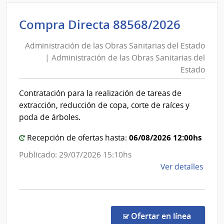
Presi
de
Admini
Compra Directa 88568/2026
la
de
Repú
Administración de las Obras Sanitarias del Estado
las
|
| Administración de las Obras Sanitarias del
Obras
Secre
Estado
Naci
Sanita
del
del
Contratación para la realización de tareas de
Depo
Estad
extracción, reducción de copa, corte de raíces y
|
poda de árboles.
Admini
06/08/2026 12:00hs
Recepción de ofertas hasta:
de
las
Publicado: 29/07/2026 15:10hs
Obras
de
Ver detalles
Sanita
la
del
comp
Comp
Estad
Direc
en la co
Ofertar en línea