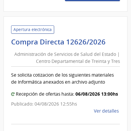
1015
|
Minis
de
Educ
Apertura electrónica
y
Admini
Compra Directa 12626/2026
Cultu
de
|
Administración de Servicios de Salud del Estado |
Servic
Direc
Centro Departamental de Treinta y Tres
de
Gene
Salud
de
Se solicita cotizacion de los siguientes materiales
del
Secre
de Informática anexados en archivo adjunto
Estad
|
06/08/2026 13:00hs
Recepción de ofertas hasta:
Centr
Publicado: 04/08/2026 12:55hs
Depar
de
Ver detalles
de
la
Treint
comp