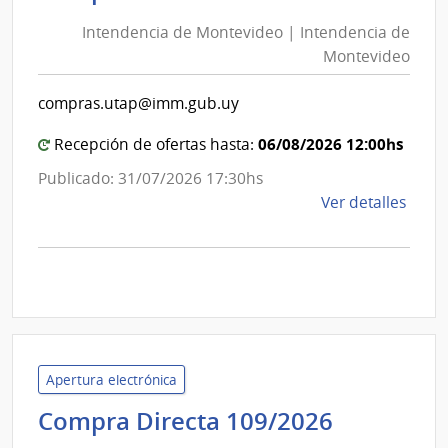
de
de
Mont
Intendencia de Montevideo | Intendencia de
Mon
|
Montevideo
|
Inte
Int
de
compras.utap@imm.gub.uy
de
Mont
Mon
06/08/2026 12:00hs
Recepción de ofertas hasta:
Publicado: 31/07/2026 17:30hs
de
Ver detalles
la
comp
Comp
Direc
D193
|
Inte
Apertura electrónica
de
Presiden
Compra Directa 109/2026
Mont
de
|