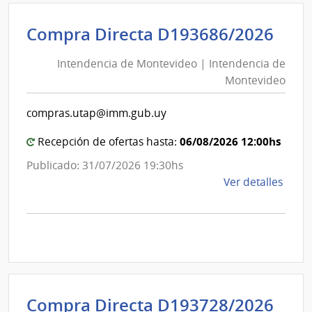
|
Inte
Int
Compra Directa D193686/2026
de
de
Cane
Intendencia de Montevideo | Intendencia de
Mon
|
Montevideo
|
Inte
Int
de
compras.utap@imm.gub.uy
de
Cane
Mon
06/08/2026 12:00hs
Recepción de ofertas hasta:
Publicado: 31/07/2026 19:30hs
de
Ver detalles
la
comp
Comp
Direc
D193
|
Inte
Int
Compra Directa D193728/2026