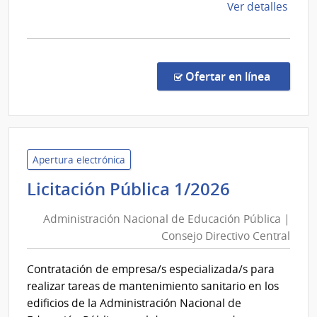
de
Ver detalles
Tras
la
Eléct
comp
Licit
Públi
en la co
Ofertar en línea
526/
|
Univ
de
la
Apertura electrónica
Repú
Administ
Licitación Pública 1/2026
|
Nacional
Hospi
Administración Nacional de Educación Pública |
de
de
Consejo Directivo Central
Educació
Clíni
Pública
Contratación de empresa/s especializada/s para
|
realizar tareas de mantenimiento sanitario en los
Consejo
edificios de la Administración Nacional de