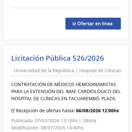
Usinas
la
y
comp
Trasmisiones
Licit
Abre
Eléctricas
en la co
Ofertar en línea
1039
|
Admin
Naci
Univer
Licitación Pública 526/2026
de
de
Usin
Universidad de la República | Hospital de Clínicas
la
y
Repúbl
Tras
CONTRATACIÓN DE MÉDICOS HEMODINAMISTAS
Eléct
|
PARA LA EXTENSIÓN DEL IMAE CARDIOLÓGICO DEL
|
Hospit
HOSPITAL DE CLÍNICAS EN TACUAREMBÓ. PLAZA.
Admin
de
Naci
Clínica
06/08/2026 12:00hs
Recepción de ofertas hasta:
de
Publicado: 07/07/2026 12:10hs | Última
Usin
Modificación: 08/07/2026 14:40hs
y