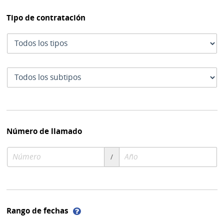
Tipo de contratación
Tipo
de
contratación
Subtipo
de
contratación
Número de llamado
Número
Año
/
de
de
compra
compra
Ayuda
Rango de fechas
sobre