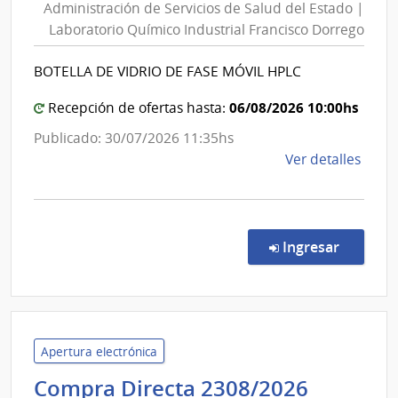
Administración de Servicios de Salud del Estado |
Servici
Laboratorio Químico Industrial Francisco Dorrego
de
Salud
BOTELLA DE VIDRIO DE FASE MÓVIL HPLC
del
Estado
06/08/2026 10:00hs
Recepción de ofertas hasta:
|
Publicado: 30/07/2026 11:35hs
Laborat
de
Ver detalles
Químic
la
Industri
comp
Francis
Comp
Dorreg
Direc
en la co
Ingresar
2309
|
Admin
de
Servi
Apertura electrónica
de
Adminis
Compra Directa 2308/2026
Salu