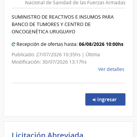
Nacional de Sanidad de las Fuerzas Armadas
Nacional
|
|
Cent
SUMINISTRO DE REACTIVOS E INSUMOS PARA
Direcció
Hospi
BANCO DE TUMORES Y CENTRO DE
Perei
Nacional
ONCOGENÉTICA URUGUAYO
Rosse
de
06/08/2026 10:00hs
Sanidad
Recepción de ofertas hasta:
de
Publicado: 27/07/2026 10:35hs | Última
las
Modificación: 30/07/2026 13:17hs
Fuerzas
de
Ver detalles
Armadas
la
comp
Comp
Direc
en la c
Ingresar
429/
|
Minis
de
Licitación Abreviada
Defe