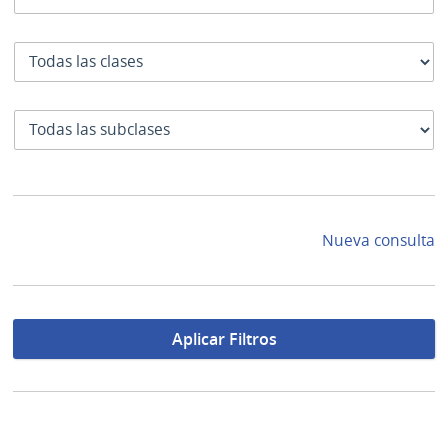
Clase
SubClase
Nueva consulta
Aplicar Filtros