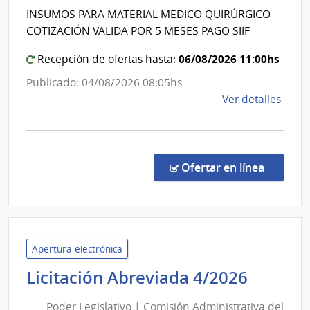
Salud
Red
INSUMOS PARA MATERIAL MEDICO QUIRÚRGICO
del
de
COTIZACIÓN VALIDA POR 5 MESES PAGO SIIF
Aten
Estad
Prima
|
06/08/2026 11:00hs
Recepción de ofertas hasta:
de
Red
Publicado: 04/08/2026 08:05hs
San
de
de
Ver detalles
José
Atenc
la
Primar
comp
de
Comp
San
Direc
en la co
Ofertar en línea
1297
José
|
Admin
de
Servi
Apertura electrónica
de
Poder
Licitación Abreviada 4/2026
Salu
Legisla
del
Poder Legislativo | Comisión Administrativa del