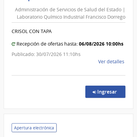
de
del
Administración de Servicios de Salud del Estado |
Servici
Esta
Laboratorio Químico Industrial Francisco Dorrego
de
|
Salud
Labor
CRISOL CON TAPA
del
Quím
Indus
Estado
06/08/2026 10:00hs
Recepción de ofertas hasta:
Franc
|
Publicado: 30/07/2026 11:10hs
Dorr
Laborat
de
Ver detalles
Químic
la
Industri
comp
Francis
Comp
Dorreg
Direc
en la co
Ingresar
2308
|
Admin
de
Servi
Apertura electrónica
de