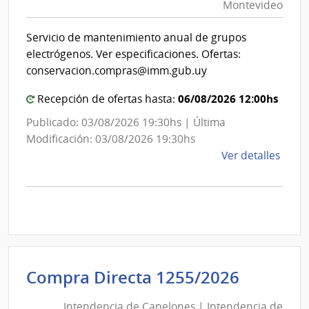
|
Montevideo
|
Inte
Int
de
Servicio de mantenimiento anual de grupos
de
Mont
electrógenos. Ver especificaciones. Ofertas:
Mon
conservacion.compras@imm.gub.uy
06/08/2026 12:00hs
Recepción de ofertas hasta:
Publicado: 03/08/2026 19:30hs | Última
Modificación: 03/08/2026 19:30hs
de
Ver detalles
la
comp
Comp
Direc
D194
|
Inte
Intende
Compra Directa 1255/2026
de
de
Mont
Intendencia de Canelones | Intendencia de