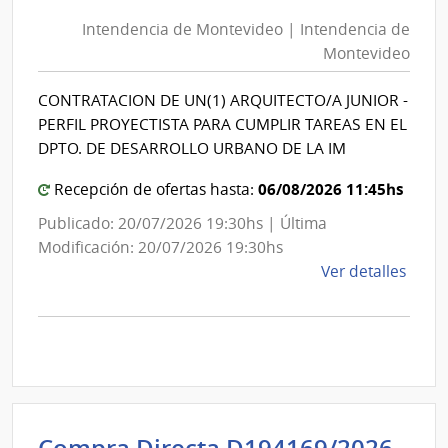
de
Salu
Intendencia de Montevideo | Intendencia de
Montevideo
del
Montevideo
Esta
|
|
Intendencia
CONTRATACION DE UN(1) ARQUITECTO/A JUNIOR -
Hospi
de
PERFIL PROYECTISTA PARA CUMPLIR TAREAS EN EL
de
Montevideo
DPTO. DE DESARROLLO URBANO DE LA IM
San
Carlo
06/08/2026 11:45hs
Recepción de ofertas hasta:
Publicado: 20/07/2026 19:30hs | Última
Modificación: 20/07/2026 19:30hs
de
Ver detalles
la
comp
Licit
Abre
A189
|
Inte
Int