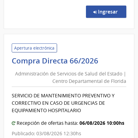
Comp
Direc
en la c
Ingresar
509/
|
Minis
de
Defe
Apertura electrónica
Naci
Administr
Compra Directa 66/2026
|
de
Com
Administración de Servicios de Salud del Estado |
Servicios
Gene
Centro Departamental de Florida
de
de
Salud
la
SERVICIO DE MANTENIMIENTO PREVENTIVO Y
del
Fuer
CORRECTIVO EN CASO DE URGENCIAS DE
Aére
Estado
EQUIPAMIENTO HOSPITALARIO
|
06/08/2026 10:00hs
Centro
Recepción de ofertas hasta:
Departam
Publicado: 03/08/2026 12:30hs