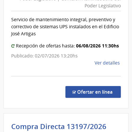
|
Esta
Poder Legislativo
Comis
|
Admini
Red
Servicio de mantenimiento integral, preventivo y
del
de
correctivo de sistemas UPS instalados en el Edificio
Aten
Poder
José Artigas
Prima
Legisla
de
06/08/2026 11:30hs
Recepción de ofertas hasta:
San
Publicado: 02/07/2026 13:20hs
José
de
Ver detalles
la
comp
Licit
Abre
en la co
Ofertar en línea
4/20
|
Pode
Legis
Admini
Compra Directa 13197/2026
|