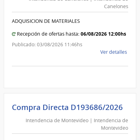
Canelo
|
Canelones
|
Inte
Intende
de
ADQUISICION DE MATERIALES
de
Mont
Canelo
06/08/2026 12:00hs
Recepción de ofertas hasta:
Publicado: 03/08/2026 11:46hs
de
Ver detalles
la
comp
Comp
Direc
1255
|
Inte
Int
Compra Directa D193686/2026
de
de
Cane
Intendencia de Montevideo | Intendencia de
Mon
|
Montevideo
|
Inte
Int