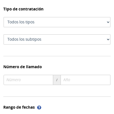
Tipo de contratación
Tipo
de
contratación
Subtipo
de
contratación
Número de llamado
Número
Año
/
de
de
compra
compra
Ayuda
Rango de fechas
sobre