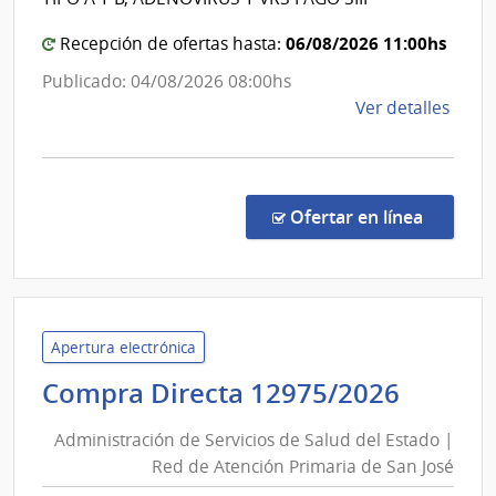
Sanit
Red
del
06/08/2026 11:00hs
Recepción de ofertas hasta:
de
Esta
Atenc
Publicado: 04/08/2026 08:00hs
Primar
de
Ver detalles
de
la
San
comp
Comp
José
Direc
en la co
Ofertar en línea
1297
|
Admin
de
Servi
Apertura electrónica
de
Admini
Compra Directa 12975/2026
Salu
de
del
Administración de Servicios de Salud del Estado |
Servic
Esta
Red de Atención Primaria de San José
de
|