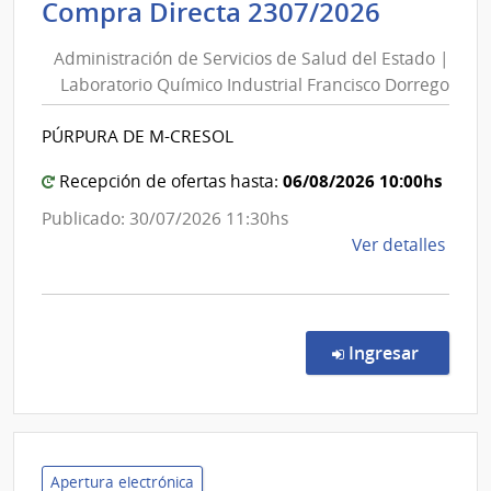
Adminis
Compra Directa 2307/2026
Salu
de
del
Administración de Servicios de Salud del Estado |
Servici
Esta
Laboratorio Químico Industrial Francisco Dorrego
de
|
Salud
Labor
PÚRPURA DE M-CRESOL
del
Quím
Indus
Estado
06/08/2026 10:00hs
Recepción de ofertas hasta:
Franc
|
Publicado: 30/07/2026 11:30hs
Dorr
Laborat
de
Ver detalles
Químic
la
Industri
comp
Francis
Comp
Dorreg
Direc
en la co
Ingresar
2307
|
Admin
de
Servi
Apertura electrónica