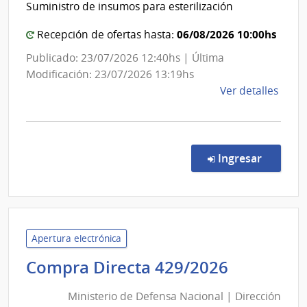
Suministro de insumos para esterilización
del
de
las
Est
06/08/2026 10:00hs
Recepción de ofertas hasta:
Obra
|
Publicado: 23/07/2026 12:40hs | Última
Sanit
Cen
Modificación: 23/07/2026 13:19hs
del
Hosp
de
Ver detalles
Esta
Pere
la
Ross
comp
Licit
Abre
en la co
Ingresar
105/
|
Admin
de
Servi
Apertura electrónica
de
Minister
Compra Directa 429/2026
Salu
de
del
Ministerio de Defensa Nacional | Dirección
Defensa
Esta