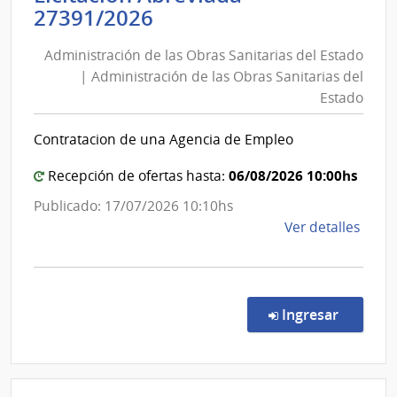
Administración
27391/2026
Naci
de
|
Administración de las Obras Sanitarias del Estado
las
Direc
| Administración de las Obras Sanitarias del
Naci
Obras
Estado
de
Sanitarias
Sani
del
Contratacion de una Agencia de Empleo
de
Estado
las
|
06/08/2026 10:00hs
Recepción de ofertas hasta:
Fuer
Administración
Publicado: 17/07/2026 10:10hs
Arma
de
de
Ver detalles
las
la
Obras
comp
Sanitarias
Licit
del
Abre
en la co
Ingresar
2739
Estado
|
Admin
de