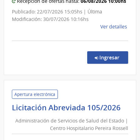
06/08/2026 10:00hs
Recepción de ofertas hasta:
de
las
Publicado: 22/07/2026 15:05hs | Última
Obras
Modificación: 30/07/2026 10:16hs
Sanita
de
Ver detalles
del
la
comp
Estad
Comp
Direc
en la co
Ingresar
8781
|
Admin
de
las
Apertura electrónica
Obra
Admi
Licitación Abreviada 105/2026
Sanit
de
del
Administración de Servicios de Salud del Estado |
Serv
Esta
Centro Hospitalario Pereira Rossell
de
|
Sal
Admin