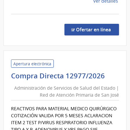
de
Ver detalles
la
comp
Licit
Públi
en la co
Ofertar en línea
2697
|
Admin
de
las
Apertura electrónica
Obra
Admini
Compra Directa 12977/2026
Sanit
de
del
Administración de Servicios de Salud del Estado |
Servic
Esta
Red de Atención Primaria de San José
de
|
Salud
Admin
REACTIVOS PARA MATERIAL MEDICO QUIRÚRGICO
del
de
COTIZACIÓN VALIDA POR 5 MESES ACLARACION
las
Estad
ITEM 2 TEST P/VIRUS RESPIRATORIO INFLUENZA
Obra
|
TIPO A Y B, ADENOVIRUS Y VRS PAGO SIIF