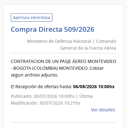
Minis
de
Defe
Apertura electrónica
Naci
Minister
Compra Directa 509/2026
|
de
Com
Ministerio de Defensa Nacional | Comando
Defensa
Gene
General de la Fuerza Aérea
Nacional
de
|
la
CONTRATACION DE UN PASJE ÁEREO MONTEVIDEO
Comand
Fuer
- BOGOTA (COLOMBIA) MONTEVIDEO. Cotizar
Aére
General
segun archivo adjunto.
de
06/08/2026 10:00hs
la
Recepción de ofertas hasta:
Fuerza
Publicado: 30/07/2026 10:00hs | Última
Aérea
Modificación: 30/07/2026 10:21hs
de
Ver detalles
la
comp