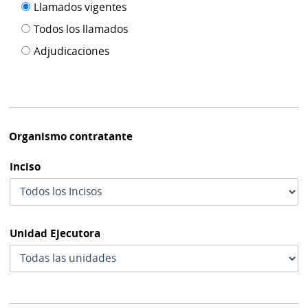
Filtro tipo
Llamados vigentes
por
de
fecha
Todos los llamados
de
publicación
Adjudicaciones
modif
Organismo contratante
Inciso
Unidad Ejecutora