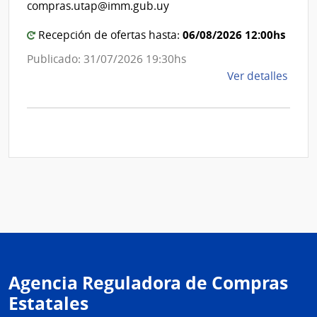
de
compras.utap@imm.gub.uy
de
Cane
Mon
06/08/2026 12:00hs
Recepción de ofertas hasta:
Publicado: 31/07/2026 19:30hs
de
Ver detalles
la
comp
Comp
Direc
D193
|
Inte
de
Mont
|
Inte
Agencia Reguladora de Compras
de
Mont
Estatales