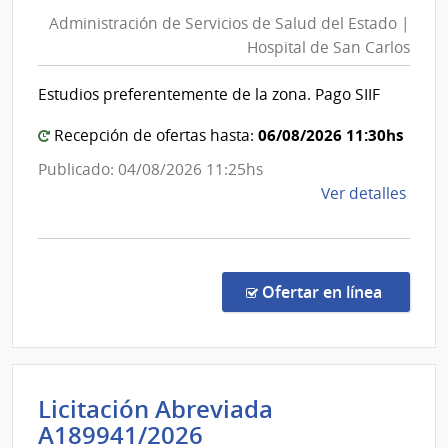
de
Comi
Administración de Servicios de Salud del Estado |
Servic
Admin
Hospital de San Carlos
de
del
Pode
Salud
Estudios preferentemente de la zona. Pago SIIF
Legis
del
Estad
06/08/2026 11:30hs
Recepción de ofertas hasta:
|
Publicado: 04/08/2026 11:25hs
Hospit
de
Ver detalles
de
la
San
comp
Carlos
Comp
Direc
en la co
Ofertar en línea
1319
|
Admin
de
Licitación Abreviada
Servi
Intendencia
A189941/2026
de