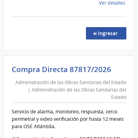
de
de
Ver detalles
Florida
la
comp
Comp
Direc
en la co
Ingresar
66/2
|
Admin
de
Admini
Compra Directa 87817/2026
Servi
de
de
Administración de las Obras Sanitarias del Estado
las
Salu
| Administración de las Obras Sanitarias del
Obras
del
Estado
Esta
Sanita
|
del
Servicio de alarma, monitoreo, respuesta, cerco
Cent
Estad
perimetral y video verificación por hasta 12 meses
Depa
|
para OSE Atlántida.
de
Admini
Flori