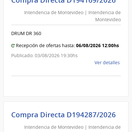
Compra Directa D194169/2026
de
de
Mont
Intendencia de Montevideo | Intendencia de
Mon
|
Montevideo
|
Inte
Int
de
DRUM DR 360
de
Mont
Mon
06/08/2026 12:00hs
Recepción de ofertas hasta:
Publicado: 03/08/2026 19:30hs
de
Ver detalles
la
comp
Comp
Direc
D194
|
Inte
Int
Compra Directa D194287/2026
de
de
Mont
Intendencia de Montevideo | Intendencia de
Mon