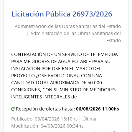
las
Admi
Licitación Pública 26973/2026
Obra
de
Sanit
Administración de las Obras Sanitarias del Estado
las
del
| Administración de las Obras Sanitarias del
Obra
Esta
Estado
|
Sani
Admin
del
CONTRATACIÓN DE UN SERVICIO DE TELEMEDIDA
de
Esta
PARA MEDIDORES DE AGUA POTABLE PARA SU
las
|
INSTALACIÓN POR OSE EN EL MARCO DEL
Obra
Admi
PROYECTO ¿OSE EVOLUCIONA¿, CON UNA
Sanit
de
CANTIDAD TOTAL APROXIMADA DE 50.000
del
las
CONEXIONES, CON SUMINISTRO DE MEDIDORES
Esta
Obra
INTELIGENTES INTEGRALES de
Sani
06/08/2026 11:00hs
Recepción de ofertas hasta:
del
Publicado: 06/04/2026 15:10hs | Última
Esta
Modificación: 04/08/2026 00:34hs