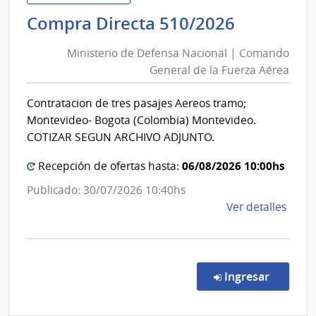
de
Minister
Compra Directa 510/2026
Salu
de
del
Ministerio de Defensa Nacional | Comando
Defensa
Esta
General de la Fuerza Aérea
Nacional
|
|
Labor
Contratacion de tres pasajes Aereos tramo;
Comand
Quím
Montevideo- Bogota (Colombia) Montevideo.
Indus
General
COTIZAR SEGUN ARCHIVO ADJUNTO.
Franc
de
Dorr
06/08/2026 10:00hs
la
Recepción de ofertas hasta:
Fuerza
Publicado: 30/07/2026 10:40hs
Aérea
de
Ver detalles
la
comp
Comp
Direc
en la c
Ingresar
510/
|