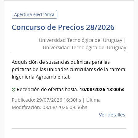
del
Inter
Apertura electrónica
|
Unive
Concurso de Precios 28/2026
Insti
Tecno
Naci
Universidad Tecnológica del Uruguay |
del
de
Universidad Tecnológica del Uruguay
Urug
Rehab
|
Adquisición de sustancias químicas para las
Unive
prácticas de las unidades curriculares de la carrera
Tecno
Ingeniería Agroambiental.
del
10/08/2026 13:00hs
Urug
Recepción de ofertas hasta:
Publicado: 29/07/2026 16:30hs | Última
Modificación: 03/08/2026 09:56hs
de
Ver detalles
la
comp
Conc