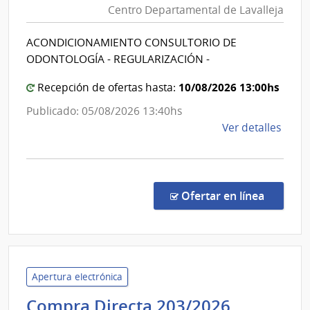
Centro Departamental de Lavalleja
de
Salud
ACONDICIONAMIENTO CONSULTORIO DE
del
ODONTOLOGÍA - REGULARIZACIÓN -
Estad
|
10/08/2026 13:00hs
Recepción de ofertas hasta:
Centr
Publicado: 05/08/2026 13:40hs
Depar
de
Ver detalles
de
la
Lavall
comp
Comp
Direc
en la co
Ofertar en línea
1303
|
Admin
de
Servi
Apertura electrónica
de
Minister
Compra Directa 203/2026
Salu