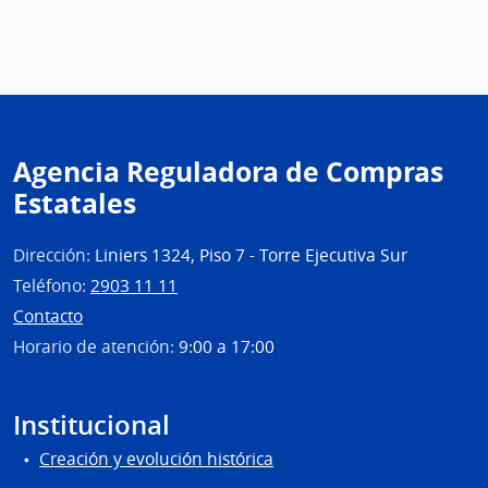
Banc
de
Previ
Socia
|
Banc
Agencia Reguladora de Compras
de
Estatales
Previ
Socia
Dirección:
Liniers 1324, Piso 7 - Torre Ejecutiva Sur
Teléfono:
2903 11 11
Contacto
Horario de atención:
9:00 a 17:00
Institucional
Creación y evolución histórica