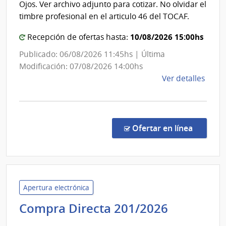
Estad
Ojos. Ver archivo adjunto para cotizar. No olvidar el
Nuev
|
timbre profesional en el articulo 46 del TOCAF.
Helve
Hospit
10/08/2026 15:00hs
Recepción de ofertas hasta:
Especi
de
Publicado: 06/08/2026 11:45hs | Última
Ojos
Modificación: 07/08/2026 14:00hs
de
Ver detalles
la
comp
Comp
Direc
en la co
Ofertar en línea
1305
|
Admin
de
Servi
Apertura electrónica
de
Minister
Compra Directa 201/2026
Salu
del
del