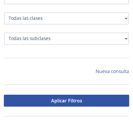
Clase
SubClase
Nueva consulta
Aplicar Filtros