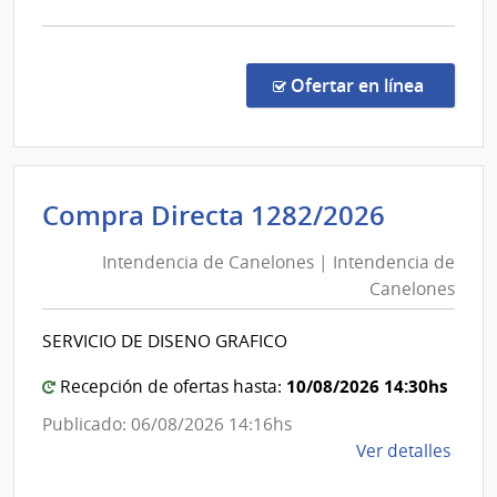
la
comp
Licit
Abre
en la co
Ofertar en línea
525/
|
Banc
de
Intende
Compra Directa 1282/2026
Previ
de
Socia
Intendencia de Canelones | Intendencia de
Canelo
|
Canelones
|
Banc
de
Intende
SERVICIO DE DISENO GRAFICO
Previ
de
Socia
Canelo
10/08/2026 14:30hs
Recepción de ofertas hasta:
Publicado: 06/08/2026 14:16hs
de
Ver detalles
la