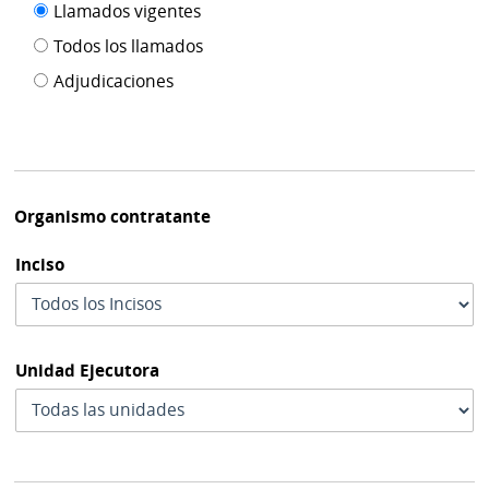
Filtro tipo
Llamados vigentes
por
de
fecha
Todos los llamados
de
publicación
Adjudicaciones
modif
Organismo contratante
Inciso
Unidad Ejecutora