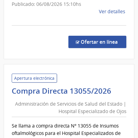
Auxiliar
Publicado: 06/08/2026 15:10hs
de
de
Ver detalles
Nueva
la
Helvecia
comp
Comp
Direc
en la co
Ofertar en línea
23/2
|
Admin
de
Servi
Apertura electrónica
de
Admini
Compra Directa 13055/2026
Salu
de
del
Administración de Servicios de Salud del Estado |
Servic
Esta
Hospital Especializado de Ojos
de
|
Salud
Cent
Se llama a compra directa Nº 13055 de Insumos
del
Auxil
oftalmológicos para el Hospital Especializados de
de