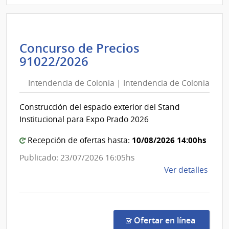
Admin
Naci
de
Concurso de Precios
Educ
Intendencia
91022/2026
Públi
de
|
Intendencia de Colonia | Intendencia de Colonia
Colonia
Cons
de
|
Construcción del espacio exterior del Stand
Educ
Intendencia
Institucional para Expo Prado 2026
Técni
de
Profe
Colonia
10/08/2026 14:00hs
Recepción de ofertas hasta:
Publicado: 23/07/2026 16:05hs
de
Ver detalles
la
comp
Conc
de
en la co
Ofertar en línea