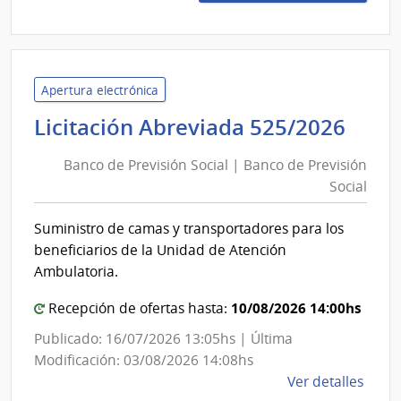
Preci
9102
|
Inte
de
Apertura electrónica
Colo
Ban
Licitación Abreviada 525/2026
|
de
Inte
Banco de Previsión Social | Banco de Previsión
Prev
de
Social
Soci
Colo
|
Suministro de camas y transportadores para los
Ban
beneficiarios de la Unidad de Atención
de
Ambulatoria.
Prev
10/08/2026 14:00hs
Soci
Recepción de ofertas hasta:
Publicado: 16/07/2026 13:05hs | Última
Modificación: 03/08/2026 14:08hs
de
Ver detalles