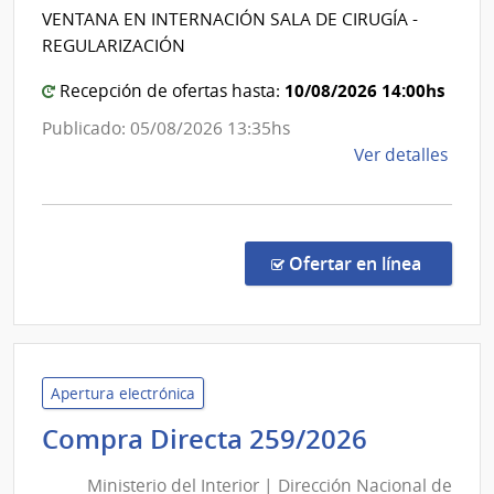
del
VENTANA EN INTERNACIÓN SALA DE CIRUGÍA -
Admin
Estad
REGULARIZACIÓN
Naci
|
de
10/08/2026 14:00hs
Centr
Recepción de ofertas hasta:
Usin
Depar
Publicado: 05/08/2026 13:35hs
y
de
de
Ver detalles
Tras
Lavall
la
Eléct
comp
Comp
Direc
en la co
Ofertar en línea
1303
|
Admin
de
Servi
Apertura electrónica
de
Minister
Compra Directa 259/2026
Salu
del
del
Ministerio del Interior | Dirección Nacional de