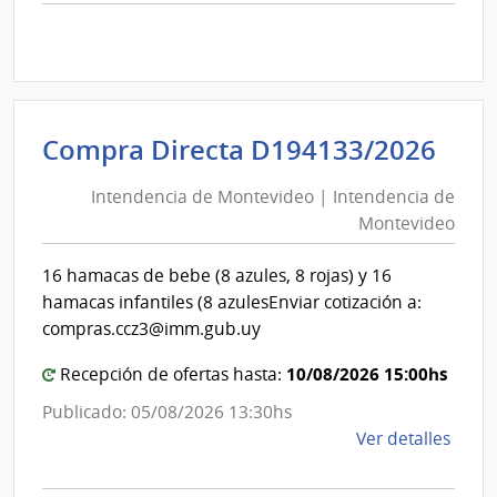
comp
Comp
Direc
1282
|
Inte
Int
Compra Directa D194133/2026
de
de
Cane
Intendencia de Montevideo | Intendencia de
Mon
|
Montevideo
|
Inte
Int
de
16 hamacas de bebe (8 azules, 8 rojas) y 16
de
Cane
hamacas infantiles (8 azulesEnviar cotización a:
Mon
compras.ccz3@imm.gub.uy
10/08/2026 15:00hs
Recepción de ofertas hasta:
Publicado: 05/08/2026 13:30hs
de
Ver detalles
la
comp