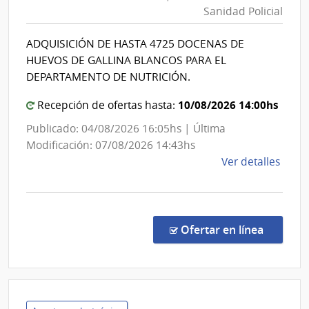
Interior
Esta
Sanidad Policial
|
|
Direcció
Cent
ADQUISICIÓN DE HASTA 4725 DOCENAS DE
Nacional
Depa
HUEVOS DE GALLINA BLANCOS PARA EL
de
de
DEPARTAMENTO DE NUTRICIÓN.
Laval
Sanidad
10/08/2026 14:00hs
Policial
Recepción de ofertas hasta:
Publicado: 04/08/2026 16:05hs | Última
Modificación: 07/08/2026 14:43hs
de
Ver detalles
la
comp
Comp
Direc
en la co
Ofertar en línea
259/
|
Minis
del