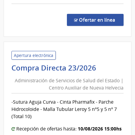
Salto
comp
Comp
Direc
en la co
Ofertar en línea
883/
|
Admin
de
Servi
Apertura electrónica
de
Administr
Compra Directa 23/2026
Salu
de
del
Administración de Servicios de Salud del Estado |
Servicios
Esta
Centro Auxiliar de Nueva Helvecia
de
|
Salud
Cent
-Sutura Aguja Curva - Cinta Pharmafix - Parche
del
Depa
Hidrocoloide - Malla Tubular Leroy 5 nº5 y 5 nº 7
de
Estado
(Total 10)
Salto
|
10/08/2026 15:00hs
Centro
Recepción de ofertas hasta: