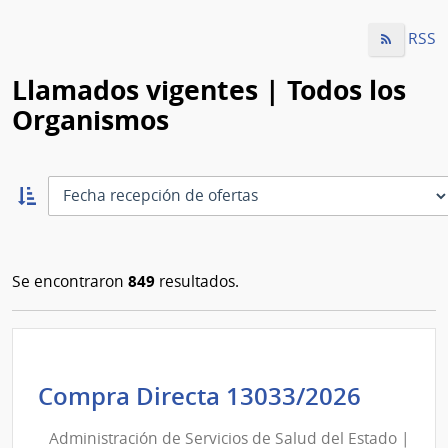
RSS
Llamados vigentes | Todos los
Organismos
Ordernar
ascendente:
Ordenar
849
Se encontraron
resultados.
Admini
Compra Directa 13033/2026
de
Administración de Servicios de Salud del Estado |
Servic