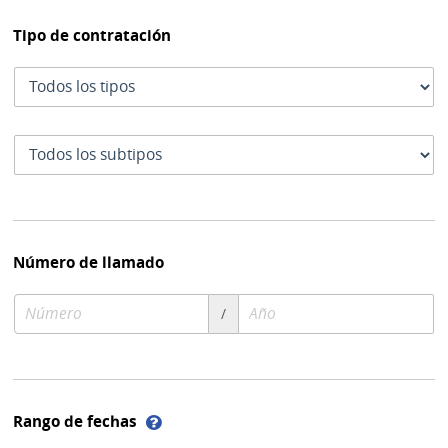
Tipo de contratación
Tipo
de
contratación
Subtipo
de
contratación
Número de llamado
Número
Año
/
de
de
compra
compra
Ayuda
Rango de fechas
sobre