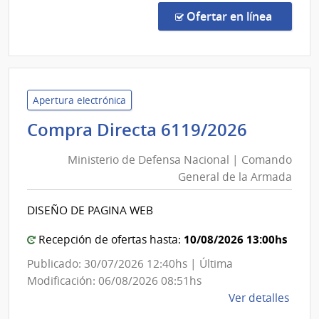
de
en la c
Ofertar en línea
Preci
28/2
|
Univ
Tecno
Apertura electrónica
del
Ministe
Compra Directa 6119/2026
Urug
de
|
Ministerio de Defensa Nacional | Comando
Defens
Univ
General de la Armada
Nacion
Tecno
|
del
DISEÑO DE PAGINA WEB
Coman
Urug
Genera
10/08/2026 13:00hs
Recepción de ofertas hasta:
de
Publicado: 30/07/2026 12:40hs | Última
la
Modificación: 06/08/2026 08:51hs
Armad
de
Ver detalles
la