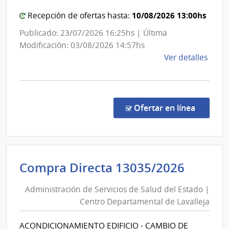
Eléctricas
|
10/08/2026 13:00hs
Recepción de ofertas hasta:
Administración
Publicado: 23/07/2026 16:25hs | Última
Nacional
Modificación: 03/08/2026 14:57hs
de
de
Ver detalles
Usinas
la
y
comp
Trasmisiones
Licit
Abre
Eléctricas
en la co
Ofertar en línea
1039
|
Admin
Naci
Admini
Compra Directa 13035/2026
de
de
Usin
Administración de Servicios de Salud del Estado |
Servic
y
Centro Departamental de Lavalleja
de
Tras
Eléct
Salud
ACONDICIONAMIENTO EDIFICIO - CAMBIO DE
|