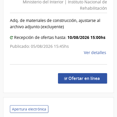
Ministerio del Interior | Instituto Nacional de
Interior
Esta
Rehabilitación
|
|
Instituto
Hospi
Adq. de materiales de construcción, ajustarse al
Nacional
Espec
archivo adjunto (excluyente)
de
de
Ojos
Rehabili
10/08/2026 15:00hs
Recepción de ofertas hasta:
Publicado: 05/08/2026 15:45hs
de
Ver detalles
la
comp
Comp
Direc
en la co
Ofertar en línea
201/
|
Minis
del
Inter
Apertura electrónica
|