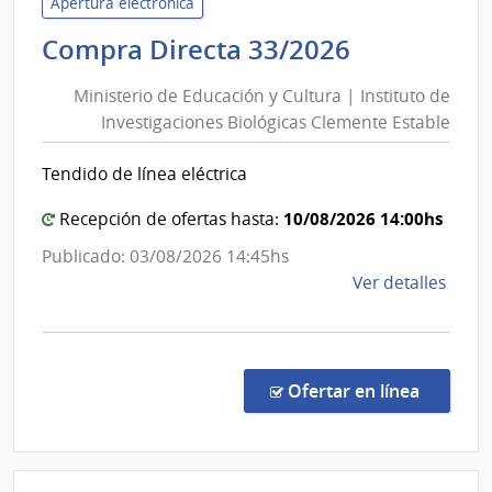
Inter
Apertura electrónica
|
Ministerio
Compra Directa 33/2026
Direc
de
Naci
Ministerio de Educación y Cultura | Instituto de
Educación
de
Investigaciones Biológicas Clemente Estable
y
Sani
Cultura
Polici
Tendido de línea eléctrica
|
Instituto
10/08/2026 14:00hs
Recepción de ofertas hasta:
de
Publicado: 03/08/2026 14:45hs
Investiga
de
Ver detalles
Biológicas
la
Clemente
comp
Estable
Comp
Direc
en la co
Ofertar en línea
33/2
|
Minis