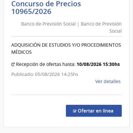
Concurso de Precios
Insti
Banco
10965/2026
Naci
de
de
Banco de Previsión Social | Banco de Previsión
Previsión
Rehab
Social
Social
|
ADQUISICIÓN DE ESTUDIOS Y/O PROCEDIMIENTOS
Banco
MÉDICOS
de
Previsión
10/08/2026 15:30hs
Recepción de ofertas hasta:
Social
Publicado: 05/08/2026 14:25hs
de
Ver detalles
la
comp
Conc
de
en la co
Ofertar en línea
Preci
1096
|