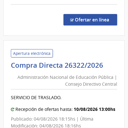
comp
Comp
Direc
en la c
Ofertar en línea
6119
|
Minis
de
Defe
Apertura electrónica
Naci
Admini
Compra Directa 26322/2026
|
Nacio
Com
Administración Nacional de Educación Pública |
de
Gene
Consejo Directivo Central
Educa
de
Públic
la
SERVICIO DE TRASLADO.
|
Arma
Conse
10/08/2026 13:00hs
Recepción de ofertas hasta:
Direct
Publicado: 04/08/2026 18:15hs | Última
Centra
Modificación: 04/08/2026 18:16hs