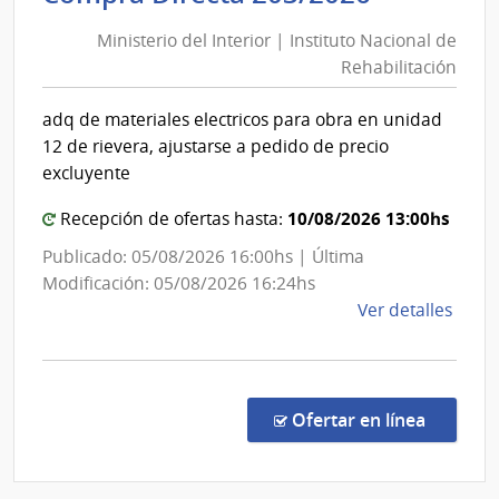
del
del
Ministerio del Interior | Instituto Nacional de
Interior
Esta
Rehabilitación
|
|
Instituto
Cent
adq de materiales electricos para obra en unidad
Nacional
Depa
12 de rievera, ajustarse a pedido de precio
de
de
excluyente
Laval
Rehabili
10/08/2026 13:00hs
Recepción de ofertas hasta:
Publicado: 05/08/2026 16:00hs | Última
Modificación: 05/08/2026 16:24hs
de
Ver detalles
la
comp
Comp
Direc
en la co
Ofertar en línea
203/
|
Minis