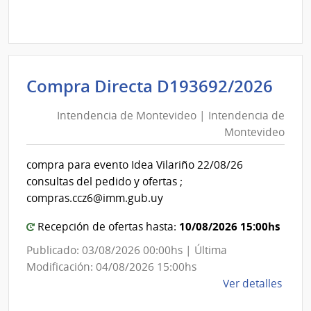
Comp
Direc
D194
|
Inte
Int
Compra Directa D193692/2026
de
de
Mont
Intendencia de Montevideo | Intendencia de
Mon
|
Montevideo
|
Inte
Int
de
compra para evento Idea Vilariño 22/08/26
de
Mont
consultas del pedido y ofertas ;
Mon
compras.ccz6@imm.gub.uy
10/08/2026 15:00hs
Recepción de ofertas hasta:
Publicado: 03/08/2026 00:00hs | Última
Modificación: 04/08/2026 15:00hs
de
Ver detalles
la