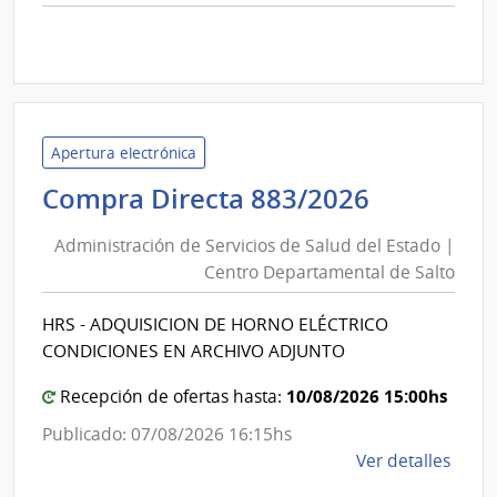
comp
Comp
Direc
D193
|
Inte
Apertura electrónica
de
Administ
Compra Directa 883/2026
Mont
de
|
Administración de Servicios de Salud del Estado |
Inte
Servicios
Centro Departamental de Salto
de
de
Mont
Salud
HRS - ADQUISICION DE HORNO ELÉCTRICO
del
CONDICIONES EN ARCHIVO ADJUNTO
Estado
|
10/08/2026 15:00hs
Recepción de ofertas hasta:
Centro
Publicado: 07/08/2026 16:15hs
Departa
de
Ver detalles
de
la