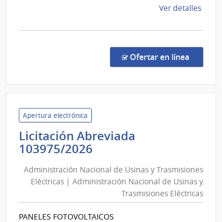
de
Ver detalles
la
comp
Comp
Direc
en la c
Ofertar en línea
2632
|
Admin
Naci
de
Apertura electrónica
Educ
Licitación Abreviada
Públi
Administración
103975/2026
|
Nacional
Cons
Administración Nacional de Usinas y Trasmisiones
de
Direc
Eléctricas | Administración Nacional de Usinas y
Usinas
Centr
Trasmisiones Eléctricas
y
Trasmisiones
PANELES FOTOVOLTAICOS