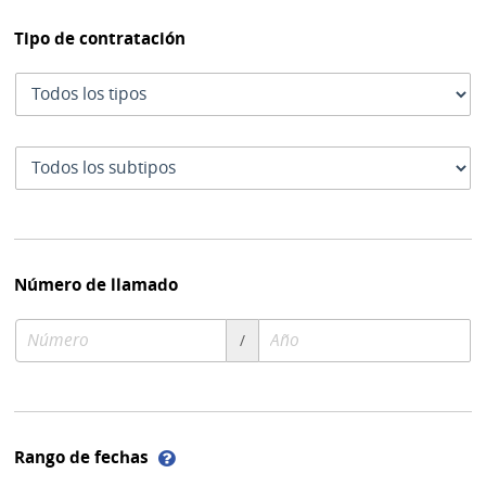
Tipo de contratación
Tipo
de
contratación
Subtipo
de
contratación
Número de llamado
Número
Año
/
de
de
compra
compra
Ayuda
Rango de fechas
sobre