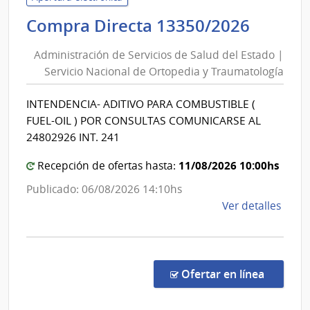
Naci
Admini
Compra Directa 13350/2026
|
de
Direc
Administración de Servicios de Salud del Estado |
Servic
Naci
Servicio Nacional de Ortopedia y Traumatología
de
de
Salud
Sani
INTENDENCIA- ADITIVO PARA COMBUSTIBLE (
del
de
FUEL-OIL ) POR CONSULTAS COMUNICARSE AL
las
Estad
24802926 INT. 241
Fuer
|
Arma
11/08/2026 10:00hs
Servic
Recepción de ofertas hasta:
Nacio
Publicado: 06/08/2026 14:10hs
de
de
Ver detalles
Ortop
la
y
comp
Traum
Comp
Direc
en la co
Ofertar en línea
1335
|