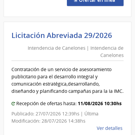
Ofertar en línea
Exce
558/
|
Minis
Inten
Licitación Abreviada 29/2026
de
de
Salu
Intendencia de Canelones | Intendencia de
Cane
Públi
Canelones
|
|
Direc
Inten
Contratación de un servicio de asesoramiento
Gene
de
publicitario para el desarrollo integral y
de
Cane
comunicación estratégica,desarrollando,
la
diseñando y planificando campañas para la Ia IMC.
Salu
11/08/2026 10:30hs
Recepción de ofertas hasta:
Publicado: 27/07/2026 12:39hs | Última
Modificación: 28/07/2026 14:38hs
de
Ver detalles