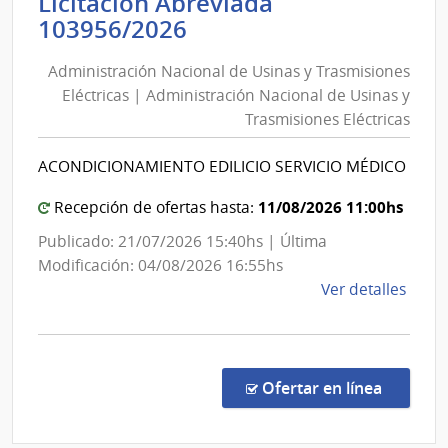
Licitación Abreviada
Inte
Administración
103956/2026
de
Nacional
Mald
Administración Nacional de Usinas y Trasmisiones
de
Eléctricas | Administración Nacional de Usinas y
Usinas
Trasmisiones Eléctricas
y
Trasmisiones
ACONDICIONAMIENTO EDILICIO SERVICIO MÉDICO
Eléctricas
|
11/08/2026 11:00hs
Recepción de ofertas hasta:
Administración
Publicado: 21/07/2026 15:40hs | Última
Nacional
Modificación: 04/08/2026 16:55hs
de
de
Ver detalles
Usinas
la
y
comp
Trasmisiones
Licit
Abre
Eléctricas
en la co
Ofertar en línea
1039
|