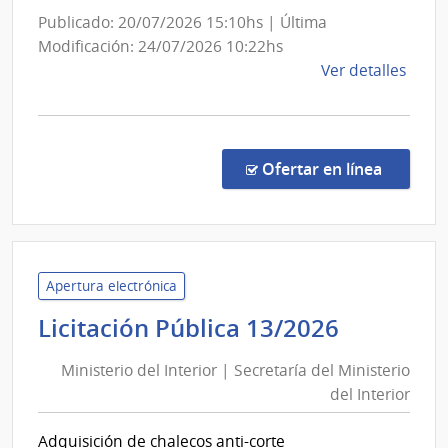
del
Obras
Publicado: 20/07/2026 15:10hs | Última
Esta
Sanita
Modificación: 24/07/2026 10:22hs
del
de
Ver detalles
la
Estad
comp
Comp
Direc
en la co
Ofertar en línea
8812
|
Admin
de
las
Apertura electrónica
Obra
Minister
Licitación Pública 13/2026
Sanit
del
del
Ministerio del Interior | Secretaría del Ministerio
Interior
Esta
del Interior
|
|
Secretar
Admin
Adquisición de chalecos anti-corte