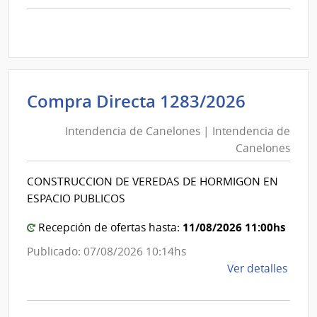
comp
Comp
Direc
1290
|
Inte
Intende
Compra Directa 1283/2026
de
de
Cane
Intendencia de Canelones | Intendencia de
Canelo
|
Canelones
|
Inte
Intende
de
CONSTRUCCION DE VEREDAS DE HORMIGON EN
de
Cane
ESPACIO PUBLICOS
Canelo
11/08/2026 11:00hs
Recepción de ofertas hasta:
Publicado: 07/08/2026 10:14hs
de
Ver detalles
la
comp