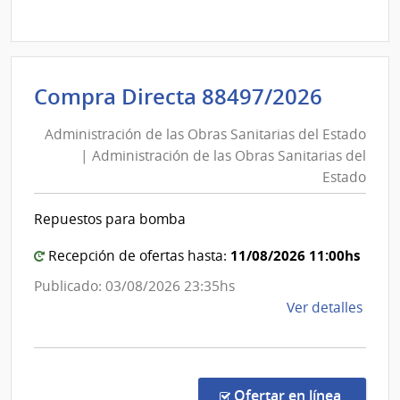
Comp
Direc
1283
|
Inte
Admini
Compra Directa 88497/2026
de
de
Cane
Administración de las Obras Sanitarias del Estado
las
|
| Administración de las Obras Sanitarias del
Obras
Inte
Estado
Sanita
de
del
Cane
Repuestos para bomba
Estad
|
11/08/2026 11:00hs
Recepción de ofertas hasta:
Admini
Publicado: 03/08/2026 23:35hs
de
de
Ver detalles
las
la
Obras
comp
Sanita
Comp
del
Direc
en la co
Ofertar en línea