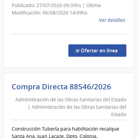
Directivo
Publicado: 27/07/2026 09:35hs | Última
Central
Modificación: 06/08/2026 14:09hs
de
Ver detalles
la
comp
Licit
Abre
en la co
Ofertar en línea
2632
|
Admin
Naci
Admini
Compra Directa 88546/2026
de
de
Educ
Administración de las Obras Sanitarias del Estado
las
Públi
| Administración de las Obras Sanitarias del
Obras
|
Estado
Cons
Sanita
Direc
del
Construcción Tubería para habilitación recalque
Centr
Estad
Santa Ana. Juan Lacaze. Dpto. Colonia.