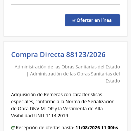
del
comp
Comp
Estad
Direc
en la co
Ofertar en línea
8845
|
Admin
de
Admini
Compra Directa 88123/2026
las
de
Obra
Administración de las Obras Sanitarias del Estado
las
Sanit
| Administración de las Obras Sanitarias del
Obras
del
Estado
Esta
Sanita
|
del
Adquisición de Remeras con características
Admin
Estad
especiales, conforme a la Norma de Señalización
de
|
de Obra DNV-MTOP y la Vestimenta de Alta
las
Admini
Visibilidad UNIT 1114:2019
Obra
de
Sanit
11/08/2026 11:00hs
Recepción de ofertas hasta:
las