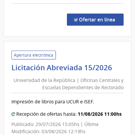
comp
Conc
de
en la co
Ofertar en línea
Preci
20/2
|
Minis
del
Apertura electrónica
Inter
Unive
Licitación Abreviada 15/2026
|
de
Secre
Universidad de la República | Oficinas Centrales y
la
del
Escuelas Dependientes de Rectorado
Repúb
Minis
|
del
Impresión de libros para UCUR e ISEF.
Ofici
Inter
Centr
11/08/2026 11:00hs
Recepción de ofertas hasta:
y
Publicado: 29/07/2026 15:05hs | Última
Escue
Modificación: 03/08/2026 12:19hs