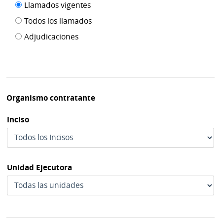
Filtro tipo
Llamados vigentes
por
de
fecha
Todos los llamados
de
publicación
Adjudicaciones
modif
Organismo contratante
Inciso
Unidad Ejecutora