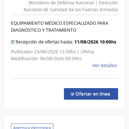
Ministerio de Defensa Nacional | Dirección
Def
Nacional de Sanidad de las Fuerzas Armadas
Nac
|
EQUIPAMIENTO MÉDICO ESPECIALIZADO PARA
Dire
DIAGNÓSTICO Y TRATAMIENTO
Nac
de
11/08/2026 10:00hs
Recepción de ofertas hasta:
San
Publicado: 23/06/2026 12:50hs | Última
de
Modificación: 06/08/2026 09:39hs
las
de
Ver detalles
Fuer
la
Arm
comp
Licit
Abre
en la co
Ofertar en línea
304/
|
Minis
de
Defe
Apertura electrónica