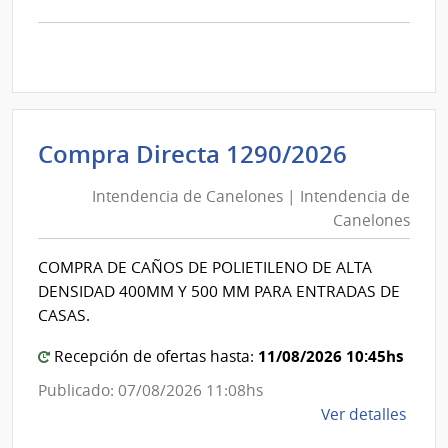
la
comp
Licit
Abre
29/2
|
Inte
Intende
Compra Directa 1290/2026
de
de
Cane
Intendencia de Canelones | Intendencia de
Canelo
|
Canelones
|
Inte
Intende
de
COMPRA DE CAÑOS DE POLIETILENO DE ALTA
de
Cane
DENSIDAD 400MM Y 500 MM PARA ENTRADAS DE
Canelo
CASAS.
11/08/2026 10:45hs
Recepción de ofertas hasta:
Publicado: 07/08/2026 11:08hs
de
Ver detalles
la