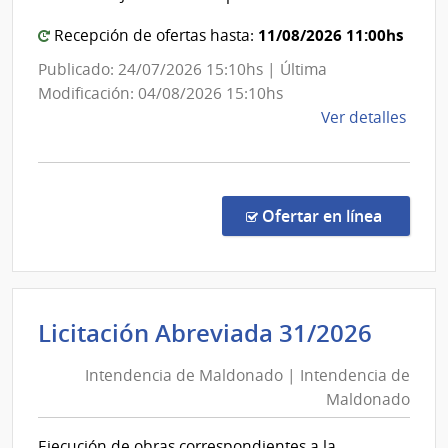
|
11/08/2026 11:00hs
Admini
Recepción de ofertas hasta:
de
Publicado: 24/07/2026 15:10hs | Última
las
Modificación: 04/08/2026 15:10hs
Obras
de
Ver detalles
Sanita
la
del
comp
Comp
Estad
Direc
en la co
Ofertar en línea
8854
|
Admin
de
Inten
Licitación Abreviada 31/2026
las
de
Obra
Intendencia de Maldonado | Intendencia de
Mald
Sanit
Maldonado
|
del
Esta
Inten
Ejecución de obras correspondientes a la