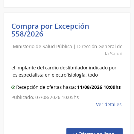
|
Largo
Admin
de
Compra por Excepción
Servi
Ministerio
558/2026
de
de
Salu
Ministerio de Salud Pública | Dirección General de
Salud
del
la Salud
Esta
Pública
|
|
el implante del cardio desfibrilador indicado por
Red
Dirección
los especialista en electrofisiología, todo
de
General
Aten
de
11/08/2026 10:09hs
Recepción de ofertas hasta:
Prima
la
Publicado: 07/08/2026 10:05hs
de
Salud
de
Ver detalles
Cerr
la
Larg
comp
Comp
por
en la co