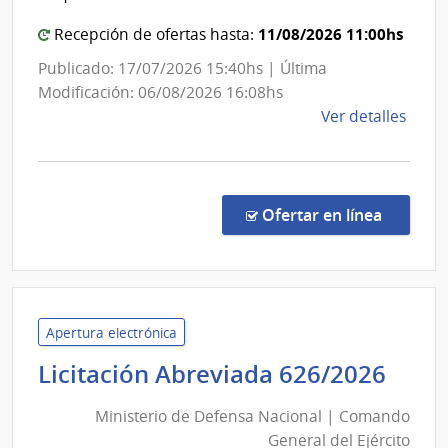
del
de
las
Minister
11/08/2026 11:00hs
Recepción de ofertas hasta:
Obra
del
Publicado: 17/07/2026 15:40hs | Última
Sanit
Interior
Modificación: 06/08/2026 16:08hs
del
de
Ver detalles
Esta
la
comp
Licit
Públi
en la co
Ofertar en línea
13/2
|
Minis
del
Inter
Apertura electrónica
|
Mini
Licitación Abreviada 626/2026
Secre
de
del
Ministerio de Defensa Nacional | Comando
Def
Minis
General del Ejército