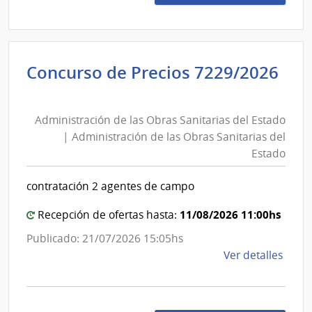
75/2
|
Univ
de
Concurso de Precios 7229/2026
la
Administración
Repú
de
|
Administración de las Obras Sanitarias del Estado
las
Facul
| Administración de las Obras Sanitarias del
de
Obras
Estado
Veter
Sanitarias
del
contratación 2 agentes de campo
Estado
|
11/08/2026 11:00hs
Recepción de ofertas hasta:
Administración
Publicado: 21/07/2026 15:05hs
de
de
Ver detalles
las
la
Obras
comp
Sanitarias
Conc