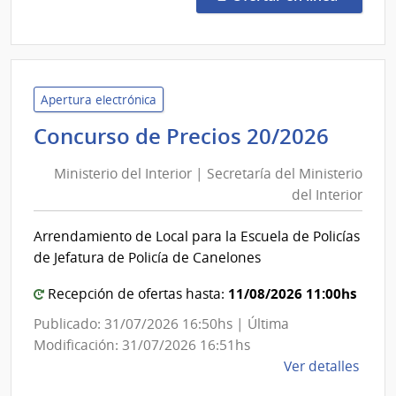
8849
Estad
|
Admin
de
las
Apertura electrónica
Obra
Minis
Concurso de Precios 20/2026
Sanit
del
del
Ministerio del Interior | Secretaría del Ministerio
Inter
Esta
del Interior
|
|
Secre
Admin
Arrendamiento de Local para la Escuela de Policías
del
de
de Jefatura de Policía de Canelones
las
Minis
Obra
del
11/08/2026 11:00hs
Recepción de ofertas hasta:
Sanit
Inter
Publicado: 31/07/2026 16:50hs | Última
del
Modificación: 31/07/2026 16:51hs
Esta
de
Ver detalles
la