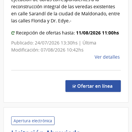
|
de
reconstrucción integral de las veredas existentes
Admin
Mald
en calle Sarandí de la ciudad de Maldonado, entre
de
las calles Florida y Dr. Edye.-
las
Obra
11/08/2026 11:00hs
Recepción de ofertas hasta:
Sanit
Publicado: 24/07/2026 13:30hs | Última
del
Modificación: 07/08/2026 10:42hs
Esta
de
Ver detalles
la
comp
Licit
Abre
en la c
Ofertar en línea
31/2
|
Inte
de
Mald
Apertura electrónica
|