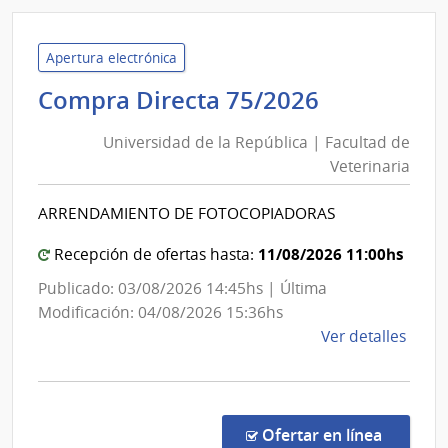
Admin
Naci
de
Apertura electrónica
Usin
Universid
Compra Directa 75/2026
y
de
Tras
Universidad de la República | Facultad de
la
Eléct
Veterinaria
República
|
|
Admin
ARRENDAMIENTO DE FOTOCOPIADORAS
Facultad
Naci
de
de
11/08/2026 11:00hs
Recepción de ofertas hasta:
Usin
Veterinari
Publicado: 03/08/2026 14:45hs | Última
y
Modificación: 04/08/2026 15:36hs
Tras
de
Ver detalles
Eléct
la
comp
Comp
Direc
en la co
Ofertar en línea