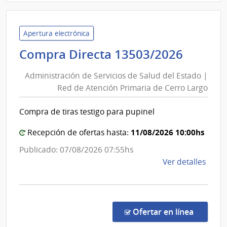
Admin
de
Servi
Apertura electrónica
de
Admini
Compra Directa 13503/2026
Salu
de
del
Administración de Servicios de Salud del Estado |
Servic
Esta
Red de Atención Primaria de Cerro Largo
de
|
Salud
Servi
Compra de tiras testigo para pupinel
del
Naci
de
Estad
11/08/2026 10:00hs
Recepción de ofertas hasta:
Orto
|
Publicado: 07/08/2026 07:55hs
y
Red
de
Ver detalles
Trau
de
la
Atenc
comp
Primar
Comp
de
Direc
en la co
Ofertar en línea
Cerro
1350