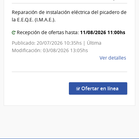
Nac
del
|
Inter
Reparación de instalación eléctrica del picadero de
Com
la E.E.Q.E. (I.M.A.E.).
Gen
del
11/08/2026 11:00hs
Recepción de ofertas hasta:
Ejér
Publicado: 20/07/2026 10:35hs | Última
Modificación: 03/08/2026 13:05hs
de
Ver detalles
la
comp
Licit
Abre
en la co
Ofertar en línea
626/
|
Minis
de
Defe
Naci