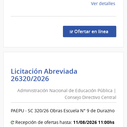
Depe
de
Ver detalles
de
la
Rect
comp
Licit
Abre
en la co
Ofertar en línea
15/2
|
Univ
de
la
Licitación Abreviada
Repú
Administración
26320/2026
|
Nacional
Ofici
Administración Nacional de Educación Pública |
de
Centr
Consejo Directivo Central
y
Educación
Escue
Pública
PAEPU - SC 320/26 Obras Escuela N° 9 de Durazno
Depe
|
de
Consejo
11/08/2026 11:00hs
Recepción de ofertas hasta:
Rect