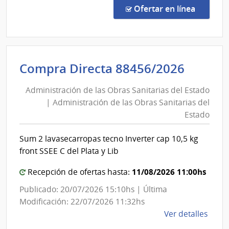
del
de
en la co
Ofertar en línea
Preci
Estado
7229
|
Admin
Admini
Compra Directa 88456/2026
de
de
las
Administración de las Obras Sanitarias del Estado
las
Obra
| Administración de las Obras Sanitarias del
Obras
Sanit
Estado
del
Sanita
Esta
del
Sum 2 lavasecarropas tecno Inverter cap 10,5 kg
|
Estad
front SSEE C del Plata y Lib
Admin
|
de
11/08/2026 11:00hs
Admini
Recepción de ofertas hasta:
las
de
Publicado: 20/07/2026 15:10hs | Última
Obra
las
Modificación: 22/07/2026 11:32hs
Sanit
Obras
de
Ver detalles
del
Sanita
la
Esta