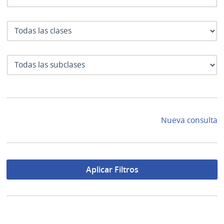
Clase
SubClase
Nueva consulta
Aplicar Filtros