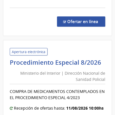
de
la
Salto
comp
Comp
Direc
en la co
Ofertar en línea
877/
|
Admin
de
Servi
Apertura electrónica
de
Min
Procedimiento Especial 8/2026
Salu
del
del
Ministerio del Interior | Dirección Nacional de
Int
Esta
Sanidad Policial
|
|
Dir
Cent
COMPRA DE MEDICAMENTOS CONTEMPLADOS EN
Nac
Depa
EL PROCEDIMIENTO ESPECIAL 4/2023
de
de
Salto
San
11/08/2026 10:00hs
Recepción de ofertas hasta: