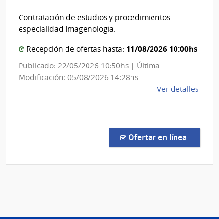
Salud
Ejérc
Contratación de estudios y procedimientos
del
especialidad Imagenología.
Estado
|
11/08/2026 10:00hs
Recepción de ofertas hasta:
Centro
Publicado: 22/05/2026 10:50hs | Última
Hospitala
Modificación: 05/08/2026 14:28hs
Pereira
de
Ver detalles
Rossell
la
comp
Licit
Públi
en la co
Ofertar en línea
3/20
|
Admin
de
Servi
de
Salu