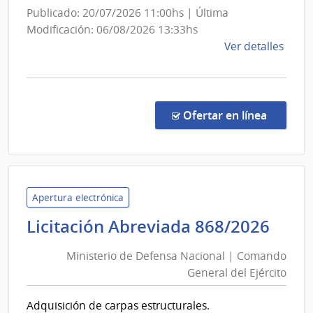
Publicado: 20/07/2026 11:00hs | Última
Modificación: 06/08/2026 13:33hs
de
Ver detalles
la
comp
Licit
Públi
en la co
Ofertar en línea
10/2
|
Minis
de
Salu
Apertura electrónica
Públi
Mini
Licitación Abreviada 868/2026
|
de
Direc
Ministerio de Defensa Nacional | Comando
Def
Gene
General del Ejército
Nac
de
|
Secre
Adquisición de carpas estructurales.