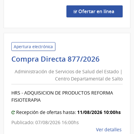
Lavall
Comp
Direc
en la co
Ofertar en línea
1327
|
Admin
de
Servi
Apertura electrónica
de
Administ
Compra Directa 877/2026
Salu
de
del
Administración de Servicios de Salud del Estado |
Servicios
Esta
Centro Departamental de Salto
de
|
Salud
Cent
HRS - ADQUISICION DE PRODUCTOS REFORMA
del
Depa
FISIOTERAPIA
de
Estado
Laval
|
11/08/2026 10:00hs
Recepción de ofertas hasta:
Centro
Publicado: 07/08/2026 16:00hs
Departa
de
Ver detalles