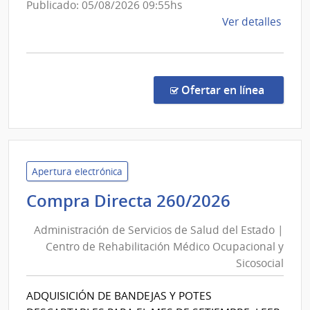
Poli
Publicado: 05/08/2026 09:55hs
de
Ver detalles
la
comp
Proc
Espec
en la co
Ofertar en línea
8/20
|
Minis
del
Inter
Apertura electrónica
|
Administ
Compra Directa 260/2026
Direc
de
Naci
Administración de Servicios de Salud del Estado |
Servicios
de
Centro de Rehabilitación Médico Ocupacional y
de
Sani
Sicosocial
Salud
Polici
del
ADQUISICIÓN DE BANDEJAS Y POTES
Estado