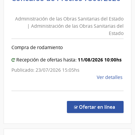
Administración
Tele
de
|
Administración de las Obras Sanitarias del Estado
las
Admin
| Administración de las Obras Sanitarias del
Naci
Obras
Estado
de
Sanitarias
Tele
del
Compra de rodamiento
Estado
|
11/08/2026 10:00hs
Recepción de ofertas hasta:
Administración
Publicado: 23/07/2026 15:05hs
de
de
Ver detalles
las
la
Obras
comp
Sanitarias
Conc
del
de
en la co
Ofertar en línea
Preci
Estado
7300
|
Admin