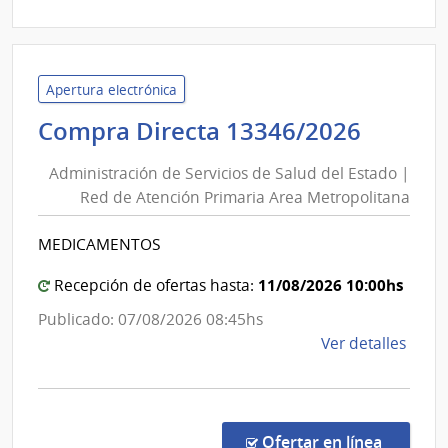
|
Admin
de
Servi
Apertura electrónica
de
Admini
Compra Directa 13346/2026
Salu
de
del
Administración de Servicios de Salud del Estado |
Servic
Esta
Red de Atención Primaria Area Metropolitana
de
|
Salud
Hospi
MEDICAMENTOS
del
Espa
Estad
11/08/2026 10:00hs
Recepción de ofertas hasta:
|
Publicado: 07/08/2026 08:45hs
Red
de
Ver detalles
de
la
Atenc
comp
Primar
Comp
Area
Direc
en la c
Ofertar en línea