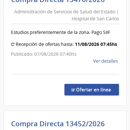
de
de
Mont
Administración de Servicios de Salud del Estado |
Servic
|
Hospital de San Carlos
de
Inte
Salud
de
Estudios preferentemente de la zona. Pago SIIF
del
Mont
Estad
11/08/2026 07:45hs
Recepción de ofertas hasta:
|
Publicado: 07/08/2026 07:40hs
Hospit
de
Ver detalles
de
la
San
comp
Carlos
Comp
Direc
en la co
Ofertar en línea
1347
|
Admin
de
Admini
Compra Directa 13452/2026
Servi