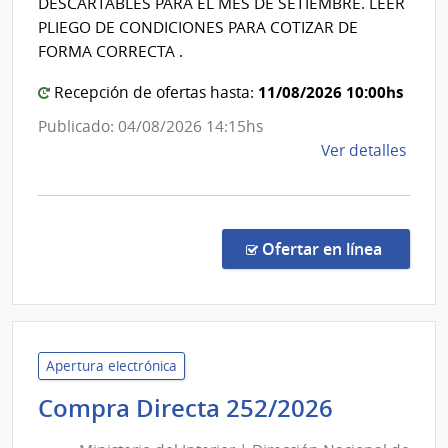
DESCARTABLES PARA EL MES DE SETIEMBRE. LEER
|
PLIEGO DE CONDICIONES PARA COTIZAR DE
Centro
FORMA CORRECTA .
de
11/08/2026 10:00hs
Recepción de ofertas hasta:
Rehabili
Médico
Publicado: 04/08/2026 14:15hs
Ocupaci
de
Ver detalles
y
la
comp
Sicosocia
Comp
Direc
en la co
Ofertar en línea
260/
|
Admin
de
Servi
Apertura electrónica
de
Minister
Compra Directa 252/2026
Salu
del
del