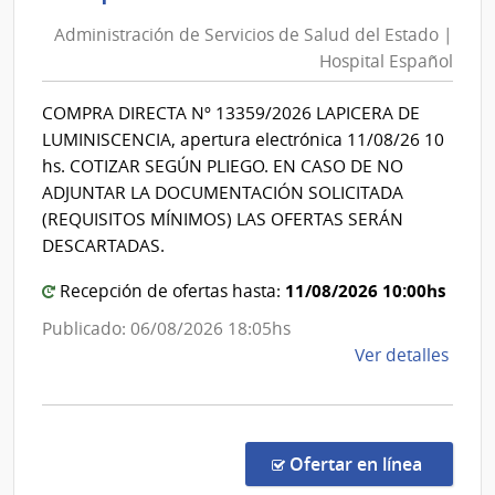
de
|
Administración de Servicios de Salud del Estado |
Inte
Servic
Hospital Español
de
de
Mont
Salud
COMPRA DIRECTA Nº 13359/2026 LAPICERA DE
del
LUMINISCENCIA, apertura electrónica 11/08/26 10
Estad
hs. COTIZAR SEGÚN PLIEGO. EN CASO DE NO
|
ADJUNTAR LA DOCUMENTACIÓN SOLICITADA
Hospit
(REQUISITOS MÍNIMOS) LAS OFERTAS SERÁN
Españ
DESCARTADAS.
11/08/2026 10:00hs
Recepción de ofertas hasta:
Publicado: 06/08/2026 18:05hs
de
Ver detalles
la
comp
Comp
Direc
en la co
Ofertar en línea
1335