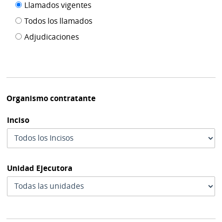
Filtro tipo
Llamados vigentes
por
de
fecha
Todos los llamados
de
publicación
Adjudicaciones
modif
Organismo contratante
Inciso
Unidad Ejecutora