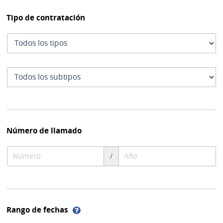
Tipo de contratación
Tipo
de
contratación
Subtipo
de
contratación
Número de llamado
Número
Año
/
de
de
compra
compra
Ayuda
Rango de fechas
sobre