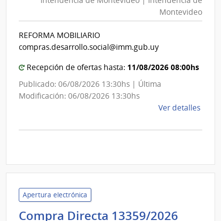
Intendencia de Montevideo | Intendencia de
Mon
Salu
Montevideo
|
del
Esta
Int
REFORMA MOBILIARIO
|
de
compras.desarrollo.social@imm.gub.uy
Hospi
Mon
de
11/08/2026 08:00hs
Recepción de ofertas hasta:
San
Publicado: 06/08/2026 13:30hs | Última
Carlo
Modificación: 06/08/2026 13:30hs
de
Ver detalles
la
comp
Comp
Direc
D193
|
Inte
Apertura electrónica
de
Admini
Compra Directa 13359/2026
Mont