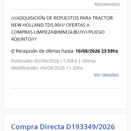
Montevideo
|
Int
///ADQUISICIÓN DE REPUESTOS PARA TRACTOR
de
NEW HOLLAND TD5.90/// OFERTAS A
Mon
COMPRAS.LIMPIEZA@IMM.GUB.UY///PLIEGO
ADJUNTO///
10/08/2026 23:59hs
Recepción de ofertas hasta:
Publicado: 05/08/2026 11:30hs | Última
Modificación: 05/08/2026 11:30hs
de
Ver detalles
la
comp
Comp
Direc
D193
|
Inte
Int
Compra Directa D193349/2026
de