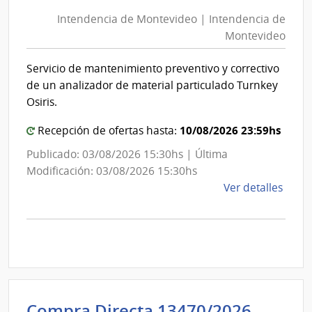
de
Mont
Intendencia de Montevideo | Intendencia de
Mon
|
Montevideo
|
Inte
Int
de
Servicio de mantenimiento preventivo y correctivo
de
Mont
de un analizador de material particulado Turnkey
Mon
Osiris.
10/08/2026 23:59hs
Recepción de ofertas hasta:
Publicado: 03/08/2026 15:30hs | Última
Modificación: 03/08/2026 15:30hs
de
Ver detalles
la
comp
Comp
Direc
D193
|
Inte
Admini
Compra Directa 13470/2026