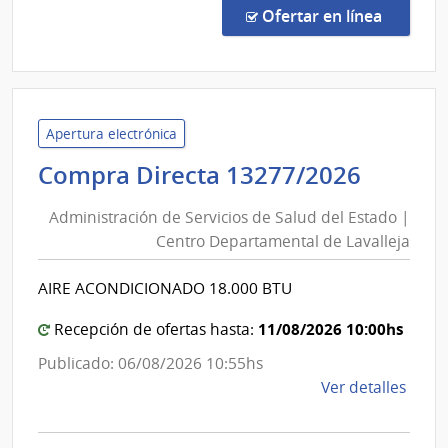
Direc
en la co
Ofertar en línea
492/
|
Admin
de
Servi
Apertura electrónica
de
Admini
Compra Directa 13277/2026
Salu
de
del
Administración de Servicios de Salud del Estado |
Servic
Esta
Centro Departamental de Lavalleja
de
|
Salud
Hospi
AIRE ACONDICIONADO 18.000 BTU
del
del
Cerr
Estad
11/08/2026 10:00hs
Recepción de ofertas hasta:
|
Publicado: 06/08/2026 10:55hs
Centr
de
Ver detalles
Depar
la
de
comp