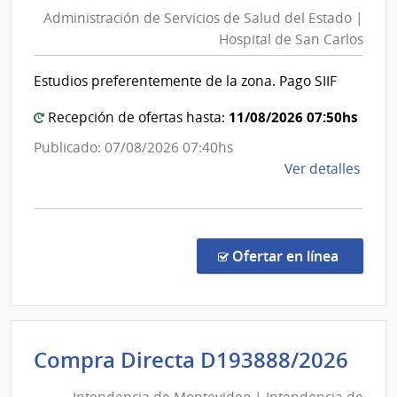
de
de
Administración de Servicios de Salud del Estado |
Servic
Salu
Hospital de San Carlos
de
del
Esta
Salud
Estudios preferentemente de la zona. Pago SIIF
|
del
Hospi
Estad
11/08/2026 07:50hs
Recepción de ofertas hasta:
de
|
Publicado: 07/08/2026 07:40hs
San
Hospit
de
Ver detalles
Carlo
de
la
San
comp
Carlos
Comp
Direc
en la co
Ofertar en línea
1345
|
Admin
de
Int
Compra Directa D193888/2026
Servi
de
de