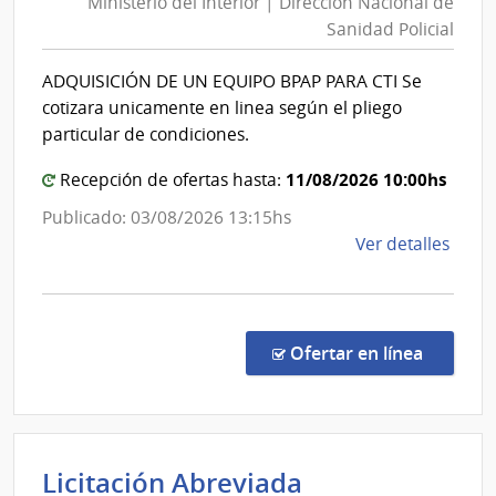
Ministerio del Interior | Dirección Nacional de
Interior
Esta
Sanidad Policial
|
|
Direcció
Cent
ADQUISICIÓN DE UN EQUIPO BPAP PARA CTI Se
Nacional
de
cotizara unicamente en linea según el pliego
Rehab
de
particular de condiciones.
Médi
Sanidad
Ocup
11/08/2026 10:00hs
Policial
Recepción de ofertas hasta:
y
Publicado: 03/08/2026 13:15hs
Sicos
de
Ver detalles
la
comp
Comp
Direc
en la co
Ofertar en línea
252/
|
Minis
del
Licitación Abreviada
Inter