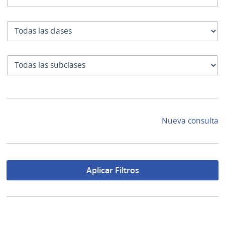
Clase
SubClase
Nueva consulta
Aplicar Filtros