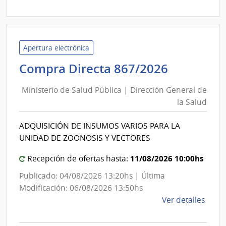
|
Minis
de
Defe
Apertura electrónica
Naci
Minister
Compra Directa 867/2026
|
de
Direc
Ministerio de Salud Pública | Dirección General de
Salud
Naci
la Salud
Pública
de
|
Sani
ADQUISICIÓN DE INSUMOS VARIOS PARA LA
Direcció
de
UNIDAD DE ZOONOSIS Y VECTORES
las
General
Fuer
de
11/08/2026 10:00hs
Recepción de ofertas hasta:
Arma
la
Publicado: 04/08/2026 13:20hs | Última
Salud
Modificación: 06/08/2026 13:50hs
de
Ver detalles
la
comp