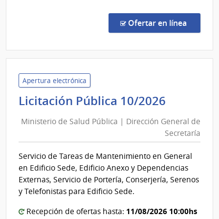
Comp
Direc
en la co
Ofertar en línea
867/
|
Minis
de
Salu
Apertura electrónica
Públi
Minister
Licitación Pública 10/2026
|
de
Direc
Ministerio de Salud Pública | Dirección General de
Salud
Gene
Secretaría
Pública
de
|
la
Servicio de Tareas de Mantenimiento en General
Direcció
Salu
en Edificio Sede, Edificio Anexo y Dependencias
General
Externas, Servicio de Portería, Conserjería, Serenos
de
y Telefonistas para Edificio Sede.
Secretar
11/08/2026 10:00hs
Recepción de ofertas hasta: