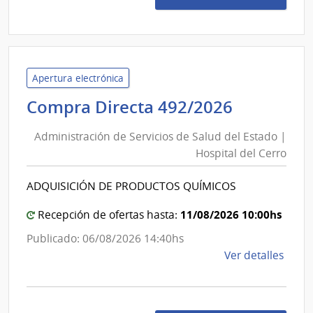
Metro
1334
|
Admin
de
Servi
Apertura electrónica
de
Administ
Compra Directa 492/2026
Salu
de
del
Administración de Servicios de Salud del Estado |
Servicios
Esta
Hospital del Cerro
de
|
Salud
Red
ADQUISICIÓN DE PRODUCTOS QUÍMICOS
del
de
Aten
Estado
11/08/2026 10:00hs
Recepción de ofertas hasta:
Prima
|
Publicado: 06/08/2026 14:40hs
Area
Hospital
de
Ver detalles
Metr
del
la
Cerro
comp
Comp