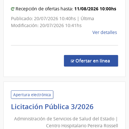
Com
Gen
11/08/2026 10:00hs
Recepción de ofertas hasta:
del
Publicado: 20/07/2026 10:40hs | Última
Ejér
Modificación: 20/07/2026 10:41hs
de
Ver detalles
la
comp
Licit
Abre
en la co
Ofertar en línea
868/
|
Minis
de
Defe
Apertura electrónica
Naci
Administ
Licitación Pública 3/2026
|
de
Com
Administración de Servicios de Salud del Estado |
Servicios
Gene
Centro Hospitalario Pereira Rossell
de
del