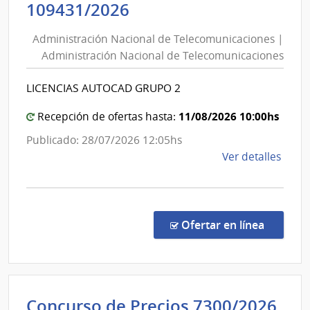
Administración
109431/2026
|
Nacional
Direc
Administración Nacional de Telecomunicaciones |
de
Naci
Administración Nacional de Telecomunicaciones
de
Telecomunicaciones
Sani
|
LICENCIAS AUTOCAD GRUPO 2
Polici
Administración
Nacional
11/08/2026 10:00hs
Recepción de ofertas hasta:
de
Publicado: 28/07/2026 12:05hs
Telecomunicaciones
de
Ver detalles
la
comp
Licit
Abre
en la c
Ofertar en línea
1094
|
Admin
Naci
Concurso de Precios 7300/2026
de