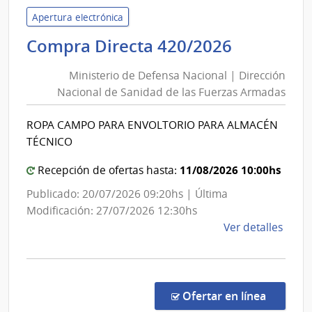
de
Apertura electrónica
las
Minister
Compra Directa 420/2026
Obra
de
Sanit
Ministerio de Defensa Nacional | Dirección
Defensa
del
Nacional de Sanidad de las Fuerzas Armadas
Nacional
Esta
|
|
ROPA CAMPO PARA ENVOLTORIO PARA ALMACÉN
Direcció
Admin
TÉCNICO
de
Nacional
las
de
11/08/2026 10:00hs
Recepción de ofertas hasta:
Obra
Sanidad
Publicado: 20/07/2026 09:20hs | Última
Sanit
de
Modificación: 27/07/2026 12:30hs
del
las
de
Ver detalles
Esta
Fuerzas
la
Armadas
comp
Comp
Direc
en la c
Ofertar en línea
420/