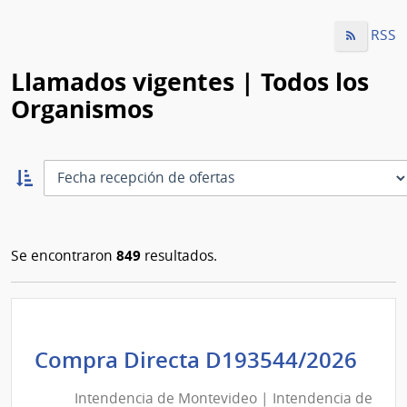
RSS
Llamados vigentes | Todos los
Organismos
Ordernar
ascendente:
Ordenar
849
Se encontraron
resultados.
Int
Compra Directa D193544/2026
de
Intendencia de Montevideo | Intendencia de
Mon