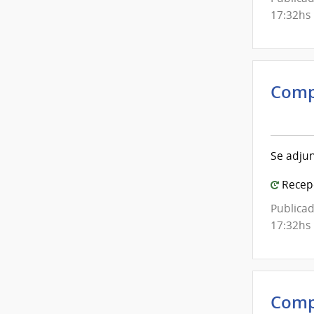
Mont
17:32hs
Comp
Inte
de
Mont
Se adjun
|
Inte
Recepc
de
Publicad
Mont
17:32hs
Comp