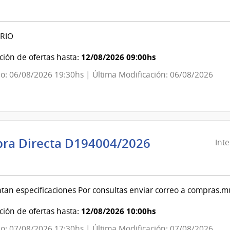
ndencia
evideo
RIO
ndencia
12/08/2026 09:00hs
ión de ofertas hasta:
o: 06/08/2026 19:30hs | Última Modificación: 06/08/2026
evideo
ra Directa D194004/2026
Int
ndencia
evideo
tan especificaciones Por consultas enviar correo a compras
ndencia
12/08/2026 10:00hs
ión de ofertas hasta:
o: 07/08/2026 17:30hs | Última Modificación: 07/08/2026