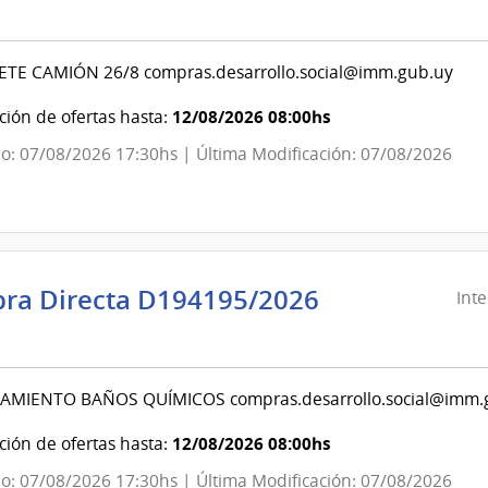
evideo
LETE CAMIÓN 26/8 compras.desarrollo.social@imm.gub.uy
ndencia
12/08/2026 08:00hs
ión de ofertas hasta:
o: 07/08/2026 17:30hs | Última Modificación: 07/08/2026
evideo
ra Directa D194195/2026
Int
ndencia
evideo
MIENTO BAÑOS QUÍMICOS compras.desarrollo.social@imm.
ndencia
12/08/2026 08:00hs
ión de ofertas hasta:
o: 07/08/2026 17:30hs | Última Modificación: 07/08/2026