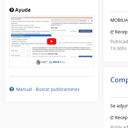
Inte
de
Ayuda
Mont
MOBILIA
|
Inte
Recepc
de
Publicad
Mont
19:30hs
Comp
Inte
Manual - Buscar publicaciones
de
Mont
Se adjun
|
Inte
Recepc
de
Publicad