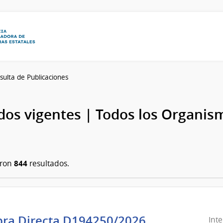
sulta de Publicaciones
os vigentes | Todos los Organis
844
aron
resultados.
ra Directa D194250/2026
Int