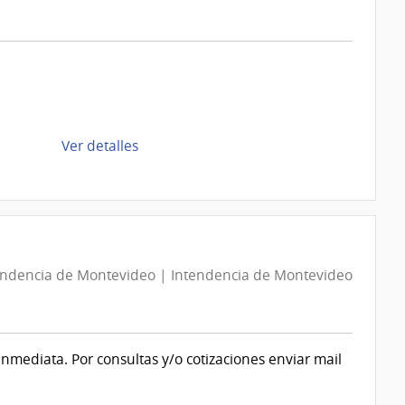
|
Intendencia
de
Montevideo
|
Intendencia
de
de
Ver detalles
Montevideo
la
compra
Compra
Directa
D194420/2026
endencia de Montevideo | Intendencia de Montevideo
|
Intendencia
de
Montevideo
 inmediata. Por consultas y/o cotizaciones enviar mail
|
Intendencia