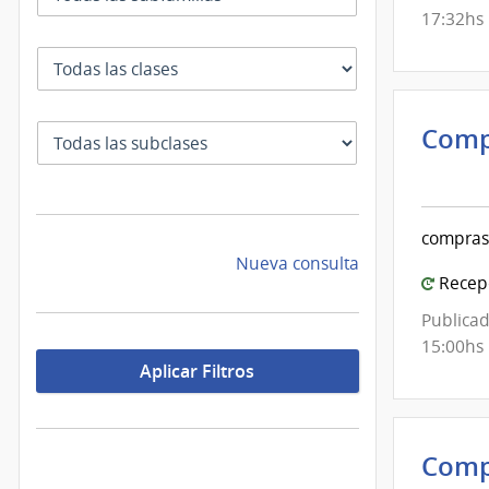
Mont
17:32hs
Clase
Comp
SubClase
Inte
de
Mont
compras
|
Nueva consulta
Inte
Recepc
de
Publicad
Mont
15:00hs
Aplicar Filtros
Comp