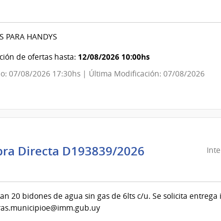
ndencia
evideo
S PARA HANDYS
ndencia
12/08/2026 10:00hs
ión de ofertas hasta:
o: 07/08/2026 17:30hs | Última Modificación: 07/08/2026
evideo
ra Directa D193839/2026
Int
ndencia
evideo
itan 20 bidones de agua sin gas de 6lts c/u. Se solicita entrega
ras.municipioe@imm.gub.uy
ndencia