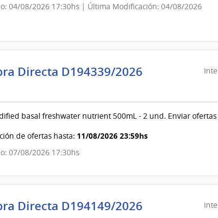
o: 04/08/2026 17:30hs | Última Modificación: 04/08/2026
evideo
ra Directa D194339/2026
Int
ndencia
evideo
ified basal freshwater nutrient 500mL - 2 und. Enviar ofer
ndencia
11/08/2026 23:59hs
ión de ofertas hasta:
o: 07/08/2026 17:30hs
evideo
ra Directa D194149/2026
Int
ndencia