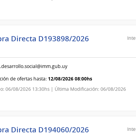
evideo
ra Directa D193898/2026
Int
ndencia
evideo
.desarrollo.social@imm.gub.uy
ndencia
12/08/2026 08:00hs
ión de ofertas hasta:
o: 06/08/2026 13:30hs | Última Modificación: 06/08/2026
evideo
ra Directa D194060/2026
Int