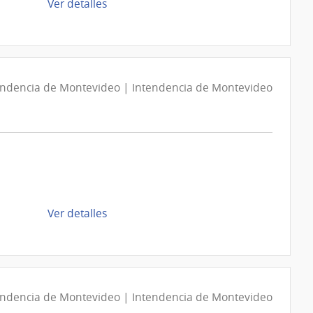
de
Ver detalles
Montevideo
la
compra
Compra
Directa
D194195/2026
endencia de Montevideo | Intendencia de Montevideo
|
Intendencia
de
Montevideo
|
Intendencia
de
de
Ver detalles
Montevideo
la
compra
Compra
Directa
D193898/2026
endencia de Montevideo | Intendencia de Montevideo