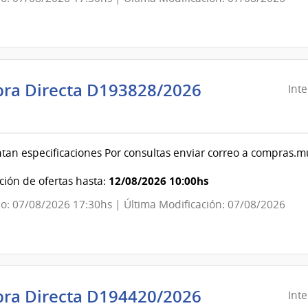
evideo
ra Directa D193828/2026
Int
ndencia
evideo
tan especificaciones Por consultas enviar correo a compras
ndencia
12/08/2026 10:00hs
ión de ofertas hasta:
o: 07/08/2026 17:30hs | Última Modificación: 07/08/2026
evideo
ra Directa D194420/2026
Int