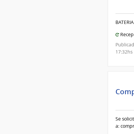
Inte
de
Mont
BATERIA
|
Inte
Recepc
de
Publicad
Mont
17:32hs
Comp
Inte
de
Mont
Se solic
|
a: comp
Inte