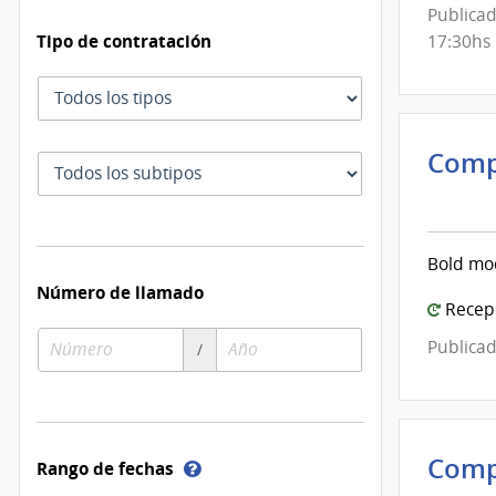
de
Publicad
Mont
Tipo de contratación
17:30hs
Tipo
de
contratación
Comp
Subtipo
Inte
de
de
contratación
Mont
Bold mod
|
Número de llamado
Inte
Recepc
de
Número
Año
Publicad
/
Mont
de
de
compra
compra
Comp
Ayuda
Rango de fechas
sobre
Inte