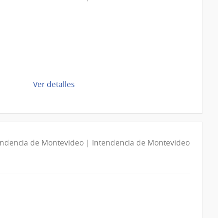
de
Ver detalles
la
compra
Compra
Directa
D194250/2026
endencia de Montevideo | Intendencia de Montevideo
|
Intendencia
de
Montevideo
|
Intendencia