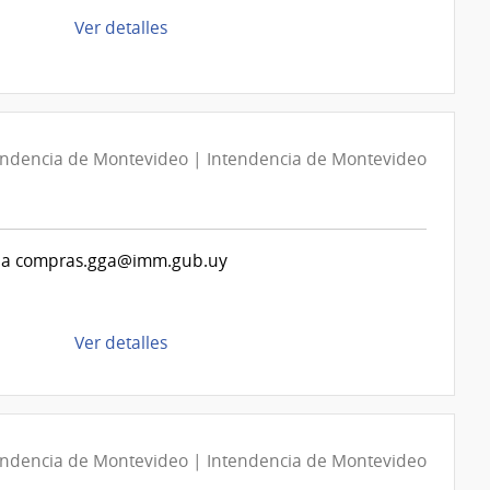
de
de
Ver detalles
Montevideo
la
compra
Compra
Directa
D194036/2026
endencia de Montevideo | Intendencia de Montevideo
|
Intendencia
de
tas a compras.gga@imm.gub.uy
Montevideo
|
Intendencia
de
de
Ver detalles
Montevideo
la
compra
Compra
Directa
endencia de Montevideo | Intendencia de Montevideo
D194339/2026