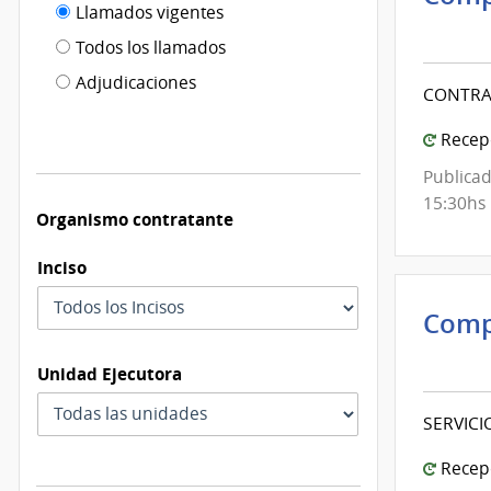
Filtro tipo
Llamados vigentes
por
Inte
de
fecha
de
Todos los llamados
de
Mont
publicación
Adjudicaciones
modificación
CONTRA
|
Inte
Recepc
de
Publicad
Mont
15:30hs
Organismo contratante
Inciso
Comp
Inte
Unidad Ejecutora
de
Mont
SERVICI
|
Inte
Recepc