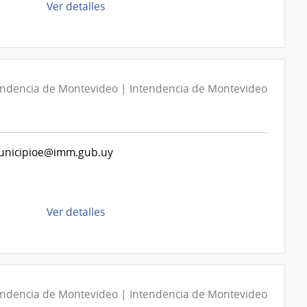
de
Ver detalles
Montevideo
la
compra
Compra
Directa
D194004/2026
endencia de Montevideo | Intendencia de Montevideo
|
Intendencia
de
.municipioe@imm.gub.uy
Montevideo
|
Intendencia
de
de
Ver detalles
Montevideo
la
compra
Compra
Directa
D193828/2026
endencia de Montevideo | Intendencia de Montevideo