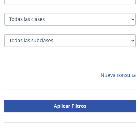
Clase
SubClase
Nueva consulta
Aplicar Filtros