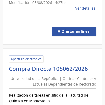
de
Modificación: 05/08/2026 14:27hs
Usinas
de
Ver detalles
y
la
Trasmisiones
comp
Conc
Eléctricas
de
en la co
Ofertar en línea
Preci
7042
|
Admin
Naci
Apertura electrónica
de
Univ
Compra Directa 105062/2026
Usin
de
y
Universidad de la República | Oficinas Centrales y
la
Tras
Escuelas Dependientes de Rectorado
Repú
Eléct
|
|
Realización de tareas en sitio de la Facultad de
Ofici
Admin
Química en Montevideo.
Naci