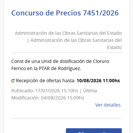
de
Concurso de Precios 7451/2026
Servi
Administración
de
de
Salu
Administración de las Obras Sanitarias del Estado
las
del
| Administración de las Obras Sanitarias del
Esta
Obras
Estado
|
Sanitarias
Red
del
Const de una Unid de dosificación de Cloruro
de
Estado
Ferrico en la PTAR de Rodríguez.
Aten
|
Prima
Administración
10/08/2026 11:00hs
Recepción de ofertas hasta:
de
de
Publicado: 17/07/2026 15:10hs | Última
Pays
las
Modificación: 04/08/2026 15:09hs
Obras
de
Ver detalles
Sanitarias
la
del
comp
Conc
Estado