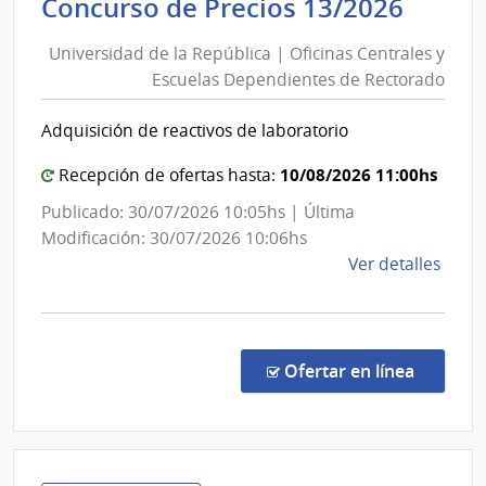
Unive
Concurso de Precios 13/2026
Socia
de
|
Universidad de la República | Oficinas Centrales y
la
Banc
Escuelas Dependientes de Rectorado
Repúb
de
|
Previ
Adquisición de reactivos de laboratorio
Ofici
Socia
Centr
10/08/2026 11:00hs
Recepción de ofertas hasta:
y
Publicado: 30/07/2026 10:05hs | Última
Escue
Modificación: 30/07/2026 10:06hs
Depe
de
Ver detalles
de
la
Rect
comp
Conc
de
en la co
Ofertar en línea
Preci
13/2
|
Univ