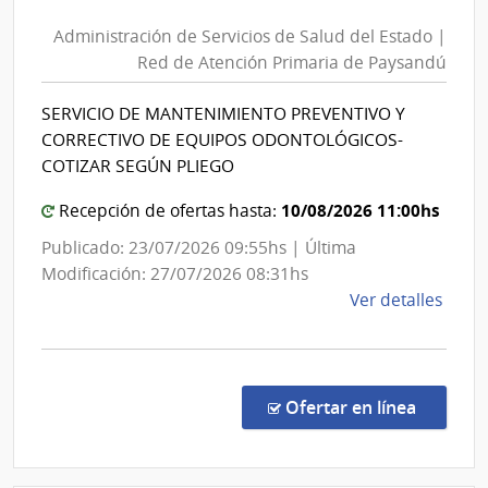
de
Sanit
Administración de Servicios de Salud del Estado |
Serv
del
Red de Atención Primaria de Paysandú
de
Esta
Sal
|
SERVICIO DE MANTENIMIENTO PREVENTIVO Y
del
Admin
CORRECTIVO DE EQUIPOS ODONTOLÓGICOS-
de
Est
COTIZAR SEGÚN PLIEGO
las
|
Obra
10/08/2026 11:00hs
Red
Recepción de ofertas hasta:
Sanit
de
Publicado: 23/07/2026 09:55hs | Última
del
Ate
Modificación: 27/07/2026 08:31hs
Esta
Prim
de
Ver detalles
de
la
Pay
comp
Licit
Abre
en la co
Ofertar en línea
153/
|
Admin