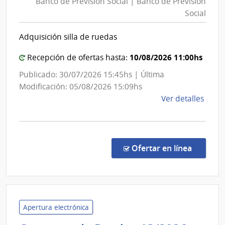
Banco de Previsión Social | Banco de Previsión
Previsión
|
Social
Social
Admin
|
de
Adquisición silla de ruedas
las
Banco
Obra
de
10/08/2026 11:00hs
Recepción de ofertas hasta:
Sanit
Previsión
Publicado: 30/07/2026 15:45hs | Última
del
Social
Modificación: 05/08/2026 15:09hs
Esta
de
Ver detalles
la
comp
Conc
de
en la co
Ofertar en línea
Preci
1093
|
Banc
de
Apertura electrónica
Previ