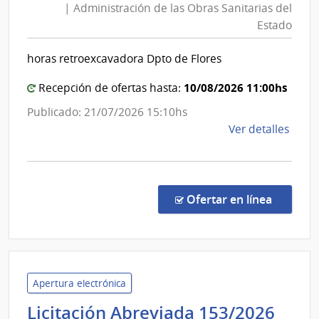
| Administración de las Obras Sanitarias del
Cana
Obras
Estado
5
Sanitarias
-
del
horas retroexcavadora Dpto de Flores
Servi
Estado
de
|
10/08/2026 11:00hs
Recepción de ofertas hasta:
Telev
Administración
Publicado: 21/07/2026 15:10hs
Naci
de
de
Ver detalles
las
la
Obras
comp
Sanitarias
Conc
del
de
en la co
Ofertar en línea
Preci
Estado
7270
|
Admin
de
Apertura electrónica
las
Admi
Licitación Abreviada 153/2026
Obra