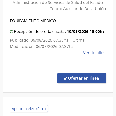
Administración de Servicios de Salud del Estado |
Servic
Centro Auxiliar de Bella Unión
de
Salud
EQUIPAMIENTO MEDICO
del
Estad
10/08/2026 10:00hs
Recepción de ofertas hasta:
|
Publicado: 06/08/2026 07:35hs | Última
Centr
Modificación: 06/08/2026 07:37hs
Auxili
de
Ver detalles
de
la
Bella
comp
Unión
Comp
Direc
en la co
Ofertar en línea
1324
|
Admin
de
Servi
Apertura electrónica
de