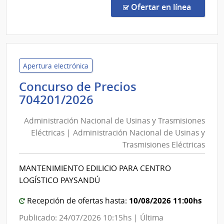
Licit
en la co
Ofertar en línea
Abre
1/20
|
Admin
de
Apertura electrónica
Servi
Concurso de Precios
de
Administración
704201/2026
Salu
Nacional
del
Administración Nacional de Usinas y Trasmisiones
de
Esta
Eléctricas | Administración Nacional de Usinas y
Usinas
|
Trasmisiones Eléctricas
y
Servi
Naci
Trasmisiones
MANTENIMIENTO EDILICIO PARA CENTRO
de
Eléctricas
LOGÍSTICO PAYSANDÚ
Sang
|
Administración
10/08/2026 11:00hs
Recepción de ofertas hasta:
Nacional
Publicado: 24/07/2026 10:15hs | Última