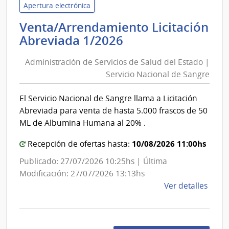
de
Apertura electrónica
la
Venta/Arrendamiento Licitación
Repú
Administración
Abreviada 1/2026
|
de
Ofici
Administración de Servicios de Salud del Estado |
Servicios
Centr
Servicio Nacional de Sangre
de
y
Salud
Escue
El Servicio Nacional de Sangre llama a Licitación
Depe
del
Abreviada para venta de hasta 5.000 frascos de 50
de
Estado
ML de Albumina Humana al 20% .
Rect
|
Servicio
10/08/2026 11:00hs
Recepción de ofertas hasta:
Nacional
Publicado: 27/07/2026 10:25hs | Última
de
Modificación: 27/07/2026 13:13hs
Sangre
de
Ver detalles
la
comp
Vent