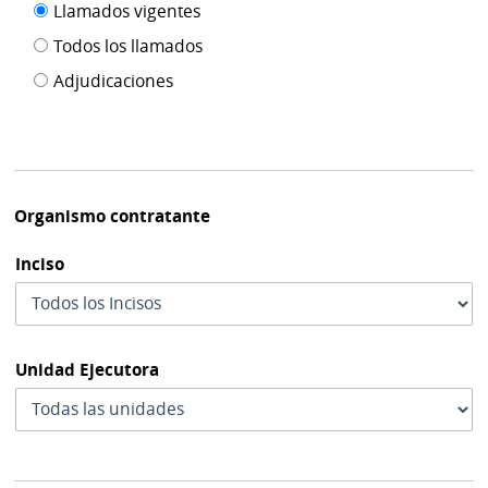
Filtro tipo
Llamados vigentes
por
de
fecha
Todos los llamados
de
publicación
Adjudicaciones
modif
Organismo contratante
Inciso
Unidad Ejecutora