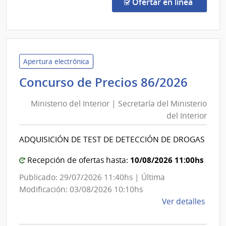
de
en la co
Ofertar en línea
Preci
7451
|
Admin
de
Apertura electrónica
las
Minis
Concurso de Precios 86/2026
Obra
del
Sanit
Ministerio del Interior | Secretaría del Ministerio
Inter
del
del Interior
|
Esta
Secre
|
ADQUISICIÓN DE TEST DE DETECCIÓN DE DROGAS
del
Admin
de
Minis
10/08/2026 11:00hs
Recepción de ofertas hasta:
las
del
Publicado: 29/07/2026 11:40hs | Última
Obra
Inter
Modificación: 03/08/2026 10:10hs
Sanit
de
Ver detalles
del
la
Esta
comp