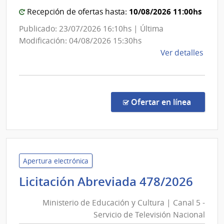
Centr
de
y
10/08/2026 11:00hs
Recepción de ofertas hasta:
Usin
Escue
Publicado: 23/07/2026 16:10hs | Última
y
Depe
Modificación: 04/08/2026 15:30hs
Tras
de
de
Ver detalles
Eléct
Rect
la
comp
Comp
Direc
en la c
Ofertar en línea
1050
|
Univ
de
la
Apertura electrónica
Repú
Mini
Licitación Abreviada 478/2026
|
de
Ofici
Ministerio de Educación y Cultura | Canal 5 -
Edu
Centr
Servicio de Televisión Nacional
y
y