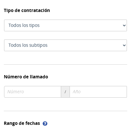
Tipo de contratación
Tipo
de
contratación
Subtipo
de
contratación
Número de llamado
Número
Año
/
de
de
compra
compra
Ayuda
Rango de fechas
sobre