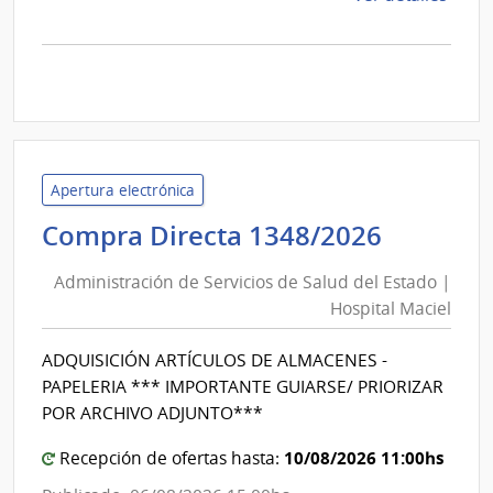
la
comp
Licit
Abre
30/2
|
Inte
Apertura electrónica
de
Adminis
Compra Directa 1348/2026
Cane
de
|
Administración de Servicios de Salud del Estado |
Inte
Servici
Hospital Maciel
de
de
Cane
Salud
ADQUISICIÓN ARTÍCULOS DE ALMACENES -
del
PAPELERIA *** IMPORTANTE GUIARSE/ PRIORIZAR
Estado
POR ARCHIVO ADJUNTO***
|
10/08/2026 11:00hs
Hospita
Recepción de ofertas hasta:
Maciel