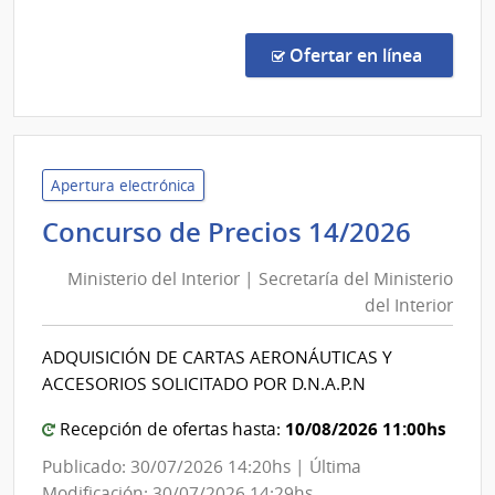
Conc
de
en la co
Ofertar en línea
Preci
86/2
|
Minis
del
Apertura electrónica
Inter
Minis
Concurso de Precios 14/2026
|
del
Secre
Ministerio del Interior | Secretaría del Ministerio
Inter
del
del Interior
|
Minis
Secre
del
ADQUISICIÓN DE CARTAS AERONÁUTICAS Y
del
Inter
ACCESORIOS SOLICITADO POR D.N.A.P.N
Minis
del
10/08/2026 11:00hs
Recepción de ofertas hasta:
Inter
Publicado: 30/07/2026 14:20hs | Última
Modificación: 30/07/2026 14:29hs