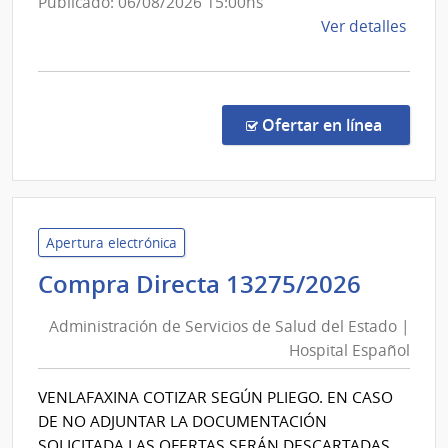
Publicado: 06/08/2026 15:00hs
de
Ver detalles
la
comp
Comp
Direc
en la co
Ofertar en línea
1348
|
Admin
de
Servi
Apertura electrónica
de
Admini
Compra Directa 13275/2026
Salu
de
del
Administración de Servicios de Salud del Estado |
Servic
Esta
Hospital Español
de
|
Salud
Hospi
VENLAFAXINA COTIZAR SEGÚN PLIEGO. EN CASO
del
Maci
DE NO ADJUNTAR LA DOCUMENTACIÓN
Estad
SOLICITADA LAS OFERTAS SERÁN DESCARTADAS.