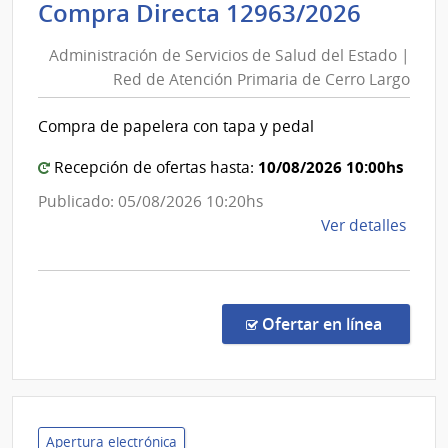
Admini
Compra Directa 12963/2026
Salu
de
del
Administración de Servicios de Salud del Estado |
Servic
Esta
Red de Atención Primaria de Cerro Largo
de
|
Salud
Cent
Compra de papelera con tapa y pedal
del
Auxil
de
Estad
10/08/2026 10:00hs
Recepción de ofertas hasta:
Bella
|
Publicado: 05/08/2026 10:20hs
Unió
Red
de
Ver detalles
de
la
Atenc
comp
Primar
Comp
de
Direc
en la co
Ofertar en línea
Cerro
1296
|
Largo
Admin
de
Servi
Apertura electrónica