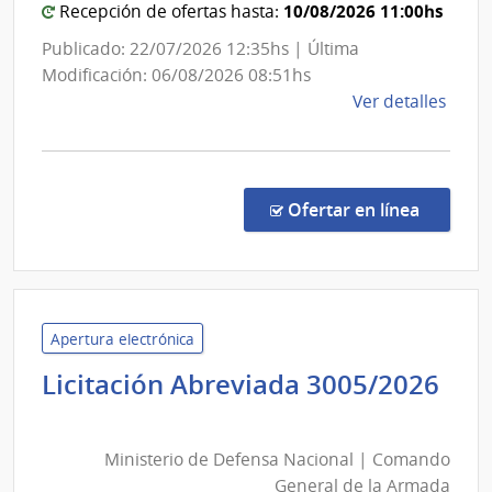
del
10/08/2026 11:00hs
Recepción de ofertas hasta:
Ejér
Publicado: 22/07/2026 12:35hs | Última
Modificación: 06/08/2026 08:51hs
de
Ver detalles
la
comp
Licit
Abre
en la co
Ofertar en línea
739/
|
Minis
de
Defe
Apertura electrónica
Naci
Licitación Abreviada 3005/2026
|
Ministerio
Com
de
Gene
Ministerio de Defensa Nacional | Comando
Defensa
del
General de la Armada