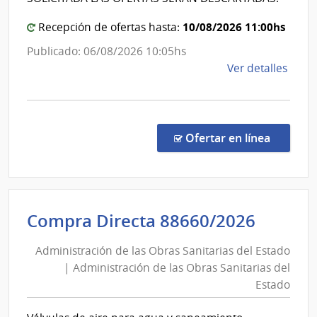
|
10/08/2026 11:00hs
Hospit
Recepción de ofertas hasta:
Españ
Publicado: 06/08/2026 10:05hs
de
Ver detalles
la
comp
Comp
Direc
en la co
Ofertar en línea
1327
|
Admin
de
Admini
Compra Directa 88660/2026
Servi
de
de
Administración de las Obras Sanitarias del Estado
las
Salu
| Administración de las Obras Sanitarias del
Obras
del
Estado
Esta
Sanita
|
del