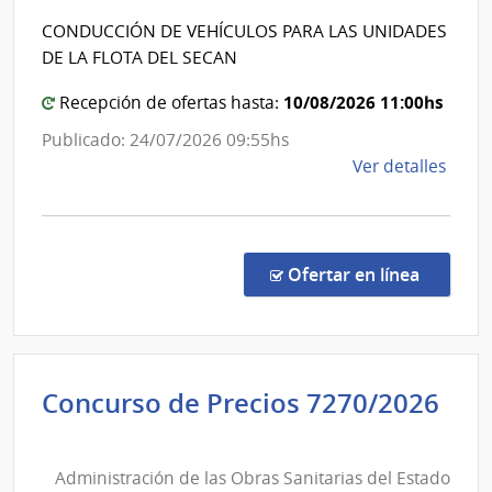
Cult
Escue
CONDUCCIÓN DE VEHÍCULOS PARA LAS UNIDADES
|
Depe
DE LA FLOTA DEL SECAN
de
Can
Rect
5
10/08/2026 11:00hs
Recepción de ofertas hasta:
-
Publicado: 24/07/2026 09:55hs
Serv
de
Ver detalles
de
la
Tele
comp
Nac
Licit
Abre
en la co
Ofertar en línea
478/
|
Minis
de
Concurso de Precios 7270/2026
Educ
Administración
y
de
Cultu
Administración de las Obras Sanitarias del Estado
las
|