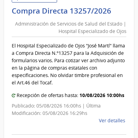
de
Admini
Compra Directa 13257/2026
Salu
de
del
Administración de Servicios de Salud del Estado |
Servic
Esta
Hospital Especializado de Ojos
de
|
Salud
Red
El Hospital Especializado de Ojos "José Martí" llama
del
de
a Compra Directa N.º13257 para la Adquisición de
Aten
Estad
formularios varios. Para cotizar ver archivo adjunto
Prima
|
en la página de compras estatales con
de
Hospit
especificaciones. No olvidar timbre profesional en
Cerr
Especi
el Art.46 del Tocaf.
Larg
de
10/08/2026 10:00hs
Recepción de ofertas hasta:
Ojos
Publicado: 05/08/2026 16:00hs | Última
Modificación: 05/08/2026 16:29hs
de
Ver detalles
la
comp