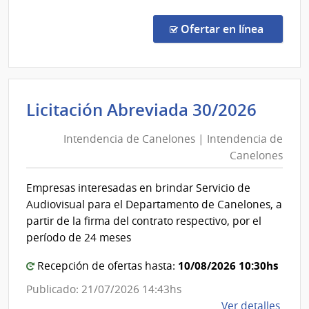
Comp
Direc
en la co
Ofertar en línea
1325
|
Admin
de
Inten
Licitación Abreviada 30/2026
Servi
de
de
Intendencia de Canelones | Intendencia de
Cane
Salu
Canelones
|
del
Esta
Inten
Empresas interesadas en brindar Servicio de
|
de
Audiovisual para el Departamento de Canelones, a
Hospi
Cane
partir de la firma del contrato respectivo, por el
Espec
período de 24 meses
de
Ojos
10/08/2026 10:30hs
Recepción de ofertas hasta:
Publicado: 21/07/2026 14:43hs
de
Ver detalles