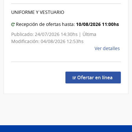
Nacional
Ejérc
|
UNIFORME Y VESTUARIO
Comando
General
10/08/2026 11:00hs
Recepción de ofertas hasta:
de
Publicado: 24/07/2026 14:30hs | Última
la
Modificación: 04/08/2026 12:53hs
Armada
de
Ver detalles
la
comp
Licit
Abre
en la c
Ofertar en línea
3005
|
Minis
de
Defe
Naci
|