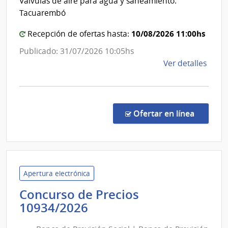
Válvulas de aire para agua y saneamiento.
Hospi
Estad
Tacuarembó
Espa
|
10/08/2026 11:00hs
Admini
Recepción de ofertas hasta:
de
Publicado: 31/07/2026 10:05hs
las
de
Ver detalles
Obras
la
Sanita
comp
del
Comp
Direc
Estad
en la co
Ofertar en línea
8866
|
Admin
de
las
Apertura electrónica
Obra
Concurso de Precios
Sanit
Banco
10934/2026
del
de
Esta