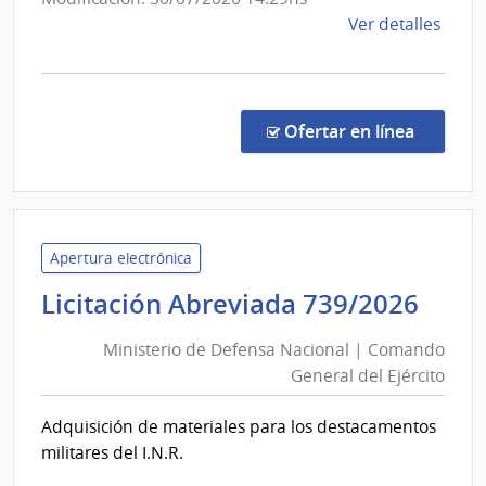
de
Ver detalles
la
comp
Conc
de
en la co
Ofertar en línea
Preci
14/2
|
Minis
del
Apertura electrónica
Inter
Mini
Licitación Abreviada 739/2026
|
de
Secre
Ministerio de Defensa Nacional | Comando
Def
del
General del Ejército
Nac
Minis
|
del
Adquisición de materiales para los destacamentos
Com
Inter
militares del I.N.R.
Gen