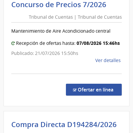
Tribun
Concurso de Precios 7/2026
Socia
de
|
Tribunal de Cuentas | Tribunal de Cuentas
Cuent
Banc
|
de
Mantenimiento de Aire Acondicionado central
Tribun
Previ
de
Socia
07/08/2026 15:46hs
Recepción de ofertas hasta:
Cuent
Publicado: 21/07/2026 15:50hs
de
Ver detalles
la
comp
Conc
de
en la co
Ofertar en línea
Preci
7/20
|
Tribu
Int
Compra Directa D194284/2026
de
de
Cuen