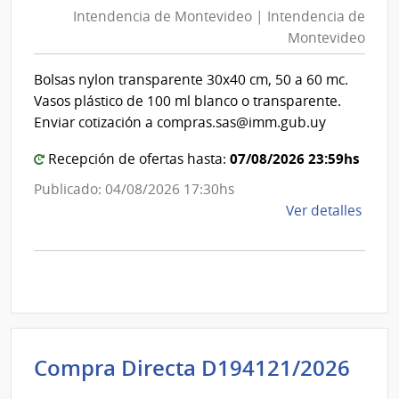
de
Mont
Intendencia de Montevideo | Intendencia de
Mon
|
Montevideo
|
Inte
Int
de
Bolsas nylon transparente 30x40 cm, 50 a 60 mc.
de
Mont
Vasos plástico de 100 ml blanco o transparente.
Mon
Enviar cotización a compras.sas@imm.gub.uy
07/08/2026 23:59hs
Recepción de ofertas hasta:
Publicado: 04/08/2026 17:30hs
de
Ver detalles
la
comp
Comp
Direc
D194
|
Inte
Int
Compra Directa D194121/2026
de
de