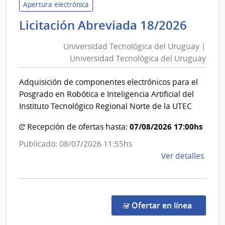
de
Apertura electrónica
Vivi
Unive
Licitación Abreviada 18/2026
|
Tecno
Agen
Universidad Tecnológica del Uruguay |
del
Naci
Universidad Tecnológica del Uruguay
Urug
de
|
Vivi
Adquisición de componentes electrónicos para el
Unive
Posgrado en Robótica e Inteligencia Artificial del
Tecno
Instituto Tecnológico Regional Norte de la UTEC
del
07/08/2026 17:00hs
Urug
Recepción de ofertas hasta:
Publicado: 08/07/2026 11:55hs
de
Ver detalles
la
comp
Licit
Abre
en la co
Ofertar en línea
18/2