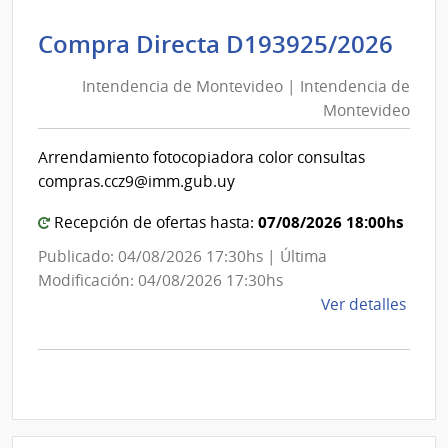
|
Inte
Int
Compra Directa D193925/2026
de
de
Mont
Intendencia de Montevideo | Intendencia de
Mon
|
Montevideo
|
Inte
Int
de
Arrendamiento fotocopiadora color consultas
de
Mont
compras.ccz9@imm.gub.uy
Mon
07/08/2026 18:00hs
Recepción de ofertas hasta:
Publicado: 04/08/2026 17:30hs | Última
Modificación: 04/08/2026 17:30hs
de
Ver detalles
la
comp
Comp
Direc
D193
|