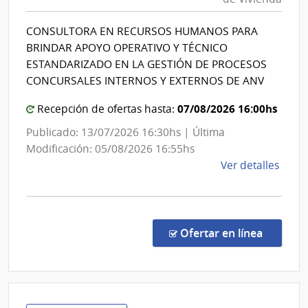
Viviend
Direc
|
Naci
CONSULTORA EN RECURSOS HUMANOS PARA
Agenci
de
BRINDAR APOYO OPERATIVO Y TÉCNICO
Viali
Nacion
ESTANDARIZADO EN LA GESTIÓN DE PROCESOS
de
CONCURSALES INTERNOS Y EXTERNOS DE ANV
Viviend
07/08/2026 16:00hs
Recepción de ofertas hasta:
Publicado: 13/07/2026 16:30hs | Última
Modificación: 05/08/2026 16:55hs
de
Ver detalles
la
comp
Comp
Direc
en la c
Ofertar en línea
6548
|
Agen
Naci