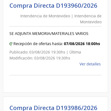
Inte
Int
Compra Directa D193960/2026
de
de
Mont
Intendencia de Montevideo | Intendencia de
Mon
|
Montevideo
|
Inte
Int
de
SE ADJUNTA MEMORIA/MATERIALES VARIOS
de
Mont
Mon
07/08/2026 18:00hs
Recepción de ofertas hasta:
Publicado: 03/08/2026 19:30hs | Última
Modificación: 03/08/2026 19:30hs
de
Ver detalles
la
comp
Comp
Direc
D193
|
Inte
Int
Compra Directa D193986/2026