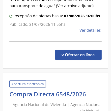
Públicas
para transporte de agua" (Ver archivo adjunto)
|
Direcció
07/08/2026 16:00hs
Recepción de ofertas hasta:
Nacional
Publicado: 31/07/2026 11:55hs
de
de
Ver detalles
Vialidad
la
comp
Comp
Direc
en la co
Ofertar en línea
187/
|
Minis
de
Tran
Apertura electrónica
y
Agenci
Compra Directa 6548/2026
Obra
Nacion
Públi
Agencia Nacional de Vivienda | Agencia Nacional
de
|
de Vivienda