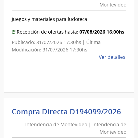
|
Montevideo
|
Inte
Int
de
Juegos y materiales para ludoteca
de
Mont
Mon
07/08/2026 16:00hs
Recepción de ofertas hasta:
Publicado: 31/07/2026 17:30hs | Última
Modificación: 31/07/2026 17:30hs
de
Ver detalles
la
comp
Comp
Direc
D194
|
Inte
Int
Compra Directa D194099/2026
de
de
Mont
Intendencia de Montevideo | Intendencia de
Mon
|
Montevideo
|