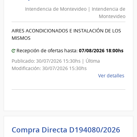
de
de
Mont
Intendencia de Montevideo | Intendencia de
Mon
|
Montevideo
|
Inte
Int
de
AIRES ACONDICIONADOS E INSTALACIÓN DE LOS
de
Mont
MISMOS
Mon
07/08/2026 18:00hs
Recepción de ofertas hasta:
Publicado: 30/07/2026 15:30hs | Última
Modificación: 30/07/2026 15:30hs
de
Ver detalles
la
comp
Comp
Direc
D193
|
Inte
Int
Compra Directa D194080/2026
de