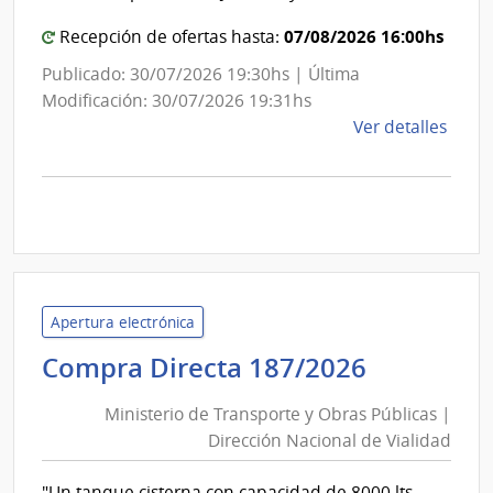
de
Mont
Mon
07/08/2026 16:00hs
Recepción de ofertas hasta:
Publicado: 30/07/2026 19:30hs | Última
Modificación: 30/07/2026 19:31hs
de
Ver detalles
la
comp
Comp
Direc
D193
|
Inte
Apertura electrónica
de
Minister
Compra Directa 187/2026
Mont
de
|
Ministerio de Transporte y Obras Públicas |
Inte
Transpor
Dirección Nacional de Vialidad
de
y
Mont
Obras
"Un tanque cisterna con capacidad de 8000 lts.