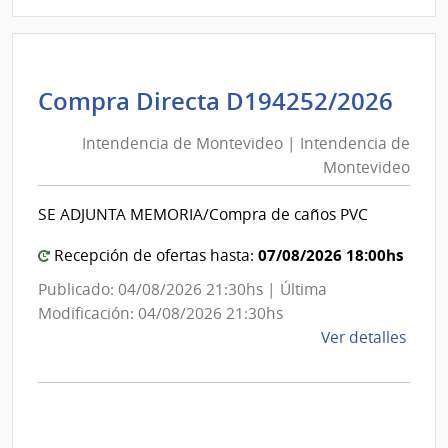
|
Univ
Tecno
del
Int
Compra Directa D194252/2026
Urug
de
|
Intendencia de Montevideo | Intendencia de
Mon
Univ
Montevideo
|
Tecno
del
Int
SE ADJUNTA MEMORIA/Compra de caños PVC
Urug
de
Mon
07/08/2026 18:00hs
Recepción de ofertas hasta:
Publicado: 04/08/2026 21:30hs | Última
Modificación: 04/08/2026 21:30hs
de
Ver detalles
la
comp
Comp
Direc