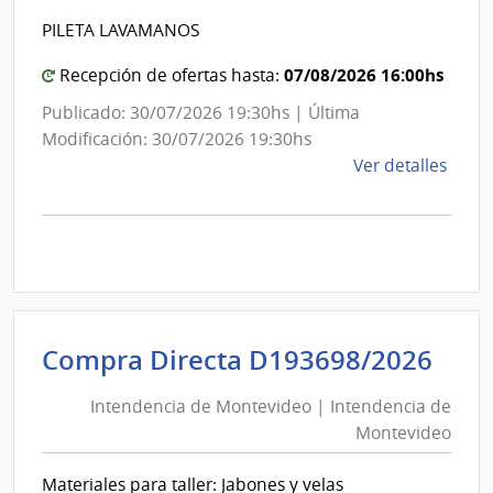
Inte
Int
de
PILETA LAVAMANOS
de
Mont
Mon
07/08/2026 16:00hs
Recepción de ofertas hasta:
Publicado: 30/07/2026 19:30hs | Última
Modificación: 30/07/2026 19:30hs
de
Ver detalles
la
comp
Comp
Direc
D194
|
Inte
Int
Compra Directa D193698/2026
de
de
Mont
Intendencia de Montevideo | Intendencia de
Mon
|
Montevideo
|
Inte
Int
de
Materiales para taller: Jabones y velas