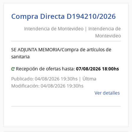
|
Inte
Int
Compra Directa D194210/2026
de
de
Mont
Intendencia de Montevideo | Intendencia de
Mon
|
Montevideo
|
Inte
Int
de
SE ADJUNTA MEMORIA/Compra de artículos de
de
Mont
sanitaria
Mon
07/08/2026 18:00hs
Recepción de ofertas hasta:
Publicado: 04/08/2026 19:30hs | Última
Modificación: 04/08/2026 19:30hs
de
Ver detalles
la
comp
Comp
Direc
D194