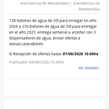
Intendencia de Montevideo | Intendencia de
Mon
|
Montevideo
|
Tribu
de
Int
130 bidones de agua de 20l para enregar en año
Cuen
de
2026 y 270 bidones de agua de 20l para entregar
Mon
en el año 2027, entrega semanal a acordar con 3
dispensadores de agua, enviar ofertas a
daniel.castro@imm
07/08/2026 16:00hs
Recepción de ofertas hasta:
Publicado: 04/08/2026 19:30hs
de
Ver detalles
la
comp
Comp
Direc
D194
|
Inte