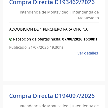
Int
Compra Directa D193462/2026
de
de
Mont
Intendencia de Montevideo | Intendencia de
Mon
|
Montevideo
|
Inte
Int
de
ADQUISICION DE 1 PERCHERO PARA OFICINA
de
Mont
Mon
07/08/2026 16:00hs
Recepción de ofertas hasta:
Publicado: 31/07/2026 19:30hs
de
Ver detalles
la
comp
Comp
Direc
D193
|
Inte
Int
Compra Directa D194097/2026
de
de
Mont
Intendencia de Montevideo | Intendencia de
Mon