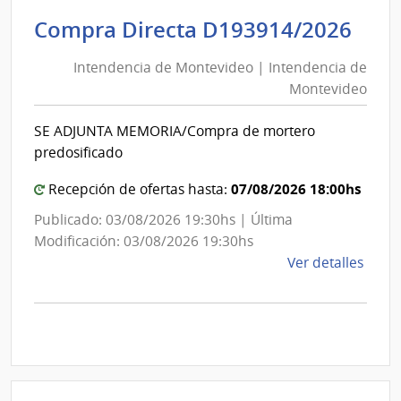
Inte
Int
Compra Directa D193914/2026
de
de
Mont
Intendencia de Montevideo | Intendencia de
Mon
|
Montevideo
|
Inte
Int
de
SE ADJUNTA MEMORIA/Compra de mortero
de
Mont
predosificado
Mon
07/08/2026 18:00hs
Recepción de ofertas hasta:
Publicado: 03/08/2026 19:30hs | Última
Modificación: 03/08/2026 19:30hs
de
Ver detalles
la
comp
Comp
Direc
D193
|