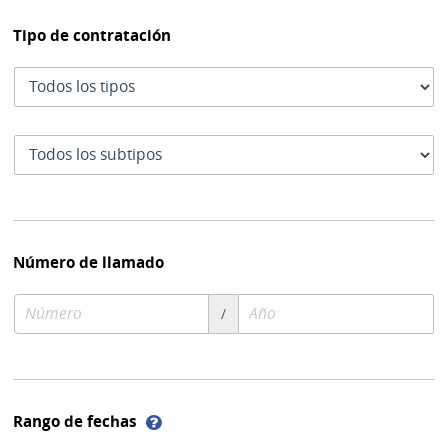
Tipo de contratación
Tipo
de
contratación
Subtipo
de
contratación
Número de llamado
Número
Año
/
de
de
compra
compra
Ayuda
Rango de fechas
sobre