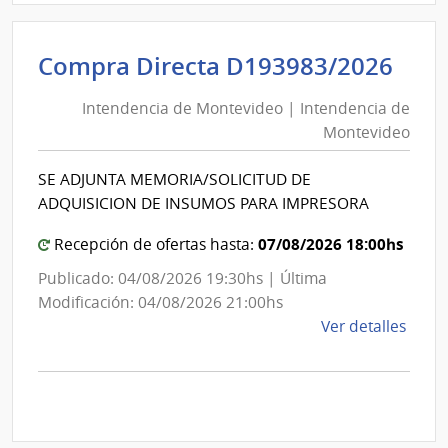
D194
|
Inte
Int
Compra Directa D193983/2026
de
de
Mont
Intendencia de Montevideo | Intendencia de
Mon
|
Montevideo
|
Inte
Int
de
SE ADJUNTA MEMORIA/SOLICITUD DE
de
Mont
ADQUISICION DE INSUMOS PARA IMPRESORA
Mon
07/08/2026 18:00hs
Recepción de ofertas hasta:
Publicado: 04/08/2026 19:30hs | Última
Modificación: 04/08/2026 21:00hs
de
Ver detalles
la
comp
Comp
Direc
D193