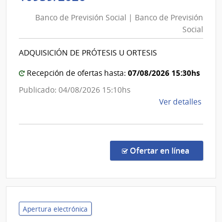
de
Banco de Previsión Social | Banco de Previsión
Previsión
Social
Social
|
ADQUISICIÓN DE PRÓTESIS U ORTESIS
Banco
de
07/08/2026 15:30hs
Recepción de ofertas hasta:
Previsión
Publicado: 04/08/2026 15:10hs
Social
de
Ver detalles
la
comp
Conc
de
en la co
Ofertar en línea
Preci
1095
|
Banc
de
Apertura electrónica
Previ