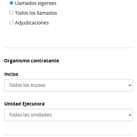
Filtro tipo
Llamados vigentes
por
de
fecha
Todos los llamados
de
publicación
Adjudicaciones
modif
Organismo contratante
Inciso
Unidad Ejecutora