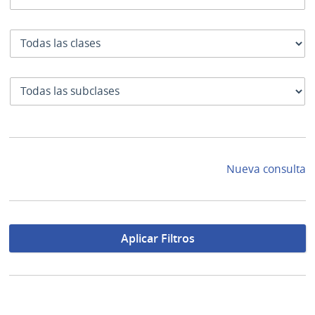
Clase
SubClase
Nueva consulta
Aplicar Filtros