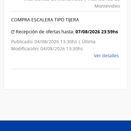
Mon
|
Montevideo
|
Inte
Int
de
COMPRA ESCALERA TIPO TIJERA
de
Mont
Mon
07/08/2026 23:59hs
Recepción de ofertas hasta:
Publicado: 04/08/2026 13:30hs | Última
Modificación: 04/08/2026 13:30hs
de
Ver detalles
la
comp
Comp
Direc
D194
|
Inte
de
Mont
|