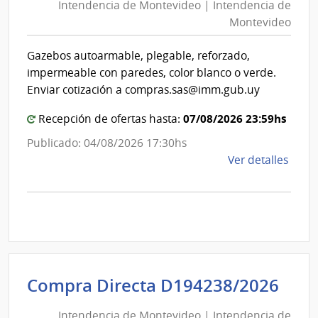
Mont
Intendencia de Montevideo | Intendencia de
Mon
|
Montevideo
|
Inte
Int
de
Gazebos autoarmable, plegable, reforzado,
de
Mont
impermeable con paredes, color blanco o verde.
Mon
Enviar cotización a compras.sas@imm.gub.uy
07/08/2026 23:59hs
Recepción de ofertas hasta:
Publicado: 04/08/2026 17:30hs
de
Ver detalles
la
comp
Comp
Direc
D194
|
Inte
Int
Compra Directa D194238/2026
de
de
Mont
Intendencia de Montevideo | Intendencia de