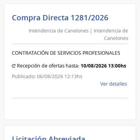
Admin
de
Intende
Compra Directa 1281/2026
Servi
de
de
Intendencia de Canelones | Intendencia de
Canelo
Salu
Canelones
|
del
Esta
Intende
CONTRATACIÓN DE SERVICIOS PROFESIONALES
|
de
Hospi
Canelo
10/08/2026 13:00hs
Recepción de ofertas hasta:
Maci
Publicado: 06/08/2026 12:13hs
de
Ver detalles
la
comp
Comp
Direc
1281
|
Inte
Licitación Abreviada