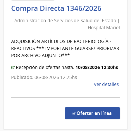
de
Adminis
Compra Directa 1346/2026
Cane
de
|
Administración de Servicios de Salud del Estado |
Inte
Servici
Hospital Maciel
de
de
Cane
Salud
ADQUISICIÓN ARTÍCULOS DE BACTERIOLOGÍA -
del
REACTIVOS *** IMPORTANTE GUIARSE/ PRIORIZAR
Estado
POR ARCHIVO ADJUNTO***
|
10/08/2026 12:30hs
Hospita
Recepción de ofertas hasta:
Maciel
Publicado: 06/08/2026 12:25hs
de
Ver detalles
la
comp
Comp
Direc
en la co
Ofertar en línea
1346
|