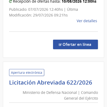
10/08/2026 12:00hs
Civil
Recepción de ofertas hasta:
e
Publicado: 07/07/2026 12:40hs | Última
Infra
Modificación: 29/07/2026 09:21hs
Aero
de
Ver detalles
la
comp
Conc
de
en la co
Ofertar en línea
Preci
15/2
|
Minis
de
Apertura electrónica
Defe
Mini
Licitación Abreviada 622/2026
Naci
de
|
Ministerio de Defensa Nacional | Comando
Def
Direc
General del Ejército
Nac
Naci
Aviac