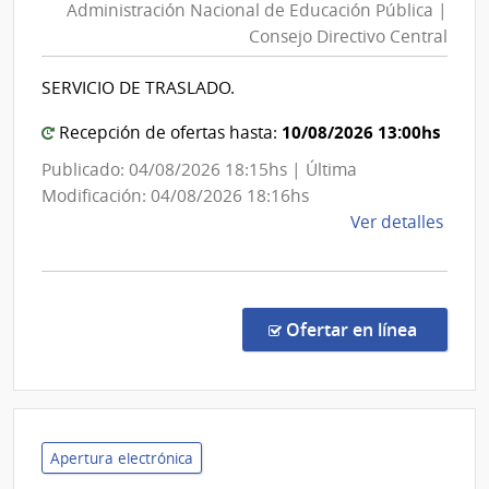
Administración Nacional de Educación Pública |
de
Gene
Consejo Directivo Central
Educa
de
Públic
la
SERVICIO DE TRASLADO.
|
Arma
Conse
10/08/2026 13:00hs
Recepción de ofertas hasta:
Direct
Publicado: 04/08/2026 18:15hs | Última
Centra
Modificación: 04/08/2026 18:16hs
de
Ver detalles
la
comp
Comp
Direc
en la c
Ofertar en línea
2632
|
Admin
Naci
de
Apertura electrónica
Educ