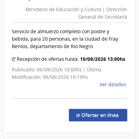
de
de
Mont
Ministerio de Educación y Cultura | Dirección
Educa
|
General de Secretaría
y
Inte
Cultur
de
Servicio de almuerzo completo con postre y
|
Mont
bebida, para 20 personas, en la ciudad de Fray
Direcc
Bentos, departamento de Rio Negro
Gener
10/08/2026 13:00hs
de
Recepción de ofertas hasta:
Secret
Publicado: 06/08/2026 10:00hs | Última
Modificación: 06/08/2026 10:19hs
de
Ver detalles
la
comp
Comp
Direc
en la co
Ofertar en línea
1015
|
Minis