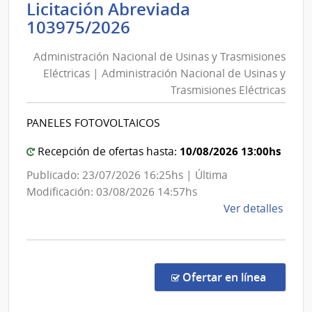
Licitación Abreviada
Públi
Administración
103975/2026
|
Nacional
Cons
Administración Nacional de Usinas y Trasmisiones
de
Direc
Eléctricas | Administración Nacional de Usinas y
Usinas
Centr
Trasmisiones Eléctricas
y
Trasmisiones
PANELES FOTOVOLTAICOS
Eléctricas
|
10/08/2026 13:00hs
Recepción de ofertas hasta:
Administración
Publicado: 23/07/2026 16:25hs | Última
Nacional
Modificación: 03/08/2026 14:57hs
de
de
Ver detalles
Usinas
la
y
comp
Trasmisiones
Licit
Abre
Eléctricas
en la co
Ofertar en línea
1039
|