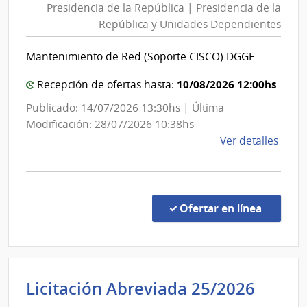
Presidencia de la República | Presidencia de la
la
del
República y Unidades Dependientes
República
Ejérc
|
Mantenimiento de Red (Soporte CISCO) DGGE
Presidencia
de
10/08/2026 12:00hs
Recepción de ofertas hasta:
la
Publicado: 14/07/2026 13:30hs | Última
República
Modificación: 28/07/2026 10:38hs
y
de
Ver detalles
Unidades
la
Dependientes
comp
Licit
Abre
en la co
Ofertar en línea
5001
|
Presi
de
Inten
Licitación Abreviada 25/2026
la
de
Repú