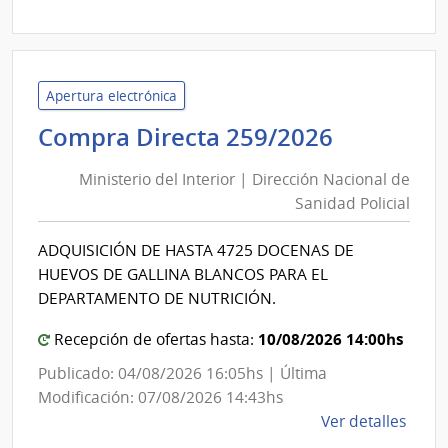
|
Admin
de
Servi
Apertura electrónica
de
Minister
Compra Directa 259/2026
Salu
del
del
Ministerio del Interior | Dirección Nacional de
Interior
Esta
Sanidad Policial
|
|
Direcció
Cent
ADQUISICIÓN DE HASTA 4725 DOCENAS DE
Nacional
Depa
HUEVOS DE GALLINA BLANCOS PARA EL
de
de
DEPARTAMENTO DE NUTRICIÓN.
Laval
Sanidad
10/08/2026 14:00hs
Policial
Recepción de ofertas hasta:
Publicado: 04/08/2026 16:05hs | Última
Modificación: 07/08/2026 14:43hs
de
Ver detalles
la