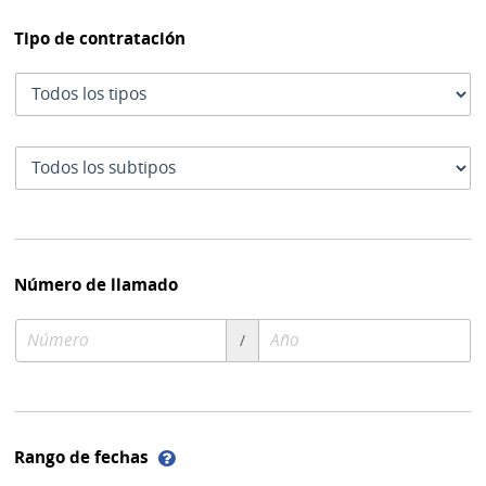
Tipo de contratación
Tipo
de
contratación
Subtipo
de
contratación
Número de llamado
Número
Año
/
de
de
compra
compra
Ayuda
Rango de fechas
sobre