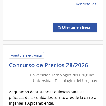
de
Ver detalles
la
comp
Comp
Direc
en la co
Ofertar en línea
203/
|
Minis
del
Inter
Apertura electrónica
|
Unive
Concurso de Precios 28/2026
Insti
Tecno
Naci
Universidad Tecnológica del Uruguay |
del
de
Universidad Tecnológica del Uruguay
Urug
Rehab
|
Adquisición de sustancias químicas para las
Unive
prácticas de las unidades curriculares de la carrera
Tecno
Ingeniería Agroambiental.