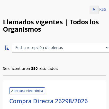
RSS
Llamados vigentes | Todos los
Organismos
Ordernar
ascendente:
Ordenar
850
Se encontraron
resultados.
Apertura electrónica
Admini
Compra Directa 26298/2026
Nacio