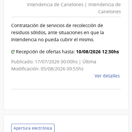
Intendencia de Canelones | Intendencia de
Cane
|
Canelones
|
Presi
de
Inten
Contratación de servicios de recolección de
la
de
residuos sólidos, ante situaciones en que la
Repú
Cane
Intendencia no pueda cubrir el mismo.
y
Unid
10/08/2026 12:30hs
Recepción de ofertas hasta:
Depe
Publicado: 17/07/2026 00:00hs | Última
Modificación: 05/08/2026 09:55hs
de
Ver detalles
la
comp
Licit
Abre
25/2
|
Inte
Apertura electrónica