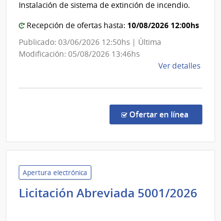
|
Instalación de sistema de extinción de incendio.
Com
Civil
e
Gen
10/08/2026 12:00hs
Recepción de ofertas hasta:
Infra
del
Publicado: 03/06/2026 12:50hs | Última
Aero
Ejér
Modificación: 05/08/2026 13:46hs
de
Ver detalles
la
comp
Licit
Abre
en la co
Ofertar en línea
622/
|
Minis
de
Defe
Apertura electrónica
Naci
Licitación Abreviada 5001/2026
|
Presidencia
Com
de
Gene