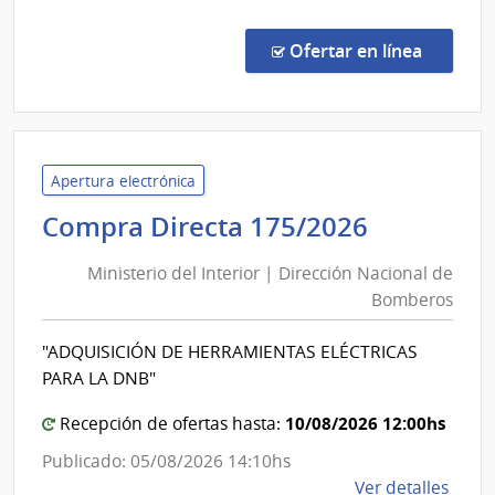
Comp
Direc
en la c
Ofertar en línea
2629
|
Admin
Naci
de
Apertura electrónica
Educ
Minister
Compra Directa 175/2026
Públi
del
|
Ministerio del Interior | Dirección Nacional de
Interior
Cons
Bomberos
|
Direc
Direcció
Centr
"ADQUISICIÓN DE HERRAMIENTAS ELÉCTRICAS
Nacional
PARA LA DNB"
de
Bomber
10/08/2026 12:00hs
Recepción de ofertas hasta:
Publicado: 05/08/2026 14:10hs
de
Ver detalles