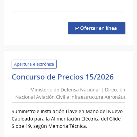
la
comp
Comp
Direc
en la co
Ofertar en línea
175/
|
Minis
del
Inter
Apertura electrónica
|
Minis
Concurso de Precios 15/2026
Direc
de
Naci
Ministerio de Defensa Nacional | Dirección
Defe
de
Nacional Aviación Civil e Infraestructura Aeronáut
Nacio
Bomb
|
Suministro e Instalación Llave en Mano del Nuevo
Direc
Cableado para la Alimentación Eléctrica del Glide
Nacio
Slope 19, según Memoria Técnica.
Aviac