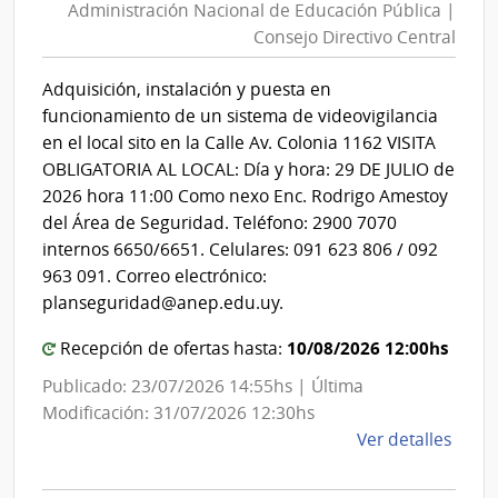
Administración Nacional de Educación Pública |
de
Consejo Directivo Central
Educa
Públic
Adquisición, instalación y puesta en
|
funcionamiento de un sistema de videovigilancia
Conse
en el local sito en la Calle Av. Colonia 1162 VISITA
Direct
OBLIGATORIA AL LOCAL: Día y hora: 29 DE JULIO de
Centra
2026 hora 11:00 Como nexo Enc. Rodrigo Amestoy
del Área de Seguridad. Teléfono: 2900 7070
internos 6650/6651. Celulares: 091 623 806 / 092
963 091. Correo electrónico:
planseguridad@anep.edu.uy.
10/08/2026 12:00hs
Recepción de ofertas hasta:
Publicado: 23/07/2026 14:55hs | Última
Modificación: 31/07/2026 12:30hs
de
Ver detalles
la
comp