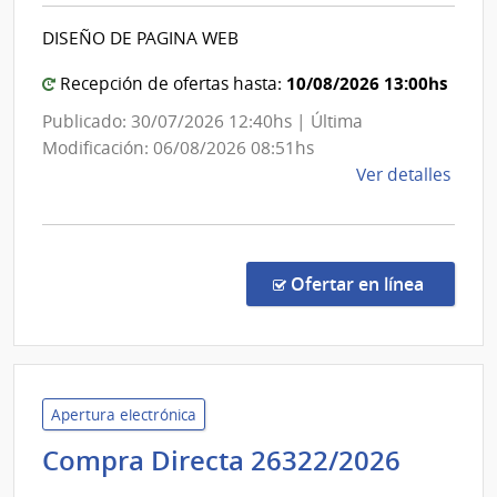
|
del
DISEÑO DE PAGINA WEB
Coman
Urug
Genera
10/08/2026 13:00hs
Recepción de ofertas hasta:
de
Publicado: 30/07/2026 12:40hs | Última
la
Modificación: 06/08/2026 08:51hs
Armad
de
Ver detalles
la
comp
Comp
Direc
en la c
Ofertar en línea
6119
|
Minis
de
Defe
Apertura electrónica
Naci
Admini
Compra Directa 26322/2026
|
Nacio
Com