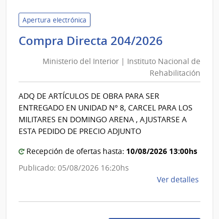
de
Educ
Apertura electrónica
y
Minister
Compra Directa 204/2026
Cultu
del
|
Ministerio del Interior | Instituto Nacional de
Interior
Direc
Rehabilitación
|
Gene
Instituto
de
ADQ DE ARTÍCULOS DE OBRA PARA SER
Nacional
Secre
ENTREGADO EN UNIDAD Nº 8, CARCEL PARA LOS
de
MILITARES EN DOMINGO ARENA , AJUSTARSE A
Rehabili
ESTA PEDIDO DE PRECIO ADJUNTO
10/08/2026 13:00hs
Recepción de ofertas hasta:
Publicado: 05/08/2026 16:20hs
de
Ver detalles
la
comp
Comp