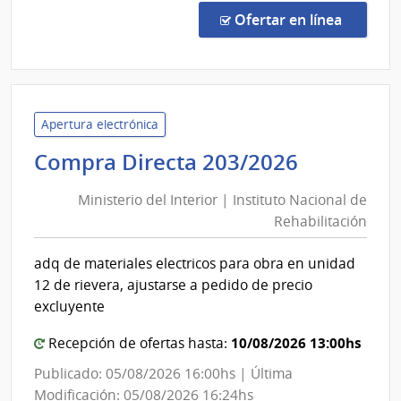
Direc
en la co
Ofertar en línea
1303
|
Admin
de
Servi
Apertura electrónica
de
Minister
Compra Directa 203/2026
Salu
del
del
Ministerio del Interior | Instituto Nacional de
Interior
Esta
Rehabilitación
|
|
Instituto
Cent
adq de materiales electricos para obra en unidad
Nacional
Depa
12 de rievera, ajustarse a pedido de precio
de
de
excluyente
Laval
Rehabili
10/08/2026 13:00hs
Recepción de ofertas hasta:
Publicado: 05/08/2026 16:00hs | Última
Modificación: 05/08/2026 16:24hs