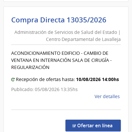
Admin
Naci
Admini
Compra Directa 13035/2026
de
de
Usin
Administración de Servicios de Salud del Estado |
Servic
y
Centro Departamental de Lavalleja
de
Tras
Eléct
Salud
ACONDICIONAMIENTO EDIFICIO - CAMBIO DE
|
del
VENTANA EN INTERNACIÓN SALA DE CIRUGÍA -
Admin
Estad
REGULARIZACIÓN
Naci
|
de
10/08/2026 14:00hs
Centr
Recepción de ofertas hasta:
Usin
Depar
Publicado: 05/08/2026 13:35hs
y
de
de
Ver detalles
Tras
Lavall
la
Eléct
comp
Comp
Direc
en la co
Ofertar en línea
1303