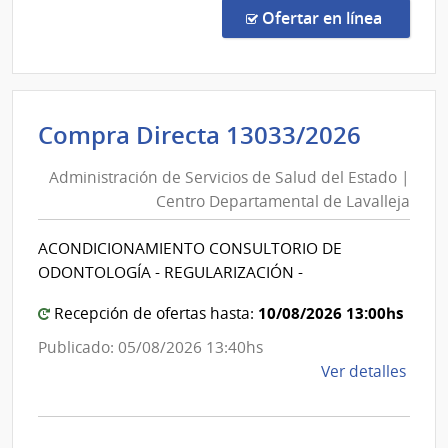
Direc
en la co
Ofertar en línea
204/
|
Minis
del
Admini
Compra Directa 13033/2026
Inter
de
|
Administración de Servicios de Salud del Estado |
Servic
Insti
Centro Departamental de Lavalleja
de
Naci
de
Salud
ACONDICIONAMIENTO CONSULTORIO DE
Rehab
del
ODONTOLOGÍA - REGULARIZACIÓN -
Estad
|
10/08/2026 13:00hs
Recepción de ofertas hasta:
Centr
Publicado: 05/08/2026 13:40hs
Depar
de
Ver detalles
de
la
Lavall
comp
Comp