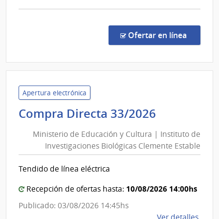
comp
Comp
Direc
en la co
Ofertar en línea
259/
|
Minis
del
Inter
Apertura electrónica
|
Ministerio
Compra Directa 33/2026
Direc
de
Naci
Ministerio de Educación y Cultura | Instituto de
Educación
de
Investigaciones Biológicas Clemente Estable
y
Sani
Cultura
Polici
Tendido de línea eléctrica
|
Instituto
10/08/2026 14:00hs
Recepción de ofertas hasta:
de
Publicado: 03/08/2026 14:45hs
Investiga
de
Ver detalles