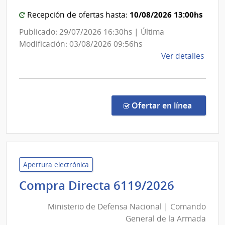
del
10/08/2026 13:00hs
Urug
Recepción de ofertas hasta:
Publicado: 29/07/2026 16:30hs | Última
Modificación: 03/08/2026 09:56hs
de
Ver detalles
la
comp
Conc
de
en la c
Ofertar en línea
Preci
28/2
|
Univ
Tecno
Apertura electrónica
del
Ministe
Compra Directa 6119/2026
Urug
de
|
Ministerio de Defensa Nacional | Comando
Defens
Univ
General de la Armada
Nacion
Tecno