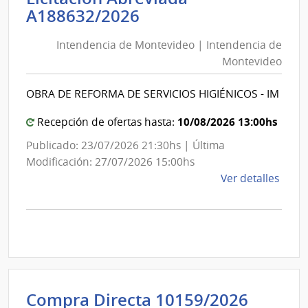
de
Intendencia
A188632/2026
Cane
de
|
Intendencia de Montevideo | Intendencia de
Montevideo
Inte
Montevideo
|
de
Intendencia
Cane
OBRA DE REFORMA DE SERVICIOS HIGIÉNICOS - IM
de
Montevideo
10/08/2026 13:00hs
Recepción de ofertas hasta:
Publicado: 23/07/2026 21:30hs | Última
Modificación: 27/07/2026 15:00hs
de
Ver detalles
la
comp
Licit
Abre
A188
|
Inte
Minist
Compra Directa 10159/2026