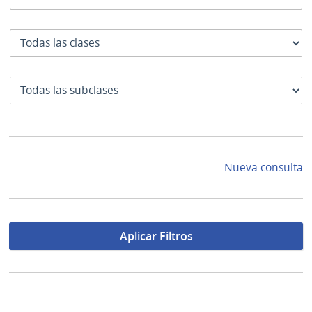
Clase
SubClase
Nueva consulta
Aplicar Filtros