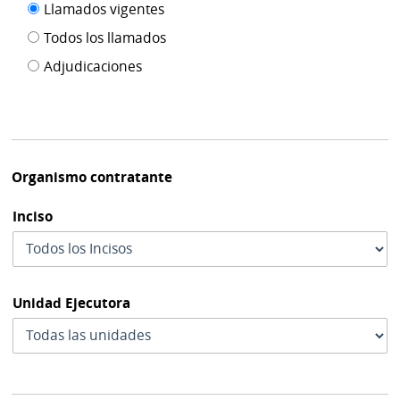
Filtro tipo
Llamados vigentes
por
de
fecha
Todos los llamados
de
publicación
Adjudicaciones
modif
Organismo contratante
Inciso
Unidad Ejecutora