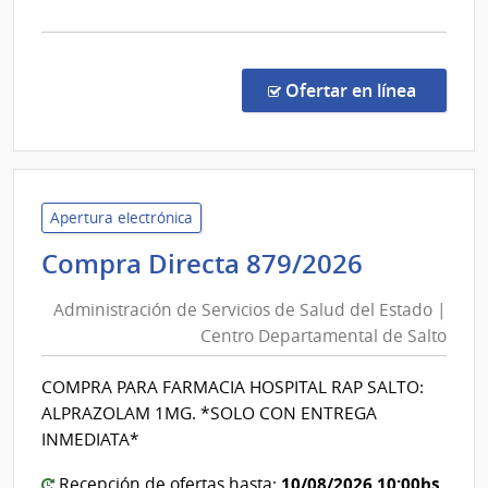
las
la
Obras
comp
Sanita
Comp
del
Direc
en la co
Ofertar en línea
8868
Estad
|
Admin
de
las
Apertura electrónica
Obra
Administ
Compra Directa 879/2026
Sanit
de
del
Administración de Servicios de Salud del Estado |
Servicios
Esta
Centro Departamental de Salto
de
|
Salud
Admin
COMPRA PARA FARMACIA HOSPITAL RAP SALTO:
del
de
ALPRAZOLAM 1MG. *SOLO CON ENTREGA
las
Estado
INMEDIATA*
Obra
|
Sanit
10/08/2026 10:00hs
Recepción de ofertas hasta: