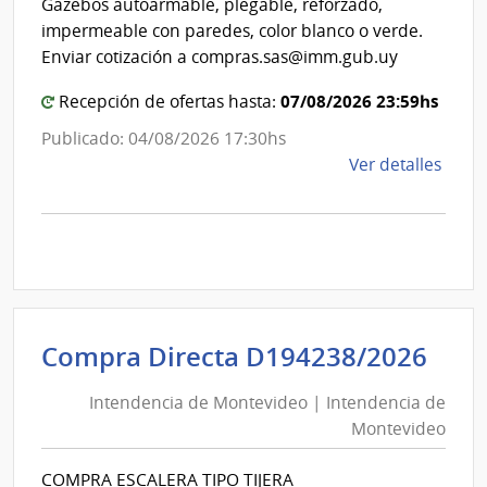
de
Gazebos autoarmable, plegable, reforzado,
de
Mont
impermeable con paredes, color blanco o verde.
Mon
Enviar cotización a compras.sas@imm.gub.uy
07/08/2026 23:59hs
Recepción de ofertas hasta:
Publicado: 04/08/2026 17:30hs
de
Ver detalles
la
comp
Comp
Direc
D194
|
Inte
Int
Compra Directa D194238/2026
de
de
Mont
Intendencia de Montevideo | Intendencia de
Mon
|
Montevideo
|
Inte
Int
de
COMPRA ESCALERA TIPO TIJERA