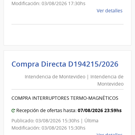
Modificación: 03/08/2026 17:30hs
de
Ver detalles
la
comp
Comp
Direc
D194
|
Inte
Int
Compra Directa D194215/2026
de
de
Mont
Intendencia de Montevideo | Intendencia de
Mon
|
Montevideo
|
Inte
Int
de
COMPRA INTERRUPTORES TERMO-MAGNÉTICOS
de
Mont
Mon
07/08/2026 23:59hs
Recepción de ofertas hasta:
Publicado: 03/08/2026 15:30hs | Última
Modificación: 03/08/2026 15:30hs
de