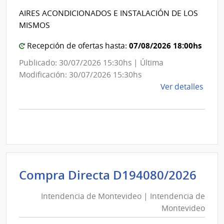
Int
de
AIRES ACONDICIONADOS E INSTALACIÓN DE LOS
de
Mont
MISMOS
Mon
07/08/2026 18:00hs
Recepción de ofertas hasta:
Publicado: 30/07/2026 15:30hs | Última
Modificación: 30/07/2026 15:30hs
de
Ver detalles
la
comp
Comp
Direc
D193
|
Inte
Int
Compra Directa D194080/2026
de
de
Mont
Intendencia de Montevideo | Intendencia de
Mon
|
Montevideo
|
Inte