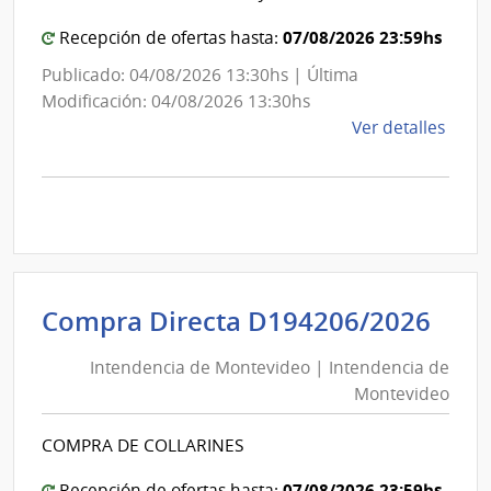
de
Mont
Mon
07/08/2026 23:59hs
Recepción de ofertas hasta:
Publicado: 04/08/2026 13:30hs | Última
Modificación: 04/08/2026 13:30hs
de
Ver detalles
la
comp
Comp
Direc
D194
|
Inte
Int
Compra Directa D194206/2026
de
de
Mont
Intendencia de Montevideo | Intendencia de
Mon
|
Montevideo
|
Inte
Int
de
COMPRA DE COLLARINES
de
Mont
Mon
07/08/2026 23:59hs
Recepción de ofertas hasta: