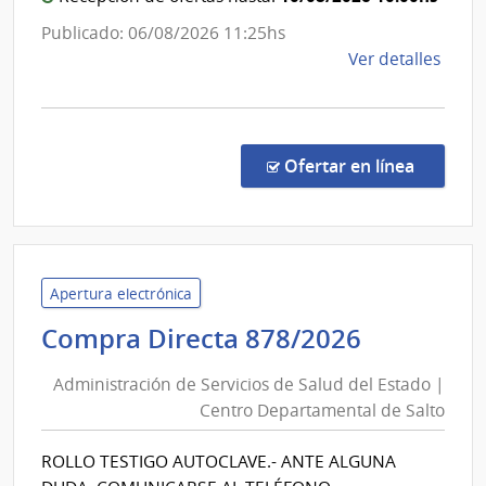
Centro
del
Departa
Publicado: 06/08/2026 11:25hs
Esta
de
de
Ver detalles
Salto
la
comp
Comp
Direc
en la co
Ofertar en línea
879/
|
Admin
de
Servi
Apertura electrónica
de
Administ
Compra Directa 878/2026
Salu
de
del
Administración de Servicios de Salud del Estado |
Servicios
Esta
Centro Departamental de Salto
de
|
Salud
Cent
ROLLO TESTIGO AUTOCLAVE.- ANTE ALGUNA
del
Depa