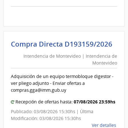
la
comp
Comp
Direc
D193
|
Inte
Int
Compra Directa D193159/2026
de
de
Mont
Intendencia de Montevideo | Intendencia de
Mon
|
Montevideo
|
Inte
Int
de
Adquisición de un equipo termobloque digestor -
de
Mont
ver pliego adjunto - Enviar ofertas a
Mon
compras.gga@imm.gub.uy
07/08/2026 23:59hs
Recepción de ofertas hasta:
Publicado: 03/08/2026 15:30hs | Última
Modificación: 03/08/2026 15:30hs
de
Ver detalles