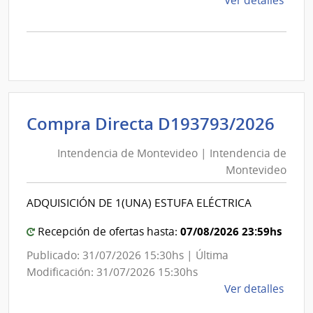
Ver detalles
la
comp
Comp
Direc
D194
|
Inte
Int
Compra Directa D193793/2026
de
de
Mont
Intendencia de Montevideo | Intendencia de
Mon
|
Montevideo
|
Inte
Int
de
ADQUISICIÓN DE 1(UNA) ESTUFA ELÉCTRICA
de
Mont
Mon
07/08/2026 23:59hs
Recepción de ofertas hasta:
Publicado: 31/07/2026 15:30hs | Última
Modificación: 31/07/2026 15:30hs
de
Ver detalles
la