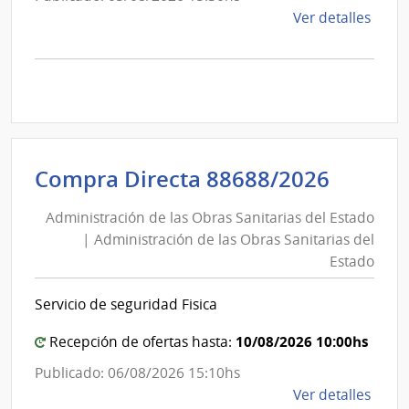
de
Ver detalles
la
comp
Comp
Direc
D192
|
Inte
Admini
Compra Directa 88688/2026
de
de
Mont
Administración de las Obras Sanitarias del Estado
las
|
| Administración de las Obras Sanitarias del
Obras
Inte
Estado
Sanita
de
del
Mont
Servicio de seguridad Fisica
Estad
|
10/08/2026 10:00hs
Recepción de ofertas hasta:
Admini
Publicado: 06/08/2026 15:10hs
de
de
Ver detalles