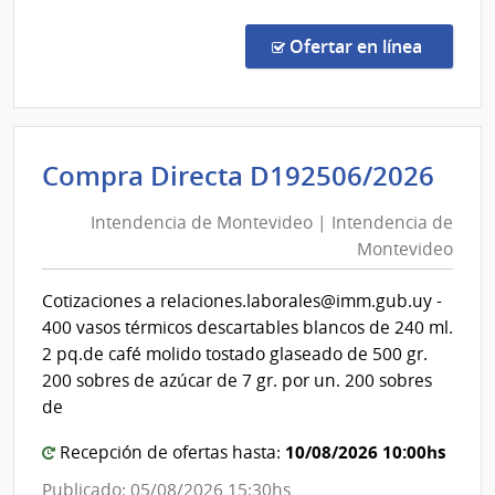
Comp
Direc
en la co
Ofertar en línea
1329
|
Admin
de
Int
Compra Directa D192506/2026
Servi
de
de
Intendencia de Montevideo | Intendencia de
Mon
Salu
Montevideo
|
del
Esta
Int
Cotizaciones a relaciones.laborales@imm.gub.uy -
|
de
400 vasos térmicos descartables blancos de 240 ml.
Hospi
Mon
2 pq.de café molido tostado glaseado de 500 gr.
de
200 sobres de azúcar de 7 gr. por un. 200 sobres
San
de
Carlo
10/08/2026 10:00hs
Recepción de ofertas hasta:
Publicado: 05/08/2026 15:30hs