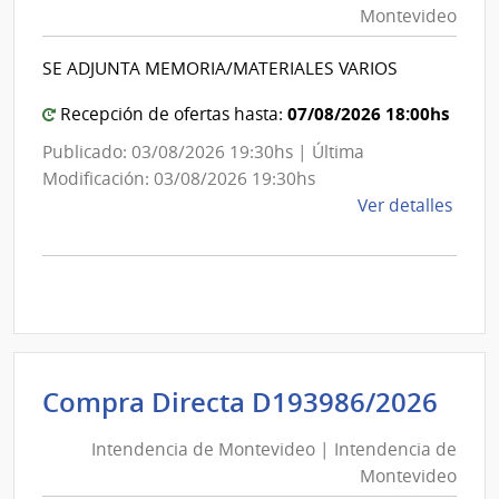
Montevideo
|
Int
SE ADJUNTA MEMORIA/MATERIALES VARIOS
de
Mon
07/08/2026 18:00hs
Recepción de ofertas hasta:
Publicado: 03/08/2026 19:30hs | Última
Modificación: 03/08/2026 19:30hs
de
Ver detalles
la
comp
Comp
Direc
D193
|
Inte
Int
Compra Directa D193986/2026
de
de
Mont
Intendencia de Montevideo | Intendencia de
Mon
|
Montevideo
|
Inte