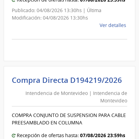
Publicado: 04/08/2026 13:30hs | Última
Modificación: 04/08/2026 13:30hs
de
Ver detalles
la
comp
Comp
Direc
D194
|
Inte
Int
Compra Directa D194219/2026
de
de
Mont
Intendencia de Montevideo | Intendencia de
Mon
|
Montevideo
|
Inte
Int
de
COMPRA CONJUNTO DE SUSPENSION PARA CABLE
de
Mont
PREESAMBLADO EN COLUMNA
Mon
07/08/2026 23:59hs
Recepción de ofertas hasta: