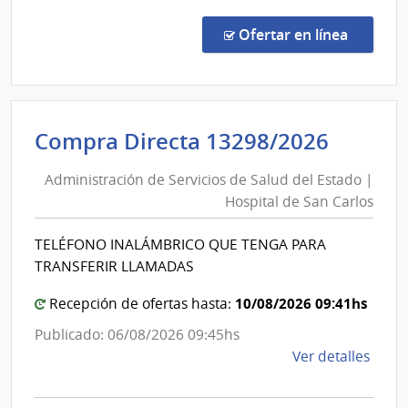
Comp
Direc
en la co
Ofertar en línea
18/2
|
Minis
de
Admini
Compra Directa 13298/2026
Defe
de
Naci
Administración de Servicios de Salud del Estado |
Servic
|
Hospital de San Carlos
de
Direc
Gene
Salud
TELÉFONO INALÁMBRICO QUE TENGA PARA
de
del
TRANSFERIR LLAMADAS
los
Estad
Servi
|
10/08/2026 09:41hs
Recepción de ofertas hasta:
Hospit
Publicado: 06/08/2026 09:45hs
de
de
Ver detalles
San
la
Carlos
comp