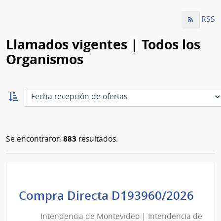
RSS
Llamados vigentes | Todos los
Organismos
Ordernar
ascendente:
Ordenar
883
Se encontraron
resultados.
Int
Compra Directa D193960/2026
de
Intendencia de Montevideo | Intendencia de
Mon