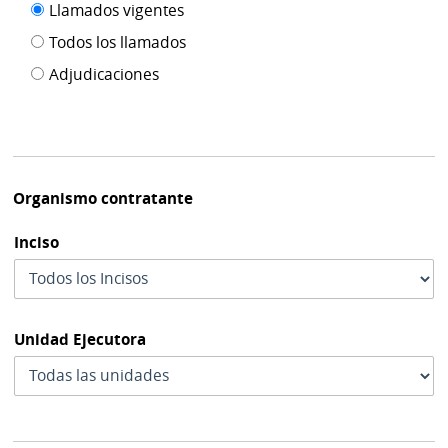
Filtro tipo
Llamados vigentes
por
de
fecha
Todos los llamados
de
publicación
Adjudicaciones
modif
Organismo contratante
Inciso
Unidad Ejecutora