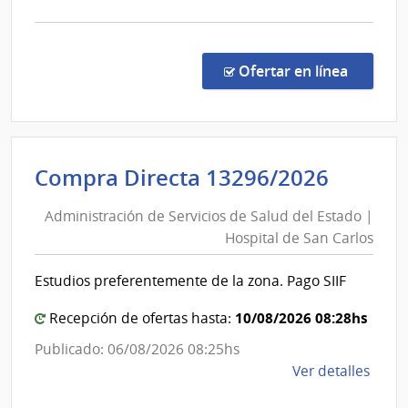
Obras
la
Sanita
comp
del
Comp
Direc
Estad
en la co
Ofertar en línea
8709
|
Admin
de
Admini
Compra Directa 13296/2026
las
de
Obra
Administración de Servicios de Salud del Estado |
Servic
Sanit
Hospital de San Carlos
de
del
Esta
Salud
Estudios preferentemente de la zona. Pago SIIF
|
del
Admin
Estad
10/08/2026 08:28hs
Recepción de ofertas hasta:
de
|
Publicado: 06/08/2026 08:25hs
las
Hospit
de
Ver detalles
Obra
de
la
Sanit