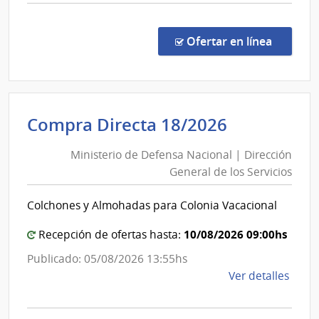
San
comp
del
Carlos
Comp
Esta
Direc
en la co
Ofertar en línea
1329
|
Admin
de
Ministerio
Compra Directa 18/2026
Servi
de
de
Ministerio de Defensa Nacional | Dirección
Defensa
Salu
General de los Servicios
Nacional
del
Esta
|
Colchones y Almohadas para Colonia Vacacional
|
Dirección
Hospi
General
10/08/2026 09:00hs
Recepción de ofertas hasta:
de
de
Publicado: 05/08/2026 13:55hs
San
los
de
Ver detalles
Carlo
Servicios
la
comp