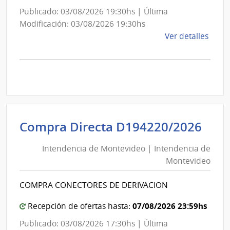
Publicado: 03/08/2026 19:30hs | Última
Modificación: 03/08/2026 19:30hs
de
Ver detalles
la
comp
Comp
Direc
D194
|
Inte
Int
Compra Directa D194220/2026
de
de
Mont
Intendencia de Montevideo | Intendencia de
Mon
|
Montevideo
|
Inte
Int
de
COMPRA CONECTORES DE DERIVACION
de
Mont
Mon
07/08/2026 23:59hs
Recepción de ofertas hasta:
Publicado: 03/08/2026 17:30hs | Última