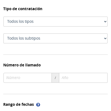
Tipo de contratación
Tipo
de
contratación
Subtipo
de
contratación
Número de llamado
Número
Año
/
de
de
compra
compra
Ayuda
Rango de fechas
sobre