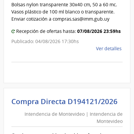
Int
de
Bolsas nylon transparente 30x40 cm, 50 a 60 mc.
de
Mont
Vasos plástico de 100 ml blanco o transparente.
Mon
Enviar cotización a compras.sas@imm.gub.uy
07/08/2026 23:59hs
Recepción de ofertas hasta:
Publicado: 04/08/2026 17:30hs
de
Ver detalles
la
comp
Comp
Direc
D194
|
Inte
Int
Compra Directa D194121/2026
de
de
Mont
Intendencia de Montevideo | Intendencia de
Mon
|
Montevideo
|
Inte
Int