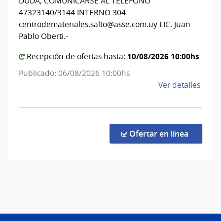
DUDA, COMUNICARSE AL TELÉFONO
de
Estado
47323140/3144 INTERNO 304
Salto
|
centrodemateriales.salto@asse.com.uy LIC. Juan
Centro
Pablo Oberti.-
Departa
10/08/2026 10:00hs
Recepción de ofertas hasta:
de
Salto
Publicado: 06/08/2026 10:00hs
de
Ver detalles
la
comp
Comp
Direc
en la co
Ofertar en línea
878/
|
Admin
de
Servi
de
Salu