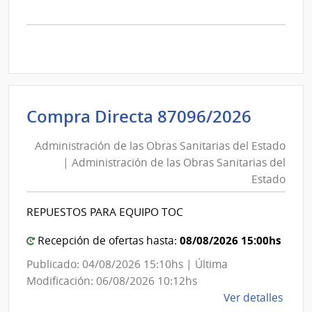
la
comp
Comp
Direc
D193
|
Inte
Admini
Compra Directa 87096/2026
de
de
Mont
Administración de las Obras Sanitarias del Estado
las
|
| Administración de las Obras Sanitarias del
Obras
Inte
Estado
Sanita
de
del
Mont
REPUESTOS PARA EQUIPO TOC
Estad
|
08/08/2026 15:00hs
Recepción de ofertas hasta:
Admini
Publicado: 04/08/2026 15:10hs | Última
de
Modificación: 06/08/2026 10:12hs
las
de
Ver detalles