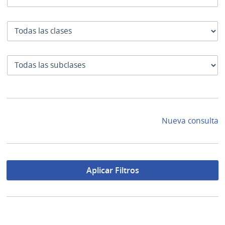
Clase
SubClase
Nueva consulta
Aplicar Filtros