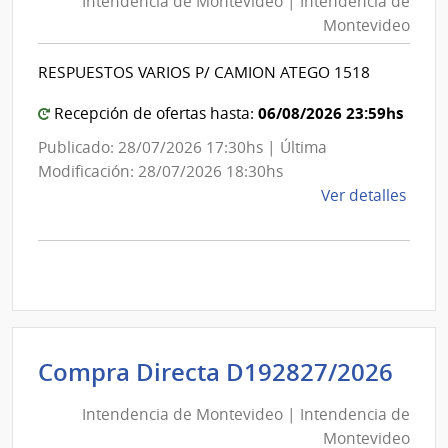
Intendencia de Montevideo | Intendencia de
Mon
|
Montevideo
|
Inte
Int
de
RESPUESTOS VARIOS P/ CAMION ATEGO 1518
de
Mont
Mon
06/08/2026 23:59hs
Recepción de ofertas hasta:
Publicado: 28/07/2026 17:30hs | Última
Modificación: 28/07/2026 18:30hs
de
Ver detalles
la
comp
Comp
Direc
D192
|
Inte
Int
Compra Directa D192827/2026
de
de
Mont
Intendencia de Montevideo | Intendencia de
Mon
|
Montevideo