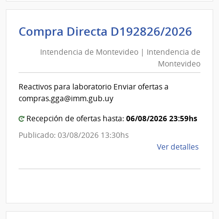
D194
|
Inte
Int
Compra Directa D192826/2026
de
de
Mont
Intendencia de Montevideo | Intendencia de
Mon
|
Montevideo
|
Inte
Int
de
Reactivos para laboratorio Enviar ofertas a
de
Mont
compras.gga@imm.gub.uy
Mon
06/08/2026 23:59hs
Recepción de ofertas hasta:
Publicado: 03/08/2026 13:30hs
de
Ver detalles
la
comp
Comp
Direc
D192
|