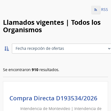
RSS
Llamados vigentes | Todos los
Organismos
Ordernar
ascendente:
Ordenar
910
Se encontraron
resultados.
Int
Compra Directa D193534/2026
de
Intendencia de Montevideo | Intendencia de
Mon