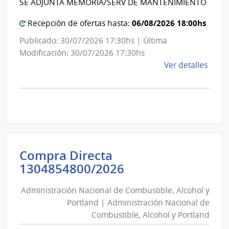
de
SE ADJUNTA MEMORIA/SERV DE MANTENIMIENTO
de
Mont
Mon
06/08/2026 18:00hs
Recepción de ofertas hasta:
Publicado: 30/07/2026 17:30hs | Última
Modificación: 30/07/2026 17:30hs
de
Ver detalles
la
comp
Comp
Direc
D193
|
Inte
Compra Directa
de
Administración
1304854800/2026
Mont
Nacional
|
Administración Nacional de Combustible, Alcohol y
de
Inte
Portland | Administración Nacional de
Combustible,
de
Combustible, Alcohol y Portland
Alcohol
Mont