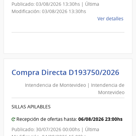
Publicado: 03/08/2026 13:30hs | Última
Modificación: 03/08/2026 13:30hs
de
Ver detalles
la
comp
Comp
Direc
D193
|
Inte
Int
Compra Directa D193750/2026
de
de
Mont
Intendencia de Montevideo | Intendencia de
Mon
|
Montevideo
|
Inte
Int
de
SILLAS APILABLES
de
Mont
Mon
06/08/2026 23:00hs
Recepción de ofertas hasta:
Publicado: 30/07/2026 00:00hs | Última