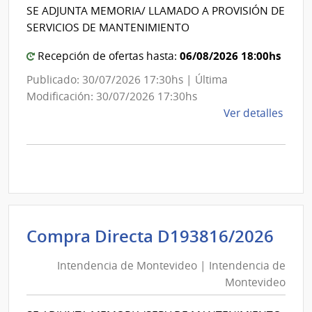
Int
de
SE ADJUNTA MEMORIA/ LLAMADO A PROVISIÓN DE
de
Mont
SERVICIOS DE MANTENIMIENTO
Mon
06/08/2026 18:00hs
Recepción de ofertas hasta:
Publicado: 30/07/2026 17:30hs | Última
Modificación: 30/07/2026 17:30hs
de
Ver detalles
la
comp
Comp
Direc
D193
|
Inte
Int
Compra Directa D193816/2026
de
de
Mont
Intendencia de Montevideo | Intendencia de
Mon
|
Montevideo
|
Inte
Int