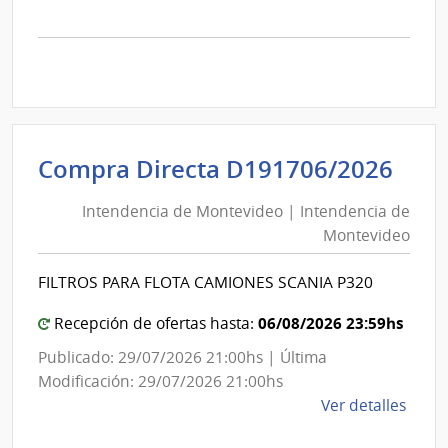
la
comp
Comp
Direc
D192
|
Inte
Int
Compra Directa D191706/2026
de
de
Mont
Intendencia de Montevideo | Intendencia de
Mon
|
Montevideo
|
Inte
Int
de
FILTROS PARA FLOTA CAMIONES SCANIA P320
de
Mont
Mon
06/08/2026 23:59hs
Recepción de ofertas hasta:
Publicado: 29/07/2026 21:00hs | Última
Modificación: 29/07/2026 21:00hs
de
Ver detalles
la