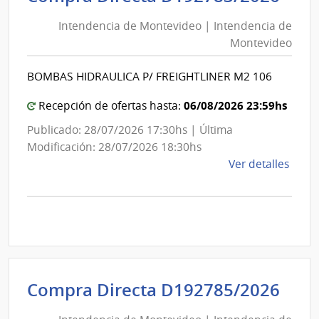
de
de
Mont
Intendencia de Montevideo | Intendencia de
Mon
|
Montevideo
|
Inte
Int
de
BOMBAS HIDRAULICA P/ FREIGHTLINER M2 106
de
Mont
Mon
06/08/2026 23:59hs
Recepción de ofertas hasta:
Publicado: 28/07/2026 17:30hs | Última
Modificación: 28/07/2026 18:30hs
de
Ver detalles
la
comp
Comp
Direc
D192
|
Inte
Int
Compra Directa D192785/2026
de
de
Mont