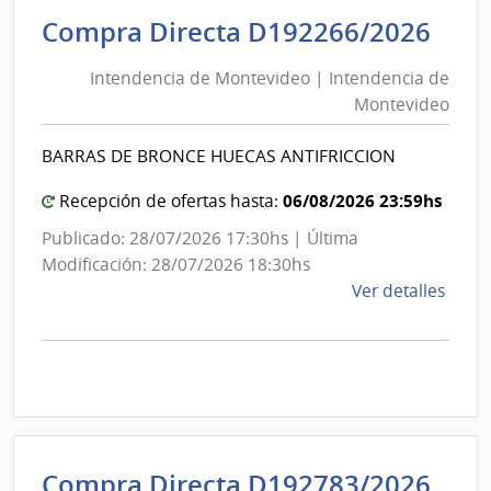
Inte
Int
Compra Directa D192266/2026
de
de
Mont
Intendencia de Montevideo | Intendencia de
Mon
|
Montevideo
|
Inte
Int
de
BARRAS DE BRONCE HUECAS ANTIFRICCION
de
Mont
Mon
06/08/2026 23:59hs
Recepción de ofertas hasta:
Publicado: 28/07/2026 17:30hs | Última
Modificación: 28/07/2026 18:30hs
de
Ver detalles
la
comp
Comp
Direc
D192
|
Inte
Int
Compra Directa D192783/2026