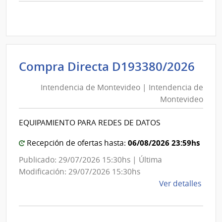
comp
Comp
Direc
D191
|
Inte
Int
Compra Directa D193380/2026
de
de
Mont
Intendencia de Montevideo | Intendencia de
Mon
|
Montevideo
|
Inte
Int
de
EQUIPAMIENTO PARA REDES DE DATOS
de
Mont
Mon
06/08/2026 23:59hs
Recepción de ofertas hasta:
Publicado: 29/07/2026 15:30hs | Última
Modificación: 29/07/2026 15:30hs
de
Ver detalles
la
comp
Comp