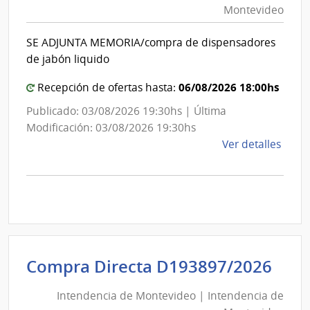
Montevideo
|
Int
SE ADJUNTA MEMORIA/compra de dispensadores
de
de jabón liquido
Mon
06/08/2026 18:00hs
Recepción de ofertas hasta:
Publicado: 03/08/2026 19:30hs | Última
Modificación: 03/08/2026 19:30hs
de
Ver detalles
la
comp
Comp
Direc
D193
|
Inte
Int
Compra Directa D193897/2026
de
de
Mont
Intendencia de Montevideo | Intendencia de
Mon
|