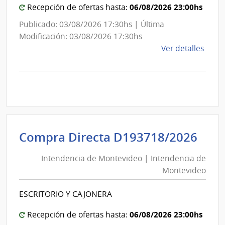
06/08/2026 23:00hs
Recepción de ofertas hasta:
Publicado: 03/08/2026 17:30hs | Última
Modificación: 03/08/2026 17:30hs
de
Ver detalles
la
comp
Comp
Direc
D194
|
Inte
Int
Compra Directa D193718/2026
de
de
Mont
Intendencia de Montevideo | Intendencia de
Mon
|
Montevideo
|
Inte
Int
de
ESCRITORIO Y CAJONERA
de
Mont
Mon
06/08/2026 23:00hs
Recepción de ofertas hasta: