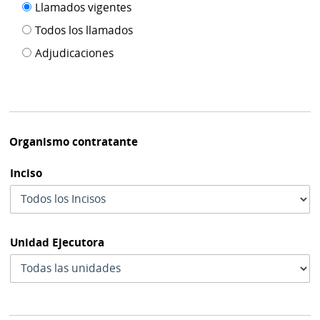
Filtro tipo
Llamados vigentes
por
de
fecha
Todos los llamados
de
publicación
Adjudicaciones
modif
Organismo contratante
Inciso
Unidad Ejecutora