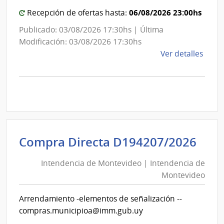
Portl
Mon
06/08/2026 23:00hs
Recepción de ofertas hasta:
|
Admin
Publicado: 03/08/2026 17:30hs | Última
Naci
Modificación: 03/08/2026 17:30hs
de
de
Ver detalles
Comb
la
Alcoh
comp
y
Comp
Portl
Direc
D192
|
Inte
Int
Compra Directa D194207/2026
de
de
Mont
Intendencia de Montevideo | Intendencia de
Mon
|
Montevideo
|
Inte
Int
de
Arrendamiento -elementos de señalización --
de
Mont
compras.municipioa@imm.gub.uy
Mon