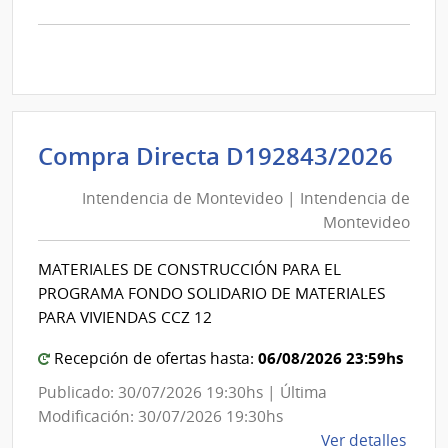
la
comp
Comp
Direc
D194
|
Inte
Int
Compra Directa D192843/2026
de
de
Mont
Intendencia de Montevideo | Intendencia de
Mon
|
Montevideo
|
Inte
Int
de
MATERIALES DE CONSTRUCCIÓN PARA EL
de
Mont
PROGRAMA FONDO SOLIDARIO DE MATERIALES
Mon
PARA VIVIENDAS CCZ 12
06/08/2026 23:59hs
Recepción de ofertas hasta:
Publicado: 30/07/2026 19:30hs | Última
Modificación: 30/07/2026 19:30hs
de
Ver detalles