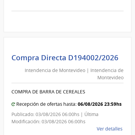
la
comp
Comp
Direc
D194
|
Inte
de
Int
Compra Directa D194002/2026
Mont
de
|
Intendencia de Montevideo | Intendencia de
Mon
Inte
Montevideo
|
de
Int
Mont
COMPRA DE BARRA DE CEREALES
de
Mon
06/08/2026 23:59hs
Recepción de ofertas hasta:
Publicado: 03/08/2026 06:00hs | Última
Modificación: 03/08/2026 06:00hs
de
Ver detalles