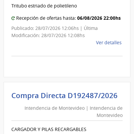
y
Tritubo estriado de polietileno
Portland
|
06/08/2026 22:00hs
Recepción de ofertas hasta:
Administración
Publicado: 28/07/2026 12:06hs | Última
Nacional
Modificación: 28/07/2026 12:08hs
de
de
Ver detalles
Combustible,
la
Alcohol
comp
y
Comp
Direc
Portland
1304
|
Admin
Int
Compra Directa D192487/2026
Naci
de
de
Intendencia de Montevideo | Intendencia de
Mon
Comb
Montevideo
|
Alcoh
Int
y
CARGADOR Y PILAS RECARGABLES
de