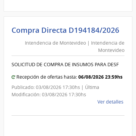
Direc
D193
|
Inte
Int
Compra Directa D194184/2026
de
de
Mont
Intendencia de Montevideo | Intendencia de
Mon
|
Montevideo
|
Inte
Int
de
SOLICITUD DE COMPRA DE INSUMOS PARA DESF
de
Mont
Mon
06/08/2026 23:59hs
Recepción de ofertas hasta:
Publicado: 03/08/2026 17:30hs | Última
Modificación: 03/08/2026 17:30hs
de
Ver detalles
la
comp
Comp
Direc