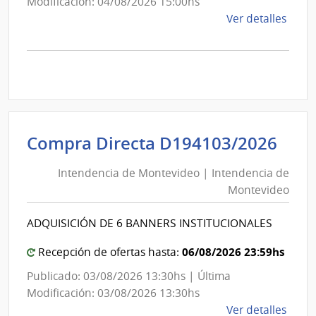
Modificación: 04/08/2026 15:00hs
de
Ver detalles
la
comp
Comp
Direc
D193
|
Inte
Int
Compra Directa D194103/2026
de
de
Mont
Intendencia de Montevideo | Intendencia de
Mon
|
Montevideo
|
Inte
Int
de
ADQUISICIÓN DE 6 BANNERS INSTITUCIONALES
de
Mont
Mon
06/08/2026 23:59hs
Recepción de ofertas hasta:
Publicado: 03/08/2026 13:30hs | Última
Modificación: 03/08/2026 13:30hs
de
Ver detalles