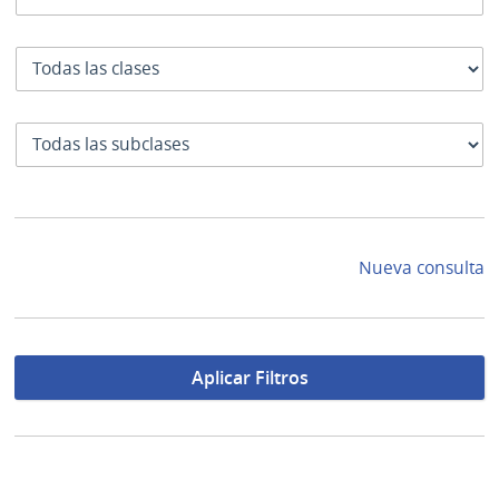
Clase
SubClase
Nueva consulta
Aplicar Filtros