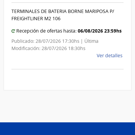
|
Inte
Int
de
TERMINALES DE BATERIA BORNE MARIPOSA P/
de
Mont
FREIGHTLINER M2 106
Mon
06/08/2026 23:59hs
Recepción de ofertas hasta:
Publicado: 28/07/2026 17:30hs | Última
Modificación: 28/07/2026 18:30hs
de
Ver detalles
la
comp
Comp
Direc
D192
|
Inte
de
Mont
|
Inte