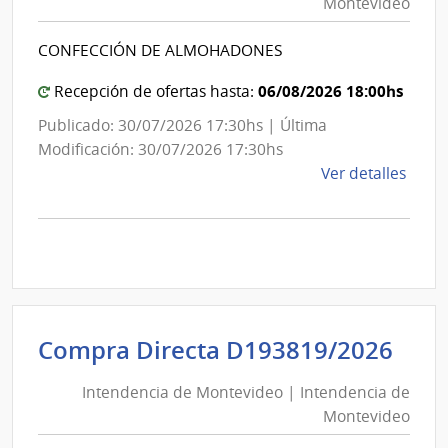
Montevideo
|
Inte
Int
de
CONFECCIÓN DE ALMOHADONES
de
Mont
Mon
06/08/2026 18:00hs
Recepción de ofertas hasta:
Publicado: 30/07/2026 17:30hs | Última
Modificación: 30/07/2026 17:30hs
de
Ver detalles
la
comp
Comp
Direc
D193
|
Inte
Int
Compra Directa D193819/2026
de
de
Mont
Intendencia de Montevideo | Intendencia de
Mon
|
Montevideo
|
Inte