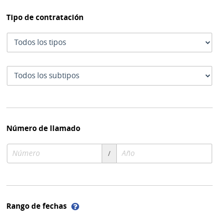
Tipo de contratación
Tipo
de
contratación
Subtipo
de
contratación
Número de llamado
Número
Año
/
de
de
compra
compra
Ayuda
Rango de fechas
sobre