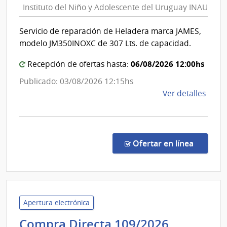
Instituto del Niño y Adolescente del Uruguay INAU
y
Adolesce
Servicio de reparación de Heladera marca JAMES,
del
modelo JM350INOXC de 307 Lts. de capacidad.
Uruguay
|
06/08/2026 12:00hs
Recepción de ofertas hasta:
Instituto
Publicado: 03/08/2026 12:15hs
del
de
Ver detalles
Niño
la
y
comp
Adolesce
Comp
del
Direc
en la co
Ofertar en línea
202/
Uruguay
|
INAU
Insti
del
Niño
Apertura electrónica
y
Presiden
Compra Directa 109/2026
Adol