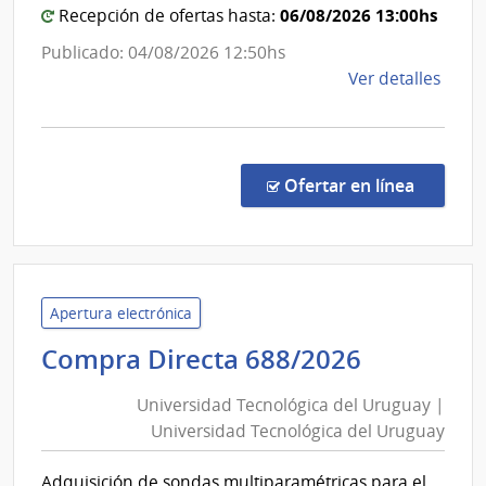
Trein
06/08/2026 13:00hs
Centro
Recepción de ofertas hasta:
y
Auxiliar
Publicado: 04/08/2026 12:50hs
Tres
de
de
Ver detalles
Nueva
la
Helvecia
comp
Comp
Direc
en la co
Ofertar en línea
22/2
|
Admin
de
Servi
Apertura electrónica
de
Universi
Compra Directa 688/2026
Salu
Tecnológ
del
Universidad Tecnológica del Uruguay |
del
Esta
Universidad Tecnológica del Uruguay
Uruguay
|
|
Cent
Adquisición de sondas multiparamétricas para el