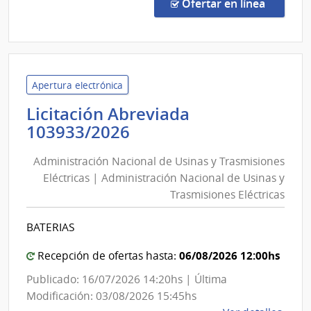
Direc
en la co
Ofertar en línea
8856
|
Admin
de
las
Apertura electrónica
Obra
Licitación Abreviada
Sanit
Administración
103933/2026
del
Nacional
Esta
Administración Nacional de Usinas y Trasmisiones
de
|
Eléctricas | Administración Nacional de Usinas y
Usinas
Admin
Trasmisiones Eléctricas
y
de
las
Trasmisiones
BATERIAS
Obra
Eléctricas
Sanit
|
06/08/2026 12:00hs
Recepción de ofertas hasta:
del
Administración
Publicado: 16/07/2026 14:20hs | Última
Esta
Nacional
Modificación: 03/08/2026 15:45hs