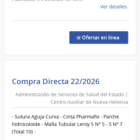
de
de
Ver detalles
Treint
la
y
comp
Tres
Comp
Direc
en la co
Ofertar en línea
1263
|
Admin
de
Servi
Administr
Compra Directa 22/2026
de
de
Salu
Administración de Servicios de Salud del Estado |
Servicios
del
Centro Auxiliar de Nueva Helvecia
de
Esta
|
Salud
- Sutura Aguja Curva - Cinta Pharmafix - Parche
Cent
del
hidrocoloide - Malla Tubular Leroy 5 Nº 5 - 5 Nº 7
Depa
Estado
(Total 10) -
de
|