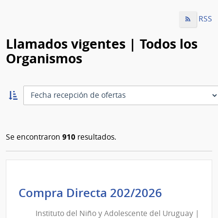
RSS
Llamados vigentes | Todos los
Organismos
Ordernar
ascendente:
Ordenar
910
Se encontraron
resultados.
Instituto
Compra Directa 202/2026
del
Instituto del Niño y Adolescente del Uruguay |
Niño