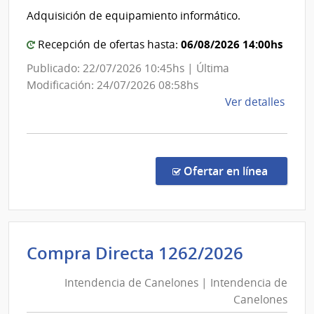
Cult
Adquisición de equipamiento informático.
|
Can
06/08/2026 14:00hs
Recepción de ofertas hasta:
5
Publicado: 22/07/2026 10:45hs | Última
-
Modificación: 24/07/2026 08:58hs
Serv
de
Ver detalles
de
la
Tele
comp
Nac
Licit
Abre
en la co
Ofertar en línea
323/
|
Minis
de
Intende
Compra Directa 1262/2026
Educ
de
y
Intendencia de Canelones | Intendencia de
Canelo
Cultu
Canelones
|
|