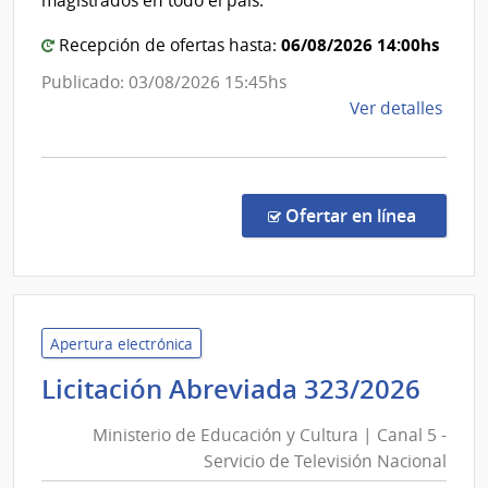
magistrados en todo el país.
06/08/2026 14:00hs
Recepción de ofertas hasta:
Publicado: 03/08/2026 15:45hs
de
Ver detalles
la
comp
Comp
Direc
en la co
Ofertar en línea
153/
|
Pode
Judici
|
Apertura electrónica
Pode
Mini
Licitación Abreviada 323/2026
Judici
de
Ministerio de Educación y Cultura | Canal 5 -
Edu
Servicio de Televisión Nacional
y