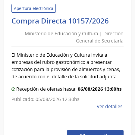
Inte
Apertura electrónica
de
Minist
Compra Directa 10157/2026
Mont
de
|
Ministerio de Educación y Cultura | Dirección
Inte
Educa
General de Secretaría
de
y
Mont
Cultur
El Ministerio de Educación y Cultura invita a
|
empresas del rubro gastronómico a presentar
Direcc
cotización para la provisión de almuerzos y cenas,
Gener
de acuerdo con el detalle de la solicitud adjunta.
de
06/08/2026 13:00hs
Recepción de ofertas hasta:
Secret
Publicado: 05/08/2026 12:30hs
de
Ver detalles
la
comp
Comp