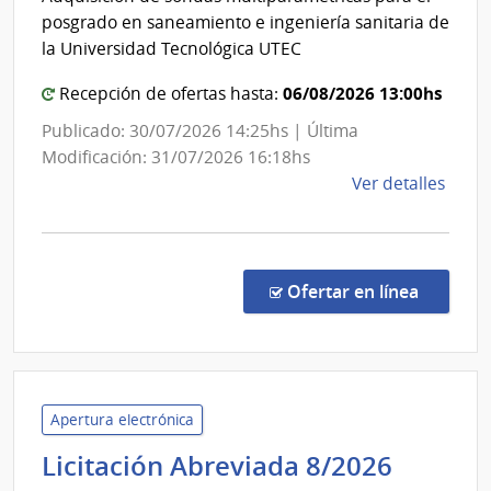
Universi
Auxil
posgrado en saneamiento e ingeniería sanitaria de
de
Tecnológ
la Universidad Tecnológica UTEC
Nuev
del
Helve
06/08/2026 13:00hs
Uruguay
Recepción de ofertas hasta:
Publicado: 30/07/2026 14:25hs | Última
Modificación: 31/07/2026 16:18hs
de
Ver detalles
la
comp
Comp
Direc
en la c
Ofertar en línea
688/
|
Univ
Tecno
del
Apertura electrónica
Urug
Divers
Licitación Abreviada 8/2026
|