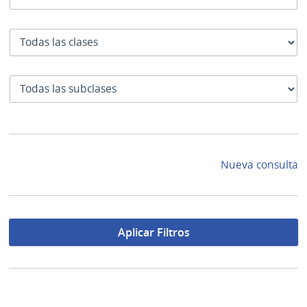
Clase
SubClase
Nueva consulta
Aplicar Filtros