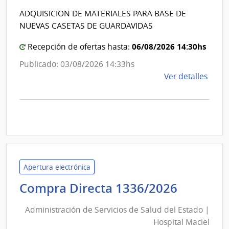
Cana
Intende
ADQUISICION DE MATERIALES PARA BASE DE
5
de
NUEVAS CASETAS DE GUARDAVIDAS
-
Canelo
Servi
06/08/2026 14:30hs
Recepción de ofertas hasta:
de
Publicado: 03/08/2026 14:33hs
Telev
de
Ver detalles
Naci
la
comp
Comp
Direc
1262
|
Inte
Apertura electrónica
de
Adminis
Compra Directa 1336/2026
Cane
de
|
Administración de Servicios de Salud del Estado |
Inte
Servici
Hospital Maciel
de
de