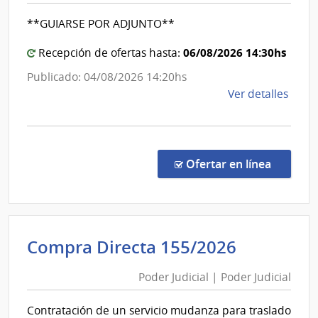
Cane
Salud
**GUIARSE POR ADJUNTO**
del
Estado
06/08/2026 14:30hs
Recepción de ofertas hasta:
|
Publicado: 04/08/2026 14:20hs
Hospita
de
Ver detalles
Maciel
la
comp
Comp
Direc
en la co
Ofertar en línea
1336
|
Admin
de
Poder
Compra Directa 155/2026
Servi
Judicial
de
Poder Judicial | Poder Judicial
|
Salu
Poder
del
Contratación de un servicio mudanza para traslado
Esta