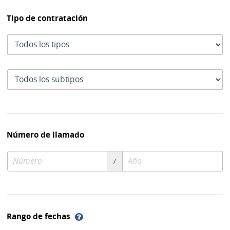
Tipo de contratación
Tipo
de
contratación
Subtipo
de
contratación
Número de llamado
Número
Año
/
de
de
compra
compra
Ayuda
Rango de fechas
sobre