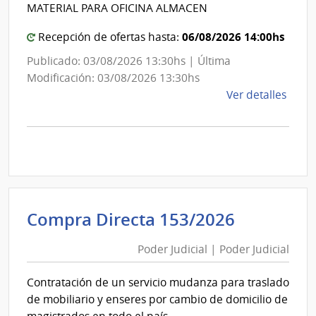
Int
de
MATERIAL PARA OFICINA ALMACEN
de
Mont
Mon
06/08/2026 14:00hs
Recepción de ofertas hasta:
Publicado: 03/08/2026 13:30hs | Última
Modificación: 03/08/2026 13:30hs
de
Ver detalles
la
comp
Comp
Direc
D193
|
Inte
Poder
Compra Directa 153/2026
de
Judicial
Mont
Poder Judicial | Poder Judicial
|
|
Poder
Inte
Contratación de un servicio mudanza para traslado
Judicial
de
de mobiliario y enseres por cambio de domicilio de
Mont