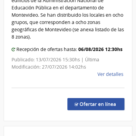
edificios de la Administración Nacional de
Directivo
Educación Pública en el departamento de
Central
Montevideo. Se han distribuido los locales en ocho
grupos, que corresponden a ocho zonas
geográficas de Montevideo (se anexa listado de las
8 zonas).
06/08/2026 12:30hs
Recepción de ofertas hasta:
Publicado: 13/07/2026 15:30hs | Última
Modificación: 27/07/2026 14:02hs
de
Ver detalles
la
comp
Licit
Públi
en la co
Ofertar en línea
1/20
|
Admin
Naci