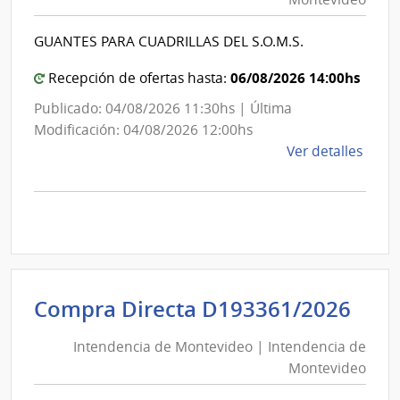
|
la
Repú
Int
GUANTES PARA CUADRILLAS DEL S.O.M.S.
de
Mon
06/08/2026 14:00hs
Recepción de ofertas hasta:
Publicado: 04/08/2026 11:30hs | Última
Modificación: 04/08/2026 12:00hs
de
Ver detalles
la
comp
Comp
Direc
D194
|
Inte
Int
Compra Directa D193361/2026
de
de
Mont
Intendencia de Montevideo | Intendencia de
Mon
|
Montevideo
|
Inte