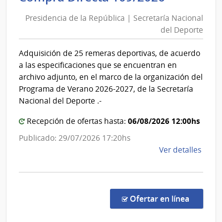
de
del
Presidencia de la República | Secretaría Nacional
la
Urug
del Deporte
Repúblic
|
|
Insti
Adquisición de 25 remeras deportivas, de acuerdo
Secretar
del
a las especificaciones que se encuentran en
Niño
Nacional
archivo adjunto, en el marco de la organización del
y
del
Programa de Verano 2026-2027, de la Secretaría
Adol
Deporte
Nacional del Deporte .-
del
Urug
06/08/2026 12:00hs
Recepción de ofertas hasta:
INAU
Publicado: 29/07/2026 17:20hs
de
Ver detalles
la
comp
Comp
Direc
en la co
Ofertar en línea
109/
|