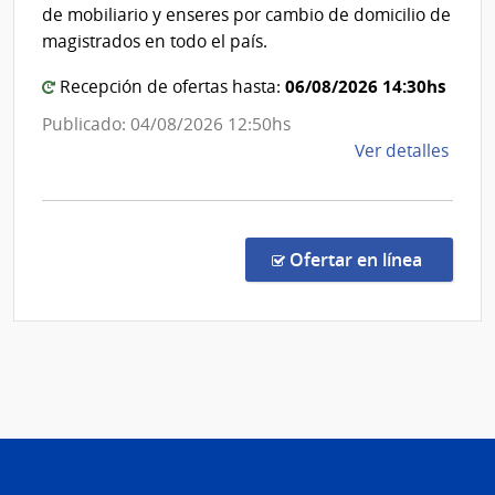
Judicial
de mobiliario y enseres por cambio de domicilio de
|
magistrados en todo el país.
Hospi
Maci
06/08/2026 14:30hs
Recepción de ofertas hasta:
Publicado: 04/08/2026 12:50hs
de
Ver detalles
la
comp
Comp
Direc
en la co
Ofertar en línea
155/
|
Pode
Judici
|
Pode
Judici