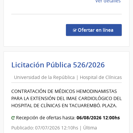
de
de
Ver detalles
Usinas
la
y
comp
Trasmisiones
Licit
Abre
Eléctricas
en la co
Ofertar en línea
1039
|
Admin
Naci
Univer
Licitación Pública 526/2026
de
de
Usin
Universidad de la República | Hospital de Clínicas
la
y
Repúbl
Tras
CONTRATACIÓN DE MÉDICOS HEMODINAMISTAS
Eléct
|
PARA LA EXTENSIÓN DEL IMAE CARDIOLÓGICO DEL
|
Hospit
HOSPITAL DE CLÍNICAS EN TACUAREMBÓ. PLAZA.
Admin
de
Naci
Clínica
06/08/2026 12:00hs
Recepción de ofertas hasta:
de
Publicado: 07/07/2026 12:10hs | Última
Usin