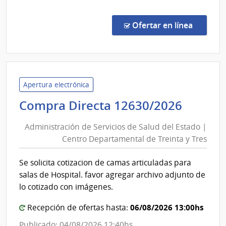
Treint
y
Comp
Tres
Direc
en la co
Ofertar en línea
1262
|
Admin
de
Servi
Apertura electrónica
de
Admini
Compra Directa 12630/2026
Salu
de
del
Administración de Servicios de Salud del Estado |
Servic
Esta
Centro Departamental de Treinta y Tres
de
|
Salud
Cent
Se solicita cotizacion de camas articuladas para
del
Depa
salas de Hospital. favor agregar archivo adjunto de
de
Estad
lo cotizado con imágenes.
Trein
|
y
06/08/2026 13:00hs
Centr
Recepción de ofertas hasta:
Tres
Depar
Publicado: 04/08/2026 12:40hs