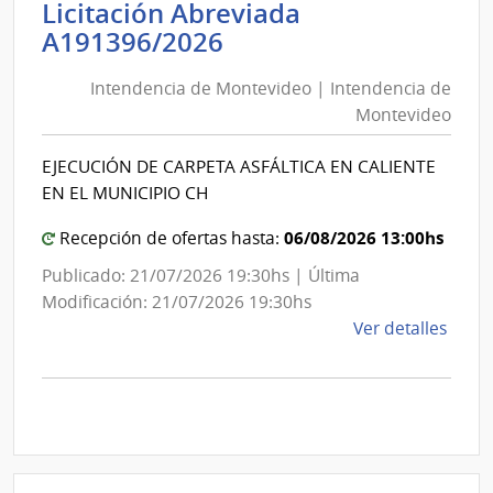
Licitación Abreviada
de
Intendencia
A191396/2026
Educ
de
Públi
Intendencia de Montevideo | Intendencia de
Montevideo
|
Montevideo
Cons
|
Direc
Intendencia
EJECUCIÓN DE CARPETA ASFÁLTICA EN CALIENTE
Centr
de
EN EL MUNICIPIO CH
Montevideo
06/08/2026 13:00hs
Recepción de ofertas hasta:
Publicado: 21/07/2026 19:30hs | Última
Modificación: 21/07/2026 19:30hs
de
Ver detalles
la
comp
Licit
Abre
A191
|