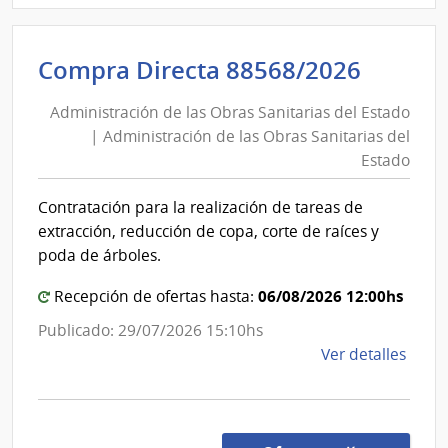
Presi
de
Admini
Compra Directa 88568/2026
la
de
Repú
Administración de las Obras Sanitarias del Estado
las
|
| Administración de las Obras Sanitarias del
Obras
Secre
Estado
Naci
Sanita
del
del
Contratación para la realización de tareas de
Depo
Estad
extracción, reducción de copa, corte de raíces y
|
poda de árboles.
Admini
06/08/2026 12:00hs
Recepción de ofertas hasta:
de
las
Publicado: 29/07/2026 15:10hs
Obras
de
Ver detalles
Sanita
la
del
comp
Comp
Estad