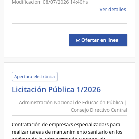
Modificación: 08/07/2026 14:40hs
y
de
Ver detalles
Tras
la
Eléct
comp
Licit
Públi
en la co
Ofertar en línea
526/
|
Univ
de
la
Apertura electrónica
Repú
Administ
Licitación Pública 1/2026
|
Nacional
Hospi
Administración Nacional de Educación Pública |
de
de
Consejo Directivo Central
Educació
Clíni
Pública
Contratación de empresa/s especializada/s para
|
realizar tareas de mantenimiento sanitario en los
Consejo