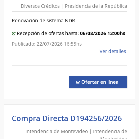
Crédit
Univ
Diversos Créditos | Presidencia de la República
|
Tecno
Presid
del
Renovación de sistema NDR
de
Urug
la
06/08/2026 13:00hs
Recepción de ofertas hasta:
Repúbl
Publicado: 22/07/2026 16:55hs
de
Ver detalles
la
comp
Licit
Abre
en la co
Ofertar en línea
8/20
|
Diver
Crédi
Int
Compra Directa D194256/2026
|
de
Presi
Intendencia de Montevideo | Intendencia de
Mon
de
Montevideo