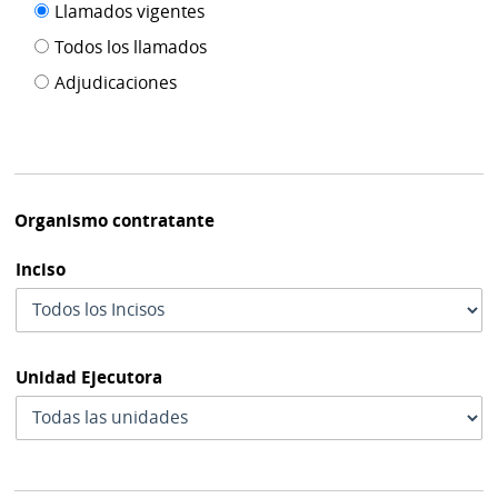
Filtro tipo
Llamados vigentes
por
de
fecha
Todos los llamados
de
publicación
Adjudicaciones
modif
Organismo contratante
Inciso
Unidad Ejecutora