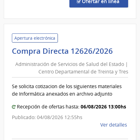
Direc
en la co
Ofertar en línea
1015
|
Minis
de
Educ
Apertura electrónica
y
Admini
Compra Directa 12626/2026
Cultu
de
|
Administración de Servicios de Salud del Estado |
Servic
Direc
Centro Departamental de Treinta y Tres
de
Gene
Salud
de
Se solicita cotizacion de los siguientes materiales
del
Secre
de Informática anexados en archivo adjunto
Estad
|
06/08/2026 13:00hs
Recepción de ofertas hasta:
Centr
Publicado: 04/08/2026 12:55hs
Depar
de
Ver detalles
de
la
comp