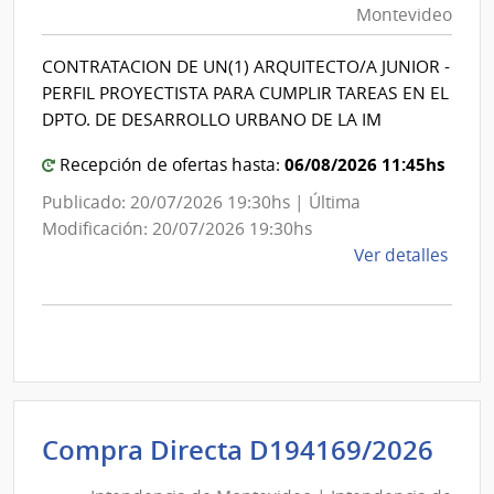
Montevideo
Esta
|
|
Intendencia
CONTRATACION DE UN(1) ARQUITECTO/A JUNIOR -
Hospi
de
PERFIL PROYECTISTA PARA CUMPLIR TAREAS EN EL
de
Montevideo
DPTO. DE DESARROLLO URBANO DE LA IM
San
Carlo
06/08/2026 11:45hs
Recepción de ofertas hasta:
Publicado: 20/07/2026 19:30hs | Última
Modificación: 20/07/2026 19:30hs
de
Ver detalles
la
comp
Licit
Abre
A189
|
Inte
Int
Compra Directa D194169/2026
de
de
Mont