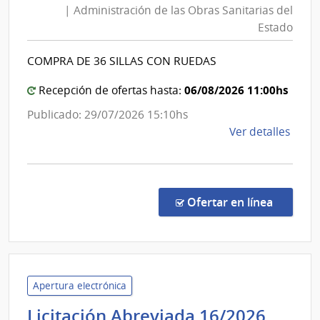
| Administración de las Obras Sanitarias del
Obras
Estado
Sanita
del
COMPRA DE 36 SILLAS CON RUEDAS
Estad
|
06/08/2026 11:00hs
Recepción de ofertas hasta:
Admini
Publicado: 29/07/2026 15:10hs
de
de
Ver detalles
las
la
Obras
comp
Sanita
Comp
del
Direc
en la co
Ofertar en línea
8859
Estad
|
Admin
de
las
Apertura electrónica
Obra
Unive
Licitación Abreviada 16/2026
Sanit