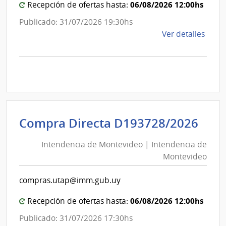
Mon
06/08/2026 12:00hs
Recepción de ofertas hasta:
Publicado: 31/07/2026 19:30hs
de
Ver detalles
la
comp
Comp
Direc
D193
|
Inte
Int
Compra Directa D193728/2026
de
de
Mont
Intendencia de Montevideo | Intendencia de
Mon
|
Montevideo
|
Inte
Int
de
compras.utap@imm.gub.uy
de
Mont
Mon
06/08/2026 12:00hs
Recepción de ofertas hasta:
Publicado: 31/07/2026 17:30hs