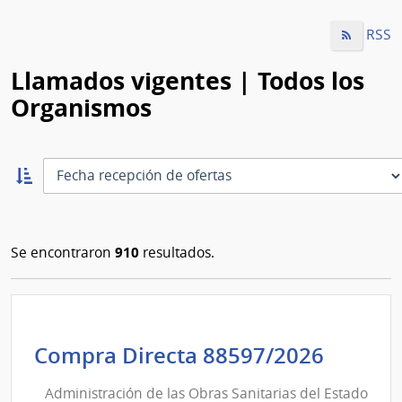
RSS
Llamados vigentes | Todos los
Organismos
Ordernar
ascendente:
Ordenar
910
Se encontraron
resultados.
Admini
Compra Directa 88597/2026
de
Administración de las Obras Sanitarias del Estado
las