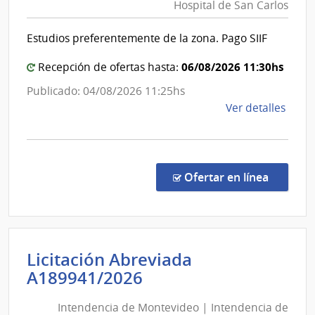
Hospital de San Carlos
de
del
Pode
Salud
Estudios preferentemente de la zona. Pago SIIF
Legis
del
Estad
06/08/2026 11:30hs
Recepción de ofertas hasta:
|
Publicado: 04/08/2026 11:25hs
Hospit
de
Ver detalles
de
la
San
comp
Carlos
Comp
Direc
en la co
Ofertar en línea
1319
|
Admin
de
Licitación Abreviada
Servi
Intendencia
A189941/2026
de
de
Salu
Intendencia de Montevideo | Intendencia de
Montevideo
del