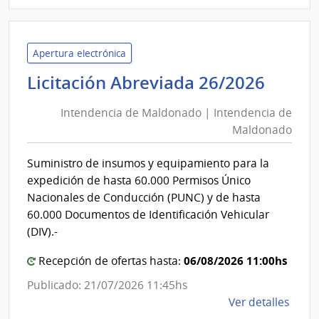
11/2
|
Minis
del
Apertura electrónica
Inter
Inten
Licitación Abreviada 26/2026
|
de
Secre
Intendencia de Maldonado | Intendencia de
Mald
del
Maldonado
|
Minis
Inten
del
Suministro de insumos y equipamiento para la
de
Inter
expedición de hasta 60.000 Permisos Único
Mald
Nacionales de Conducción (PUNC) y de hasta
60.000 Documentos de Identificación Vehicular
(DIV).-
06/08/2026 11:00hs
Recepción de ofertas hasta:
Publicado: 21/07/2026 11:45hs
de
Ver detalles
la