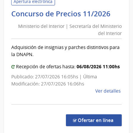
Naci
Apertura electrónica
de
Minis
Concurso de Precios 11/2026
Tele
del
|
Ministerio del Interior | Secretaría del Ministerio
Inter
Admin
del Interior
|
Naci
Secre
de
Adquisición de insignias y parches distintivos para
del
Tele
la DNAPN.
Minis
del
06/08/2026 11:00hs
Recepción de ofertas hasta:
Inter
Publicado: 27/07/2026 16:05hs | Última
Modificación: 27/07/2026 16:06hs
de
Ver detalles
la
comp
Conc
de
en la co
Ofertar en línea
Preci