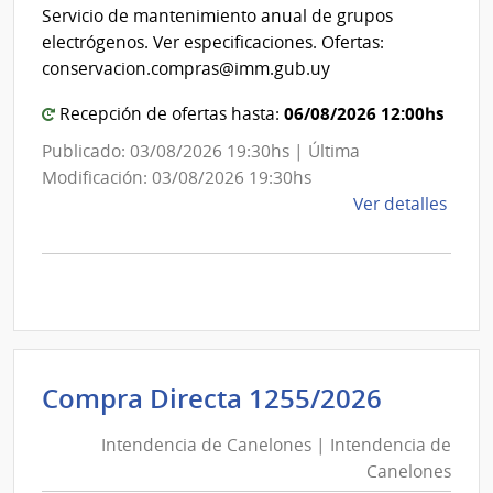
Int
de
Servicio de mantenimiento anual de grupos
de
Mont
electrógenos. Ver especificaciones. Ofertas:
Mon
conservacion.compras@imm.gub.uy
06/08/2026 12:00hs
Recepción de ofertas hasta:
Publicado: 03/08/2026 19:30hs | Última
Modificación: 03/08/2026 19:30hs
de
Ver detalles
la
comp
Comp
Direc
D194
|
Inte
Intende
Compra Directa 1255/2026
de
de
Mont
Intendencia de Canelones | Intendencia de
Canelo
|
Canelones
|