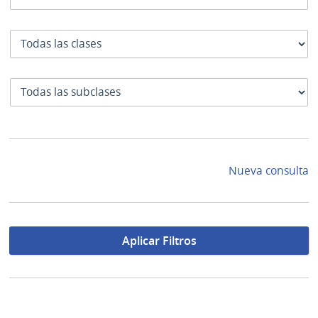
Clase
SubClase
Nueva consulta
Aplicar Filtros