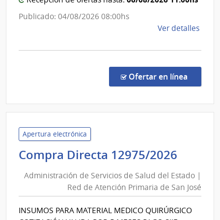
de
Esta
Atenc
Publicado: 04/08/2026 08:00hs
Primar
de
Ver detalles
de
la
San
comp
Comp
José
Direc
en la co
Ofertar en línea
1297
|
Admin
de
Servi
Apertura electrónica
de
Admini
Compra Directa 12975/2026
Salu
de
del
Administración de Servicios de Salud del Estado |
Servic
Esta
Red de Atención Primaria de San José
de
|
Salud
Red
INSUMOS PARA MATERIAL MEDICO QUIRÚRGICO
del
de