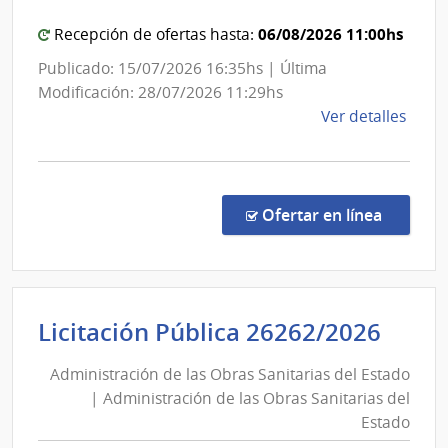
Servi
|
de
Direcc
06/08/2026 11:00hs
Recepción de ofertas hasta:
Salu
Nacion
Publicado: 15/07/2026 16:35hs | Última
del
de
Modificación: 28/07/2026 11:29hs
Esta
Energí
de
Ver detalles
la
comp
Conc
de
en la co
Ofertar en línea
Preci
5/20
|
Minis
Admi
Licitación Pública 26262/2026
de
de
Indus
Administración de las Obras Sanitarias del Estado
las
Ener
| Administración de las Obras Sanitarias del
Obra
y
Estado
Mine
Sani