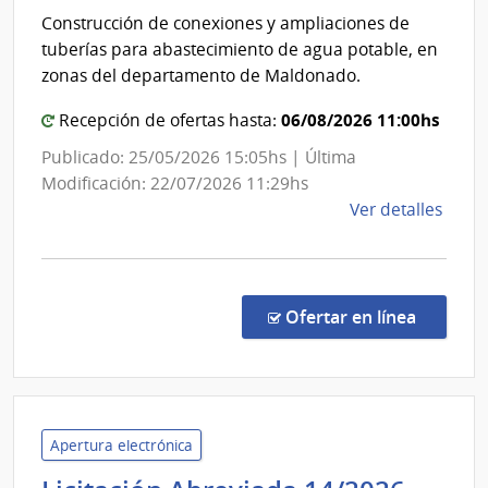
|
del
Construcción de conexiones y ampliaciones de
Direc
Esta
tuberías para abastecimiento de agua potable, en
Naci
|
zonas del departamento de Maldonado.
de
Admi
Ener
06/08/2026 11:00hs
Recepción de ofertas hasta:
de
las
Publicado: 25/05/2026 15:05hs | Última
Obra
Modificación: 22/07/2026 11:29hs
Sani
de
Ver detalles
del
la
comp
Esta
Licit
Públi
en la co
Ofertar en línea
2626
|
Admin
de
las
Apertura electrónica
Obra