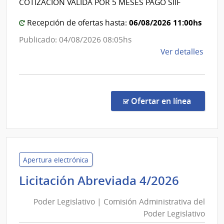
COTIZACIÓN VALIDA POR 5 MESES PAGO SIIF
Aten
Estad
Prima
|
06/08/2026 11:00hs
Recepción de ofertas hasta:
de
Red
Publicado: 04/08/2026 08:05hs
San
de
de
Ver detalles
José
Atenc
la
Primar
comp
de
Comp
San
Direc
en la co
Ofertar en línea
1297
José
|
Admin
de
Servi
Apertura electrónica
de
Poder
Licitación Abreviada 4/2026
Salu
Legisla
del
Poder Legislativo | Comisión Administrativa del
|
Esta
Poder Legislativo
Comis
|