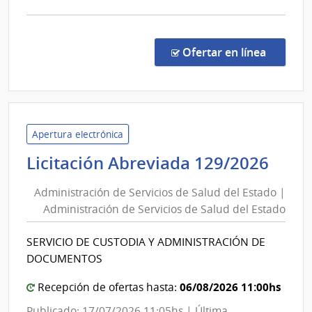
comp
Licit
Abre
en la c
Ofertar en línea
26/2
|
Inte
de
Mald
Apertura electrónica
|
Admi
Licitación Abreviada 129/2026
Inte
de
de
Administración de Servicios de Salud del Estado |
Serv
Mald
Administración de Servicios de Salud del Estado
de
Sal
SERVICIO DE CUSTODIA Y ADMINISTRACIÓN DE
del
DOCUMENTOS
Est
|
06/08/2026 11:00hs
Recepción de ofertas hasta:
Admi
Publicado: 17/07/2026 11:05hs | Última