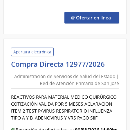
comp
Licit
Públi
en la co
Ofertar en línea
2697
|
Admin
de
las
Apertura electrónica
Obra
Admini
Compra Directa 12977/2026
Sanit
de
del
Administración de Servicios de Salud del Estado |
Servic
Esta
Red de Atención Primaria de San José
de
|
Salud
Admin
REACTIVOS PARA MATERIAL MEDICO QUIRÚRGICO
del
de
COTIZACIÓN VALIDA POR 5 MESES ACLARACION
las
Estad
ITEM 2 TEST P/VIRUS RESPIRATORIO INFLUENZA
Obra
|
TIPO A Y B, ADENOVIRUS Y VRS PAGO SIIF
Sanit
Red
del
06/08/2026 11:00hs
Recepción de ofertas hasta: