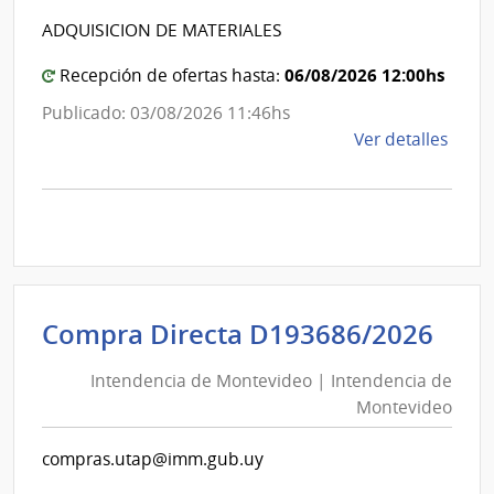
Inte
Intende
de
ADQUISICION DE MATERIALES
de
Mont
Canelo
06/08/2026 12:00hs
Recepción de ofertas hasta:
Publicado: 03/08/2026 11:46hs
de
Ver detalles
la
comp
Comp
Direc
1255
|
Inte
Int
Compra Directa D193686/2026
de
de
Cane
Intendencia de Montevideo | Intendencia de
Mon
|
Montevideo
|
Inte
Int
de
compras.utap@imm.gub.uy
de
Cane