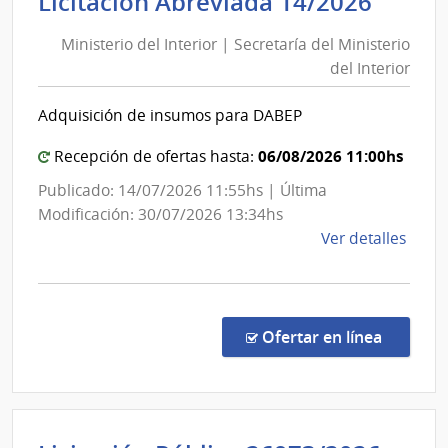
Minis
Licitación Abreviada 14/2026
Sanit
del
del
Ministerio del Interior | Secretaría del Ministerio
Inter
Esta
del Interior
|
|
Secre
Admin
Adquisición de insumos para DABEP
del
de
las
Minis
06/08/2026 11:00hs
Recepción de ofertas hasta:
Obra
del
Publicado: 14/07/2026 11:55hs | Última
Sanit
Inter
Modificación: 30/07/2026 13:34hs
del
de
Ver detalles
Esta
la
comp
Licit
Abre
en la co
Ofertar en línea
14/2
|
Minis
del