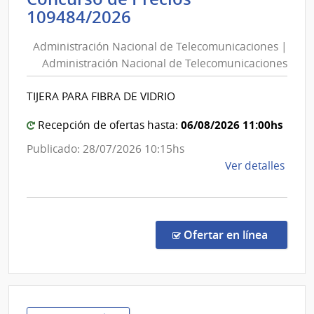
Administración
109484/2026
Repú
Nacional
|
Administración Nacional de Telecomunicaciones |
de
Ofici
Administración Nacional de Telecomunicaciones
Centr
Telecomunicaciones
y
|
TIJERA PARA FIBRA DE VIDRIO
Escue
Administración
Depe
Nacional
06/08/2026 11:00hs
Recepción de ofertas hasta:
de
de
Publicado: 28/07/2026 10:15hs
Rect
Telecomunicaciones
de
Ver detalles
la
comp
Conc
de
en la c
Ofertar en línea
Preci
1094
|
Admin