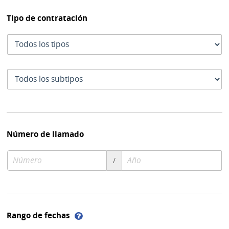
Tipo de contratación
Tipo
de
contratación
Subtipo
de
contratación
Número de llamado
Número
Año
/
de
de
compra
compra
Ayuda
Rango de fechas
sobre