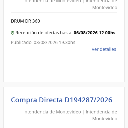
Intendencia de Montevideo | Intendencia de
Mon
|
Montevideo
|
Inte
Int
de
DRUM DR 360
de
Mont
Mon
06/08/2026 12:00hs
Recepción de ofertas hasta:
Publicado: 03/08/2026 19:30hs
de
Ver detalles
la
comp
Comp
Direc
D194
|
Inte
Int
Compra Directa D194287/2026
de
de
Mont
Intendencia de Montevideo | Intendencia de
Mon
|
Montevideo
|
Inte