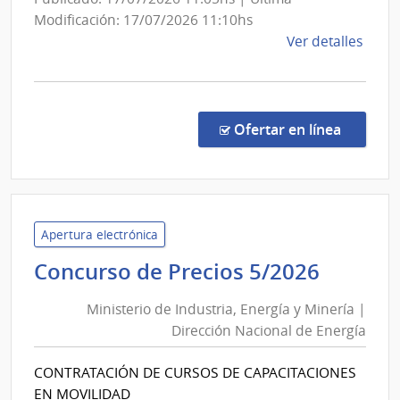
de
Modificación: 17/07/2026 11:10hs
Serv
de
Ver detalles
de
la
Sal
comp
del
Licit
Abre
en la co
Est
Ofertar en línea
129/
|
Admin
de
Servi
Apertura electrónica
de
Minist
Concurso de Precios 5/2026
Salu
de
del
Ministerio de Industria, Energía y Minería |
Industr
Esta
Dirección Nacional de Energía
Energí
|
y
Admin
CONTRATACIÓN DE CURSOS DE CAPACITACIONES
Minerí
de
EN MOVILIDAD