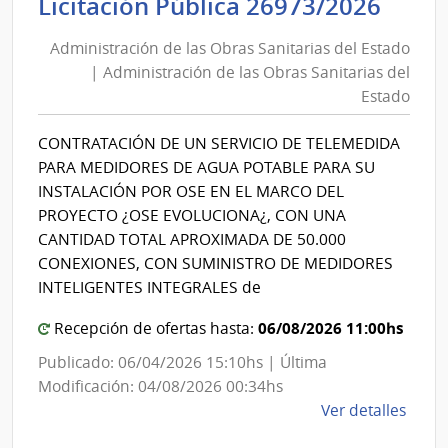
Admi
Licitación Pública 26973/2026
Inter
de
|
Administración de las Obras Sanitarias del Estado
las
Secre
| Administración de las Obras Sanitarias del
Obra
del
Estado
Minis
Sani
del
del
CONTRATACIÓN DE UN SERVICIO DE TELEMEDIDA
Inter
Esta
PARA MEDIDORES DE AGUA POTABLE PARA SU
|
INSTALACIÓN POR OSE EN EL MARCO DEL
Admi
PROYECTO ¿OSE EVOLUCIONA¿, CON UNA
de
CANTIDAD TOTAL APROXIMADA DE 50.000
las
CONEXIONES, CON SUMINISTRO DE MEDIDORES
Obra
INTELIGENTES INTEGRALES de
Sani
06/08/2026 11:00hs
Recepción de ofertas hasta:
del
Publicado: 06/04/2026 15:10hs | Última
Esta
Modificación: 04/08/2026 00:34hs
de
Ver detalles
la