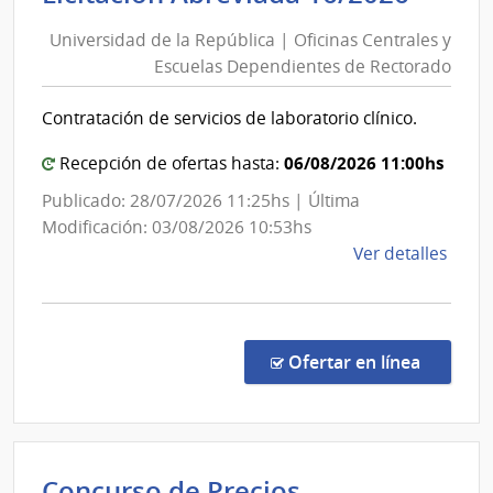
de
del
Universidad de la República | Oficinas Centrales y
la
Esta
Escuelas Dependientes de Rectorado
Repúb
|
|
Admin
Contratación de servicios de laboratorio clínico.
Ofici
de
las
Centr
06/08/2026 11:00hs
Recepción de ofertas hasta:
Obra
y
Publicado: 28/07/2026 11:25hs | Última
Sanit
Escue
Modificación: 03/08/2026 10:53hs
del
Depe
de
Ver detalles
Esta
de
la
Rect
comp
Licit
Abre
en la co
Ofertar en línea
16/2
|
Univ
de
Concurso de Precios
la