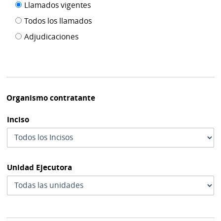
Filtro tipo
Llamados vigentes
por
de
fecha
Todos los llamados
de
publicación
Adjudicaciones
modif
Organismo contratante
Inciso
Unidad Ejecutora