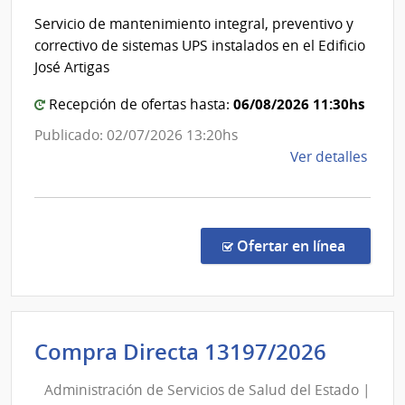
Admini
Red
Servicio de mantenimiento integral, preventivo y
del
de
correctivo de sistemas UPS instalados en el Edificio
Aten
Poder
José Artigas
Prima
Legisla
de
06/08/2026 11:30hs
Recepción de ofertas hasta:
San
Publicado: 02/07/2026 13:20hs
José
de
Ver detalles
la
comp
Licit
Abre
en la co
Ofertar en línea
4/20
|
Pode
Legis
Admini
Compra Directa 13197/2026
|
de
Comi
Administración de Servicios de Salud del Estado |
Servic
Admin