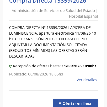
Admini
Compra Directa 13359/2026
de
|
Administración de Servicios de Salud del Estado |
Inte
Servic
Hospital Español
de
de
Mont
Salud
COMPRA DIRECTA Nº 13359/2026 LAPICERA DE
del
LUMINISCENCIA, apertura electrónica 11/08/26 10
Estad
hs. COTIZAR SEGÚN PLIEGO. EN CASO DE NO
|
ADJUNTAR LA DOCUMENTACIÓN SOLICITADA
Hospit
(REQUISITOS MÍNIMOS) LAS OFERTAS SERÁN
Españ
DESCARTADAS.
11/08/2026 10:00hs
Recepción de ofertas hasta:
Publicado: 06/08/2026 18:05hs
de
Ver detalles
la
comp
Comp
Direc
en la co
Ofertar en línea