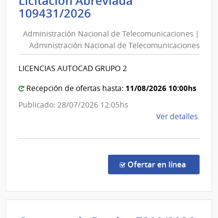
Licitación Abreviada
Inter
Administración
109431/2026
|
Nacional
Direc
Administración Nacional de Telecomunicaciones |
de
Naci
Administración Nacional de Telecomunicaciones
de
Telecomunicaciones
Sani
|
LICENCIAS AUTOCAD GRUPO 2
Polici
Administración
Nacional
11/08/2026 10:00hs
Recepción de ofertas hasta:
de
Publicado: 28/07/2026 12:05hs
Telecomunicaciones
de
Ver detalles
la
comp
Licit
Abre
en la c
Ofertar en línea
1094
|
Admin
Naci