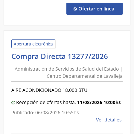
Comp
Direc
en la co
Ofertar en línea
492/
|
Admin
de
Servi
Apertura electrónica
de
Admini
Compra Directa 13277/2026
Salu
de
del
Administración de Servicios de Salud del Estado |
Servic
Esta
Centro Departamental de Lavalleja
de
|
Salud
Hospi
AIRE ACONDICIONADO 18.000 BTU
del
del
Cerr
Estad
11/08/2026 10:00hs
Recepción de ofertas hasta:
|
Publicado: 06/08/2026 10:55hs
Centr
de
Ver detalles
Depar
la
de
comp