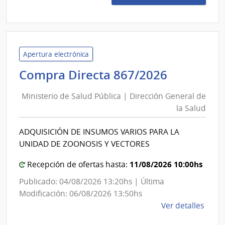
420/
|
Minis
de
Defe
Apertura electrónica
Naci
Minister
Compra Directa 867/2026
|
de
Direc
Ministerio de Salud Pública | Dirección General de
Salud
Naci
la Salud
Pública
de
|
Sani
ADQUISICIÓN DE INSUMOS VARIOS PARA LA
Direcció
de
UNIDAD DE ZOONOSIS Y VECTORES
las
General
Fuer
de
11/08/2026 10:00hs
Recepción de ofertas hasta:
Arma
la
Publicado: 04/08/2026 13:20hs | Última
Salud
Modificación: 06/08/2026 13:50hs
de
Ver detalles
la