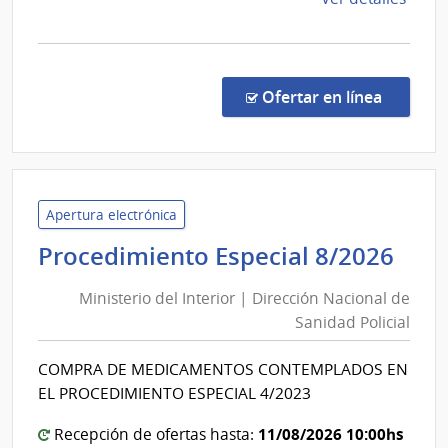
de
la
Salto
comp
Comp
Direc
en la co
Ofertar en línea
877/
|
Admin
de
Servi
Apertura electrónica
de
Min
Procedimiento Especial 8/2026
Salu
del
del
Ministerio del Interior | Dirección Nacional de
Int
Esta
Sanidad Policial
|
|
Dir
Cent
COMPRA DE MEDICAMENTOS CONTEMPLADOS EN
Nac
Depa
EL PROCEDIMIENTO ESPECIAL 4/2023
de
de
Salto
San
11/08/2026 10:00hs
Recepción de ofertas hasta: