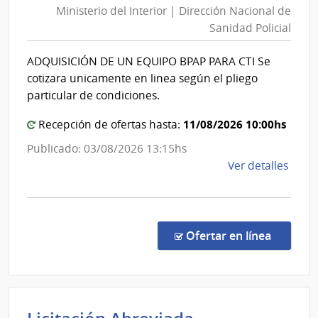
del
Ministerio del Interior | Dirección Nacional de
Interior
Esta
Sanidad Policial
|
|
Direcció
Cent
ADQUISICIÓN DE UN EQUIPO BPAP PARA CTI Se
Nacional
de
cotizara unicamente en linea según el pliego
Rehab
de
particular de condiciones.
Médi
Sanidad
Ocup
11/08/2026 10:00hs
Policial
Recepción de ofertas hasta:
y
Publicado: 03/08/2026 13:15hs
Sicos
de
Ver detalles
la
comp
Comp
Direc
en la co
Ofertar en línea
252/
|
Minis
del