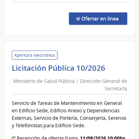
comp
Comp
Direc
en la co
Ofertar en línea
867/
|
Minis
de
Salu
Apertura electrónica
Públi
Minister
Licitación Pública 10/2026
|
de
Direc
Ministerio de Salud Pública | Dirección General de
Salud
Gene
Secretaría
Pública
de
|
la
Servicio de Tareas de Mantenimiento en General
Direcció
Salu
en Edificio Sede, Edificio Anexo y Dependencias
General
Externas, Servicio de Portería, Conserjería, Serenos
de
y Telefonistas para Edificio Sede.
Secretar
11/08/2026 10:00hs
Recepción de ofertas hasta: