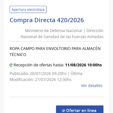
Admin
de
Apertura electrónica
las
Minister
Compra Directa 420/2026
Obra
de
Sanit
Ministerio de Defensa Nacional | Dirección
Defensa
del
Nacional de Sanidad de las Fuerzas Armadas
Nacional
Esta
|
|
ROPA CAMPO PARA ENVOLTORIO PARA ALMACÉN
Direcció
Admin
TÉCNICO
de
Nacional
las
de
11/08/2026 10:00hs
Recepción de ofertas hasta:
Obra
Sanidad
Publicado: 20/07/2026 09:20hs | Última
Sanit
de
Modificación: 27/07/2026 12:30hs
del
las
de
Ver detalles
Esta
Fuerzas
la
Armadas
comp
Comp
Direc
en la c
Ofertar en línea