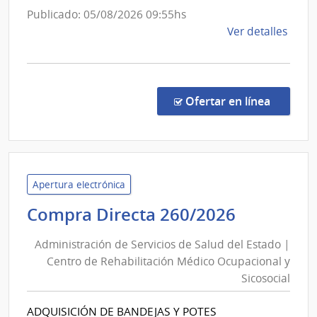
Poli
Publicado: 05/08/2026 09:55hs
de
Ver detalles
la
comp
Proc
Espec
en la co
Ofertar en línea
8/20
|
Minis
del
Inter
Apertura electrónica
|
Administ
Compra Directa 260/2026
Direc
de
Naci
Administración de Servicios de Salud del Estado |
Servicios
de
Centro de Rehabilitación Médico Ocupacional y
de
Sani
Sicosocial
Salud
Polici
del
ADQUISICIÓN DE BANDEJAS Y POTES