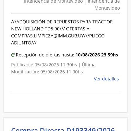
Intendencia de Montevideo | Intendencia de
Mon
|
Montevideo
|
Inte
Int
de
///ADQUISICIÓN DE REPUESTOS PARA TRACTOR
de
Mont
NEW HOLLAND TD5.90/// OFERTAS A
Mon
COMPRAS.LIMPIEZA@IMM.GUB.UY///PLIEGO
ADJUNTO///
10/08/2026 23:59hs
Recepción de ofertas hasta:
Publicado: 05/08/2026 11:30hs | Última
Modificación: 05/08/2026 11:30hs
de
Ver detalles
la
comp
Comp
Direc
D193
|
Inte
Int
Compra Directa D193349/2026