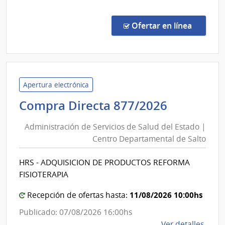
Lavall
Comp
Direc
en la co
Ofertar en línea
1327
|
Admin
de
Servi
Apertura electrónica
de
Administ
Compra Directa 877/2026
Salu
de
del
Administración de Servicios de Salud del Estado |
Servicios
Esta
Centro Departamental de Salto
de
|
Salud
Cent
HRS - ADQUISICION DE PRODUCTOS REFORMA
del
Depa
FISIOTERAPIA
de
Estado
Laval
|
11/08/2026 10:00hs
Recepción de ofertas hasta:
Centro
Publicado: 07/08/2026 16:00hs
Departa
de
Ver detalles