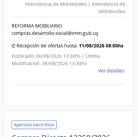
Intendencia de Montevideo | Intendencia de
Mon
Salu
Montevideo
|
del
Esta
Int
REFORMA MOBILIARIO
|
de
compras.desarrollo.social@imm.gub.uy
Hospi
Mon
de
11/08/2026 08:00hs
Recepción de ofertas hasta:
San
Publicado: 06/08/2026 13:30hs | Última
Carlo
Modificación: 06/08/2026 13:30hs
de
Ver detalles
la
comp
Comp
Direc
D193
|
Inte
Apertura electrónica
de
Mont