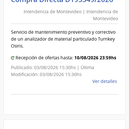
de
de
Mont
Intendencia de Montevideo | Intendencia de
Mon
|
Montevideo
|
Inte
Int
de
Servicio de mantenimiento preventivo y correctivo
de
Mont
de un analizador de material particulado Turnkey
Mon
Osiris.
10/08/2026 23:59hs
Recepción de ofertas hasta:
Publicado: 03/08/2026 15:30hs | Última
Modificación: 03/08/2026 15:30hs
de
Ver detalles
la
comp
Comp
Direc
D193
|