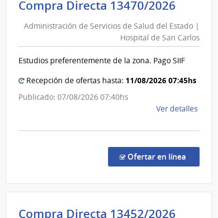
Inte
Admini
Compra Directa 13470/2026
de
de
Mont
Administración de Servicios de Salud del Estado |
Servic
|
Hospital de San Carlos
de
Inte
Salud
de
Estudios preferentemente de la zona. Pago SIIF
del
Mont
Estad
11/08/2026 07:45hs
Recepción de ofertas hasta:
|
Publicado: 07/08/2026 07:40hs
Hospit
de
Ver detalles
de
la
San
comp
Carlos
Comp
Direc
en la co
Ofertar en línea
1347
|
Admin
de
Admini
Compra Directa 13452/2026
Servi