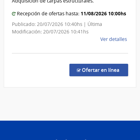
Adquisición de carpas estructurales.
Com
Gen
11/08/2026 10:00hs
Recepción de ofertas hasta:
del
Publicado: 20/07/2026 10:40hs | Última
Ejér
Modificación: 20/07/2026 10:41hs
de
Ver detalles
la
comp
Licit
Abre
en la co
Ofertar en línea
868/
|
Minis
de
Defe
Naci
|
Com
Gene