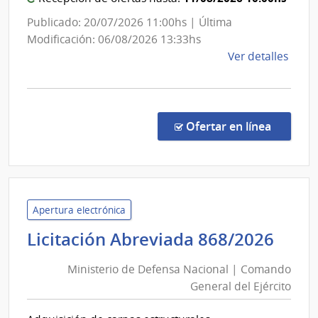
Publicado: 20/07/2026 11:00hs | Última
Modificación: 06/08/2026 13:33hs
de
Ver detalles
la
comp
Licit
Públi
en la co
Ofertar en línea
10/2
|
Minis
de
Salu
Apertura electrónica
Públi
Mini
Licitación Abreviada 868/2026
|
de
Direc
Ministerio de Defensa Nacional | Comando
Def
Gene
General del Ejército
Nac
de
|
Secre