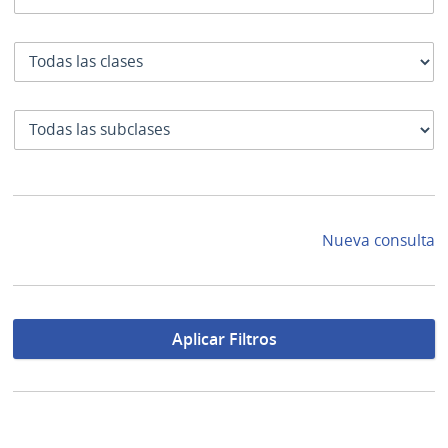
Clase
SubClase
Nueva consulta
Aplicar Filtros