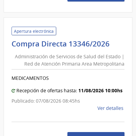
1335
|
Admin
de
Servi
Apertura electrónica
de
Admini
Compra Directa 13346/2026
Salu
de
del
Administración de Servicios de Salud del Estado |
Servic
Esta
Red de Atención Primaria Area Metropolitana
de
|
Salud
Hospi
MEDICAMENTOS
del
Espa
Estad
11/08/2026 10:00hs
Recepción de ofertas hasta:
|
Publicado: 07/08/2026 08:45hs
Red
de
Ver detalles
de
la
Atenc
comp
Primar
Comp