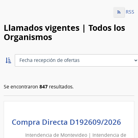
RSS
Llamados vigentes | Todos los
Organismos
Ordernar
ascendente:
Ordenar
847
Se encontraron
resultados.
Int
Compra Directa D192609/2026
de
Intendencia de Montevideo | Intendencia de
Mon