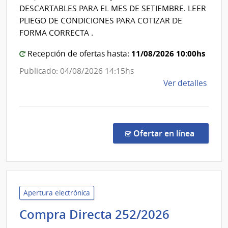
Estado
DESCARTABLES PARA EL MES DE SETIEMBRE. LEER
|
PLIEGO DE CONDICIONES PARA COTIZAR DE
Centro
FORMA CORRECTA .
de
11/08/2026 10:00hs
Recepción de ofertas hasta:
Rehabili
Médico
Publicado: 04/08/2026 14:15hs
Ocupaci
de
Ver detalles
y
la
comp
Sicosocia
Comp
Direc
en la co
Ofertar en línea
260/
|
Admin
de
Servi
Apertura electrónica
de
Minister
Compra Directa 252/2026
Salu
del