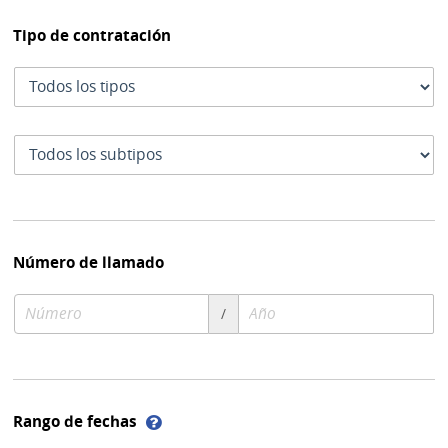
Tipo de contratación
Tipo
de
contratación
Subtipo
de
contratación
Número de llamado
Número
Año
/
de
de
compra
compra
Ayuda
Rango de fechas
sobre