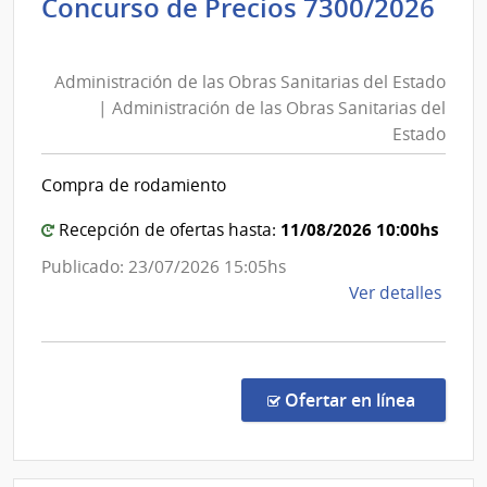
Concurso de Precios 7300/2026
de
Administración
Tele
de
|
Administración de las Obras Sanitarias del Estado
las
Admin
| Administración de las Obras Sanitarias del
Naci
Obras
Estado
de
Sanitarias
Tele
del
Compra de rodamiento
Estado
|
11/08/2026 10:00hs
Recepción de ofertas hasta:
Administración
Publicado: 23/07/2026 15:05hs
de
de
Ver detalles
las
la
Obras
comp
Sanitarias
Conc
del
de
en la co
Ofertar en línea
Preci
Estado
7300
|