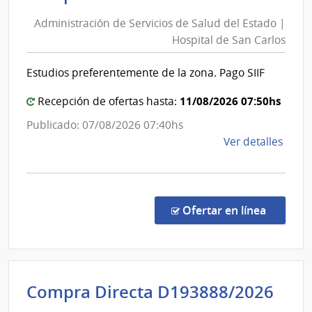
de
de
Administración de Servicios de Salud del Estado |
Servic
Salu
Hospital de San Carlos
de
del
Esta
Salud
Estudios preferentemente de la zona. Pago SIIF
|
del
Hospi
Estad
11/08/2026 07:50hs
Recepción de ofertas hasta:
de
|
Publicado: 07/08/2026 07:40hs
San
Hospit
de
Ver detalles
Carlo
de
la
San
comp
Carlos
Comp
Direc
en la co
Ofertar en línea
1345
|
Admin
de
Int
Compra Directa D193888/2026
Servi
de
de