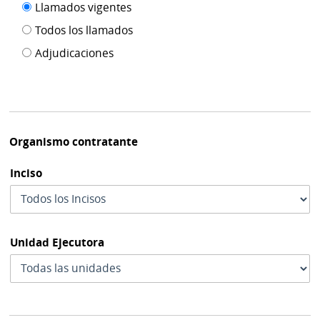
Filtro tipo
Llamados vigentes
por
de
fecha
Todos los llamados
de
publicación
Adjudicaciones
modif
Organismo contratante
Inciso
Unidad Ejecutora