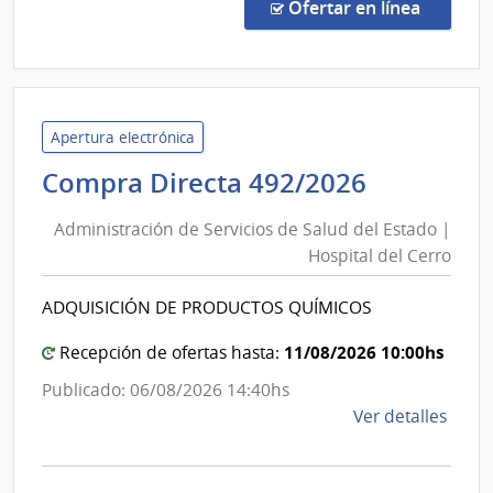
Area
Direc
en la c
Ofertar en línea
Metro
1334
|
Admin
de
Servi
Apertura electrónica
de
Administ
Compra Directa 492/2026
Salu
de
del
Administración de Servicios de Salud del Estado |
Servicios
Esta
Hospital del Cerro
de
|
Salud
Red
ADQUISICIÓN DE PRODUCTOS QUÍMICOS
del
de
Aten
Estado
11/08/2026 10:00hs
Recepción de ofertas hasta:
Prima
|
Publicado: 06/08/2026 14:40hs
Area
Hospital
de
Ver detalles
Metr
del
la
Cerro
comp