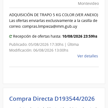
Montevideo
|
Int
ADQUISICIÓN DE TRAPO 5 KG COLOR (VER ANEXO)
de
Las ofertas enviarlas exclusivamente a la casilla de
Mon
correo: compras.limpieza@imm.gub.uy
10/08/2026 23:59hs
Recepción de ofertas hasta:
Publicado: 05/08/2026 17:30hs | Última
Modificación: 06/08/2026 13:00hs
de
Ver detalles
la
comp
Comp
Direc
D192
|
Inte
Int
Compra Directa D193544/2026
de
de
Mont