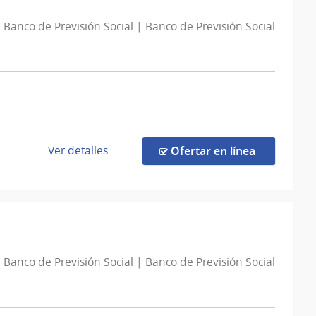
Nueva
|
Helvecia
Banco de Previsión Social | Banco de Previsión Social
Ministerio
del
Interior
|
Instituto
Nacional
de
de
en la comp
Ver detalles
Ofertar en línea
Rehabilitación
la
compra
Concurso
de
Precios
10965/2026
Banco de Previsión Social | Banco de Previsión Social
|
Banco
de