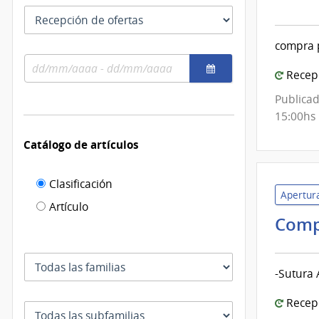
las
de
Tipo
fechas
como
de
Mont
se
compra p
fecha
|
usan
Rango
por
Inte
Recepc
de
el
de
fechas
cual
Publicad
Mont
se
15:00hs
filtra
Catálogo de artículos
Filtro de
Clasificación
Apertura
catálogo
Artículo
Comp
de
artículos
Familia
-Sutura 
Recepc
Subfamilia