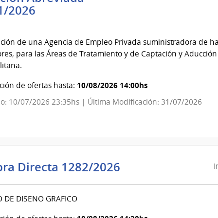
Administración
1/2026
de
las
ción de una Agencia de Empleo Privada suministradora de hast
Obras
es, para las Áreas de Tratamiento y de Captación y Aducción 
Sanitarias
itana.
del
Estado
10/08/2026 14:00hs
ión de ofertas hasta:
|
o: 10/07/2026 23:35hs | Última Modificación: 31/07/2026
Administración
de
las
Obras
Sanitarias
Intendencia
ra Directa 1282/2026
I
del
de
Estado
Canelones
O DE DISENO GRAFICO
|
Intendencia