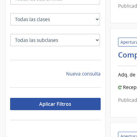
Publicad
Clase
SubClase
Apertura
Comp
Nueva consulta
Adq. de 
Recepc
Publicad
Aplicar Filtros
Apertura