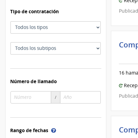
Recepc
Publicad
Tipo de contratación
Tipo
de
contratación
Comp
Subtipo
Inte
de
de
contratación
Mont
16 hamac
|
Número de llamado
Inte
Recepc
de
Número
Año
Publicad
/
Mont
de
de
compra
compra
Comp
Ayuda
Rango de fechas
sobre
Inte