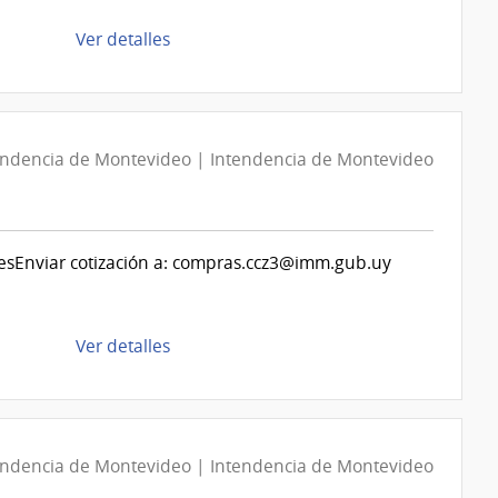
Obras
de
Ver detalles
Sanitarias
la
del
compra
Estado
Compra
|
Directa
Administración
endencia de Montevideo | Intendencia de Montevideo
1282/2026
de
|
las
Intendencia
Obras
de
Sanitarias
ulesEnviar cotización a: compras.ccz3@imm.gub.uy
Canelones
del
|
Estado
Intendencia
de
Ver detalles
de
la
Canelones
compra
Compra
Directa
endencia de Montevideo | Intendencia de Montevideo
D194133/2026