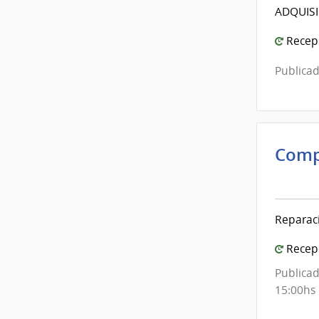
ADQUISI
Recepc
Publicad
Comp
Inte
de
Mont
Reparac
|
Inte
Recepc
de
Publicad
Mont
15:00hs