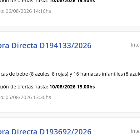
10/08/2026 14:30hs
ión de ofertas hasta:
de
o: 06/08/2026 14:16hs
Canelones
ra Directa D194133/2026
Int
ndencia
evideo
as de bebe (8 azules, 8 rojas) y 16 hamacas infantiles (8 az
ndencia
10/08/2026 15:00hs
ión de ofertas hasta:
o: 05/08/2026 13:30hs
evideo
ra Directa D193692/2026
Int
ndencia