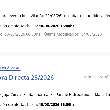
evideo
ara evento Idea Vilariño 22/08/26 consultas del pedido y of
ndencia
10/08/2026 15:00hs
ión de ofertas hasta:
o: 03/08/2026 00:00hs | Última Modificación: 04/08/2026
evideo
 electrónica
Administración
ra Directa 23/2026
Administración
de
Servicios
Aguja Curva - Cinta Pharmafix - Parche Hidrocoloide - Malla Tub
de
Salud
10/08/2026 15:00hs
ión de ofertas hasta:
del