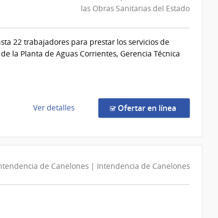
las Obras Sanitarias del Estado
a 22 trabajadores para prestar los servicios de
de la Planta de Aguas Corrientes, Gerencia Técnica
de
en la comp
Ver detalles
Ofertar en línea
la
compra
Licitación
Abreviada
27161/2026
ntendencia de Canelones | Intendencia de Canelones
|
Administración
de
las