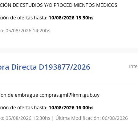
Previsión
CIÓN DE ESTUDIOS Y/O PROCEDIMIENTOS MÉDICOS
Social
|
10/08/2026 15:30hs
ión de ofertas hasta:
Banco
o: 05/08/2026 14:20hs
de
Previsión
Social
ra Directa D193877/2026
Int
ndencia
evideo
ion de embrague compras.gmf@imm.gub.uy
ndencia
10/08/2026 16:00hs
ión de ofertas hasta:
o: 05/08/2026 15:30hs | Última Modificación: 06/08/2026
evideo