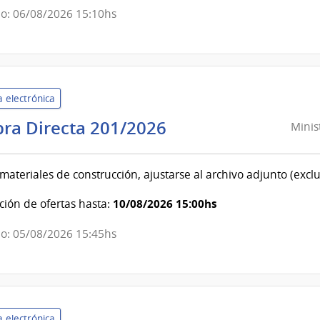
Estado
o: 06/08/2026 15:10hs
|
Centro
Auxiliar
de
 electrónica
Nueva
Helvecia
Ministerio
ra Directa 201/2026
Minis
del
Interior
materiales de construcción, ajustarse al archivo adjunto (excl
|
Instituto
10/08/2026 15:00hs
ión de ofertas hasta:
Nacional
o: 05/08/2026 15:45hs
de
Rehabilitación
 electrónica