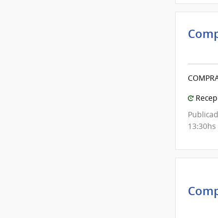
Comp
Inte
de
Mont
COMPRA
|
Inte
Recepc
de
Publicad
Mont
13:30hs
Comp
Inte
de