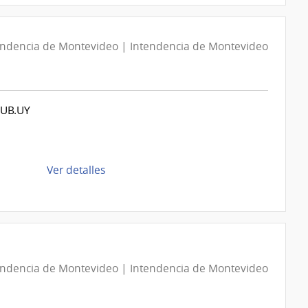
Previsión
Compra
Social
Directa
D193877/2026
endencia de Montevideo | Intendencia de Montevideo
|
Intendencia
de
UB.UY
Montevideo
|
Intendencia
de
de
Ver detalles
Montevideo
la
compra
Compra
Directa
D194087/2026
endencia de Montevideo | Intendencia de Montevideo
|
Intendencia
de