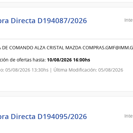
ra Directa D194087/2026
Int
ndencia
evideo
 DE COMANDO ALZA CRISTAL MAZDA COMPRAS.GMF@IMM.G
ndencia
10/08/2026 16:00hs
ión de ofertas hasta:
o: 05/08/2026 13:30hs | Última Modificación: 05/08/2026
evideo
ra Directa D194095/2026
Int
ndencia