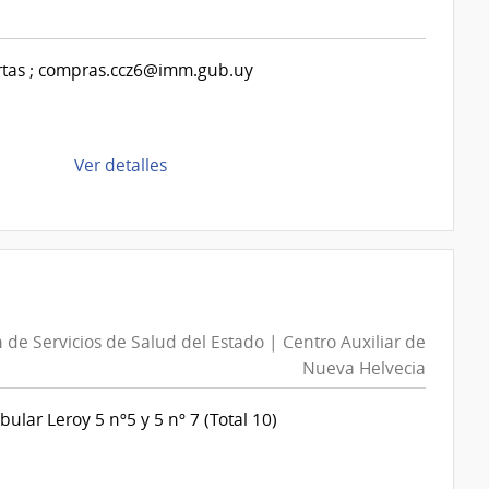
|
Intendencia
de
ertas ; compras.ccz6@imm.gub.uy
Montevideo
|
Intendencia
de
de
Ver detalles
Montevideo
la
compra
Compra
Directa
D193692/2026
|
 de Servicios de Salud del Estado | Centro Auxiliar de
Intendencia
Nueva Helvecia
de
Montevideo
ular Leroy 5 nº5 y 5 nº 7 (Total 10)
|
Intendencia
de