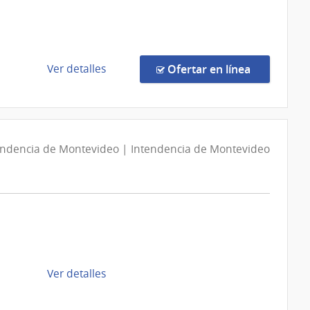
Previsión
Social
|
Banco
de
en la comp
Ver detalles
Ofertar en línea
de
la
Previsión
compra
Social
Concurso
de
endencia de Montevideo | Intendencia de Montevideo
Precios
10963/2026
|
Banco
de
Previsión
Social
|
de
Ver detalles
Banco
la
de
compra