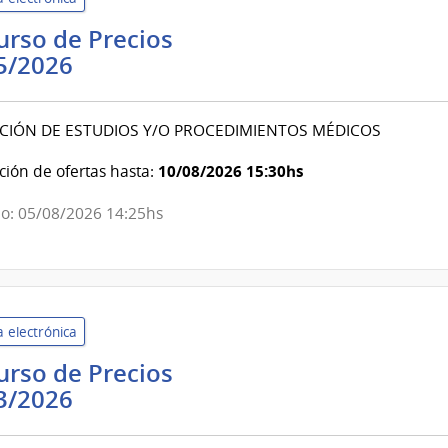
rso de Precios
Banco
5/2026
de
Previsión
CIÓN DE ESTUDIOS Y/O PROCEDIMIENTOS MÉDICOS
Social
|
10/08/2026 15:30hs
ión de ofertas hasta:
Banco
o: 05/08/2026 14:25hs
de
Previsión
Social
 electrónica
rso de Precios
Banco
3/2026
de