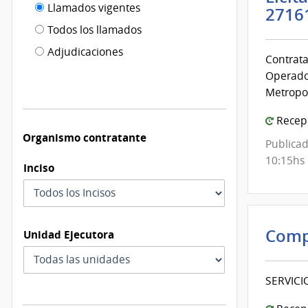
Filtro tipo
Llamados vigentes
por
2716
de
fecha
Todos los llamados
de
publicación
Adjudicaciones
modificación
Contrata
Operador
Metropol
Recepc
Organismo contratante
Publicad
10:15hs
Inciso
Comp
Unidad Ejecutora
SERVICI