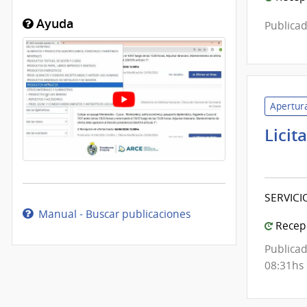
Ayuda
Publicad
Apertura
Licit
Admi
de
Servi
SERVICI
de
Manual - Buscar publicaciones
Salu
Recepc
del
Publicad
Esta
08:31hs
|
Red