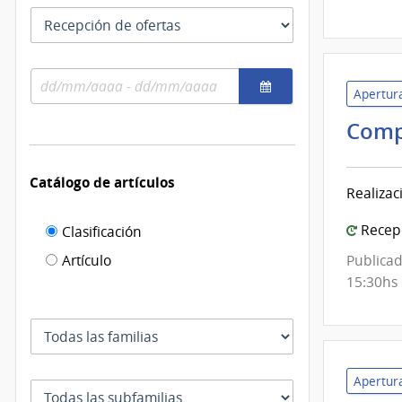
las
Tipo
fechas
como
de
se
fecha
usan
Rango
por
Apertura
de
el
fechas
cual
Comp
se
filtra
Catálogo de artículos
Realizac
Filtro de
Recepc
Clasificación
catálogo
Artículo
Publicad
de
15:30hs
artículos
Familia
Apertura
Subfamilia