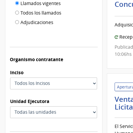
Filtro tipo
Conc
Llamados vigentes
por
de
fecha
Todos los llamados
de
publicación
Adjudicaciones
Adquisic
modificación
Recepc
Publicad
10:06hs
Organismo contratante
Inciso
Apertura
Vent
Unidad Ejecutora
Licit
El Servi