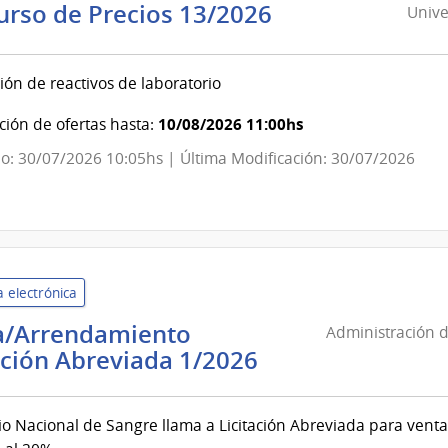
Universidad
urso de Precios 13/2026
Unive
de
la
ión de reactivos de laboratorio
República
|
10/08/2026 11:00hs
ión de ofertas hasta:
Oficinas
o: 30/07/2026 10:05hs | Última Modificación: 30/07/2026
Centrales
y
Escuelas
Dependientes
de
 electrónica
Rectorado
a/Arrendamiento
Administración d
Administración
ación Abreviada 1/2026
de
Servicios
cio Nacional de Sangre llama a Licitación Abreviada para ven
de