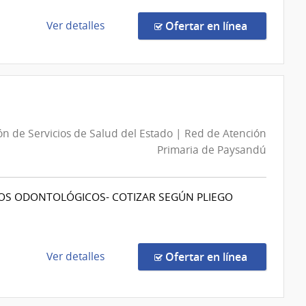
Cultura
|
de
en la comp
Ver detalles
Ofertar en línea
Canal
la
5
compra
-
Concurso
Servicio
de
de
Precios
Televisión
7270/2026
ón de Servicios de Salud del Estado | Red de Atención
Nacional
|
Primaria de Paysandú
Administración
de
las
POS ODONTOLÓGICOS- COTIZAR SEGÚN PLIEGO
Obras
Sanitarias
del
Estado
de
en la comp
Ver detalles
Ofertar en línea
|
la
Administración
compra
de
Licitación