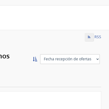
RSS
mos
Ordernar
ascendente:
Ordenar