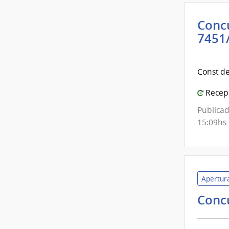
de
Aten
Concu
Prim
7451
de
Pays
Const de
Recepc
Publicad
15:09hs
Apertura
Conc