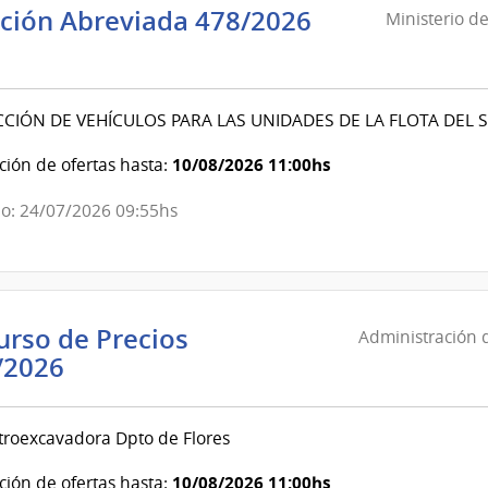
ación Abreviada 478/2026
Ministerio de
sterio
ación
IÓN DE VEHÍCULOS PARA LAS UNIDADES DE LA FLOTA DEL 
ura
10/08/2026 11:00hs
ión de ofertas hasta:
o: 24/07/2026 09:55hs
l
cio
rso de Precios
Administración d
visión
Administración
/2026
onal
de
las
troexcavadora Dpto de Flores
Obras
Sanitarias
10/08/2026 11:00hs
ión de ofertas hasta: