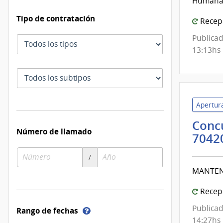
Humana 
Tipo de contratación
Recepc
Publicad
Tipo
13:13hs
de
contratación
Subtipo
de
contratación
Apertura
Concu
Número de llamado
7042
Número
Año
/
de
de
MANTENI
compra
compra
Recepc
Publicad
Ayuda
Rango de fechas
sobre
14:27hs