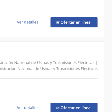
|
Oficinas
Centrales
y
de
en la comp
Ver detalles
Ofertar en línea
Escuelas
la
Dependientes
compra
de
Venta/Arrendamiento
Rectorado
Licitación
Abreviada
1/2026
tración Nacional de Usinas y Trasmisiones Eléctricas |
|
istración Nacional de Usinas y Trasmisiones Eléctricas
Administración
de
Servicios
de
Salud
del
Estado
de
en la comp
Ver detalles
Ofertar en línea
|