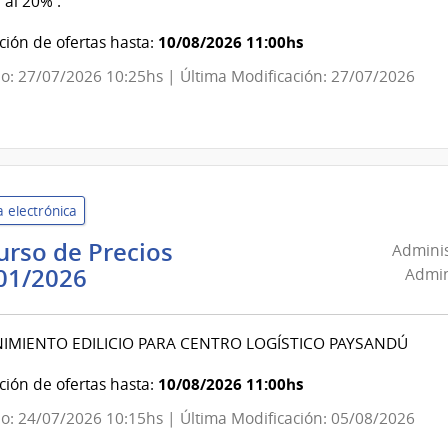
al 20% .
Salud
del
10/08/2026 11:00hs
ión de ofertas hasta:
Estado
o: 27/07/2026 10:25hs | Última Modificación: 27/07/2026
|
Servicio
Nacional
de
Sangre
 electrónica
rso de Precios
Adminis
Administración
01/2026
Admin
Nacional
de
MIENTO EDILICIO PARA CENTRO LOGÍSTICO PAYSANDÚ
Usinas
y
10/08/2026 11:00hs
ión de ofertas hasta:
Trasmisiones
o: 24/07/2026 10:15hs | Última Modificación: 05/08/2026
Eléctricas