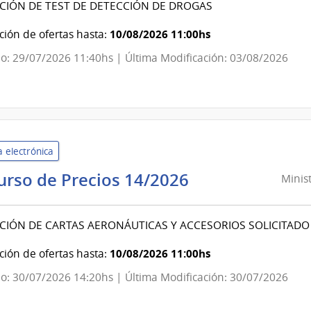
CIÓN DE TEST DE DETECCIÓN DE DROGAS
|
Secretaría
10/08/2026 11:00hs
ión de ofertas hasta:
del
o: 29/07/2026 11:40hs | Última Modificación: 03/08/2026
Ministerio
del
Interior
 electrónica
Ministerio
urso de Precios 14/2026
Minist
del
Interior
CIÓN DE CARTAS AERONÁUTICAS Y ACCESORIOS SOLICITADO 
|
Secretaría
10/08/2026 11:00hs
ión de ofertas hasta:
del
o: 30/07/2026 14:20hs | Última Modificación: 30/07/2026
Ministerio
del