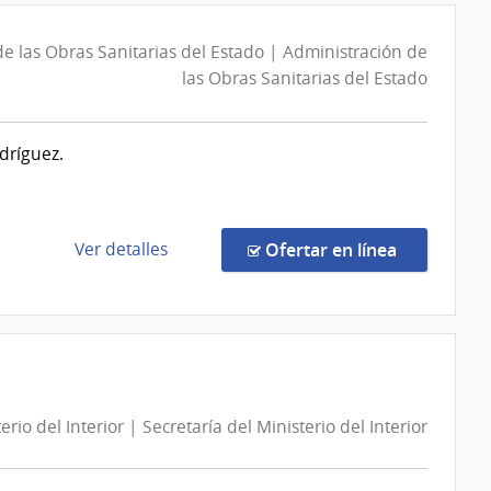
las
Abreviada
Obras
153/2026
e las Obras Sanitarias del Estado | Administración de
Sanitarias
|
las Obras Sanitarias del Estado
del
Administración
Estado
de
dríguez.
Servicios
de
Salud
del
de
en la comp
Ver detalles
Ofertar en línea
Estado
la
|
compra
Red
Concurso
de
de
Atención
Precios
Primaria
7451/2026
de
erio del Interior | Secretaría del Ministerio del Interior
|
Paysandú
Administración
de