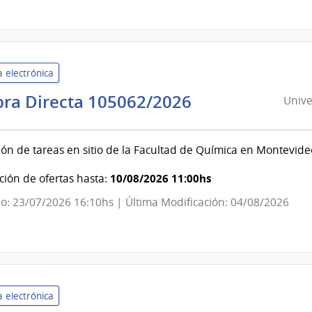
|
Administración
Nacional
de
 electrónica
Usinas
y
Universidad
ra Directa 105062/2026
Unive
Trasmisiones
de
Eléctricas
la
ión de tareas en sitio de la Facultad de Química en Montevide
República
|
10/08/2026 11:00hs
ión de ofertas hasta:
Oficinas
o: 23/07/2026 16:10hs | Última Modificación: 04/08/2026
Centrales
y
Escuelas
Dependientes
de
 electrónica
Rectorado