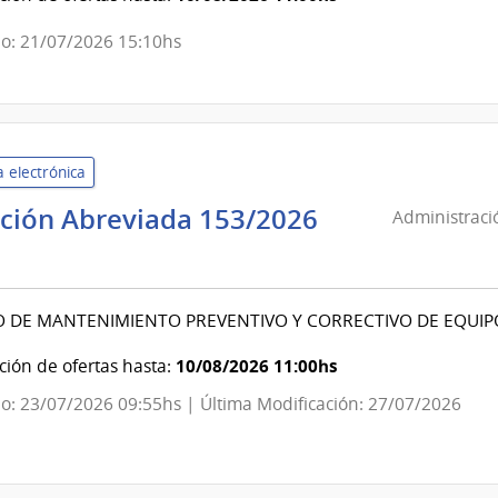
del
o: 21/07/2026 15:10hs
Estado
|
Administración
de
las
 electrónica
Obras
ación Abreviada 153/2026
Sanitarias
Administraci
nistración
del
Estado
cios
O DE MANTENIMIENTO PREVENTIVO Y CORRECTIVO DE EQUI
d
10/08/2026 11:00hs
ión de ofertas hasta:
o: 23/07/2026 09:55hs | Última Modificación: 27/07/2026
do