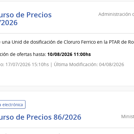
ción
rso de Precios
Administración d
aria
Administración
/2026
de
andú
las
 una Unid de dosificación de Cloruro Ferrico en la PTAR de Ro
Obras
Sanitarias
10/08/2026 11:00hs
ión de ofertas hasta:
del
o: 17/07/2026 15:10hs | Última Modificación: 04/08/2026
Estado
|
Administración
de
las
 electrónica
Obras
Sanitarias
Ministerio
urso de Precios 86/2026
Minist
del
del
Estado
Interior