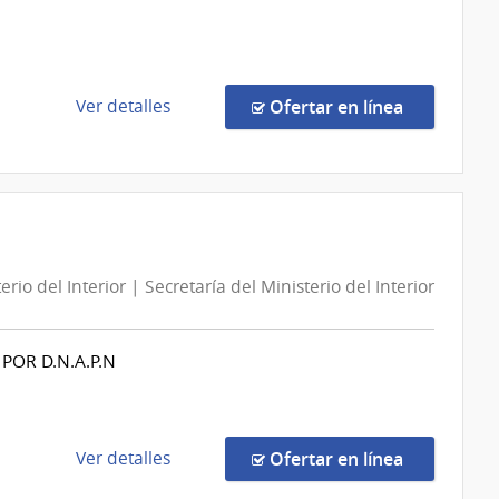
las
Obras
Sanitarias
del
de
en la compr
Ver detalles
Ofertar en línea
Estado
la
|
compra
Administración
Concurso
de
de
las
Precios
Obras
86/2026
erio del Interior | Secretaría del Ministerio del Interior
Sanitarias
|
del
Ministerio
Estado
del
POR D.N.A.P.N
Interior
|
Secretaría
del
de
en la compr
Ver detalles
Ofertar en línea
Ministerio
la