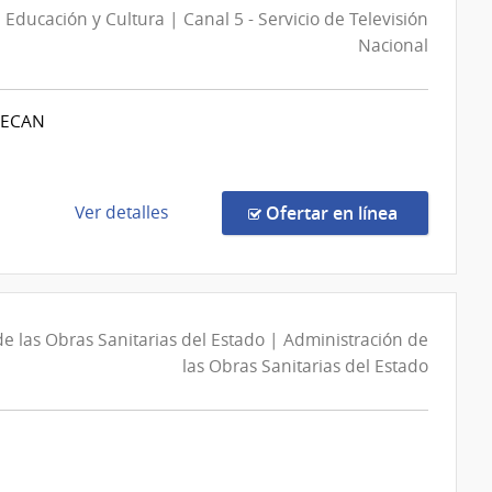
y
 Educación y Cultura | Canal 5 - Servicio de Televisión
Universidad
Trasmisiones
Nacional
de
Eléctricas
la
República
SECAN
|
Oficinas
Centrales
y
de
en la compr
Ver detalles
Ofertar en línea
Escuelas
la
Dependientes
compra
de
Licitación
Rectorado
Abreviada
e las Obras Sanitarias del Estado | Administración de
478/2026
las Obras Sanitarias del Estado
|
Ministerio
de
Educación
y