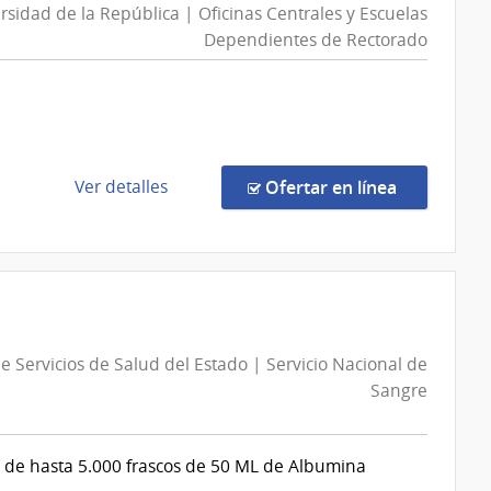
rsidad de la República | Oficinas Centrales y Escuelas
Dependientes de Rectorado
de
en la comp
Ver detalles
Ofertar en línea
la
compra
Concurso
de
Precios
13/2026
e Servicios de Salud del Estado | Servicio Nacional de
|
Sangre
Universidad
de
la
ta de hasta 5.000 frascos de 50 ML de Albumina
República