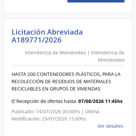
Preci
1521
|
Minis
Licitación Abreviada
de
Intendencia
A189771/2026
Educ
de
y
Intendencia de Montevideo | Intendencia de
Montevideo
Cultu
Montevideo
|
|
Direc
Intendencia
HASTA 200 CONTENEDORES PLÁSTICOS, PARA LA
Gene
de
RECOLECCIÓN DE RESIDUOS DE MATERIALES
de
Montevideo
RECICLABLES EN GRUPOS DE VIVIENDAS
la
Bibli
07/08/2026 11:45hs
Recepción de ofertas hasta:
Naci
Publicado: 14/07/2026 00:00hs | Última
Modificación: 29/07/2026 15:00hs
de
Ver detalles
la