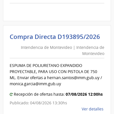
comp
Comp
Direc
D194
|
Inte
Int
Compra Directa D193895/2026
de
de
Mont
Intendencia de Montevideo | Intendencia de
Mon
|
Montevideo
|
Inte
Int
de
ESPUMA DE POLIURETANO EXPANDIDO
de
Mont
PROYECTABLE, PARA USO CON PISTOLA DE 750
Mon
ML. Enviar ofertas a hernan.santos@imm.gub.uy /
monica.garcia@imm.gub.uy
07/08/2026 12:00hs
Recepción de ofertas hasta:
Publicado: 04/08/2026 13:30hs
de
Ver detalles