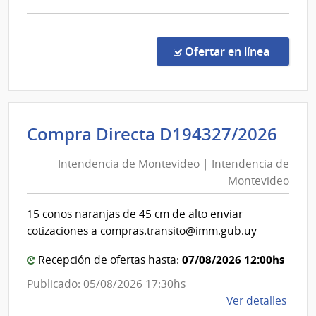
Carlos
comp
Comp
Direc
en la co
Ofertar en línea
1320
|
Admin
de
Int
Compra Directa D194327/2026
Servi
de
de
Intendencia de Montevideo | Intendencia de
Mon
Salu
Montevideo
|
del
Esta
Int
15 conos naranjas de 45 cm de alto enviar
|
de
cotizaciones a compras.transito@imm.gub.uy
Hospi
Mon
de
07/08/2026 12:00hs
Recepción de ofertas hasta:
San
Publicado: 05/08/2026 17:30hs
Carlo
de
Ver detalles