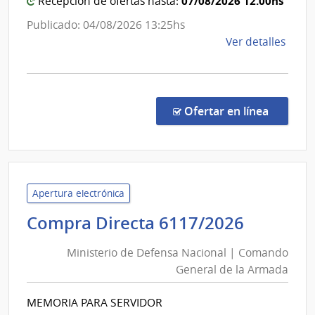
07/08/2026 12:00hs
Recepción de ofertas hasta:
la
Nación
Publicado: 04/08/2026 13:25hs
de
Ver detalles
la
comp
Comp
Direc
en la c
Ofertar en línea
73/2
|
Minis
de
Econ
Apertura electrónica
y
Ministe
Compra Directa 6117/2026
Fina
de
|
Ministerio de Defensa Nacional | Comando
Defens
Cont
General de la Armada
Nacion
Gene
|
de
MEMORIA PARA SERVIDOR
Coman
la