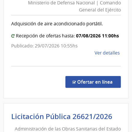
Ministerio de Defensa Nacional | Comando
Defensa
General del Ejército
Nacional
|
Adquisición de aire acondicionado portátil.
Comand
General
07/08/2026 11:00hs
Recepción de ofertas hasta:
del
Publicado: 29/07/2026 10:55hs
Ejército
de
Ver detalles
la
comp
Comp
Direc
en la c
Ofertar en línea
886/
|
Minis
de
Admi
Licitación Pública 26621/2026
Defe
de
Naci
Administración de las Obras Sanitarias del Estado
las
|