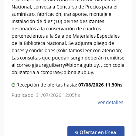
Dirección
Nacional, convoca a Concurso de Precios para el
General
suministro, fabricación, transporte, montaje e
de
instalación de diez (10) peines deslizantes
la
destinados a la conservación de cuadros
Biblioteca
pertenecientes a la Sala de Materiales Especiales
Nacional
de la Biblioteca Nacional. Se adjunta pliego de
bases y condiciones (solicitamos leer con atención).
Las consultas que puedan surgir deberán remitirse
al correo gjaureguiberry@bibna.gub.uy. , con copia
obligatoria a compras@bibna.gub.uy.
07/08/2026 11:30hs
Recepción de ofertas hasta:
Publicado: 31/07/2026 12:05hs
de
Ver detalles
la
comp
Conc
de
en la co
Ofertar en línea