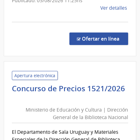
Publicado: 05/08/2026 11:25hs
Esta
de
Ver detalles
la
comp
Comp
Direc
en la co
Ofertar en línea
1318
|
Admin
de
Servi
Apertura electrónica
de
Concurso de Precios 1521/2026
Salu
Ministerio
del
de
Esta
Ministerio de Educación y Cultura | Dirección
Educación
|
General de la Biblioteca Nacional
y
Hospi
Cultura
Espa
El Departamento de Sala Uruguay y Materiales
|
Especiales de la Dirección General de Biblioteca