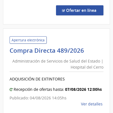
Comp
Direc
en la c
Ofertar en línea
67/2
|
Admin
de
Servi
Apertura electrónica
de
Administ
Compra Directa 489/2026
Salu
de
del
Administración de Servicios de Salud del Estado |
Servicios
Esta
Hospital del Cerro
de
|
Salud
Cent
ADQUISICIÓN DE EXTINTORES
del
Depa
de
Estado
07/08/2026 12:00hs
Recepción de ofertas hasta:
Pays
|
Publicado: 04/08/2026 14:05hs
Hospital
de
Ver detalles
del
la