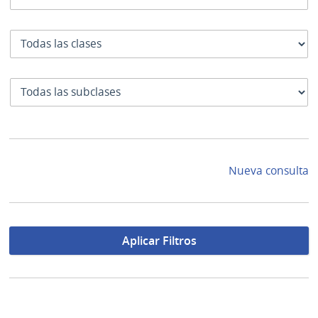
Clase
SubClase
Nueva consulta
Aplicar Filtros