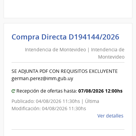
Comp
Direc
1266
|
Inte
Int
Compra Directa D194144/2026
de
de
Cane
Intendencia de Montevideo | Intendencia de
Mon
|
Montevideo
|
Inte
Int
de
SE ADJUNTA PDF CON REQUISITOS EXCLUYENTE
de
Cane
german.perez@imm.gub.uy
Mon
07/08/2026 12:00hs
Recepción de ofertas hasta:
Publicado: 04/08/2026 11:30hs | Última
Modificación: 04/08/2026 11:30hs
de
Ver detalles
la
comp