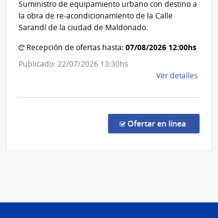
Suministro de equipamiento urbano con destino a
de
de
la obra de re-acondicionamiento de la Calle
la
Mald
Sarandí de la ciudad de Maldonado.
Arma
07/08/2026 12:00hs
Recepción de ofertas hasta:
Publicado: 22/07/2026 13:30hs
de
Ver detalles
la
comp
Licit
Abre
en la c
Ofertar en línea
29/2
|
Inte
de
Mald
|
Inte
de