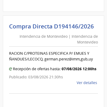
Comp
Direc
D194
|
Inte
Int
Compra Directa D194146/2026
de
de
Mont
Intendencia de Montevideo | Intendencia de
Mon
|
Montevideo
|
Inte
Int
de
RACION C/PROTEINAS ESPECIFICA P/ EMUES Y
de
Mont
ÑANDUES/LECOCQ, german.perez@imm,gub,uy
Mon
07/08/2026 12:00hs
Recepción de ofertas hasta:
Publicado: 03/08/2026 21:30hs
de
Ver detalles
la
comp
Comp
Direc