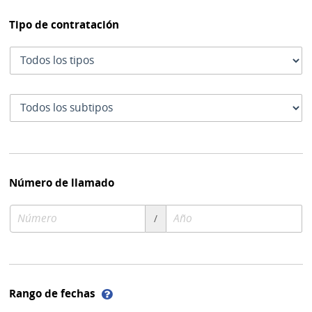
Tipo de contratación
Tipo
de
contratación
Subtipo
de
contratación
Número de llamado
Número
Año
/
de
de
compra
compra
Ayuda
Rango de fechas
sobre