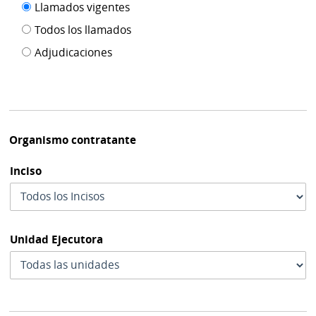
Filtro tipo
Llamados vigentes
por
de
fecha
Todos los llamados
de
publicación
Adjudicaciones
modif
Organismo contratante
Inciso
Unidad Ejecutora