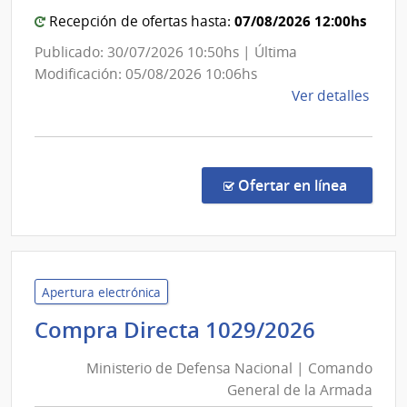
Naci
Genera
07/08/2026 12:00hs
Recepción de ofertas hasta:
de
Publicado: 30/07/2026 10:50hs | Última
la
Modificación: 05/08/2026 10:06hs
Armad
de
Ver detalles
la
comp
Comp
Direc
en la c
Ofertar en línea
6117
|
Minis
de
Defe
Apertura electrónica
Naci
Ministe
Compra Directa 1029/2026
|
de
Com
Ministerio de Defensa Nacional | Comando
Defens
Gene
General de la Armada
Nacion
de