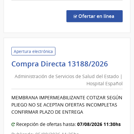
comp
Licit
Públi
en la co
Ofertar en línea
2655
|
Admin
de
las
Apertura electrónica
Obra
Admini
Compra Directa 13188/2026
Sanit
de
del
Administración de Servicios de Salud del Estado |
Servic
Esta
Hospital Español
de
|
Salud
Admin
MEMBRANA IMPERMEABILIZANTE COTIZAR SEGÚN
del
de
PLIEGO NO SE ACEPTAN OFERTAS INCOMPLETAS
las
Estad
CONFIRMAR PLAZO DE ENTREGA
Obra
|
Sanit
07/08/2026 11:30hs
Hospit
Recepción de ofertas hasta:
del
Españ