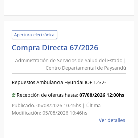
Comp
Direc
D193
|
Inte
Apertura electrónica
de
Administr
Compra Directa 67/2026
Mont
de
|
Administración de Servicios de Salud del Estado |
Inte
Servicios
Centro Departamental de Paysandú
de
de
Mont
Salud
Repuestos Ambulancia Hyundai IOF 1232-
del
Estado
07/08/2026 12:00hs
Recepción de ofertas hasta:
|
Publicado: 05/08/2026 10:45hs | Última
Centro
Modificación: 05/08/2026 10:46hs
Departam
de
Ver detalles
de
la
Paysandú
comp