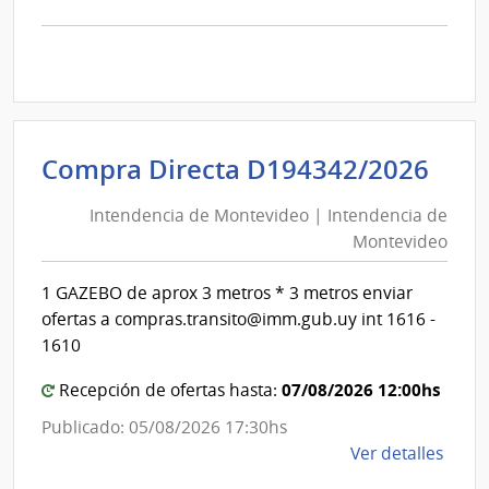
la
comp
Comp
Direc
D194
|
Inte
Int
Compra Directa D194342/2026
de
de
Mont
Intendencia de Montevideo | Intendencia de
Mon
|
Montevideo
|
Inte
Int
de
1 GAZEBO de aprox 3 metros * 3 metros enviar
de
Mont
ofertas a compras.transito@imm.gub.uy int 1616 -
Mon
1610
07/08/2026 12:00hs
Recepción de ofertas hasta:
Publicado: 05/08/2026 17:30hs
de
Ver detalles
la