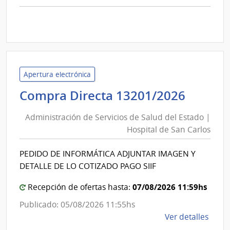
comp
Licit
Abre
A189
|
Inte
Apertura electrónica
de
Admini
Compra Directa 13201/2026
Mont
de
|
Administración de Servicios de Salud del Estado |
Inte
Servic
Hospital de San Carlos
de
de
Mont
Salud
PEDIDO DE INFORMÁTICA ADJUNTAR IMAGEN Y
del
DETALLE DE LO COTIZADO PAGO SIIF
Estad
|
07/08/2026 11:59hs
Recepción de ofertas hasta:
Hospit
Publicado: 05/08/2026 11:55hs
de
de
Ver detalles
San
la