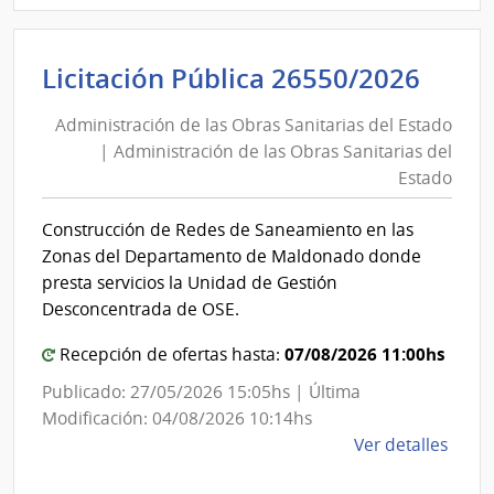
Admin
de
Admi
Licitación Pública 26550/2026
las
de
Obra
Administración de las Obras Sanitarias del Estado
las
Sanit
| Administración de las Obras Sanitarias del
Obra
del
Estado
Esta
Sani
|
del
Construcción de Redes de Saneamiento en las
Admin
Esta
Zonas del Departamento de Maldonado donde
de
|
presta servicios la Unidad de Gestión
las
Admi
Desconcentrada de OSE.
Obra
de
Sanit
07/08/2026 11:00hs
Recepción de ofertas hasta:
las
del
Obra
Publicado: 27/05/2026 15:05hs | Última
Esta
Sani
Modificación: 04/08/2026 10:14hs
del
de
Ver detalles
la
Esta