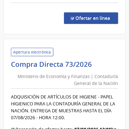
Cerro
comp
Comp
Direc
en la co
Ofertar en línea
489/
|
Admin
de
Servi
Apertura electrónica
de
Ministerio
Compra Directa 73/2026
Salu
de
del
Ministerio de Economía y Finanzas | Contaduría
Economía
Esta
General de la Nación
y
|
Finanzas
Hospi
ADQUISICIÓN DE ARTÍCULOS DE HIGIENE - PAPEL
|
del
HIGIENICO PARA LA CONTADURÍA GENERAL DE LA
Cerr
Contadurí
NACIÓN. ENTREGA DE MUESTRAS HASTA EL DÍA
General
07/08/2026 - HORA 12:00.
de