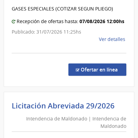
|
la
GASES ESPECIALES (COTIZAR SEGUN PLIEGO)
Coman
Arma
Genera
07/08/2026 12:00hs
Recepción de ofertas hasta:
de
Publicado: 31/07/2026 11:25hs
la
de
Ver detalles
Armad
la
comp
Comp
Direc
en la c
Ofertar en línea
1029
|
Minis
de
Inten
Licitación Abreviada 29/2026
Defe
de
Naci
Intendencia de Maldonado | Intendencia de
Mald
|
Maldonado
|
Com
Gene
Inten