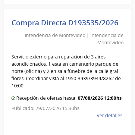
D194
|
Inte
Int
Compra Directa D193535/2026
de
de
Mont
Intendencia de Montevideo | Intendencia de
Mon
|
Montevideo
|
Inte
Int
de
Servicio externo para reparacion de 3 aires
de
Mont
acondicionados, 1 esta en cementerio parque del
Mon
norte (oficina) y 2 en sala fúnebre de la calle gral
flores. Coordinar vista al 1950-3939/3944/8262 de
10:00
07/08/2026 12:00hs
Recepción de ofertas hasta:
Publicado: 29/07/2026 15:30hs
de
Ver detalles
la
comp