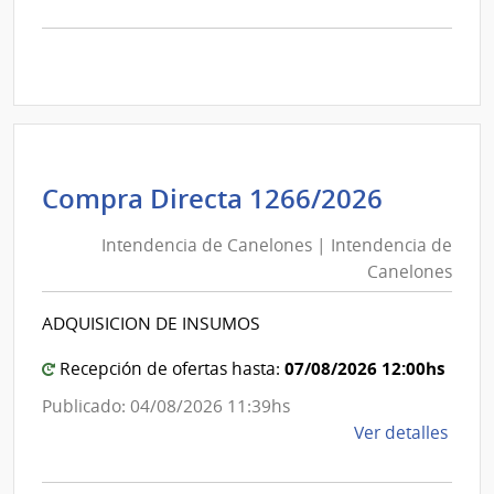
la
comp
Comp
Direc
D193
|
Inte
de
Intende
Compra Directa 1266/2026
Mont
de
|
Intendencia de Canelones | Intendencia de
Canelo
Inte
Canelones
|
de
Intende
Mont
ADQUISICION DE INSUMOS
de
Canelo
07/08/2026 12:00hs
Recepción de ofertas hasta:
Publicado: 04/08/2026 11:39hs
de
Ver detalles
la
comp