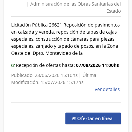
| Administración de las Obras Sanitarias del
Obra
Com
Estado
Gene
Sani
del
del
Licitación Pública 26621 Reposición de pavimentos
Ejérc
Esta
en calzada y vereda, reposición de tapas de cajas
|
especiales, construcción de cámaras para piezas
Admi
especiales, zanjado y tapado de pozos, en la Zona
de
Oeste del Dpto. Montevideo de la
las
07/08/2026 11:00hs
Recepción de ofertas hasta:
Obra
Sani
Publicado: 23/06/2026 15:10hs | Última
del
Modificación: 15/07/2026 15:17hs
de
Ver detalles
Esta
la
comp
Licit
Públi
en la co
Ofertar en línea
2662
|