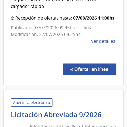
de
Admin
cargador rápido
de
Laval
las
07/08/2026 11:00hs
Recepción de ofertas hasta:
Obra
Publicado: 07/07/2026 09:45hs | Última
Sanit
Modificación: 27/07/2026 09:25hs
del
de
Ver detalles
Esta
la
comp
Licit
Abre
en la co
Ofertar en línea
10/2
|
Inte
de
Laval
Apertura electrónica
|
Intend
Licitación Abreviada 9/2026
Inte
de
de
Intendencia de Lavalleja | Intendencia de