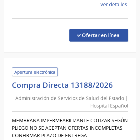
del
de
Ver detalles
la
Esta
comp
Licit
Públi
en la co
Ofertar en línea
2655
|
Admin
de
las
Apertura electrónica
Obra
Admini
Compra Directa 13188/2026
Sanit
de
del
Administración de Servicios de Salud del Estado |
Servic
Esta
Hospital Español
de
|
Salud
Admin
MEMBRANA IMPERMEABILIZANTE COTIZAR SEGÚN
del
de
PLIEGO NO SE ACEPTAN OFERTAS INCOMPLETAS
las
Estad
CONFIRMAR PLAZO DE ENTREGA
Obra