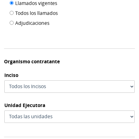
Filtro tipo
Llamados vigentes
por
de
fecha
Todos los llamados
de
publicación
Adjudicaciones
modif
Organismo contratante
Inciso
Unidad Ejecutora