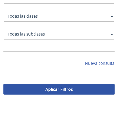
Clase
SubClase
Nueva consulta
Aplicar Filtros