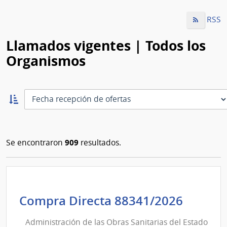
RSS
Llamados vigentes | Todos los
Organismos
Ordernar
ascendente:
Ordenar
909
Se encontraron
resultados.
Admini
Compra Directa 88341/2026
de
Administración de las Obras Sanitarias del Estado
las