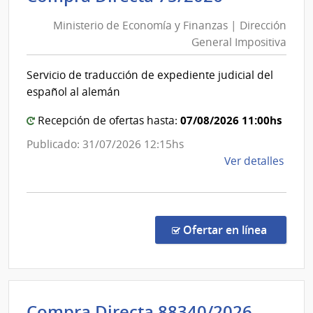
de
del
Ministerio de Economía y Finanzas | Dirección
Economía
Esta
General Impositiva
y
|
Finanzas
Admin
Servicio de traducción de expediente judicial del
|
de
español al alemán
las
Dirección
Obra
General
07/08/2026 11:00hs
Recepción de ofertas hasta:
Sanit
Impositiv
Publicado: 31/07/2026 12:15hs
del
de
Ver detalles
Esta
la
comp
Comp
Direc
en la c
Ofertar en línea
75/2
|
Minis
de
Admini
Compra Directa 88340/2026
Econ