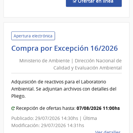
en la co
Ofertar en línea
Preci
7440
|
Admin
de
Apertura electrónica
las
Min
Compra por Excepción 16/2026
Obra
de
Sanit
Ministerio de Ambiente | Dirección Nacional de
Am
del
Calidad y Evaluación Ambiental
|
Esta
Dir
|
Adquisición de reactivos para el Laboratorio
Nac
Admin
Ambiental. Se adjuntan archivos con detalles del
de
de
Pliego.
las
Cal
Obra
07/08/2026 11:00hs
y
Recepción de ofertas hasta:
Sanit
Eva
Publicado: 29/07/2026 14:30hs | Última
del
Amb
Modificación: 29/07/2026 14:31hs
Esta
de
Ver detalles