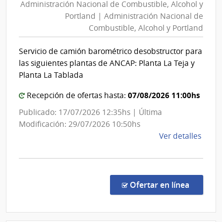
Administración Nacional de Combustible, Alcohol y
de
Portland | Administración Nacional de
Combustible,
Combustible, Alcohol y Portland
Alcohol
y
Servicio de camión barométrico desobstructor para
Portland
las siguientes plantas de ANCAP: Planta La Teja y
|
Planta La Tablada
Administración
07/08/2026 11:00hs
Recepción de ofertas hasta:
Nacional
de
Publicado: 17/07/2026 12:35hs | Última
Combustible,
Modificación: 29/07/2026 10:50hs
Alcohol
de
Ver detalles
y
la
comp
Portland
Conc
de
en la c
Ofertar en línea
Preci
1467
|