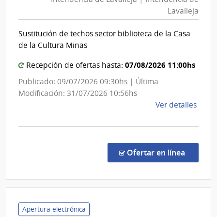
Lavall
Laval
Lavalleja
|
Intend
Sustitución de techos sector biblioteca de la Casa
de
de la Cultura Minas
Lavall
07/08/2026 11:00hs
Recepción de ofertas hasta:
Publicado: 09/07/2026 09:30hs | Última
Modificación: 31/07/2026 10:56hs
de
Ver detalles
la
comp
Licit
Abre
en la co
Ofertar en línea
9/20
|
Inte
de
Laval
Apertura electrónica