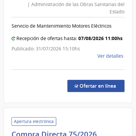
| Administración de las Obras Sanitarias del
Obras
Estado
Sanita
del
Servicio de Mantenimiento Motores Eléctricos
Estad
|
07/08/2026 11:00hs
Recepción de ofertas hasta:
Admini
Publicado: 31/07/2026 15:10hs
de
de
Ver detalles
las
la
Obras
comp
Sanita
Comp
del
Direc
en la co
Ofertar en línea
8834
Estad
|
Admin
de
las
Apertura electrónica
Obra
Ministerio
Compra Directa 75/2026
Sanit