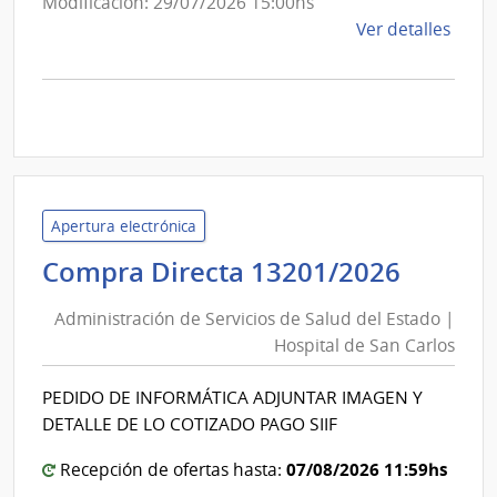
Modificación: 29/07/2026 15:00hs
de
Ver detalles
la
comp
Licit
Abre
A189
|
Inte
Apertura electrónica
de
Admini
Compra Directa 13201/2026
Mont
de
|
Administración de Servicios de Salud del Estado |
Inte
Servic
Hospital de San Carlos
de
de
Mont
Salud
PEDIDO DE INFORMÁTICA ADJUNTAR IMAGEN Y
del
DETALLE DE LO COTIZADO PAGO SIIF
Estad
|
07/08/2026 11:59hs
Recepción de ofertas hasta: