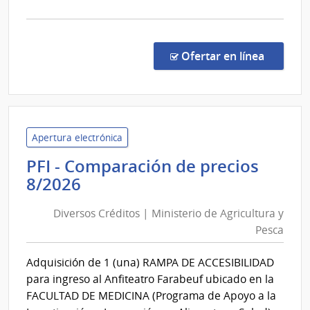
la
comp
PFI
-
en la co
Ofertar en línea
Comp
de
preci
9/20
|
Apertura electrónica
Diver
PFI - Comparación de precios
Crédi
Diversos
8/2026
|
Créditos
Minis
Diversos Créditos | Ministerio de Agricultura y
|
de
Pesca
Ministerio
Agric
de
y
Adquisición de 1 (una) RAMPA DE ACCESIBILIDAD
Pesc
Agricultura
para ingreso al Anfiteatro Farabeuf ubicado en la
y
FACULTAD DE MEDICINA (Programa de Apoyo a la
Pesca