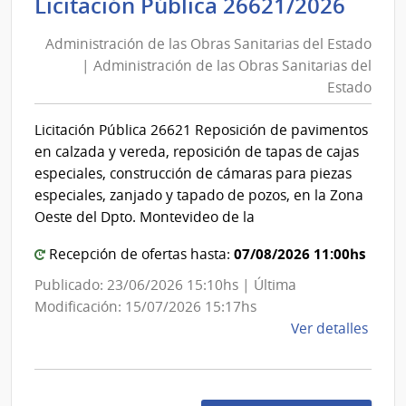
Admi
Licitación Pública 26621/2026
Defe
de
Naci
Administración de las Obras Sanitarias del Estado
las
|
| Administración de las Obras Sanitarias del
Obra
Com
Estado
Gene
Sani
del
del
Licitación Pública 26621 Reposición de pavimentos
Ejérc
Esta
en calzada y vereda, reposición de tapas de cajas
|
especiales, construcción de cámaras para piezas
Admi
especiales, zanjado y tapado de pozos, en la Zona
de
Oeste del Dpto. Montevideo de la
las
07/08/2026 11:00hs
Recepción de ofertas hasta:
Obra
Sani
Publicado: 23/06/2026 15:10hs | Última
del
Modificación: 15/07/2026 15:17hs
de
Ver detalles
Esta
la
comp
Licit