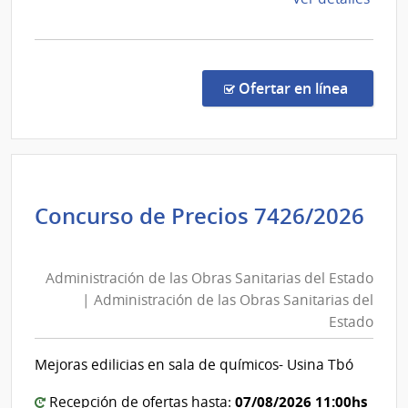
la
comp
Comp
por
en la c
Ofertar en línea
Exce
16/2
|
Minis
de
Concurso de Precios 7426/2026
Ambi
Administración
|
de
Direc
Administración de las Obras Sanitarias del Estado
las
Naci
| Administración de las Obras Sanitarias del
de
Obras
Estado
Cali
Sanitarias
y
del
Mejoras edilicias en sala de químicos- Usina Tbó
Eval
Estado
Ambi
|
07/08/2026 11:00hs
Recepción de ofertas hasta: