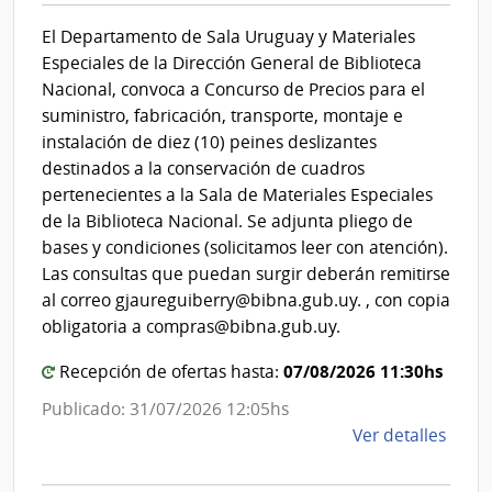
Cultura
Espa
El Departamento de Sala Uruguay y Materiales
|
Especiales de la Dirección General de Biblioteca
Dirección
Nacional, convoca a Concurso de Precios para el
General
suministro, fabricación, transporte, montaje e
de
instalación de diez (10) peines deslizantes
la
destinados a la conservación de cuadros
Biblioteca
pertenecientes a la Sala de Materiales Especiales
Nacional
de la Biblioteca Nacional. Se adjunta pliego de
bases y condiciones (solicitamos leer con atención).
Las consultas que puedan surgir deberán remitirse
al correo gjaureguiberry@bibna.gub.uy. , con copia
obligatoria a compras@bibna.gub.uy.
07/08/2026 11:30hs
Recepción de ofertas hasta:
Publicado: 31/07/2026 12:05hs
de
Ver detalles
la
comp