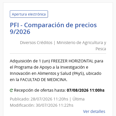
Admin
de
las
Apertura electrónica
Obra
PFI - Comparación de precios
Sanit
Diversos
9/2026
del
Créditos
Esta
Diversos Créditos | Ministerio de Agricultura y
|
|
Pesca
Ministerio
Admin
de
de
Adquisición de 1 (un) FREEZER HORIZONTAL para
las
Agricultura
el Programa de Apoyo a la Investigación e
Obra
y
Innovación en Alimentos y Salud (PAyS), ubicado
Sanit
Pesca
en la FACULTAD DE MEDICINA.
del
Esta
07/08/2026 11:00hs
Recepción de ofertas hasta:
Publicado: 28/07/2026 11:20hs | Última
Modificación: 30/07/2026 11:22hs
de
Ver detalles