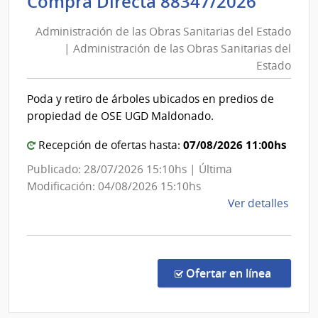
Admini
Compra Directa 88347/2026
las
de
Obra
Administración de las Obras Sanitarias del Estado
las
Sanit
| Administración de las Obras Sanitarias del
Obras
del
Estado
Esta
Sanita
|
del
Poda y retiro de árboles ubicados en predios de
Admin
Estad
propiedad de OSE UGD Maldonado.
de
|
las
07/08/2026 11:00hs
Admini
Recepción de ofertas hasta:
Obra
de
Publicado: 28/07/2026 15:10hs | Última
Sanit
las
Modificación: 04/08/2026 15:10hs
del
Obras
de
Ver detalles
Esta
Sanita
la
del
comp
Comp
Estad
Direc
en la co
Ofertar en línea
8834
|