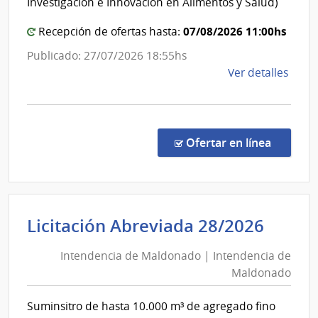
Investigación e Innovación en Alimentos y Salud)
07/08/2026 11:00hs
Recepción de ofertas hasta:
Publicado: 27/07/2026 18:55hs
de
Ver detalles
la
comp
PFI
-
en la co
Ofertar en línea
Comp
de
preci
8/20
Inten
Licitación Abreviada 28/2026
|
de
Diver
Intendencia de Maldonado | Intendencia de
Mald
Crédi
Maldonado
|
|
Minis
Inten
Suminsitro de hasta 10.000 m³ de agregado fino
de
de