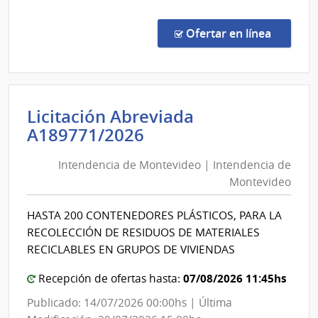
Conc
de
en la co
Ofertar en línea
Preci
1521
|
Minis
Licitación Abreviada
de
Intendencia
A189771/2026
Educ
de
y
Intendencia de Montevideo | Intendencia de
Montevideo
Cultu
Montevideo
|
|
Direc
Intendencia
HASTA 200 CONTENEDORES PLÁSTICOS, PARA LA
Gene
de
RECOLECCIÓN DE RESIDUOS DE MATERIALES
de
Montevideo
RECICLABLES EN GRUPOS DE VIVIENDAS
la
Bibli
07/08/2026 11:45hs
Recepción de ofertas hasta:
Naci
Publicado: 14/07/2026 00:00hs | Última