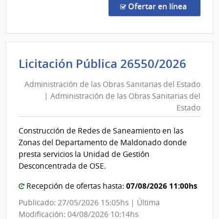
Públi
en la co
Ofertar en línea
2662
|
Admin
de
Admi
Licitación Pública 26550/2026
las
de
Obra
Administración de las Obras Sanitarias del Estado
las
Sanit
| Administración de las Obras Sanitarias del
Obra
del
Estado
Esta
Sani
|
del
Construcción de Redes de Saneamiento en las
Admin
Esta
Zonas del Departamento de Maldonado donde
de
|
presta servicios la Unidad de Gestión
las
Admi
Desconcentrada de OSE.
Obra
de
Sanit
07/08/2026 11:00hs
Recepción de ofertas hasta:
las
del
Obra
Publicado: 27/05/2026 15:05hs | Última
Esta
Sani
Modificación: 04/08/2026 10:14hs