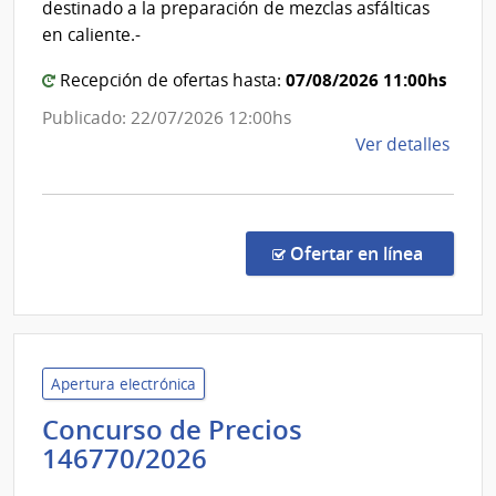
destinado a la preparación de mezclas asfálticas
Agric
Mald
en caliente.-
y
Pesc
07/08/2026 11:00hs
Recepción de ofertas hasta:
Publicado: 22/07/2026 12:00hs
de
Ver detalles
la
comp
Licit
Abre
en la c
Ofertar en línea
28/2
|
Inte
de
Mald
Apertura electrónica
|
Concurso de Precios
Inte
Administración
146770/2026
de
Nacional
Mald