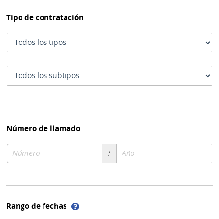
Tipo de contratación
Tipo
de
contratación
Subtipo
de
contratación
Número de llamado
Número
Año
/
de
de
compra
compra
Ayuda
Rango de fechas
sobre