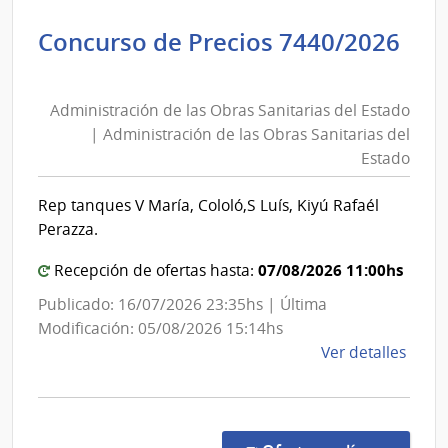
Admin
Concurso de Precios 7440/2026
Naci
Administración
de
de
Comb
Administración de las Obras Sanitarias del Estado
las
Alcoh
| Administración de las Obras Sanitarias del
y
Obras
Estado
Portl
Sanitarias
|
del
Rep tanques V María, Cololó,S Luís, Kiyú Rafaél
Admin
Estado
Perazza.
Naci
|
de
Administración
07/08/2026 11:00hs
Recepción de ofertas hasta:
Comb
de
Publicado: 16/07/2026 23:35hs | Última
Alcoh
las
Modificación: 05/08/2026 15:14hs
y
Obras
de
Ver detalles
Portl
Sanitarias
la
del
comp
Conc
Estado
de