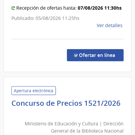
|
Sanit
07/08/2026 11:30hs
Hospit
Recepción de ofertas hasta:
del
Españ
Publicado: 05/08/2026 11:25hs
Esta
de
Ver detalles
la
comp
Comp
Direc
en la co
Ofertar en línea
1318
|
Admin
de
Servi
Apertura electrónica
de
Concurso de Precios 1521/2026
Salu
Ministerio
del
de
Esta
Ministerio de Educación y Cultura | Dirección
Educación
|
General de la Biblioteca Nacional
y
Hospi