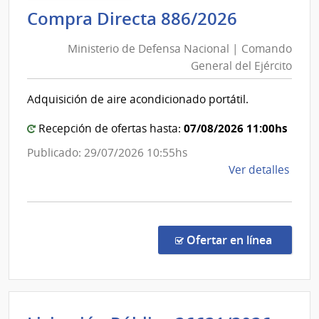
|
Minister
Compra Directa 886/2026
Inte
de
de
Ministerio de Defensa Nacional | Comando
Defensa
Laval
General del Ejército
Nacional
|
Adquisición de aire acondicionado portátil.
Comand
General
07/08/2026 11:00hs
Recepción de ofertas hasta:
del
Publicado: 29/07/2026 10:55hs
Ejército
de
Ver detalles
la
comp
Comp
Direc
en la c
Ofertar en línea
886/
|
Minis
de