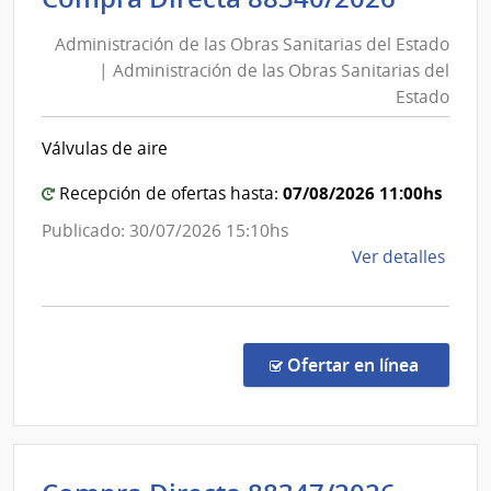
de
y
Administración de las Obras Sanitarias del Estado
las
Fina
| Administración de las Obras Sanitarias del
Obras
|
Estado
Direc
Sanita
Gene
del
Válvulas de aire
Impos
Estad
|
07/08/2026 11:00hs
Recepción de ofertas hasta:
Admini
Publicado: 30/07/2026 15:10hs
de
de
Ver detalles
las
la
Obras
comp
Sanita
Comp
del
Direc
en la co
Ofertar en línea
8834
Estad
|
Admin
de