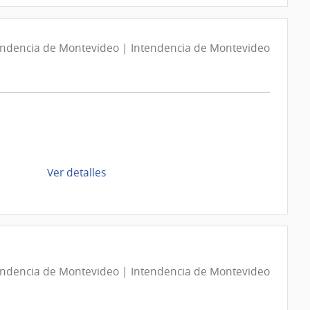
Compra
Directa
D193983/2026
endencia de Montevideo | Intendencia de Montevideo
|
Intendencia
de
Montevideo
|
Intendencia
de
de
Ver detalles
Montevideo
la
compra
Compra
Directa
D194210/2026
endencia de Montevideo | Intendencia de Montevideo
|
Intendencia
de