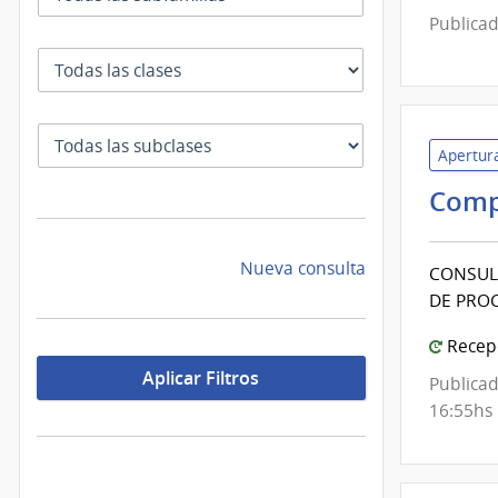
Publicad
Clase
SubClase
Apertura
Comp
Nueva consulta
CONSUL
DE PRO
Recepc
Aplicar Filtros
Publicad
16:55hs