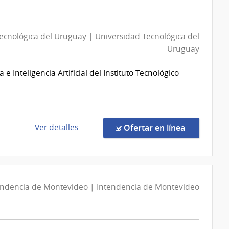
Directa
6548/2026
|
ecnológica del Uruguay | Universidad Tecnológica del
Agencia
Uruguay
Nacional
de
Inteligencia Artificial del Instituto Tecnológico
Vivienda
|
Agencia
Nacional
de
de
en la comp
Ver detalles
Ofertar en línea
Vivienda
la
compra
Licitación
Abreviada
endencia de Montevideo | Intendencia de Montevideo
18/2026
|
Universidad
Tecnológica