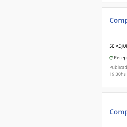
Comp
Inte
de
Mont
SE ADJU
|
Inte
Recepc
de
Publicad
Mont
19:30hs
Comp
Inte
de