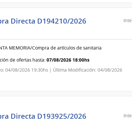
ra Directa D194210/2026
Int
ndencia
evideo
NTA MEMORIA/Compra de artículos de sanitaria
ndencia
07/08/2026 18:00hs
ión de ofertas hasta:
o: 04/08/2026 19:30hs | Última Modificación: 04/08/2026
evideo
ra Directa D193925/2026
Int
ndencia