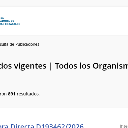
sulta de Publicaciones
os vigentes | Todos los Organis
891
aron
resultados.
ra Directa D193462/2026
Int