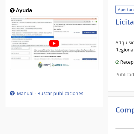
Apertura
Ayuda
Licit
Adquisic
Regional
Recepc
Publicad
Manual - Buscar publicaciones
Comp
Inte
de
Mont