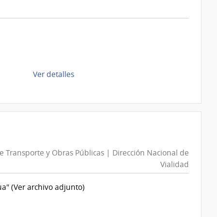
Intendencia
de
Montevideo
|
Intendencia
de
de
Ver detalles
Montevideo
la
compra
Compra
Directa
D193698/2026
|
de Transporte y Obras Públicas | Dirección Nacional de
Intendencia
Vialidad
de
Montevideo
a" (Ver archivo adjunto)
|
Intendencia
de