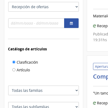
las
Tipo
de
fechas
como
de
Mont
se
Material
fecha
|
usan
Rango
por
Inte
Recepc
de
el
de
fechas
cual
Publicad
Mont
se
19:31hs
filtra
Catálogo de artículos
Filtro de
Clasificación
Apertura
catálogo
Artículo
Comp
de
artículos
Familia
"Un tanq
Recepc
Subfamilia