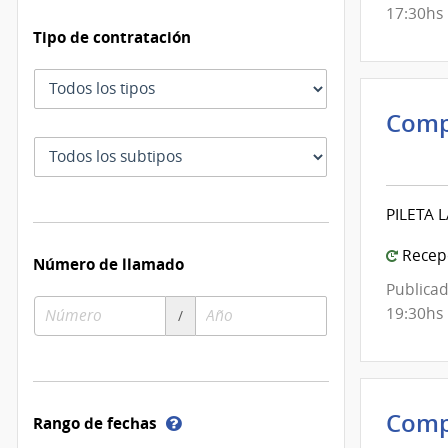
Mont
17:30hs
Tipo de contratación
Tipo
de
Comp
contratación
Inte
Subtipo
de
de
Mont
contratación
PILETA
|
Inte
Recepc
Número de llamado
de
Publicad
Mont
Número
Año
19:30hs
/
de
de
compra
compra
Comp
Ayuda
Rango de fechas
sobre
Inte