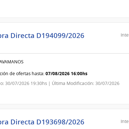
evideo
ra Directa D194099/2026
Int
ndencia
evideo
 LAVAMANOS
ndencia
07/08/2026 16:00hs
ión de ofertas hasta:
o: 30/07/2026 19:30hs | Última Modificación: 30/07/2026
evideo
ra Directa D193698/2026
Int
ndencia