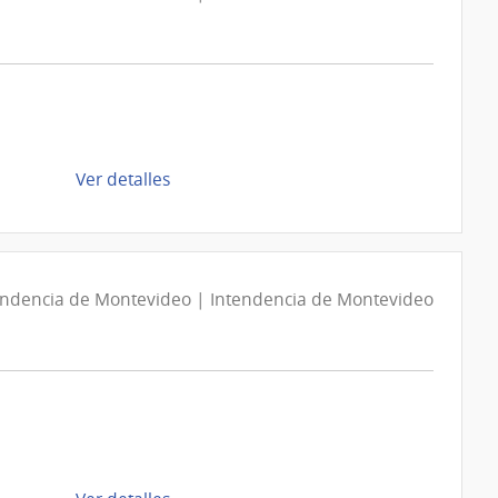
de
Ver detalles
la
compra
Compra
Directa
endencia de Montevideo | Intendencia de Montevideo
D193462/2026
|
Intendencia
de
Montevideo
|
Intendencia