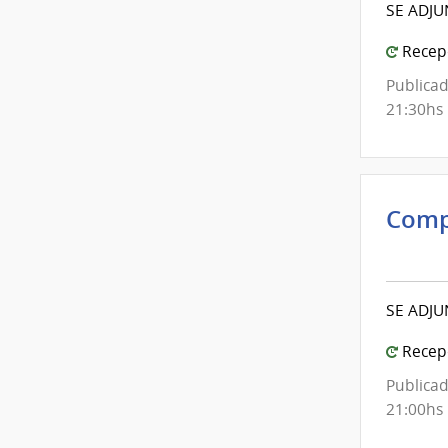
SE ADJU
|
Inte
Recepc
de
Publicad
Mont
21:30hs
Comp
Inte
de
Mont
SE ADJU
|
Inte
Recepc
de
Publicad
Mont
21:00hs