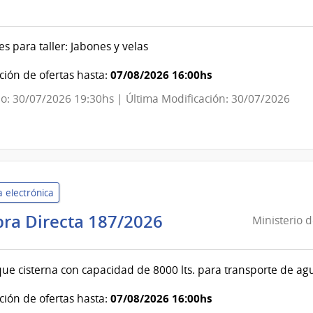
evideo
es para taller: Jabones y velas
ndencia
07/08/2026 16:00hs
ión de ofertas hasta:
o: 30/07/2026 19:30hs | Última Modificación: 30/07/2026
evideo
 electrónica
Ministerio
ra Directa 187/2026
Ministerio 
de
Transporte
ue cisterna con capacidad de 8000 lts. para transporte de agu
y
Obras
07/08/2026 16:00hs
ión de ofertas hasta:
Públicas