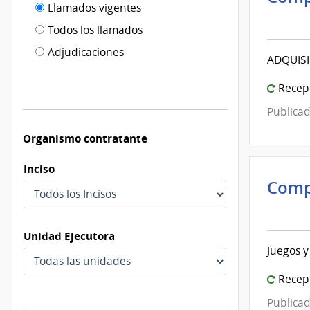
Filtro tipo
Llamados vigentes
por
Inte
de
fecha
de
Todos los llamados
de
Mont
publicación
Adjudicaciones
modificación
ADQUISI
|
Inte
Recepc
de
Publicad
Mont
Organismo contratante
Inciso
Comp
Inte
de
Unidad Ejecutora
Mont
Juegos y
|
Inte
Recepc
de
Publicad