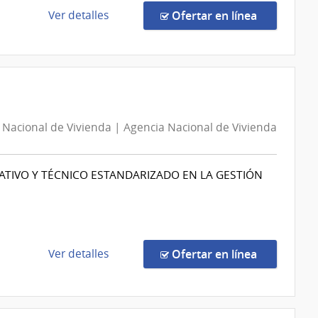
Montevideo
de
en la comp
Ver detalles
Ofertar en línea
la
compra
Compra
Directa
187/2026
|
 Nacional de Vivienda | Agencia Nacional de Vivienda
Ministerio
de
Transporte
IVO Y TÉCNICO ESTANDARIZADO EN LA GESTIÓN
y
Obras
Públicas
|
Dirección
de
en la comp
Ver detalles
Ofertar en línea
Nacional
la
de
compra
Vialidad
Compra