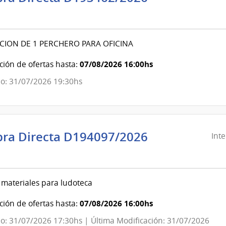
ndencia
evideo
CION DE 1 PERCHERO PARA OFICINA
ndencia
07/08/2026 16:00hs
ión de ofertas hasta:
o: 31/07/2026 19:30hs
evideo
ra Directa D194097/2026
Int
ndencia
evideo
 materiales para ludoteca
ndencia
07/08/2026 16:00hs
ión de ofertas hasta:
o: 31/07/2026 17:30hs | Última Modificación: 31/07/2026