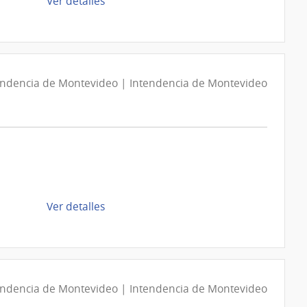
de
de
Ver detalles
Montevideo
la
compra
Compra
Directa
D194097/2026
endencia de Montevideo | Intendencia de Montevideo
|
Intendencia
de
Montevideo
|
Intendencia
de
de
Ver detalles
Montevideo
la
compra
Compra
Directa
D194099/2026
endencia de Montevideo | Intendencia de Montevideo
|