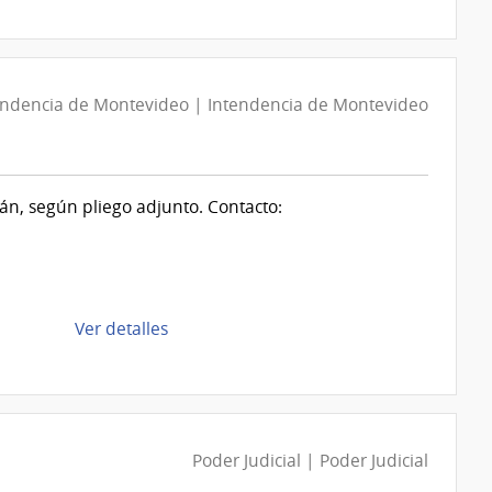
la
de
compra
Montevideo
Compra
Directa
endencia de Montevideo | Intendencia de Montevideo
1247/2026
|
Intendencia
de
mán, según pliego adjunto. Contacto:
Canelones
|
Intendencia
de
Canelones
de
Ver detalles
la
compra
Compra
Directa
D193759/2026
Poder Judicial | Poder Judicial
|