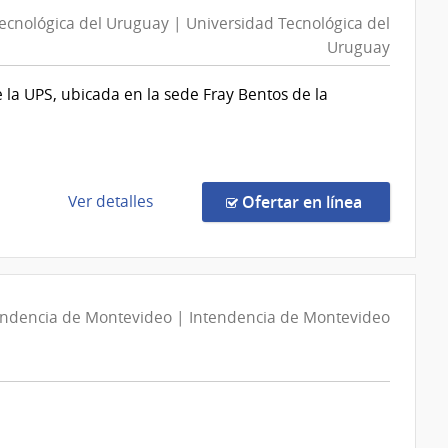
|
ecnológica del Uruguay | Universidad Tecnológica del
Universidad
Uruguay
Tecnológica
del
 la UPS, ubicada en la sede Fray Bentos de la
Uruguay
|
Universidad
Tecnológica
del
de
en la comp
Ver detalles
Ofertar en línea
Uruguay
la
compra
Compra
Directa
endencia de Montevideo | Intendencia de Montevideo
724/2026
|
Universidad
Tecnológica
del
Uruguay