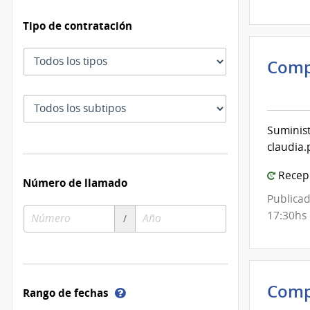
Tipo de contratación
Tipo
Comp
de
Inte
contratación
de
Subtipo
Mont
de
Suminist
|
contratación
claudia
Inte
de
Recepc
Número de llamado
Mont
Publicad
Número
Año
17:30hs
/
de
de
compra
compra
Comp
Ayuda
Rango de fechas
sobre