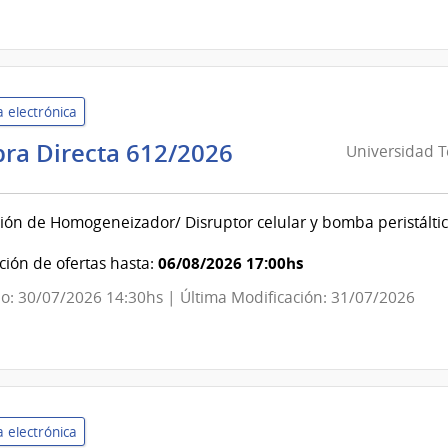
Banco
de
la
República
 electrónica
del
Uruguay
Universidad
ra Directa 612/2026
Universidad T
Tecnológica
del
ión de Homogeneizador/ Disruptor celular y bomba peristáltic
Uruguay
|
06/08/2026 17:00hs
ión de ofertas hasta:
Universidad
o: 30/07/2026 14:30hs | Última Modificación: 31/07/2026
Tecnológica
del
Uruguay
 electrónica