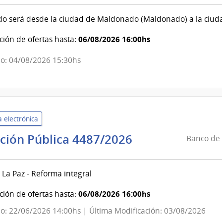
|
ado será desde la ciudad de Maldonado (Maldonado) a la ciu
Poder
Judicial
06/08/2026 16:00hs
ión de ofertas hasta:
o: 04/08/2026 15:30hs
 electrónica
Banco
ación Pública 4487/2026
Banco de 
de
la
 La Paz - Reforma integral
República
del
06/08/2026 16:00hs
ión de ofertas hasta:
Uruguay
o: 22/06/2026 14:00hs | Última Modificación: 03/08/2026
|