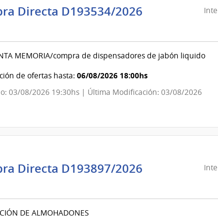
ra Directa D193534/2026
Int
ndencia
evideo
NTA MEMORIA/compra de dispensadores de jabón liquido
ndencia
06/08/2026 18:00hs
ión de ofertas hasta:
o: 03/08/2026 19:30hs | Última Modificación: 03/08/2026
evideo
ra Directa D193897/2026
Int
ndencia
evideo
CIÓN DE ALMOHADONES