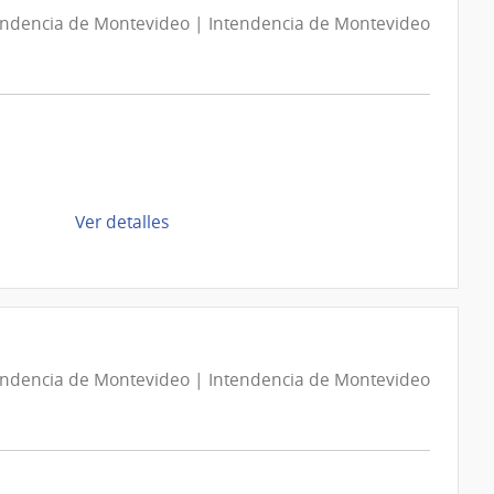
D1935136/2026
endencia de Montevideo | Intendencia de Montevideo
|
Intendencia
de
Montevideo
|
Intendencia
de
de
Ver detalles
Montevideo
la
compra
Compra
Directa
D193534/2026
endencia de Montevideo | Intendencia de Montevideo
|
Intendencia
de
Montevideo
|