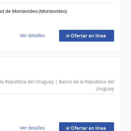
Intendencia
dad de Montevideo (Montevideo)
de
Montevideo
|
Intendencia
de
en la comp
Ver detalles
Ofertar en línea
de
la
Montevideo
compra
Compra
Directa
156/2026
|
la República del Uruguay | Banco de la República del
Poder
Uruguay
Judicial
|
Poder
Judicial
de
en la comp
Ver detalles
Ofertar en línea