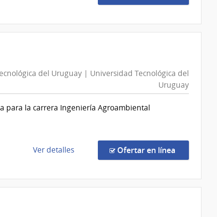
la
compra
Licitación
Pública
4487/2026
|
ecnológica del Uruguay | Universidad Tecnológica del
Banco
Uruguay
de
la
a para la carrera Ingeniería Agroambiental
República
del
Uruguay
|
de
en la comp
Ver detalles
Ofertar en línea
Banco
la
de
compra
la
Compra
República
Directa
del
612/2026
Uruguay