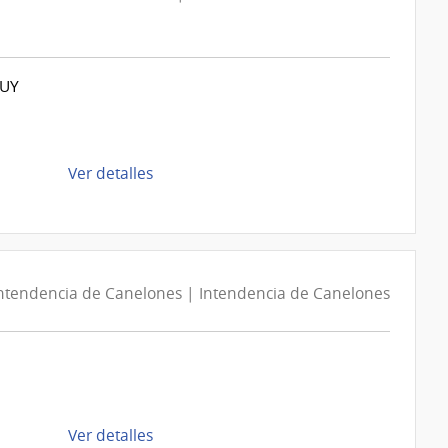
.UY
de
Ver detalles
la
compra
Compra
Directa
D193577/2026
ntendencia de Canelones | Intendencia de Canelones
|
Intendencia
de
Montevideo
|
de
Ver detalles
Intendencia