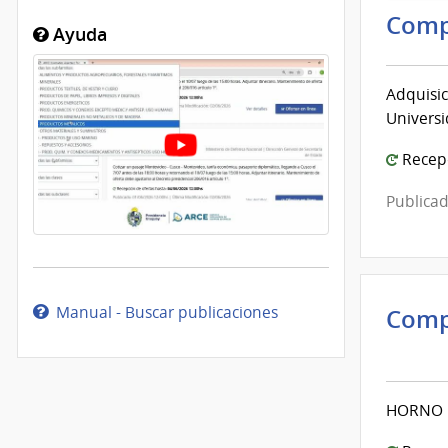
Comp
Ayuda
Adquisic
Universi
Recepc
Publicad
Manual - Buscar publicaciones
Comp
Inte
de
Mont
HORNO 
|