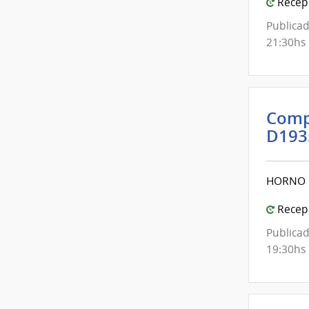
Inte
Recepc
de
Publicad
Mont
21:30hs
Comp
D193
HORNO 
Recepc
Publicad
19:30hs