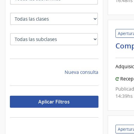
16:48hs
Clase
Apertura
SubClase
Comp
Adquisic
Nueva consulta
Recepc
Publicad
14:39hs
Aplicar Filtros
Apertura