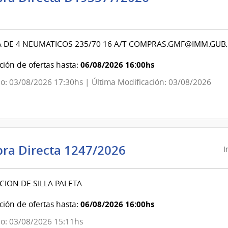
ndencia
evideo
 DE 4 NEUMATICOS 235/70 16 A/T COMPRAS.GMF@IMM.GUB
ndencia
06/08/2026 16:00hs
ión de ofertas hasta:
o: 03/08/2026 17:30hs | Última Modificación: 03/08/2026
evideo
Intendencia
ra Directa 1247/2026
I
de
Canelones
CION DE SILLA PALETA
|
Intendencia
06/08/2026 16:00hs
ión de ofertas hasta:
de
o: 03/08/2026 15:11hs