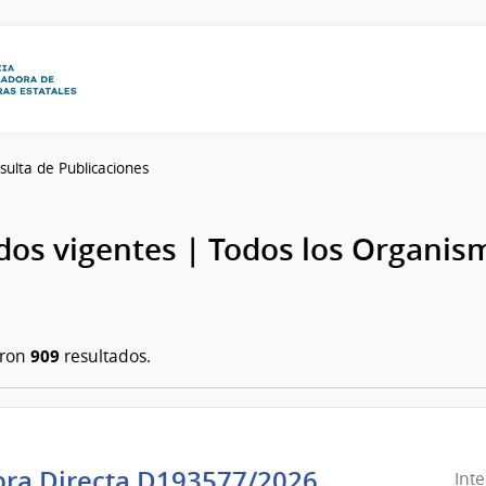
sulta de Publicaciones
os vigentes | Todos los Organis
909
aron
resultados.
ra Directa D193577/2026
Int