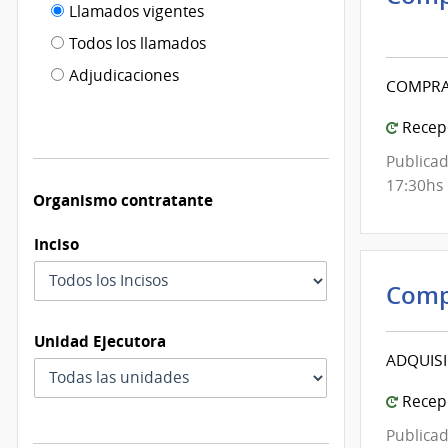
Filtro tipo
Llamados vigentes
por
Inte
de
fecha
de
Todos los llamados
de
Mont
publicación
Adjudicaciones
modificación
COMPRA
|
Inte
Recepc
de
Publicad
Mont
17:30hs
Organismo contratante
Inciso
Comp
Unidad Ejecutora
ADQUISI
Recepc
Publicad