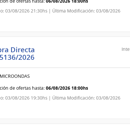
ndencia
06/08/2026 18:00hs
ión de ofertas hasta:
o: 03/08/2026 21:30hs | Última Modificación: 03/08/2026
evideo
ra Directa
Int
Intendencia
5136/2026
de
Montevideo
MICROONDAS
|
Intendencia
06/08/2026 18:00hs
ión de ofertas hasta:
de
o: 03/08/2026 19:30hs | Última Modificación: 03/08/2026
Montevideo