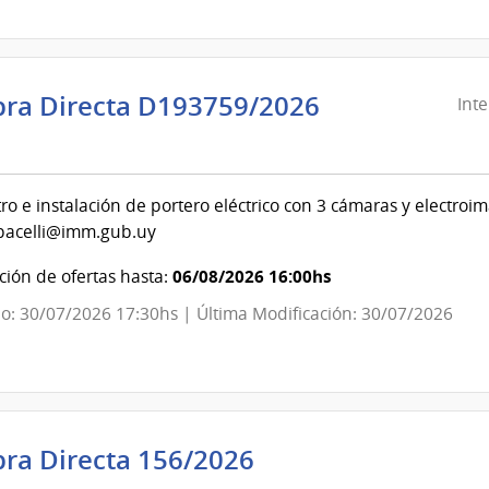
Canelones
ra Directa D193759/2026
Int
ndencia
evideo
ro e instalación de portero eléctrico con 3 cámaras y electroi
.pacelli@imm.gub.uy
ndencia
06/08/2026 16:00hs
ión de ofertas hasta:
evideo
o: 30/07/2026 17:30hs | Última Modificación: 30/07/2026
Poder
ra Directa 156/2026
Judicial