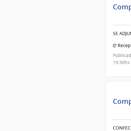
Comp
Inte
de
Mont
SE ADJU
|
Inte
Recepc
de
Publicad
Mont
19:30hs
Comp
Inte
de
Mont
CONFEC