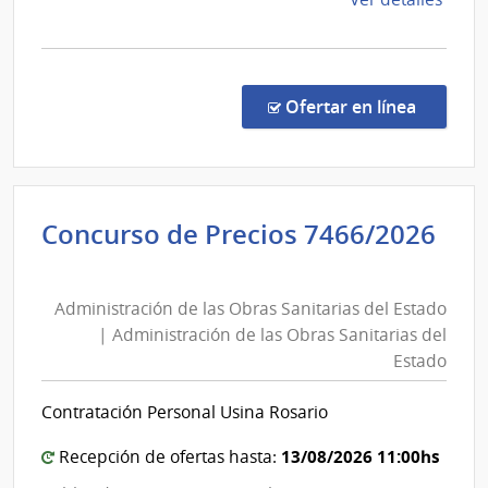
la
comp
Licit
Abre
en la c
Ofertar en línea
7/20
|
UCC
MA
Concurso de Precios 7466/2026
Administración
de
Administración de las Obras Sanitarias del Estado
las
| Administración de las Obras Sanitarias del
Obras
Estado
Sanitarias
del
Contratación Personal Usina Rosario
Estado
|
13/08/2026 11:00hs
Recepción de ofertas hasta: