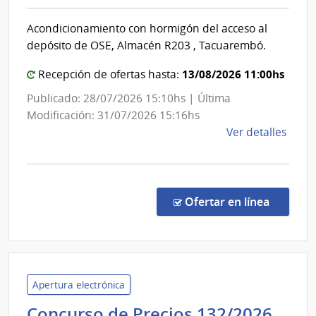
Sanitarias
|
del
Acondicionamiento con hormigón del acceso al
Admin
Estado
depósito de OSE, Almacén R203 , Tacuarembó.
de
|
las
Administración
13/08/2026 11:00hs
Recepción de ofertas hasta:
Obra
de
Publicado: 28/07/2026 15:10hs | Última
Sanit
las
Modificación: 31/07/2026 15:16hs
del
Obras
de
Ver detalles
Esta
Sanitarias
la
del
comp
Conc
Estado
de
en la co
Ofertar en línea
Preci
7462
|
Admin
de
Apertura electrónica
las
Admi
Concurso de Precios 132/2026