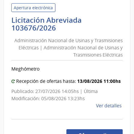
Admin
de
Apertura electrónica
Servi
Licitación Abreviada
de
Administración
103676/2026
Salu
Nacional
del
Administración Nacional de Usinas y Trasmisiones
de
Esta
Eléctricas | Administración Nacional de Usinas y
Usinas
|
Trasmisiones Eléctricas
y
Red
de
Trasmisiones
Meghómetro
Aten
Eléctricas
Prima
|
13/08/2026 11:00hs
Recepción de ofertas hasta:
Area
Administración
Publicado: 27/07/2026 14:05hs | Última
Metr
Nacional
Modificación: 05/08/2026 13:23hs
de
de
Ver detalles
Usinas
la
y
comp
Trasmisiones
Licit