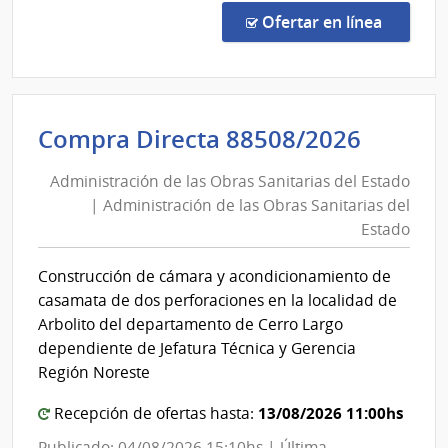
Trasmisiones
Abre
Eléctricas
en la co
Ofertar en línea
1039
|
Admin
Naci
Admini
Compra Directa 88508/2026
de
de
Usin
Administración de las Obras Sanitarias del Estado
las
y
| Administración de las Obras Sanitarias del
Obras
Tras
Estado
Eléct
Sanita
|
del
Construcción de cámara y acondicionamiento de
Admin
Estad
casamata de dos perforaciones en la localidad de
Naci
|
Arbolito del departamento de Cerro Largo
de
Admini
dependiente de Jefatura Técnica y Gerencia
Usin
de
Región Noreste
y
las
Tras
13/08/2026 11:00hs
Recepción de ofertas hasta:
Obras
Eléct
Publicado: 04/08/2026 15:10hs | Última