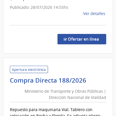
Esta
Publicado: 28/07/2026 14:55hs
de
Ver detalles
la
comp
Licit
Abre
en la co
Ofertar en línea
12/2
|
Minis
de
Educ
Apertura electrónica
y
Minister
Compra Directa 188/2026
Cultu
de
|
Ministerio de Transporte y Obras Públicas |
Transpor
Direc
Dirección Nacional de Vialidad
y
Gene
Obras
de
Repuesto para maquinaria Vial. Tablero con
Públicas
Secre
colocación en Rocha y Florida. Se adjunta pliego.