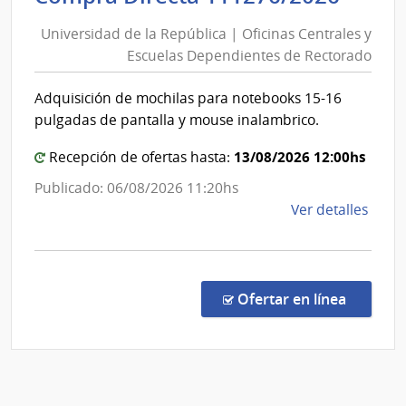
de
|
Universidad de la República | Oficinas Centrales y
Inte
la
Escuelas Dependientes de Rectorado
de
Repú
Mont
|
Adquisición de mochilas para notebooks 15-16
Ofici
pulgadas de pantalla y mouse inalambrico.
Centr
y
13/08/2026 12:00hs
Recepción de ofertas hasta:
Escue
Publicado: 06/08/2026 11:20hs
Depe
de
Ver detalles
de
la
Rect
comp
Comp
Direc
en la c
Ofertar en línea
1112
|
Univ
de
la