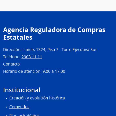
Repú
|
Ofici
Centr
Agencia Reguladora de Compras
y
Estatales
Escue
Depe
de
Dirección:
Liniers 1324, Piso 7 - Torre Ejecutiva Sur
Rect
Teléfono:
2903 11 11
Contacto
Horario de atención:
9:00 a 17:00
Institucional
Creación y evolución histórica
Cometidos
Plan estratégico