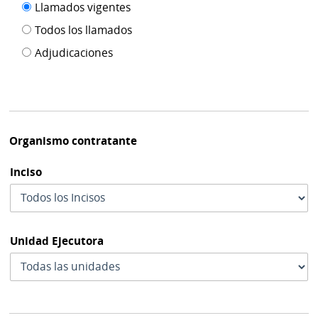
Filtro tipo
Llamados vigentes
por
de
fecha
Todos los llamados
de
publicación
Adjudicaciones
modif
Organismo contratante
Inciso
Unidad Ejecutora