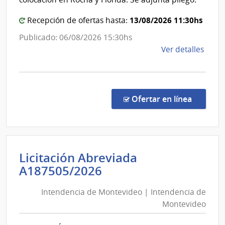
|
Direcció
13/08/2026 11:30hs
Recepción de ofertas hasta:
Nacional
Publicado: 06/08/2026 15:30hs
de
de
Ver detalles
Vialidad
la
comp
Comp
Direc
en la co
Ofertar en línea
188/
|
Minis
de
Licitación Abreviada
Tran
Intendencia
A187505/2026
y
de
Obra
Intendencia de Montevideo | Intendencia de
Montevideo
Públi
Montevideo
|
|
Direc
Intendencia