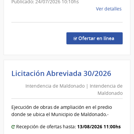
Administración
Publicado: 24/07/2026 10:10hs
de
de
Ver detalles
las
la
Obras
comp
Sanitarias
Conc
del
de
en la co
Ofertar en línea
Preci
Estado
7466
|
Admin
Inten
Licitación Abreviada 30/2026
de
de
las
Intendencia de Maldonado | Intendencia de
Mald
Obra
Maldonado
|
Sanit
del
Inten
Ejecución de obras de ampliación en el predio
Esta
de
donde se ubica el Municipio de Maldonado.-
|
Mald
Admin
13/08/2026 11:00hs
Recepción de ofertas hasta:
de