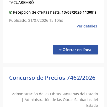
Estado
TACUAREMBÓ
las
|
Obra
Administración
13/08/2026 11:00hs
Recepción de ofertas hasta:
Sanit
de
Publicado: 31/07/2026 15:10hs
del
las
de
Ver detalles
Esta
Obras
la
Sanitarias
comp
del
Conc
de
Estado
en la co
Ofertar en línea
Preci
7492
|
Admin
Concurso de Precios 7462/2026
de
Administración
las
de
Obra
Administración de las Obras Sanitarias del Estado
las
Sanit
| Administración de las Obras Sanitarias del
del
Obras
Estado
Esta