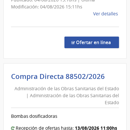
Sanita
del
Modificación: 04/08/2026 15:11hs
de
Ver detalles
Estad
la
comp
Comp
Direc
en la co
Ofertar en línea
8850
|
Admin
de
Admini
Compra Directa 88502/2026
las
de
Obra
Administración de las Obras Sanitarias del Estado
las
Sanit
| Administración de las Obras Sanitarias del
Obras
del
Estado
Esta
Sanita
|
del
Bombas dosificadoras
Admin
Estad
de
|
13/08/2026 11:00hs
Recepción de ofertas hasta: