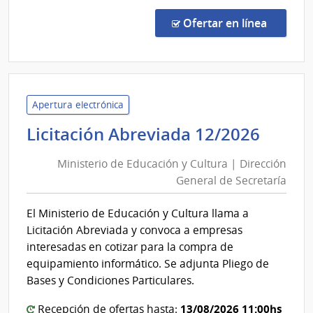
Conc
de
en la co
Ofertar en línea
Preci
7450
|
Admin
de
Apertura electrónica
las
Minis
Licitación Abreviada 12/2026
Obra
de
Sanit
Ministerio de Educación y Cultura | Dirección
Educ
del
General de Secretaría
y
Esta
Cultu
|
El Ministerio de Educación y Cultura llama a
|
Admin
Licitación Abreviada y convoca a empresas
de
Direc
interesadas en cotizar para la compra de
las
Gener
equipamiento informático. Se adjunta Pliego de
Obra
de
Bases y Condiciones Particulares.
Sanit
Secre
del
13/08/2026 11:00hs
Recepción de ofertas hasta: