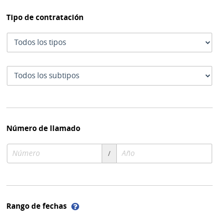
Tipo de contratación
Tipo
de
contratación
Subtipo
de
contratación
Número de llamado
Número
Año
/
de
de
compra
compra
Ayuda
Rango de fechas
sobre