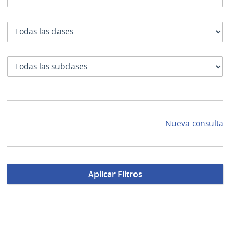
Clase
SubClase
Nueva consulta
Aplicar Filtros