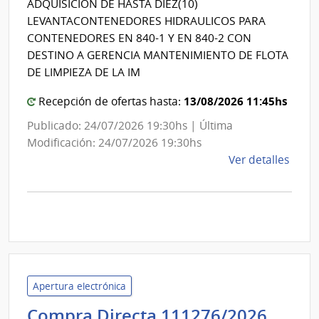
ADQUISICIÓN DE HASTA DIEZ(10)
Naci
de
LEVANTACONTENEDORES HIDRAULICOS PARA
de
Montevideo
CONTENEDORES EN 840-1 Y EN 840-2 CON
Viali
DESTINO A GERENCIA MANTENIMIENTO DE FLOTA
DE LIMPIEZA DE LA IM
13/08/2026 11:45hs
Recepción de ofertas hasta:
Publicado: 24/07/2026 19:30hs | Última
Modificación: 24/07/2026 19:30hs
de
Ver detalles
la
comp
Licit
Abre
A187
|
Inte
Apertura electrónica
de
Univ
Compra Directa 111276/2026
Mont