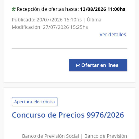
Estado
|
13/08/2026 11:00hs
Recepción de ofertas hasta:
Administración
Publicado: 20/07/2026 15:10hs | Última
de
Modificación: 27/07/2026 15:25hs
las
de
Ver detalles
Obras
la
Sanitarias
comp
del
Conc
de
Estado
en la co
Ofertar en línea
Preci
7460
|
Admin
de
Apertura electrónica
las
Concurso de Precios 9976/2026
Obra
Banco
Sanit
de
del
Banco de Previsión Social | Banco de Previsión
Previsión
Esta