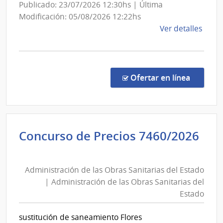
Publicado: 23/07/2026 12:30hs | Última
las
Modificación: 05/08/2026 12:22hs
Obra
de
Ver detalles
Sanit
la
del
comp
Esta
Licit
Abre
en la c
Ofertar en línea
30/2
|
Inte
de
Concurso de Precios 7460/2026
Mald
Administración
|
de
Inte
Administración de las Obras Sanitarias del Estado
las
de
| Administración de las Obras Sanitarias del
Mald
Obras
Estado
Sanitarias
del
sustitución de saneamiento Flores