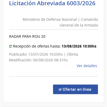
Licitación Abreviada 6003/2026
Fina
Ministerio
|
de
Direc
Ministerio de Defensa Nacional | Comando
Defensa
Naci
General de la Armada
Nacional
de
|
Adua
RADAR PARA ROU 20
Comando
General
13/08/2026 10:00hs
Recepción de ofertas hasta:
de
Publicado: 13/07/2026 10:05hs | Última
la
Modificación: 06/08/2026 08:31hs
Armada
de
Ver detalles
la
comp
Licit
Abre
en la c
Ofertar en línea
6003
|
Minis