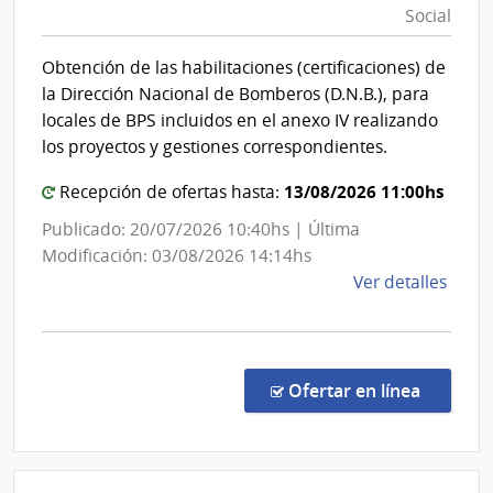
Social
Social
|
|
Admin
Obtención de las habilitaciones (certificaciones) de
de
Banco
la Dirección Nacional de Bomberos (D.N.B.), para
las
de
locales de BPS incluidos en el anexo IV realizando
Obra
Previsión
los proyectos y gestiones correspondientes.
Sanit
Social
del
13/08/2026 11:00hs
Recepción de ofertas hasta:
Esta
Publicado: 20/07/2026 10:40hs | Última
Modificación: 03/08/2026 14:14hs
de
Ver detalles
la
comp
Conc
de
en la co
Ofertar en línea
Preci
9976
|
Banc