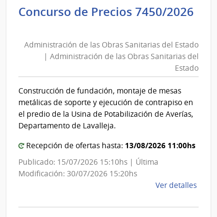
Concurso de Precios 7450/2026
de
Administración
Previ
de
Socia
Administración de las Obras Sanitarias del Estado
las
|
| Administración de las Obras Sanitarias del
Banc
Obras
Estado
de
Sanitarias
Previ
del
Construcción de fundación, montaje de mesas
Socia
Estado
metálicas de soporte y ejecución de contrapiso en
|
el predio de la Usina de Potabilización de Averías,
Administración
Departamento de Lavalleja.
de
13/08/2026 11:00hs
Recepción de ofertas hasta:
las
Obras
Publicado: 15/07/2026 15:10hs | Última
Sanitarias
Modificación: 30/07/2026 15:20hs
del
de
Ver detalles
la
Estado
comp