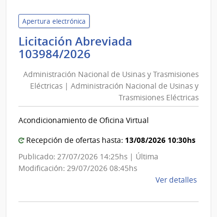
de
Defe
Apertura electrónica
Naci
Licitación Abreviada
|
Administración
103984/2026
Com
Nacional
Gene
Administración Nacional de Usinas y Trasmisiones
de
de
Eléctricas | Administración Nacional de Usinas y
Usinas
la
Trasmisiones Eléctricas
y
Arma
Trasmisiones
Acondicionamiento de Oficina Virtual
Eléctricas
|
13/08/2026 10:30hs
Recepción de ofertas hasta:
Administración
Publicado: 27/07/2026 14:25hs | Última
Nacional
Modificación: 29/07/2026 08:45hs
de
de
Ver detalles
Usinas
la
y
comp
Licit