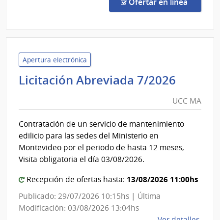
Abre
Eléctricas
en la co
Ofertar en línea
1036
|
Admin
Naci
de
Apertura electrónica
Usin
UCC
Licitación Abreviada 7/2026
y
MA
Tras
UCC MA
Eléct
|
Contratación de un servicio de mantenimiento
Admin
edilicio para las sedes del Ministerio en
Naci
Montevideo por el periodo de hasta 12 meses,
de
Visita obligatoria el día 03/08/2026.
Usin
y
13/08/2026 11:00hs
Recepción de ofertas hasta:
Tras
Publicado: 29/07/2026 10:15hs | Última
Eléct
Modificación: 03/08/2026 13:04hs
de
Ver detalles