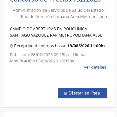
Obra
de
Sanit
Administración de Servicios de Salud del Estado |
Serv
del
Red de Atención Primaria Area Metropolitana
de
Esta
Sal
|
CAMBIO DE ABERTURAS EN POLICLÍNICA
del
Admin
SANTIAGO VÁZQUEZ RAP METROPOLITANA ASSE
de
Est
las
|
13/08/2026 11:00hs
Recepción de ofertas hasta:
Obra
Red
Publicado: 28/07/2026 09:15hs | Última
Sanit
de
Modificación: 03/08/2026 10:37hs
del
Ate
de
Ver detalles
Esta
Prim
la
Are
comp
Met
Conc
de
en la co
Ofertar en línea
Preci
132/
|