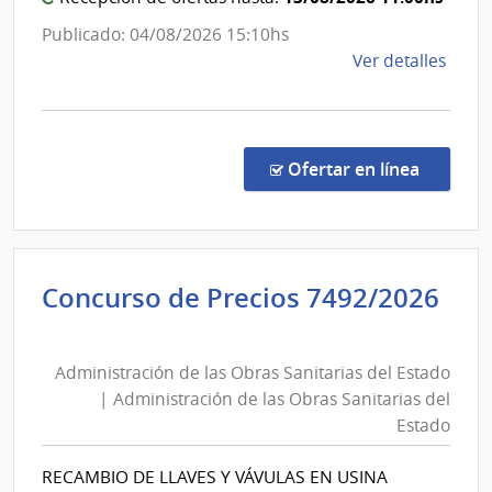
|
las
Admini
Publicado: 04/08/2026 15:10hs
Obra
de
de
Ver detalles
Sanit
las
la
del
Obras
comp
Esta
Sanita
Comp
del
Direc
en la co
Ofertar en línea
8811
Estad
|
Admin
de
Concurso de Precios 7492/2026
las
Administración
Obra
de
Sanit
Administración de las Obras Sanitarias del Estado
las
del
| Administración de las Obras Sanitarias del
Esta
Obras
Estado
|
Sanitarias
Admin
del
RECAMBIO DE LLAVES Y VÁVULAS EN USINA
de