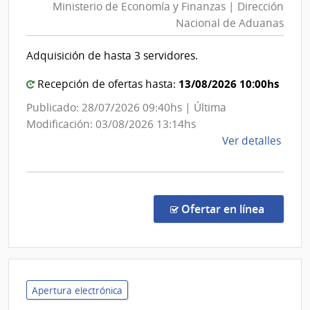
Ministerio de Economía y Finanzas | Dirección
Econ
Nacional de Aduanas
y
Finan
Adquisición de hasta 3 servidores.
|
Direc
13/08/2026 10:00hs
Recepción de ofertas hasta:
Nacio
Publicado: 28/07/2026 09:40hs | Última
de
Modificación: 03/08/2026 13:14hs
Adua
de
Ver detalles
la
comp
Licit
Abre
en la co
Ofertar en línea
10/2
|
Minis
de
Econ
Apertura electrónica
y