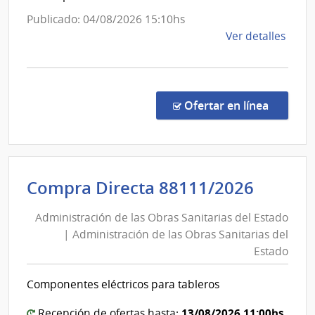
las
Admini
Publicado: 04/08/2026 15:10hs
Obra
de
de
Ver detalles
Sanit
las
la
del
Obras
comp
Esta
Sanita
Comp
del
Direc
en la co
Ofertar en línea
8850
Estad
|
Admin
de
Admini
Compra Directa 88111/2026
las
de
Obra
Administración de las Obras Sanitarias del Estado
las
Sanit
| Administración de las Obras Sanitarias del
Obras
del
Estado
Esta
Sanita
|
del
Componentes eléctricos para tableros
Admin
Estad
de
13/08/2026 11:00hs
Recepción de ofertas hasta: