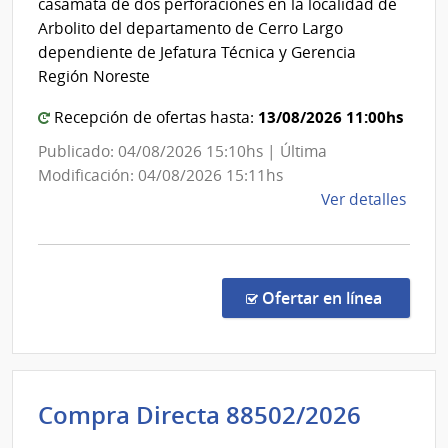
casamata de dos perforaciones en la localidad de
Naci
|
Arbolito del departamento de Cerro Largo
de
Admini
dependiente de Jefatura Técnica y Gerencia
Usin
de
Región Noreste
y
las
Tras
13/08/2026 11:00hs
Recepción de ofertas hasta:
Obras
Eléct
Sanita
Publicado: 04/08/2026 15:10hs | Última
del
Modificación: 04/08/2026 15:11hs
de
Ver detalles
Estad
la
comp
Comp
Direc
en la co
Ofertar en línea
8850
|
Admin
de
Admini
Compra Directa 88502/2026
las
de
Obra