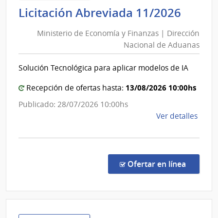
de
Minis
Licitación Abreviada 11/2026
Salu
de
del
Ministerio de Economía y Finanzas | Dirección
Econ
Esta
Nacional de Aduanas
y
|
Finan
Cent
Solución Tecnológica para aplicar modelos de IA
|
Auxil
de
Direc
13/08/2026 10:00hs
Recepción de ofertas hasta:
Youn
Nacio
Publicado: 28/07/2026 10:00hs
de
de
Ver detalles
Adua
la
comp
Licit
Abre
en la co
Ofertar en línea
11/2
|
Minis
de