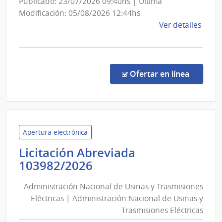
Publicado: 23/07/2026 09:40hs | Última
Modificación: 05/08/2026 12:44hs
de
Ver detalles
la
comp
Licit
Abre
en la co
Ofertar en línea
15/2
|
Inte
de
Flore
Apertura electrónica
|
Licitación Abreviada
Inte
Administración
103982/2026
de
Nacional
Flore
Administración Nacional de Usinas y Trasmisiones
de
Eléctricas | Administración Nacional de Usinas y
Usinas
Trasmisiones Eléctricas
y