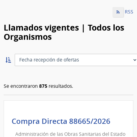
RSS
Llamados vigentes | Todos los
Organismos
Ordernar
ascendente:
Ordenar
875
Se encontraron
resultados.
Admini
Compra Directa 88665/2026
de
Administración de las Obras Sanitarias del Estado
las