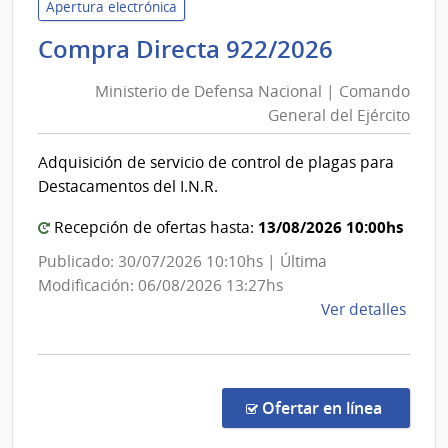
Econ
Apertura electrónica
y
Minister
Compra Directa 922/2026
Fina
de
|
Ministerio de Defensa Nacional | Comando
Defensa
Direc
General del Ejército
Nacional
Naci
|
de
Adquisición de servicio de control de plagas para
Comand
Adua
Destacamentos del I.N.R.
General
del
13/08/2026 10:00hs
Recepción de ofertas hasta:
Ejército
Publicado: 30/07/2026 10:10hs | Última
Modificación: 06/08/2026 13:27hs
de
Ver detalles
la
comp
Comp
Direc
en la c
Ofertar en línea
922/