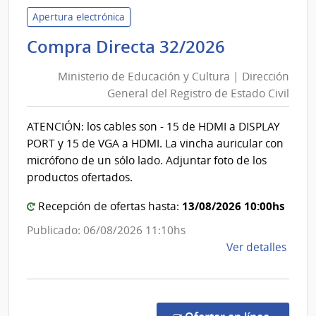
las
Apertura electrónica
Obra
Ministerio
Compra Directa 32/2026
Sanit
de
del
Ministerio de Educación y Cultura | Dirección
Educación
Esta
General del Registro de Estado Civil
y
|
Cultura
Admin
ATENCIÓN: los cables son - 15 de HDMI a DISPLAY
|
de
PORT y 15 de VGA a HDMI. La vincha auricular con
las
Dirección
micrófono de un sólo lado. Adjuntar foto de los
Obra
General
productos ofertados.
Sanit
del
del
13/08/2026 10:00hs
Recepción de ofertas hasta:
Registro
Esta
de
Publicado: 06/08/2026 11:10hs
Estado
de
Ver detalles
Civil
la
comp
Comp
Direc
en la co