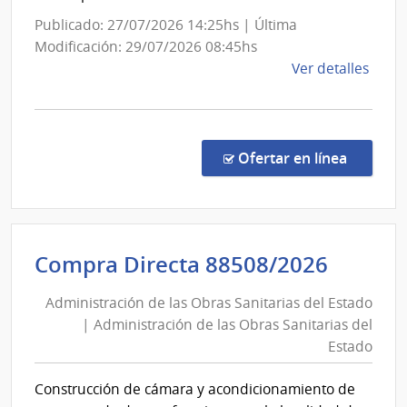
Administración
Publicado: 27/07/2026 14:25hs | Última
Nacional
Modificación: 29/07/2026 08:45hs
de
de
Ver detalles
Usinas
la
y
comp
Trasmisiones
Licit
Abre
Eléctricas
en la co
Ofertar en línea
1039
|
Admin
Naci
Admini
Compra Directa 88508/2026
de
de
Usin
Administración de las Obras Sanitarias del Estado
las
y
| Administración de las Obras Sanitarias del
Obras
Tras
Estado
Eléct
Sanita
|
del
Construcción de cámara y acondicionamiento de
Admin
Estad