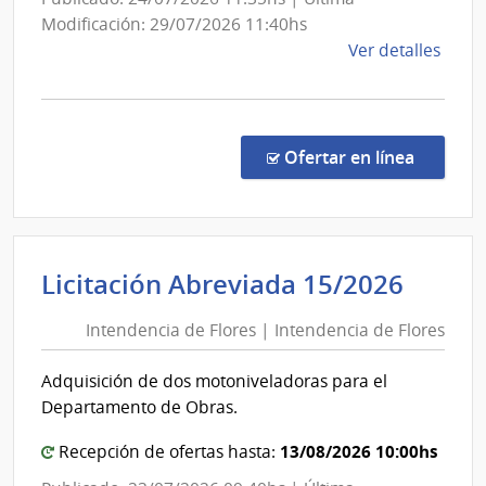
Modificación: 29/07/2026 11:40hs
de
Ver detalles
la
comp
Licit
Abre
en la co
Ofertar en línea
8/20
|
Inte
de
Inten
Licitación Abreviada 15/2026
Sori
de
|
Intendencia de Flores | Intendencia de Flores
Flore
Inte
|
de
Adquisición de dos motoniveladoras para el
Sori
Inten
Departamento de Obras.
de
Flore
13/08/2026 10:00hs
Recepción de ofertas hasta: