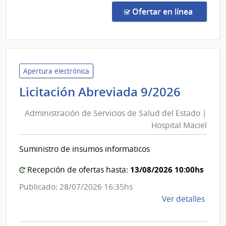
José
Direc
en la c
Ofertar en línea
1917
|
Admin
de
Servi
Apertura electrónica
de
Admini
Licitación Abreviada 9/2026
Salu
de
del
Administración de Servicios de Salud del Estado |
Servic
Esta
Hospital Maciel
de
|
Salud
Cent
Suministro de insumos informaticos
del
Depa
de
Estado
13/08/2026 10:00hs
Recepción de ofertas hasta:
San
|
Publicado: 28/07/2026 16:35hs
José
Hospit
de
Ver detalles
Maciel
la
comp