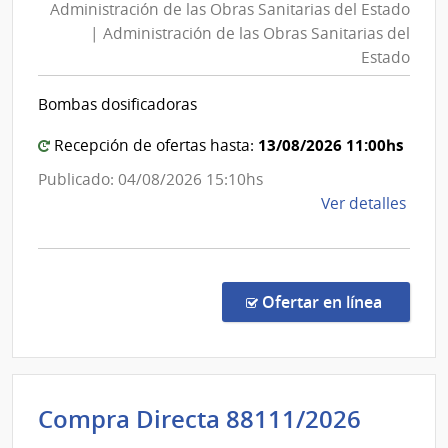
Administración de las Obras Sanitarias del Estado
las
Sanit
| Administración de las Obras Sanitarias del
Obras
del
Estado
Esta
Sanita
|
del
Bombas dosificadoras
Admin
Estad
de
|
13/08/2026 11:00hs
Recepción de ofertas hasta:
las
Admini
Publicado: 04/08/2026 15:10hs
Obra
de
de
Ver detalles
Sanit
las
la
del
Obras
comp
Esta
Sanita
Comp
del
Direc
en la co
Ofertar en línea
8850
Estad
|
Admin
de
Admini
Compra Directa 88111/2026
las
de
Obra