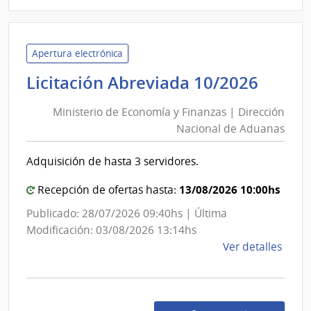
|
Minis
de
Defe
Apertura electrónica
Naci
Minis
Licitación Abreviada 10/2026
|
de
Com
Ministerio de Economía y Finanzas | Dirección
Econ
Gene
Nacional de Aduanas
y
del
Finan
Ejérc
Adquisición de hasta 3 servidores.
|
Direc
13/08/2026 10:00hs
Recepción de ofertas hasta:
Nacio
Publicado: 28/07/2026 09:40hs | Última
de
Modificación: 03/08/2026 13:14hs
Adua
de
Ver detalles
la
comp
Licit