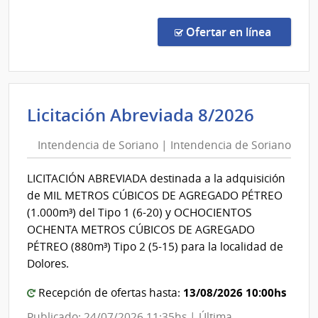
Licit
Abre
en la co
Ofertar en línea
9/20
|
Admin
de
Intend
Licitación Abreviada 8/2026
Servi
de
de
Intendencia de Soriano | Intendencia de Soriano
Sorian
Salu
|
del
LICITACIÓN ABREVIADA destinada a la adquisición
Esta
Intend
de MIL METROS CÚBICOS DE AGREGADO PÉTREO
|
de
(1.000m³) del Tipo 1 (6-20) y OCHOCIENTOS
Hospi
Sorian
OCHENTA METROS CÚBICOS DE AGREGADO
Maci
PÉTREO (880m³) Tipo 2 (5-15) para la localidad de
Dolores.
13/08/2026 10:00hs
Recepción de ofertas hasta:
Publicado: 24/07/2026 11:35hs | Última