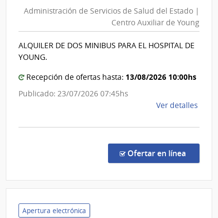
de
Tras
Administración de Servicios de Salud del Estado |
Servic
Eléct
Centro Auxiliar de Young
de
|
Salud
Admin
ALQUILER DE DOS MINIBUS PARA EL HOSPITAL DE
del
Naci
YOUNG.
de
Estado
Usin
|
13/08/2026 10:00hs
Recepción de ofertas hasta:
y
Centro
Publicado: 23/07/2026 07:45hs
Tras
Auxilia
de
Ver detalles
Eléct
de
la
Young
comp
Licit
Abre
en la co
Ofertar en línea
5/20
|
Admin
de
Servi
Apertura electrónica