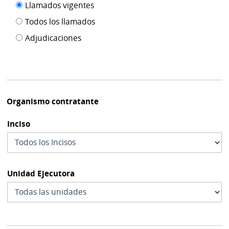
Filtro tipo
Llamados vigentes
por
de
fecha
Todos los llamados
de
publicación
Adjudicaciones
modif
Organismo contratante
Inciso
Unidad Ejecutora