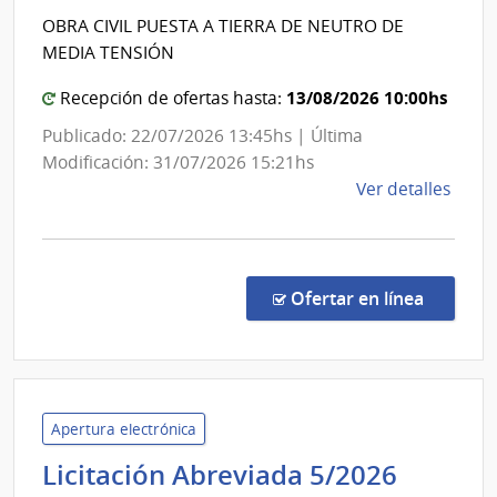
Trasmisiones
OBRA CIVIL PUESTA A TIERRA DE NEUTRO DE
Eléctricas
MEDIA TENSIÓN
|
Administración
13/08/2026 10:00hs
Recepción de ofertas hasta:
Nacional
Publicado: 22/07/2026 13:45hs | Última
de
Modificación: 31/07/2026 15:21hs
Usinas
de
Ver detalles
y
la
Trasmisiones
comp
Licit
Eléctricas
Abre
en la co
Ofertar en línea
1039
|
Admin
Naci
de
Apertura electrónica
Usin
Admini
Licitación Abreviada 5/2026
y