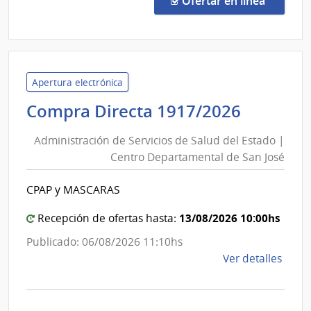
Ofertar en línea
32/2
|
Minis
de
Educ
Apertura electrónica
y
Adminis
Compra Directa 1917/2026
Cultu
de
|
Administración de Servicios de Salud del Estado |
Servici
Direc
Centro Departamental de San José
de
Gene
Salud
del
CPAP y MASCARAS
del
Regis
de
Estado
13/08/2026 10:00hs
Recepción de ofertas hasta:
Esta
|
Publicado: 06/08/2026 11:10hs
Civil
Centro
de
Ver detalles
Depart
la
de
comp
San
Comp