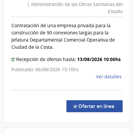
| Administración de las Obras Sanitarias del
Obras
Estado
Sanita
del
Contratación de una empresa privada para la
Estad
construcción de 90 conexiones largas para la
|
Jefatura Departamental Comercial Operativa de
Admini
Ciudad de la Costa.
de
13/08/2026 10:00hs
Recepción de ofertas hasta:
las
Obras
Publicado: 06/08/2026 15:10hs
Sanita
de
Ver detalles
del
la
comp
Estad
Comp
Direc
en la co
Ofertar en línea
8866
|
Admin
de