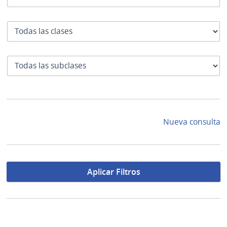
Clase
SubClase
Nueva consulta
Aplicar Filtros