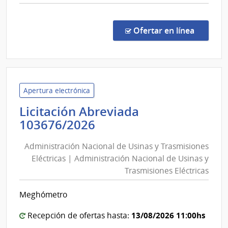
Are
comp
Met
Conc
de
en la co
Ofertar en línea
Preci
132/
|
Admin
de
Apertura electrónica
Servi
Licitación Abreviada
de
Administración
103676/2026
Salu
Nacional
del
Administración Nacional de Usinas y Trasmisiones
de
Esta
Eléctricas | Administración Nacional de Usinas y
Usinas
|
Trasmisiones Eléctricas
y
Red
de
Trasmisiones
Meghómetro
Aten
Eléctricas
Prima
|
13/08/2026 11:00hs
Recepción de ofertas hasta:
Area