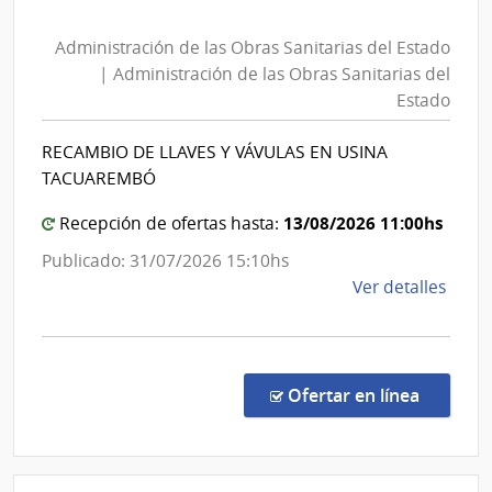
Administración
de
Sanit
Administración de las Obras Sanitarias del Estado
las
del
| Administración de las Obras Sanitarias del
Esta
Obras
Estado
|
Sanitarias
Admin
del
RECAMBIO DE LLAVES Y VÁVULAS EN USINA
de
Estado
TACUAREMBÓ
las
|
Obra
Administración
13/08/2026 11:00hs
Recepción de ofertas hasta:
Sanit
de
Publicado: 31/07/2026 15:10hs
del
las
de
Ver detalles
Esta
Obras
la
Sanitarias
comp
del
Conc
de
Estado
en la co
Ofertar en línea
Preci
7492
|