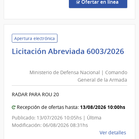
Abre
en la co
Ofertar en línea
10/2
|
Minis
de
Econ
Apertura electrónica
y
Licitación Abreviada 6003/2026
Fina
Ministerio
|
de
Direc
Ministerio de Defensa Nacional | Comando
Defensa
Naci
General de la Armada
Nacional
de
|
Adua
RADAR PARA ROU 20
Comando
General
13/08/2026 10:00hs
Recepción de ofertas hasta:
de
Publicado: 13/07/2026 10:05hs | Última
la
Modificación: 06/08/2026 08:31hs
Armada
de
Ver detalles