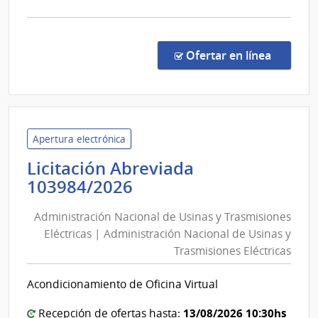
la
comp
Licit
Abre
en la c
Ofertar en línea
6003
|
Minis
de
Defe
Apertura electrónica
Naci
Licitación Abreviada
|
Administración
103984/2026
Com
Nacional
Gene
Administración Nacional de Usinas y Trasmisiones
de
de
Eléctricas | Administración Nacional de Usinas y
Usinas
la
Trasmisiones Eléctricas
y
Arma
Trasmisiones
Acondicionamiento de Oficina Virtual
Eléctricas
|
13/08/2026 10:30hs
Recepción de ofertas hasta: