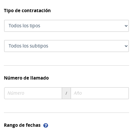
Tipo de contratación
Tipo
de
contratación
Subtipo
de
contratación
Número de llamado
Número
Año
/
de
de
compra
compra
Ayuda
Rango de fechas
sobre