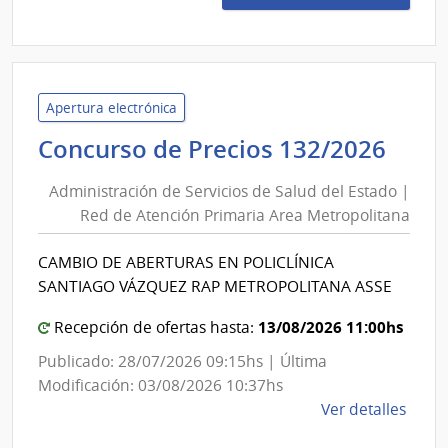
Preci
7462
|
Admin
de
Apertura electrónica
las
Admi
Concurso de Precios 132/2026
Obra
de
Sanit
Administración de Servicios de Salud del Estado |
Serv
del
Red de Atención Primaria Area Metropolitana
de
Esta
Sal
|
CAMBIO DE ABERTURAS EN POLICLÍNICA
del
Admin
SANTIAGO VÁZQUEZ RAP METROPOLITANA ASSE
de
Est
las
|
13/08/2026 11:00hs
Recepción de ofertas hasta:
Obra
Red
Publicado: 28/07/2026 09:15hs | Última
Sanit
de
Modificación: 03/08/2026 10:37hs
del
Ate
de
Ver detalles
Esta
Prim
la