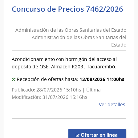
Admin
Concurso de Precios 7462/2026
de
Administración
las
de
Obra
Administración de las Obras Sanitarias del Estado
las
Sanit
| Administración de las Obras Sanitarias del
del
Obras
Estado
Esta
Sanitarias
|
del
Acondicionamiento con hormigón del acceso al
Admin
Estado
depósito de OSE, Almacén R203 , Tacuarembó.
de
|
las
Administración
13/08/2026 11:00hs
Recepción de ofertas hasta:
Obra
de
Publicado: 28/07/2026 15:10hs | Última
Sanit
las
Modificación: 31/07/2026 15:16hs
del
Obras
de
Ver detalles
Esta
Sanitarias
la
del
comp
Conc
Estado
de
en la co
Ofertar en línea