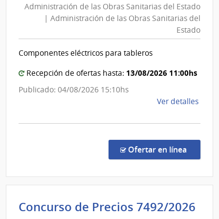
Administración de las Obras Sanitarias del Estado
las
Sanit
| Administración de las Obras Sanitarias del
Obras
del
Estado
Esta
Sanita
|
del
Componentes eléctricos para tableros
Admin
Estad
de
|
13/08/2026 11:00hs
Recepción de ofertas hasta:
las
Admini
Publicado: 04/08/2026 15:10hs
Obra
de
de
Ver detalles
Sanit
las
la
del
Obras
comp
Esta
Sanita
Comp
del
Direc
en la co
Ofertar en línea
8811
Estad
|
Admin
de
Concurso de Precios 7492/2026
las
Obra