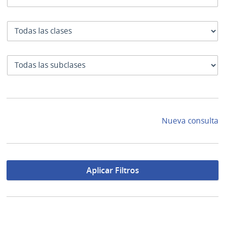
Clase
SubClase
Nueva consulta
Aplicar Filtros