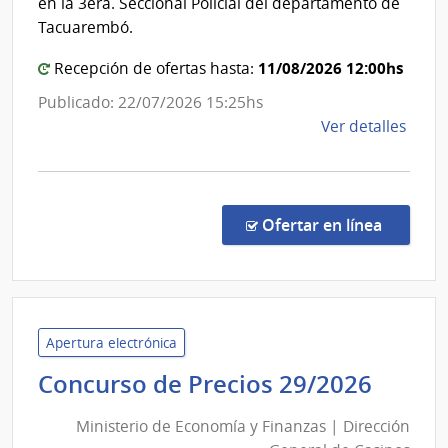
Ganad
en la 3era. Seccional Policial del departamento de
Tacuarembó.
11/08/2026 12:00hs
Recepción de ofertas hasta:
Publicado: 22/07/2026 15:25hs
de
Ver detalles
la
comp
Conc
de
en la co
Ofertar en línea
Preci
8/20
|
Minis
de
Apertura electrónica
Gana
Minis
Concurso de Precios 29/2026
Agric
de
y
Ministerio de Economía y Finanzas | Dirección
Econ
Pesc