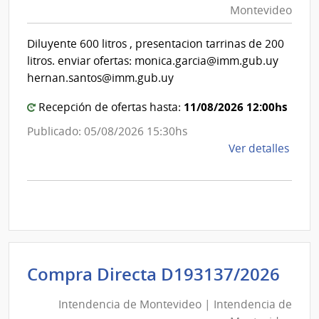
Montevideo
|
Int
Diluyente 600 litros , presentacion tarrinas de 200
de
litros. enviar ofertas: monica.garcia@imm.gub.uy
Mon
hernan.santos@imm.gub.uy
11/08/2026 12:00hs
Recepción de ofertas hasta:
Publicado: 05/08/2026 15:30hs
de
Ver detalles
la
comp
Comp
Direc
D193
|
Inte
Int
Compra Directa D193137/2026
de
de
Mont
Intendencia de Montevideo | Intendencia de
Mon
|