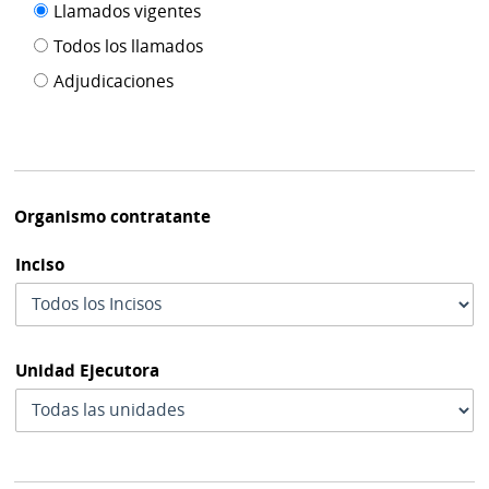
Filtro tipo
Llamados vigentes
por
de
fecha
Todos los llamados
de
publicación
Adjudicaciones
modif
Organismo contratante
Inciso
Unidad Ejecutora