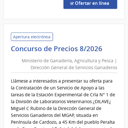
por
en la co
Ofertar en línea
Exce
110/
|
Admin
Naci
Apertura electrónica
de
Minist
Concurso de Precios 8/2026
Educ
de
Públi
Ministerio de Ganadería, Agricultura y Pesca |
Ganade
|
Dirección General de Servicios Ganaderos
Agricu
Cons
y
de
Llámese a interesados a presentar su oferta para
Pesca
Educ
la Contratación de un Servicio de Apoyo a las
Inicia
|
tareas de la Estación Experimental de Cría N° 1 de
y
Direcc
la División de Laboratorios Veterinarios ¿DILAVE¿
Prima
Genera
Miguel C Rubino de la Dirección General de
de
Servicios Ganaderos del MGAP, situada en
Servic
Península de Cardozo, a 45 Km del pueblo Peralta