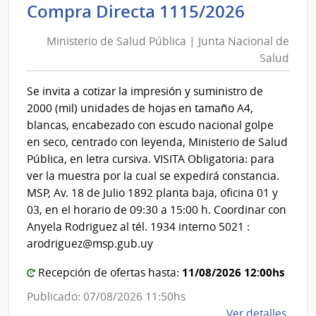
Ministe
Compra Directa 1115/2026
Mont
de
|
Ministerio de Salud Pública | Junta Nacional de
Inte
Salud
Salud
de
Pública
Mont
|
Se invita a cotizar la impresión y suministro de
Junta
2000 (mil) unidades de hojas en tamaño A4,
Nacion
blancas, encabezado con escudo nacional golpe
de
en seco, centrado con leyenda, Ministerio de Salud
Salud
Pública, en letra cursiva. VISITA Obligatoria: para
ver la muestra por la cual se expedirá constancia.
MSP, Av. 18 de Julio 1892 planta baja, oficina 01 y
03, en el horario de 09:30 a 15:00 h. Coordinar con
Anyela Rodriguez al tél. 1934 interno 5021 :
arodriguez@msp.gub.uy
11/08/2026 12:00hs
Recepción de ofertas hasta:
Publicado: 07/08/2026 11:50hs
de
Ver detalles