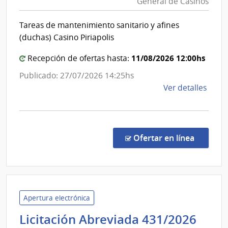
General de Casinos
y
|
Finan
Direc
Tareas de mantenimiento sanitario y afines
|
Gene
(duchas) Casino Piriapolis
de
Direc
Servi
Gener
11/08/2026 12:00hs
Recepción de ofertas hasta:
Gana
de
Publicado: 27/07/2026 14:25hs
Casin
de
Ver detalles
la
comp
Conc
de
en la co
Ofertar en línea
Preci
29/2
|
Minis
de
Apertura electrónica
Econ
Mini
Licitación Abreviada 431/2026
y