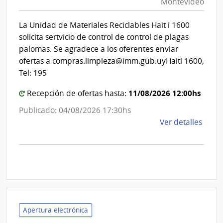
Montevideo
|
Inte
Int
de
La Unidad de Materiales Reciclables Hait i 1600
de
Mont
solicita sertvicio de control de control de plagas
Mon
palomas. Se agradece a los oferentes enviar
ofertas a compras.limpieza@imm.gub.uyHaiti 1600,
Tel: 195
11/08/2026 12:00hs
Recepción de ofertas hasta:
Publicado: 04/08/2026 17:30hs
de
Ver detalles
la
comp
Comp
Direc
D193
|
Inte
Apertura electrónica
de