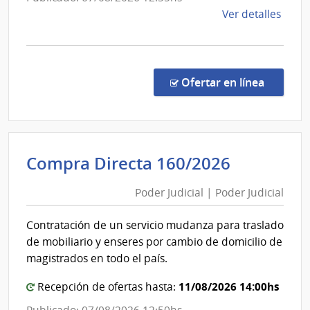
los
de
Ver detalles
Ferrocarr
la
del
comp
Estado
Comp
Direc
en la co
Ofertar en línea
233/
|
Admin
de
Poder
Compra Directa 160/2026
los
Judicial
Ferro
Poder Judicial | Poder Judicial
|
del
Poder
Esta
Contratación de un servicio mudanza para traslado
|
Judicial
de mobiliario y enseres por cambio de domicilio de
Admin
magistrados en todo el país.
de
los
11/08/2026 14:00hs
Recepción de ofertas hasta:
Ferro