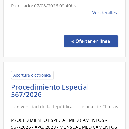
Clínicas
Publicado: 07/08/2026 09:40hs
de
Ver detalles
la
comp
Proc
Espec
en la co
Ofertar en línea
568/
|
Univ
de
la
Apertura electrónica
Repú
Procedimiento Especial
|
Universidad
567/2026
Hospi
de
de
Universidad de la República | Hospital de Clínicas
la
Clíni
República
PROCEDIMIENTO ESPECIAL MEDICAMENTOS -
|
567/2026 - APG. 2828 - MENSUAL MEDICAMENTOS