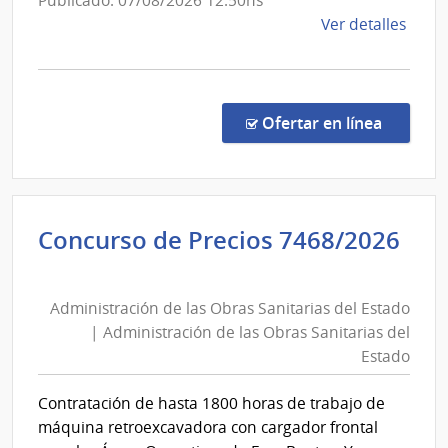
Publicado: 07/08/2026 12:50hs
del
de
Ver detalles
Esta
la
comp
Comp
Direc
en la co
Ofertar en línea
160/
|
Pode
Judici
Concurso de Precios 7468/2026
|
Administración
Pode
de
Judici
Administración de las Obras Sanitarias del Estado
las
| Administración de las Obras Sanitarias del
Obras
Estado
Sanitarias
del
Contratación de hasta 1800 horas de trabajo de
Estado
máquina retroexcavadora con cargador frontal
|