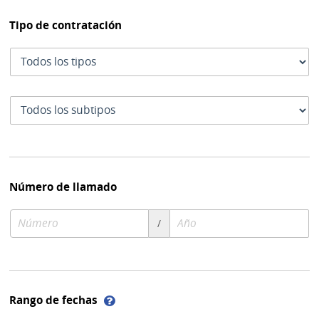
Tipo de contratación
Tipo
de
contratación
Subtipo
de
contratación
Número de llamado
Número
Año
/
de
de
compra
compra
Ayuda
Rango de fechas
sobre