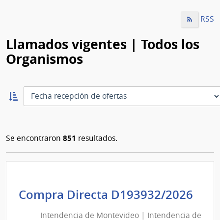
RSS
Llamados vigentes | Todos los
Organismos
Ordernar
ascendente:
Ordenar
851
Se encontraron
resultados.
Int
Compra Directa D193932/2026
de
Intendencia de Montevideo | Intendencia de
Mon