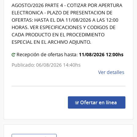
Hospital
AGOSTO/2026 PARTE 4 - COTIZAR POR APERTURA
de
ELECTRONICA - PLAZO DE PRESENTACION DE
Clínicas
OFERTAS: HASTA EL DIA 11/08/2026 A LAS 12:00
HORAS. VER ESPECIFICACIONES Y CODIGOS DE
CADA PRODUCTO EN EL PROCEDIMIENTO
ESPECIAL EN EL ARCHIVO ADJUNTO.
11/08/2026 12:00hs
Recepción de ofertas hasta:
Publicado: 06/08/2026 14:40hs
de
Ver detalles
la
comp
Proc
Espec
en la co
Ofertar en línea
567/
|
Univ
de