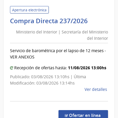
|
Inte
Apertura electrónica
de
Minister
Compra Directa 237/2026
Mont
del
|
Ministerio del Interior | Secretaría del Ministerio
Inte
Interior
del Interior
de
|
Mont
Secretar
Servicio de barométrica por el lapso de 12 meses -
del
VER ANEXOS
Minister
del
11/08/2026 13:00hs
Recepción de ofertas hasta:
Interior
Publicado: 03/08/2026 13:10hs | Última
Modificación: 03/08/2026 13:14hs
de
Ver detalles
la
comp
Comp
Direc
en la co
Ofertar en línea