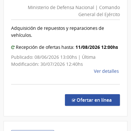
de
Fina
Ministerio de Defensa Nacional | Comando
Def
|
General del Ejército
Nac
Direc
|
Gene
Adquisición de repuestos y reparaciones de
Com
de
vehículos.
Casi
Gen
del
11/08/2026 12:00hs
Recepción de ofertas hasta:
Ejér
Publicado: 08/06/2026 13:00hs | Última
Modificación: 30/07/2026 12:40hs
de
Ver detalles
la
comp
Licit
Abre
en la co
Ofertar en línea
431/
|
Minis
de