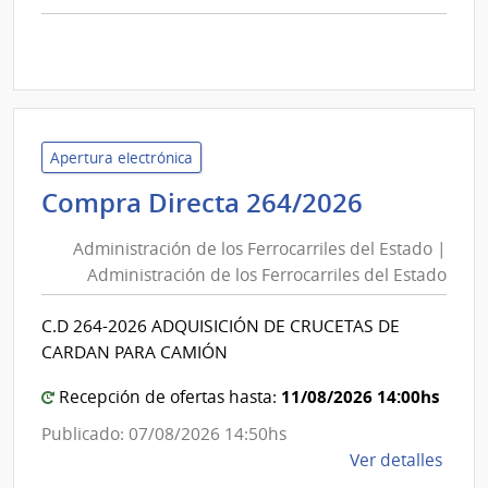
comp
Comp
Direc
D194
|
Inte
Apertura electrónica
de
Administ
Compra Directa 264/2026
Mont
de
|
Administración de los Ferrocarriles del Estado |
Inte
los
Administración de los Ferrocarriles del Estado
de
Ferrocarr
Mont
del
C.D 264-2026 ADQUISICIÓN DE CRUCETAS DE
Estado
CARDAN PARA CAMIÓN
|
Administ
11/08/2026 14:00hs
Recepción de ofertas hasta:
de
Publicado: 07/08/2026 14:50hs
los
de
Ver detalles
Ferrocarr
la