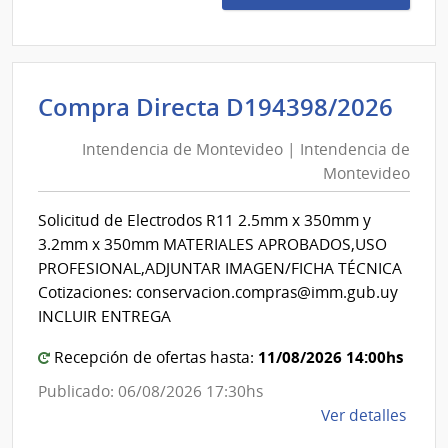
237/
|
Minis
del
Int
Compra Directa D194398/2026
Inter
de
|
Intendencia de Montevideo | Intendencia de
Mon
Secre
Montevideo
|
del
Minis
Int
Solicitud de Electrodos R11 2.5mm x 350mm y
del
de
3.2mm x 350mm MATERIALES APROBADOS,USO
Inter
Mon
PROFESIONAL,ADJUNTAR IMAGEN/FICHA TÉCNICA
Cotizaciones: conservacion.compras@imm.gub.uy
INCLUIR ENTREGA
11/08/2026 14:00hs
Recepción de ofertas hasta:
Publicado: 06/08/2026 17:30hs
de
Ver detalles
la