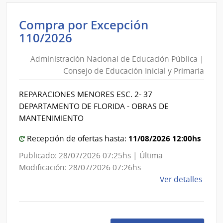
Minis
de
Compra por Excepción
Indus
Administración
110/2026
Ener
Nacional
y
Administración Nacional de Educación Pública |
de
Mine
Consejo de Educación Inicial y Primaria
|
Educación
Direc
Pública
REPARACIONES MENORES ESC. 2- 37
Gene
|
DEPARTAMENTO DE FLORIDA - OBRAS DE
de
Consejo
MANTENIMIENTO
Secre
de
Educación
11/08/2026 12:00hs
Recepción de ofertas hasta:
Inicial
Publicado: 28/07/2026 07:25hs | Última
y
Modificación: 28/07/2026 07:26hs
Primaria
de
Ver detalles
la
comp
Comp