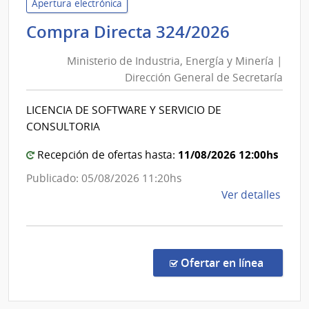
la
Apertura electrónica
Repú
Minister
Compra Directa 324/2026
|
de
Hospi
Ministerio de Industria, Energía y Minería |
Industria
de
Dirección General de Secretaría
Energía
Clíni
y
LICENCIA DE SOFTWARE Y SERVICIO DE
Minería
CONSULTORIA
|
Direcció
11/08/2026 12:00hs
Recepción de ofertas hasta:
General
Publicado: 05/08/2026 11:20hs
de
de
Ver detalles
Secretar
la
comp
Comp
Direc
en la co
Ofertar en línea
324/
|