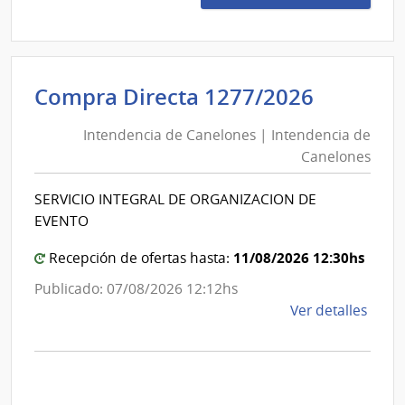
1031
|
Admin
Naci
Intende
Compra Directa 1277/2026
de
de
Usin
Intendencia de Canelones | Intendencia de
Canelo
y
Canelones
|
Tras
Eléct
Intende
SERVICIO INTEGRAL DE ORGANIZACION DE
|
de
EVENTO
Admin
Canelo
Naci
11/08/2026 12:30hs
Recepción de ofertas hasta:
de
Publicado: 07/08/2026 12:12hs
Usin
de
Ver detalles
y
la
Tras
comp
Eléct
Comp
Direc