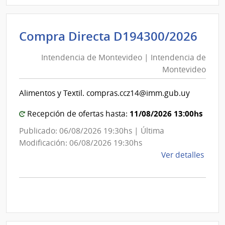
1277
|
Inte
Int
Compra Directa D194300/2026
de
de
Cane
Intendencia de Montevideo | Intendencia de
Mon
|
Montevideo
|
Inte
Int
de
Alimentos y Textil. compras.ccz14@imm.gub.uy
de
Cane
Mon
11/08/2026 13:00hs
Recepción de ofertas hasta:
Publicado: 06/08/2026 19:30hs | Última
Modificación: 06/08/2026 19:30hs
de
Ver detalles
la
comp
Comp
Direc
D194