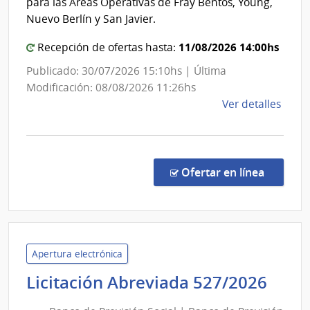
para las Áreas Operativas de Fray Bentos, Young,
Administración
Nuevo Berlín y San Javier.
de
11/08/2026 14:00hs
Recepción de ofertas hasta:
las
Obras
Publicado: 30/07/2026 15:10hs | Última
Sanitarias
Modificación: 08/08/2026 11:26hs
del
de
Ver detalles
la
Estado
comp
Conc
de
en la co
Ofertar en línea
Preci
7468
|
Admin
de
Apertura electrónica
las
Ban
Licitación Abreviada 527/2026
Obra
de
Sanit