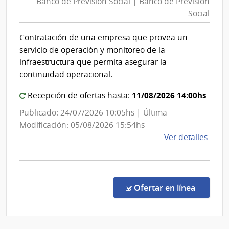
Banco de Previsión Social | Banco de Previsión
Prev
del
Social
Soci
Esta
|
|
Contratación de una empresa que provea un
Ban
Admin
servicio de operación y monitoreo de la
de
de
infraestructura que permita asegurar la
las
Prev
continuidad operacional.
Obra
Soci
Sanit
11/08/2026 14:00hs
Recepción de ofertas hasta:
del
Publicado: 24/07/2026 10:05hs | Última
Esta
Modificación: 05/08/2026 15:54hs
de
Ver detalles
la
comp
Licit
Abre
en la co
Ofertar en línea
527/
|
Banc