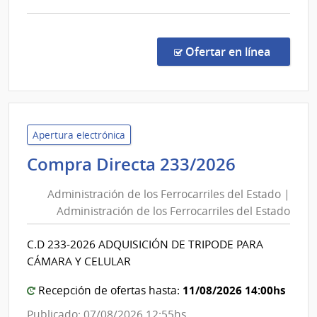
del
comp
Estado
Comp
Direc
en la co
Ofertar en línea
264/
|
Admin
de
los
Apertura electrónica
Ferro
Administ
Compra Directa 233/2026
del
de
Esta
Administración de los Ferrocarriles del Estado |
los
|
Administración de los Ferrocarriles del Estado
Ferrocarr
Admin
del
de
C.D 233-2026 ADQUISICIÓN DE TRIPODE PARA
Estado
los
CÁMARA Y CELULAR
Ferro
|
del
Administ
11/08/2026 14:00hs
Recepción de ofertas hasta:
Esta
de
Publicado: 07/08/2026 12:55hs