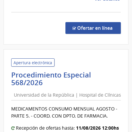
la
comp
Comp
Direc
en la co
Ofertar en línea
1115
|
Minis
de
Salu
Apertura electrónica
Públi
Procedimiento Especial
|
Universidad
568/2026
Junta
de
Naci
Universidad de la República | Hospital de Clínicas
la
de
República
Salu
MEDICAMENTOS CONSUMO MENSUAL AGOSTO -
|
PARTE 5. - COORD. CON DPTO. DE FARMACIA.
Hospital
de
11/08/2026 12:00hs
Recepción de ofertas hasta: