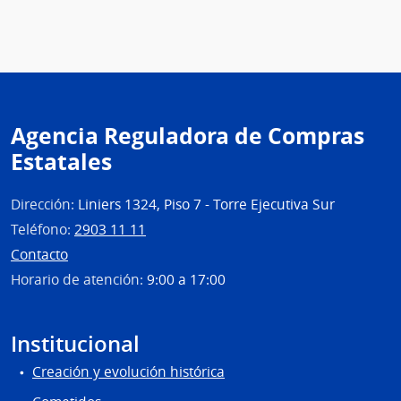
de
Previ
Socia
|
Banc
de
Agencia Reguladora de Compras
Previ
Estatales
Socia
Dirección:
Liniers 1324, Piso 7 - Torre Ejecutiva Sur
Teléfono:
2903 11 11
Contacto
Horario de atención:
9:00 a 17:00
Institucional
Creación y evolución histórica