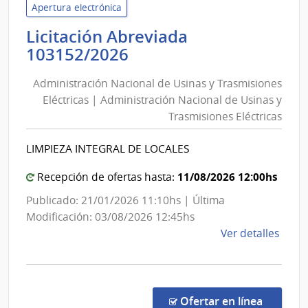
Defe
Apertura electrónica
Naci
Licitación Abreviada
|
Administración
103152/2026
Com
Nacional
Gene
Administración Nacional de Usinas y Trasmisiones
de
del
Eléctricas | Administración Nacional de Usinas y
Usinas
Ejérc
Trasmisiones Eléctricas
y
Trasmisiones
LIMPIEZA INTEGRAL DE LOCALES
Eléctricas
|
11/08/2026 12:00hs
Recepción de ofertas hasta:
Administración
Publicado: 21/01/2026 11:10hs | Última
Nacional
Modificación: 03/08/2026 12:45hs
de
de
Ver detalles
Usinas
la
y
comp
Trasmisiones
Licit
Abre
Eléctricas
en la co
Ofertar en línea