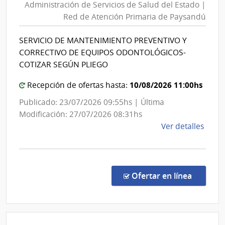
Administración de Servicios de Salud del Estado |
Serv
Red de Atención Primaria de Paysandú
de
Sal
SERVICIO DE MANTENIMIENTO PREVENTIVO Y
del
CORRECTIVO DE EQUIPOS ODONTOLÓGICOS-
Est
COTIZAR SEGÚN PLIEGO
|
10/08/2026 11:00hs
Red
Recepción de ofertas hasta:
de
Publicado: 23/07/2026 09:55hs | Última
Ate
Modificación: 27/07/2026 08:31hs
Prim
de
Ver detalles
de
la
Pay
comp
Licit
Abre
en la co
Ofertar en línea
153/
|
Admin
de