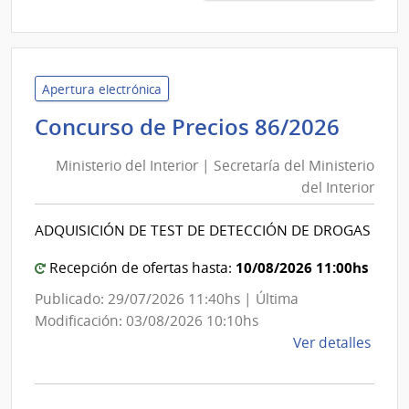
Preci
7451
|
Admin
de
Apertura electrónica
las
Minis
Concurso de Precios 86/2026
Obra
del
Sanit
Ministerio del Interior | Secretaría del Ministerio
Inter
del
del Interior
|
Esta
Secre
|
ADQUISICIÓN DE TEST DE DETECCIÓN DE DROGAS
del
Admin
de
Minis
10/08/2026 11:00hs
Recepción de ofertas hasta:
las
del
Publicado: 29/07/2026 11:40hs | Última
Obra
Inter
Modificación: 03/08/2026 10:10hs
Sanit
de
Ver detalles
del
la
Esta
comp
Conc