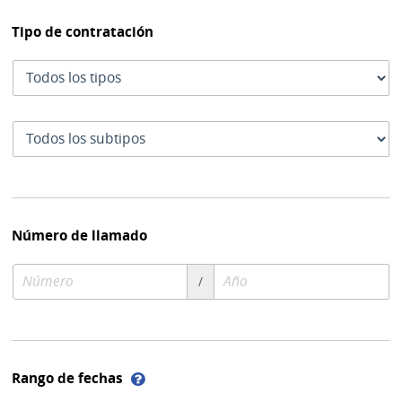
Tipo de contratación
Tipo
de
contratación
Subtipo
de
contratación
Número de llamado
Número
Año
/
de
de
compra
compra
Ayuda
Rango de fechas
sobre