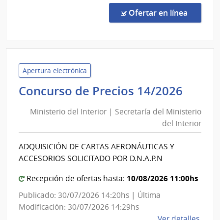
de
en la co
Ofertar en línea
Preci
86/2
|
Minis
del
Apertura electrónica
Inter
Minis
Concurso de Precios 14/2026
|
del
Secre
Ministerio del Interior | Secretaría del Ministerio
Inter
del
del Interior
|
Minis
Secre
del
ADQUISICIÓN DE CARTAS AERONÁUTICAS Y
del
Inter
ACCESORIOS SOLICITADO POR D.N.A.P.N
Minis
del
10/08/2026 11:00hs
Recepción de ofertas hasta:
Inter
Publicado: 30/07/2026 14:20hs | Última
Modificación: 30/07/2026 14:29hs
de
Ver detalles