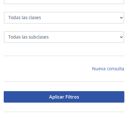
Clase
SubClase
Nueva consulta
Aplicar Filtros