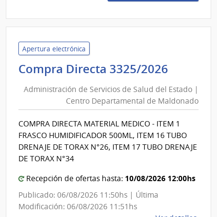
3326
|
Admin
de
Servi
Apertura electrónica
de
Adminis
Compra Directa 3325/2026
Salu
de
del
Administración de Servicios de Salud del Estado |
Servici
Esta
Centro Departamental de Maldonado
de
|
Salud
Cent
COMPRA DIRECTA MATERIAL MEDICO - ITEM 1
del
Depa
FRASCO HUMIDIFICADOR 500ML, ITEM 16 TUBO
de
Estado
DRENAJE DE TORAX N°26, ITEM 17 TUBO DRENAJE
Mald
|
DE TORAX N°34
Centro
10/08/2026 12:00hs
Recepción de ofertas hasta:
Depart
de
Publicado: 06/08/2026 11:50hs | Última
Maldon
Modificación: 06/08/2026 11:51hs