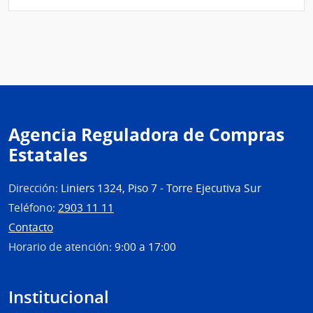
|
Admin
Naci
de
Educ
Públi
|
Cons
Agencia Reguladora de Compras
Direc
Estatales
Centr
Dirección:
Liniers 1324, Piso 7 - Torre Ejecutiva Sur
Teléfono:
2903 11 11
Contacto
Horario de atención:
9:00 a 17:00
Institucional