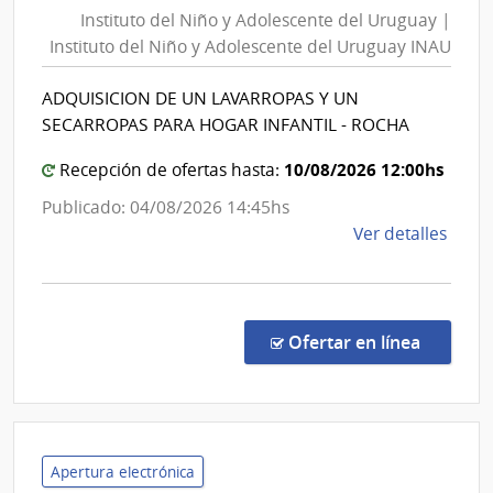
del
y
Instituto del Niño y Adolescente del Uruguay |
Niño
Pesc
Instituto del Niño y Adolescente del Uruguay INAU
y
|
Adolesce
Direc
ADQUISICION DE UN LAVARROPAS Y UN
del
Gene
SECARROPAS PARA HOGAR INFANTIL - ROCHA
de
Uruguay
Servi
|
10/08/2026 12:00hs
Recepción de ofertas hasta:
Gana
Instituto
Publicado: 04/08/2026 14:45hs
del
de
Ver detalles
Niño
la
y
comp
Adolesce
Comp
del
Direc
en la co
Ofertar en línea
206/
Uruguay
|
INAU
Insti
del
Niño
Apertura electrónica