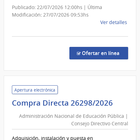
Meteor
Publicado: 22/07/2026 12:00hs | Última
INUME
Modificación: 27/07/2026 09:53hs
de
Ver detalles
la
comp
Licit
Abre
en la c
Ofertar en línea
6/20
|
Insti
Urug
de
Apertura electrónica
Mete
Admini
Compra Directa 26298/2026
|
Nacio
Insti
Administración Nacional de Educación Pública |
de
Urug
Consejo Directivo Central
Educa
de
Públic
Mete
Adquisición, instalación y puesta en