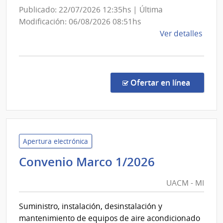
Ejér
Publicado: 22/07/2026 12:35hs | Última
Modificación: 06/08/2026 08:51hs
de
Ver detalles
la
comp
Licit
Abre
en la co
Ofertar en línea
739/
|
Minis
de
Defe
Apertura electrónica
Naci
UACM
Convenio Marco 1/2026
|
-
Com
UACM - MI
MI
Gene
del
Suministro, instalación, desinstalación y
Ejérc
mantenimiento de equipos de aire acondicionado