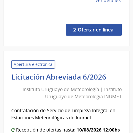
de
Ver detalles
la
comp
Comp
Direc
en la co
Ofertar en línea
6094
|
Corte
Elect
|
Apertura electrónica
Corte
Institu
Licitación Abreviada 6/2026
Elect
Urugu
Instituto Uruguayo de Meteorología | Instituto
de
Uruguayo de Meteorologia INUMET
Meteor
|
Contratación de Servicio de Limpieza Integral en
Institu
Estaciones Meteorológicas de Inumet.-
Urugu
de
10/08/2026 12:00hs
Recepción de ofertas hasta: