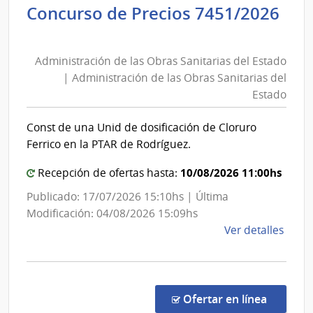
Concurso de Precios 7451/2026
Servi
Administración
de
de
Salu
Administración de las Obras Sanitarias del Estado
las
del
| Administración de las Obras Sanitarias del
Esta
Obras
Estado
|
Sanitarias
Red
del
Const de una Unid de dosificación de Cloruro
de
Estado
Ferrico en la PTAR de Rodríguez.
Aten
|
Prima
Administración
10/08/2026 11:00hs
Recepción de ofertas hasta:
de
de
Publicado: 17/07/2026 15:10hs | Última
Pays
las
Modificación: 04/08/2026 15:09hs
Obras
de
Ver detalles
Sanitarias
la
del
comp
Conc
Estado
de
en la co
Ofertar en línea