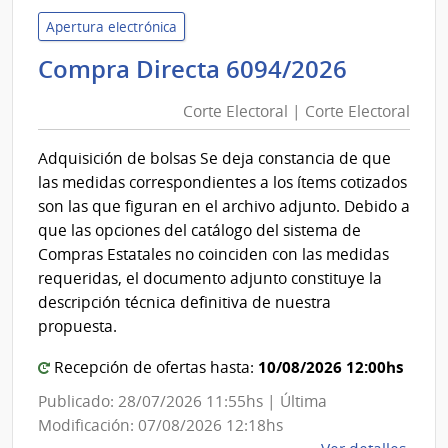
del
Inter
Apertura electrónica
|
Corte
Compra Directa 6094/2026
Direc
Electora
Naci
Corte Electoral | Corte Electoral
|
de
Corte
Bomb
Adquisición de bolsas Se deja constancia de que
Electora
las medidas correspondientes a los ítems cotizados
son las que figuran en el archivo adjunto. Debido a
que las opciones del catálogo del sistema de
Compras Estatales no coinciden con las medidas
requeridas, el documento adjunto constituye la
descripción técnica definitiva de nuestra
propuesta.
10/08/2026 12:00hs
Recepción de ofertas hasta:
Publicado: 28/07/2026 11:55hs | Última
Modificación: 07/08/2026 12:18hs