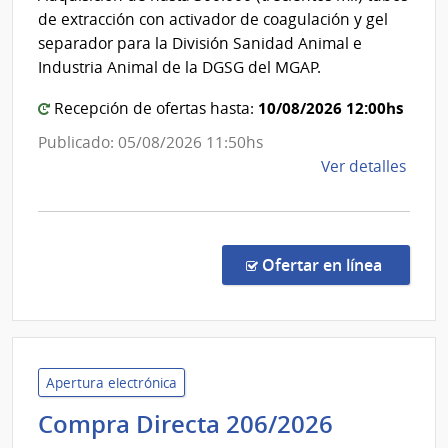
Pesca
de extracción con activador de coagulación y gel
|
separador para la División Sanidad Animal e
Direcc
Industria Animal de la DGSG del MGAP.
Genera
10/08/2026 12:00hs
Recepción de ofertas hasta:
de
Servic
Publicado: 05/08/2026 11:50hs
Ganad
de
Ver detalles
la
comp
Conc
de
en la co
Ofertar en línea
Preci
9/20
|
Minis
de
Apertura electrónica
Gana
Instituto
Compra Directa 206/2026
Agric