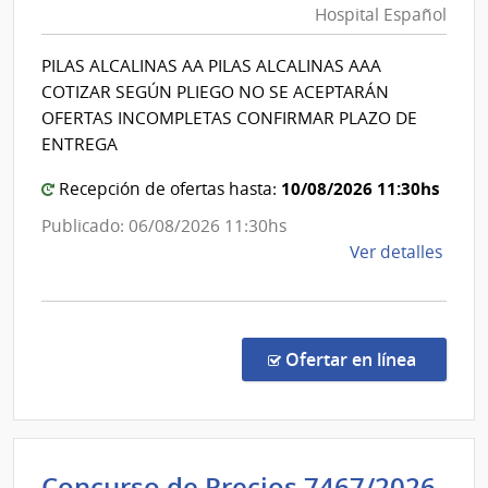
Hospital Español
de
Salud
PILAS ALCALINAS AA PILAS ALCALINAS AAA
del
COTIZAR SEGÚN PLIEGO NO SE ACEPTARÁN
Estad
OFERTAS INCOMPLETAS CONFIRMAR PLAZO DE
|
ENTREGA
Hospit
10/08/2026 11:30hs
Recepción de ofertas hasta:
Españ
Publicado: 06/08/2026 11:30hs
de
Ver detalles
la
comp
Comp
Direc
en la co
Ofertar en línea
1336
|
Admin
de
Concurso de Precios 7467/2026
Servi