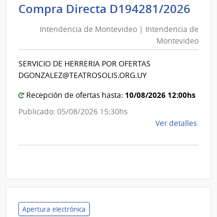
Inte
Int
Compra Directa D194281/2026
de
de
Mont
Intendencia de Montevideo | Intendencia de
Mon
|
Montevideo
|
Inte
Int
de
SERVICIO DE HERRERIA POR OFERTAS
de
Mont
DGONZALEZ@TEATROSOLIS.ORG.UY
Mon
10/08/2026 12:00hs
Recepción de ofertas hasta:
Publicado: 05/08/2026 15:30hs
de
Ver detalles
la
comp
Comp
Direc
D194
|
Inte
Apertura electrónica
de