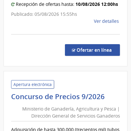
10/08/2026 12:00hs
Recepción de ofertas hasta:
Publicado: 05/08/2026 15:55hs
de
Ver detalles
la
comp
Comp
Direc
en la co
Ofertar en línea
196/
|
Minis
del
Inter
Apertura electrónica
|
Minist
Concurso de Precios 9/2026
Insti
de
Naci
Ministerio de Ganadería, Agricultura y Pesca |
Ganade
de
Dirección General de Servicios Ganaderos
Agricu
Rehab
y
Adquisición de hasta 300.000 (trecientos mil) tubos