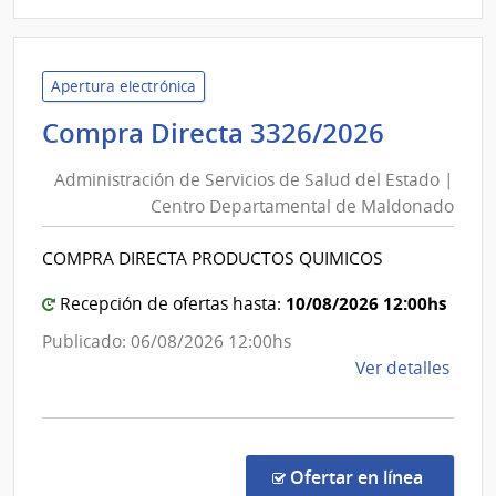
|
Admin
de
Servi
Apertura electrónica
de
Adminis
Compra Directa 3326/2026
Salu
de
del
Administración de Servicios de Salud del Estado |
Servici
Esta
Centro Departamental de Maldonado
de
|
Salud
Cent
COMPRA DIRECTA PRODUCTOS QUIMICOS
del
Depa
de
Estado
10/08/2026 12:00hs
Recepción de ofertas hasta:
Mald
|
Publicado: 06/08/2026 12:00hs
Centro
de
Ver detalles
Depart
la
de
comp
Maldon
Comp
Direc
en la c
Ofertar en línea