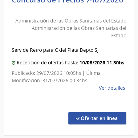
Administración
de
de
Salu
Administración de las Obras Sanitarias del Estado
las
del
| Administración de las Obras Sanitarias del
Esta
Obras
Estado
|
Sanitarias
Hospi
del
Serv de Retro para C del Plata Depto SJ
Espa
Estado
|
10/08/2026 11:30hs
Recepción de ofertas hasta:
Administración
Publicado: 29/07/2026 10:05hs | Última
de
Modificación: 31/07/2026 00:34hs
las
de
Ver detalles
Obras
la
Sanitarias
comp
del
Conc
de
Estado
en la co
Ofertar en línea
Preci
7467