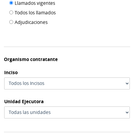
Filtro tipo
Llamados vigentes
por
de
fecha
Todos los llamados
de
publicación
Adjudicaciones
modif
Organismo contratante
Inciso
Unidad Ejecutora