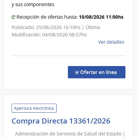
y sus componentes
10/08/2026 11:00hs
Recepción de ofertas hasta:
Publicado: 25/06/2026 16:10hs | Última
Modificación: 04/08/2026 08:57hs
de
Ver detalles
la
comp
Conv
Marc
en la c
Ofertar en línea
1/20
|
UAC
-
MI
Apertura electrónica
Admini
Compra Directa 13361/2026
de
Administración de Servicios de Salud del Estado |
Servic