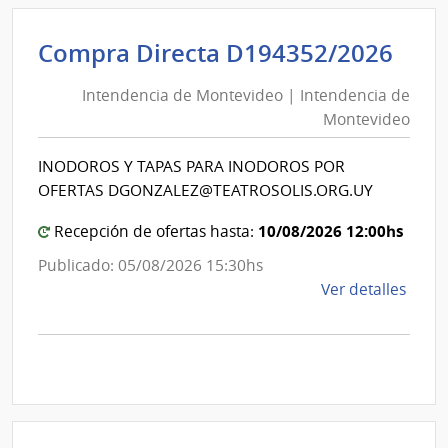
|
Admin
Int
Compra Directa D194352/2026
de
de
las
Intendencia de Montevideo | Intendencia de
Mon
Obra
Montevideo
|
Sanit
del
Int
INODOROS Y TAPAS PARA INODOROS POR
Esta
de
OFERTAS DGONZALEZ@TEATROSOLIS.ORG.UY
|
Mon
Admin
10/08/2026 12:00hs
Recepción de ofertas hasta:
de
Publicado: 05/08/2026 15:30hs
las
de
Ver detalles
Obra
la
Sanit
comp
del
Comp
Esta
Direc
D194
|