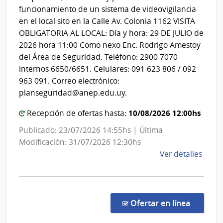
|
INU
funcionamiento de un sistema de videovigilancia
Conse
en el local sito en la Calle Av. Colonia 1162 VISITA
Direct
OBLIGATORIA AL LOCAL: Día y hora: 29 DE JULIO de
Centra
2026 hora 11:00 Como nexo Enc. Rodrigo Amestoy
del Área de Seguridad. Teléfono: 2900 7070
internos 6650/6651. Celulares: 091 623 806 / 092
963 091. Correo electrónico:
planseguridad@anep.edu.uy.
10/08/2026 12:00hs
Recepción de ofertas hasta:
Publicado: 23/07/2026 14:55hs | Última
Modificación: 31/07/2026 12:30hs
de
Ver detalles
la
comp
Comp
Direc
en la c
Ofertar en línea
2629