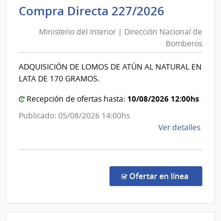
y
Minister
Compra Directa 227/2026
Adol
del
del
Ministerio del Interior | Dirección Nacional de
Interior
Urug
Bomberos
|
|
Direcció
Insti
ADQUISICIÓN DE LOMOS DE ATÚN AL NATURAL EN
Nacional
del
LATA DE 170 GRAMOS.
Niño
de
y
Bomber
10/08/2026 12:00hs
Recepción de ofertas hasta:
Adol
Publicado: 05/08/2026 14:00hs
del
de
Ver detalles
Urug
la
INAU
comp
Comp
Direc
en la co
Ofertar en línea
227/
|
Minis