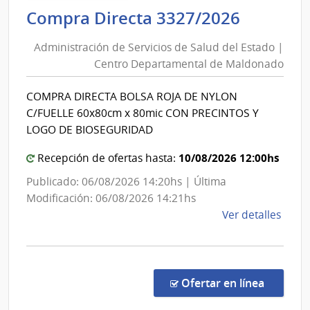
Adminis
Compra Directa 3327/2026
Mont
de
|
Administración de Servicios de Salud del Estado |
Inte
Servici
Centro Departamental de Maldonado
de
de
Mont
Salud
COMPRA DIRECTA BOLSA ROJA DE NYLON
del
C/FUELLE 60x80cm x 80mic CON PRECINTOS Y
Estado
LOGO DE BIOSEGURIDAD
|
10/08/2026 12:00hs
Centro
Recepción de ofertas hasta:
Depart
Publicado: 06/08/2026 14:20hs | Última
de
Modificación: 06/08/2026 14:21hs
Maldon
de
Ver detalles
la
comp
Comp
Direc
en la c
Ofertar en línea
3327