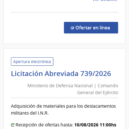
la
comp
Conc
de
en la co
Ofertar en línea
Preci
14/2
|
Minis
del
Apertura electrónica
Inter
Mini
Licitación Abreviada 739/2026
|
de
Secre
Ministerio de Defensa Nacional | Comando
Def
del
General del Ejército
Nac
Minis
|
del
Adquisición de materiales para los destacamentos
Com
Inter
militares del I.N.R.
Gen
del
10/08/2026 11:00hs
Recepción de ofertas hasta: