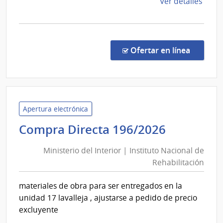
de
Ver detalles
la
comp
Comp
Direc
en la c
Ofertar en línea
3325
|
Admin
de
Servi
Apertura electrónica
de
Minister
Compra Directa 196/2026
Salu
del
del
Ministerio del Interior | Instituto Nacional de
Interior
Esta
Rehabilitación
|
|
Instituto
Cent
materiales de obra para ser entregados en la
Nacional
Depa
unidad 17 lavalleja , ajustarse a pedido de precio
de
de
excluyente
Mald
Rehabili