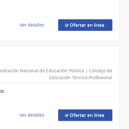
|
Dirección
Nacional
de
de
en la comp
Ver detalles
Ofertar en línea
Sanidad
la
Policial
compra
Compra
Directa
33/2026
|
n
istración Nacional de Educación Pública | Consejo de
Ministerio
Educación Técnico-Profesional
de
Educación
os
y
Cultura
|
Instituto
de
en la comp
Ver detalles
Ofertar en línea
de
la
Investigaciones
compra