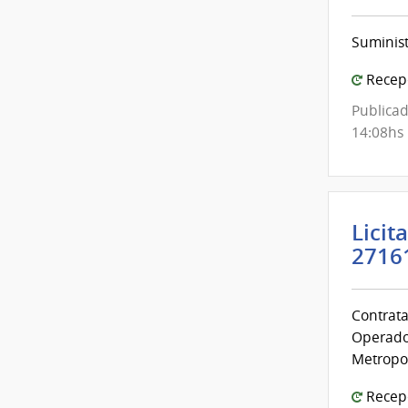
de
Prev
Suminist
Socia
|
Recepc
Ban
Publicad
de
14:08hs
Prev
Socia
Licit
2716
Contrata
Operador
Metropol
Recepc