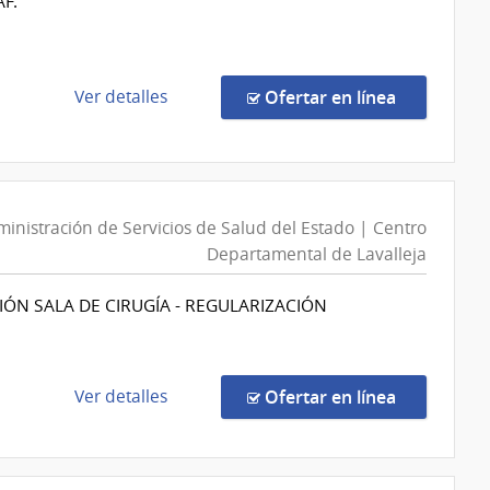
AF.
y
Trasmisiones
Eléctricas
|
de
en la comp
Ver detalles
Ofertar en línea
Administración
la
Nacional
compra
de
Compra
Usinas
Directa
y
n
13055/2026
inistración de Servicios de Salud del Estado | Centro
Trasmisiones
|
Departamental de Lavalleja
Eléctricas
Administración
ÓN SALA DE CIRUGÍA - REGULARIZACIÓN
de
Servicios
de
Salud
de
en la comp
Ver detalles
Ofertar en línea
del
la
Estado
compra
|
Compra
Hospital