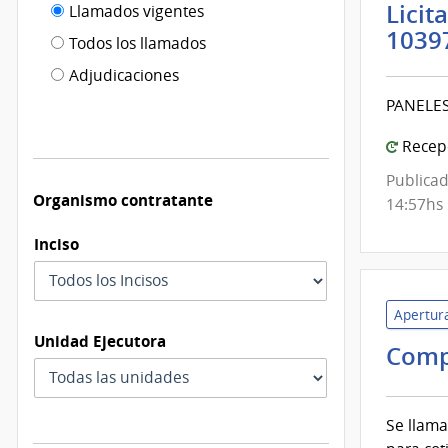
Filtro tipo
Licit
Llamados vigentes
por
1039
de
fecha
Todos los llamados
de
publicación
Adjudicaciones
modificación
PANELE
Recepc
Publicad
Organismo contratante
14:57hs
Inciso
Apertura
Unidad Ejecutora
Comp
Se llama