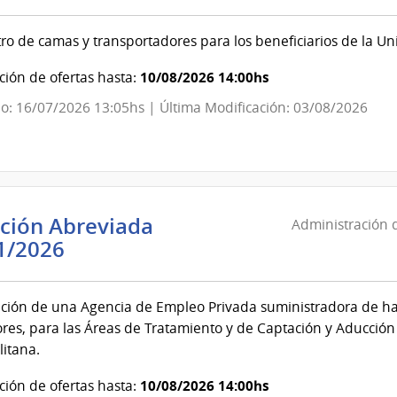
isión
ro de camas y transportadores para los beneficiarios de la U
l
10/08/2026 14:00hs
ión de ofertas hasta:
co
o: 16/07/2026 13:05hs | Última Modificación: 03/08/2026
isión
l
ación Abreviada
Administración d
Administración
1/2026
de
las
ción de una Agencia de Empleo Privada suministradora de hast
Obras
es, para las Áreas de Tratamiento y de Captación y Aducción 
Sanitarias
itana.
del
Estado
10/08/2026 14:00hs
ión de ofertas hasta: