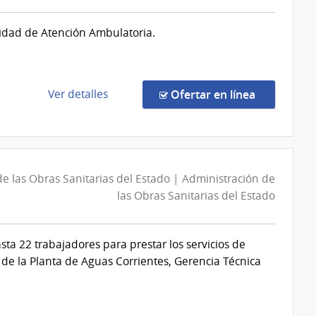
de
Colonia
nidad de Atención Ambulatoria.
|
Intendencia
de
Colonia
de
en la comp
Ver detalles
Ofertar en línea
la
compra
Licitación
Abreviada
525/2026
e las Obras Sanitarias del Estado | Administración de
|
las Obras Sanitarias del Estado
Banco
de
a 22 trabajadores para prestar los servicios de
Previsión
de la Planta de Aguas Corrientes, Gerencia Técnica
Social
|
Banco
de