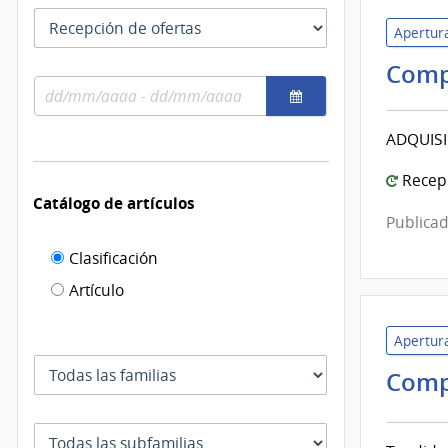
las
Tipo
fechas
Apertura
como
de
se
fecha
Comp
usan
Rango
por
de
el
fechas
cual
ADQUISI
se
Recepc
filtra
Catálogo de artículos
Publicad
Filtro de
Clasificación
catálogo
Artículo
de
Apertura
artículos
Familia
Comp
Subfamilia