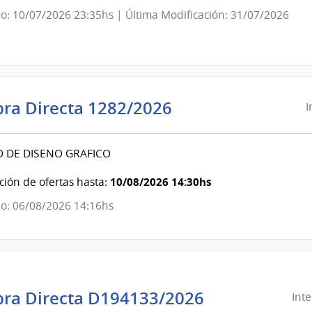
|
o: 10/07/2026 23:35hs | Última Modificación: 31/07/2026
Administración
de
las
Obras
Sanitarias
Intendencia
ra Directa 1282/2026
I
del
de
Estado
Canelones
O DE DISENO GRAFICO
|
Intendencia
10/08/2026 14:30hs
ión de ofertas hasta:
de
o: 06/08/2026 14:16hs
Canelones
ra Directa D194133/2026
Int