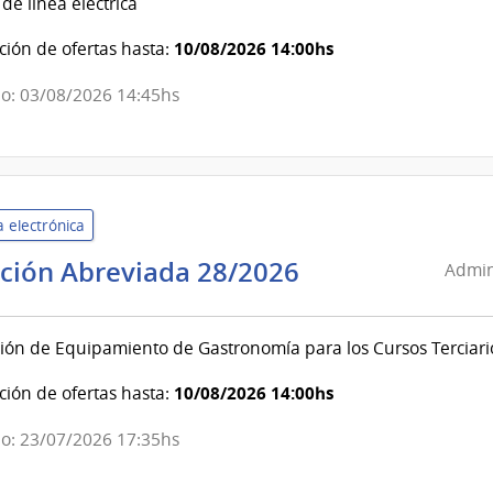
de línea eléctrica
y
Cultura
10/08/2026 14:00hs
ión de ofertas hasta:
|
Instituto
o: 03/08/2026 14:45hs
de
Investigaciones
Biológicas
Clemente
 electrónica
Estable
Administració
ación Abreviada 28/2026
Admin
Nacional
de
ión de Equipamiento de Gastronomía para los Cursos Terciari
Educación
Pública
10/08/2026 14:00hs
ión de ofertas hasta:
|
Consejo
o: 23/07/2026 17:35hs
de