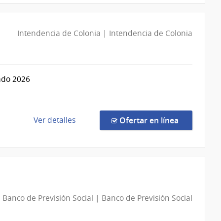
Biológicas
Licitación
Clemente
Abreviada
Intendencia de Colonia | Intendencia de Colonia
Estable
28/2026
|
Administración
Nacional
rado 2026
de
Educación
Pública
|
de
en la comp
Ver detalles
Ofertar en línea
Consejo
la
de
compra
Educación
Concurso
Técnico-
de
Profesional
Precios
91022/2026
Banco de Previsión Social | Banco de Previsión Social
|
Intendencia