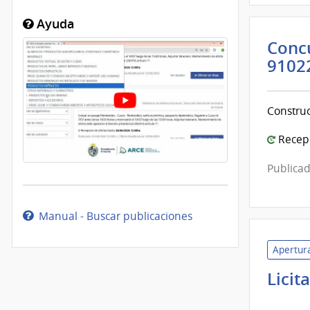
Ayuda
Concu
9102
Construc
Recepc
Publicad
Manual - Buscar publicaciones
Apertura
Licit
Ban