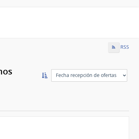
RSS
mos
Ordernar
ascendente:
Ordenar