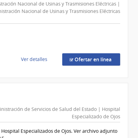
tración Nacional de Usinas y Trasmisiones Eléctricas |
istración Nacional de Usinas y Trasmisiones Eléctricas
de
en la comp
Ver detalles
Ofertar en línea
la
compra
Licitación
Abreviada
103975/2026
|
n
nistración de Servicios de Salud del Estado | Hospital
Administración
Especializado de Ojos
Nacional
de
Hospital Especializados de Ojos. Ver archivo adjunto
Usinas