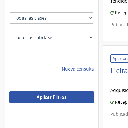
Tendido 
Recepc
Clase
Publicad
SubClase
Apertura
Licit
Nueva consulta
Adquisic
Aplicar Filtros
Recepc
Publicad