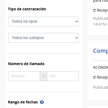
para cot
Tipo de contratación
Recepc
Publicad
Tipo
14:41hs
de
contratación
Subtipo
de
contratación
Comp
Número de llamado
ACONDIC
Número
Año
/
Recepc
de
de
compra
compra
Publicad
Ayuda
Rango de fechas
sobre