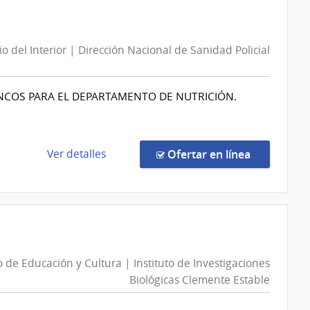
Directa
Especializado
13035/2026
de
|
Ojos
io del Interior | Dirección Nacional de Sanidad Policial
Administración
de
Servicios
NCOS PARA EL DEPARTAMENTO DE NUTRICIÓN.
de
Salud
del
de
en la comp
Ver detalles
Ofertar en línea
Estado
la
|
compra
Centro
Compra
Departamental
Directa
de
259/2026
Lavalleja
|
o de Educación y Cultura | Instituto de Investigaciones
Ministerio
Biológicas Clemente Estable
del
Interior