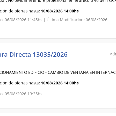
izar. No olvidar el timbre profesional en el articulo 46 del TOC
Salud
del
10/08/2026 14:00hs
ión de ofertas hasta:
Estado
o: 06/08/2026 11:45hs | Última Modificación: 06/08/2026
|
Hospital
Especializado
de
Ojos
Administració
ra Directa 13035/2026
Adm
de
Servicios
IONAMIENTO EDIFICIO - CAMBIO DE VENTANA EN INTERNACI
de
Salud
10/08/2026 14:00hs
ión de ofertas hasta:
del
Estado
o: 05/08/2026 13:35hs
|
Centro
Departamental