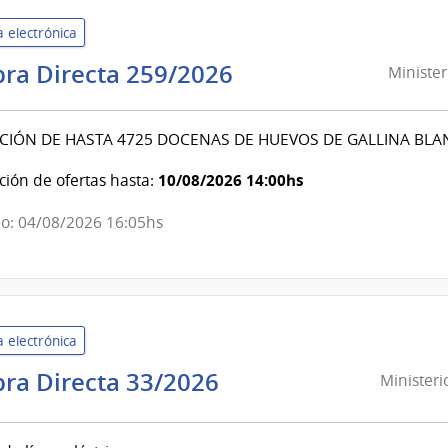
de
 electrónica
Lavalleja
Ministerio
ra Directa 259/2026
Minister
del
Interior
CIÓN DE HASTA 4725 DOCENAS DE HUEVOS DE GALLINA BLA
|
Dirección
10/08/2026 14:00hs
ión de ofertas hasta:
Nacional
o: 04/08/2026 16:05hs
de
Sanidad
Policial
 electrónica
Ministerio
ra Directa 33/2026
Ministeri
de
Educación