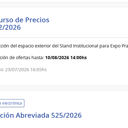
Educación
Técnico-
Profesional
rso de Precios
Intendencia
2/2026
de
Colonia
ción del espacio exterior del Stand Institucional para Expo P
|
Intendencia
10/08/2026 14:00hs
ión de ofertas hasta:
de
o: 23/07/2026 16:05hs
Colonia
 electrónica
ación Abreviada 525/2026
co