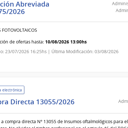
ación Abreviada
Adminis
Administración
75/2026
Admin
Nacional
de
S FOTOVOLTAICOS
Usinas
y
10/08/2026 13:00hs
ión de ofertas hasta:
Trasmisiones
o: 23/07/2026 16:25hs | Última Modificación: 03/08/2026
Eléctricas
|
Administración
Nacional
de
 electrónica
Usinas
y
Administració
ra Directa 13055/2026
Admi
Trasmisiones
de
Eléctricas
Servicios
 a compra directa Nº 13055 de Insumos oftalmológicos para el 
de