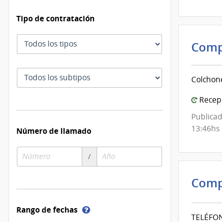
Tipo de contratación
Tipo
Comp
de
contratación
Subtipo
Colchone
de
contratación
Recepc
Publicad
13:46hs
Número de llamado
Número
Año
/
de
de
compra
compra
Comp
Ayuda
Rango de fechas
TELÉFO
sobre