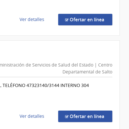
Sanitarias
del
Estado
de
en la comp
Ver detalles
Ofertar en línea
|
la
Administración
compra
de
Compra
las
Directa
Obras
879/2026
Sanitarias
|
inistración de Servicios de Salud del Estado | Centro
del
Administración
Departamental de Salto
Estado
de
Servicios
L TELÉFONO 47323140/3144 INTERNO 304
de
Salud
del
Estado
|
de
en la comp
Ver detalles
Ofertar en línea
Centro
la