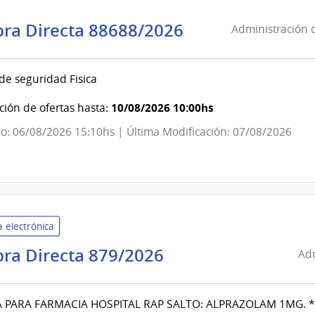
Administració
ra Directa 88688/2026
Administración d
de
las
 de seguridad Fisica
Obras
Sanitarias
10/08/2026 10:00hs
ión de ofertas hasta:
del
o: 06/08/2026 15:10hs | Última Modificación: 07/08/2026
Estado
|
Administració
de
las
 electrónica
Obras
Sanitarias
Administración
ra Directa 879/2026
Adm
del
de
Estado
Servicios
PARA FARMACIA HOSPITAL RAP SALTO: ALPRAZOLAM 1MG. 
de