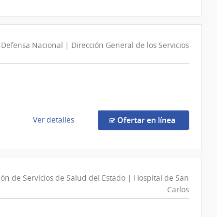
la
Estado
compra
|
Compra
Administración
Directa
de
 Defensa Nacional | Dirección General de los Servicios
13296/2026
las
|
Obras
Administración
Sanitarias
de
del
Servicios
Estado
de
Salud
de
en la comp
Ver detalles
Ofertar en línea
del
la
Estado
compra
|
Compra
Hospital
Directa
de
n
18/2026
ón de Servicios de Salud del Estado | Hospital de San
San
|
Carlos
Carlos
Ministerio
de