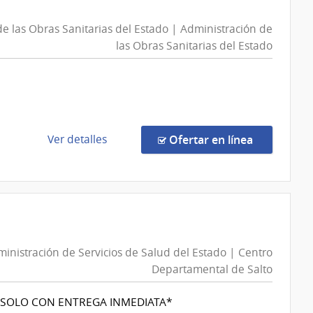
Compra
de
Directa
San
n
e las Obras Sanitarias del Estado | Administración de
D192506/2026
Carlos
las Obras Sanitarias del Estado
|
Intendencia
de
Montevideo
|
Intendencia
de
en la comp
Ver detalles
Ofertar en línea
de
la
n
Montevideo
compra
Compra
Directa
88688/2026
|
inistración de Servicios de Salud del Estado | Centro
Administración
Departamental de Salto
de
las
*SOLO CON ENTREGA INMEDIATA*
Obras