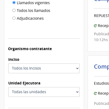
Filtro tipo
Llamados vigentes
por
de
fecha
Todos los llamados
de
REPUES
publicación
Adjudicaciones
modificación
Recepc
Publicad
10:12hs
Organismo contratante
Inciso
Comp
Unidad Ejecutora
Estudios
Recepc
Publicad