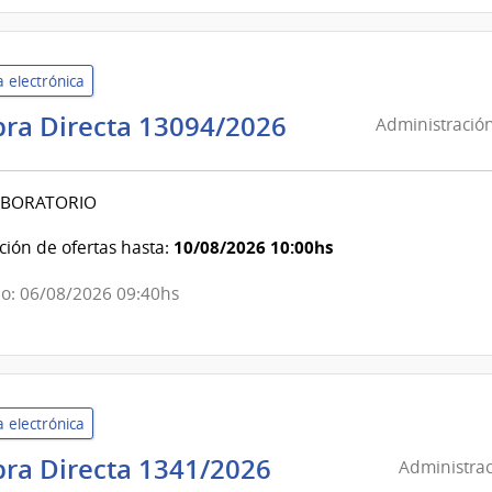
Departamental
de
Salto
 electrónica
Administració
ra Directa 13094/2026
Administración
de
Servicios
BORATORIO
de
Salud
10/08/2026 10:00hs
ión de ofertas hasta:
del
Estado
o: 06/08/2026 09:40hs
|
Centro
Auxiliar
de
 electrónica
Pando
Administración
ra Directa 1341/2026
Administrac