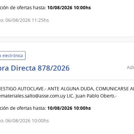
Salud
10/08/2026 10:00hs
ión de ofertas hasta:
del
Estado
o: 06/08/2026 11:25hs
|
Centro
Departamental
de
 electrónica
Salto
Administración
ra Directa 878/2026
Adm
de
Servicios
ESTIGO AUTOCLAVE.- ANTE ALGUNA DUDA, COMUNICARSE A
de
materiales.salto@asse.com.uy LIC. Juan Pablo Oberti.-
Salud
del
10/08/2026 10:00hs
ión de ofertas hasta:
Estado
|
o: 06/08/2026 10:00hs
Centro