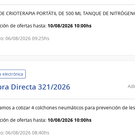
de
Servicios
E CRIOTERAPIA PORTÁTIL DE 500 ML TANQUE DE NITRÓGENO
de
Salud
10/08/2026 10:00hs
ión de ofertas hasta:
del
o: 06/08/2026 09:25hs
Estado
|
Hospital
Maciel
 electrónica
Administración
ra Directa 321/2026
Adm
de
Servicios
tamos a cotizar 4 colchones neumáticos para prevención de les
de
Salud
10/08/2026 10:00hs
ión de ofertas hasta:
del
Estado
o: 06/08/2026 08:40hs