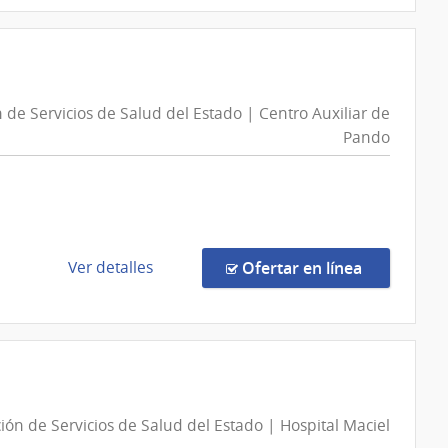
Departamental
compra
de
Compra
Salto
Directa
878/2026
|
n
 de Servicios de Salud del Estado | Centro Auxiliar de
Administración
Pando
de
Servicios
de
Salud
del
Estado
de
en la comp
Ver detalles
Ofertar en línea
|
la
Centro
compra
Departamental
Compra
de
Directa
Salto
13094/2026
|
ión de Servicios de Salud del Estado | Hospital Maciel
Administración