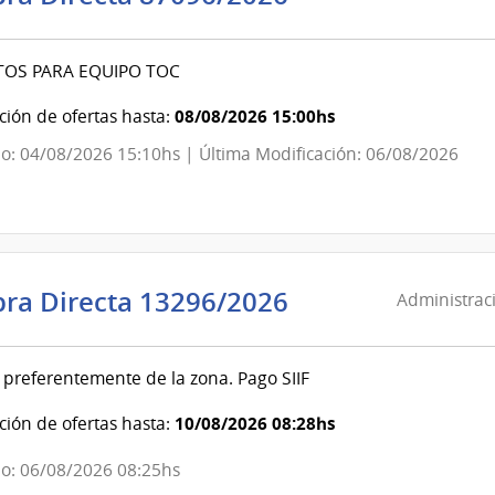
de
las
TOS PARA EQUIPO TOC
Obras
Sanitarias
08/08/2026 15:00hs
ión de ofertas hasta:
del
o: 04/08/2026 15:10hs | Última Modificación: 06/08/2026
Estado
|
Administració
de
las
Administració
ra Directa 13296/2026
Administraci
Obras
de
Sanitarias
Servicios
del
 preferentemente de la zona. Pago SIIF
de
Estado
Salud
10/08/2026 08:28hs
ión de ofertas hasta:
del
Estado
o: 06/08/2026 08:25hs