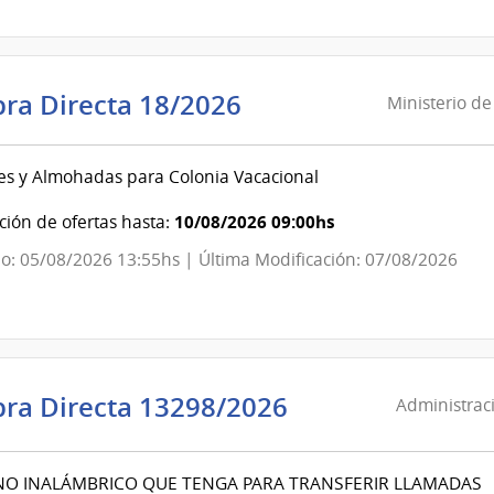
|
Hospital
de
San
Ministerio
ra Directa 18/2026
Ministerio de
Carlos
de
Defensa
s y Almohadas para Colonia Vacacional
Nacional
|
10/08/2026 09:00hs
ión de ofertas hasta:
Dirección
o: 05/08/2026 13:55hs | Última Modificación: 07/08/2026
General
de
los
Servicios
Administració
ra Directa 13298/2026
Administraci
de
Servicios
NO INALÁMBRICO QUE TENGA PARA TRANSFERIR LLAMADAS
de