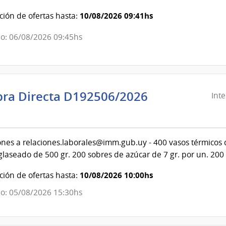
Salud
10/08/2026 09:41hs
ión de ofertas hasta:
del
Estado
o: 06/08/2026 09:45hs
|
Hospital
de
San
ra Directa D192506/2026
Int
Carlos
ndencia
evideo
ones a relaciones.laborales@imm.gub.uy - 400 vasos térmicos 
glaseado de 500 gr. 200 sobres de azúcar de 7 gr. por un. 200
ndencia
10/08/2026 10:00hs
ión de ofertas hasta:
evideo
o: 05/08/2026 15:30hs