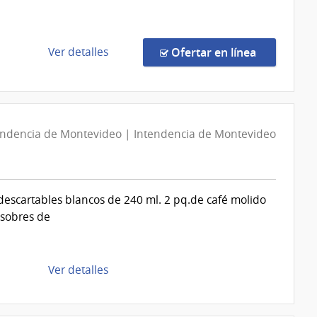
Defensa
Nacional
|
de
en la comp
Ver detalles
Ofertar en línea
Dirección
la
General
compra
de
Compra
los
Directa
Servicios
endencia de Montevideo | Intendencia de Montevideo
13298/2026
|
Administración
de
descartables blancos de 240 ml. 2 pq.de café molido
Servicios
 sobres de
de
Salud
del
de
Ver detalles
Estado
la
|
compra
Hospital