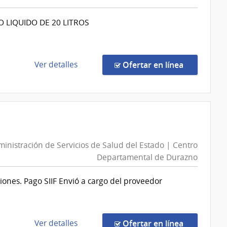
de
Servicios
 LIQUIDO DE 20 LITROS
de
Salud
del
de
en la comp
Ver detalles
Ofertar en línea
Estado
la
|
compra
Centro
Compra
Auxiliar
Directa
de
1341/2026
Pando
|
inistración de Servicios de Salud del Estado | Centro
Administración
Departamental de Durazno
de
Servicios
iones. Pago SIIF Envió a cargo del proveedor
de
Salud
del
Estado
de
en la comp
Ver detalles
Ofertar en línea