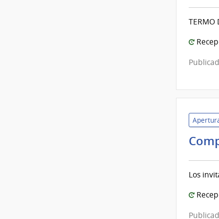
TERMO D
Recepc
Publicad
Apertura
Comp
Los invi
Recepc
Publicad