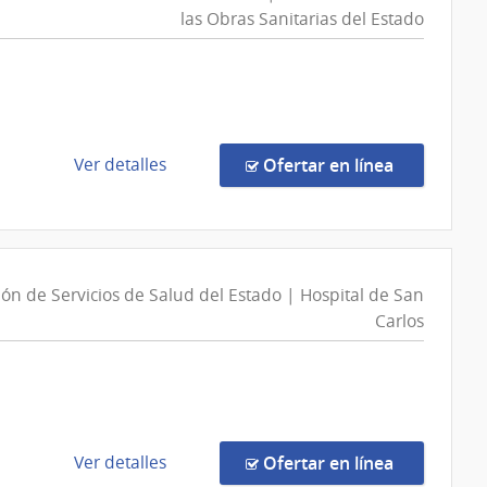
las Obras Sanitarias del Estado
de
en la comp
Ver detalles
Ofertar en línea
la
n
compra
Compra
Directa
n
87096/2026
ón de Servicios de Salud del Estado | Hospital de San
|
Carlos
Administración
de
las
Obras
Sanitarias
de
en la comp
Ver detalles
Ofertar en línea
del