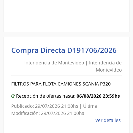
la
comp
Comp
Direc
D192
|
Inte
Int
Compra Directa D191706/2026
de
de
Mont
Intendencia de Montevideo | Intendencia de
Mon
|
Montevideo
|
Inte
Int
de
FILTROS PARA FLOTA CAMIONES SCANIA P320
de
Mont
Mon
06/08/2026 23:59hs
Recepción de ofertas hasta:
Publicado: 29/07/2026 21:00hs | Última
Modificación: 29/07/2026 21:00hs
de
Ver detalles
la