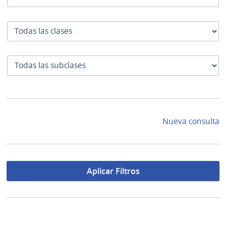
Clase
SubClase
Nueva consulta
Aplicar Filtros