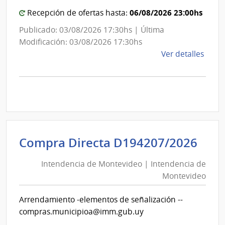
Portl
Mon
06/08/2026 23:00hs
Recepción de ofertas hasta:
|
Admin
Publicado: 03/08/2026 17:30hs | Última
Naci
Modificación: 03/08/2026 17:30hs
de
de
Ver detalles
Comb
la
Alcoh
comp
y
Comp
Portl
Direc
D192
|
Inte
Int
Compra Directa D194207/2026
de
de
Mont
Intendencia de Montevideo | Intendencia de
Mon
|
Montevideo
|
Inte
Int
de
Arrendamiento -elementos de señalización --
de
Mont
compras.municipioa@imm.gub.uy
Mon