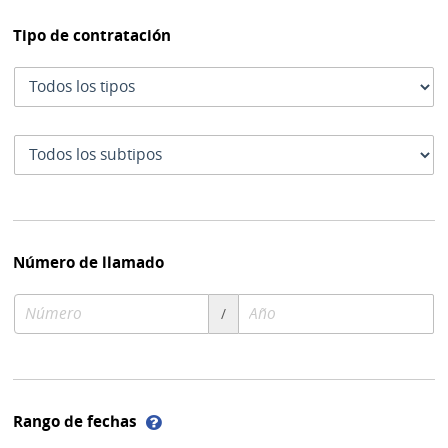
Tipo de contratación
Tipo
de
contratación
Subtipo
de
contratación
Número de llamado
Número
Año
/
de
de
compra
compra
Ayuda
Rango de fechas
sobre