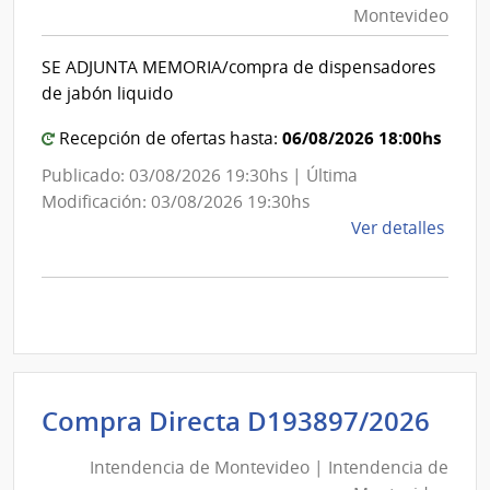
Montevideo
|
Int
SE ADJUNTA MEMORIA/compra de dispensadores
de
de jabón liquido
Mon
06/08/2026 18:00hs
Recepción de ofertas hasta:
Publicado: 03/08/2026 19:30hs | Última
Modificación: 03/08/2026 19:30hs
de
Ver detalles
la
comp
Comp
Direc
D193
|
Inte
Int
Compra Directa D193897/2026
de
de
Mont
Intendencia de Montevideo | Intendencia de
Mon
|