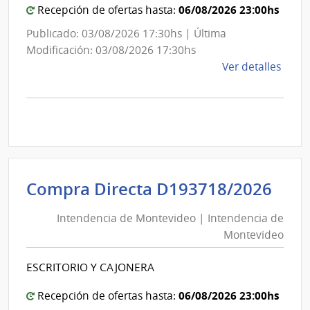
06/08/2026 23:00hs
Recepción de ofertas hasta:
Publicado: 03/08/2026 17:30hs | Última
Modificación: 03/08/2026 17:30hs
de
Ver detalles
la
comp
Comp
Direc
D194
|
Inte
Int
Compra Directa D193718/2026
de
de
Mont
Intendencia de Montevideo | Intendencia de
Mon
|
Montevideo
|
Inte
Int
de
ESCRITORIO Y CAJONERA
de
Mont
Mon
06/08/2026 23:00hs
Recepción de ofertas hasta: