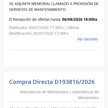
Int
de
SE ADJUNTA MEMORIA/ LLAMADO A PROVISIÓN DE
de
Mont
SERVICIOS DE MANTENIMIENTO
Mon
06/08/2026 18:00hs
Recepción de ofertas hasta:
Publicado: 30/07/2026 17:30hs | Última
Modificación: 30/07/2026 17:30hs
de
Ver detalles
la
comp
Comp
Direc
D193
|
Inte
Int
Compra Directa D193816/2026
de
de
Mont
Intendencia de Montevideo | Intendencia de
Mon
|
Montevideo
|
Inte
Int