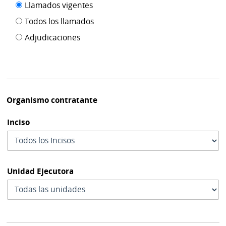
Filtro tipo
Llamados vigentes
por
de
fecha
Todos los llamados
de
publicación
Adjudicaciones
modif
Organismo contratante
Inciso
Unidad Ejecutora