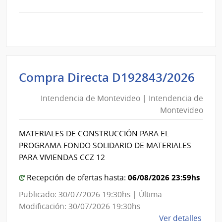
la
comp
Comp
Direc
D194
|
Inte
Int
Compra Directa D192843/2026
de
de
Mont
Intendencia de Montevideo | Intendencia de
Mon
|
Montevideo
|
Inte
Int
de
MATERIALES DE CONSTRUCCIÓN PARA EL
de
Mont
PROGRAMA FONDO SOLIDARIO DE MATERIALES
Mon
PARA VIVIENDAS CCZ 12
06/08/2026 23:59hs
Recepción de ofertas hasta:
Publicado: 30/07/2026 19:30hs | Última
Modificación: 30/07/2026 19:30hs
de
Ver detalles