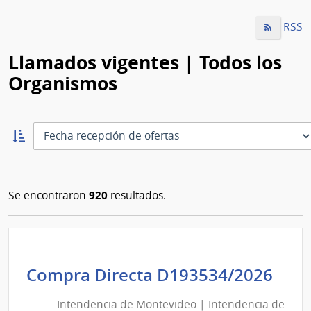
RSS
Llamados vigentes | Todos los
Organismos
Ordernar
ascendente:
Ordenar
920
Se encontraron
resultados.
Int
Compra Directa D193534/2026
de
Intendencia de Montevideo | Intendencia de
Mon