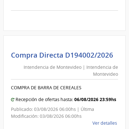
la
comp
Comp
Direc
D194
|
Inte
de
Int
Compra Directa D194002/2026
Mont
de
|
Intendencia de Montevideo | Intendencia de
Mon
Inte
Montevideo
|
de
Int
Mont
COMPRA DE BARRA DE CEREALES
de
Mon
06/08/2026 23:59hs
Recepción de ofertas hasta:
Publicado: 03/08/2026 06:00hs | Última
Modificación: 03/08/2026 06:00hs
de
Ver detalles