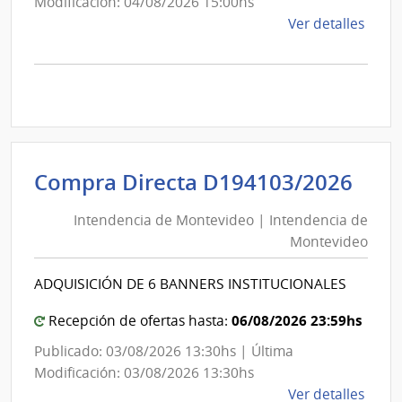
Modificación: 04/08/2026 15:00hs
de
Ver detalles
la
comp
Comp
Direc
D193
|
Inte
Int
Compra Directa D194103/2026
de
de
Mont
Intendencia de Montevideo | Intendencia de
Mon
|
Montevideo
|
Inte
Int
de
ADQUISICIÓN DE 6 BANNERS INSTITUCIONALES
de
Mont
Mon
06/08/2026 23:59hs
Recepción de ofertas hasta:
Publicado: 03/08/2026 13:30hs | Última
Modificación: 03/08/2026 13:30hs
de
Ver detalles