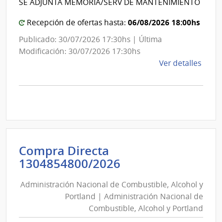
de
SE ADJUNTA MEMORIA/SERV DE MANTENIMIENTO
de
Mont
Mon
06/08/2026 18:00hs
Recepción de ofertas hasta:
Publicado: 30/07/2026 17:30hs | Última
Modificación: 30/07/2026 17:30hs
de
Ver detalles
la
comp
Comp
Direc
D193
|
Inte
Compra Directa
de
Administración
1304854800/2026
Mont
Nacional
|
Administración Nacional de Combustible, Alcohol y
de
Inte
Portland | Administración Nacional de
Combustible,
de
Combustible, Alcohol y Portland
Alcohol
Mont