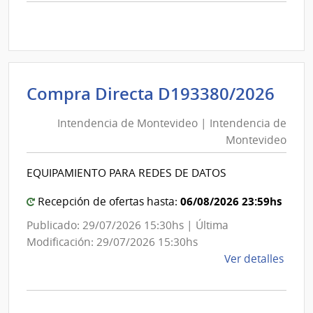
comp
Comp
Direc
D191
|
Inte
Int
Compra Directa D193380/2026
de
de
Mont
Intendencia de Montevideo | Intendencia de
Mon
|
Montevideo
|
Inte
Int
de
EQUIPAMIENTO PARA REDES DE DATOS
de
Mont
Mon
06/08/2026 23:59hs
Recepción de ofertas hasta:
Publicado: 29/07/2026 15:30hs | Última
Modificación: 29/07/2026 15:30hs
de
Ver detalles
la
comp
Comp