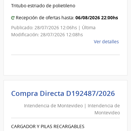
y
Tritubo estriado de polietileno
Portland
|
06/08/2026 22:00hs
Recepción de ofertas hasta:
Administración
Publicado: 28/07/2026 12:06hs | Última
Nacional
Modificación: 28/07/2026 12:08hs
de
de
Ver detalles
Combustible,
la
Alcohol
comp
y
Comp
Direc
Portland
1304
|
Admin
Int
Compra Directa D192487/2026
Naci
de
de
Intendencia de Montevideo | Intendencia de
Mon
Comb
Montevideo
|
Alcoh
Int
y
CARGADOR Y PILAS RECARGABLES
de