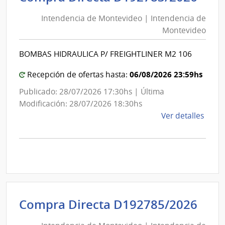
de
de
Mont
Intendencia de Montevideo | Intendencia de
Mon
|
Montevideo
|
Inte
Int
de
BOMBAS HIDRAULICA P/ FREIGHTLINER M2 106
de
Mont
Mon
06/08/2026 23:59hs
Recepción de ofertas hasta:
Publicado: 28/07/2026 17:30hs | Última
Modificación: 28/07/2026 18:30hs
de
Ver detalles
la
comp
Comp
Direc
D192
|
Inte
Int
Compra Directa D192785/2026
de
de
Mont