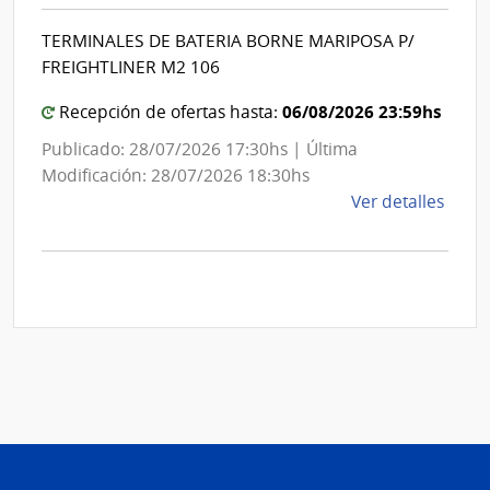
|
Inte
Int
de
TERMINALES DE BATERIA BORNE MARIPOSA P/
de
Mont
FREIGHTLINER M2 106
Mon
06/08/2026 23:59hs
Recepción de ofertas hasta:
Publicado: 28/07/2026 17:30hs | Última
Modificación: 28/07/2026 18:30hs
de
Ver detalles
la
comp
Comp
Direc
D192
|
Inte
de
Mont
|
Inte