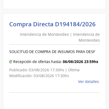
Direc
D193
|
Inte
Int
Compra Directa D194184/2026
de
de
Mont
Intendencia de Montevideo | Intendencia de
Mon
|
Montevideo
|
Inte
Int
de
SOLICITUD DE COMPRA DE INSUMOS PARA DESF
de
Mont
Mon
06/08/2026 23:59hs
Recepción de ofertas hasta:
Publicado: 03/08/2026 17:30hs | Última
Modificación: 03/08/2026 17:30hs
de
Ver detalles
la
comp
Comp
Direc