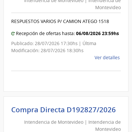
Intendencia de Montevideo | Intendencia de
Mon
|
Montevideo
|
Inte
Int
de
RESPUESTOS VARIOS P/ CAMION ATEGO 1518
de
Mont
Mon
06/08/2026 23:59hs
Recepción de ofertas hasta:
Publicado: 28/07/2026 17:30hs | Última
Modificación: 28/07/2026 18:30hs
de
Ver detalles
la
comp
Comp
Direc
D192
|
Inte
Int
Compra Directa D192827/2026
de
de
Mont
Intendencia de Montevideo | Intendencia de
Mon
|
Montevideo