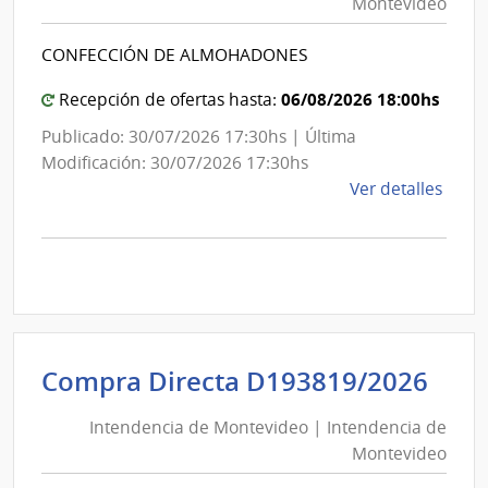
Montevideo
|
Inte
Int
de
CONFECCIÓN DE ALMOHADONES
de
Mont
Mon
06/08/2026 18:00hs
Recepción de ofertas hasta:
Publicado: 30/07/2026 17:30hs | Última
Modificación: 30/07/2026 17:30hs
de
Ver detalles
la
comp
Comp
Direc
D193
|
Inte
Int
Compra Directa D193819/2026
de
de
Mont
Intendencia de Montevideo | Intendencia de
Mon
|
Montevideo
|
Inte