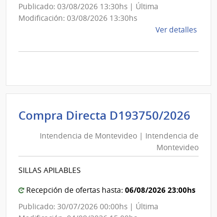
Publicado: 03/08/2026 13:30hs | Última
Modificación: 03/08/2026 13:30hs
de
Ver detalles
la
comp
Comp
Direc
D193
|
Inte
Int
Compra Directa D193750/2026
de
de
Mont
Intendencia de Montevideo | Intendencia de
Mon
|
Montevideo
|
Inte
Int
de
SILLAS APILABLES
de
Mont
Mon
06/08/2026 23:00hs
Recepción de ofertas hasta:
Publicado: 30/07/2026 00:00hs | Última