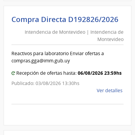
D194
|
Inte
Int
Compra Directa D192826/2026
de
de
Mont
Intendencia de Montevideo | Intendencia de
Mon
|
Montevideo
|
Inte
Int
de
Reactivos para laboratorio Enviar ofertas a
de
Mont
compras.gga@imm.gub.uy
Mon
06/08/2026 23:59hs
Recepción de ofertas hasta:
Publicado: 03/08/2026 13:30hs
de
Ver detalles
la
comp
Comp
Direc
D192
|