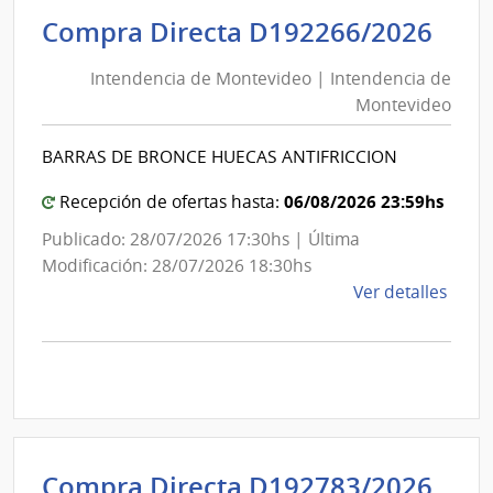
Inte
Int
Compra Directa D192266/2026
de
de
Mont
Intendencia de Montevideo | Intendencia de
Mon
|
Montevideo
|
Inte
Int
de
BARRAS DE BRONCE HUECAS ANTIFRICCION
de
Mont
Mon
06/08/2026 23:59hs
Recepción de ofertas hasta:
Publicado: 28/07/2026 17:30hs | Última
Modificación: 28/07/2026 18:30hs
de
Ver detalles
la
comp
Comp
Direc
D192
|
Inte
Int
Compra Directa D192783/2026