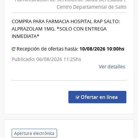
Servicios
Esta
Centro Departamental de Salto
de
|
Salud
Admin
COMPRA PARA FARMACIA HOSPITAL RAP SALTO:
del
de
ALPRAZOLAM 1MG. *SOLO CON ENTREGA
las
Estado
INMEDIATA*
Obra
|
Sanit
10/08/2026 10:00hs
Centro
Recepción de ofertas hasta:
del
Departa
Publicado: 06/08/2026 11:25hs
Esta
de
de
Ver detalles
Salto
la
comp
Comp
Direc
en la co
Ofertar en línea
879/
|
Admin
de
Servi
Apertura electrónica