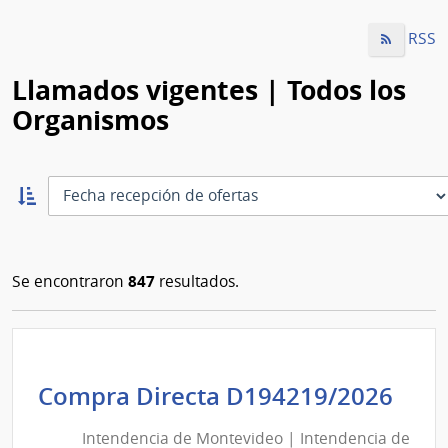
RSS
Llamados vigentes | Todos los
Organismos
Ordernar
ascendente:
Ordenar
847
Se encontraron
resultados.
Int
Compra Directa D194219/2026
de
Intendencia de Montevideo | Intendencia de
Mon