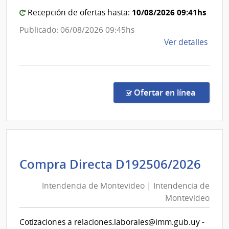
Estad
Servi
|
10/08/2026 09:41hs
Recepción de ofertas hasta:
Hospit
Publicado: 06/08/2026 09:45hs
de
de
Ver detalles
San
la
Carlos
comp
Comp
Direc
en la co
Ofertar en línea
1329
|
Admin
de
Servi
Int
Compra Directa D192506/2026
de
de
Salu
Intendencia de Montevideo | Intendencia de
Mon
del
Montevideo
|
Esta
|
Int
Cotizaciones a relaciones.laborales@imm.gub.uy -
Hospi