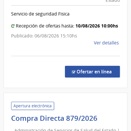
Estado
Sanita
de
del
Mont
Servicio de seguridad Fisica
Estad
|
10/08/2026 10:00hs
Recepción de ofertas hasta:
Admini
Publicado: 06/08/2026 15:10hs
de
de
Ver detalles
las
la
Obras
comp
Sanita
Comp
del
Direc
en la co
Ofertar en línea
8868
Estad
|
Admin
de
las
Apertura electrónica
Obra
Administ
Compra Directa 879/2026
Sanit
de
del
Administración de Servicios de Salud del Estado |