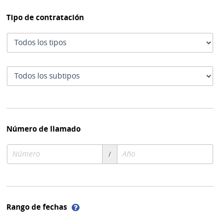
Tipo de contratación
Tipo
de
contratación
Subtipo
de
contratación
Número de llamado
Número
Año
/
de
de
compra
compra
Ayuda
Rango de fechas
sobre