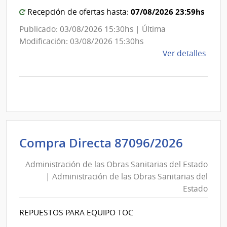
07/08/2026 23:59hs
Recepción de ofertas hasta:
Publicado: 03/08/2026 15:30hs | Última
Modificación: 03/08/2026 15:30hs
de
Ver detalles
la
comp
Comp
Direc
D193
|
Inte
Admini
Compra Directa 87096/2026
de
de
Mont
Administración de las Obras Sanitarias del Estado
las
|
| Administración de las Obras Sanitarias del
Obras
Inte
Estado
Sanita
de
del
Mont
REPUESTOS PARA EQUIPO TOC
Estad