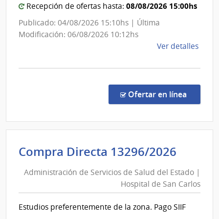
|
08/08/2026 15:00hs
Recepción de ofertas hasta:
Admini
Publicado: 04/08/2026 15:10hs | Última
de
Modificación: 06/08/2026 10:12hs
las
de
Ver detalles
Obras
la
Sanita
comp
del
Comp
Direc
Estad
en la co
Ofertar en línea
8709
|
Admin
de
Admini
Compra Directa 13296/2026
las
de
Obra
Administración de Servicios de Salud del Estado |
Servic
Sanit
Hospital de San Carlos
de
del
Esta
Salud
Estudios preferentemente de la zona. Pago SIIF
|
del