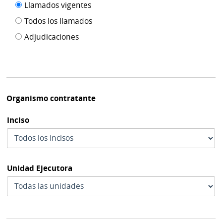
Filtro tipo
Llamados vigentes
por
de
fecha
Todos los llamados
de
publicación
Adjudicaciones
modif
Organismo contratante
Inciso
Unidad Ejecutora