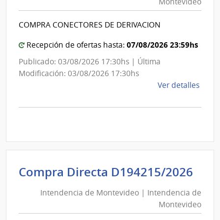
Montevideo
|
Inte
Int
de
COMPRA CONECTORES DE DERIVACION
de
Mont
Mon
07/08/2026 23:59hs
Recepción de ofertas hasta:
Publicado: 03/08/2026 17:30hs | Última
Modificación: 03/08/2026 17:30hs
de
Ver detalles
la
comp
Comp
Direc
D194
|
Inte
Int
Compra Directa D194215/2026
de
de
Mont
Intendencia de Montevideo | Intendencia de
Mon
|
Montevideo
|
Inte