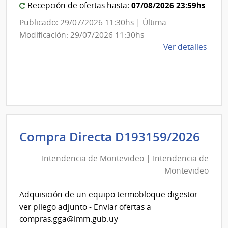
07/08/2026 23:59hs
Recepción de ofertas hasta:
Publicado: 29/07/2026 11:30hs | Última
Modificación: 29/07/2026 11:30hs
de
Ver detalles
la
comp
Comp
Direc
D193
|
Inte
Int
Compra Directa D193159/2026
de
de
Mont
Intendencia de Montevideo | Intendencia de
Mon
|
Montevideo
|
Inte
Int
de
Adquisición de un equipo termobloque digestor -
de
Mont
ver pliego adjunto - Enviar ofertas a
Mon
compras.gga@imm.gub.uy