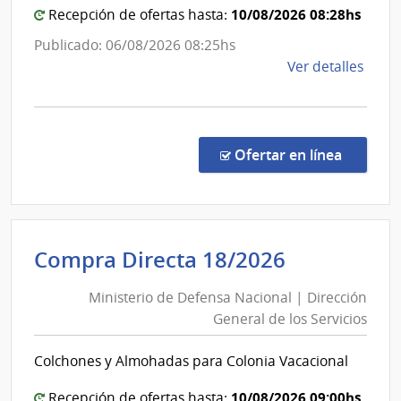
Admin
Estad
10/08/2026 08:28hs
Recepción de ofertas hasta:
de
|
Publicado: 06/08/2026 08:25hs
las
Hospit
de
Ver detalles
Obra
de
la
Sanit
San
comp
del
Carlos
Comp
Esta
Direc
en la co
Ofertar en línea
1329
|
Admin
de
Ministerio
Compra Directa 18/2026
Servi
de
de
Ministerio de Defensa Nacional | Dirección
Defensa
Salu
General de los Servicios
Nacional
del
Esta
|
Colchones y Almohadas para Colonia Vacacional
|
Dirección
Hospi
General
10/08/2026 09:00hs
Recepción de ofertas hasta: