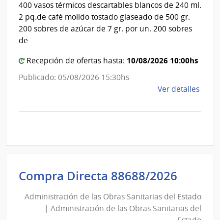
de
400 vasos térmicos descartables blancos de 240 ml.
de
Mon
2 pq.de café molido tostado glaseado de 500 gr.
San
200 sobres de azúcar de 7 gr. por un. 200 sobres
Carlo
de
10/08/2026 10:00hs
Recepción de ofertas hasta:
Publicado: 05/08/2026 15:30hs
de
Ver detalles
la
comp
Comp
Direc
D192
|
Inte
Admini
Compra Directa 88688/2026
de
de
Mont
Administración de las Obras Sanitarias del Estado
las
|
| Administración de las Obras Sanitarias del
Obras
Inte