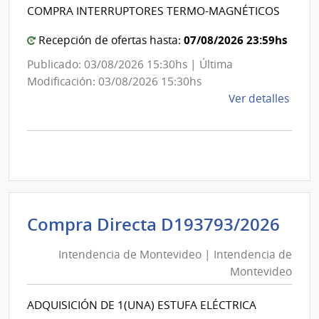
Int
de
COMPRA INTERRUPTORES TERMO-MAGNÉTICOS
de
Mont
Mon
07/08/2026 23:59hs
Recepción de ofertas hasta:
Publicado: 03/08/2026 15:30hs | Última
Modificación: 03/08/2026 15:30hs
de
Ver detalles
la
comp
Comp
Direc
D194
|
Inte
Int
Compra Directa D193793/2026
de
de
Mont
Intendencia de Montevideo | Intendencia de
Mon
|
Montevideo
|
Inte
Int
de
ADQUISICIÓN DE 1(UNA) ESTUFA ELÉCTRICA
de