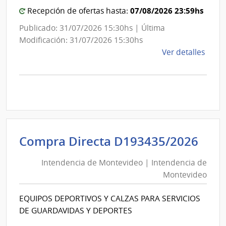
Mont
Mon
07/08/2026 23:59hs
Recepción de ofertas hasta:
Publicado: 31/07/2026 15:30hs | Última
Modificación: 31/07/2026 15:30hs
de
Ver detalles
la
comp
Comp
Direc
D193
|
Inte
Int
Compra Directa D193435/2026
de
de
Mont
Intendencia de Montevideo | Intendencia de
Mon
|
Montevideo
|
Inte
Int
de
EQUIPOS DEPORTIVOS Y CALZAS PARA SERVICIOS
de
Mont
DE GUARDAVIDAS Y DEPORTES
Mon