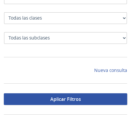
Clase
SubClase
Nueva consulta
Aplicar Filtros