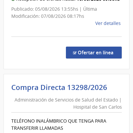
de
de
Publicado: 05/08/2026 13:55hs | Última
San
los
Modificación: 07/08/2026 08:17hs
Carlo
Servicios
de
Ver detalles
la
comp
Comp
Direc
en la co
Ofertar en línea
18/2
|
Minis
de
Admini
Compra Directa 13298/2026
Defe
de
Naci
Administración de Servicios de Salud del Estado |
Servic
|
Hospital de San Carlos
de
Direc
Gene
Salud
TELÉFONO INALÁMBRICO QUE TENGA PARA
de
del
TRANSFERIR LLAMADAS
los