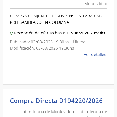
Montevideo
|
Int
COMPRA CONJUNTO DE SUSPENSION PARA CABLE
de
PREESAMBLADO EN COLUMNA
Mon
07/08/2026 23:59hs
Recepción de ofertas hasta:
Publicado: 03/08/2026 19:30hs | Última
Modificación: 03/08/2026 19:30hs
de
Ver detalles
la
comp
Comp
Direc
D194
|
Inte
Int
Compra Directa D194220/2026
de
de
Mont
Intendencia de Montevideo | Intendencia de
Mon
|