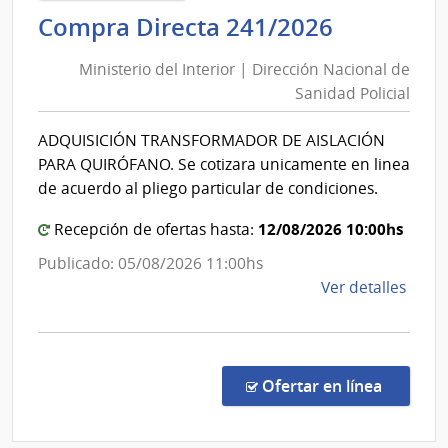
de
Minister
Compra Directa 241/2026
Salu
del
del
Ministerio del Interior | Dirección Nacional de
Interior
Esta
Sanidad Policial
|
|
Direcció
Servi
ADQUISICIÓN TRANSFORMADOR DE AISLACIÓN
Nacional
Naci
PARA QUIRÓFANO. Se cotizara unicamente en linea
de
de
de acuerdo al pliego particular de condiciones.
Orto
Sanidad
y
12/08/2026 10:00hs
Policial
Recepción de ofertas hasta:
Trau
Publicado: 05/08/2026 11:00hs
de
Ver detalles
la
comp
Comp
Direc
en la co
Ofertar en línea
241/
|