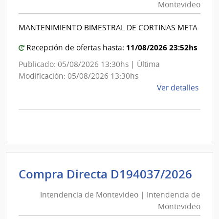
Montevideo
|
Facul
de
Int
MANTENIMIENTO BIMESTRAL DE CORTINAS META
Medi
de
Mon
11/08/2026 23:52hs
Recepción de ofertas hasta:
Publicado: 05/08/2026 13:30hs | Última
Modificación: 05/08/2026 13:30hs
de
Ver detalles
la
comp
Comp
Direc
D194
|
Inte
Int
Compra Directa D194037/2026
de
de
Mont
Intendencia de Montevideo | Intendencia de
Mon
|
Montevideo
|
Inte