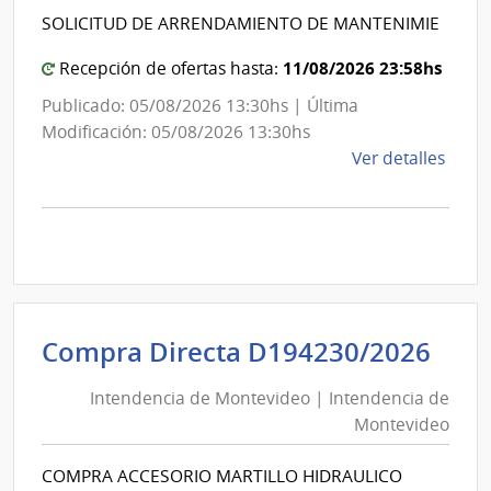
Int
de
SOLICITUD DE ARRENDAMIENTO DE MANTENIMIE
de
Mont
Mon
11/08/2026 23:58hs
Recepción de ofertas hasta:
Publicado: 05/08/2026 13:30hs | Última
Modificación: 05/08/2026 13:30hs
de
Ver detalles
la
comp
Comp
Direc
D194
|
Inte
Int
Compra Directa D194230/2026
de
de
Mont
Intendencia de Montevideo | Intendencia de
Mon
|
Montevideo
|
Inte
Int
de
COMPRA ACCESORIO MARTILLO HIDRAULICO