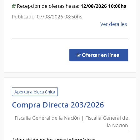
de
y
12/08/2026 10:00hs
Recepción de ofertas hasta:
Salto
Portl
Publicado: 07/08/2026 08:50hs
de
Ver detalles
la
comp
Comp
Direc
en la co
Ofertar en línea
880/
|
Admin
de
Servi
Apertura electrónica
de
Fiscalia
Compra Directa 203/2026
Salu
General
del
Fiscalia General de la Nación | Fiscalia General de
de
Esta
la Nación
la
|
Nación
Cent