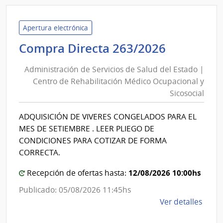
Minis
del
Inter
Apertura electrónica
|
Administ
Compra Directa 263/2026
Direc
de
Naci
Administración de Servicios de Salud del Estado |
Servicios
de
Centro de Rehabilitación Médico Ocupacional y
de
Sani
Sicosocial
Salud
Polici
del
ADQUISICIÓN DE VIVERES CONGELADOS PARA EL
Estado
MES DE SETIEMBRE . LEER PLIEGO DE
|
CONDICIONES PARA COTIZAR DE FORMA
Centro
CORRECTA.
de
12/08/2026 10:00hs
Recepción de ofertas hasta:
Rehabili
Médico
Publicado: 05/08/2026 11:45hs
Ocupaci
de
Ver detalles
y
la