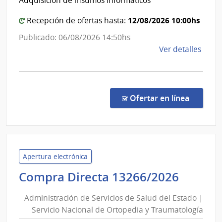
Adquisición de insumos informáticos
|
Depa
de
Fiscalia
12/08/2026 10:00hs
Recepción de ofertas hasta:
Salto
General
Publicado: 06/08/2026 14:50hs
de
de
Ver detalles
la
la
Nación
comp
Comp
Direc
en la co
Ofertar en línea
203/
|
Fiscal
Gene
de
Apertura electrónica
la
Admini
Compra Directa 13266/2026
Naci
de
|
Administración de Servicios de Salud del Estado |
Servic
Fiscal
Servicio Nacional de Ortopedia y Traumatología
de
Gene