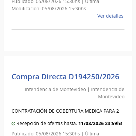
Publicado: 05/08/2026 15:30hs | Última
Modificación: 05/08/2026 15:30hs
de
Ver detalles
la
comp
Comp
Direc
D194
|
Inte
de
Int
Compra Directa D194250/2026
Mont
de
|
Intendencia de Montevideo | Intendencia de
Mon
Inte
Montevideo
|
de
Int
Mont
CONTRATACIÓN DE COBERTURA MEDICA PARA 2
de
Mon
11/08/2026 23:59hs
Recepción de ofertas hasta:
Publicado: 05/08/2026 15:30hs | Última