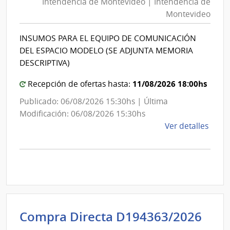
Intendencia de Montevideo | Intendencia de
Mon
|
Montevideo
|
Inte
Int
de
INSUMOS PARA EL EQUIPO DE COMUNICACIÓN
de
Mont
DEL ESPACIO MODELO (SE ADJUNTA MEMORIA
Mon
DESCRIPTIVA)
11/08/2026 18:00hs
Recepción de ofertas hasta:
Publicado: 06/08/2026 15:30hs | Última
Modificación: 06/08/2026 15:30hs
de
Ver detalles
la
comp
Comp
Direc
D194
|
Inte
Int
Compra Directa D194363/2026
de
de