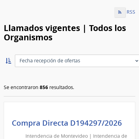
RSS
Llamados vigentes | Todos los
Organismos
Ordernar
ascendente:
Ordenar
856
Se encontraron
resultados.
Int
Compra Directa D194297/2026
de
Intendencia de Montevideo | Intendencia de
Mon