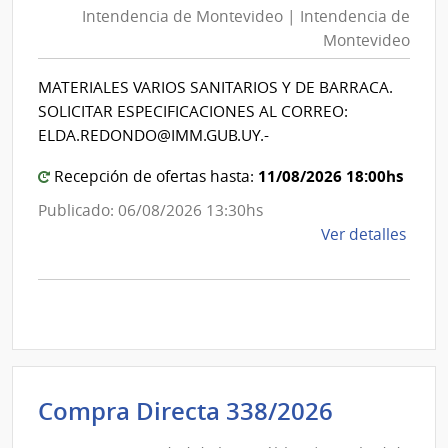
Mont
Intendencia de Montevideo | Intendencia de
Mon
|
Montevideo
|
Inte
Int
de
MATERIALES VARIOS SANITARIOS Y DE BARRACA.
de
Mont
SOLICITAR ESPECIFICACIONES AL CORREO:
Mon
ELDA.REDONDO@IMM.GUB.UY.-
11/08/2026 18:00hs
Recepción de ofertas hasta:
Publicado: 06/08/2026 13:30hs
de
Ver detalles
la
comp
Comp
Direc
D194
|
Inte
Universi
Compra Directa 338/2026
de
de