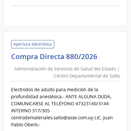
Alcohol
y
comp
Comp
Portland
Direc
1300
|
Admin
Apertura electrónica
Naci
Administ
Compra Directa 880/2026
de
de
Comb
Administración de Servicios de Salud del Estado |
Alcoh
Servicios
Centro Departamental de Salto
y
de
Portl
Salud
Electrodos de adulto para medición de la
|
del
profundidad anestésica.- ANTE ALGUNA DUDA,
Admin
Estado
COMUNICARSE AL TELÉFONO 47323140/3144
Naci
|
INTERNO 317/305
de
Centro
centrodemateriales.salto@asse.com.uy LIC. Juan
Comb
Departa
Pablo Oberti.-
Alcoh