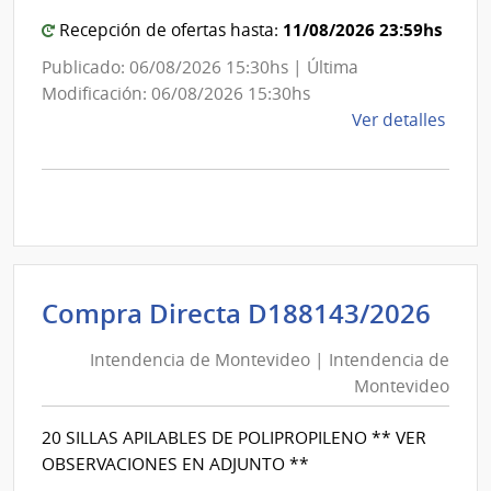
de
Mont
Mon
11/08/2026 23:59hs
Recepción de ofertas hasta:
Publicado: 06/08/2026 15:30hs | Última
Modificación: 06/08/2026 15:30hs
de
Ver detalles
la
comp
Comp
Direc
D194
|
Inte
Int
Compra Directa D188143/2026
de
de
Mont
Intendencia de Montevideo | Intendencia de
Mon
|
Montevideo
|
Inte
Int
de
20 SILLAS APILABLES DE POLIPROPILENO ** VER
de
Mont
OBSERVACIONES EN ADJUNTO **
Mon