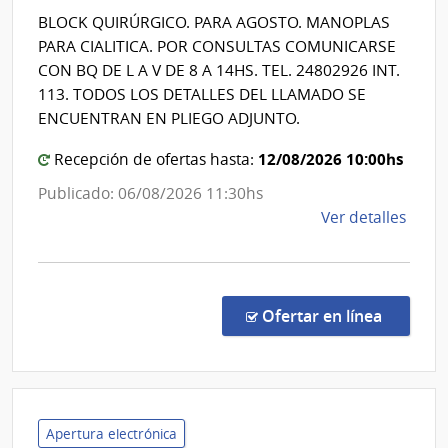
Salud
de
BLOCK QUIRÚRGICO. PARA AGOSTO. MANOPLAS
del
la
PARA CIALITICA. POR CONSULTAS COMUNICARSE
Naci
Estad
CON BQ DE L A V DE 8 A 14HS. TEL. 24802926 INT.
|
113. TODOS LOS DETALLES DEL LLAMADO SE
Servic
ENCUENTRAN EN PLIEGO ADJUNTO.
Nacio
12/08/2026 10:00hs
Recepción de ofertas hasta:
de
Ortop
Publicado: 06/08/2026 11:30hs
y
de
Ver detalles
Traum
la
comp
Comp
Direc
en la co
Ofertar en línea
1326
|
Admin
de
Servi
Apertura electrónica