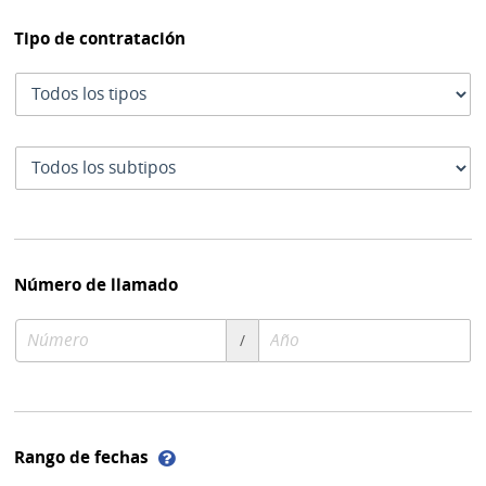
Tipo de contratación
Tipo
de
contratación
Subtipo
de
contratación
Número de llamado
Número
Año
/
de
de
compra
compra
Ayuda
Rango de fechas
sobre