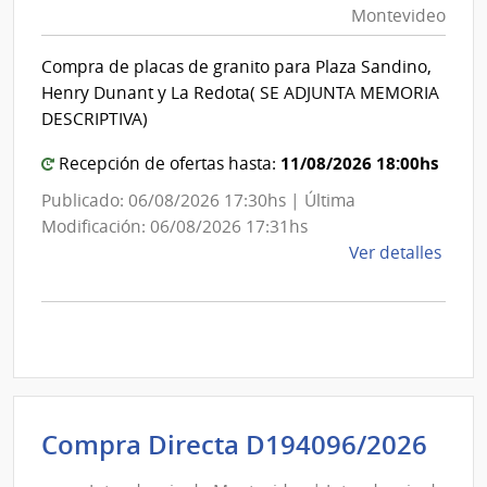
Montevideo
|
Int
Compra de placas de granito para Plaza Sandino,
de
Henry Dunant y La Redota( SE ADJUNTA MEMORIA
Mon
DESCRIPTIVA)
11/08/2026 18:00hs
Recepción de ofertas hasta:
Publicado: 06/08/2026 17:30hs | Última
Modificación: 06/08/2026 17:31hs
de
Ver detalles
la
comp
Comp
Direc
D194
|
Inte
Int
Compra Directa D194096/2026
de
de
Mont