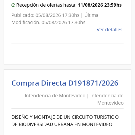
11/08/2026 23:59hs
Recepción de ofertas hasta:
Publicado: 05/08/2026 17:30hs | Última
Modificación: 05/08/2026 17:30hs
de
Ver detalles
la
comp
Comp
Direc
D188
|
Inte
Int
Compra Directa D191871/2026
de
de
Mont
Intendencia de Montevideo | Intendencia de
Mon
|
Montevideo
|
Inte
Int
de
DISEÑO Y MONTAJE DE UN CIRCUITO TURÍSTIC O
de
Mont
DE BIODIVERSIDAD URBANA EN MONTEVIDEO
Mon