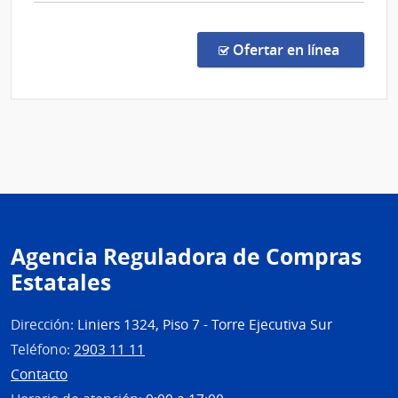
comp
Sicosocia
Comp
Direc
en la co
Ofertar en línea
263/
|
Admin
de
Servi
de
Salu
del
Esta
Agencia Reguladora de Compras
|
Estatales
Cent
de
Rehab
Dirección:
Liniers 1324, Piso 7 - Torre Ejecutiva Sur
Médi
Teléfono:
2903 11 11
Ocup
Contacto
y