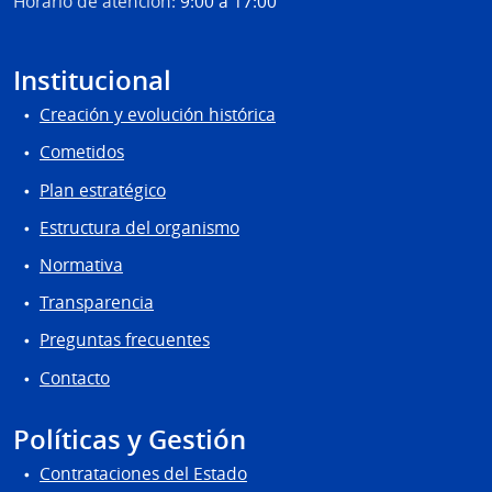
Horario de atención:
9:00 a 17:00
Sicos
Institucional
Creación y evolución histórica
Cometidos
Plan estratégico
Estructura del organismo
Normativa
Transparencia
Preguntas frecuentes
Contacto
Políticas y Gestión
Contrataciones del Estado