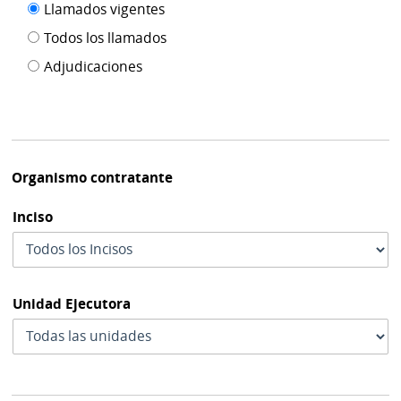
Filtro tipo
Llamados vigentes
por
de
fecha
Todos los llamados
de
publicación
Adjudicaciones
modif
Organismo contratante
Inciso
Unidad Ejecutora