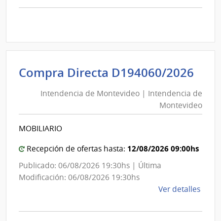
comp
Comp
Direc
D193
|
Inte
Int
Compra Directa D194060/2026
de
de
Mont
Intendencia de Montevideo | Intendencia de
Mon
|
Montevideo
|
Inte
Int
de
MOBILIARIO
de
Mont
Mon
12/08/2026 09:00hs
Recepción de ofertas hasta:
Publicado: 06/08/2026 19:30hs | Última
Modificación: 06/08/2026 19:30hs
de
Ver detalles
la
comp