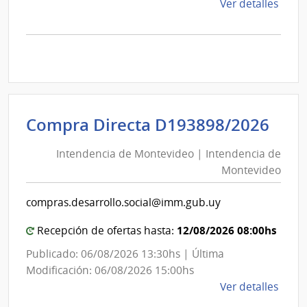
de
Ver detalles
la
comp
Comp
Direc
D194
|
Inte
Int
Compra Directa D193898/2026
de
de
Mont
Intendencia de Montevideo | Intendencia de
Mon
|
Montevideo
|
Inte
Int
de
compras.desarrollo.social@imm.gub.uy
de
Mont
Mon
12/08/2026 08:00hs
Recepción de ofertas hasta:
Publicado: 06/08/2026 13:30hs | Última
Modificación: 06/08/2026 15:00hs
de
Ver detalles
la