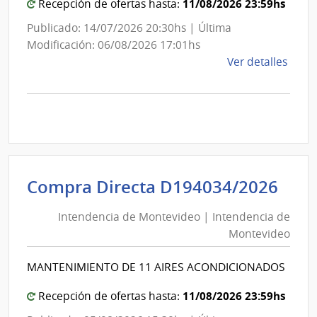
11/08/2026 23:59hs
Recepción de ofertas hasta:
Publicado: 14/07/2026 20:30hs | Última
Modificación: 06/08/2026 17:01hs
de
Ver detalles
la
comp
Comp
Direc
D191
|
Inte
Int
Compra Directa D194034/2026
de
de
Mont
Intendencia de Montevideo | Intendencia de
Mon
|
Montevideo
|
Inte
Int
de
MANTENIMIENTO DE 11 AIRES ACONDICIONADOS
de
Mont
Mon
11/08/2026 23:59hs
Recepción de ofertas hasta: