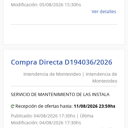
Modificación: 05/08/2026 15:30hs
de
Ver detalles
la
comp
Comp
Direc
D194
|
Inte
Int
Compra Directa D194036/2026
de
de
Mont
Intendencia de Montevideo | Intendencia de
Mon
|
Montevideo
|
Inte
Int
de
SERVICIO DE MANTENIMIENTO DE LAS INSTALA
de
Mont
Mon
11/08/2026 23:59hs
Recepción de ofertas hasta:
Publicado: 04/08/2026 17:30hs | Última
Modificación: 04/08/2026 17:30hs