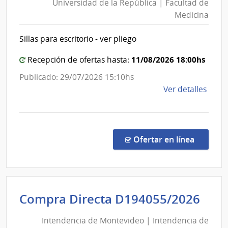
Mont
Universidad de la República | Facultad de
la
|
Medicina
Repúblic
Inte
|
de
Sillas para escritorio - ver pliego
Facultad
Mont
de
11/08/2026 18:00hs
Recepción de ofertas hasta:
Medicin
Publicado: 29/07/2026 15:10hs
de
Ver detalles
la
comp
Comp
Direc
en la c
Ofertar en línea
338/
|
Univ
de
Int
Compra Directa D194055/2026
la
de
Repú
Intendencia de Montevideo | Intendencia de
Mon
|