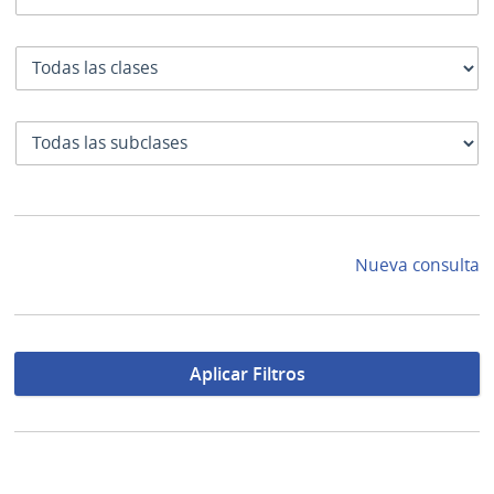
Clase
SubClase
Nueva consulta
Aplicar Filtros