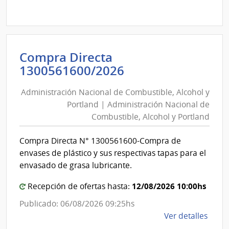
Comp
Direc
D194
|
Inte
Compra Directa
de
Administración
1300561600/2026
Mont
Nacional
|
Administración Nacional de Combustible, Alcohol y
de
Inte
Portland | Administración Nacional de
Combustible,
de
Combustible, Alcohol y Portland
Alcohol
Mont
y
Compra Directa N° 1300561600-Compra de
Portland
envases de plástico y sus respectivas tapas para el
|
envasado de grasa lubricante.
Administración
12/08/2026 10:00hs
Recepción de ofertas hasta:
Nacional
de
Publicado: 06/08/2026 09:25hs
Combustible,
de
Ver detalles
la