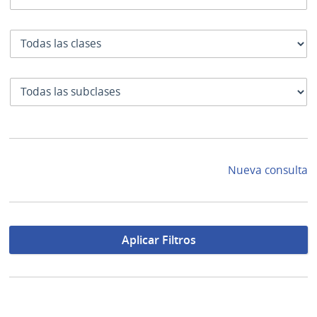
Clase
SubClase
Nueva consulta
Aplicar Filtros