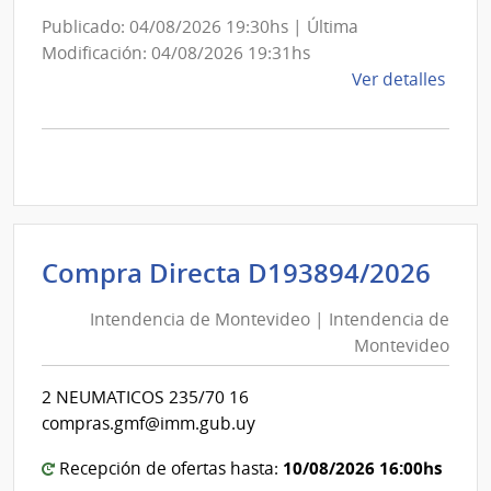
Publicado: 04/08/2026 19:30hs | Última
Modificación: 04/08/2026 19:31hs
de
Ver detalles
la
comp
Comp
Direc
D194
|
Inte
Int
Compra Directa D193894/2026
de
de
Mont
Intendencia de Montevideo | Intendencia de
Mon
|
Montevideo
|
Inte
Int
de
2 NEUMATICOS 235/70 16
de
Mont
compras.gmf@imm.gub.uy
Mon
10/08/2026 16:00hs
Recepción de ofertas hasta: