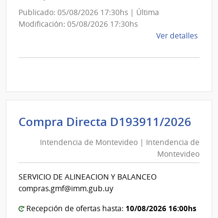
Publicado: 05/08/2026 17:30hs | Última
Modificación: 05/08/2026 17:30hs
de
Ver detalles
la
comp
Comp
Direc
D194
|
Inte
Int
Compra Directa D193911/2026
de
de
Mont
Intendencia de Montevideo | Intendencia de
Mon
|
Montevideo
|
Inte
Int
de
SERVICIO DE ALINEACION Y BALANCEO
de
Mont
compras.gmf@imm.gub.uy
Mon
10/08/2026 16:00hs
Recepción de ofertas hasta: