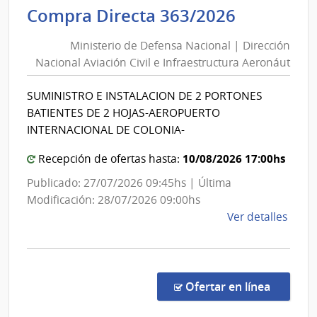
Urug
Minister
Compra Directa 363/2026
|
de
Univ
Ministerio de Defensa Nacional | Dirección
Defensa
Tecno
Nacional Aviación Civil e Infraestructura Aeronáut
Nacional
del
|
Urug
SUMINISTRO E INSTALACION DE 2 PORTONES
Direcció
BATIENTES DE 2 HOJAS-AEROPUERTO
Nacional
INTERNACIONAL DE COLONIA-
Aviación
10/08/2026 17:00hs
Civil
Recepción de ofertas hasta:
e
Publicado: 27/07/2026 09:45hs | Última
Infraest
Modificación: 28/07/2026 09:00hs
Aeronáu
de
Ver detalles
la
comp
Comp
Direc
en la co
Ofertar en línea
363/