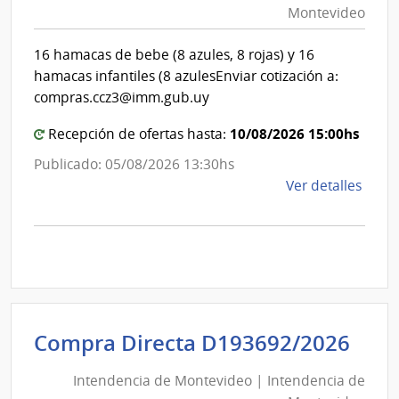
Montevideo
|
Int
16 hamacas de bebe (8 azules, 8 rojas) y 16
de
hamacas infantiles (8 azulesEnviar cotización a:
Mon
compras.ccz3@imm.gub.uy
10/08/2026 15:00hs
Recepción de ofertas hasta:
Publicado: 05/08/2026 13:30hs
de
Ver detalles
la
comp
Comp
Direc
D194
|
Inte
Int
Compra Directa D193692/2026
de
de
Mont
Intendencia de Montevideo | Intendencia de
Mon
|