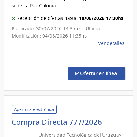
del
sede La Paz-Colonia.
Uruguay
10/08/2026 17:00hs
Recepción de ofertas hasta:
Publicado: 30/07/2026 14:35hs | Última
Modificación: 04/08/2026 11:35hs
de
Ver detalles
la
comp
Comp
Direc
en la c
Ofertar en línea
779/
|
Univ
Tecno
del
Apertura electrónica
Urug
Universi
Compra Directa 777/2026
|
Tecnológ
Univ
Universidad Tecnológica del Uruguay |