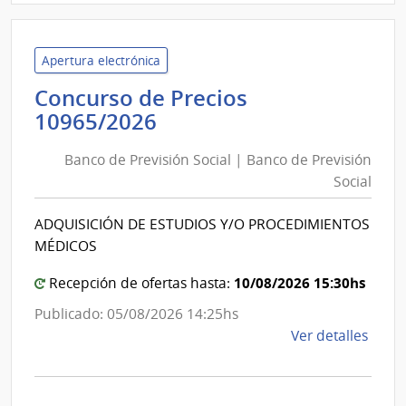
Minis
del
Inter
Apertura electrónica
|
Concurso de Precios
Insti
Banco
10965/2026
Naci
de
de
Banco de Previsión Social | Banco de Previsión
Previsión
Rehab
Social
Social
|
ADQUISICIÓN DE ESTUDIOS Y/O PROCEDIMIENTOS
Banco
MÉDICOS
de
Previsión
10/08/2026 15:30hs
Recepción de ofertas hasta:
Social
Publicado: 05/08/2026 14:25hs
de
Ver detalles
la
comp
Conc