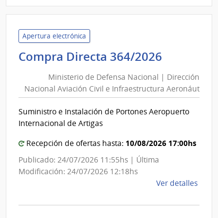
|
Minis
de
Defe
Apertura electrónica
Naci
Minister
Compra Directa 364/2026
|
de
Direc
Ministerio de Defensa Nacional | Dirección
Defensa
Naci
Nacional Aviación Civil e Infraestructura Aeronáut
Nacional
Aviac
|
Civil
Suministro e Instalación de Portones Aeropuerto
Direcció
e
Internacional de Artigas
Infra
Nacional
Aero
Aviación
10/08/2026 17:00hs
Recepción de ofertas hasta:
Civil
Publicado: 24/07/2026 11:55hs | Última
e
Modificación: 24/07/2026 12:18hs
Infraest
de
Ver detalles
Aeronáu
la
comp
Comp