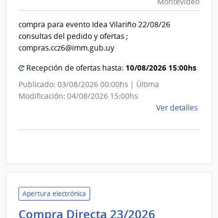
Montevideo
|
Inte
Int
de
compra para evento Idea Vilariño 22/08/26
de
Mont
consultas del pedido y ofertas ;
Mon
compras.ccz6@imm.gub.uy
10/08/2026 15:00hs
Recepción de ofertas hasta:
Publicado: 03/08/2026 00:00hs | Última
Modificación: 04/08/2026 15:00hs
de
Ver detalles
la
comp
Comp
Direc
D193
|
Inte
Apertura electrónica
de
Administr
Compra Directa 23/2026
Mont