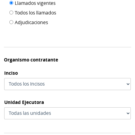
Filtro tipo
Llamados vigentes
por
de
fecha
Todos los llamados
de
publicación
Adjudicaciones
modif
Organismo contratante
Inciso
Unidad Ejecutora