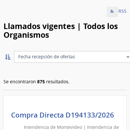
RSS
Llamados vigentes | Todos los
Organismos
Ordernar
ascendente:
Ordenar
875
Se encontraron
resultados.
Int
Compra Directa D194133/2026
de
Intendencia de Montevideo | Intendencia de
Mon