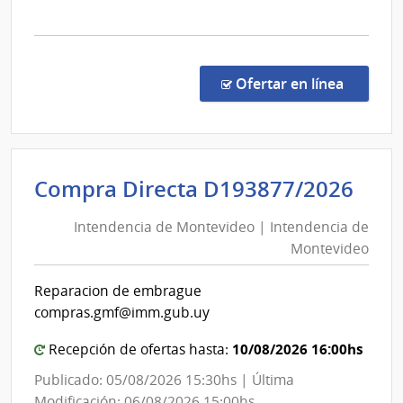
la
comp
Conc
de
en la co
Ofertar en línea
Preci
1096
|
Banc
Int
Compra Directa D193877/2026
de
de
Previ
Intendencia de Montevideo | Intendencia de
Mon
Socia
Montevideo
|
|
Banc
Int
Reparacion de embrague
de
de
compras.gmf@imm.gub.uy
Previ
Mon
Socia
10/08/2026 16:00hs
Recepción de ofertas hasta:
Publicado: 05/08/2026 15:30hs | Última
Modificación: 06/08/2026 15:00hs