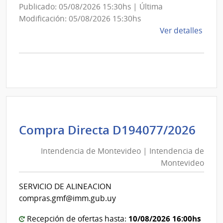
Publicado: 05/08/2026 15:30hs | Última
Modificación: 05/08/2026 15:30hs
de
Ver detalles
la
comp
Comp
Direc
D193
|
Inte
de
Int
Compra Directa D194077/2026
Mont
de
|
Intendencia de Montevideo | Intendencia de
Mon
Inte
Montevideo
|
de
Int
Mont
SERVICIO DE ALINEACION
de
compras.gmf@imm.gub.uy
Mon
10/08/2026 16:00hs
Recepción de ofertas hasta: