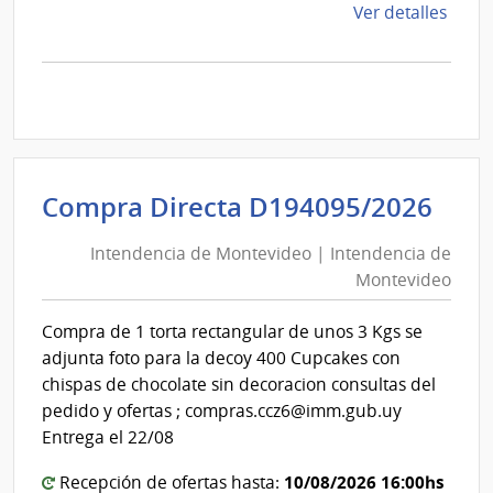
de
Ver detalles
la
comp
Comp
Direc
D194
|
Inte
Int
Compra Directa D194095/2026
de
de
Mont
Intendencia de Montevideo | Intendencia de
Mon
|
Montevideo
|
Inte
Int
de
Compra de 1 torta rectangular de unos 3 Kgs se
de
Mont
adjunta foto para la decoy 400 Cupcakes con
Mon
chispas de chocolate sin decoracion consultas del
pedido y ofertas ; compras.ccz6@imm.gub.uy
Entrega el 22/08
10/08/2026 16:00hs
Recepción de ofertas hasta: