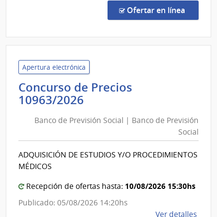
de
en la co
Ofertar en línea
Preci
1096
|
Banc
de
Apertura electrónica
Previ
Concurso de Precios
Socia
Banco
10963/2026
|
de
Banc
Banco de Previsión Social | Banco de Previsión
Previsión
de
Social
Social
Previ
|
Socia
ADQUISICIÓN DE ESTUDIOS Y/O PROCEDIMIENTOS
Banco
MÉDICOS
de
Previsión
10/08/2026 15:30hs
Recepción de ofertas hasta:
Social
Publicado: 05/08/2026 14:20hs
de
Ver detalles