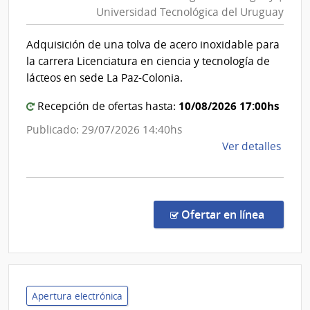
del
Tecno
Universidad Tecnológica del Uruguay
Uruguay
del
|
Urug
Adquisición de una tolva de acero inoxidable para
Universi
la carrera Licenciatura en ciencia y tecnología de
Tecnológ
lácteos en sede La Paz-Colonia.
del
10/08/2026 17:00hs
Uruguay
Recepción de ofertas hasta:
Publicado: 29/07/2026 14:40hs
de
Ver detalles
la
comp
Comp
Direc
en la c
Ofertar en línea
777/
|
Univ
Tecno
del
Apertura electrónica