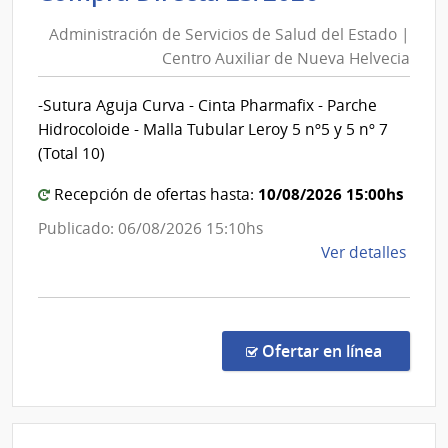
de
|
Administración de Servicios de Salud del Estado |
Inte
Servicios
Centro Auxiliar de Nueva Helvecia
de
de
Mont
Salud
-Sutura Aguja Curva - Cinta Pharmafix - Parche
del
Hidrocoloide - Malla Tubular Leroy 5 nº5 y 5 nº 7
Estado
(Total 10)
|
10/08/2026 15:00hs
Centro
Recepción de ofertas hasta:
Auxiliar
Publicado: 06/08/2026 15:10hs
de
de
Ver detalles
Nueva
la
Helvecia
comp
Comp
Direc
en la co
Ofertar en línea
23/2
|
Admin
de