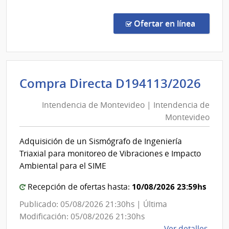
Comp
por
en la co
Ofertar en línea
Exce
557/
|
Minis
Int
Compra Directa D194113/2026
de
de
Salu
Intendencia de Montevideo | Intendencia de
Mon
Públi
Montevideo
|
|
Direc
Int
Adquisición de un Sismógrafo de Ingeniería
Gene
de
Triaxial para monitoreo de Vibraciones e Impacto
de
Mon
Ambiental para el SIME
la
Salu
10/08/2026 23:59hs
Recepción de ofertas hasta:
Publicado: 05/08/2026 21:30hs | Última
Modificación: 05/08/2026 21:30hs
de
Ver detalles