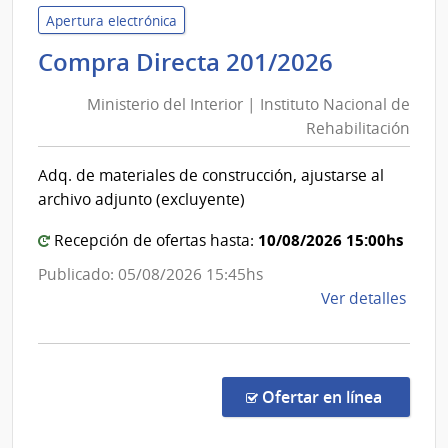
Servi
Apertura electrónica
de
Minister
Compra Directa 201/2026
Salu
del
del
Ministerio del Interior | Instituto Nacional de
Interior
Esta
Rehabilitación
|
|
Instituto
Cent
Adq. de materiales de construcción, ajustarse al
Nacional
Auxil
archivo adjunto (excluyente)
de
de
Nuev
Rehabili
10/08/2026 15:00hs
Recepción de ofertas hasta:
Helve
Publicado: 05/08/2026 15:45hs
de
Ver detalles
la
comp
Comp
Direc
en la co
Ofertar en línea
201/
|