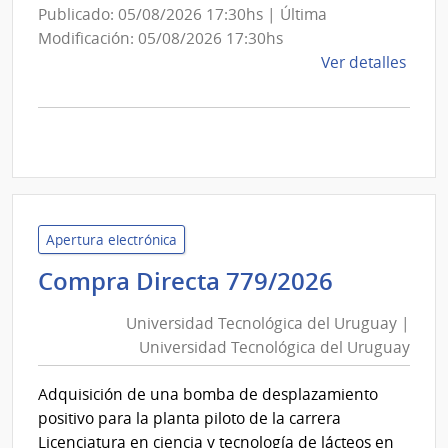
Publicado: 05/08/2026 17:30hs | Última
Modificación: 05/08/2026 17:30hs
de
Ver detalles
la
comp
Comp
Direc
D193
|
Inte
Apertura electrónica
de
Universi
Compra Directa 779/2026
Mont
Tecnológ
|
Universidad Tecnológica del Uruguay |
Inte
del
Universidad Tecnológica del Uruguay
de
Uruguay
Mont
|
Adquisición de una bomba de desplazamiento
Universi
positivo para la planta piloto de la carrera
Tecnológ
Licenciatura en ciencia y tecnología de lácteos en