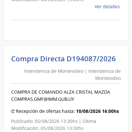
de
Ver detalles
la
comp
Comp
Direc
D193
|
Inte
Int
Compra Directa D194087/2026
de
de
Mont
Intendencia de Montevideo | Intendencia de
Mon
|
Montevideo
|
Inte
Int
de
COMPRA DE COMANDO ALZA CRISTAL MAZDA
de
Mont
COMPRAS.GMF@IMM.GUB.UY
Mon
10/08/2026 16:00hs
Recepción de ofertas hasta:
Publicado: 05/08/2026 13:30hs | Última
Modificación: 05/08/2026 13:30hs