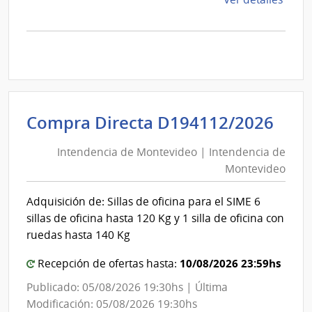
la
comp
Comp
Direc
D194
|
Inte
Int
Compra Directa D194112/2026
de
de
Mont
Intendencia de Montevideo | Intendencia de
Mon
|
Montevideo
|
Inte
Int
de
Adquisición de: Sillas de oficina para el SIME 6
de
Mont
sillas de oficina hasta 120 Kg y 1 silla de oficina con
Mon
ruedas hasta 140 Kg
10/08/2026 23:59hs
Recepción de ofertas hasta:
Publicado: 05/08/2026 19:30hs | Última
Modificación: 05/08/2026 19:30hs