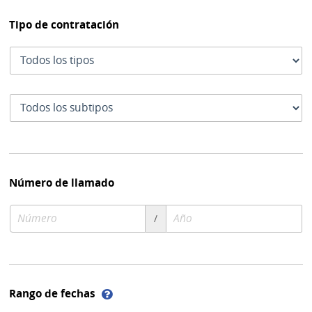
Tipo de contratación
Tipo
de
contratación
Subtipo
de
contratación
Número de llamado
Número
Año
/
de
de
compra
compra
Ayuda
Rango de fechas
sobre