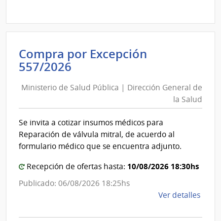
Comp
Direc
D194
|
Inte
Compra por Excepción
de
Ministerio
557/2026
Mont
de
|
Ministerio de Salud Pública | Dirección General de
Salud
Inte
la Salud
Pública
de
|
Mont
Se invita a cotizar insumos médicos para
Dirección
Reparación de válvula mitral, de acuerdo al
General
formulario médico que se encuentra adjunto.
de
la
10/08/2026 18:30hs
Recepción de ofertas hasta:
Salud
Publicado: 06/08/2026 18:25hs
de
Ver detalles
la
comp