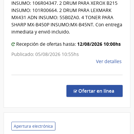
|
INSUMO: 106R04347. 2 DRUM PARA XEROX B215
Ocup
Centro
INSUMO: 101R00664. 2 DRUM PARA LEXMARK
y
Departa
MX431 ADN INSUMO: 55B0ZA0. 4 TONER PARA
Sicos
de
SHARP MX-B450P INSUMO:MX-B45NT. Con entrega
Salto
inmediata y envió incluido.
12/08/2026 10:00hs
Recepción de ofertas hasta:
Publicado: 05/08/2026 10:55hs
de
Ver detalles
la
comp
Comp
Direc
en la co
Ofertar en línea
876/
|
Admin
de
Servi
Apertura electrónica
de