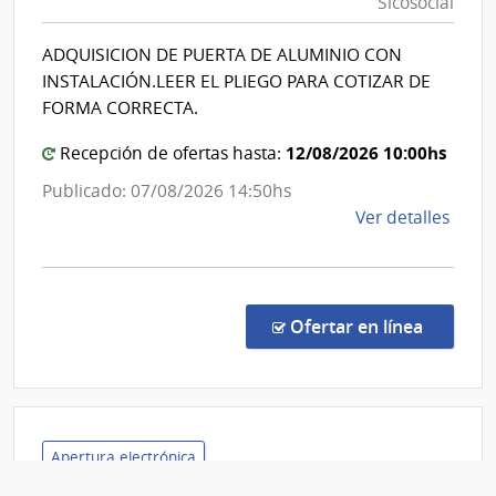
Sicosocial
Salud
Hospi
del
de
ADQUISICION DE PUERTA DE ALUMINIO CON
San
Estado
INSTALACIÓN.LEER EL PLIEGO PARA COTIZAR DE
Carlo
|
FORMA CORRECTA.
Centro
12/08/2026 10:00hs
Recepción de ofertas hasta:
de
Rehabili
Publicado: 07/08/2026 14:50hs
Médico
de
Ver detalles
Ocupaci
la
y
comp
Comp
Sicosocia
Direc
en la co
Ofertar en línea
255/
|
Admin
de
Servi
Apertura electrónica
de