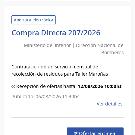
Minis
del
Inter
Apertura electrónica
|
Minister
Compra Directa 207/2026
Direc
del
Naci
Ministerio del Interior | Dirección Nacional de
Interior
de
Bomberos
|
Sani
Direcció
Polici
Contratación de un servicio mensual de
Nacional
recolección de residuos para Taller Maroñas
de
Bomber
12/08/2026 10:00hs
Recepción de ofertas hasta:
Publicado: 06/08/2026 11:40hs
de
Ver detalles
la
comp
Comp
Direc
en la co
Ofertar en línea