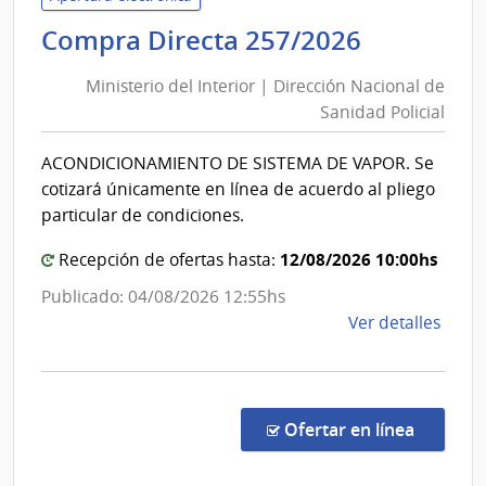
|
Minister
Compra Directa 257/2026
Direc
del
Naci
Ministerio del Interior | Dirección Nacional de
Interior
de
Sanidad Policial
|
Sani
Direcció
Polici
ACONDICIONAMIENTO DE SISTEMA DE VAPOR. Se
Nacional
cotizará únicamente en línea de acuerdo al pliego
de
particular de condiciones.
Sanidad
12/08/2026 10:00hs
Policial
Recepción de ofertas hasta:
Publicado: 04/08/2026 12:55hs
de
Ver detalles
la
comp
Comp
Direc
en la co
Ofertar en línea
257/
|