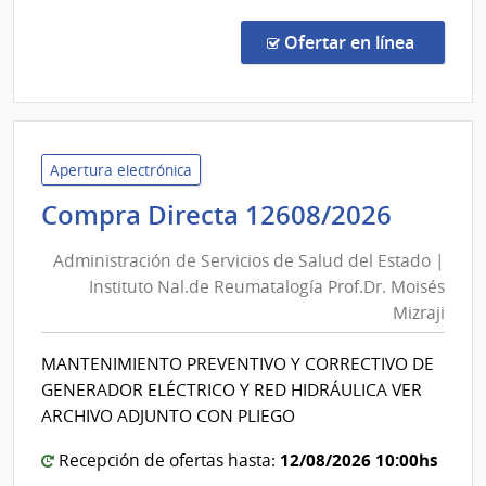
Ross
Licit
Abre
en la co
Ofertar en línea
106/
|
Admin
de
Servi
Apertura electrónica
de
Admini
Compra Directa 12608/2026
Salu
de
del
Administración de Servicios de Salud del Estado |
Servic
Esta
Instituto Nal.de Reumatalogía Prof.Dr. Moisés
de
|
Mizraji
Salud
Cent
del
Hospi
MANTENIMIENTO PREVENTIVO Y CORRECTIVO DE
Perei
Estad
GENERADOR ELÉCTRICO Y RED HIDRÁULICA VER
Rosse
|
ARCHIVO ADJUNTO CON PLIEGO
Instit
12/08/2026 10:00hs
Recepción de ofertas hasta:
Nal.de