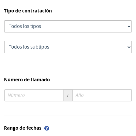
Tipo de contratación
Tipo
de
contratación
Subtipo
de
contratación
Número de llamado
Número
Año
/
de
de
compra
compra
Ayuda
Rango de fechas
sobre