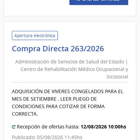
241/
|
Minis
del
Inter
Apertura electrónica
|
Administ
Compra Directa 263/2026
Direc
de
Naci
Administración de Servicios de Salud del Estado |
Servicios
de
Centro de Rehabilitación Médico Ocupacional y
de
Sani
Sicosocial
Salud
Polici
del
ADQUISICIÓN DE VIVERES CONGELADOS PARA EL
Estado
MES DE SETIEMBRE . LEER PLIEGO DE
|
CONDICIONES PARA COTIZAR DE FORMA
Centro
CORRECTA.
de
12/08/2026 10:00hs
Recepción de ofertas hasta:
Rehabili
Médico
Publicado: 05/08/2026 11:45hs