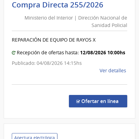
Minister
Compra Directa 255/2026
Salu
del
del
Ministerio del Interior | Dirección Nacional de
Interior
Esta
Sanidad Policial
|
|
Direcció
Cent
REPARACIÓN DE EQUIPO DE RAYOS X
Nacional
Depa
de
de
12/08/2026 10:00hs
Recepción de ofertas hasta:
Salto
Sanidad
Publicado: 04/08/2026 14:15hs
Policial
de
Ver detalles
la
comp
Comp
Direc
en la co
Ofertar en línea
255/
|
Minis
del
Inter
Apertura electrónica