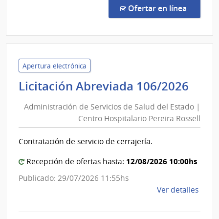
Direc
en la c
Ofertar en línea
4059
|
Minis
de
Defe
Apertura electrónica
Naci
Admi
Licitación Abreviada 106/2026
|
de
Com
Administración de Servicios de Salud del Estado |
Serv
Gene
Centro Hospitalario Pereira Rossell
de
de
Sal
la
Contratación de servicio de cerrajería.
del
Arma
Est
12/08/2026 10:00hs
Recepción de ofertas hasta:
|
Publicado: 29/07/2026 11:55hs
Cen
de
Ver detalles
Hosp
la
Pere
comp