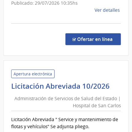
Reuma
Publicado: 29/07/2026 10:35hs
Prof.D
de
Ver detalles
Moisé
la
Mizraj
comp
Comp
Direc
en la co
Ofertar en línea
1260
|
Admin
de
Servi
Apertura electrónica
de
Admin
Licitación Abreviada 10/2026
Salu
de
del
Administración de Servicios de Salud del Estado |
Servi
Esta
Hospital de San Carlos
de
|
Salud
Insti
Licitación Abreviada " Service y mantenimiento de
del
Nal.
flotas y vehículos" Se adjunta pliego.
Reum
Estad