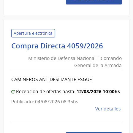
207/
|
Minis
del
Inter
Apertura electrónica
|
Ministe
Compra Directa 4059/2026
Direc
de
Naci
Ministerio de Defensa Nacional | Comando
Defens
de
General de la Armada
Nacion
Bomb
|
CAMINEROS ANTIDESLIZANTE ESGUE
Coman
Genera
12/08/2026 10:00hs
Recepción de ofertas hasta:
de
Publicado: 04/08/2026 08:35hs
la
de
Ver detalles
Armad
la
comp
Comp