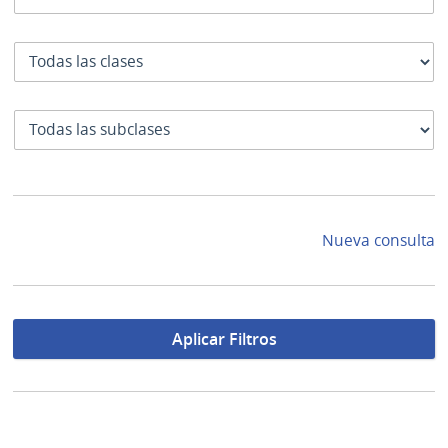
Clase
SubClase
Nueva consulta
Aplicar Filtros