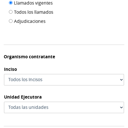
Filtro tipo
Llamados vigentes
por
de
fecha
Todos los llamados
de
publicación
Adjudicaciones
modif
Organismo contratante
Inciso
Unidad Ejecutora