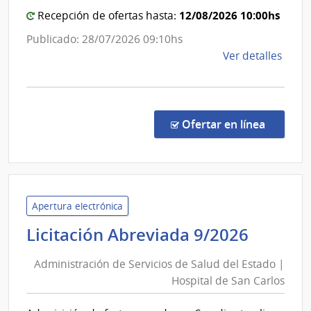
Prof.
|
12/08/2026 10:00hs
Recepción de ofertas hasta:
Mois
Hospi
Publicado: 28/07/2026 09:10hs
Mizra
de
de
Ver detalles
San
la
Carlo
comp
Licit
Abre
en la co
Ofertar en línea
10/2
|
Admin
de
Servi
Apertura electrónica
de
Admini
Licitación Abreviada 9/2026
Salu
de
del
Administración de Servicios de Salud del Estado |
Servic
Esta
Hospital de San Carlos
de
|
Salud
Hospi