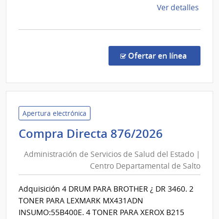
Ocupaci
de
Ver detalles
y
la
comp
Sicosocia
Comp
Direc
en la co
Ofertar en línea
263/
|
Admin
de
Servi
Apertura electrónica
de
Administ
Compra Directa 876/2026
Salu
de
del
Administración de Servicios de Salud del Estado |
Servicios
Esta
Centro Departamental de Salto
de
|
Salud
Cent
Adquisición 4 DRUM PARA BROTHER ¿ DR 3460. 2
del
de
TONER PARA LEXMARK MX431ADN
Rehab
Estado
INSUMO:55B400E. 4 TONER PARA XEROX B215
Médi