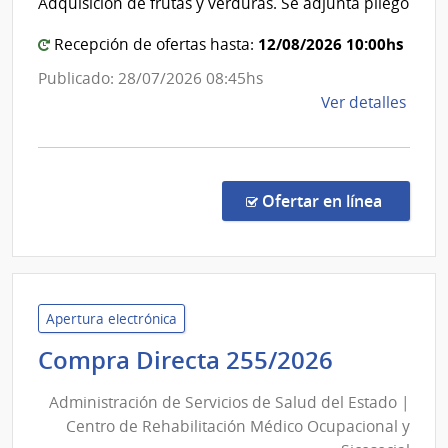
Adquisición de frutas y verduras. Se adjunta pliego
del
de
San
Estado
12/08/2026 10:00hs
Recepción de ofertas hasta:
Carlo
|
Publicado: 28/07/2026 08:45hs
Hospit
de
Ver detalles
de
la
San
comp
Carlos
Licit
Abre
en la co
Ofertar en línea
9/20
|
Admin
de
Servi
Apertura electrónica
de
Administ
Compra Directa 255/2026
Salu
de
del
Administración de Servicios de Salud del Estado |
Servicios
Esta
Centro de Rehabilitación Médico Ocupacional y
de
|