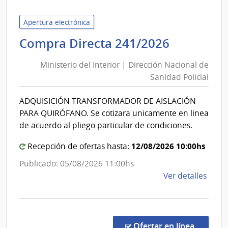
de
Servi
Apertura electrónica
de
Minister
Compra Directa 241/2026
Salu
del
del
Ministerio del Interior | Dirección Nacional de
Interior
Esta
Sanidad Policial
|
|
Direcció
Servi
ADQUISICIÓN TRANSFORMADOR DE AISLACIÓN
Nacional
Naci
PARA QUIRÓFANO. Se cotizara unicamente en linea
de
de
de acuerdo al pliego particular de condiciones.
Orto
Sanidad
y
12/08/2026 10:00hs
Policial
Recepción de ofertas hasta:
Trau
Publicado: 05/08/2026 11:00hs
de
Ver detalles
la
comp
Comp
Direc
en la co
Ofertar en línea