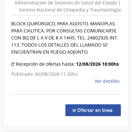
Administración de Servicios de Salud del Estado |
Servic
Servicio Nacional de Ortopedia y Traumatología
de
Salud
BLOCK QUIRÚRGICO. PARA AGOSTO. MANOPLAS
del
PARA CIALITICA. POR CONSULTAS COMUNICARSE
Estad
CON BQ DE L A V DE 8 A 14HS. TEL. 24802926 INT.
|
113. TODOS LOS DETALLES DEL LLAMADO SE
Servic
ENCUENTRAN EN PLIEGO ADJUNTO.
Nacio
12/08/2026 10:00hs
Recepción de ofertas hasta:
de
Ortop
Publicado: 06/08/2026 11:30hs
y
de
Ver detalles
Traum
la
comp
Comp
Direc
en la co
Ofertar en línea
1326
|
Admin