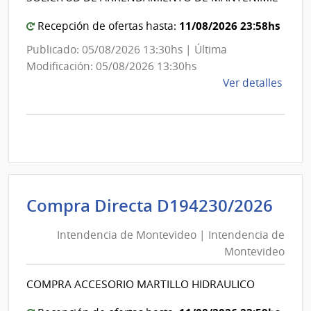
de
Mont
Mon
11/08/2026 23:58hs
Recepción de ofertas hasta:
Publicado: 05/08/2026 13:30hs | Última
Modificación: 05/08/2026 13:30hs
de
Ver detalles
la
comp
Comp
Direc
D194
|
Inte
Int
Compra Directa D194230/2026
de
de
Mont
Intendencia de Montevideo | Intendencia de
Mon
|
Montevideo
|
Inte
Int
de
COMPRA ACCESORIO MARTILLO HIDRAULICO
de
Mont