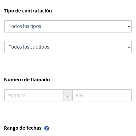
Tipo de contratación
Tipo
de
contratación
Subtipo
de
contratación
Número de llamado
Número
Año
/
de
de
compra
compra
Ayuda
Rango de fechas
sobre