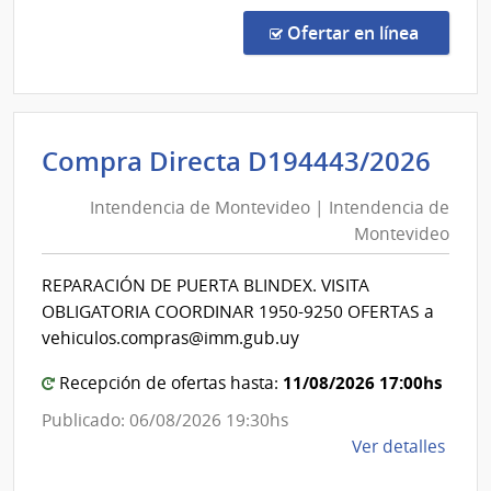
Comp
Direc
en la co
Ofertar en línea
163/
|
Pode
Judici
Int
Compra Directa D194443/2026
|
de
Pode
Intendencia de Montevideo | Intendencia de
Mon
Judici
Montevideo
|
Int
REPARACIÓN DE PUERTA BLINDEX. VISITA
de
OBLIGATORIA COORDINAR 1950-9250 OFERTAS a
Mon
vehiculos.compras@imm.gub.uy
11/08/2026 17:00hs
Recepción de ofertas hasta:
Publicado: 06/08/2026 19:30hs
de
Ver detalles
la