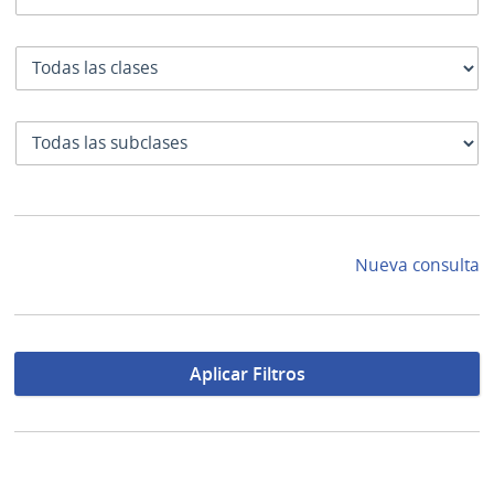
Clase
SubClase
Nueva consulta
Aplicar Filtros