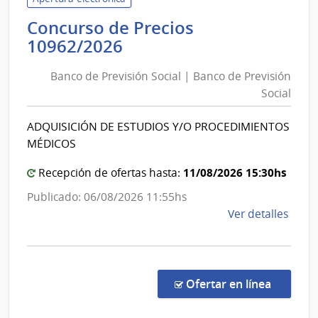
Previ
Concurso de Precios
Socia
Banco
10962/2026
|
de
Banc
Banco de Previsión Social | Banco de Previsión
Previsión
de
Social
Social
Previ
|
Socia
ADQUISICIÓN DE ESTUDIOS Y/O PROCEDIMIENTOS
Banco
MÉDICOS
de
Previsión
11/08/2026 15:30hs
Recepción de ofertas hasta:
Social
Publicado: 06/08/2026 11:55hs
de
Ver detalles
la
comp
Conc
de
en la co
Ofertar en línea
Preci
1096