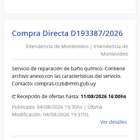
Comp
Direc
D193
|
Inte
Int
Compra Directa D193387/2026
de
de
Mont
Intendencia de Montevideo | Intendencia de
Mon
|
Montevideo
|
Inte
Int
de
Servicio de reparación de baño químico. Contiene
de
Mont
archivo anexo con las características del servicio.
Mon
Contacto: compras.ccz6@imm.gub.uy
11/08/2026 16:00hs
Recepción de ofertas hasta:
Publicado: 04/08/2026 19:30hs | Última
Modificación: 04/08/2026 19:31hs
de
Ver detalles
la
comp