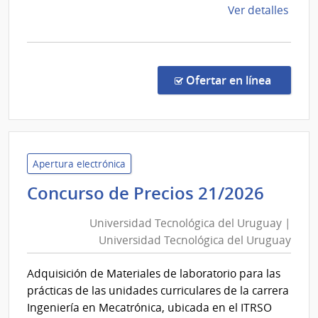
de
Ver detalles
la
comp
Comp
Direc
en la c
Ofertar en línea
840/
|
Univ
Tecno
del
Apertura electrónica
Urug
Unive
Concurso de Precios 21/2026
|
Tecno
Univ
Universidad Tecnológica del Uruguay |
del
Tecno
Universidad Tecnológica del Uruguay
Urug
del
|
Urug
Adquisición de Materiales de laboratorio para las
Unive
prácticas de las unidades curriculares de la carrera
Tecno
Ingeniería en Mecatrónica, ubicada en el ITRSO