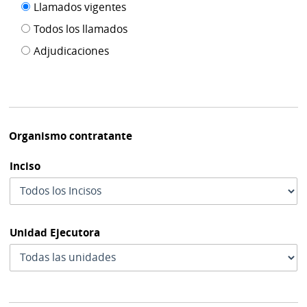
Filtro tipo
Llamados vigentes
por
de
fecha
Todos los llamados
de
publicación
Adjudicaciones
modif
Organismo contratante
Inciso
Unidad Ejecutora