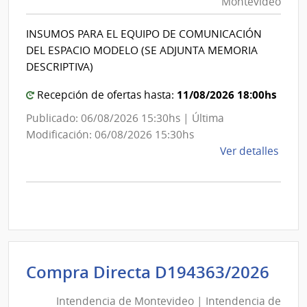
Montevideo
|
de
Int
Mont
INSUMOS PARA EL EQUIPO DE COMUNICACIÓN
de
DEL ESPACIO MODELO (SE ADJUNTA MEMORIA
Mon
DESCRIPTIVA)
11/08/2026 18:00hs
Recepción de ofertas hasta:
Publicado: 06/08/2026 15:30hs | Última
Modificación: 06/08/2026 15:30hs
de
Ver detalles
la
comp
Comp
Direc
D194
|
Inte
Int
Compra Directa D194363/2026
de
de
Mont
Intendencia de Montevideo | Intendencia de