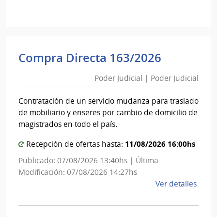
Comp
Direc
D193
|
Inte
Poder
Compra Directa 163/2026
de
Judicial
Mont
Poder Judicial | Poder Judicial
|
|
Poder
Inte
Contratación de un servicio mudanza para traslado
Judicial
de
de mobiliario y enseres por cambio de domicilio de
Mont
magistrados en todo el país.
11/08/2026 16:00hs
Recepción de ofertas hasta:
Publicado: 07/08/2026 13:40hs | Última
Modificación: 07/08/2026 14:27hs
de
Ver detalles
la
comp