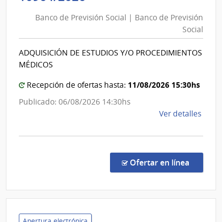
de
Banco de Previsión Social | Banco de Previsión
Previsión
Social
Social
|
ADQUISICIÓN DE ESTUDIOS Y/O PROCEDIMIENTOS
Banco
MÉDICOS
de
Previsión
11/08/2026 15:30hs
Recepción de ofertas hasta:
Social
Publicado: 06/08/2026 14:30hs
de
Ver detalles
la
comp
Conc
de
en la co
Ofertar en línea
Preci
1096
|
Banc
de
Apertura electrónica