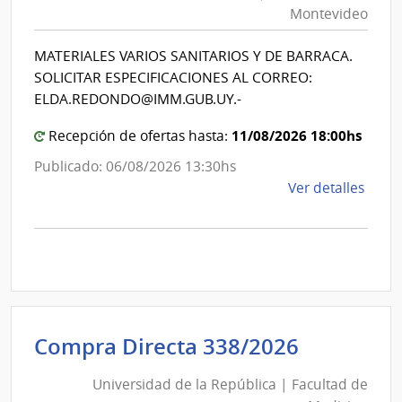
Mon
|
Montevideo
|
Inte
Int
de
MATERIALES VARIOS SANITARIOS Y DE BARRACA.
de
Mont
SOLICITAR ESPECIFICACIONES AL CORREO:
Mon
ELDA.REDONDO@IMM.GUB.UY.-
11/08/2026 18:00hs
Recepción de ofertas hasta:
Publicado: 06/08/2026 13:30hs
de
Ver detalles
la
comp
Comp
Direc
D194
|
Inte
Universi
Compra Directa 338/2026
de
de
Mont
Universidad de la República | Facultad de
la