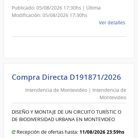
Publicado: 05/08/2026 17:30hs | Última
Modificación: 05/08/2026 17:30hs
de
Ver detalles
la
comp
Comp
Direc
D188
|
Inte
Int
Compra Directa D191871/2026
de
de
Mont
Intendencia de Montevideo | Intendencia de
Mon
|
Montevideo
|
Inte
Int
de
DISEÑO Y MONTAJE DE UN CIRCUITO TURÍSTIC O
de
Mont
DE BIODIVERSIDAD URBANA EN MONTEVIDEO
Mon
11/08/2026 23:59hs
Recepción de ofertas hasta: