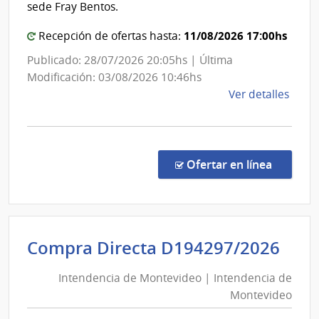
del
sede Fray Bentos.
Urug
11/08/2026 17:00hs
Recepción de ofertas hasta:
Publicado: 28/07/2026 20:05hs | Última
Modificación: 03/08/2026 10:46hs
de
Ver detalles
la
comp
Conc
de
en la c
Ofertar en línea
Preci
21/2
|
Univ
Int
Compra Directa D194297/2026
Tecno
de
del
Intendencia de Montevideo | Intendencia de
Mon
Urug
Montevideo
|
|
Univ