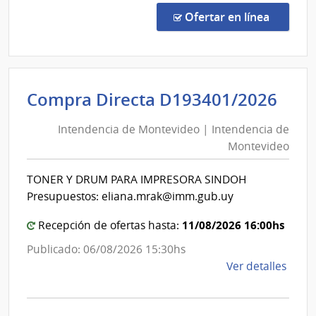
de
en la co
Ofertar en línea
Preci
1096
|
Banc
Int
Compra Directa D193401/2026
de
de
Previ
Intendencia de Montevideo | Intendencia de
Mon
Socia
Montevideo
|
|
Banc
Int
TONER Y DRUM PARA IMPRESORA SINDOH
de
de
Presupuestos: eliana.mrak@imm.gub.uy
Previ
Mon
Socia
11/08/2026 16:00hs
Recepción de ofertas hasta:
Publicado: 06/08/2026 15:30hs
de
Ver detalles
la
comp