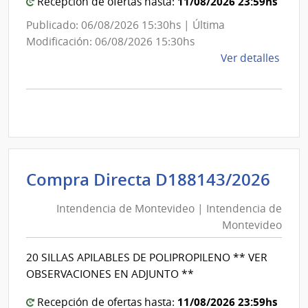
Mon
11/08/2026 23:59hs
Recepción de ofertas hasta:
Publicado: 06/08/2026 15:30hs | Última
Modificación: 06/08/2026 15:30hs
de
Ver detalles
la
comp
Comp
Direc
D194
|
Inte
Int
Compra Directa D188143/2026
de
de
Mont
Intendencia de Montevideo | Intendencia de
Mon
|
Montevideo
|
Inte
Int
de
20 SILLAS APILABLES DE POLIPROPILENO ** VER
de
Mont
OBSERVACIONES EN ADJUNTO **
Mon
11/08/2026 23:59hs
Recepción de ofertas hasta: