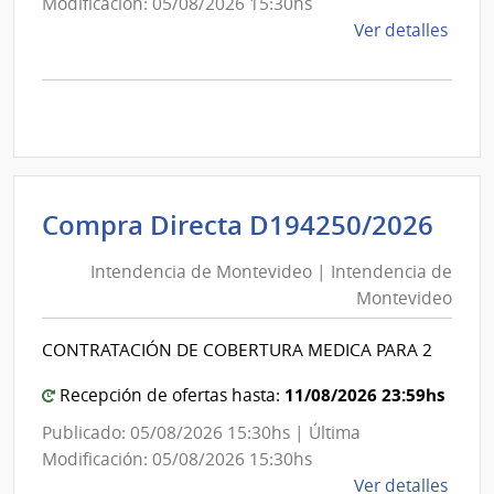
Modificación: 05/08/2026 15:30hs
de
Ver detalles
la
comp
Comp
Direc
D194
|
Inte
Int
Compra Directa D194250/2026
de
de
Mont
Intendencia de Montevideo | Intendencia de
Mon
|
Montevideo
|
Inte
Int
de
CONTRATACIÓN DE COBERTURA MEDICA PARA 2
de
Mont
Mon
11/08/2026 23:59hs
Recepción de ofertas hasta:
Publicado: 05/08/2026 15:30hs | Última
Modificación: 05/08/2026 15:30hs
de
Ver detalles