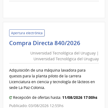
comp
Comp
Direc
D194
|
Inte
Apertura electrónica
de
Universi
Compra Directa 840/2026
Mont
Tecnológ
|
Universidad Tecnológica del Uruguay |
Inte
del
Universidad Tecnológica del Uruguay
de
Uruguay
Mont
|
Adquisición de una máquina lavadora para
Universi
quesos para la planta piloto de la carrera
Tecnológ
Licenciatura en ciencia y tecnología de lácteos en
del
sede La Paz-Colonia.
Uruguay
11/08/2026 17:00hs
Recepción de ofertas hasta:
Publicado: 03/08/2026 12:55hs