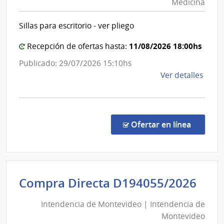
|
Medicina
Repúblic
Inte
|
de
Sillas para escritorio - ver pliego
Facultad
Mont
de
11/08/2026 18:00hs
Recepción de ofertas hasta:
Medicin
Publicado: 29/07/2026 15:10hs
de
Ver detalles
la
comp
Comp
Direc
en la c
Ofertar en línea
338/
|
Univ
de
Int
Compra Directa D194055/2026
la
de
Repú
Intendencia de Montevideo | Intendencia de
Mon
|
Montevideo
|
Facul