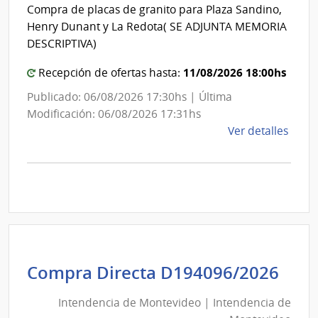
Int
Compra de placas de granito para Plaza Sandino,
Tecno
de
Henry Dunant y La Redota( SE ADJUNTA MEMORIA
del
Mon
DESCRIPTIVA)
Urug
11/08/2026 18:00hs
Recepción de ofertas hasta:
Publicado: 06/08/2026 17:30hs | Última
Modificación: 06/08/2026 17:31hs
de
Ver detalles
la
comp
Comp
Direc
D194
|
Inte
de
Int
Compra Directa D194096/2026
Mont
de
|
Intendencia de Montevideo | Intendencia de
Mon
Inte