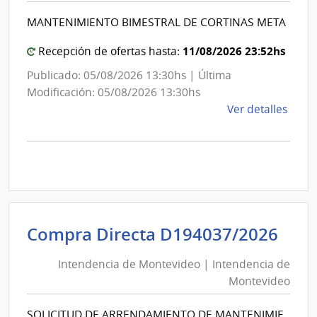
de
Int
MANTENIMIENTO BIMESTRAL DE CORTINAS META
Medi
de
Mon
11/08/2026 23:52hs
Recepción de ofertas hasta:
Publicado: 05/08/2026 13:30hs | Última
Modificación: 05/08/2026 13:30hs
de
Ver detalles
la
comp
Comp
Direc
D194
|
Inte
Int
Compra Directa D194037/2026
de
de
Mont
Intendencia de Montevideo | Intendencia de
Mon
|
Montevideo
|
Inte
Int
de
SOLICITUD DE ARRENDAMIENTO DE MANTENIMIE