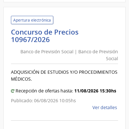
|
Banc
de
Apertura electrónica
Previ
Concurso de Precios
Socia
Banco
10967/2026
|
de
Banc
Banco de Previsión Social | Banco de Previsión
Previsión
de
Social
Social
Previ
|
Socia
ADQUISICIÓN DE ESTUDIOS Y/O PROCEDIMIENTOS
Banco
MÉDICOS.
de
Previsión
11/08/2026 15:30hs
Recepción de ofertas hasta:
Social
Publicado: 06/08/2026 10:05hs
de
Ver detalles
la
comp
Conc