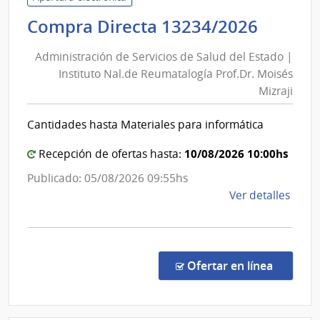
de
Admini
Compra Directa 13234/2026
Salu
de
del
Administración de Servicios de Salud del Estado |
Servic
Esta
Instituto Nal.de Reumatalogía Prof.Dr. Moisés
de
|
Mizraji
Salud
Cent
del
Depa
Cantidades hasta Materiales para informática
de
Estad
Dura
|
10/08/2026 10:00hs
Recepción de ofertas hasta:
Instit
Publicado: 05/08/2026 09:55hs
Nal.de
de
Ver detalles
Reuma
la
Prof.D
comp
Moisé
Comp
Mizraj
Direc
en la co
Ofertar en línea
1323
|
Admin