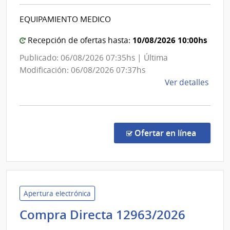
de
|
Salud
Admin
EQUIPAMIENTO MEDICO
del
Naci
de
Estad
10/08/2026 10:00hs
Recepción de ofertas hasta:
Comb
|
Publicado: 06/08/2026 07:35hs | Última
Alcoh
Centr
Modificación: 06/08/2026 07:37hs
y
Auxili
de
Ver detalles
Portl
de
la
Bella
comp
Unión
Comp
Direc
en la co
Ofertar en línea
1324
|
Admin
de
Servi
Apertura electrónica
de
Admini
Compra Directa 12963/2026
Salu
de
del