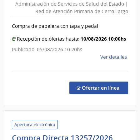
Administración de Servicios de Salud del Estado |
Servic
Esta
Red de Atención Primaria de Cerro Largo
de
|
Salud
Cent
Compra de papelera con tapa y pedal
del
Auxil
de
Estad
10/08/2026 10:00hs
Recepción de ofertas hasta:
Bella
|
Publicado: 05/08/2026 10:20hs
Unió
Red
de
Ver detalles
de
la
Atenc
comp
Primar
Comp
de
Direc
en la co
Ofertar en línea
Cerro
1296
|
Largo
Admin
de
Servi
Apertura electrónica
de
Admini
Compra Directa 13257/2026
Salu