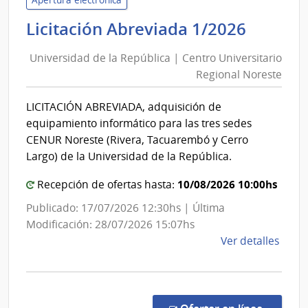
|
Univer
Licitación Abreviada 1/2026
Direc
de
Naci
Universidad de la República | Centro Universitario
la
de
Regional Noreste
Repúbl
Sani
|
Polici
LICITACIÓN ABREVIADA, adquisición de
Centro
equipamiento informático para las tres sedes
Univer
CENUR Noreste (Rivera, Tacuarembó y Cerro
Region
Largo) de la Universidad de la República.
Nores
10/08/2026 10:00hs
Recepción de ofertas hasta:
Publicado: 17/07/2026 12:30hs | Última
Modificación: 28/07/2026 15:07hs
de
Ver detalles
la
comp
Licit
Abre
en la co