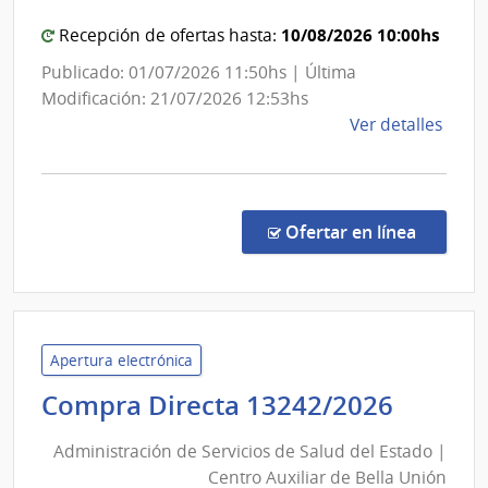
|
Administración
10/08/2026 10:00hs
Recepción de ofertas hasta:
Nacional
Publicado: 01/07/2026 11:50hs | Última
de
Modificación: 21/07/2026 12:53hs
Combustible,
de
Ver detalles
Alcohol
la
y
comp
Licit
Portland
Abre
en la co
Ofertar en línea
1520
|
Admin
Naci
de
Apertura electrónica
Comb
Admini
Compra Directa 13242/2026
Alcoh
de
y
Administración de Servicios de Salud del Estado |
Servic
Portl
Centro Auxiliar de Bella Unión