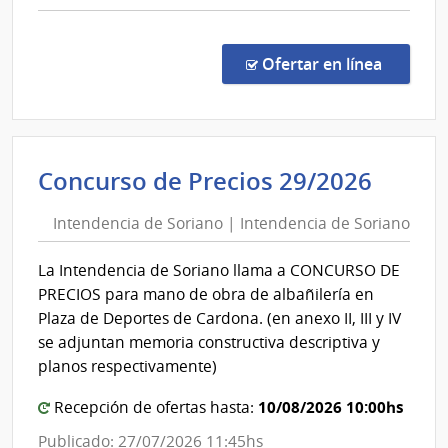
Young
comp
Comp
Direc
en la co
Ofertar en línea
1235
|
Admin
de
Inten
Concurso de Precios 29/2026
Servi
de
de
Intendencia de Soriano | Intendencia de Soriano
Soria
Salu
|
del
La Intendencia de Soriano llama a CONCURSO DE
Esta
Inten
PRECIOS para mano de obra de albañilería en
|
de
Plaza de Deportes de Cardona. (en anexo II, III y IV
Cent
Soria
se adjuntan memoria constructiva descriptiva y
Auxil
planos respectivamente)
de
Youn
10/08/2026 10:00hs
Recepción de ofertas hasta:
Publicado: 27/07/2026 11:45hs