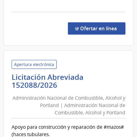
Tres
la
comp
Licit
Abre
en la co
Ofertar en línea
27/2
|
Inte
de
Trein
Apertura electrónica
y
Licitación Abreviada
Tres
Administración
152088/2026
|
Nacional
Inte
Administración Nacional de Combustible, Alcohol y
de
de
Portland | Administración Nacional de
Combustible,
Trein
Combustible, Alcohol y Portland
Alcohol
y
Tres
y
Apoyo para construcción y reparación de #mazos#
Portland
(haces tubulares.