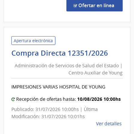
Direc
en la co
Ofertar en línea
259/
|
Admin
de
Servi
Apertura electrónica
de
Admini
Compra Directa 12351/2026
Salu
de
del
Administración de Servicios de Salud del Estado |
Servic
Esta
Centro Auxiliar de Young
de
|
Salud
Cent
IMPRESIONES VARIAS HOSPITAL DE YOUNG
del
de
Rehab
Estad
10/08/2026 10:00hs
Recepción de ofertas hasta:
Médi
|
Publicado: 31/07/2026 10:00hs | Última
Ocup
Centr
Modificación: 31/07/2026 10:01hs
y
Auxili
de
Ver detalles
Sicos
de
la