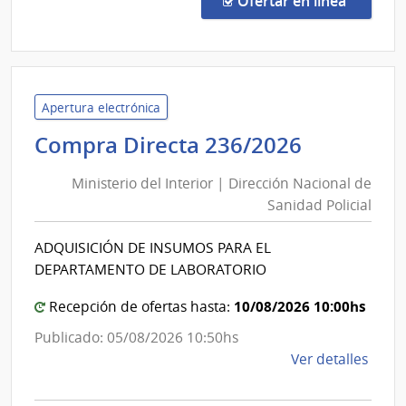
Ofertar en línea
1/20
|
Univ
de
la
Apertura electrónica
Repú
Minister
Compra Directa 236/2026
|
del
Cent
Ministerio del Interior | Dirección Nacional de
Interior
Unive
Sanidad Policial
|
Regi
Direcció
Nore
ADQUISICIÓN DE INSUMOS PARA EL
Nacional
DEPARTAMENTO DE LABORATORIO
de
Sanidad
10/08/2026 10:00hs
Recepción de ofertas hasta:
Policial
Publicado: 05/08/2026 10:50hs
de
Ver detalles
la
comp