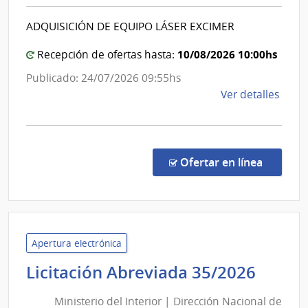
Nac
|
|
Hospi
ADQUISICIÓN DE EQUIPO LÁSER EXCIMER
Dire
Maci
Nac
10/08/2026 10:00hs
Recepción de ofertas hasta:
de
Publicado: 24/07/2026 09:55hs
San
de
Ver detalles
de
la
las
comp
Fuer
Licit
Arm
Abre
en la co
Ofertar en línea
456/
|
Minis
de
Defe
Apertura electrónica
Naci
Minis
Licitación Abreviada 35/2026
|
del
Direc
Ministerio del Interior | Dirección Nacional de
Inter