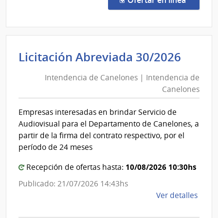
1325
|
Admin
de
Inten
Licitación Abreviada 30/2026
Servi
de
de
Intendencia de Canelones | Intendencia de
Cane
Salu
Canelones
|
del
Esta
Inten
Empresas interesadas en brindar Servicio de
|
de
Audiovisual para el Departamento de Canelones, a
Hospi
Cane
partir de la firma del contrato respectivo, por el
Espec
período de 24 meses
de
Ojos
10/08/2026 10:30hs
Recepción de ofertas hasta:
Publicado: 21/07/2026 14:43hs
de
Ver detalles
la