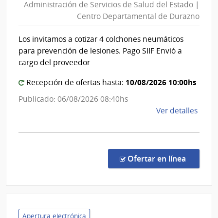
Administración de Servicios de Salud del Estado |
Servicios
Centro Departamental de Durazno
de
Salud
Los invitamos a cotizar 4 colchones neumáticos
del
para prevención de lesiones. Pago SIIF Envió a
Estado
cargo del proveedor
|
10/08/2026 10:00hs
Centro
Recepción de ofertas hasta:
Departa
Publicado: 06/08/2026 08:40hs
de
de
Ver detalles
Durazno
la
comp
Comp
Direc
en la c
Ofertar en línea
321/
|
Admin
de
Servi
Apertura electrónica