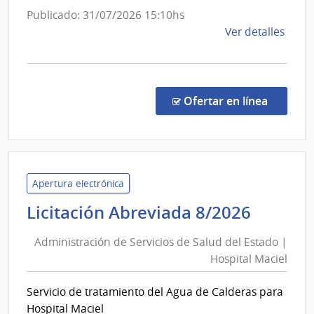
de
Publicado: 31/07/2026 15:10hs
las
de
Ver detalles
Obras
la
Sanita
comp
del
Comp
Direc
Estad
en la co
Ofertar en línea
8816
|
Admin
de
las
Apertura electrónica
Obra
Admini
Licitación Abreviada 8/2026
Sanit
de
del
Administración de Servicios de Salud del Estado |
Servic
Esta
Hospital Maciel
de
|
Salud
Admin
Servicio de tratamiento del Agua de Calderas para
del
de
Hospital Maciel