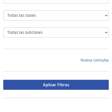
Clase
SubClase
Nueva consulta
Aplicar Filtros