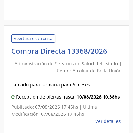
comp
Licit
Abre
30/2
|
Inte
Apertura electrónica
de
Admini
Compra Directa 13368/2026
Cane
de
|
Administración de Servicios de Salud del Estado |
Inte
Servic
Centro Auxiliar de Bella Unión
de
de
Cane
Salud
llamado para farmacia para 6 meses
del
Estad
10/08/2026 10:38hs
Recepción de ofertas hasta:
|
Publicado: 07/08/2026 17:45hs | Última
Centr
Modificación: 07/08/2026 17:46hs
Auxili
de
Ver detalles
de
la