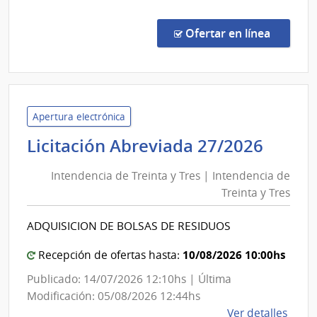
Comp
Direc
en la co
Ofertar en línea
236/
|
Minis
del
Inter
Apertura electrónica
|
Inten
Licitación Abreviada 27/2026
Direc
de
Naci
Intendencia de Treinta y Tres | Intendencia de
Trein
de
Treinta y Tres
y
Sani
Tres
Polici
ADQUISICION DE BOLSAS DE RESIDUOS
|
Inten
10/08/2026 10:00hs
Recepción de ofertas hasta:
de
Publicado: 14/07/2026 12:10hs | Última
Trein
Modificación: 05/08/2026 12:44hs
y
de
Ver detalles