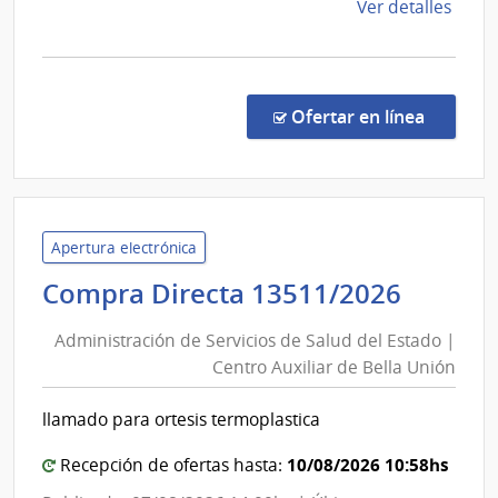
Auxili
de
Ver detalles
de
la
Bella
comp
Unión
Comp
Direc
en la co
Ofertar en línea
1336
|
Admin
de
Servi
Apertura electrónica
de
Admini
Compra Directa 13511/2026
Salu
de
del
Administración de Servicios de Salud del Estado |
Servic
Esta
Centro Auxiliar de Bella Unión
de
|
Salud
Cent
llamado para ortesis termoplastica
del
Auxil
de
Estad
10/08/2026 10:58hs
Recepción de ofertas hasta:
Bella
|