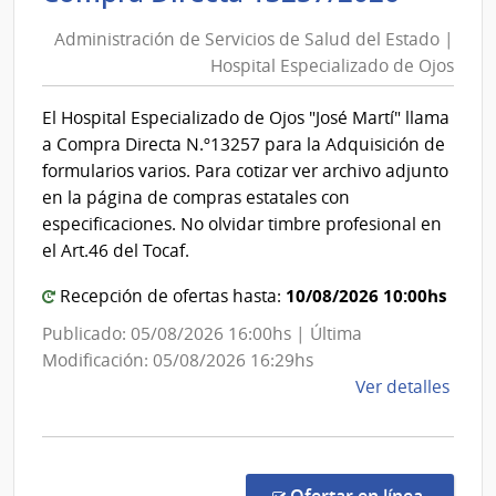
de
del
Administración de Servicios de Salud del Estado |
Servic
Esta
Hospital Especializado de Ojos
de
|
Salud
Red
El Hospital Especializado de Ojos "José Martí" llama
del
de
a Compra Directa N.º13257 para la Adquisición de
Aten
Estad
formularios varios. Para cotizar ver archivo adjunto
Prima
|
en la página de compras estatales con
de
Hospit
especificaciones. No olvidar timbre profesional en
Cerr
Especi
el Art.46 del Tocaf.
Larg
de
10/08/2026 10:00hs
Recepción de ofertas hasta:
Ojos
Publicado: 05/08/2026 16:00hs | Última
Modificación: 05/08/2026 16:29hs
de
Ver detalles
la
comp
Comp
Direc
en la co
Ofertar en línea