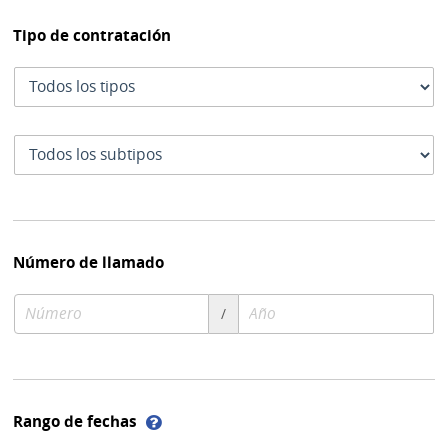
Tipo de contratación
Tipo
de
contratación
Subtipo
de
contratación
Número de llamado
Número
Año
/
de
de
compra
compra
Ayuda
Rango de fechas
sobre