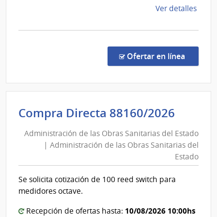
de
Ver detalles
la
comp
Conc
de
en la c
Ofertar en línea
Preci
29/2
|
Inte
Admini
Compra Directa 88160/2026
de
de
Sori
Administración de las Obras Sanitarias del Estado
las
|
| Administración de las Obras Sanitarias del
Obras
Inte
Estado
de
Sanita
Sori
del
Se solicita cotización de 100 reed switch para
Estad
medidores octave.
|
10/08/2026 10:00hs
Admini
Recepción de ofertas hasta: