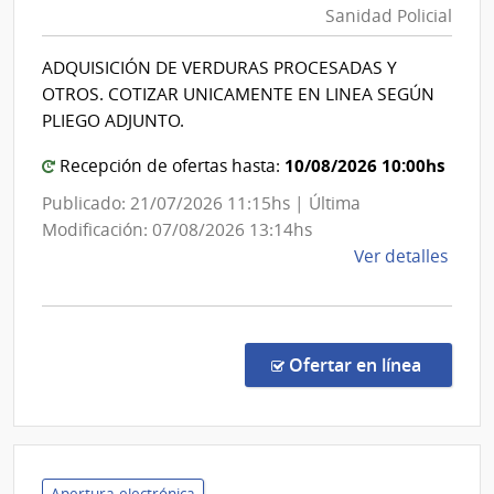
Naci
Sanidad Policial
|
de
Direc
Sani
ADQUISICIÓN DE VERDURAS PROCESADAS Y
Nacio
de
OTROS. COTIZAR UNICAMENTE EN LINEA SEGÚN
las
de
PLIEGO ADJUNTO.
Fuer
Sani
Arma
10/08/2026 10:00hs
Polici
Recepción de ofertas hasta:
Publicado: 21/07/2026 11:15hs | Última
Modificación: 07/08/2026 13:14hs
de
Ver detalles
la
comp
Licit
Abre
en la co
Ofertar en línea
35/2
|
Minis
del
Inter
Apertura electrónica