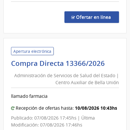
Bella
comp
Unión
Comp
Direc
en la co
Ofertar en línea
1336
|
Admin
de
Servi
Apertura electrónica
de
Admini
Compra Directa 13366/2026
Salu
de
del
Administración de Servicios de Salud del Estado |
Servic
Esta
Centro Auxiliar de Bella Unión
de
|
Salud
Cent
llamado farmacia
del
Auxil
de
Estad
10/08/2026 10:43hs
Recepción de ofertas hasta:
Bella
|
Publicado: 07/08/2026 17:45hs | Última
Unió
Centr
Modificación: 07/08/2026 17:46hs