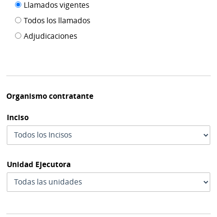
Filtro tipo
Llamados vigentes
por
de
fecha
Todos los llamados
de
publicación
Adjudicaciones
modif
Organismo contratante
Inciso
Unidad Ejecutora