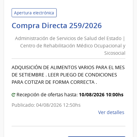
de
Servi
Apertura electrónica
de
Administ
Compra Directa 259/2026
Salu
de
del
Administración de Servicios de Salud del Estado |
Servicios
Esta
Centro de Rehabilitación Médico Ocupacional y
de
|
Sicosocial
Salud
Insti
del
Nal.
ADQUISICIÓN DE ALIMENTOS VARIOS PARA EL MES
Reum
Estado
DE SETIEMBRE . LEER PLIEGO DE CONDICIONES
Prof.
|
PARA COTIZAR DE FORMA CORRECTA .
Mois
Centro
Mizra
10/08/2026 10:00hs
Recepción de ofertas hasta:
de
Rehabili
Publicado: 04/08/2026 12:50hs
Médico
de
Ver detalles
Ocupaci
la
y
comp
Comp
Sicosocia