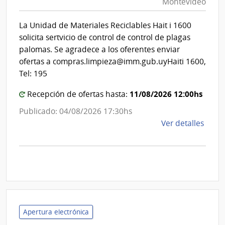
Montevideo
|
Inte
Int
de
La Unidad de Materiales Reciclables Hait i 1600
de
Mont
solicita sertvicio de control de control de plagas
Mon
palomas. Se agradece a los oferentes enviar
ofertas a compras.limpieza@imm.gub.uyHaiti 1600,
Tel: 195
11/08/2026 12:00hs
Recepción de ofertas hasta:
Publicado: 04/08/2026 17:30hs
de
Ver detalles
la
comp
Comp
Direc
D193
|
Inte
Apertura electrónica
de