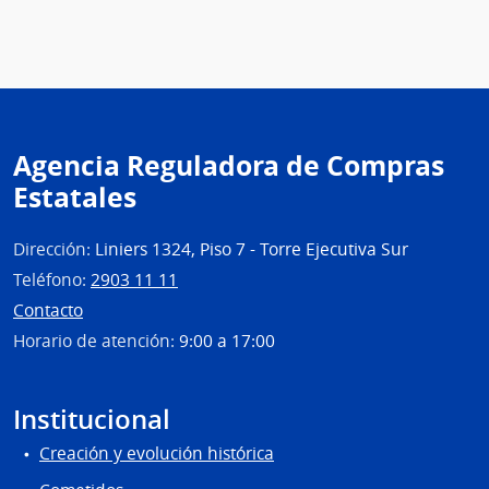
de
Previ
Socia
|
Banc
de
Agencia Reguladora de Compras
Previ
Estatales
Socia
Dirección:
Liniers 1324, Piso 7 - Torre Ejecutiva Sur
Teléfono:
2903 11 11
Contacto
Horario de atención:
9:00 a 17:00
Institucional
Creación y evolución histórica