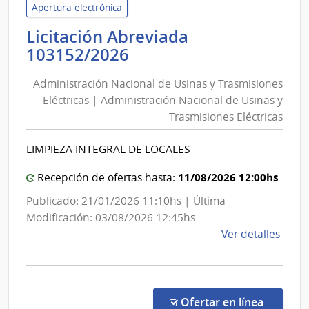
Defe
Apertura electrónica
Naci
Licitación Abreviada
|
Administración
103152/2026
Com
Nacional
Gene
Administración Nacional de Usinas y Trasmisiones
de
del
Eléctricas | Administración Nacional de Usinas y
Usinas
Ejérc
Trasmisiones Eléctricas
y
Trasmisiones
LIMPIEZA INTEGRAL DE LOCALES
Eléctricas
|
11/08/2026 12:00hs
Recepción de ofertas hasta:
Administración
Publicado: 21/01/2026 11:10hs | Última
Nacional
Modificación: 03/08/2026 12:45hs
de
de
Ver detalles
Usinas
la
y
comp
Trasmisiones
Licit
Abre
Eléctricas
en la co
Ofertar en línea