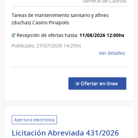
General de Casinos
y
|
Finan
Direc
Tareas de mantenimiento sanitario y afines
|
Gene
(duchas) Casino Piriapolis
de
Direc
Servi
Gener
11/08/2026 12:00hs
Recepción de ofertas hasta:
Gana
de
Publicado: 27/07/2026 14:25hs
Casin
de
Ver detalles
la
comp
Conc
de
en la co
Ofertar en línea
Preci
29/2
|
Minis
de
Apertura electrónica
Econ
Mini
Licitación Abreviada 431/2026
y