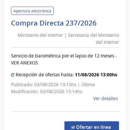
|
Inte
Apertura electrónica
de
Minister
Compra Directa 237/2026
Mont
del
|
Ministerio del Interior | Secretaría del Ministerio
Inte
Interior
del Interior
de
|
Mont
Secretar
Servicio de barométrica por el lapso de 12 meses -
del
VER ANEXOS
Minister
del
11/08/2026 13:00hs
Recepción de ofertas hasta:
Interior
Publicado: 03/08/2026 13:10hs | Última
Modificación: 03/08/2026 13:14hs
de
Ver detalles
la
comp
Comp
Direc
en la co
Ofertar en línea