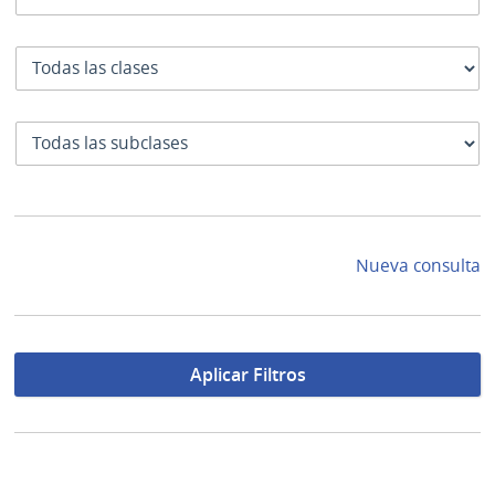
Clase
SubClase
Nueva consulta
Aplicar Filtros