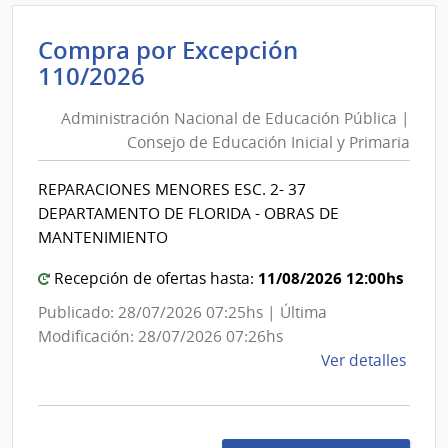
Minis
de
Compra por Excepción
Indus
Administración
110/2026
Ener
Nacional
y
Administración Nacional de Educación Pública |
de
Mine
Consejo de Educación Inicial y Primaria
|
Educación
Direc
Pública
REPARACIONES MENORES ESC. 2- 37
Gene
|
DEPARTAMENTO DE FLORIDA - OBRAS DE
de
Consejo
MANTENIMIENTO
Secre
de
Educación
11/08/2026 12:00hs
Recepción de ofertas hasta:
Inicial
Publicado: 28/07/2026 07:25hs | Última
y
Modificación: 28/07/2026 07:26hs
Primaria
de
Ver detalles
la
comp
Comp