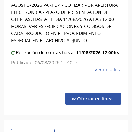
Hospital
AGOSTO/2026 PARTE 4 - COTIZAR POR APERTURA
de
ELECTRONICA - PLAZO DE PRESENTACION DE
Clínicas
OFERTAS: HASTA EL DIA 11/08/2026 A LAS 12:00
HORAS. VER ESPECIFICACIONES Y CODIGOS DE
CADA PRODUCTO EN EL PROCEDIMIENTO
ESPECIAL EN EL ARCHIVO ADJUNTO.
11/08/2026 12:00hs
Recepción de ofertas hasta:
Publicado: 06/08/2026 14:40hs
de
Ver detalles
la
comp
Proc
Espec
en la co
Ofertar en línea
567/
|
Univ
de