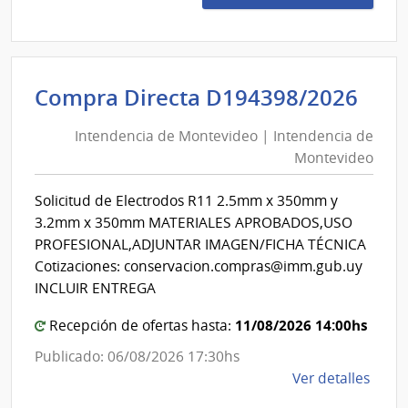
237/
|
Minis
del
Int
Compra Directa D194398/2026
Inter
de
|
Intendencia de Montevideo | Intendencia de
Mon
Secre
Montevideo
|
del
Minis
Int
Solicitud de Electrodos R11 2.5mm x 350mm y
del
de
3.2mm x 350mm MATERIALES APROBADOS,USO
Inter
Mon
PROFESIONAL,ADJUNTAR IMAGEN/FICHA TÉCNICA
Cotizaciones: conservacion.compras@imm.gub.uy
INCLUIR ENTREGA
11/08/2026 14:00hs
Recepción de ofertas hasta:
Publicado: 06/08/2026 17:30hs
de
Ver detalles
la