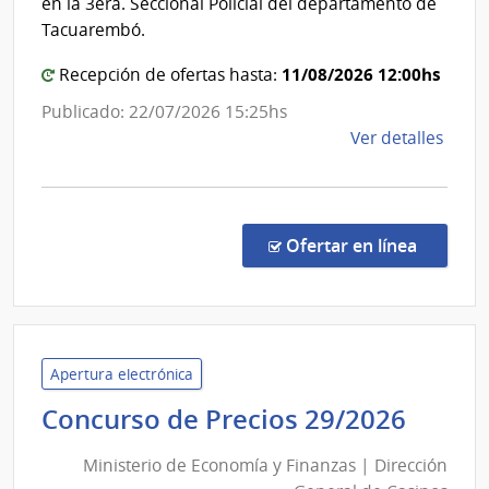
Ganad
en la 3era. Seccional Policial del departamento de
Tacuarembó.
11/08/2026 12:00hs
Recepción de ofertas hasta:
Publicado: 22/07/2026 15:25hs
de
Ver detalles
la
comp
Conc
de
en la co
Ofertar en línea
Preci
8/20
|
Minis
de
Apertura electrónica
Gana
Minis
Concurso de Precios 29/2026
Agric
de
y
Ministerio de Economía y Finanzas | Dirección
Econ
Pesc