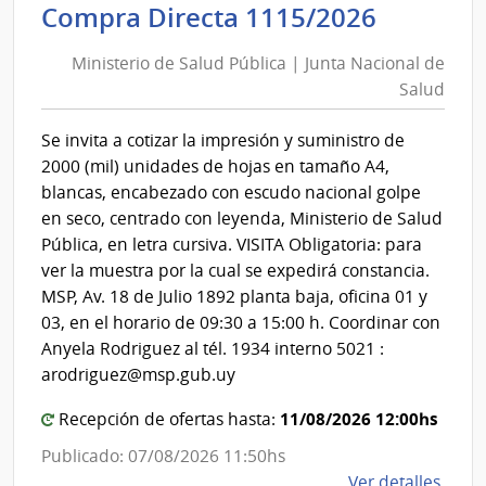
Ministe
Compra Directa 1115/2026
Mont
de
|
Ministerio de Salud Pública | Junta Nacional de
Inte
Salud
Salud
de
Pública
Mont
|
Se invita a cotizar la impresión y suministro de
Junta
2000 (mil) unidades de hojas en tamaño A4,
Nacion
blancas, encabezado con escudo nacional golpe
de
en seco, centrado con leyenda, Ministerio de Salud
Salud
Pública, en letra cursiva. VISITA Obligatoria: para
ver la muestra por la cual se expedirá constancia.
MSP, Av. 18 de Julio 1892 planta baja, oficina 01 y
03, en el horario de 09:30 a 15:00 h. Coordinar con
Anyela Rodriguez al tél. 1934 interno 5021 :
arodriguez@msp.gub.uy
11/08/2026 12:00hs
Recepción de ofertas hasta:
Publicado: 07/08/2026 11:50hs
de
Ver detalles