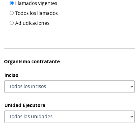
Filtro tipo
Llamados vigentes
por
de
fecha
Todos los llamados
de
publicación
Adjudicaciones
modif
Organismo contratante
Inciso
Unidad Ejecutora