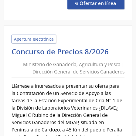
por
en la co
Ofertar en línea
Exce
110/
|
Admin
Naci
Apertura electrónica
de
Minist
Concurso de Precios 8/2026
Educ
de
Públi
Ministerio de Ganadería, Agricultura y Pesca |
Ganade
|
Dirección General de Servicios Ganaderos
Agricu
Cons
y
de
Llámese a interesados a presentar su oferta para
Pesca
Educ
la Contratación de un Servicio de Apoyo a las
Inicia
|
tareas de la Estación Experimental de Cría N° 1 de
y
Direcc
la División de Laboratorios Veterinarios ¿DILAVE¿
Prima
Genera
Miguel C Rubino de la Dirección General de
de
Servicios Ganaderos del MGAP, situada en
Servic
Península de Cardozo, a 45 Km del pueblo Peralta