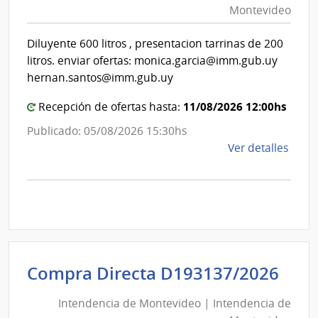
Montevideo
|
Int
Diluyente 600 litros , presentacion tarrinas de 200
de
litros. enviar ofertas: monica.garcia@imm.gub.uy
Mon
hernan.santos@imm.gub.uy
11/08/2026 12:00hs
Recepción de ofertas hasta:
Publicado: 05/08/2026 15:30hs
de
Ver detalles
la
comp
Comp
Direc
D193
|
Inte
Int
Compra Directa D193137/2026
de
de
Mont
Intendencia de Montevideo | Intendencia de
Mon
|