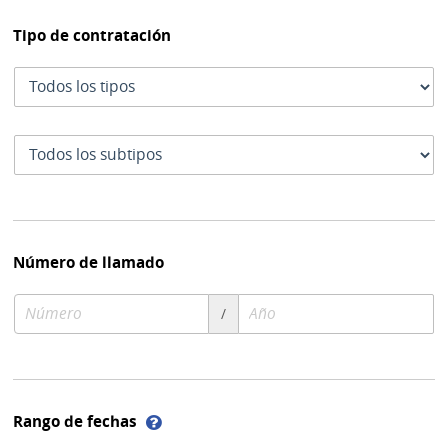
Tipo de contratación
Tipo
de
contratación
Subtipo
de
contratación
Número de llamado
Número
Año
/
de
de
compra
compra
Ayuda
Rango de fechas
sobre