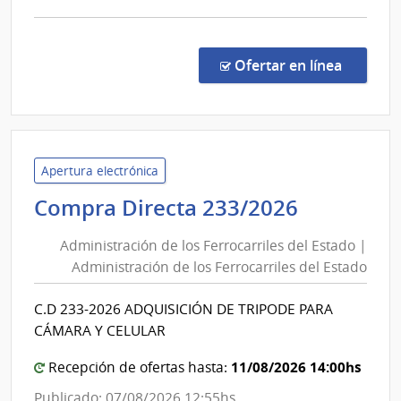
del
comp
Estado
Comp
Direc
en la co
Ofertar en línea
264/
|
Admin
de
los
Apertura electrónica
Ferro
Administ
Compra Directa 233/2026
del
de
Esta
Administración de los Ferrocarriles del Estado |
los
|
Administración de los Ferrocarriles del Estado
Ferrocarr
Admin
del
de
C.D 233-2026 ADQUISICIÓN DE TRIPODE PARA
Estado
los
CÁMARA Y CELULAR
Ferro
|
del
Administ
11/08/2026 14:00hs
Recepción de ofertas hasta:
Esta
de
Publicado: 07/08/2026 12:55hs