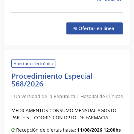
la
comp
Comp
Direc
en la co
Ofertar en línea
1115
|
Minis
de
Salu
Apertura electrónica
Públi
Procedimiento Especial
|
Universidad
568/2026
Junta
de
Naci
Universidad de la República | Hospital de Clínicas
la
de
República
Salu
MEDICAMENTOS CONSUMO MENSUAL AGOSTO -
|
PARTE 5. - COORD. CON DPTO. DE FARMACIA.
Hospital
de
11/08/2026 12:00hs
Recepción de ofertas hasta: