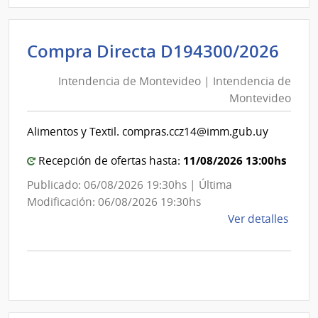
1277
|
Inte
Int
Compra Directa D194300/2026
de
de
Cane
Intendencia de Montevideo | Intendencia de
Mon
|
Montevideo
|
Inte
Int
de
Alimentos y Textil. compras.ccz14@imm.gub.uy
de
Cane
Mon
11/08/2026 13:00hs
Recepción de ofertas hasta:
Publicado: 06/08/2026 19:30hs | Última
Modificación: 06/08/2026 19:30hs
de
Ver detalles
la
comp
Comp
Direc
D194