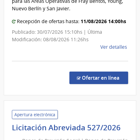
para las Áreas Operativas de Fray Bentos, Young,
Administración
Nuevo Berlín y San Javier.
de
11/08/2026 14:00hs
Recepción de ofertas hasta:
las
Obras
Publicado: 30/07/2026 15:10hs | Última
Sanitarias
Modificación: 08/08/2026 11:26hs
del
de
Ver detalles
la
Estado
comp
Conc
de
en la co
Ofertar en línea
Preci
7468
|
Admin
de
Apertura electrónica
las
Ban
Licitación Abreviada 527/2026
Obra
de
Sanit