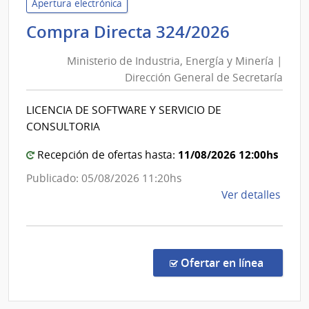
la
Apertura electrónica
Repú
Minister
Compra Directa 324/2026
|
de
Hospi
Ministerio de Industria, Energía y Minería |
Industria
de
Dirección General de Secretaría
Energía
Clíni
y
LICENCIA DE SOFTWARE Y SERVICIO DE
Minería
CONSULTORIA
|
Direcció
11/08/2026 12:00hs
Recepción de ofertas hasta:
General
Publicado: 05/08/2026 11:20hs
de
de
Ver detalles
Secretar
la
comp
Comp
Direc
en la co
Ofertar en línea
324/
|