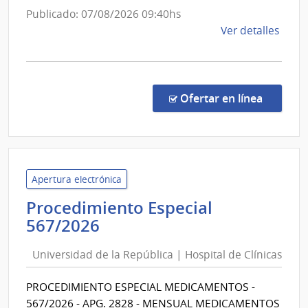
Clínicas
Publicado: 07/08/2026 09:40hs
de
Ver detalles
la
comp
Proc
Espec
en la co
Ofertar en línea
568/
|
Univ
de
la
Apertura electrónica
Repú
Procedimiento Especial
|
Universidad
567/2026
Hospi
de
de
Universidad de la República | Hospital de Clínicas
la
Clíni
República
PROCEDIMIENTO ESPECIAL MEDICAMENTOS -
|
567/2026 - APG. 2828 - MENSUAL MEDICAMENTOS