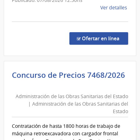
Publicado: 07/08/2026 12:50hs
del
de
Ver detalles
Esta
la
comp
Comp
Direc
en la co
Ofertar en línea
160/
|
Pode
Judici
Concurso de Precios 7468/2026
|
Administración
Pode
de
Judici
Administración de las Obras Sanitarias del Estado
las
| Administración de las Obras Sanitarias del
Obras
Estado
Sanitarias
del
Contratación de hasta 1800 horas de trabajo de
Estado
máquina retroexcavadora con cargador frontal
|