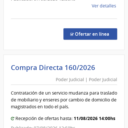
los
de
Ver detalles
Ferrocarr
la
del
comp
Estado
Comp
Direc
en la co
Ofertar en línea
233/
|
Admin
de
Poder
Compra Directa 160/2026
los
Judicial
Ferro
Poder Judicial | Poder Judicial
|
del
Poder
Esta
Contratación de un servicio mudanza para traslado
|
Judicial
de mobiliario y enseres por cambio de domicilio de
Admin
magistrados en todo el país.
de
los
11/08/2026 14:00hs
Recepción de ofertas hasta:
Ferro