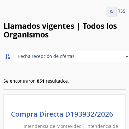
RSS
Llamados vigentes | Todos los
Organismos
Ordernar
ascendente:
Ordenar
851
Se encontraron
resultados.
Int
Compra Directa D193932/2026
de
Intendencia de Montevideo | Intendencia de
Mon