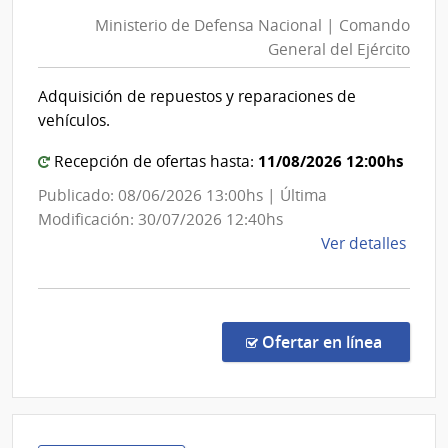
de
Fina
Ministerio de Defensa Nacional | Comando
Def
|
General del Ejército
Nac
Direc
|
Gene
Adquisición de repuestos y reparaciones de
Com
de
vehículos.
Casi
Gen
del
11/08/2026 12:00hs
Recepción de ofertas hasta:
Ejér
Publicado: 08/06/2026 13:00hs | Última
Modificación: 30/07/2026 12:40hs
de
Ver detalles
la
comp
Licit
Abre
en la co
Ofertar en línea
431/
|
Minis
de