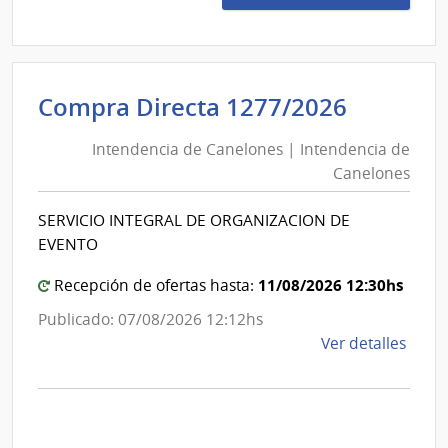
1031
|
Admin
Naci
Intende
Compra Directa 1277/2026
de
de
Usin
Intendencia de Canelones | Intendencia de
Canelo
y
Canelones
|
Tras
Eléct
Intende
SERVICIO INTEGRAL DE ORGANIZACION DE
|
de
EVENTO
Admin
Canelo
Naci
11/08/2026 12:30hs
Recepción de ofertas hasta:
de
Publicado: 07/08/2026 12:12hs
Usin
de
Ver detalles
y
la
Tras
comp
Eléct
Comp
Direc