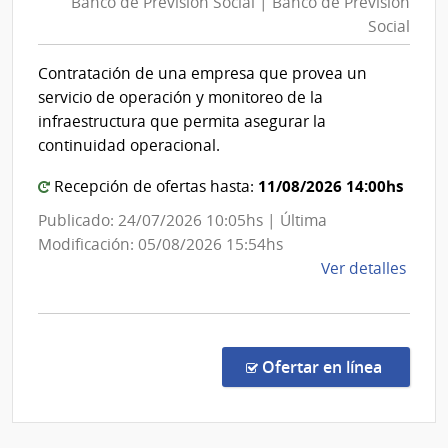
Banco de Previsión Social | Banco de Previsión
Prev
del
Social
Soci
Esta
|
|
Contratación de una empresa que provea un
Ban
Admin
servicio de operación y monitoreo de la
de
de
infraestructura que permita asegurar la
las
Prev
continuidad operacional.
Obra
Soci
Sanit
11/08/2026 14:00hs
Recepción de ofertas hasta:
del
Publicado: 24/07/2026 10:05hs | Última
Esta
Modificación: 05/08/2026 15:54hs
de
Ver detalles
la
comp
Licit
Abre
en la co
Ofertar en línea
527/
|
Banc