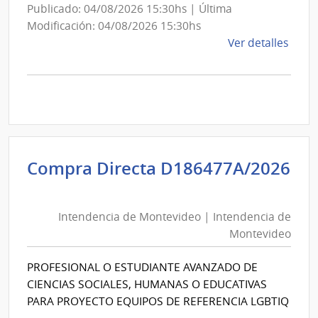
Publicado: 04/08/2026 15:30hs | Última
Modificación: 04/08/2026 15:30hs
de
Ver detalles
la
comp
Comp
Direc
D194
|
Inte
Compra Directa D186477A/2026
de
Intendencia
Mont
de
|
Intendencia de Montevideo | Intendencia de
Montevideo
Inte
Montevideo
|
de
Intendencia
Mont
PROFESIONAL O ESTUDIANTE AVANZADO DE
de
CIENCIAS SOCIALES, HUMANAS O EDUCATIVAS
Montevideo
PARA PROYECTO EQUIPOS DE REFERENCIA LGBTIQ