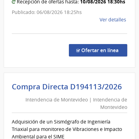
la
10/08/2026 18:30hs
Recepción de ofertas hasta:
Salud
Publicado: 06/08/2026 18:25hs
de
Ver detalles
la
comp
Comp
por
en la co
Ofertar en línea
Exce
557/
|
Minis
Int
Compra Directa D194113/2026
de
de
Salu
Intendencia de Montevideo | Intendencia de
Mon
Públi
Montevideo
|
|
Direc
Int
Adquisición de un Sismógrafo de Ingeniería
Gene
de
Triaxial para monitoreo de Vibraciones e Impacto
de
Mon
Ambiental para el SIME
la