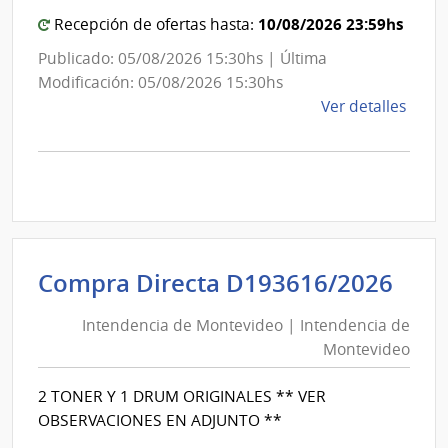
Mon
10/08/2026 23:59hs
Recepción de ofertas hasta:
Publicado: 05/08/2026 15:30hs | Última
Modificación: 05/08/2026 15:30hs
de
Ver detalles
la
comp
Comp
Direc
D193
|
Inte
Int
Compra Directa D193616/2026
de
de
Mont
Intendencia de Montevideo | Intendencia de
Mon
|
Montevideo
|
Inte
Int
de
2 TONER Y 1 DRUM ORIGINALES ** VER
de
Mont
OBSERVACIONES EN ADJUNTO **
Mon