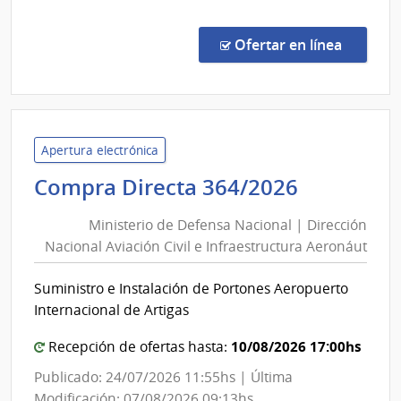
Comp
Direc
en la co
Ofertar en línea
363/
|
Minis
de
Defe
Apertura electrónica
Naci
Minister
Compra Directa 364/2026
|
de
Direc
Ministerio de Defensa Nacional | Dirección
Defensa
Naci
Nacional Aviación Civil e Infraestructura Aeronáut
Nacional
Aviac
|
Civil
Suministro e Instalación de Portones Aeropuerto
Direcció
e
Internacional de Artigas
Infra
Nacional
Aero
Aviación
10/08/2026 17:00hs
Recepción de ofertas hasta:
Civil
Publicado: 24/07/2026 11:55hs | Última
e
Modificación: 07/08/2026 09:13hs