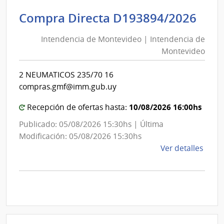
|
Inte
Int
Compra Directa D193894/2026
de
de
Mont
Intendencia de Montevideo | Intendencia de
Mon
|
Montevideo
|
Inte
Int
de
2 NEUMATICOS 235/70 16
de
Mont
compras.gmf@imm.gub.uy
Mon
10/08/2026 16:00hs
Recepción de ofertas hasta:
Publicado: 05/08/2026 15:30hs | Última
Modificación: 05/08/2026 15:30hs
de
Ver detalles
la
comp
Comp
Direc
D193
|