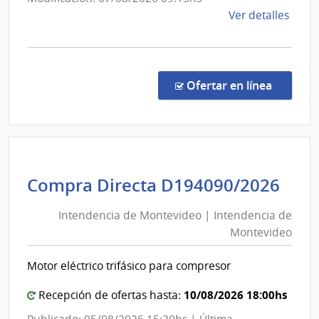
Infraest
de
Ver detalles
Aeronáu
la
comp
Comp
Direc
en la co
Ofertar en línea
364/
|
Minis
de
Defe
Int
Compra Directa D194090/2026
Naci
de
|
Intendencia de Montevideo | Intendencia de
Mon
Direc
Montevideo
|
Naci
Aviac
Int
Motor eléctrico trifásico para compresor
Civil
de
e
Mon
10/08/2026 18:00hs
Recepción de ofertas hasta:
Infra