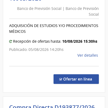
de
Banco de Previsión Social | Banco de Previsión
Previsión
Social
Social
|
ADQUISICIÓN DE ESTUDIOS Y/O PROCEDIMIENTOS
Banco
MÉDICOS
de
Previsión
10/08/2026 15:30hs
Recepción de ofertas hasta:
Social
Publicado: 05/08/2026 14:20hs
de
Ver detalles
la
comp
Conc
de
en la co
Ofertar en línea
Preci
1096
|
Banc
Int
Compra Directa D193877/2026
de