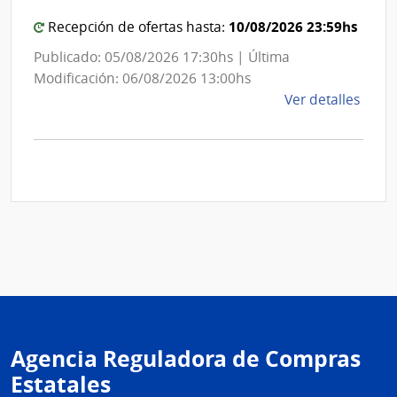
10/08/2026 23:59hs
Recepción de ofertas hasta:
Publicado: 05/08/2026 17:30hs | Última
Modificación: 06/08/2026 13:00hs
de
Ver detalles
la
comp
Comp
Direc
D192
|
Inte
de
Mont
|
Inte
Agencia Reguladora de Compras
de
Mont
Estatales