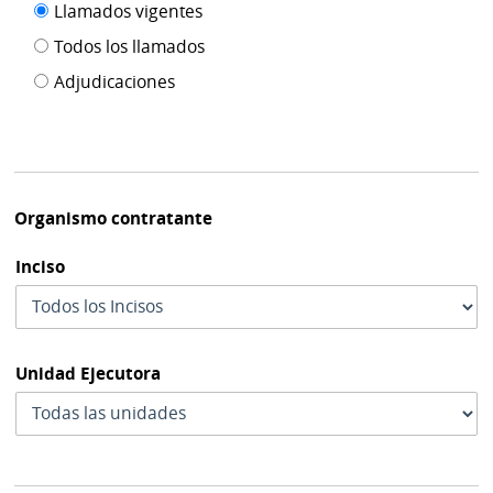
Filtro tipo
Llamados vigentes
por
de
fecha
Todos los llamados
de
publicación
Adjudicaciones
modif
Organismo contratante
Inciso
Unidad Ejecutora