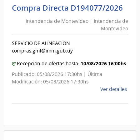
Inte
Int
Compra Directa D194077/2026
de
de
Mont
Intendencia de Montevideo | Intendencia de
Mon
|
Montevideo
|
Inte
Int
de
SERVICIO DE ALINEACION
de
Mont
compras.gmf@imm.gub.uy
Mon
10/08/2026 16:00hs
Recepción de ofertas hasta:
Publicado: 05/08/2026 17:30hs | Última
Modificación: 05/08/2026 17:30hs
de
Ver detalles
la
comp
Comp
Direc
D194
|