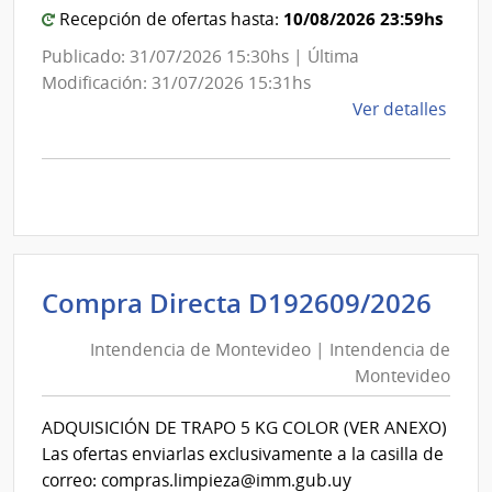
10/08/2026 23:59hs
Recepción de ofertas hasta:
Publicado: 31/07/2026 15:30hs | Última
Modificación: 31/07/2026 15:31hs
de
Ver detalles
la
comp
Comp
Direc
D186
|
Inte
Int
Compra Directa D192609/2026
de
de
Mont
Intendencia de Montevideo | Intendencia de
Mon
|
Montevideo
|
Inte
Int
de
ADQUISICIÓN DE TRAPO 5 KG COLOR (VER ANEXO)
de
Mont
Las ofertas enviarlas exclusivamente a la casilla de
Mon
correo: compras.limpieza@imm.gub.uy