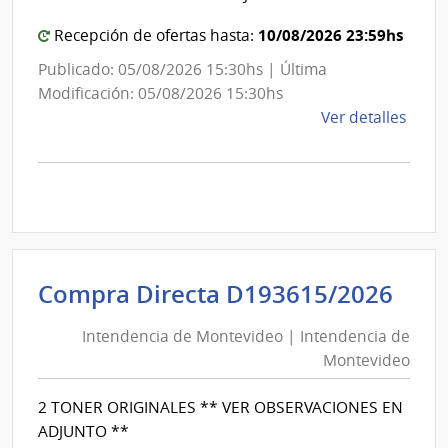
Mon
10/08/2026 23:59hs
Recepción de ofertas hasta:
Publicado: 05/08/2026 15:30hs | Última
Modificación: 05/08/2026 15:30hs
de
Ver detalles
la
comp
Comp
Direc
D193
|
Inte
Int
Compra Directa D193615/2026
de
de
Mont
Intendencia de Montevideo | Intendencia de
Mon
|
Montevideo
|
Inte
Int
de
2 TONER ORIGINALES ** VER OBSERVACIONES EN
de
Mont
ADJUNTO **