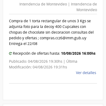
Mont
Intendencia de Montevideo | Intendencia de
Mon
|
Montevideo
|
Inte
Int
de
Compra de 1 torta rectangular de unos 3 Kgs se
de
Mont
adjunta foto para la decoy 400 Cupcakes con
Mon
chispas de chocolate sin decoracion consultas del
pedido y ofertas ; compras.ccz6@imm.gub.uy
Entrega el 22/08
10/08/2026 16:00hs
Recepción de ofertas hasta:
Publicado: 04/08/2026 19:30hs | Última
Modificación: 04/08/2026 19:31hs
de
Ver detalles
la
comp
Comp
Direc
D194