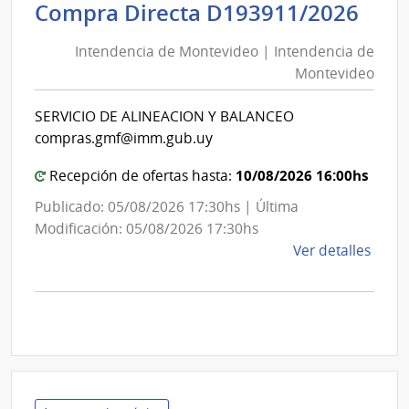
Inte
Int
Compra Directa D193911/2026
de
de
Mont
Intendencia de Montevideo | Intendencia de
Mon
|
Montevideo
|
Inte
Int
de
SERVICIO DE ALINEACION Y BALANCEO
de
Mont
compras.gmf@imm.gub.uy
Mon
10/08/2026 16:00hs
Recepción de ofertas hasta:
Publicado: 05/08/2026 17:30hs | Última
Modificación: 05/08/2026 17:30hs
de
Ver detalles
la
comp
Comp
Direc
D193
|
Inte