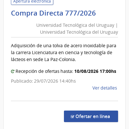
Apertura electrónica
de
Universi
Compra Directa 777/2026
Mont
Tecnológ
|
Universidad Tecnológica del Uruguay |
Inte
del
Universidad Tecnológica del Uruguay
de
Uruguay
Mont
|
Adquisición de una tolva de acero inoxidable para
Universi
la carrera Licenciatura en ciencia y tecnología de
Tecnológ
lácteos en sede La Paz-Colonia.
del
10/08/2026 17:00hs
Uruguay
Recepción de ofertas hasta:
Publicado: 29/07/2026 14:40hs
de
Ver detalles
la
comp
Comp
Direc
en la c
Ofertar en línea
777/