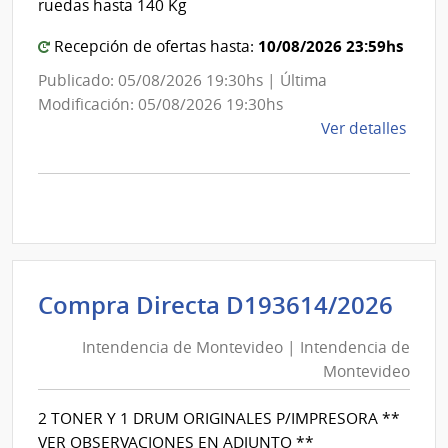
ruedas hasta 140 Kg
10/08/2026 23:59hs
Recepción de ofertas hasta:
Publicado: 05/08/2026 19:30hs | Última
Modificación: 05/08/2026 19:30hs
de
Ver detalles
la
comp
Comp
Direc
D194
|
Inte
Int
Compra Directa D193614/2026
de
de
Mont
Intendencia de Montevideo | Intendencia de
Mon
|
Montevideo
|
Inte
Int
de
2 TONER Y 1 DRUM ORIGINALES P/IMPRESORA **
de
Mont
VER OBSERVACIONES EN ADJUNTO **