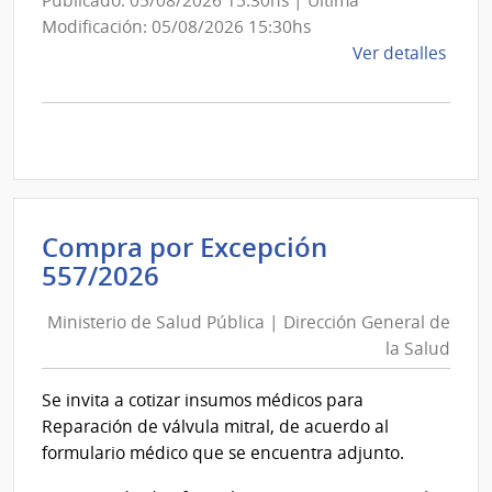
Publicado: 05/08/2026 15:30hs | Última
Aero
Modificación: 05/08/2026 15:30hs
de
Ver detalles
la
comp
Comp
Direc
D194
|
Inte
Compra por Excepción
de
Ministerio
557/2026
Mont
de
|
Ministerio de Salud Pública | Dirección General de
Salud
Inte
la Salud
Pública
de
|
Mont
Se invita a cotizar insumos médicos para
Dirección
Reparación de válvula mitral, de acuerdo al
General
formulario médico que se encuentra adjunto.
de