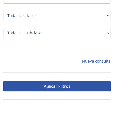
Clase
SubClase
Nueva consulta
Aplicar Filtros