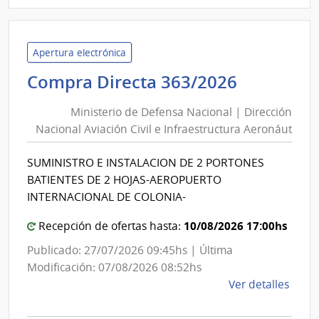
|
Univ
Tecno
del
Apertura electrónica
Urug
Minister
Compra Directa 363/2026
|
de
Univ
Ministerio de Defensa Nacional | Dirección
Defensa
Tecno
Nacional Aviación Civil e Infraestructura Aeronáut
Nacional
del
|
Urug
SUMINISTRO E INSTALACION DE 2 PORTONES
Direcció
BATIENTES DE 2 HOJAS-AEROPUERTO
Nacional
INTERNACIONAL DE COLONIA-
Aviación
10/08/2026 17:00hs
Civil
Recepción de ofertas hasta:
e
Publicado: 27/07/2026 09:45hs | Última
Infraest
Modificación: 07/08/2026 08:52hs
Aeronáu
de
Ver detalles
la
comp