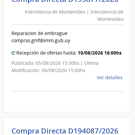
de
Previ
Intendencia de Montevideo | Intendencia de
Mon
Socia
Montevideo
|
|
Banc
Int
Reparacion de embrague
de
de
compras.gmf@imm.gub.uy
Previ
Mon
Socia
10/08/2026 16:00hs
Recepción de ofertas hasta:
Publicado: 05/08/2026 15:30hs | Última
Modificación: 06/08/2026 15:00hs
de
Ver detalles
la
comp
Comp
Direc
D193
|
Inte
Int
Compra Directa D194087/2026