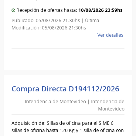
Salu
10/08/2026 23:59hs
Recepción de ofertas hasta:
Publicado: 05/08/2026 21:30hs | Última
Modificación: 05/08/2026 21:30hs
de
Ver detalles
la
comp
Comp
Direc
D194
|
Inte
Int
Compra Directa D194112/2026
de
de
Mont
Intendencia de Montevideo | Intendencia de
Mon
|
Montevideo
|
Inte
Int
de
Adquisición de: Sillas de oficina para el SIME 6
de
Mont
sillas de oficina hasta 120 Kg y 1 silla de oficina con
Mon