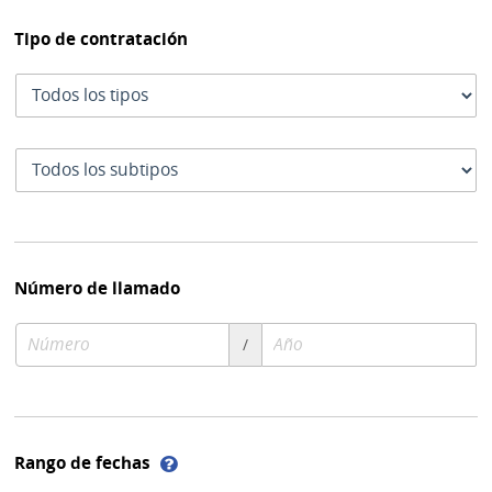
Tipo de contratación
Tipo
de
contratación
Subtipo
de
contratación
Número de llamado
Número
Año
/
de
de
compra
compra
Ayuda
Rango de fechas
sobre