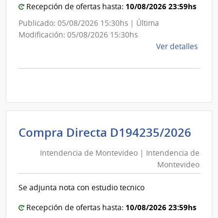
10/08/2026 23:59hs
Recepción de ofertas hasta:
Publicado: 05/08/2026 15:30hs | Última
Modificación: 05/08/2026 15:30hs
de
Ver detalles
la
comp
Comp
Direc
D193
|
Inte
Int
Compra Directa D194235/2026
de
de
Mont
Intendencia de Montevideo | Intendencia de
Mon
|
Montevideo
|
Inte
Int
de
Se adjunta nota con estudio tecnico
de
Mont
Mon
10/08/2026 23:59hs
Recepción de ofertas hasta: