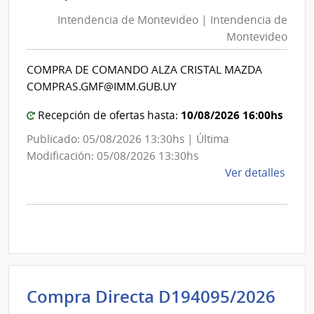
de
de
Mont
Intendencia de Montevideo | Intendencia de
Mon
|
Montevideo
|
Inte
Int
de
COMPRA DE COMANDO ALZA CRISTAL MAZDA
de
Mont
COMPRAS.GMF@IMM.GUB.UY
Mon
10/08/2026 16:00hs
Recepción de ofertas hasta:
Publicado: 05/08/2026 13:30hs | Última
Modificación: 05/08/2026 13:30hs
de
Ver detalles
la
comp
Comp
Direc
D194
|
Inte
Int
Compra Directa D194095/2026
de
de