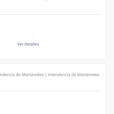
de
Ver detalles
la
compra
Compra
Directa
D194256/2026
endencia de Montevideo | Intendencia de Montevideo
|
Intendencia
de
Montevideo
|
Intendencia