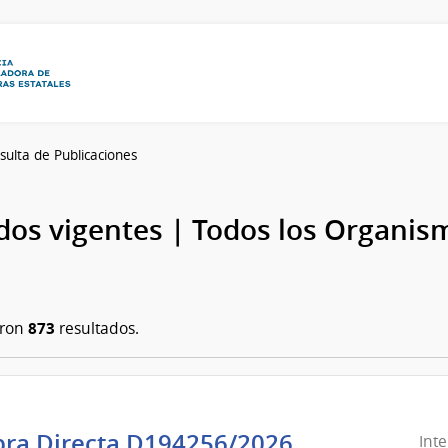
sulta de Publicaciones
os vigentes | Todos los Organis
873
aron
resultados.
ra Directa D194256/2026
Int