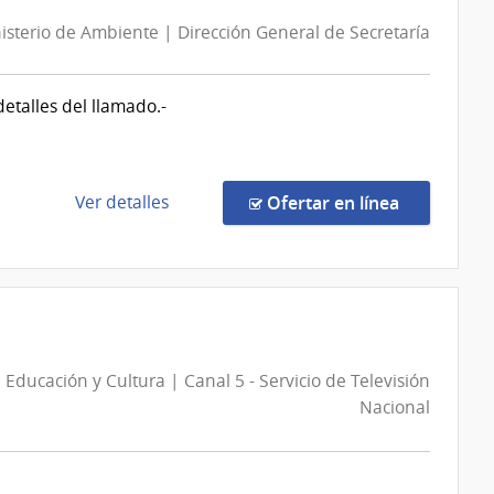
|
isterio de Ambiente | Dirección General de Secretaría
Poder
Judicial
|
etalles del llamado.-
Poder
Judicial
de
en la comp
Ver detalles
Ofertar en línea
la
compra
Compra
Directa
101/2026
|
 Educación y Cultura | Canal 5 - Servicio de Televisión
Ministerio
Nacional
de
Ambiente
|
Dirección