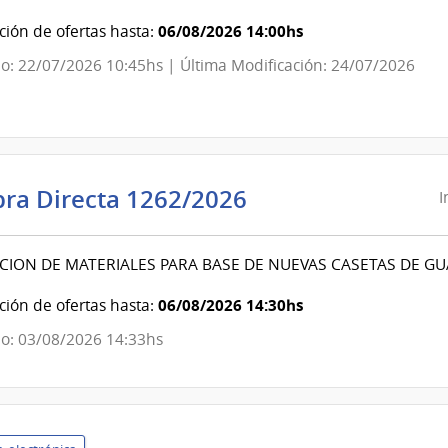
ura
06/08/2026 14:00hs
ión de ofertas hasta:
o: 22/07/2026 10:45hs | Última Modificación: 24/07/2026
l
cio
Intendencia
ra Directa 1262/2026
I
visión
de
onal
Canelones
CION DE MATERIALES PARA BASE DE NUEVAS CASETAS DE G
|
Intendencia
06/08/2026 14:30hs
ión de ofertas hasta:
de
o: 03/08/2026 14:33hs
Canelones