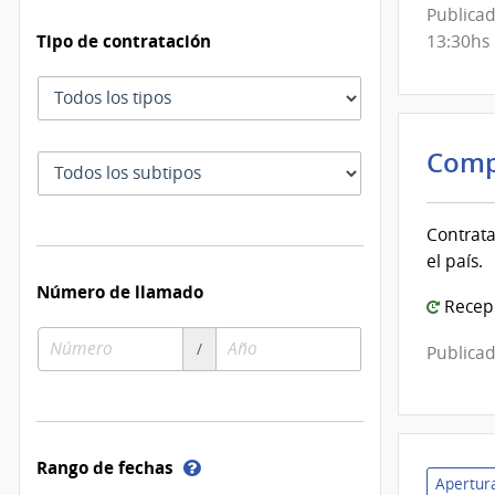
de
Publicad
Mont
Tipo de contratación
13:30hs
Tipo
de
contratación
Comp
Subtipo
de
contratación
Contrata
el país.
Número de llamado
Recepc
Número
Año
/
Publicad
de
de
compra
compra
Ayuda
Rango de fechas
Apertura
sobre