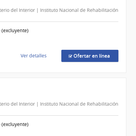
|
terio del Interior | Instituto Nacional de Rehabilitación
Poder
Judicial
|
o (excluyente)
Poder
Judicial
de
en la comp
Ver detalles
Ofertar en línea
la
compra
Compra
Directa
195/2026
|
terio del Interior | Instituto Nacional de Rehabilitación
Ministerio
del
Interior
o (excluyente)
|
Instituto