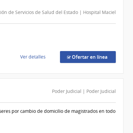
1262/2026
Servicio
|
de
ión de Servicios de Salud del Estado | Hospital Maciel
Intendencia
Televisión
de
Nacional
Canelones
|
Intendencia
de
de
en la comp
Ver detalles
Ofertar en línea
Canelones
la
compra
Compra
Directa
Poder Judicial | Poder Judicial
1336/2026
|
Administración
seres por cambio de domicilio de magistrados en todo
de
Servicios
de