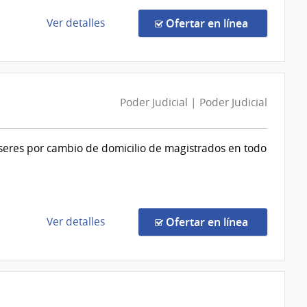
Salud
del
de
en la comp
Ver detalles
Ofertar en línea
Estado
la
|
compra
Hospital
Compra
Maciel
Directa
Poder Judicial | Poder Judicial
155/2026
|
Poder
seres por cambio de domicilio de magistrados en todo
Judicial
|
Poder
Judicial
de
en la comp
Ver detalles
Ofertar en línea
la
compra
Compra
Directa
154/2026