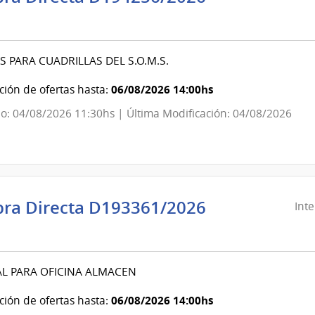
ndencia
evideo
 PARA CUADRILLAS DEL S.O.M.S.
ndencia
06/08/2026 14:00hs
ión de ofertas hasta:
o: 04/08/2026 11:30hs | Última Modificación: 04/08/2026
evideo
ra Directa D193361/2026
Int
ndencia
evideo
L PARA OFICINA ALMACEN
ndencia
06/08/2026 14:00hs
ión de ofertas hasta: