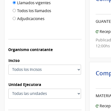
Filtro tipo
Llamados vigentes
por
Inte
de
fecha
de
Todos los llamados
de
Mont
publicación
Adjudicaciones
modificación
GUANTES
|
Inte
Recepc
de
Publicad
Mont
12:00hs
Organismo contratante
Inciso
Comp
Inte
Unidad Ejecutora
de
Mont
MATERIA
|
Inte
Recepc