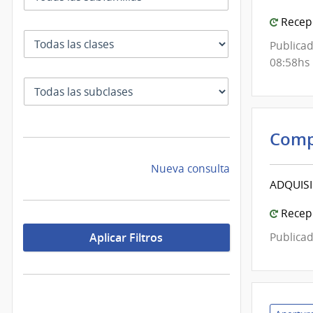
y
Cult
Recepc
|
Clase
Publicad
Cana
08:58hs
5
SubClase
-
Servi
de
Comp
Tele
Naci
Nueva consulta
ADQUISI
Recepc
Publicad
Aplicar Filtros