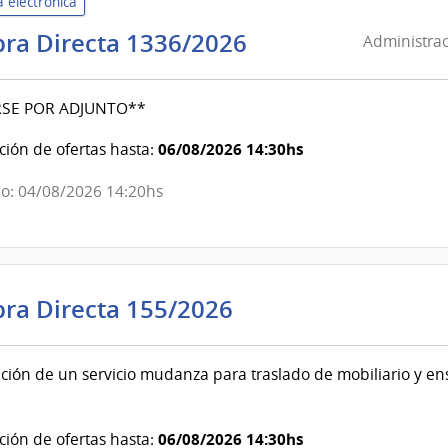
 electrónica
Administración
ra Directa 1336/2026
Administrac
de
Servicios
RSE POR ADJUNTO**
de
Salud
06/08/2026 14:30hs
ión de ofertas hasta:
del
o: 04/08/2026 14:20hs
Estado
|
Hospital
Maciel
Poder
ra Directa 155/2026
Judicial
|
ción de un servicio mudanza para traslado de mobiliario y en
Poder
Judicial
06/08/2026 14:30hs
ión de ofertas hasta: