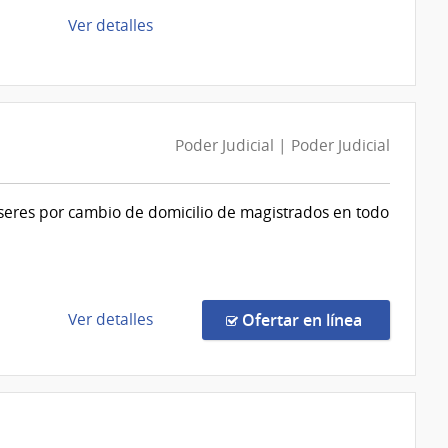
de
de
Ver detalles
Montevideo
la
compra
Compra
Directa
D193361/2026
Poder Judicial | Poder Judicial
|
Intendencia
seres por cambio de domicilio de magistrados en todo
de
Montevideo
|
Intendencia
de
de
en la comp
Ver detalles
Ofertar en línea
Montevideo
la
compra
Compra
Directa
153/2026