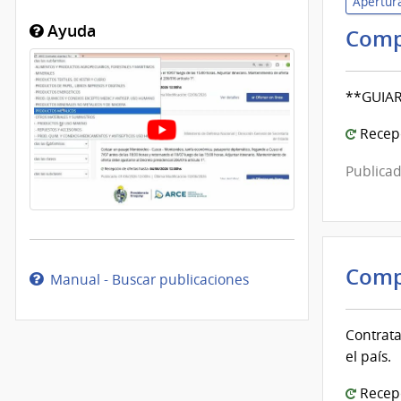
Apertura
Ayuda
Comp
**GUIA
Recepc
Publicad
Comp
Manual - Buscar publicaciones
Contrata
el país.
Recepc