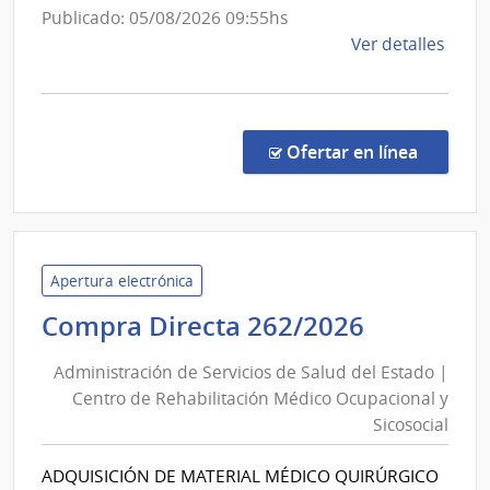
de
Publicado: 05/08/2026 09:55hs
Durazno
de
Ver detalles
la
comp
Comp
Direc
en la c
Ofertar en línea
318/
|
Admin
de
Servi
Apertura electrónica
de
Administ
Compra Directa 262/2026
Salu
de
del
Administración de Servicios de Salud del Estado |
Servicios
Esta
Centro de Rehabilitación Médico Ocupacional y
de
|
Sicosocial
Salud
Cent
del
Depa
ADQUISICIÓN DE MATERIAL MÉDICO QUIRÚRGICO
de