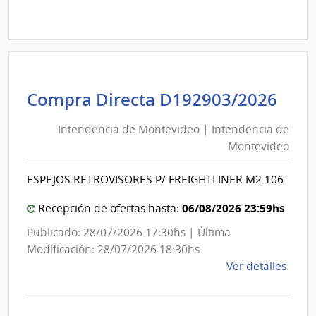
Comp
Direc
D192
|
Inte
de
Int
Compra Directa D192903/2026
Mont
de
|
Intendencia de Montevideo | Intendencia de
Mon
Inte
Montevideo
|
de
Int
Mont
ESPEJOS RETROVISORES P/ FREIGHTLINER M2 106
de
Mon
06/08/2026 23:59hs
Recepción de ofertas hasta:
Publicado: 28/07/2026 17:30hs | Última
Modificación: 28/07/2026 18:30hs
de
Ver detalles
la
comp