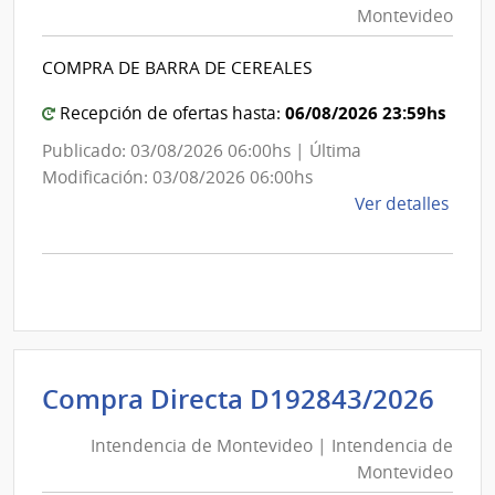
Montevideo
|
Int
COMPRA DE BARRA DE CEREALES
de
Mon
06/08/2026 23:59hs
Recepción de ofertas hasta:
Publicado: 03/08/2026 06:00hs | Última
Modificación: 03/08/2026 06:00hs
de
Ver detalles
la
comp
Comp
Direc
D194
|
Inte
Int
Compra Directa D192843/2026
de
de
Mont
Intendencia de Montevideo | Intendencia de
Mon
|
Montevideo
|
Inte