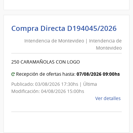
Direc
D194
|
Inte
Int
Compra Directa D194045/2026
de
de
Mont
Intendencia de Montevideo | Intendencia de
Mon
|
Montevideo
|
Inte
Int
de
250 CARAMAÑOLAS CON LOGO
de
Mont
Mon
07/08/2026 09:00hs
Recepción de ofertas hasta:
Publicado: 03/08/2026 17:30hs | Última
Modificación: 04/08/2026 15:00hs
de
Ver detalles
la
comp
Comp
Direc