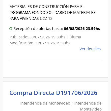
Int
de
MATERIALES DE CONSTRUCCIÓN PARA EL
de
Mont
PROGRAMA FONDO SOLIDARIO DE MATERIALES
Mon
PARA VIVIENDAS CCZ 12
06/08/2026 23:59hs
Recepción de ofertas hasta:
Publicado: 30/07/2026 19:30hs | Última
Modificación: 30/07/2026 19:30hs
de
Ver detalles
la
comp
Comp
Direc
D192
|
Inte
Int
Compra Directa D191706/2026
de
de
Mont
Intendencia de Montevideo | Intendencia de
Mon
|
Montevideo