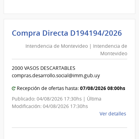
Comp
Direc
D192
|
Inte
Int
Compra Directa D194194/2026
de
de
Mont
Intendencia de Montevideo | Intendencia de
Mon
|
Montevideo
|
Inte
Int
de
2000 VASOS DESCARTABLES
de
Mont
compras.desarrollo.social@imm.gub.uy
Mon
07/08/2026 08:00hs
Recepción de ofertas hasta:
Publicado: 04/08/2026 17:30hs | Última
Modificación: 04/08/2026 17:30hs
de
Ver detalles
la
comp
Comp