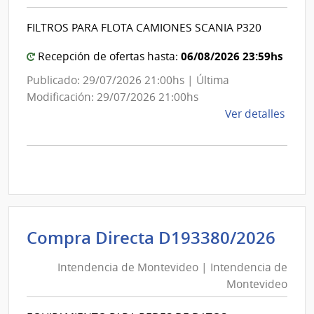
|
Inte
Int
de
FILTROS PARA FLOTA CAMIONES SCANIA P320
de
Mont
Mon
06/08/2026 23:59hs
Recepción de ofertas hasta:
Publicado: 29/07/2026 21:00hs | Última
Modificación: 29/07/2026 21:00hs
de
Ver detalles
la
comp
Comp
Direc
D191
|
Inte
Int
Compra Directa D193380/2026
de
de
Mont
Intendencia de Montevideo | Intendencia de
Mon
|
Montevideo
|
Inte
Int