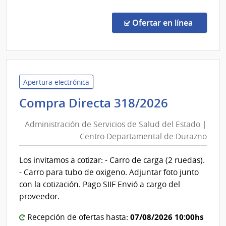
Comp
Direc
en la co
Ofertar en línea
1307
|
Admin
de
Servi
Apertura electrónica
de
Administ
Compra Directa 318/2026
Salu
de
del
Administración de Servicios de Salud del Estado |
Servicios
Esta
Centro Departamental de Durazno
de
|
Salud
Hospi
Los invitamos a cotizar: - Carro de carga (2 ruedas).
del
Espa
- Carro para tubo de oxigeno. Adjuntar foto junto
Estado
con la cotización. Pago SIIF Envió a cargo del
|
proveedor.
Centro
07/08/2026 10:00hs
Recepción de ofertas hasta:
Departa