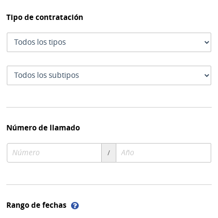
Tipo de contratación
Tipo
de
contratación
Subtipo
de
contratación
Número de llamado
Número
Año
/
de
de
compra
compra
Ayuda
Rango de fechas
sobre