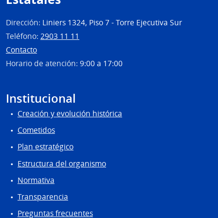
de
Rehab
Dirección:
Liniers 1324, Piso 7 - Torre Ejecutiva Sur
Médi
Teléfono:
2903 11 11
Ocup
Contacto
y
Horario de atención:
9:00 a 17:00
Sicos
Institucional
Creación y evolución histórica
Cometidos
Plan estratégico
Estructura del organismo
Normativa
Transparencia
Preguntas frecuentes