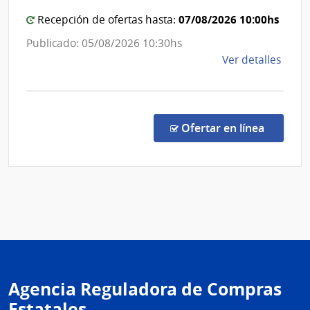
Estado
Dura
|
07/08/2026 10:00hs
Recepción de ofertas hasta:
Centro
Publicado: 05/08/2026 10:30hs
de
de
Ver detalles
Rehabili
la
Médico
comp
Ocupaci
Comp
y
Direc
en la co
Ofertar en línea
262/
Sicosocia
|
Admin
de
Servi
de
Salu
del
Esta
Agencia Reguladora de Compras
|
Estatales
Cent