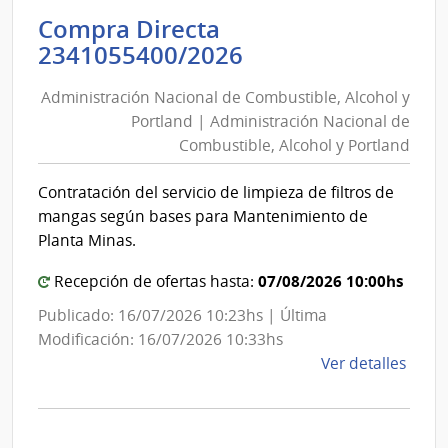
Inte
Compra Directa
de
Administración
2341055400/2026
Mont
Nacional
|
Administración Nacional de Combustible, Alcohol y
de
Inte
Portland | Administración Nacional de
Combustible,
de
Combustible, Alcohol y Portland
Alcohol
Mont
y
Contratación del servicio de limpieza de filtros de
Portland
mangas según bases para Mantenimiento de
|
Planta Minas.
Administración
07/08/2026 10:00hs
Recepción de ofertas hasta:
Nacional
de
Publicado: 16/07/2026 10:23hs | Última
Combustible,
Modificación: 16/07/2026 10:33hs
Alcohol
de
Ver detalles
y
la
comp
Portland
Comp