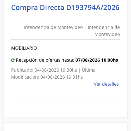
Inte
Compra Directa D193794A/2026
de
Intendencia
Cane
de
|
Intendencia de Montevideo | Intendencia de
Montevideo
Inte
Montevideo
|
de
Intendencia
Cane
MOBILIARIO
de
Montevideo
07/08/2026 10:00hs
Recepción de ofertas hasta:
Publicado: 04/08/2026 19:30hs | Última
Modificación: 04/08/2026 19:31hs
de
Ver detalles
la
comp
Comp
Direc
D193
|