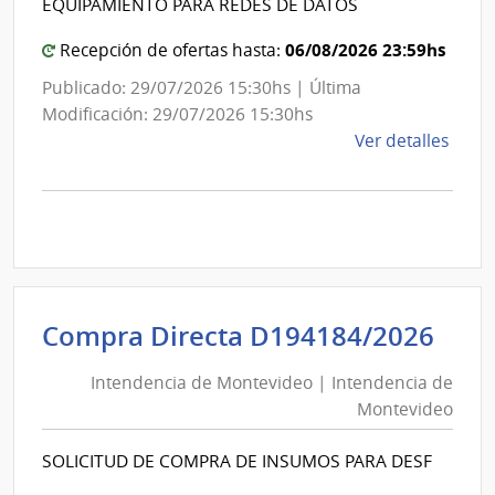
de
EQUIPAMIENTO PARA REDES DE DATOS
de
Mont
Mon
06/08/2026 23:59hs
Recepción de ofertas hasta:
Publicado: 29/07/2026 15:30hs | Última
Modificación: 29/07/2026 15:30hs
de
Ver detalles
la
comp
Comp
Direc
D193
|
Inte
Int
Compra Directa D194184/2026
de
de
Mont
Intendencia de Montevideo | Intendencia de
Mon
|
Montevideo
|
Inte
Int
de
SOLICITUD DE COMPRA DE INSUMOS PARA DESF
de
Mont