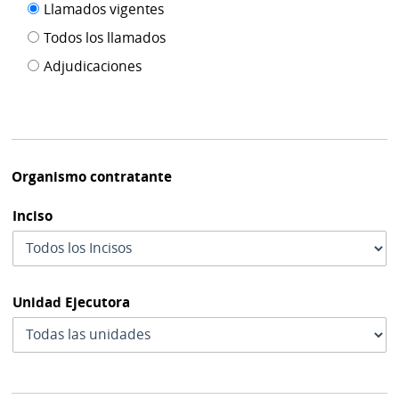
Filtro tipo
Llamados vigentes
por
de
fecha
Todos los llamados
de
publicación
Adjudicaciones
modif
Organismo contratante
Inciso
Unidad Ejecutora