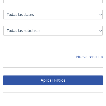
Clase
SubClase
Nueva consulta
Aplicar Filtros