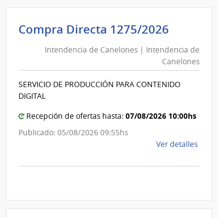
D194
|
Inte
Intende
Compra Directa 1275/2026
de
de
Mont
Intendencia de Canelones | Intendencia de
Canelo
|
Canelones
|
Inte
Intende
de
SERVICIO DE PRODUCCIÓN PARA CONTENIDO
de
Mont
DIGITAL
Canelo
07/08/2026 10:00hs
Recepción de ofertas hasta:
Publicado: 05/08/2026 09:55hs
de
Ver detalles
la
comp
Comp
Direc
1275
|