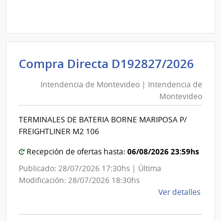
Comp
Direc
D192
|
Inte
Int
Compra Directa D192827/2026
de
de
Mont
Intendencia de Montevideo | Intendencia de
Mon
|
Montevideo
|
Inte
Int
de
TERMINALES DE BATERIA BORNE MARIPOSA P/
de
Mont
FREIGHTLINER M2 106
Mon
06/08/2026 23:59hs
Recepción de ofertas hasta:
Publicado: 28/07/2026 17:30hs | Última
Modificación: 28/07/2026 18:30hs
de
Ver detalles
la
comp