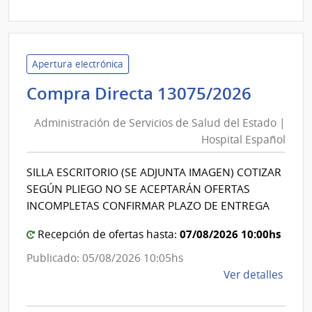
Direc
2341
|
Admin
Apertura electrónica
Naci
Admini
Compra Directa 13075/2026
de
de
Comb
Administración de Servicios de Salud del Estado |
Alcoh
Servic
Hospital Español
y
de
Portl
Salud
SILLA ESCRITORIO (SE ADJUNTA IMAGEN) COTIZAR
|
del
SEGÚN PLIEGO NO SE ACEPTARÁN OFERTAS
Admin
Estad
INCOMPLETAS CONFIRMAR PLAZO DE ENTREGA
Naci
|
de
07/08/2026 10:00hs
Hospit
Recepción de ofertas hasta:
Comb
Españ
Alcoh
Publicado: 05/08/2026 10:05hs
de
y
Ver detalles
la
Portl
comp