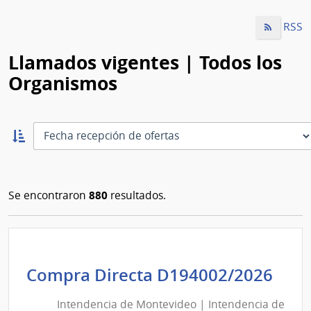
RSS
Llamados vigentes | Todos los
Organismos
Ordernar
ascendente:
Ordenar
880
Se encontraron
resultados.
Int
Compra Directa D194002/2026
de
Intendencia de Montevideo | Intendencia de
Mon