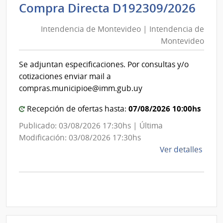
Inte
Int
Compra Directa D192309/2026
de
de
Mont
Intendencia de Montevideo | Intendencia de
Mon
|
Montevideo
|
Inte
Int
de
Se adjuntan especificaciones. Por consultas y/o
de
Mont
cotizaciones enviar mail a
Mon
compras.municipioe@imm.gub.uy
07/08/2026 10:00hs
Recepción de ofertas hasta:
Publicado: 03/08/2026 17:30hs | Última
Modificación: 03/08/2026 17:30hs
de
Ver detalles
la
comp
Comp
Direc
D192
|