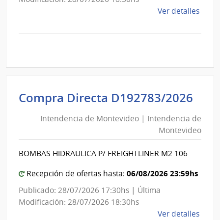
de
Ver detalles
la
comp
Comp
Direc
D192
|
Inte
Int
Compra Directa D192783/2026
de
de
Mont
Intendencia de Montevideo | Intendencia de
Mon
|
Montevideo
|
Inte
Int
de
BOMBAS HIDRAULICA P/ FREIGHTLINER M2 106
de
Mont
Mon
06/08/2026 23:59hs
Recepción de ofertas hasta:
Publicado: 28/07/2026 17:30hs | Última
Modificación: 28/07/2026 18:30hs
de
Ver detalles