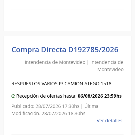
la
comp
Comp
Direc
D192
|
Inte
Int
Compra Directa D192785/2026
de
de
Mont
Intendencia de Montevideo | Intendencia de
Mon
|
Montevideo
|
Inte
Int
de
RESPUESTOS VARIOS P/ CAMION ATEGO 1518
de
Mont
Mon
06/08/2026 23:59hs
Recepción de ofertas hasta:
Publicado: 28/07/2026 17:30hs | Última
Modificación: 28/07/2026 18:30hs
de
Ver detalles
la
comp