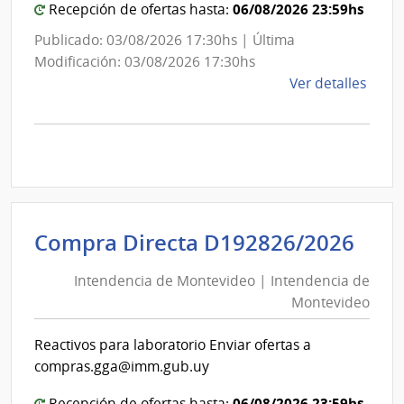
Mon
06/08/2026 23:59hs
Recepción de ofertas hasta:
Publicado: 03/08/2026 17:30hs | Última
Modificación: 03/08/2026 17:30hs
de
Ver detalles
la
comp
Comp
Direc
D194
|
Inte
Int
Compra Directa D192826/2026
de
de
Mont
Intendencia de Montevideo | Intendencia de
Mon
|
Montevideo
|
Inte
Int
de
Reactivos para laboratorio Enviar ofertas a
de
Mont
compras.gga@imm.gub.uy
Mon
06/08/2026 23:59hs
Recepción de ofertas hasta: