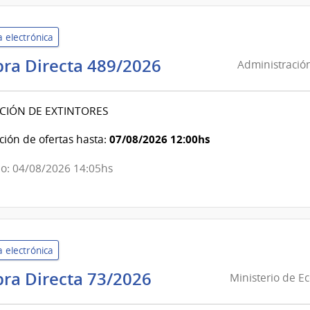
Departamental
de
 electrónica
Paysandú
Administración
ra Directa 489/2026
Administración
de
Servicios
CIÓN DE EXTINTORES
de
Salud
07/08/2026 12:00hs
ión de ofertas hasta:
del
o: 04/08/2026 14:05hs
Estado
|
Hospital
del
Cerro
 electrónica
Ministerio
ra Directa 73/2026
Ministerio de E
de