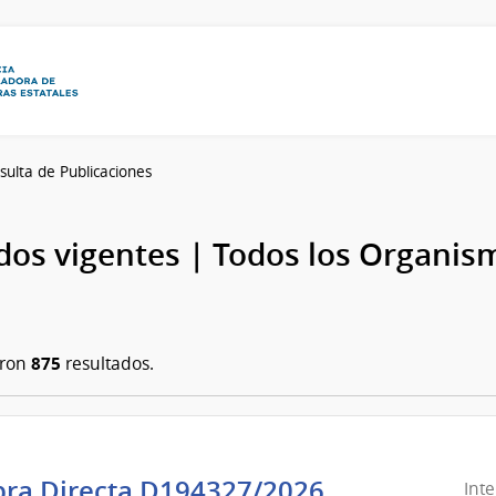
sulta de Publicaciones
os vigentes | Todos los Organis
875
aron
resultados.
ra Directa D194327/2026
Int