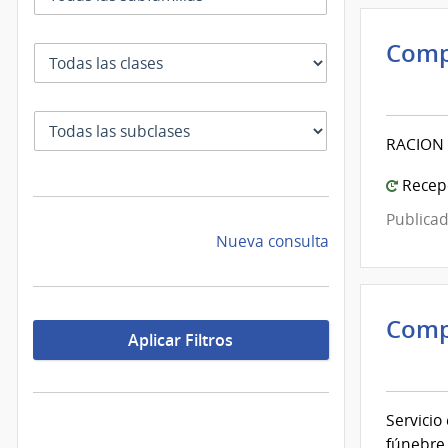
Comp
Clase
Inte
de
SubClase
Mont
RACION 
|
Inte
Recepc
de
Publicad
Mont
Nueva consulta
Comp
Aplicar Filtros
Inte
de
Mont
Servicio
|
fúnebre 