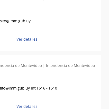
ansito@imm.gub.uy
de
Ver detalles
la
compra
Compra
Directa
endencia de Montevideo | Intendencia de Montevideo
D194327/2026
|
Intendencia
de
sito@imm.gub.uy int 1616 - 1610
Montevideo
|
Intendencia
de
Ver detalles