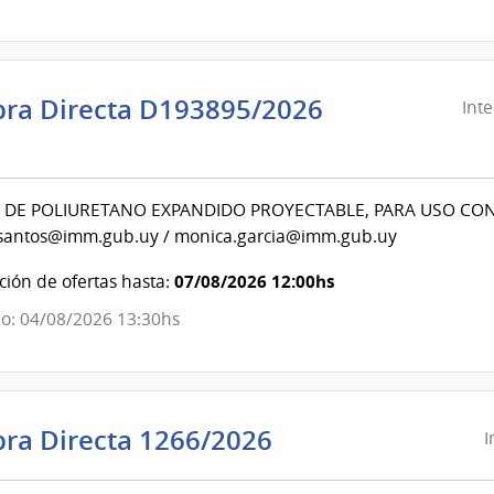
evideo
ra Directa D193895/2026
Int
ndencia
evideo
DE POLIURETANO EXPANDIDO PROYECTABLE, PARA USO CON PI
santos@imm.gub.uy / monica.garcia@imm.gub.uy
ndencia
07/08/2026 12:00hs
ión de ofertas hasta:
evideo
o: 04/08/2026 13:30hs
Intendencia
ra Directa 1266/2026
I
de