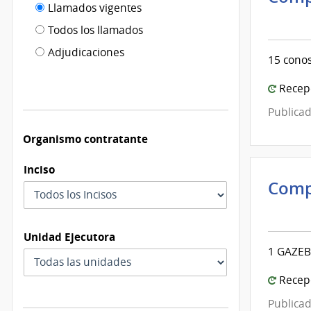
Filtro tipo
Llamados vigentes
por
Inte
de
fecha
de
Todos los llamados
de
Mont
publicación
Adjudicaciones
modificación
15 conos
|
Inte
Recepc
de
Publicad
Mont
Organismo contratante
Inciso
Comp
Inte
de
Unidad Ejecutora
Mont
1 GAZEBO
|
Inte
Recepc
de
Publicad