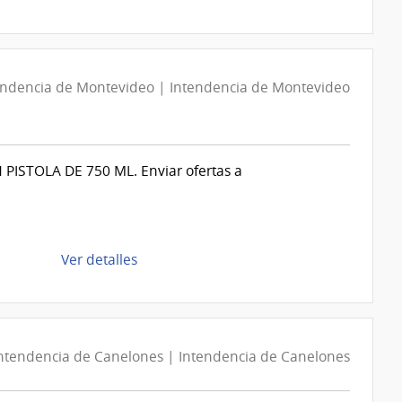
de
la
Montevideo
compra
Compra
Directa
endencia de Montevideo | Intendencia de Montevideo
D194342/2026
|
Intendencia
de
STOLA DE 750 ML. Enviar ofertas a
Montevideo
|
Intendencia
de
de
Ver detalles
Montevideo
la
compra
Compra
Directa
ntendencia de Canelones | Intendencia de Canelones
D193895/2026
|