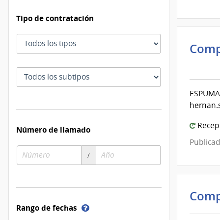
Mont
Tipo de contratación
Tipo
Comp
de
Inte
contratación
de
Subtipo
Mont
de
ESPUMA 
contratación
|
hernan.
Inte
de
Recepc
Número de llamado
Mont
Publicad
Número
Año
/
de
de
compra
compra
Comp
Ayuda
Rango de fechas
sobre