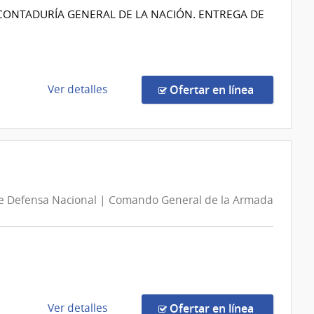
Servicios
A CONTADURÍA GENERAL DE LA NACIÓN. ENTREGA DE
de
Salud
del
Estado
de
en la comp
Ver detalles
Ofertar en línea
|
la
Hospital
compra
del
Compra
Cerro
Directa
73/2026
|
de Defensa Nacional | Comando General de la Armada
Ministerio
de
Economía
y
Finanzas
|
Contaduría
de
en la comp
Ver detalles
Ofertar en línea