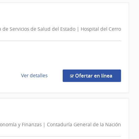
Compra
Directa
67/2026
|
 de Servicios de Salud del Estado | Hospital del Cerro
Administración
de
Servicios
de
Salud
del
Estado
de
en la comp
Ver detalles
Ofertar en línea
|
la
Centro
compra
Departamental
Compra
de
Directa
Paysandú
489/2026
|
conomía y Finanzas | Contaduría General de la Nación
Administración
de