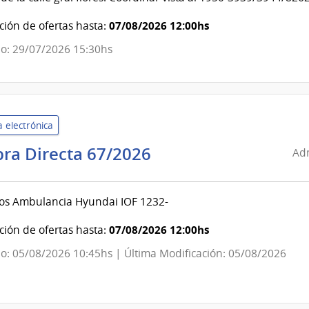
ndencia
07/08/2026 12:00hs
ión de ofertas hasta:
evideo
o: 29/07/2026 15:30hs
 electrónica
Administración
ra Directa 67/2026
Adm
de
Servicios
os Ambulancia Hyundai IOF 1232-
de
Salud
07/08/2026 12:00hs
ión de ofertas hasta:
del
o: 05/08/2026 10:45hs | Última Modificación: 05/08/2026
Estado
|
Centro