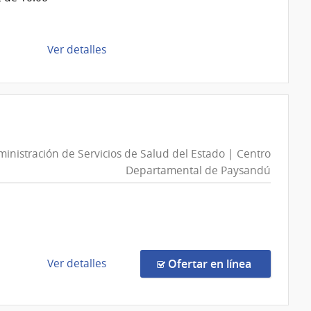
|
Intendencia
de
de
Ver detalles
Montevideo
la
compra
Compra
Directa
D193535/2026
|
inistración de Servicios de Salud del Estado | Centro
Intendencia
Departamental de Paysandú
de
Montevideo
|
Intendencia
de
de
en la comp
Ver detalles
Ofertar en línea
Montevideo
la
compra