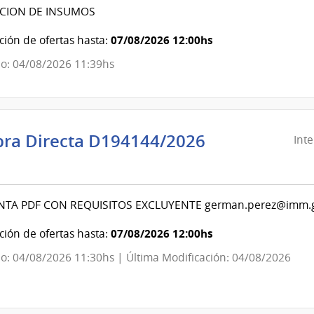
Canelones
ICION DE INSUMOS
|
Intendencia
07/08/2026 12:00hs
ión de ofertas hasta:
de
o: 04/08/2026 11:39hs
Canelones
ra Directa D194144/2026
Int
ndencia
evideo
NTA PDF CON REQUISITOS EXCLUYENTE german.perez@imm.
ndencia
07/08/2026 12:00hs
ión de ofertas hasta:
o: 04/08/2026 11:30hs | Última Modificación: 04/08/2026
evideo