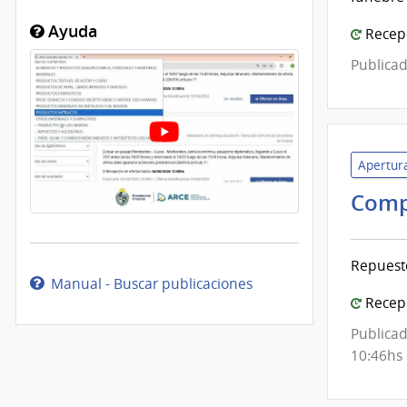
Inte
de
Ayuda
Recepc
Mont
Publicad
Apertura
Comp
Repuest
Manual - Buscar publicaciones
Recepc
Publicad
10:46hs