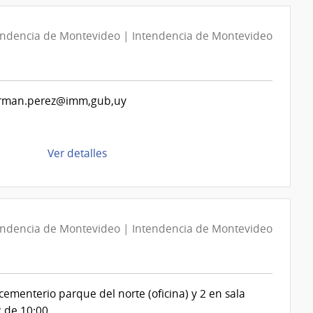
Compra
Directa
D194144/2026
endencia de Montevideo | Intendencia de Montevideo
|
Intendencia
de
rman.perez@imm,gub,uy
Montevideo
|
Intendencia
de
de
Ver detalles
Montevideo
la
compra
Compra
Directa
endencia de Montevideo | Intendencia de Montevideo
D194146/2026
|
Intendencia
de
cementerio parque del norte (oficina) y 2 en sala
Montevideo
2 de 10:00