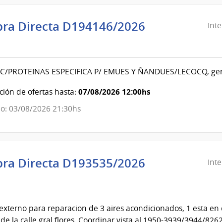
ra Directa D194146/2026
Int
ndencia
evideo
C/PROTEINAS ESPECIFICA P/ EMUES Y ÑANDUES/LECOCQ, ge
ndencia
07/08/2026 12:00hs
ión de ofertas hasta:
o: 03/08/2026 21:30hs
evideo
ra Directa D193535/2026
Int
ndencia
evideo
 externo para reparacion de 3 aires acondicionados, 1 esta en 
de la calle gral flores. Coordinar vista al 1950-3939/3944/826