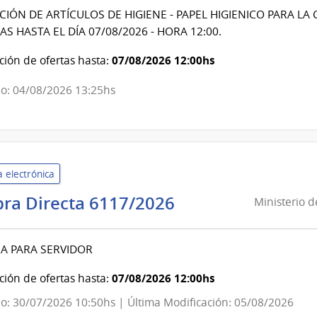
Economía
CIÓN DE ARTÍCULOS DE HIGIENE - PAPEL HIGIENICO PARA L
y
S HASTA EL DÍA 07/08/2026 - HORA 12:00.
Finanzas
|
07/08/2026 12:00hs
ión de ofertas hasta:
Contaduría
o: 04/08/2026 13:25hs
General
de
la
Nación
 electrónica
Ministerio
ra Directa 6117/2026
Ministerio 
de
Defensa
A PARA SERVIDOR
Nacional
|
07/08/2026 12:00hs
ión de ofertas hasta:
Comando
o: 30/07/2026 10:50hs | Última Modificación: 05/08/2026
General