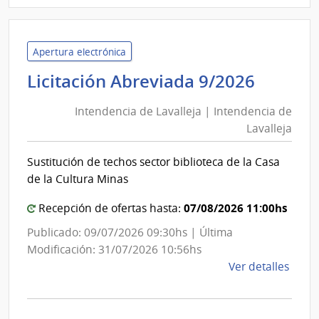
Inte
de
Laval
Apertura electrónica
|
Intend
Licitación Abreviada 9/2026
Inte
de
de
Intendencia de Lavalleja | Intendencia de
Lavall
Laval
Lavalleja
|
Intend
Sustitución de techos sector biblioteca de la Casa
de
de la Cultura Minas
Lavall
07/08/2026 11:00hs
Recepción de ofertas hasta:
Publicado: 09/07/2026 09:30hs | Última
Modificación: 31/07/2026 10:56hs
de
Ver detalles
la
comp
Licit