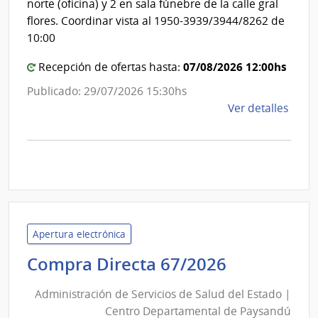
norte (oficina) y 2 en sala fúnebre de la calle gral
flores. Coordinar vista al 1950-3939/3944/8262 de
10:00
07/08/2026 12:00hs
Recepción de ofertas hasta:
Publicado: 29/07/2026 15:30hs
de
Ver detalles
la
comp
Comp
Direc
D193
|
Inte
Apertura electrónica
de
Administr
Compra Directa 67/2026
Mont
de
|
Administración de Servicios de Salud del Estado |
Inte
Servicios
Centro Departamental de Paysandú
de