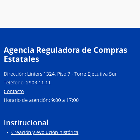
de
Econ
y
Fina
|
Cont
Agencia Reguladora de Compras
Gene
Estatales
de
la
Naci
Dirección:
Liniers 1324, Piso 7 - Torre Ejecutiva Sur
Teléfono:
2903 11 11
Contacto
Horario de atención:
9:00 a 17:00
Institucional
Creación y evolución histórica