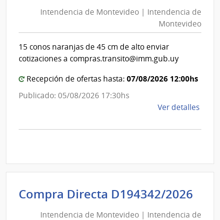
de
Salu
Intendencia de Montevideo | Intendencia de
Mon
del
Montevideo
|
Esta
|
Int
15 conos naranjas de 45 cm de alto enviar
Hospi
de
cotizaciones a compras.transito@imm.gub.uy
de
Mon
San
07/08/2026 12:00hs
Recepción de ofertas hasta:
Carlo
Publicado: 05/08/2026 17:30hs
de
Ver detalles
la
comp
Comp
Direc
D194
|
Inte
Int
Compra Directa D194342/2026
de
de
Mont
Intendencia de Montevideo | Intendencia de
Mon