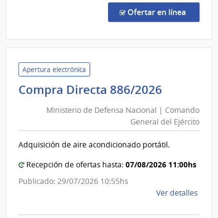
Abre
en la co
Ofertar en línea
9/20
|
Inte
de
Laval
Apertura electrónica
|
Minister
Compra Directa 886/2026
Inte
de
de
Ministerio de Defensa Nacional | Comando
Defensa
Laval
General del Ejército
Nacional
|
Adquisición de aire acondicionado portátil.
Comand
General
07/08/2026 11:00hs
Recepción de ofertas hasta:
del
Publicado: 29/07/2026 10:55hs
Ejército
de
Ver detalles
la
comp