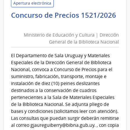
Servi
Apertura electrónica
de
Concurso de Precios 1521/2026
Salu
Ministerio
del
de
Esta
Ministerio de Educación y Cultura | Dirección
Educación
|
General de la Biblioteca Nacional
y
Hospi
Cultura
Espa
El Departamento de Sala Uruguay y Materiales
|
Especiales de la Dirección General de Biblioteca
Dirección
Nacional, convoca a Concurso de Precios para el
General
suministro, fabricación, transporte, montaje e
de
instalación de diez (10) peines deslizantes
la
destinados a la conservación de cuadros
Biblioteca
pertenecientes a la Sala de Materiales Especiales
Nacional
de la Biblioteca Nacional. Se adjunta pliego de
bases y condiciones (solicitamos leer con atención).
Las consultas que puedan surgir deberán remitirse
al correo gjaureguiberry@bibna.gub.uy. , con copia