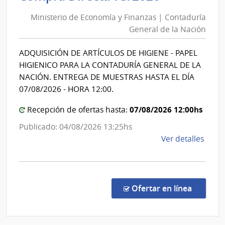
de
del
Ministerio de Economía y Finanzas | Contaduría
Economía
Esta
General de la Nación
y
|
Finanzas
Hospi
ADQUISICIÓN DE ARTÍCULOS DE HIGIENE - PAPEL
|
del
HIGIENICO PARA LA CONTADURÍA GENERAL DE LA
Cerr
Contadurí
NACIÓN. ENTREGA DE MUESTRAS HASTA EL DÍA
General
07/08/2026 - HORA 12:00.
de
07/08/2026 12:00hs
Recepción de ofertas hasta:
la
Nación
Publicado: 04/08/2026 13:25hs
de
Ver detalles
la
comp
Comp
Direc
en la c
Ofertar en línea
73/2
|
Minis