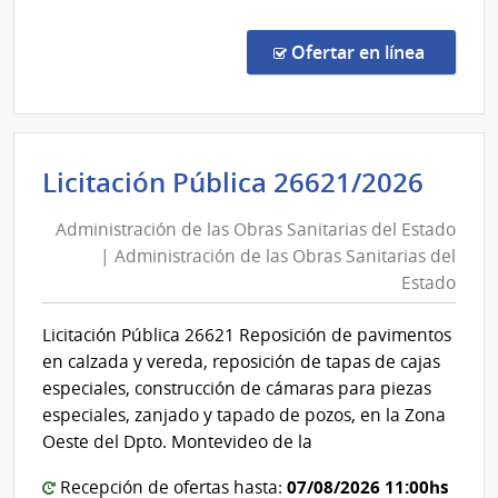
Comp
Direc
en la c
Ofertar en línea
886/
|
Minis
de
Admi
Licitación Pública 26621/2026
Defe
de
Naci
Administración de las Obras Sanitarias del Estado
las
|
| Administración de las Obras Sanitarias del
Obra
Com
Estado
Gene
Sani
del
del
Licitación Pública 26621 Reposición de pavimentos
Ejérc
Esta
en calzada y vereda, reposición de tapas de cajas
|
especiales, construcción de cámaras para piezas
Admi
especiales, zanjado y tapado de pozos, en la Zona
de
Oeste del Dpto. Montevideo de la
las
07/08/2026 11:00hs
Recepción de ofertas hasta: