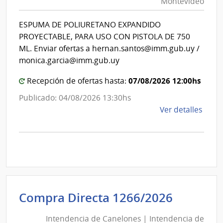
Montevideo
|
Inte
Int
de
ESPUMA DE POLIURETANO EXPANDIDO
de
Mont
PROYECTABLE, PARA USO CON PISTOLA DE 750
Mon
ML. Enviar ofertas a hernan.santos@imm.gub.uy /
monica.garcia@imm.gub.uy
07/08/2026 12:00hs
Recepción de ofertas hasta:
Publicado: 04/08/2026 13:30hs
de
Ver detalles
la
comp
Comp
Direc
D193
|
Inte
Intende
Compra Directa 1266/2026
de
de
Mont
Intendencia de Canelones | Intendencia de