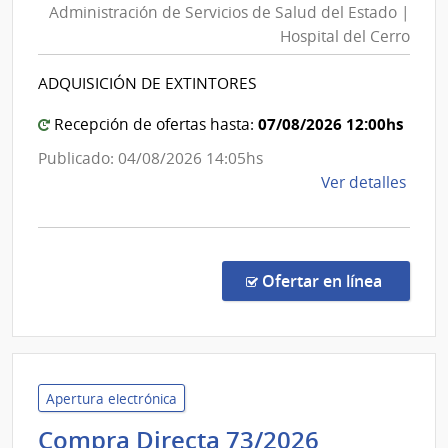
Administración de Servicios de Salud del Estado |
Servicios
Esta
Hospital del Cerro
de
|
Salud
Cent
ADQUISICIÓN DE EXTINTORES
del
Depa
de
Estado
07/08/2026 12:00hs
Recepción de ofertas hasta:
Pays
|
Publicado: 04/08/2026 14:05hs
Hospital
de
Ver detalles
del
la
Cerro
comp
Comp
Direc
en la co
Ofertar en línea
489/
|
Admin
de
Servi
Apertura electrónica
de
Ministerio
Compra Directa 73/2026
Salu