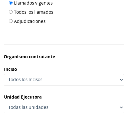
Filtro tipo
Llamados vigentes
por
de
fecha
Todos los llamados
de
publicación
Adjudicaciones
modif
Organismo contratante
Inciso
Unidad Ejecutora