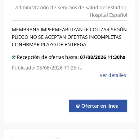
de
del
Administración de Servicios de Salud del Estado |
Servic
Esta
Hospital Español
de
|
Salud
Admin
MEMBRANA IMPERMEABILIZANTE COTIZAR SEGÚN
del
de
PLIEGO NO SE ACEPTAN OFERTAS INCOMPLETAS
las
Estad
CONFIRMAR PLAZO DE ENTREGA
Obra
|
Sanit
07/08/2026 11:30hs
Hospit
Recepción de ofertas hasta:
del
Españ
Publicado: 05/08/2026 11:25hs
Esta
de
Ver detalles
la
comp
Comp
Direc
en la co
Ofertar en línea
1318
|
Admin
de