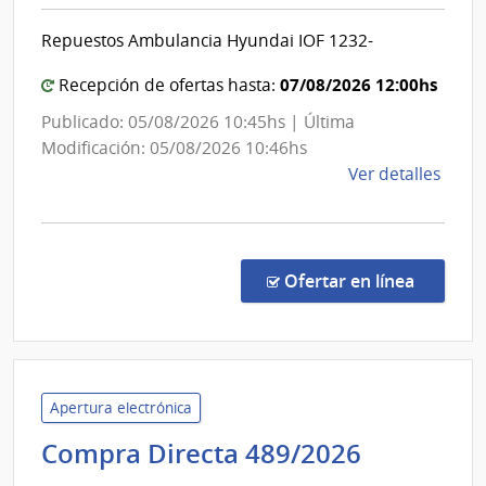
de
Mont
Salud
Repuestos Ambulancia Hyundai IOF 1232-
del
Estado
07/08/2026 12:00hs
Recepción de ofertas hasta:
|
Publicado: 05/08/2026 10:45hs | Última
Centro
Modificación: 05/08/2026 10:46hs
Departam
de
Ver detalles
de
la
Paysandú
comp
Comp
Direc
en la c
Ofertar en línea
67/2
|
Admin
de
Servi
Apertura electrónica
de
Administ
Compra Directa 489/2026
Salu
de
del