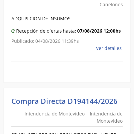
Canelo
|
Canelones
|
Inte
Intende
de
ADQUISICION DE INSUMOS
de
Mont
Canelo
07/08/2026 12:00hs
Recepción de ofertas hasta:
Publicado: 04/08/2026 11:39hs
de
Ver detalles
la
comp
Comp
Direc
1266
|
Inte
Int
Compra Directa D194144/2026
de
de
Cane
Intendencia de Montevideo | Intendencia de
Mon
|
Montevideo
|
Inte
Int