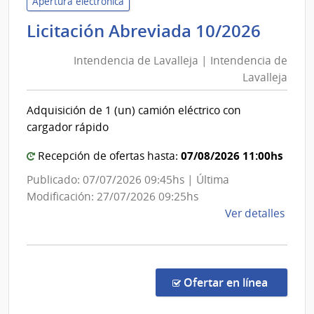
de
Apertura electrónica
las
Inten
Licitación Abreviada 10/2026
Obra
de
Sanit
Intendencia de Lavalleja | Intendencia de
Laval
del
Lavalleja
|
Esta
Inten
|
Adquisición de 1 (un) camión eléctrico con
de
Admin
cargador rápido
de
Laval
las
07/08/2026 11:00hs
Recepción de ofertas hasta:
Obra
Publicado: 07/07/2026 09:45hs | Última
Sanit
Modificación: 27/07/2026 09:25hs
del
de
Ver detalles
Esta
la
comp
Licit
Abre
en la co
Ofertar en línea
10/2
|