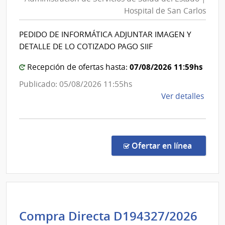
Servic
Hospital de San Carlos
de
de
Mont
Salud
PEDIDO DE INFORMÁTICA ADJUNTAR IMAGEN Y
del
DETALLE DE LO COTIZADO PAGO SIIF
Estad
|
07/08/2026 11:59hs
Recepción de ofertas hasta:
Hospit
Publicado: 05/08/2026 11:55hs
de
de
Ver detalles
San
la
Carlos
comp
Comp
Direc
en la co
Ofertar en línea
1320
|
Admin
de
Servi
Int
Compra Directa D194327/2026
de