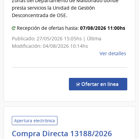
Zonas del Departamento de Maldonado donde
de
|
presta servicios la Unidad de Gestión
las
Admi
Desconcentrada de OSE.
Obra
de
Sanit
07/08/2026 11:00hs
Recepción de ofertas hasta:
las
del
Obra
Publicado: 27/05/2026 15:05hs | Última
Esta
Sani
Modificación: 04/08/2026 10:14hs
del
de
Ver detalles
la
Esta
comp
Licit
Públi
en la co
Ofertar en línea
2655
|
Admin
de
las
Apertura electrónica
Obra
Admini
Compra Directa 13188/2026
Sanit