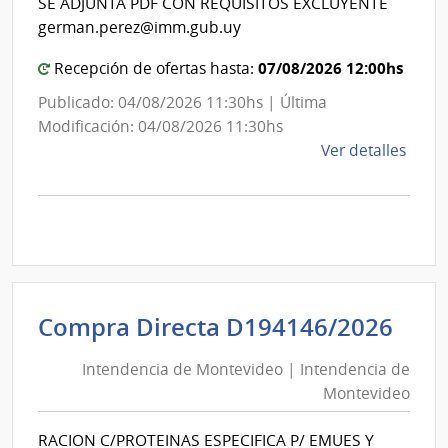
de
SE ADJUNTA PDF CON REQUISITOS EXCLUYENTE
de
Cane
german.perez@imm.gub.uy
Mon
07/08/2026 12:00hs
Recepción de ofertas hasta:
Publicado: 04/08/2026 11:30hs | Última
Modificación: 04/08/2026 11:30hs
de
Ver detalles
la
comp
Comp
Direc
D194
|
Inte
Int
Compra Directa D194146/2026
de
de
Mont
Intendencia de Montevideo | Intendencia de
Mon
|
Montevideo
|
Inte
Int
de
RACION C/PROTEINAS ESPECIFICA P/ EMUES Y