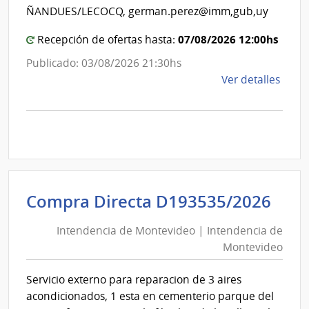
de
Mont
ÑANDUES/LECOCQ, german.perez@imm,gub,uy
Mon
07/08/2026 12:00hs
Recepción de ofertas hasta:
Publicado: 03/08/2026 21:30hs
de
Ver detalles
la
comp
Comp
Direc
D194
|
Inte
Int
Compra Directa D193535/2026
de
de
Mont
Intendencia de Montevideo | Intendencia de
Mon
|
Montevideo
|
Inte
Int
de
Servicio externo para reparacion de 3 aires
de
Mont
acondicionados, 1 esta en cementerio parque del
Mon