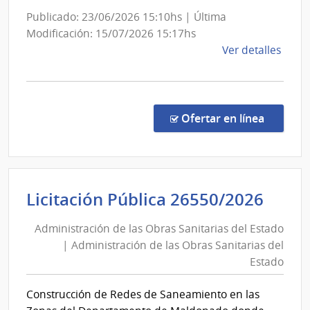
Obra
Sani
Publicado: 23/06/2026 15:10hs | Última
del
Modificación: 15/07/2026 15:17hs
de
Ver detalles
Esta
la
comp
Licit
Públi
en la co
Ofertar en línea
2662
|
Admin
de
Admi
Licitación Pública 26550/2026
las
de
Obra
Administración de las Obras Sanitarias del Estado
las
Sanit
| Administración de las Obras Sanitarias del
Obra
del
Estado
Esta
Sani
|
del
Construcción de Redes de Saneamiento en las
Admin
Esta