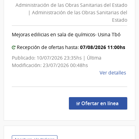
Administración de las Obras Sanitarias del Estado
las
| Administración de las Obras Sanitarias del
Obras
Estado
Sanitarias
del
Mejoras edilicias en sala de químicos- Usina Tbó
Estado
|
07/08/2026 11:00hs
Recepción de ofertas hasta:
Administración
Publicado: 10/07/2026 23:35hs | Última
de
Modificación: 23/07/2026 00:48hs
las
de
Ver detalles
Obras
la
Sanitarias
comp
del
Conc
de
Estado
en la co
Ofertar en línea
Preci
7426
|
Admin