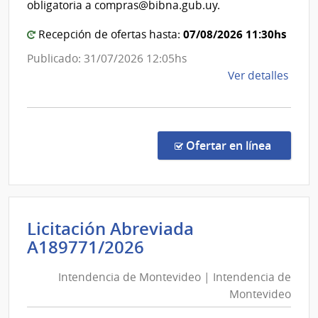
obligatoria a compras@bibna.gub.uy.
07/08/2026 11:30hs
Recepción de ofertas hasta:
Publicado: 31/07/2026 12:05hs
de
Ver detalles
la
comp
Conc
de
en la co
Ofertar en línea
Preci
1521
|
Minis
Licitación Abreviada
de
Intendencia
A189771/2026
Educ
de
y
Intendencia de Montevideo | Intendencia de
Montevideo
Cultu
Montevideo
|
|
Direc