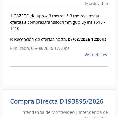
|
Montevideo
|
Inte
Int
de
1 GAZEBO de aprox 3 metros * 3 metros enviar
de
Mont
ofertas a compras.transito@imm.gub.uy int 1616 -
Mon
1610
07/08/2026 12:00hs
Recepción de ofertas hasta:
Publicado: 05/08/2026 17:30hs
de
Ver detalles
la
comp
Comp
Direc
D194
|
Inte
Int
Compra Directa D193895/2026
de
de
Mont
Intendencia de Montevideo | Intendencia de
Mon
|