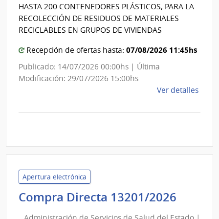
Intendencia
HASTA 200 CONTENEDORES PLÁSTICOS, PARA LA
Gene
de
RECOLECCIÓN DE RESIDUOS DE MATERIALES
de
Montevideo
RECICLABLES EN GRUPOS DE VIVIENDAS
la
Bibli
07/08/2026 11:45hs
Recepción de ofertas hasta:
Naci
Publicado: 14/07/2026 00:00hs | Última
Modificación: 29/07/2026 15:00hs
de
Ver detalles
la
comp
Licit
Abre
A189
|
Inte
Apertura electrónica
de
Admini
Compra Directa 13201/2026
Mont
de
|
Administración de Servicios de Salud del Estado |
Inte