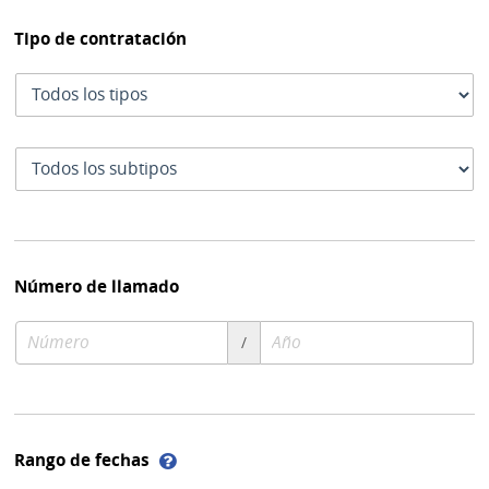
Tipo de contratación
Tipo
de
contratación
Subtipo
de
contratación
Número de llamado
Número
Año
/
de
de
compra
compra
Ayuda
Rango de fechas
sobre