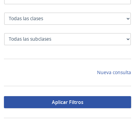
Clase
SubClase
Nueva consulta
Aplicar Filtros