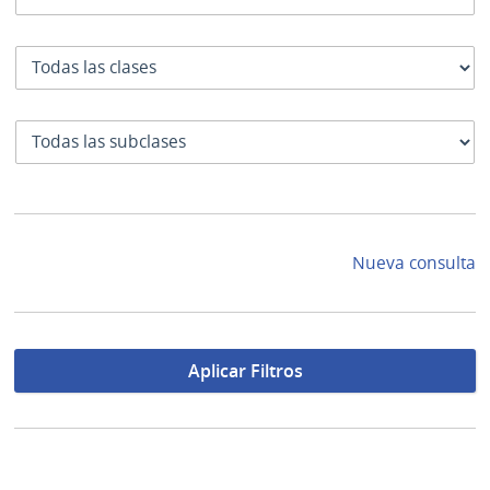
Clase
SubClase
Nueva consulta
Aplicar Filtros