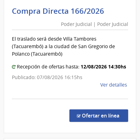
de
Poder
Compra Directa 166/2026
Tran
Judicial
y
Poder Judicial | Poder Judicial
|
Obra
Poder
Públi
El traslado será desde Villa Tambores
|
Judicial
(Tacuarembó) a la ciudad de San Gregorio de
Direc
Polanco (Tacuarembó)
Naci
de
12/08/2026 14:30hs
Recepción de ofertas hasta:
Viali
Publicado: 07/08/2026 16:15hs
de
Ver detalles
la
comp
Comp
Direc
en la co
Ofertar en línea
166/
|
Pode