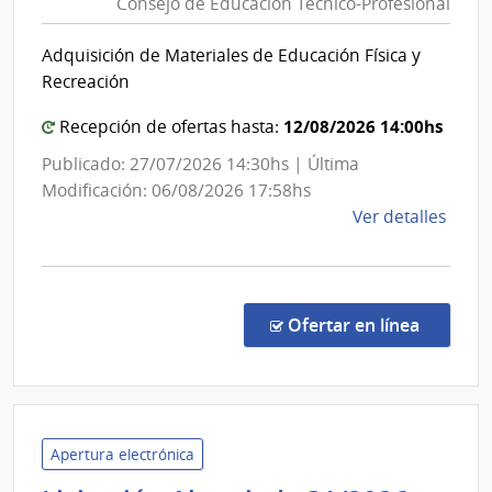
Consejo de Educación Técnico-Profesional
Educac
Públic
Adquisición de Materiales de Educación Física y
|
Recreación
Conse
de
12/08/2026 14:00hs
Recepción de ofertas hasta:
Educac
Publicado: 27/07/2026 14:30hs | Última
Técnic
Modificación: 06/08/2026 17:58hs
Profes
de
Ver detalles
la
comp
Conc
de
en la c
Ofertar en línea
Preci
3/20
|
Admin
Naci
Apertura electrónica
de