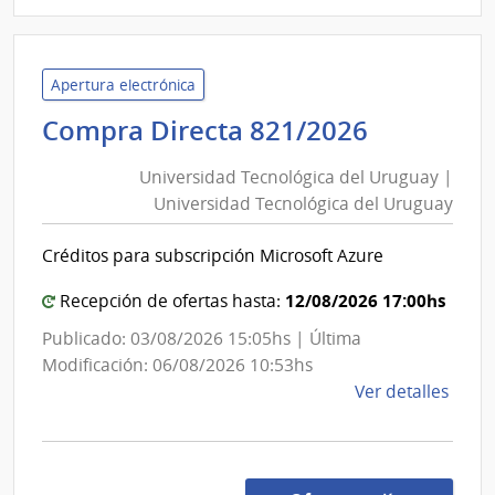
D194
|
Inte
Apertura electrónica
de
Universi
Compra Directa 821/2026
Mont
Tecnológ
|
Universidad Tecnológica del Uruguay |
Inte
del
Universidad Tecnológica del Uruguay
de
Uruguay
Mont
|
Créditos para subscripción Microsoft Azure
Universi
Tecnológ
12/08/2026 17:00hs
Recepción de ofertas hasta:
del
Publicado: 03/08/2026 15:05hs | Última
Uruguay
Modificación: 06/08/2026 10:53hs
de
Ver detalles
la
comp
Comp