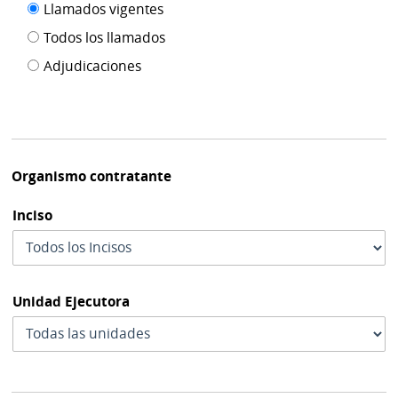
Filtro tipo
Llamados vigentes
por
de
fecha
Todos los llamados
de
publicación
Adjudicaciones
modif
Organismo contratante
Inciso
Unidad Ejecutora