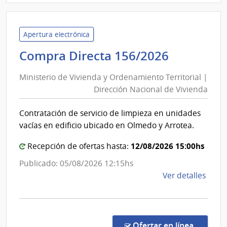
Inte
de
Roch
Apertura electrónica
|
Minister
Compra Directa 156/2026
Inte
de
de
Ministerio de Vivienda y Ordenamiento Territorial |
Vivienda
Roch
Dirección Nacional de Vivienda
y
Ordenam
Contratación de servicio de limpieza en unidades
Territori
vacías en edificio ubicado en Olmedo y Arrotea.
|
Direcció
12/08/2026 15:00hs
Recepción de ofertas hasta:
Nacional
Publicado: 05/08/2026 12:15hs
de
de
Ver detalles
Vivienda
la
comp
Comp
Direc
en la co
Ofertar en línea