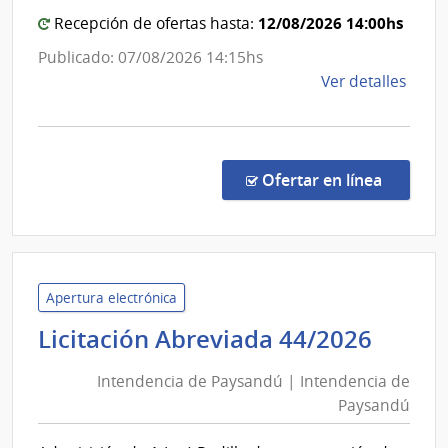
Arma
12/08/2026 14:00hs
Recepción de ofertas hasta:
Publicado: 07/08/2026 14:15hs
de
Ver detalles
la
comp
Comp
Direc
en la co
Ofertar en línea
165/
|
Pode
Judici
|
Apertura electrónica
Pode
Inten
Licitación Abreviada 44/2026
Judici
de
Intendencia de Paysandú | Intendencia de
Pays
Paysandú
|
Inten