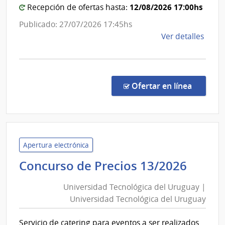
12/08/2026 17:00hs
Recepción de ofertas hasta:
Publicado: 27/07/2026 17:45hs
de
Ver detalles
la
comp
Conc
de
en la c
Ofertar en línea
Preci
26/2
|
Univ
Tecno
Apertura electrónica
del
Unive
Concurso de Precios 13/2026
Urug
Tecno
|
Universidad Tecnológica del Uruguay |
del
Univ
Universidad Tecnológica del Uruguay
Urug
Tecno
|
del
Servicio de catering para eventos a ser realizados