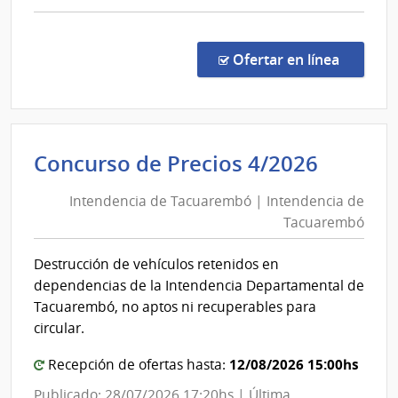
comp
Comp
Direc
en la c
Ofertar en línea
349/
|
Banc
Centr
Intend
Concurso de Precios 4/2026
del
de
Urug
Intendencia de Tacuarembó | Intendencia de
Tacua
|
Tacuarembó
|
Banc
Centr
Intend
Destrucción de vehículos retenidos en
del
de
dependencias de la Intendencia Departamental de
Urug
Tacua
Tacuarembó, no aptos ni recuperables para
circular.
12/08/2026 15:00hs
Recepción de ofertas hasta:
Publicado: 28/07/2026 17:20hs | Última