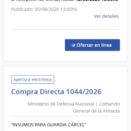
la
Publicado: 05/08/2026 13:05hs
Armad
de
Ver detalles
la
comp
Comp
Direc
en la c
Ofertar en línea
1046
|
Minis
de
Defe
Apertura electrónica
Naci
Ministe
Compra Directa 1044/2026
|
de
Com
Ministerio de Defensa Nacional | Comando
Defens
Gene
General de la Armada
Nacion
de
|
la
"INSUMOS PARA GUARDIA CÁRCEL"
Coman
Arma