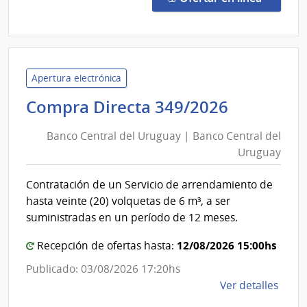
156/
|
Minis
de
Vivi
Apertura electrónica
y
Banco
Compra Directa 349/2026
Orde
Central
Territ
Banco Central del Uruguay | Banco Central del
del
|
Uruguay
Uruguay
Direc
|
Naci
Contratación de un Servicio de arrendamiento de
Banco
de
hasta veinte (20) volquetas de 6 m³, a ser
Vivi
Central
suministradas en un período de 12 meses.
del
12/08/2026 15:00hs
Uruguay
Recepción de ofertas hasta:
Publicado: 03/08/2026 17:20hs
de
Ver detalles
la