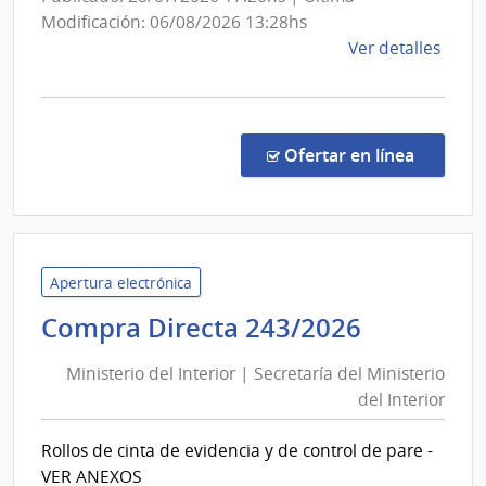
Modificación: 06/08/2026 13:28hs
de
Ver detalles
la
comp
Conc
de
en la c
Ofertar en línea
Preci
4/20
|
Inte
de
Apertura electrónica
Tacu
Minister
Compra Directa 243/2026
|
del
Inte
Ministerio del Interior | Secretaría del Ministerio
Interior
de
del Interior
|
Tacu
Secretar
Rollos de cinta de evidencia y de control de pare -
del
VER ANEXOS