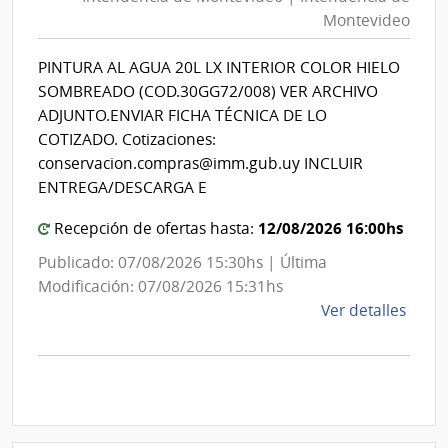
Mon
Socia
Montevideo
|
|
Banc
Int
PINTURA AL AGUA 20L LX INTERIOR COLOR HIELO
de
de
SOMBREADO (COD.30GG72/008) VER ARCHIVO
Previ
Mon
ADJUNTO.ENVIAR FICHA TÉCNICA DE LO
Socia
COTIZADO. Cotizaciones:
conservacion.compras@imm.gub.uy INCLUIR
ENTREGA/DESCARGA E
12/08/2026 16:00hs
Recepción de ofertas hasta:
Publicado: 07/08/2026 15:30hs | Última
Modificación: 07/08/2026 15:31hs
de
Ver detalles
la
comp
Comp
Direc
D194