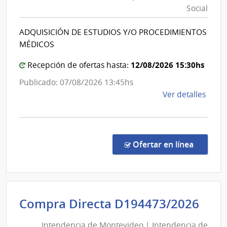
Previsión
del
Social
Social
Inter
|
ADQUISICIÓN DE ESTUDIOS Y/O PROCEDIMIENTOS
Banco
MÉDICOS
de
Previsión
12/08/2026 15:30hs
Recepción de ofertas hasta:
Social
Publicado: 07/08/2026 13:45hs
de
Ver detalles
la
comp
Conc
de
en la co
Ofertar en línea
Preci
1096
|
Banc
Int
Compra Directa D194473/2026
de
de
Previ
Intendencia de Montevideo | Intendencia de