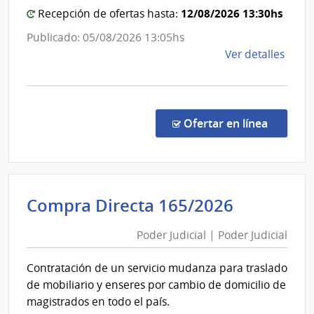
Genera
12/08/2026 13:30hs
Recepción de ofertas hasta:
de
Publicado: 05/08/2026 13:05hs
la
de
Ver detalles
Armad
la
comp
Comp
Direc
en la c
Ofertar en línea
1044
|
Minis
de
Poder
Compra Directa 165/2026
Defe
Judicial
Naci
Poder Judicial | Poder Judicial
|
|
Poder
Com
Contratación de un servicio mudanza para traslado
Gene
Judicial
de mobiliario y enseres por cambio de domicilio de
de
magistrados en todo el país.
la