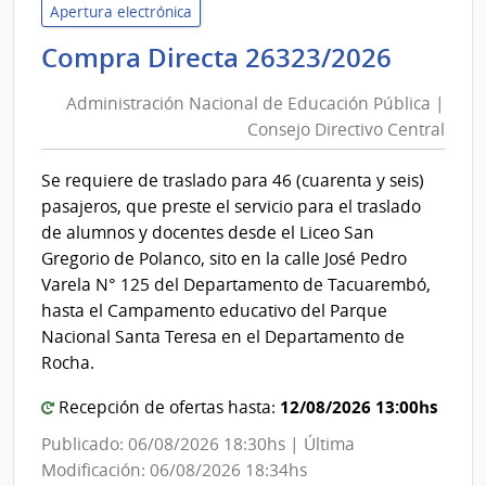
Inte
Apertura electrónica
de
Admini
Compra Directa 26323/2026
Mont
Nacio
|
Administración Nacional de Educación Pública |
Inte
de
Consejo Directivo Central
de
Educa
Mont
Públic
Se requiere de traslado para 46 (cuarenta y seis)
|
pasajeros, que preste el servicio para el traslado
Conse
de alumnos y docentes desde el Liceo San
Direct
Gregorio de Polanco, sito en la calle José Pedro
Centra
Varela N° 125 del Departamento de Tacuarembó,
hasta el Campamento educativo del Parque
Nacional Santa Teresa en el Departamento de
Rocha.
12/08/2026 13:00hs
Recepción de ofertas hasta:
Publicado: 06/08/2026 18:30hs | Última
Modificación: 06/08/2026 18:34hs