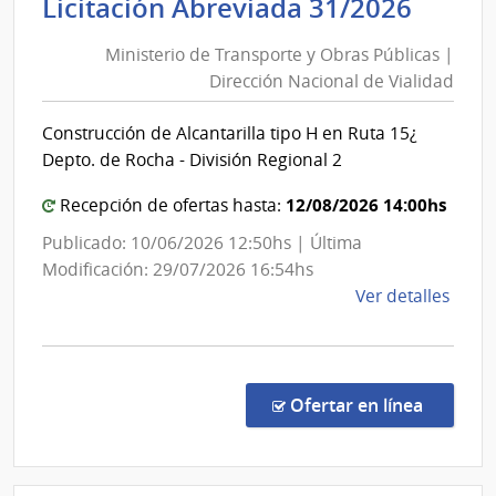
Minis
Licitación Abreviada 31/2026
Educ
de
Públi
Ministerio de Transporte y Obras Públicas |
Trans
|
Dirección Nacional de Vialidad
y
Cons
Obra
de
Construcción de Alcantarilla tipo H en Ruta 15¿
Públi
Educ
Depto. de Rocha - División Regional 2
Técni
|
Profe
Direc
12/08/2026 14:00hs
Recepción de ofertas hasta:
Nacio
Publicado: 10/06/2026 12:50hs | Última
de
Modificación: 29/07/2026 16:54hs
Viali
de
Ver detalles
la
comp
Licit
Abre
en la co
Ofertar en línea
31/2
|
Minis