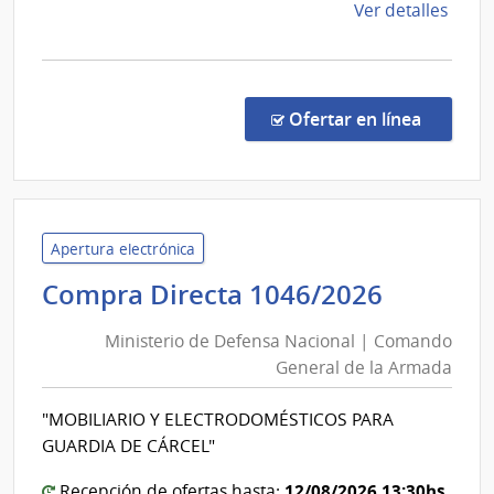
de
Ver detalles
la
comp
Comp
Direc
en la c
Ofertar en línea
2632
|
Admin
Naci
de
Apertura electrónica
Educ
Ministe
Compra Directa 1046/2026
Públi
de
|
Ministerio de Defensa Nacional | Comando
Defens
Cons
General de la Armada
Nacion
Direc
|
Centr
"MOBILIARIO Y ELECTRODOMÉSTICOS PARA
Coman
GUARDIA DE CÁRCEL"
Genera
de
12/08/2026 13:30hs
Recepción de ofertas hasta: