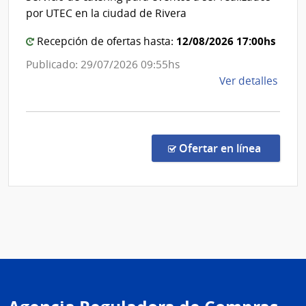
Unive
Urug
por UTEC en la ciudad de Rivera
Tecno
del
12/08/2026 17:00hs
Recepción de ofertas hasta:
Urug
Publicado: 29/07/2026 09:55hs
de
Ver detalles
la
comp
Conc
de
en la c
Ofertar en línea
Preci
13/2
|
Univ
Tecno
del
Urug
|
Univ