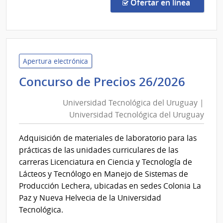
Direc
en la c
Ofertar en línea
821/
|
Univ
Tecno
del
Apertura electrónica
Urug
Unive
Concurso de Precios 26/2026
|
Tecno
Univ
Universidad Tecnológica del Uruguay |
del
Tecno
Universidad Tecnológica del Uruguay
Urug
del
|
Urug
Adquisición de materiales de laboratorio para las
Unive
prácticas de las unidades curriculares de las
Tecno
carreras Licenciatura en Ciencia y Tecnología de
del
Lácteos y Tecnólogo en Manejo de Sistemas de
Urug
Producción Lechera, ubicadas en sedes Colonia La
Paz y Nueva Helvecia de la Universidad
Tecnológica.