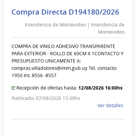
|
Inte
Int
Compra Directa D194180/2026
de
de
Mont
Intendencia de Montevideo | Intendencia de
Mon
|
Montevideo
|
Inte
Int
de
COMPRA DE VINILO ADHESIVO TRANSPARENTE
de
Mont
PARA EXTERIOR - ROLLO DE 60CM X 1CONTACTO Y
Mon
PRESUPUESTO UNICAMENTE A:
compras.villadolores@imm.gub.uy Tel. contacto:
1950 Int. 8556 -8557
12/08/2026 16:00hs
Recepción de ofertas hasta:
Publicado: 07/08/2026 15:30hs
de
Ver detalles
la
comp
Comp
Direc