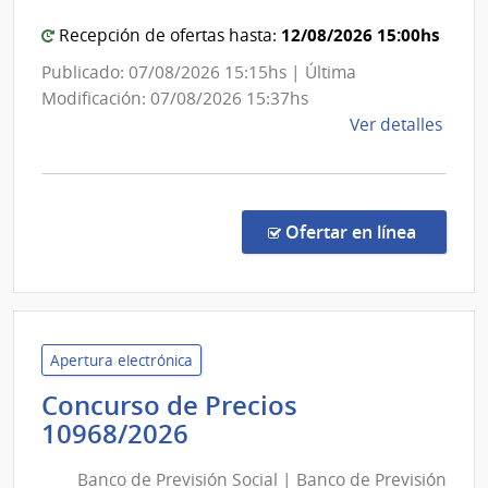
Minister
del
12/08/2026 15:00hs
Recepción de ofertas hasta:
Interior
Publicado: 07/08/2026 15:15hs | Última
Modificación: 07/08/2026 15:37hs
de
Ver detalles
la
comp
Comp
Direc
en la co
Ofertar en línea
243/
|
Minis
del
Inter
Apertura electrónica
|
Concurso de Precios
Secre
Banco
10968/2026
del
de
Minis
Banco de Previsión Social | Banco de Previsión