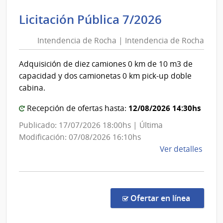
Judici
Intenden
Licitación Pública 7/2026
|
de
Pode
Intendencia de Rocha | Intendencia de Rocha
Rocha
Judici
|
Adquisición de diez camiones 0 km de 10 m3 de
Intenden
capacidad y dos camionetas 0 km pick-up doble
de
cabina.
Rocha
12/08/2026 14:30hs
Recepción de ofertas hasta:
Publicado: 17/07/2026 18:00hs | Última
Modificación: 07/08/2026 16:10hs
de
Ver detalles
la
comp
Licit
Públi
en la co
Ofertar en línea
7/20
|