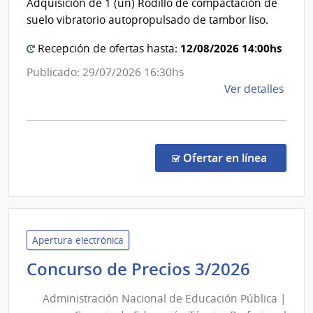
Adquisición de 1 (un) Rodillo de compactación de
de
suelo vibratorio autopropulsado de tambor liso.
Pays
12/08/2026 14:00hs
Recepción de ofertas hasta:
Publicado: 29/07/2026 16:30hs
de
Ver detalles
la
comp
Licit
Abre
en la c
Ofertar en línea
44/2
|
Inte
de
Pays
Apertura electrónica
|
Admini
Concurso de Precios 3/2026
Inte
Nacion
de
Administración Nacional de Educación Pública |
de
Pays