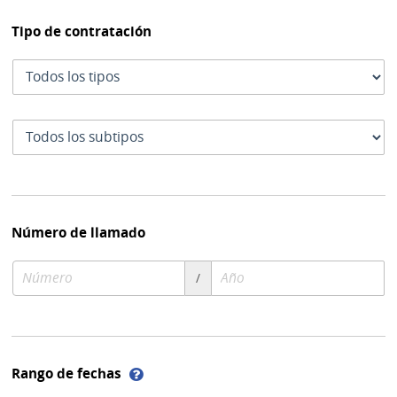
Tipo de contratación
Tipo
de
contratación
Subtipo
de
contratación
Número de llamado
Número
Año
/
de
de
compra
compra
Ayuda
Rango de fechas
sobre