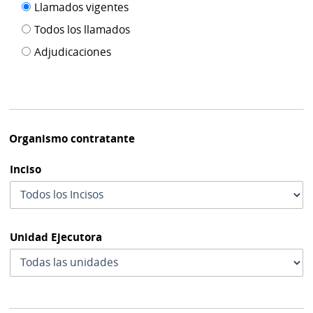
Filtro tipo
Llamados vigentes
por
de
fecha
Todos los llamados
de
publicación
Adjudicaciones
modif
Organismo contratante
Inciso
Unidad Ejecutora