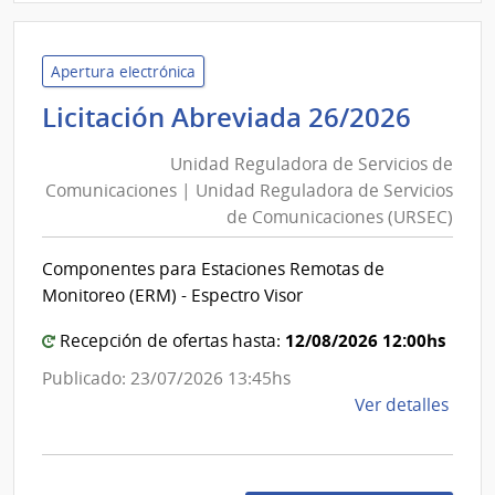
|
Minis
de
Apertura electrónica
Econ
Unid
Licitación Abreviada 26/2026
y
Regu
Fina
Unidad Reguladora de Servicios de
de
|
Comunicaciones | Unidad Reguladora de Servicios
Servi
Direc
de Comunicaciones (URSEC)
de
Gene
Comu
de
Componentes para Estaciones Remotas de
Casi
|
Monitoreo (ERM) - Espectro Visor
Unid
12/08/2026 12:00hs
Regu
Recepción de ofertas hasta:
de
Publicado: 23/07/2026 13:45hs
Servi
de
Ver detalles
de
la
Comu
comp
(URSE
Licit