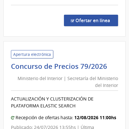
comp
Conv
Marc
en la c
Ofertar en línea
2/20
|
UAC
-
ARCE
Apertura electrónica
Minis
Concurso de Precios 79/2026
del
Ministerio del Interior | Secretaría del Ministerio
Inter
del Interior
|
Secre
ACTUALIZACIÓN Y CLUSTERIZACIÓN DE
del
PLATAFORMA ELASTIC SEARCH
Minis
del
12/08/2026 11:00hs
Recepción de ofertas hasta:
Inter
Publicado: 24/07/2026 13:55hs | Última