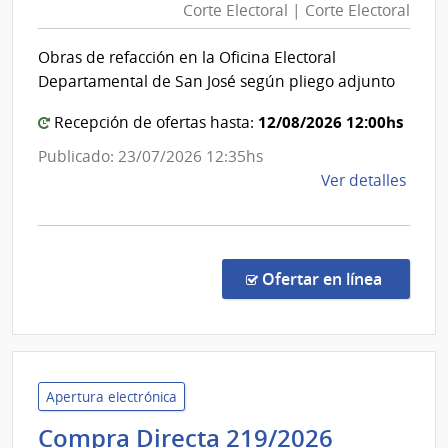
Corte Electoral | Corte Electoral
|
Pays
Cort
Obras de refacción en la Oficina Electoral
Elec
Departamental de San José según pliego adjunto
12/08/2026 12:00hs
Recepción de ofertas hasta:
Publicado: 23/07/2026 12:35hs
de
Ver detalles
la
comp
Licit
Abre
en la co
Ofertar en línea
524/
|
Corte
Elect
|
Apertura electrónica
Corte
Minister
Compra Directa 219/2026
Elect