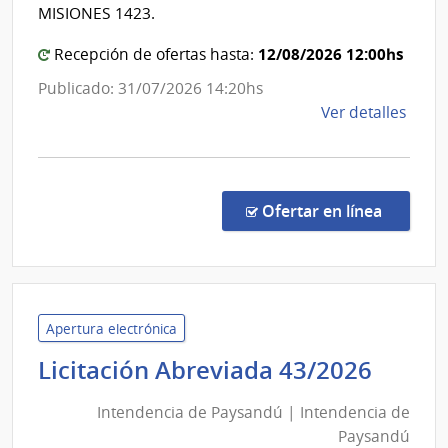
Nación
MISIONES 1423.
12/08/2026 12:00hs
Recepción de ofertas hasta:
Publicado: 31/07/2026 14:20hs
de
Ver detalles
la
comp
Comp
Direc
en la c
Ofertar en línea
74/2
|
Minis
de
Econ
Apertura electrónica
y
Inten
Licitación Abreviada 43/2026
Fina
de
|
Intendencia de Paysandú | Intendencia de
Pays
Cont
Paysandú
|
Gene