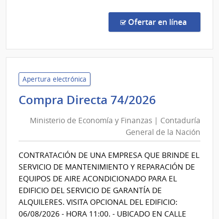
Comp
Direc
en la co
Ofertar en línea
206/
|
Fiscal
Gene
de
Apertura electrónica
la
Ministerio
Compra Directa 74/2026
Naci
de
|
Ministerio de Economía y Finanzas | Contaduría
Economía
Fiscal
General de la Nación
y
Gene
Finanzas
de
CONTRATACIÓN DE UNA EMPRESA QUE BRINDE EL
|
la
SERVICIO DE MANTENIMIENTO Y REPARACIÓN DE
Naci
Contadurí
EQUIPOS DE AIRE ACONDICIONADO PARA EL
General
EDIFICIO DEL SERVICIO DE GARANTÍA DE
de
ALQUILERES. VISITA OPCIONAL DEL EDIFICIO:
la
06/08/2026 - HORA 11:00. - UBICADO EN CALLE