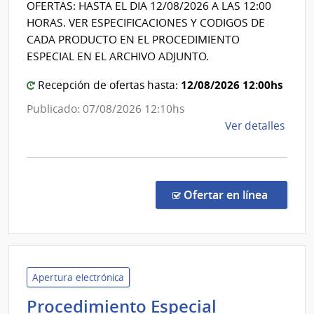
Clínicas
OFERTAS: HASTA EL DIA 12/08/2026 A LAS 12:00
HORAS. VER ESPECIFICACIONES Y CODIGOS DE
CADA PRODUCTO EN EL PROCEDIMIENTO
ESPECIAL EN EL ARCHIVO ADJUNTO.
12/08/2026 12:00hs
Recepción de ofertas hasta:
Publicado: 07/08/2026 12:10hs
de
Ver detalles
la
comp
Proc
Espec
en la co
Ofertar en línea
569/
|
Univ
de
la
Apertura electrónica
Repú
Procedimiento Especial
|