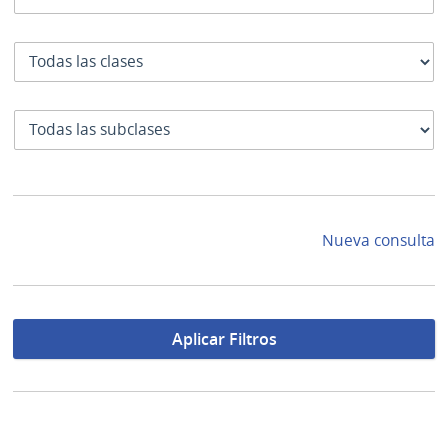
Clase
SubClase
Nueva consulta
Aplicar Filtros