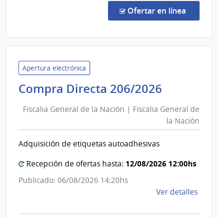
Espec
en la co
Ofertar en línea
565/
|
Univ
de
la
Apertura electrónica
Repú
Fiscalia
Compra Directa 206/2026
|
General
Hospi
Fiscalia General de la Nación | Fiscalia General de
de
de
la Nación
la
Clíni
Nación
Adquisición de etiquetas autoadhesivas
|
Fiscalia
12/08/2026 12:00hs
Recepción de ofertas hasta:
General
Publicado: 06/08/2026 14:20hs
de
de
Ver detalles
la
la
Nación
comp