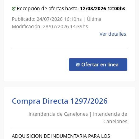
12/08/2026 12:00hs
Recepción de ofertas hasta:
Publicado: 24/07/2026 16:10hs | Última
Modificación: 28/07/2026 14:39hs
de
Ver detalles
la
comp
Conc
de
en la co
Ofertar en línea
Preci
9/20
|
Admin
Intende
Compra Directa 1297/2026
Naci
de
de
Intendencia de Canelones | Intendencia de
Canelo
Educ
Canelones
|
Públi
|
Intende
ADQUISICION DE INDUMENTARIA PARA LOS
Cons