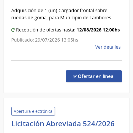
Inten
de
Adquisición de 1 (un) Cargador frontal sobre
de
la
ruedas de goma, para Municipio de Tambores.-
Naci
Pays
12/08/2026 12:00hs
Recepción de ofertas hasta:
Publicado: 29/07/2026 13:05hs
de
Ver detalles
la
comp
Licit
Abre
en la c
Ofertar en línea
43/2
|
Inte
de
Pays
Apertura electrónica
|
Cort
Licitación Abreviada 524/2026
Inte
Elec
de