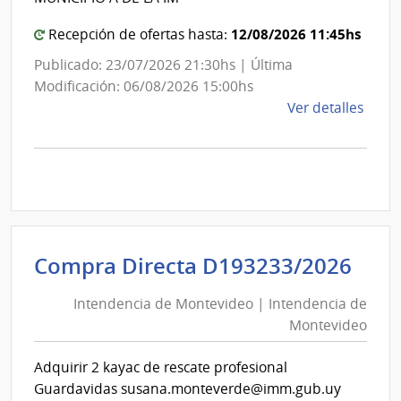
12/08/2026 11:45hs
Recepción de ofertas hasta:
Publicado: 23/07/2026 21:30hs | Última
Modificación: 06/08/2026 15:00hs
de
Ver detalles
la
comp
Licit
Abre
A190
|
Inte
Int
Compra Directa D193233/2026
de
de
Mont
Intendencia de Montevideo | Intendencia de
Mon
|
Montevideo
|
Inte
Int
de
Adquirir 2 kayac de rescate profesional
de
Mont
Guardavidas susana.monteverde@imm.gub.uy