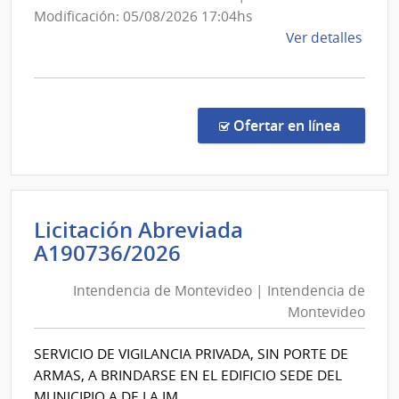
Modificación: 05/08/2026 17:04hs
de
Ver detalles
la
comp
Conc
de
en la co
Ofertar en línea
Preci
79/2
|
Minis
Licitación Abreviada
del
Intendencia
A190736/2026
Inter
de
|
Intendencia de Montevideo | Intendencia de
Montevideo
Secre
Montevideo
del
|
Minis
Intendencia
SERVICIO DE VIGILANCIA PRIVADA, SIN PORTE DE
del
de
ARMAS, A BRINDARSE EN EL EDIFICIO SEDE DEL
Inter
Montevideo
MUNICIPIO A DE LA IM