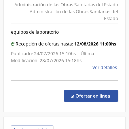
Administración de las Obras Sanitarias del Estado
las
| Administración de las Obras Sanitarias del
Obras
Estado
Sanitarias
del
equipos de laboratorio
Estado
|
12/08/2026 11:00hs
Recepción de ofertas hasta:
Administración
Publicado: 24/07/2026 15:10hs | Última
de
Modificación: 28/07/2026 15:18hs
las
de
Ver detalles
Obras
la
Sanitarias
comp
del
Conc
de
Estado
en la co
Ofertar en línea
Preci
7463
|
Admin