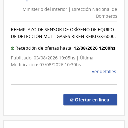
del
Ministerio del Interior | Dirección Nacional de
Interior
Bomberos
|
Direcció
REEMPLAZO DE SENSOR DE OXÍGENO DE EQUIPO
Nacional
DE DETECCIÓN MULTIGASES RIKEN KEIKI GX-6000.
de
Bomber
12/08/2026 12:00hs
Recepción de ofertas hasta:
Publicado: 03/08/2026 10:05hs | Última
Modificación: 07/08/2026 10:30hs
de
Ver detalles
la
comp
Comp
Direc
en la co
Ofertar en línea
219/
|
Minis
del