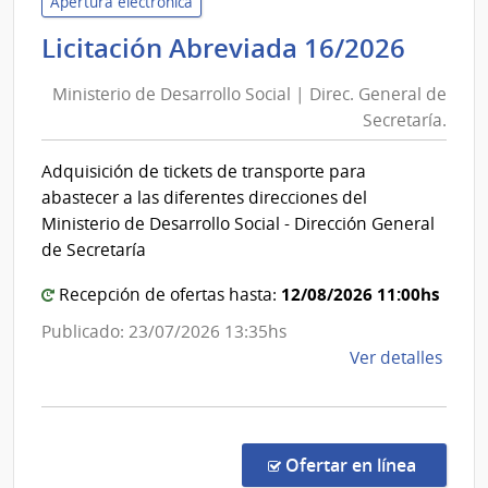
de
Apertura electrónica
las
Minis
Licitación Abreviada 16/2026
Obra
de
Sanit
Ministerio de Desarrollo Social | Direc. General de
Desar
del
Secretaría.
Socia
Esta
|
|
Adquisición de tickets de transporte para
Direc
Admin
abastecer a las diferentes direcciones del
de
Gener
Ministerio de Desarrollo Social - Dirección General
las
de
de Secretaría
Obra
Secre
Sanit
12/08/2026 11:00hs
Recepción de ofertas hasta:
del
Publicado: 23/07/2026 13:35hs
Esta
de
Ver detalles
la
comp
Licit
Abre
en la co
Ofertar en línea
16/2