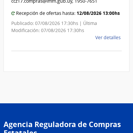
ccz17.compras@imm.gub.uy, 1950-7651
12/08/2026 13:00hs
Recepción de ofertas hasta:
Publicado: 07/08/2026 17:30hs | Última
Modificación: 07/08/2026 17:30hs
de
Ver detalles
la
comp
Comp
Direc
D194
|
Inte
de
Mont
|
Inte
Agencia Reguladora de Compras
de
Mont
Estatales