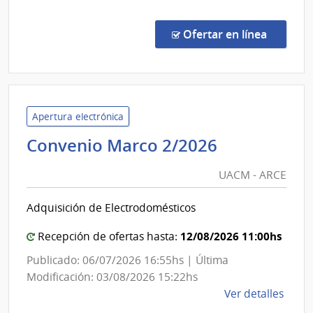
Licit
Abre
en la co
Ofertar en línea
13/2
|
Inte
de
Laval
Apertura electrónica
|
UACM
Convenio Marco 2/2026
Inte
-
de
UACM - ARCE
ARCE
Laval
Adquisición de Electrodomésticos
12/08/2026 11:00hs
Recepción de ofertas hasta:
Publicado: 06/07/2026 16:55hs | Última
Modificación: 03/08/2026 15:22hs
de
Ver detalles
la