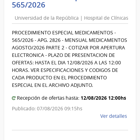
Universidad
565/2026
Hospi
de
de
Universidad de la República | Hospital de Clínicas
la
Clíni
República
PROCEDIMIENTO ESPECIAL MEDICAMENTOS -
|
565/2026 - APG. 2826 - MENSUAL MEDICAMENTOS
Hospital
AGOSTO/2026 PARTE 2 - COTIZAR POR APERTURA
de
ELECTRONICA - PLAZO DE PRESENTACION DE
Clínicas
OFERTAS: HASTA EL DIA 12/08/2026 A LAS 12:00
HORAS. VER ESPECIFICACIONES Y CODIGOS DE
CADA PRODUCTO EN EL PROCEDIMIENTO
ESPECIAL EN EL ARCHIVO ADJUNTO.
12/08/2026 12:00hs
Recepción de ofertas hasta:
Publicado: 07/08/2026 09:15hs
de
Ver detalles
la
comp
Proc