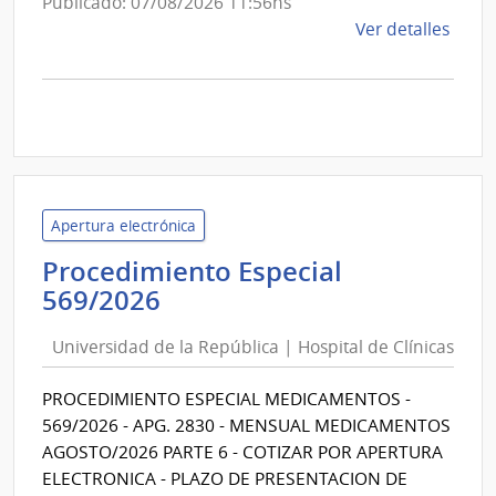
Publicado: 07/08/2026 11:56hs
de
Ver detalles
la
comp
Comp
Direc
1280
|
Inte
Apertura electrónica
de
Procedimiento Especial
Cane
Universidad
|
569/2026
Inte
de
de
Universidad de la República | Hospital de Clínicas
la
Cane
República
PROCEDIMIENTO ESPECIAL MEDICAMENTOS -
|
569/2026 - APG. 2830 - MENSUAL MEDICAMENTOS
Hospital
AGOSTO/2026 PARTE 6 - COTIZAR POR APERTURA
de
ELECTRONICA - PLAZO DE PRESENTACION DE