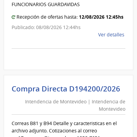
de
FUNCIONARIOS GUARDAVIDAS
Direc
Canelo
Centr
12/08/2026 12:45hs
Recepción de ofertas hasta:
Publicado: 08/08/2026 12:44hs
de
Ver detalles
la
comp
Comp
Direc
1297
|
Inte
Int
Compra Directa D194200/2026
de
de
Cane
Intendencia de Montevideo | Intendencia de
Mon
|
Montevideo
|
Inte
Int
de
Correas B81 y B94 Detalle y caracteristicas en el
de
Cane
archivo adjunto. Cotizaciones al correo
Mon