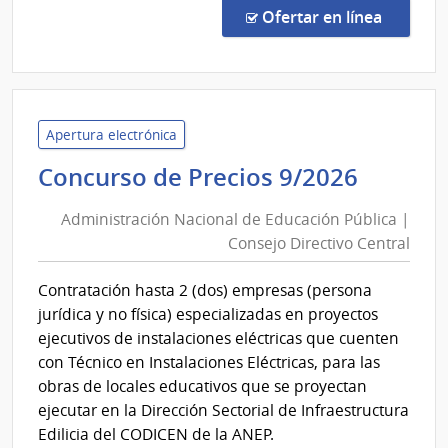
Abre
en la c
Ofertar en línea
26/2
|
Unid
Regu
de
Apertura electrónica
Servi
Admini
Concurso de Precios 9/2026
de
Nacion
Comu
Administración Nacional de Educación Pública |
de
|
Consejo Directivo Central
Educac
Unid
Públic
Regu
Contratación hasta 2 (dos) empresas (persona
|
de
jurídica y no física) especializadas en proyectos
Servi
Conse
ejecutivos de instalaciones eléctricas que cuenten
de
Direct
con Técnico en Instalaciones Eléctricas, para las
Comu
Centra
obras de locales educativos que se proyectan
(URS
ejecutar en la Dirección Sectorial de Infraestructura
Edilicia del CODICEN de la ANEP.