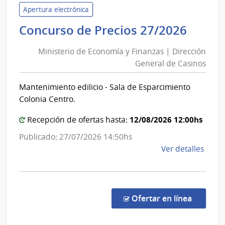
Inter
Apertura electrónica
|
Minis
Concurso de Precios 27/2026
Direc
de
Naci
Ministerio de Economía y Finanzas | Dirección
Econ
de
General de Casinos
y
Bomb
Finan
Mantenimiento edilicio - Sala de Esparcimiento
|
Colonia Centro.
Direc
Gener
12/08/2026 12:00hs
Recepción de ofertas hasta:
de
Publicado: 27/07/2026 14:50hs
Casin
de
Ver detalles
la
comp
Conc
de
en la co
Ofertar en línea
Preci
27/2