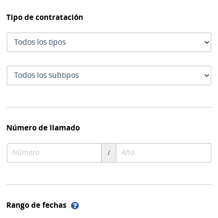
Tipo de contratación
Tipo
de
contratación
Subtipo
de
contratación
Número de llamado
Número
Año
/
de
de
compra
compra
Ayuda
Rango de fechas
sobre