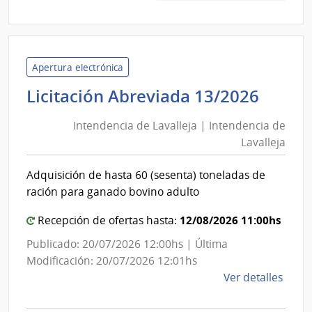
|
Minis
de
Desar
Apertura electrónica
Socia
Inten
Licitación Abreviada 13/2026
|
de
Direc
Intendencia de Lavalleja | Intendencia de
Laval
Gene
Lavalleja
|
de
Inten
Secre
Adquisición de hasta 60 (sesenta) toneladas de
de
ración para ganado bovino adulto
Laval
12/08/2026 11:00hs
Recepción de ofertas hasta:
Publicado: 20/07/2026 12:00hs | Última
Modificación: 20/07/2026 12:01hs
de
Ver detalles
la
comp