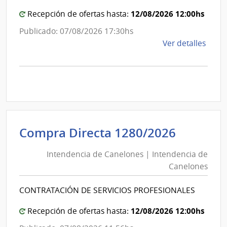
Mon
12/08/2026 12:00hs
Recepción de ofertas hasta:
Publicado: 07/08/2026 17:30hs
de
Ver detalles
la
comp
Comp
Direc
D193
|
Inte
Intende
Compra Directa 1280/2026
de
de
Mont
Intendencia de Canelones | Intendencia de
Canelo
|
Canelones
|
Inte
Intende
de
CONTRATACIÓN DE SERVICIOS PROFESIONALES
de
Mont
Canelo
12/08/2026 12:00hs
Recepción de ofertas hasta: