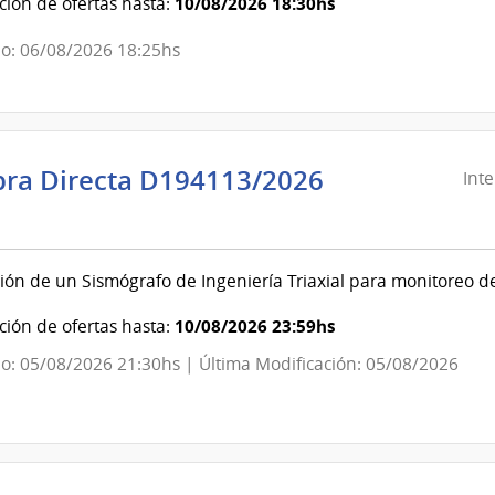
Dirección
10/08/2026 18:30hs
ión de ofertas hasta:
General
o: 06/08/2026 18:25hs
de
la
Salud
ra Directa D194113/2026
Int
ndencia
evideo
ión de un Sismógrafo de Ingeniería Triaxial para monitoreo d
ndencia
10/08/2026 23:59hs
ión de ofertas hasta:
o: 05/08/2026 21:30hs | Última Modificación: 05/08/2026
evideo