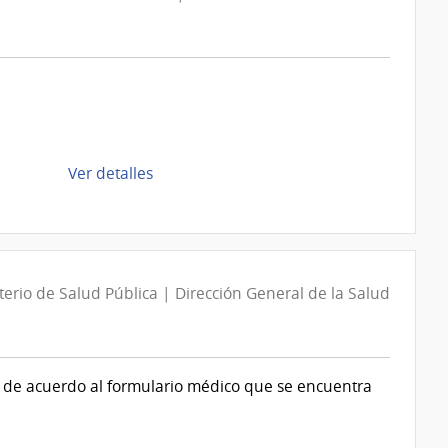
de
Ver detalles
la
compra
Compra
Directa
D194090/2026
terio de Salud Pública | Dirección General de la Salud
|
Intendencia
de
l, de acuerdo al formulario médico que se encuentra
Montevideo
|
Intendencia