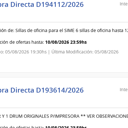
ra Directa D194112/2026
Int
ndencia
evideo
ión de: Sillas de oficina para el SIME 6 sillas de oficina hasta 
ndencia
10/08/2026 23:59hs
ión de ofertas hasta:
o: 05/08/2026 19:30hs | Última Modificación: 05/08/2026
evideo
ra Directa D193614/2026
Int
ndencia
evideo
 Y 1 DRUM ORIGINALES P/IMPRESORA ** VER OBSERVACION
ndencia
10/08/2026 23:59hs
ión de ofertas hasta: