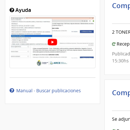
Comp
Ayuda
Inte
de
Mont
2 TONER
|
Inte
Recepc
de
Publicad
Mont
15:30hs
Manual - Buscar publicaciones
Comp
Inte
de
Mont
Se adjun
|
Inte