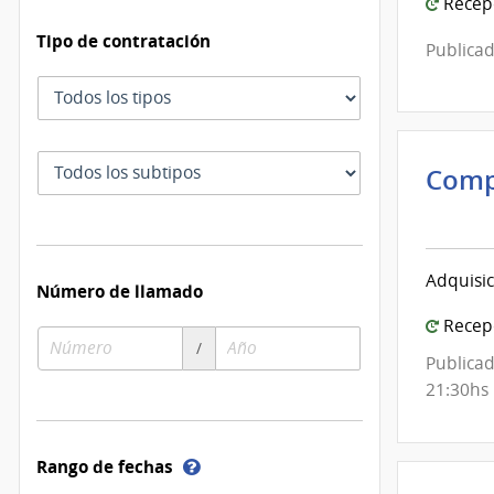
Recepc
Tipo de contratación
Publicad
Tipo
de
contratación
Subtipo
Comp
de
Inte
contratación
de
Mont
Adquisic
|
Número de llamado
Inte
Recepc
Número
Año
de
/
Publicad
de
de
Mont
21:30hs
compra
compra
Ayuda
Rango de fechas
sobre