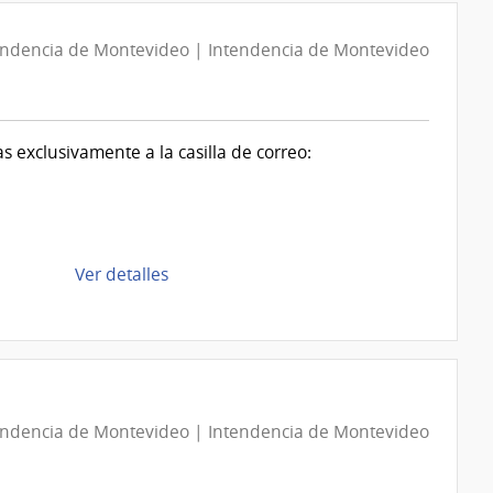
Directa
D186477A/2026
endencia de Montevideo | Intendencia de Montevideo
|
Intendencia
de
exclusivamente a la casilla de correo:
Montevideo
|
Intendencia
de
Montevideo
de
Ver detalles
la
compra
Compra
Directa
D192609/2026
endencia de Montevideo | Intendencia de Montevideo
|
Intendencia
de