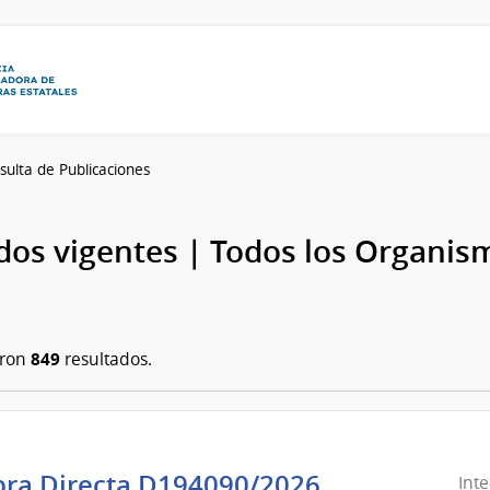
sulta de Publicaciones
os vigentes | Todos los Organis
849
aron
resultados.
ra Directa D194090/2026
Int