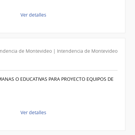
Intendencia
de
de
Ver detalles
Montevideo
la
compra
Compra
Directa
D194235/2026
endencia de Montevideo | Intendencia de Montevideo
|
Intendencia
de
MANAS O EDUCATIVAS PARA PROYECTO EQUIPOS DE
Montevideo
|
Intendencia
de
Montevideo
de
Ver detalles
la
compra
Compra