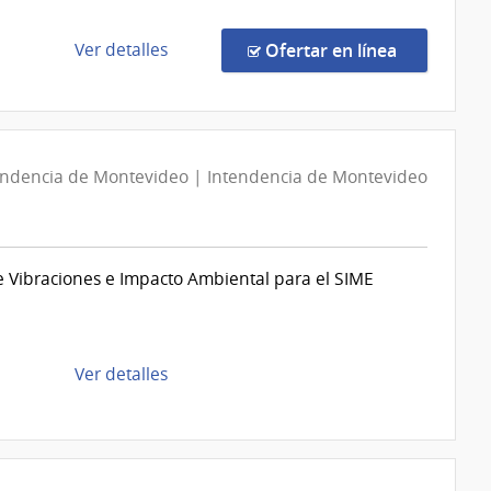
de
Montevideo
de
en la comp
Ver detalles
Ofertar en línea
la
compra
Compra
por
endencia de Montevideo | Intendencia de Montevideo
Excepción
557/2026
|
Ministerio
e Vibraciones e Impacto Ambiental para el SIME
de
Salud
Pública
|
de
Ver detalles
Dirección
la
General
compra
de
Compra
la
Directa