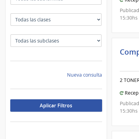
de
Publicad
Mont
Clase
15:30hs
SubClase
Comp
Inte
de
Mont
Nueva consulta
2 TONER
|
Inte
Recepc
de
Publicad
Aplicar Filtros
Mont
15:30hs