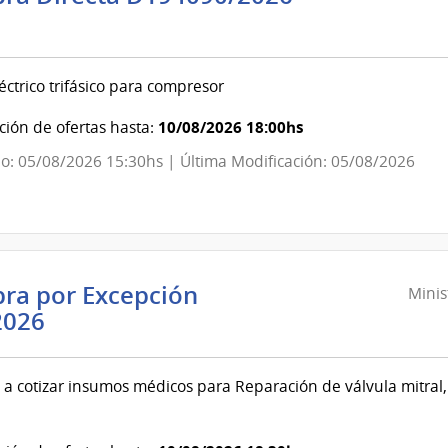
ndencia
evideo
éctrico trifásico para compresor
ndencia
10/08/2026 18:00hs
ión de ofertas hasta:
o: 05/08/2026 15:30hs | Última Modificación: 05/08/2026
evideo
ra por Excepción
Minis
Ministerio
2026
de
Salud
a a cotizar insumos médicos para Reparación de válvula mitra
Pública
|