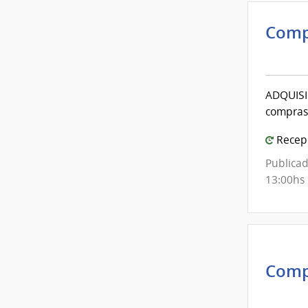
Comp
Inte
de
Mont
ADQUISIC
|
compras
Inte
de
Recepc
Mont
Publicad
13:00hs
Comp
Inte
de