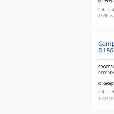
Recepc
de
Publicad
Mont
15:30hs
Comp
D186
PROFESI
REFEREN
Recepc
Publicad
15:31hs