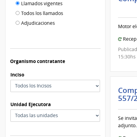
Filtro tipo
Llamados vigentes
por
Inte
de
fecha
de
Todos los llamados
de
Mont
publicación
Adjudicaciones
modificación
Motor el
|
Inte
Recepc
de
Publicad
Mont
15:30hs
Organismo contratante
Inciso
Comp
557/
Unidad Ejecutora
Se invit
adjunto.