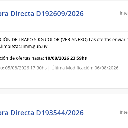
ra Directa D192609/2026
Int
ndencia
evideo
IÓN DE TRAPO 5 KG COLOR (VER ANEXO) Las ofertas enviarlas 
.limpieza@imm.gub.uy
ndencia
10/08/2026 23:59hs
ión de ofertas hasta:
evideo
o: 05/08/2026 17:30hs | Última Modificación: 06/08/2026
ra Directa D193544/2026
Int
ndencia