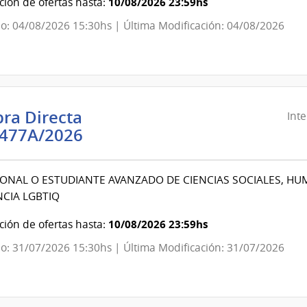
10/08/2026 23:59hs
ión de ofertas hasta:
o: 04/08/2026 15:30hs | Última Modificación: 04/08/2026
evideo
ra Directa
Int
Intendencia
477A/2026
de
Montevideo
ONAL O ESTUDIANTE AVANZADO DE CIENCIAS SOCIALES, HU
|
CIA LGBTIQ
Intendencia
de
10/08/2026 23:59hs
ión de ofertas hasta:
Montevideo
o: 31/07/2026 15:30hs | Última Modificación: 31/07/2026