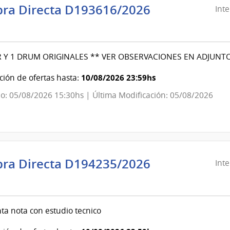
ra Directa D193616/2026
Int
ndencia
evideo
 Y 1 DRUM ORIGINALES ** VER OBSERVACIONES EN ADJUNTO
ndencia
10/08/2026 23:59hs
ión de ofertas hasta:
o: 05/08/2026 15:30hs | Última Modificación: 05/08/2026
evideo
ra Directa D194235/2026
Int
ndencia
evideo
ta nota con estudio tecnico
ndencia