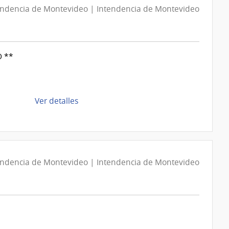
D193615/2026
endencia de Montevideo | Intendencia de Montevideo
|
Intendencia
de
 **
Montevideo
|
Intendencia
de
de
Ver detalles
Montevideo
la
compra
Compra
Directa
D193616/2026
endencia de Montevideo | Intendencia de Montevideo
|
Intendencia
de
Montevideo
|