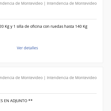
Salud
D194113/2026
endencia de Montevideo | Intendencia de Montevideo
|
Intendencia
de
120 Kg y 1 silla de oficina con ruedas hasta 140 Kg
Montevideo
|
Intendencia
de
de
Ver detalles
Montevideo
la
compra
Compra
Directa
D194112/2026
endencia de Montevideo | Intendencia de Montevideo
|
Intendencia
de
ES EN ADJUNTO **
Montevideo
|