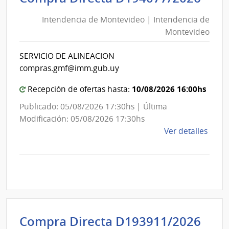
de
de
Mont
Intendencia de Montevideo | Intendencia de
Mon
|
Montevideo
|
Inte
Int
de
SERVICIO DE ALINEACION
de
Mont
compras.gmf@imm.gub.uy
Mon
10/08/2026 16:00hs
Recepción de ofertas hasta:
Publicado: 05/08/2026 17:30hs | Última
Modificación: 05/08/2026 17:30hs
de
Ver detalles
la
comp
Comp
Direc
D194
|
Inte
Int
Compra Directa D193911/2026
de