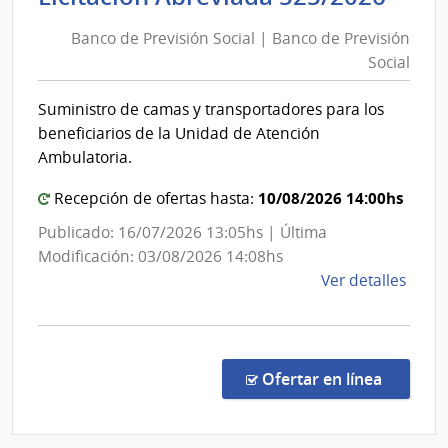
|
de
Inte
Banco de Previsión Social | Banco de Previsión
Prev
de
Social
Soci
Colo
|
Suministro de camas y transportadores para los
Ban
beneficiarios de la Unidad de Atención
de
Ambulatoria.
Prev
10/08/2026 14:00hs
Soci
Recepción de ofertas hasta:
Publicado: 16/07/2026 13:05hs | Última
Modificación: 03/08/2026 14:08hs
de
Ver detalles
la
comp
Licit
Abre
en la co
Ofertar en línea
525/
|
Banc