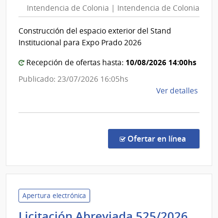
Intendencia de Colonia | Intendencia de Colonia
Colonia
|
Construcción del espacio exterior del Stand
Intendencia
Institucional para Expo Prado 2026
de
Colonia
10/08/2026 14:00hs
Recepción de ofertas hasta:
Publicado: 23/07/2026 16:05hs
de
Ver detalles
la
comp
Conc
de
en la co
Ofertar en línea
Preci
9102
|
Inte
de
Apertura electrónica
Colo
Ban
Licitación Abreviada 525/2026