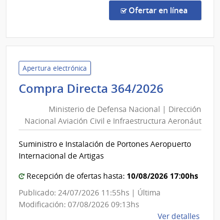
Direc
en la co
Ofertar en línea
363/
|
Minis
de
Defe
Apertura electrónica
Naci
Minister
Compra Directa 364/2026
|
de
Direc
Ministerio de Defensa Nacional | Dirección
Defensa
Naci
Nacional Aviación Civil e Infraestructura Aeronáut
Nacional
Aviac
|
Civil
Suministro e Instalación de Portones Aeropuerto
Direcció
e
Internacional de Artigas
Infra
Nacional
Aero
Aviación
10/08/2026 17:00hs
Recepción de ofertas hasta:
Civil
Publicado: 24/07/2026 11:55hs | Última
e
Modificación: 07/08/2026 09:13hs
Infraest
de
Ver detalles