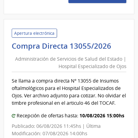
23/2
|
Admin
de
Servi
Apertura electrónica
de
Admini
Compra Directa 13055/2026
Salu
de
del
Administración de Servicios de Salud del Estado |
Servic
Esta
Hospital Especializado de Ojos
de
|
Salud
Cent
Se llama a compra directa Nº 13055 de Insumos
del
Auxil
oftalmológicos para el Hospital Especializados de
de
Estad
Ojos. Ver archivo adjunto para cotizar. No olvidar el
Nuev
|
timbre profesional en el articulo 46 del TOCAF.
Helve
Hospit
10/08/2026 15:00hs
Recepción de ofertas hasta:
Especi
de
Publicado: 06/08/2026 11:45hs | Última
Ojos
Modificación: 07/08/2026 14:00hs