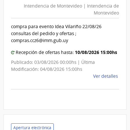
de
Mont
Intendencia de Montevideo | Intendencia de
Mon
|
Montevideo
|
Inte
Int
de
compra para evento Idea Vilariño 22/08/26
de
Mont
consultas del pedido y ofertas ;
Mon
compras.ccz6@imm.gub.uy
10/08/2026 15:00hs
Recepción de ofertas hasta:
Publicado: 03/08/2026 00:00hs | Última
Modificación: 04/08/2026 15:00hs
de
Ver detalles
la
comp
Comp
Direc
D193
|
Inte
Apertura electrónica