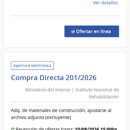
de
Ver detalles
la
comp
Comp
Direc
en la co
Ofertar en línea
1305
|
Admin
de
Servi
Apertura electrónica
de
Minister
Compra Directa 201/2026
Salu
del
del
Ministerio del Interior | Instituto Nacional de
Interior
Esta
Rehabilitación
|
|
Instituto
Hospi
Adq. de materiales de construcción, ajustarse al
Nacional
Espec
archivo adjunto (excluyente)
de
de
Ojos
10/08/2026 15:00hs
Recepción de ofertas hasta: