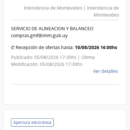
de
Mont
Intendencia de Montevideo | Intendencia de
Mon
|
Montevideo
|
Inte
Int
de
SERVICIO DE ALINEACION Y BALANCEO
de
Mont
compras.gmf@imm.gub.uy
Mon
10/08/2026 16:00hs
Recepción de ofertas hasta:
Publicado: 05/08/2026 17:30hs | Última
Modificación: 05/08/2026 17:30hs
de
Ver detalles
la
comp
Comp
Direc
D193
|
Inte
Apertura electrónica
de