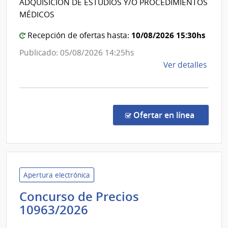
ADQUISICIÓN DE ESTUDIOS Y/O PROCEDIMIENTOS
Banco
MÉDICOS
de
Previsión
10/08/2026 15:30hs
Recepción de ofertas hasta:
Social
Publicado: 05/08/2026 14:25hs
de
Ver detalles
la
comp
Conc
de
en la co
Ofertar en línea
Preci
1096
|
Banc
de
Apertura electrónica
Previ
Concurso de Precios
Socia
Banco
10963/2026
|
de
Banc