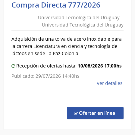
Universi
Compra Directa 777/2026
Mont
Tecnológ
|
Universidad Tecnológica del Uruguay |
Inte
del
Universidad Tecnológica del Uruguay
de
Uruguay
Mont
|
Adquisición de una tolva de acero inoxidable para
Universi
la carrera Licenciatura en ciencia y tecnología de
Tecnológ
lácteos en sede La Paz-Colonia.
del
10/08/2026 17:00hs
Uruguay
Recepción de ofertas hasta:
Publicado: 29/07/2026 14:40hs
de
Ver detalles
la
comp
Comp
Direc
en la c
Ofertar en línea
777/
|
Univ