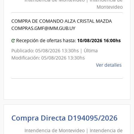
Mon
|
Montevideo
|
Inte
Int
de
COMPRA DE COMANDO ALZA CRISTAL MAZDA
de
Mont
COMPRAS.GMF@IMM.GUB.UY
Mon
10/08/2026 16:00hs
Recepción de ofertas hasta:
Publicado: 05/08/2026 13:30hs | Última
Modificación: 05/08/2026 13:30hs
de
Ver detalles
la
comp
Comp
Direc
D194
|
Inte
Int
Compra Directa D194095/2026
de
de
Mont
Intendencia de Montevideo | Intendencia de
Mon