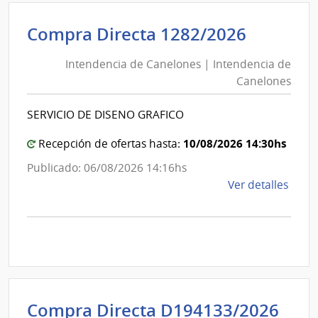
de
Intende
Compra Directa 1282/2026
Previ
de
Socia
Intendencia de Canelones | Intendencia de
Canelo
|
Canelones
|
Banc
de
Intende
SERVICIO DE DISENO GRAFICO
Previ
de
Socia
Canelo
10/08/2026 14:30hs
Recepción de ofertas hasta:
Publicado: 06/08/2026 14:16hs
de
Ver detalles
la
comp
Comp
Direc
1282
|
Inte
Int
Compra Directa D194133/2026