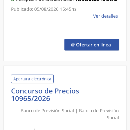
Rehabili
Publicado: 05/08/2026 15:45hs
de
Ver detalles
la
comp
Comp
Direc
en la co
Ofertar en línea
201/
|
Minis
del
Inter
Apertura electrónica
|
Concurso de Precios
Insti
Banco
10965/2026
Naci
de
de
Banco de Previsión Social | Banco de Previsión
Previsión
Rehab
Social
Social
|