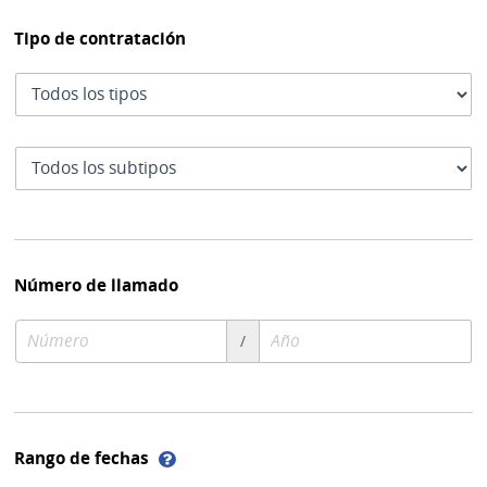
Tipo de contratación
Tipo
de
contratación
Subtipo
de
contratación
Número de llamado
Número
Año
/
de
de
compra
compra
Ayuda
Rango de fechas
sobre