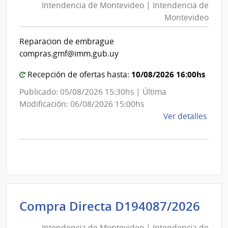
Intendencia de Montevideo | Intendencia de
Mon
Socia
Montevideo
|
|
Banc
Int
Reparacion de embrague
de
de
compras.gmf@imm.gub.uy
Previ
Mon
Socia
10/08/2026 16:00hs
Recepción de ofertas hasta:
Publicado: 05/08/2026 15:30hs | Última
Modificación: 06/08/2026 15:00hs
de
Ver detalles
la
comp
Comp
Direc
D193
|
Inte
Int
Compra Directa D194087/2026
de
de
Mont
Intendencia de Montevideo | Intendencia de