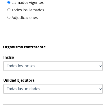
Filtro tipo
Llamados vigentes
por
de
fecha
Todos los llamados
de
publicación
Adjudicaciones
modif
Organismo contratante
Inciso
Unidad Ejecutora