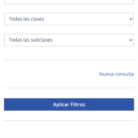
Clase
SubClase
Nueva consulta
Aplicar Filtros