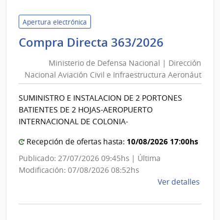
Tecno
del
Apertura electrónica
Urug
Minister
Compra Directa 363/2026
|
de
Univ
Ministerio de Defensa Nacional | Dirección
Defensa
Tecno
Nacional Aviación Civil e Infraestructura Aeronáut
Nacional
del
|
Urug
SUMINISTRO E INSTALACION DE 2 PORTONES
Direcció
BATIENTES DE 2 HOJAS-AEROPUERTO
Nacional
INTERNACIONAL DE COLONIA-
Aviación
10/08/2026 17:00hs
Civil
Recepción de ofertas hasta:
e
Publicado: 27/07/2026 09:45hs | Última
Infraest
Modificación: 07/08/2026 08:52hs
Aeronáu
de
Ver detalles
la
comp
Comp