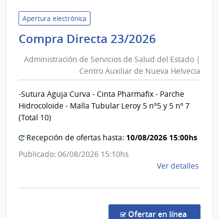
de
Servi
Apertura electrónica
de
Administr
Compra Directa 23/2026
Salu
de
del
Administración de Servicios de Salud del Estado |
Servicios
Esta
Centro Auxiliar de Nueva Helvecia
de
|
Salud
Cent
-Sutura Aguja Curva - Cinta Pharmafix - Parche
del
Depa
Hidrocoloide - Malla Tubular Leroy 5 nº5 y 5 nº 7
de
Estado
(Total 10)
Salto
|
10/08/2026 15:00hs
Centro
Recepción de ofertas hasta:
Auxiliar
Publicado: 06/08/2026 15:10hs
de
de
Ver detalles
Nueva
la
Helvecia
comp
Comp
Direc
en la co
Ofertar en línea