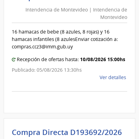
de
de
Cane
Intendencia de Montevideo | Intendencia de
Mon
|
Montevideo
|
Inte
Int
de
16 hamacas de bebe (8 azules, 8 rojas) y 16
de
Cane
hamacas infantiles (8 azulesEnviar cotización a:
Mon
compras.ccz3@imm.gub.uy
10/08/2026 15:00hs
Recepción de ofertas hasta:
Publicado: 05/08/2026 13:30hs
de
Ver detalles
la
comp
Comp
Direc
D194
|
Inte
Int
Compra Directa D193692/2026
de