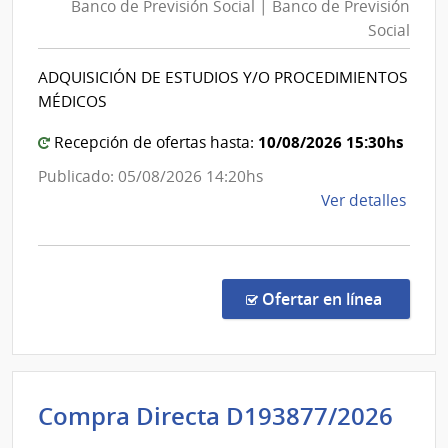
Banco de Previsión Social | Banco de Previsión
Previsión
de
Social
Social
Previ
|
Socia
ADQUISICIÓN DE ESTUDIOS Y/O PROCEDIMIENTOS
Banco
MÉDICOS
de
Previsión
10/08/2026 15:30hs
Recepción de ofertas hasta:
Social
Publicado: 05/08/2026 14:20hs
de
Ver detalles
la
comp
Conc
de
en la co
Ofertar en línea
Preci
1096
|
Banc
Int
Compra Directa D193877/2026
de
de
Previ