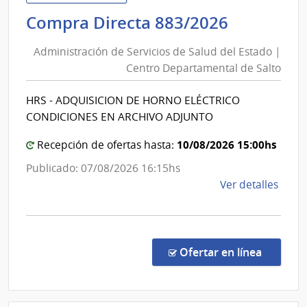
de
Administ
Compra Directa 883/2026
Mont
de
|
Administración de Servicios de Salud del Estado |
Inte
Servicios
Centro Departamental de Salto
de
de
Mont
Salud
HRS - ADQUISICION DE HORNO ELÉCTRICO
del
CONDICIONES EN ARCHIVO ADJUNTO
Estado
|
10/08/2026 15:00hs
Recepción de ofertas hasta:
Centro
Publicado: 07/08/2026 16:15hs
Departa
de
Ver detalles
de
la
Salto
comp
Comp
Direc
en la co
Ofertar en línea
883/
|
Admin