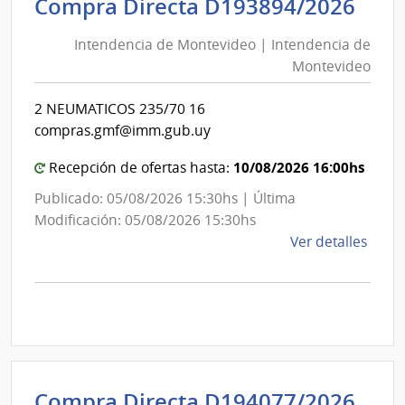
Int
Compra Directa D193894/2026
de
de
Mont
Intendencia de Montevideo | Intendencia de
Mon
|
Montevideo
|
Inte
Int
de
2 NEUMATICOS 235/70 16
de
Mont
compras.gmf@imm.gub.uy
Mon
10/08/2026 16:00hs
Recepción de ofertas hasta:
Publicado: 05/08/2026 15:30hs | Última
Modificación: 05/08/2026 15:30hs
de
Ver detalles
la
comp
Comp
Direc
D193
|
Inte
Int
Compra Directa D194077/2026