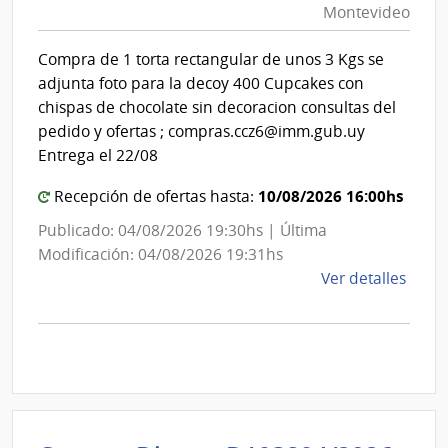
|
Montevideo
|
Inte
Int
de
Compra de 1 torta rectangular de unos 3 Kgs se
de
Mont
adjunta foto para la decoy 400 Cupcakes con
Mon
chispas de chocolate sin decoracion consultas del
pedido y ofertas ; compras.ccz6@imm.gub.uy
Entrega el 22/08
10/08/2026 16:00hs
Recepción de ofertas hasta:
Publicado: 04/08/2026 19:30hs | Última
Modificación: 04/08/2026 19:31hs
de
Ver detalles
la
comp
Comp
Direc
D194
|
Inte