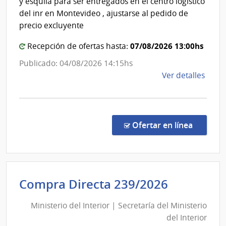
y esquila para ser entregados en el centro logístico
de
del inr en Montevideo , ajustarse al pedido de
Rehabili
precio excluyente
07/08/2026 13:00hs
Recepción de ofertas hasta:
Publicado: 04/08/2026 14:15hs
de
Ver detalles
la
comp
Comp
Direc
en la co
Ofertar en línea
192/
|
Minis
del
Minister
Compra Directa 239/2026
Inter
del
|
Ministerio del Interior | Secretaría del Ministerio
Interior
Insti
del Interior
|
Naci