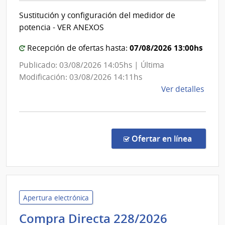
de
Secretar
Sustitución y configuración del medidor de
Rehab
del
potencia - VER ANEXOS
Minister
del
07/08/2026 13:00hs
Recepción de ofertas hasta:
Interior
Publicado: 03/08/2026 14:05hs | Última
Modificación: 03/08/2026 14:11hs
de
Ver detalles
la
comp
Comp
Direc
en la co
Ofertar en línea
239/
|
Minis
del
Inter
Apertura electrónica
|
Minister
Compra Directa 228/2026
Secre