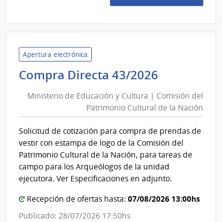
Preci
31/2
|
Univ
Tecno
Apertura electrónica
del
Ministerio
Compra Directa 43/2026
Urug
de
|
Ministerio de Educación y Cultura | Comisión del
Educación
Univ
Patrimonio Cultural de la Nación
y
Tecno
Cultura
del
Solicitud de cotización para compra de prendas de
|
Urug
vestir con estampa de logo de la Comisión del
Comisión
Patrimonio Cultural de la Nación, para tareas de
del
campo para los Arqueólogos de la unidad
Patrimoni
ejecutora. Ver Especificaciones en adjunto.
Cultural
07/08/2026 13:00hs
Recepción de ofertas hasta:
de
la
Publicado: 28/07/2026 17:50hs