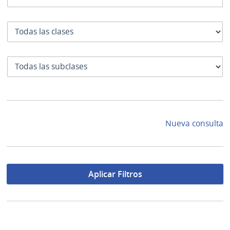
Clase
SubClase
Nueva consulta
Aplicar Filtros