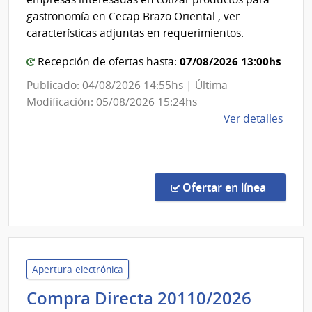
Direcc
gastronomía en Cecap Brazo Oriental , ver
de
características adjuntas en requerimientos.
Educa
07/08/2026 13:00hs
Recepción de ofertas hasta:
Publicado: 04/08/2026 14:55hs | Última
Modificación: 05/08/2026 15:24hs
de
Ver detalles
la
comp
Comp
Direc
en la c
Ofertar en línea
2010
|
Minis
de
Educ
Apertura electrónica
y
Minist
Compra Directa 20110/2026
Cultu