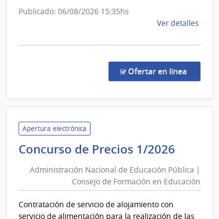
Uruguay
Publicado: 06/08/2026 15:35hs
de
Ver detalles
la
comp
Comp
Direc
en la c
Ofertar en línea
355/
|
Banc
Centr
del
Apertura electrónica
Urug
Admini
Concurso de Precios 1/2026
|
Nacion
Banc
Administración Nacional de Educación Pública |
de
Centr
Consejo de Formación en Educación
Educac
del
Públic
Urug
Contratación de servicio de alojamiento con
|
servicio de alimentación para la realización de las