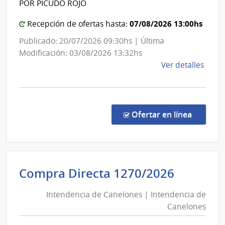
POR PICUDO ROJO
Facult
Naci
de
de
07/08/2026 13:00hs
Recepción de ofertas hasta:
Usin
Quími
Publicado: 20/07/2026 09:30hs | Última
y
Modificación: 03/08/2026 13:32hs
Tras
de
Ver detalles
Eléct
la
comp
Conc
de
en la co
Ofertar en línea
Preci
4/20
|
Univ
Intende
Compra Directa 1270/2026
de
de
la
Intendencia de Canelones | Intendencia de
Canelo
Repú
Canelones
|
|
Facul