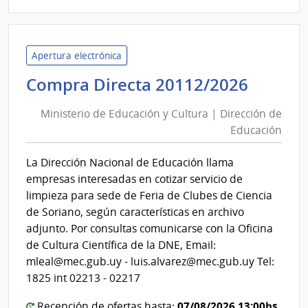
|
Minis
de
Educ
Apertura electrónica
y
Minist
Compra Directa 20112/2026
Cultu
de
|
Ministerio de Educación y Cultura | Dirección de
Educa
Direc
Educación
y
de
Cultur
Educ
La Dirección Nacional de Educación llama
|
empresas interesadas en cotizar servicio de
Direcc
limpieza para sede de Feria de Clubes de Ciencia
de
de Soriano, según características en archivo
Educa
adjunto. Por consultas comunicarse con la Oficina
de Cultura Científica de la DNE, Email:
mleal@mec.gub.uy - luis.alvarez@mec.gub.uy Tel:
1825 int 02213 - 02217
07/08/2026 13:00hs
Recepción de ofertas hasta: