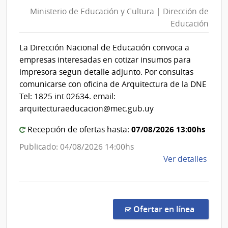
de
|
Ministerio de Educación y Cultura | Dirección de
Educa
Direc
Educación
y
de
Cultur
Educ
La Dirección Nacional de Educación convoca a
|
empresas interesadas en cotizar insumos para
Direcc
impresora segun detalle adjunto. Por consultas
de
comunicarse con oficina de Arquitectura de la DNE
Educa
Tel: 1825 int 02634. email:
arquitecturaeducacion@mec.gub.uy
07/08/2026 13:00hs
Recepción de ofertas hasta:
Publicado: 04/08/2026 14:00hs
de
Ver detalles
la
comp
Comp
Direc
en la c
Ofertar en línea
2011