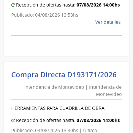
Canelo
07/08/2026 14:00hs
Recepción de ofertas hasta:
Publicado: 04/08/2026 13:53hs
de
Ver detalles
la
comp
Comp
Direc
1267
|
Inte
Int
Compra Directa D193171/2026
de
de
Cane
Intendencia de Montevideo | Intendencia de
Mon
|
Montevideo
|
Inte
Int
de
HERRAMIENTAS PARA CUADRILLA DE OBRA
de
Cane
Mon
07/08/2026 14:00hs
Recepción de ofertas hasta:
Publicado: 03/08/2026 13:30hs | Última