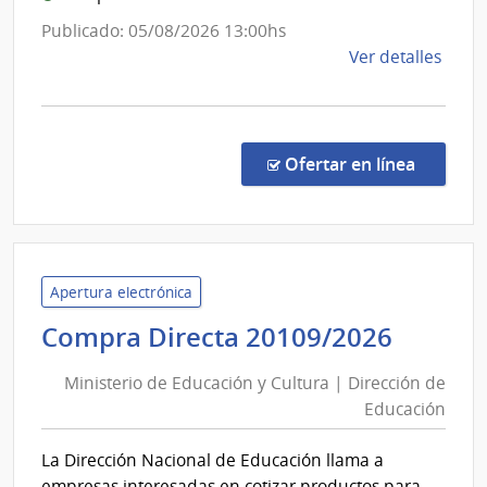
Maciel
Publicado: 05/08/2026 13:00hs
de
Ver detalles
la
comp
Comp
Direc
en la co
Ofertar en línea
1339
|
Admin
de
Servi
Apertura electrónica
de
Minist
Compra Directa 20109/2026
Salu
de
del
Ministerio de Educación y Cultura | Dirección de
Educa
Esta
Educación
y
|
Cultur
Hospi
La Dirección Nacional de Educación llama a
|
Maci
empresas interesadas en cotizar productos para