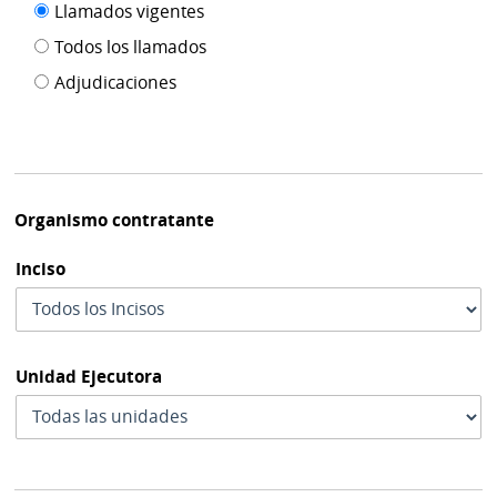
Filtro tipo
Llamados vigentes
por
de
fecha
Todos los llamados
de
publicación
Adjudicaciones
modif
Organismo contratante
Inciso
Unidad Ejecutora