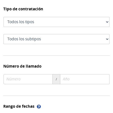
Tipo de contratación
Tipo
de
contratación
Subtipo
de
contratación
Número de llamado
Número
Año
/
de
de
compra
compra
Ayuda
Rango de fechas
sobre