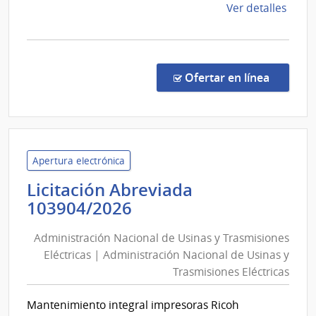
Nación
de
Ver detalles
la
comp
Comp
Direc
en la co
Ofertar en línea
43/2
|
Minis
de
Educ
Apertura electrónica
y
Licitación Abreviada
Cultu
Administración
103904/2026
|
Nacional
Comi
Administración Nacional de Usinas y Trasmisiones
de
del
Eléctricas | Administración Nacional de Usinas y
Usinas
Patr
Trasmisiones Eléctricas
y
Cultu
de
Trasmisiones
Mantenimiento integral impresoras Ricoh
la