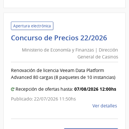
|
Minis
de
Econ
Apertura electrónica
y
Minis
Concurso de Precios 22/2026
Fina
de
|
Ministerio de Economía y Finanzas | Dirección
Econ
Cont
General de Casinos
y
Gene
Finan
de
Renovación de licencia Veeam Data Platform
|
la
Advanced 80 cargas (8 paquetes de 10 instancias)
Naci
Direc
Gener
07/08/2026 12:00hs
Recepción de ofertas hasta:
de
Publicado: 22/07/2026 11:50hs
Casin
de
Ver detalles
la
comp
Conc