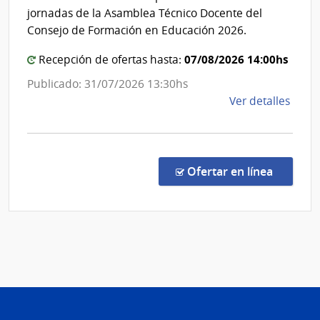
Conse
jornadas de la Asamblea Técnico Docente del
de
Consejo de Formación en Educación 2026.
Forma
07/08/2026 14:00hs
Recepción de ofertas hasta:
en
Educac
Publicado: 31/07/2026 13:30hs
de
Ver detalles
la
comp
Conc
de
en la c
Ofertar en línea
Preci
1/20
|
Admin
Naci
de
Educ
Públi