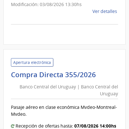
Modificación: 03/08/2026 13:30hs
de
Ver detalles
la
comp
Comp
Direc
D193
|
Inte
Apertura electrónica
de
Banco
Compra Directa 355/2026
Mont
Central
|
Banco Central del Uruguay | Banco Central del
Inte
del
Uruguay
de
Uruguay
Mont
|
Pasaje aéreo en clase económica Mvdeo-Montreal-
Banco
Mvdeo.
Central
del
07/08/2026 14:00hs
Recepción de ofertas hasta: