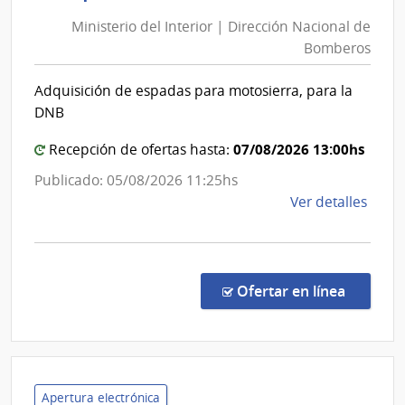
del
del
Ministerio del Interior | Dirección Nacional de
Interior
Minis
Bomberos
|
del
Direcció
Inter
Adquisición de espadas para motosierra, para la
Nacional
DNB
de
Bomber
07/08/2026 13:00hs
Recepción de ofertas hasta:
Publicado: 05/08/2026 11:25hs
de
Ver detalles
la
comp
Comp
Direc
en la co
Ofertar en línea
228/
|
Minis
del
Inter
Apertura electrónica