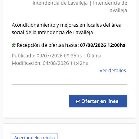
Intendencia de Lavalleja | Intendencia de
Laval
Lavalleja
|
Inten
Acondicionamiento y mejoras en locales del área
de
social de la Intendencia de Lavalleja
Laval
07/08/2026 12:00hs
Recepción de ofertas hasta:
Publicado: 09/07/2026 09:35hs | Última
Modificación: 04/08/2026 11:42hs
de
Ver detalles
la
comp
Licit
Abre
en la co
Ofertar en línea
11/2
|
Inte
de
Laval
Apertura electrónica