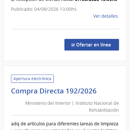
Publicado: 04/08/2026 13:00hs
de
Ver detalles
la
comp
Comp
Direc
en la c
Ofertar en línea
2011
|
Minis
de
Educ
Apertura electrónica
y
Minister
Compra Directa 192/2026
Cultu
del
|
Ministerio del Interior | Instituto Nacional de
Interior
Direc
Rehabilitación
|
de
Instituto
Educ
adq de artículos para diferentes tareas de limpieza
Nacional