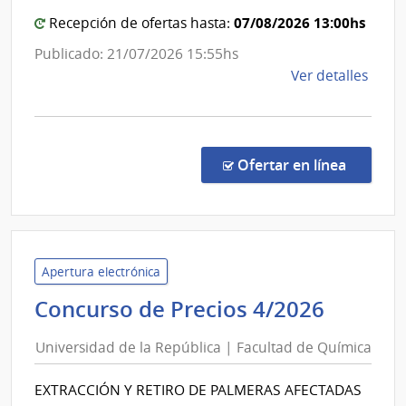
Eléctricas
Naci
|
07/08/2026 13:00hs
Recepción de ofertas hasta:
Administración
Publicado: 21/07/2026 15:55hs
Nacional
de
Ver detalles
de
la
Usinas
comp
y
Licit
Trasmisiones
Abre
en la co
Ofertar en línea
1039
Eléctricas
|
Admin
Naci
de
Apertura electrónica
Usin
Univer
Concurso de Precios 4/2026
y
de
Tras
Universidad de la República | Facultad de Química
la
Eléct
Repúbl
|
EXTRACCIÓN Y RETIRO DE PALMERAS AFECTADAS
|
Admin