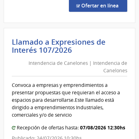
de
en la co
Ofertar en línea
Preci
22/2
|
Minis
Llamado a Expresiones de
de
Intendencia
Interés 107/2026
Econ
de
y
Intendencia de Canelones | Intendencia de
Canelones
Fina
Canelones
|
|
Direc
Intendencia
Convoca a empresas y emprendimientos a
Gene
de
presentar propuestas que requieran el acceso a
de
Canelones
espacios para desarrollarse.Este llamado está
Casi
dirigido a emprendimientos Industriales,
comerciales y/o de servicio
07/08/2026 12:30hs
Recepción de ofertas hasta:
Publicado: 24/07/2026 10:30hs