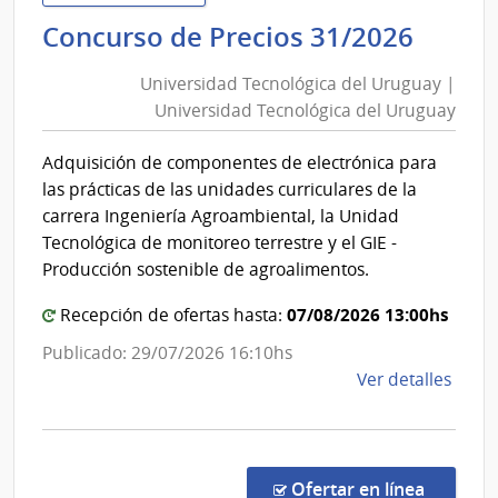
|
Unive
Concurso de Precios 31/2026
Direc
Tecno
Naci
Universidad Tecnológica del Uruguay |
del
de
Universidad Tecnológica del Uruguay
Urug
Bomb
|
Adquisición de componentes de electrónica para
Unive
las prácticas de las unidades curriculares de la
Tecno
carrera Ingeniería Agroambiental, la Unidad
del
Tecnológica de monitoreo terrestre y el GIE -
Urug
Producción sostenible de agroalimentos.
07/08/2026 13:00hs
Recepción de ofertas hasta:
Publicado: 29/07/2026 16:10hs
de
Ver detalles
la
comp
Conc
de
en la c
Ofertar en línea