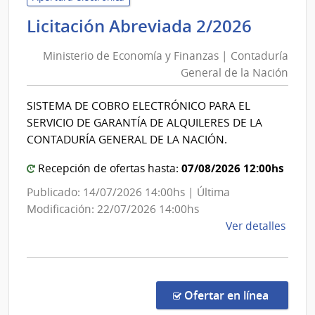
|
Minist
Licitación Abreviada 2/2026
Inte
de
de
Ministerio de Economía y Finanzas | Contaduría
Econo
Laval
General de la Nación
y
Finanz
SISTEMA DE COBRO ELECTRÓNICO PARA EL
|
SERVICIO DE GARANTÍA DE ALQUILERES DE LA
Contad
CONTADURÍA GENERAL DE LA NACIÓN.
Genera
07/08/2026 12:00hs
de
Recepción de ofertas hasta:
la
Publicado: 14/07/2026 14:00hs | Última
Nació
Modificación: 22/07/2026 14:00hs
de
Ver detalles
la
comp
Licit
Abre
en la co
Ofertar en línea
2/20