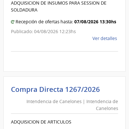
Intende
ADQUISICION DE INSUMOS PARA SESSION DE
de
de
SOLDADURA
Quím
Canelo
07/08/2026 13:30hs
Recepción de ofertas hasta:
Publicado: 04/08/2026 12:23hs
de
Ver detalles
la
comp
Comp
Direc
1270
|
Inte
Intende
Compra Directa 1267/2026
de
de
Cane
Intendencia de Canelones | Intendencia de
Canelo
|
Canelones
|
Inte
Intende
de
ADQUISICION DE ARTICULOS
de
Cane