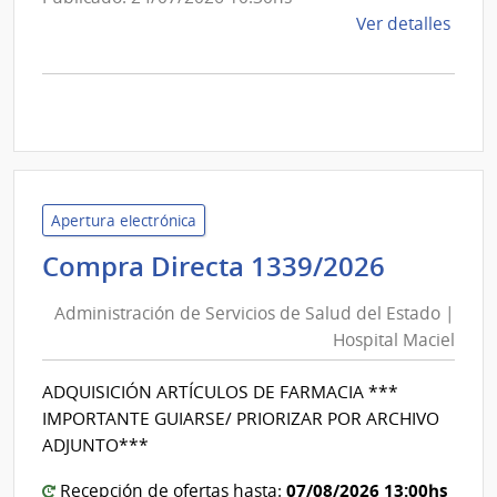
de
Ver detalles
la
comp
Llam
a
Expr
de
Inter
Apertura electrónica
107/
Adminis
Compra Directa 1339/2026
|
de
Inte
Administración de Servicios de Salud del Estado |
de
Servici
Hospital Maciel
Cane
de
|
Salud
ADQUISICIÓN ARTÍCULOS DE FARMACIA ***
Inte
del
IMPORTANTE GUIARSE/ PRIORIZAR POR ARCHIVO
de
Estado
ADJUNTO***
Cane
|
07/08/2026 13:00hs
Hospita
Recepción de ofertas hasta: