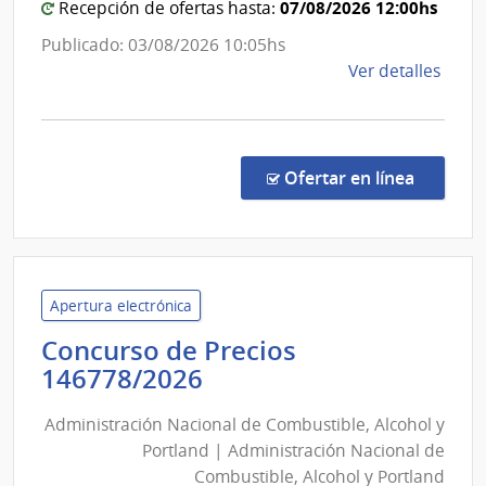
de
Bomber
07/08/2026 12:00hs
Recepción de ofertas hasta:
Nuev
Publicado: 03/08/2026 10:05hs
Palm
de
Ver detalles
la
comp
Comp
Direc
en la co
Ofertar en línea
219/
|
Minis
del
Inter
Apertura electrónica
|
Concurso de Precios
Direc
Administración
146778/2026
Naci
Nacional
de
Administración Nacional de Combustible, Alcohol y
de
Bomb
Portland | Administración Nacional de
Combustible,
Combustible, Alcohol y Portland