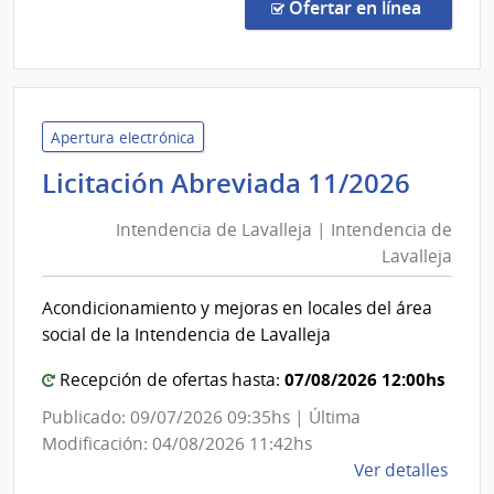
Abre
en la co
Ofertar en línea
16/2
|
Minis
de
Defe
Apertura electrónica
Naci
Inten
Licitación Abreviada 11/2026
|
de
Direc
Intendencia de Lavalleja | Intendencia de
Laval
Gene
Lavalleja
|
de
Inten
Secre
Acondicionamiento y mejoras en locales del área
de
de
social de la Intendencia de Lavalleja
Esta
Laval
07/08/2026 12:00hs
Recepción de ofertas hasta:
Publicado: 09/07/2026 09:35hs | Última
Modificación: 04/08/2026 11:42hs
de
Ver detalles