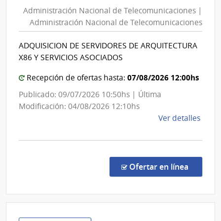
Nacional
Comb
Administración Nacional de Telecomunicaciones |
de
Alcoh
Administración Nacional de Telecomunicaciones
y
Telecomunicaciones
Portl
|
ADQUISICION DE SERVIDORES DE ARQUITECTURA
|
Administración
X86 Y SERVICIOS ASOCIADOS
Admin
Nacional
Naci
de
07/08/2026 12:00hs
Recepción de ofertas hasta:
de
Telecomunicaciones
Publicado: 09/07/2026 10:50hs | Última
Comb
Modificación: 04/08/2026 12:10hs
Alcoh
de
Ver detalles
y
la
Portl
comp
Licit
Abre
en la c
Ofertar en línea
1093
|
Admin
Naci