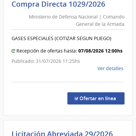
Ministe
Compra Directa 1029/2026
|
de
Com
Ministerio de Defensa Nacional | Comando
Defens
Gene
General de la Armada
Nacion
de
|
la
GASES ESPECIALES (COTIZAR SEGUN PLIEGO)
Coman
Arma
Genera
07/08/2026 12:00hs
Recepción de ofertas hasta:
de
Publicado: 31/07/2026 11:25hs
la
de
Ver detalles
Armad
la
comp
Comp
Direc
en la c
Ofertar en línea
1029
|
Minis
de
Inten
Licitación Abreviada 29/2026
Defe