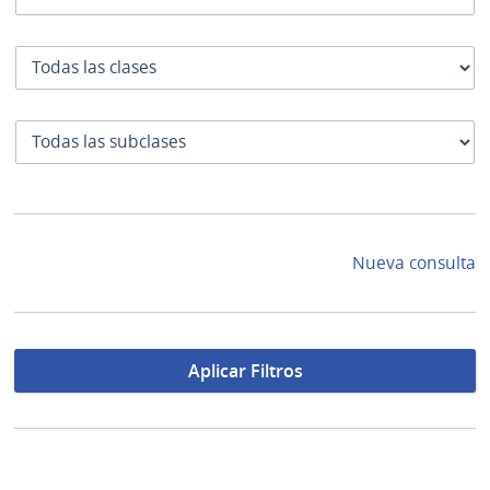
Clase
SubClase
Nueva consulta
Aplicar Filtros