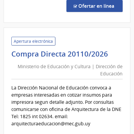
Direc
en la c
Ofertar en línea
2010
|
Minis
de
Educ
Apertura electrónica
y
Minist
Compra Directa 20110/2026
Cultu
de
|
Ministerio de Educación y Cultura | Dirección de
Educa
Direc
Educación
y
de
Cultur
Educ
La Dirección Nacional de Educación convoca a
|
empresas interesadas en cotizar insumos para
Direcc
impresora segun detalle adjunto. Por consultas
de
comunicarse con oficina de Arquitectura de la DNE
Educa
Tel: 1825 int 02634. email:
arquitecturaeducacion@mec.gub.uy