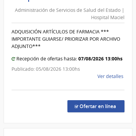
de
Inte
Administración de Servicios de Salud del Estado |
de
Servici
Hospital Maciel
Cane
de
|
Salud
ADQUISICIÓN ARTÍCULOS DE FARMACIA ***
Inte
del
IMPORTANTE GUIARSE/ PRIORIZAR POR ARCHIVO
de
Estado
ADJUNTO***
Cane
|
07/08/2026 13:00hs
Hospita
Recepción de ofertas hasta:
Maciel
Publicado: 05/08/2026 13:00hs
de
Ver detalles
la
comp
Comp
Direc
en la co
Ofertar en línea
1339
|
Admin
de