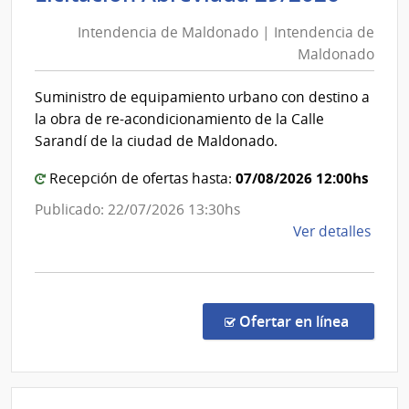
de
Naci
Intendencia de Maldonado | Intendencia de
Mald
|
Maldonado
|
Com
Gene
Inten
Suministro de equipamiento urbano con destino a
de
de
la obra de re-acondicionamiento de la Calle
la
Mald
Sarandí de la ciudad de Maldonado.
Arma
07/08/2026 12:00hs
Recepción de ofertas hasta:
Publicado: 22/07/2026 13:30hs
de
Ver detalles
la
comp
Licit
Abre
en la c
Ofertar en línea
29/2
|
Inte
de