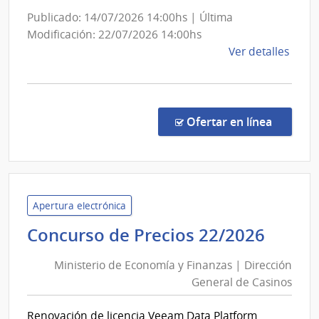
la
Publicado: 14/07/2026 14:00hs | Última
Nació
Modificación: 22/07/2026 14:00hs
de
Ver detalles
la
comp
Licit
Abre
en la co
Ofertar en línea
2/20
|
Minis
de
Econ
Apertura electrónica
y
Minis
Concurso de Precios 22/2026
Fina
de
|
Ministerio de Economía y Finanzas | Dirección
Econ
Cont
General de Casinos
y
Gene
Finan
de
Renovación de licencia Veeam Data Platform