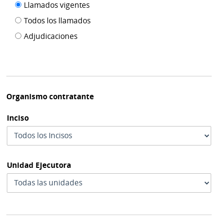
Filtro tipo
Llamados vigentes
por
de
fecha
Todos los llamados
de
publicación
Adjudicaciones
modif
Organismo contratante
Inciso
Unidad Ejecutora