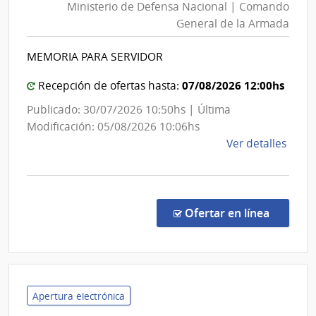
Ministerio de Defensa Nacional | Comando
Defens
General de la Armada
Nacion
|
MEMORIA PARA SERVIDOR
Coman
Genera
07/08/2026 12:00hs
Recepción de ofertas hasta:
de
Publicado: 30/07/2026 10:50hs | Última
la
Modificación: 05/08/2026 10:06hs
Armad
de
Ver detalles
la
comp
Comp
Direc
en la c
Ofertar en línea
6117
|
Minis
de
Defe
Apertura electrónica
Naci