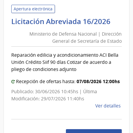
del
Niño
Apertura electrónica
y
Minis
Licitación Abreviada 16/2026
Adol
de
del
Ministerio de Defensa Nacional | Dirección
Defe
Urug
General de Secretaría de Estado
Nacio
|
|
Insti
Reparación edilicia y acondicionamiento ACI Bella
Direc
del
Unión Crédito Siif 90 días Cotizar de acuerdo a
Niño
Gener
pliego de condiciones adjunto
y
de
Adol
07/08/2026 12:00hs
Secre
Recepción de ofertas hasta:
del
de
Publicado: 30/06/2026 10:45hs | Última
Urug
Estad
Modificación: 29/07/2026 11:40hs
INAU
de
Ver detalles
la
comp
Licit