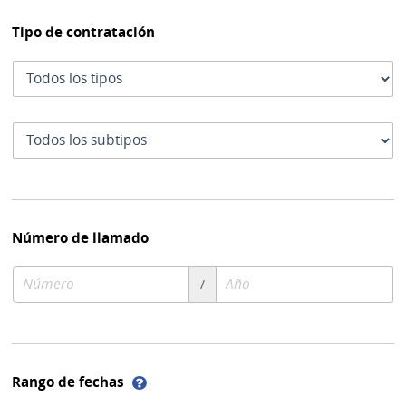
Tipo de contratación
Tipo
de
contratación
Subtipo
de
contratación
Número de llamado
Número
Año
/
de
de
compra
compra
Ayuda
Rango de fechas
sobre