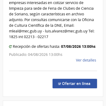
|
empresas interesadas en cotizar servicio de
Direcc
limpieza para sede de Feria de Clubes de Ciencia
de
de Soriano, según características en archivo
Educa
adjunto. Por consultas comunicarse con la Oficina
de Cultura Científica de la DNE, Email:
mleal@mec.gub.uy - luis.alvarez@mec.gub.uy Tel:
1825 int 02213 - 02217
07/08/2026 13:00hs
Recepción de ofertas hasta:
Publicado: 04/08/2026 13:00hs
de
Ver detalles
la
comp
Comp
Direc
en la c
Ofertar en línea
2011
|
Minis
de