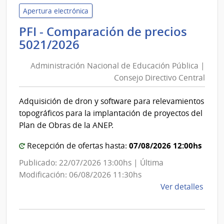
Mald
Apertura electrónica
|
PFI - Comparación de precios
Inte
Administración
5021/2026
de
Nacional
Mald
Administración Nacional de Educación Pública |
de
Consejo Directivo Central
Educación
Pública
Adquisición de dron y software para relevamientos
|
topográficos para la implantación de proyectos del
Consejo
Plan de Obras de la ANEP.
Directivo
Central
07/08/2026 12:00hs
Recepción de ofertas hasta:
Publicado: 22/07/2026 13:00hs | Última
Modificación: 06/08/2026 11:30hs
de
Ver detalles
la
comp
PFI