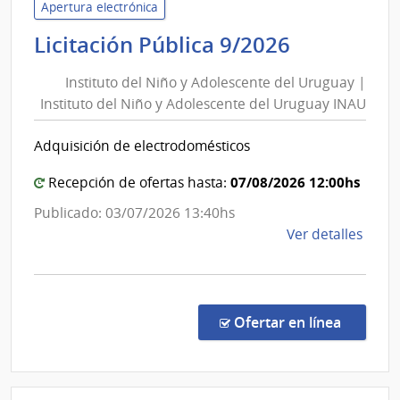
de
Apertura electrónica
Tele
Instituto
Licitación Pública 9/2026
|
del
Admin
Instituto del Niño y Adolescente del Uruguay |
Niño
Naci
Instituto del Niño y Adolescente del Uruguay INAU
y
de
Adolesce
Tele
Adquisición de electrodomésticos
del
Uruguay
07/08/2026 12:00hs
Recepción de ofertas hasta:
|
Publicado: 03/07/2026 13:40hs
Instituto
de
Ver detalles
del
la
Niño
comp
y
Licit
Adolesce
Públi
en la co
Ofertar en línea
del
9/20
|
Uruguay
Insti
INAU