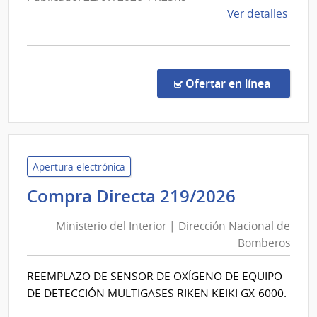
Nueva
de
Ver detalles
Palmir
la
comp
Conc
de
en la co
Ofertar en línea
Preci
2/20
|
Admin
de
Apertura electrónica
Servi
Minister
Compra Directa 219/2026
de
del
Salu
Ministerio del Interior | Dirección Nacional de
Interior
del
Bomberos
|
Esta
Direcció
|
REEMPLAZO DE SENSOR DE OXÍGENO DE EQUIPO
Nacional
Cent
DE DETECCIÓN MULTIGASES RIKEN KEIKI GX-6000.
Auxil
de