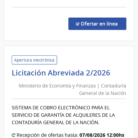
la
comp
Licit
Abre
en la co
Ofertar en línea
11/2
|
Inte
de
Laval
Apertura electrónica
|
Minist
Licitación Abreviada 2/2026
Inte
de
de
Ministerio de Economía y Finanzas | Contaduría
Econo
Laval
General de la Nación
y
Finanz
SISTEMA DE COBRO ELECTRÓNICO PARA EL
|
SERVICIO DE GARANTÍA DE ALQUILERES DE LA
Contad
CONTADURÍA GENERAL DE LA NACIÓN.
Genera
07/08/2026 12:00hs
de
Recepción de ofertas hasta: