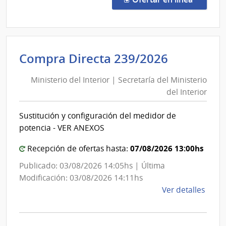
192/
|
Minis
del
Minister
Compra Directa 239/2026
Inter
del
|
Ministerio del Interior | Secretaría del Ministerio
Interior
Insti
del Interior
|
Naci
de
Secretar
Sustitución y configuración del medidor de
Rehab
del
potencia - VER ANEXOS
Minister
del
07/08/2026 13:00hs
Recepción de ofertas hasta:
Interior
Publicado: 03/08/2026 14:05hs | Última
Modificación: 03/08/2026 14:11hs
de
Ver detalles
la
comp
Comp