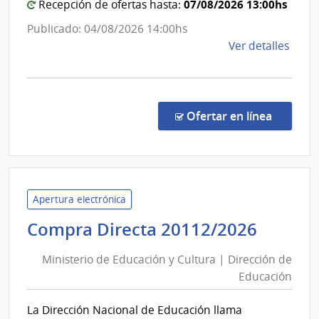
07/08/2026 13:00hs
Recepción de ofertas hasta:
Publicado: 04/08/2026 14:00hs
de
Ver detalles
la
comp
Comp
Direc
en la c
Ofertar en línea
2011
|
Minis
de
Educ
Apertura electrónica
y
Minist
Compra Directa 20112/2026
Cultu
de
|
Ministerio de Educación y Cultura | Dirección de
Educa
Direc
Educación
y
de
Cultur
Educ
La Dirección Nacional de Educación llama