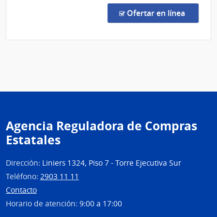
Direc
en la co
Ofertar en línea
239/
|
Minis
del
Inter
|
Secre
del
Minis
Agencia Reguladora de Compras
del
Estatales
Inter
Dirección:
Liniers 1324, Piso 7 - Torre Ejecutiva Sur
Teléfono:
2903 11 11
Contacto
Horario de atención:
9:00 a 17:00