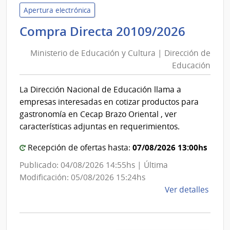
Servi
Apertura electrónica
de
Minist
Compra Directa 20109/2026
Salu
de
del
Ministerio de Educación y Cultura | Dirección de
Educa
Esta
Educación
y
|
Cultur
Hospi
La Dirección Nacional de Educación llama a
|
Maci
empresas interesadas en cotizar productos para
Direcc
gastronomía en Cecap Brazo Oriental , ver
de
características adjuntas en requerimientos.
Educa
07/08/2026 13:00hs
Recepción de ofertas hasta:
Publicado: 04/08/2026 14:55hs | Última
Modificación: 05/08/2026 15:24hs
de
Ver detalles
la
comp
Comp