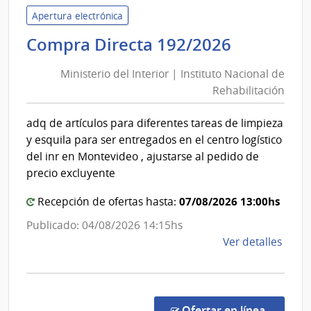
Educ
Apertura electrónica
y
Minister
Compra Directa 192/2026
Cultu
del
|
Ministerio del Interior | Instituto Nacional de
Interior
Direc
Rehabilitación
|
de
Instituto
Educ
adq de artículos para diferentes tareas de limpieza
Nacional
y esquila para ser entregados en el centro logístico
de
del inr en Montevideo , ajustarse al pedido de
Rehabili
precio excluyente
07/08/2026 13:00hs
Recepción de ofertas hasta:
Publicado: 04/08/2026 14:15hs
de
Ver detalles
la
comp
Comp
Direc
en la co
Ofertar en línea