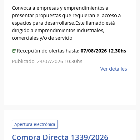
Direc
Intendencia
Convoca a empresas y emprendimientos a
Gene
de
presentar propuestas que requieran el acceso a
de
Canelones
espacios para desarrollarse.Este llamado está
Casi
dirigido a emprendimientos Industriales,
comerciales y/o de servicio
07/08/2026 12:30hs
Recepción de ofertas hasta:
Publicado: 24/07/2026 10:30hs
de
Ver detalles
la
comp
Llam
a
Expr
de
Inter
Apertura electrónica
107/
Adminis
Compra Directa 1339/2026
|