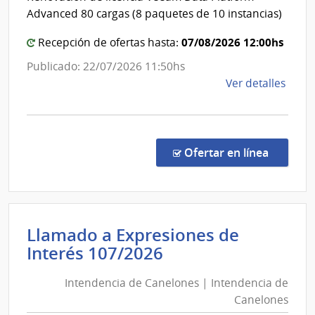
|
la
Advanced 80 cargas (8 paquetes de 10 instancias)
Naci
Direc
Gener
07/08/2026 12:00hs
Recepción de ofertas hasta:
de
Publicado: 22/07/2026 11:50hs
Casin
de
Ver detalles
la
comp
Conc
de
en la co
Ofertar en línea
Preci
22/2
|
Minis
Llamado a Expresiones de
de
Intendencia
Interés 107/2026
Econ
de
y
Intendencia de Canelones | Intendencia de
Canelones
Fina
Canelones
|
|