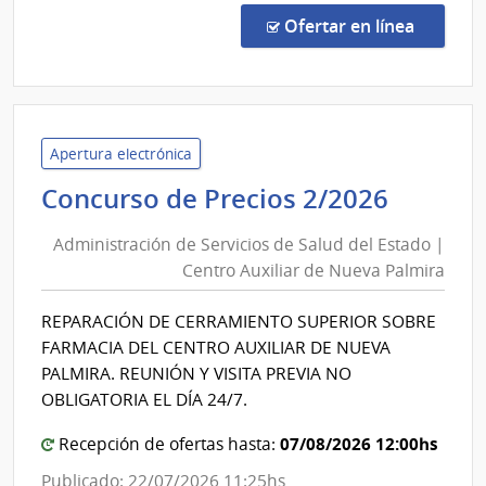
-
en la co
Ofertar en línea
Comp
de
preci
5021
|
Apertura electrónica
Admin
Admini
Concurso de Precios 2/2026
Naci
de
de
Administración de Servicios de Salud del Estado |
Servic
Educ
Centro Auxiliar de Nueva Palmira
de
Públi
Salud
|
REPARACIÓN DE CERRAMIENTO SUPERIOR SOBRE
del
Cons
FARMACIA DEL CENTRO AUXILIAR DE NUEVA
Direc
Estado
PALMIRA. REUNIÓN Y VISITA PREVIA NO
Centr
|
OBLIGATORIA EL DÍA 24/7.
Centro
07/08/2026 12:00hs
Recepción de ofertas hasta:
Auxilia
de
Publicado: 22/07/2026 11:25hs