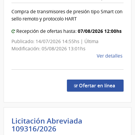
Alcohol
y
Compra de transmisores de presión tipo Smart con
Portland
sello remoto y protocolo HART
|
Administración
07/08/2026 12:00hs
Recepción de ofertas hasta:
Nacional
Publicado: 14/07/2026 14:55hs | Última
de
Modificación: 05/08/2026 13:01hs
Combustible,
de
Ver detalles
Alcohol
la
y
comp
Conc
Portland
de
en la c
Ofertar en línea
Preci
1467
|
Admin
Licitación Abreviada
Naci
Administración
109316/2026
de