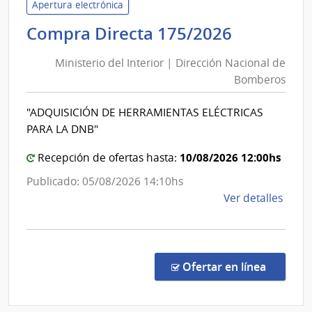
de
Apertura electrónica
Educ
Minister
Compra Directa 175/2026
Públi
del
|
Ministerio del Interior | Dirección Nacional de
Interior
Cons
Bomberos
|
Direc
Direcció
Centr
"ADQUISICIÓN DE HERRAMIENTAS ELÉCTRICAS
Nacional
PARA LA DNB"
de
Bomber
10/08/2026 12:00hs
Recepción de ofertas hasta:
Publicado: 05/08/2026 14:10hs
de
Ver detalles
la
comp
Comp
Direc
en la co
Ofertar en línea
175/
|