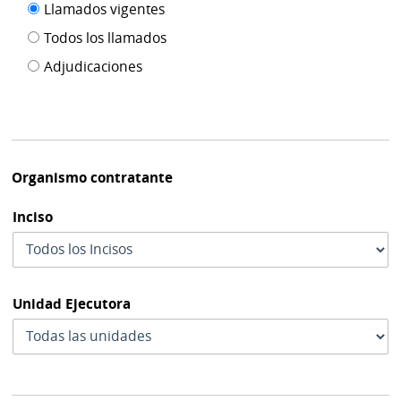
Filtro tipo
Llamados vigentes
por
de
fecha
Todos los llamados
de
publicación
Adjudicaciones
modif
Organismo contratante
Inciso
Unidad Ejecutora