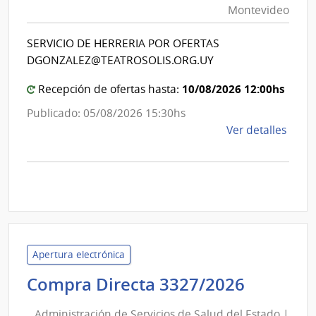
Montevideo
|
Int
SERVICIO DE HERRERIA POR OFERTAS
de
DGONZALEZ@TEATROSOLIS.ORG.UY
Mon
10/08/2026 12:00hs
Recepción de ofertas hasta:
Publicado: 05/08/2026 15:30hs
de
Ver detalles
la
comp
Comp
Direc
D194
|
Inte
Apertura electrónica
de
Adminis
Compra Directa 3327/2026
Mont
de
|
Administración de Servicios de Salud del Estado |
Inte