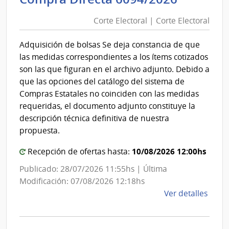
Direc
Electora
Naci
Corte Electoral | Corte Electoral
|
de
Corte
Bomb
Adquisición de bolsas Se deja constancia de que
Electora
las medidas correspondientes a los ítems cotizados
son las que figuran en el archivo adjunto. Debido a
que las opciones del catálogo del sistema de
Compras Estatales no coinciden con las medidas
requeridas, el documento adjunto constituye la
descripción técnica definitiva de nuestra
propuesta.
10/08/2026 12:00hs
Recepción de ofertas hasta:
Publicado: 28/07/2026 11:55hs | Última
Modificación: 07/08/2026 12:18hs
de
Ver detalles
la
comp