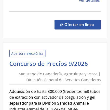
de
Ver detalles
la
comp
Comp
Direc
en la co
Ofertar en línea
196/
|
Minis
del
Inter
Apertura electrónica
|
Minist
Concurso de Precios 9/2026
Insti
de
Naci
Ministerio de Ganadería, Agricultura y Pesca |
Ganade
de
Dirección General de Servicios Ganaderos
Agricu
Rehab
y
Adquisición de hasta 300.000 (trecientos mil) tubos
Pesca
de extracción con activador de coagulación y gel
|
separador para la División Sanidad Animal e
Direcc
Industria Animal de la DGSG del MGAP.