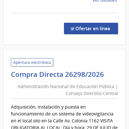
Ver detalles
la
comp
Licit
Abre
en la c
Ofertar en línea
6/20
|
Insti
Urug
de
Apertura electrónica
Mete
Admini
Compra Directa 26298/2026
|
Nacio
Insti
Administración Nacional de Educación Pública |
de
Urug
Consejo Directivo Central
Educa
de
Públic
Mete
Adquisición, instalación y puesta en
|
INU
funcionamiento de un sistema de videovigilancia
Conse
en el local sito en la Calle Av. Colonia 1162 VISITA
Direct
OBLIGATORIA AL LOCAL: Día y hora: 29 DE JULIO de