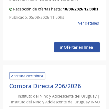
Genera
10/08/2026 12:00hs
Recepción de ofertas hasta:
de
Servic
Publicado: 05/08/2026 11:50hs
Ganad
de
Ver detalles
la
comp
Conc
de
en la co
Ofertar en línea
Preci
9/20
|
Minis
de
Apertura electrónica
Gana
Instituto
Compra Directa 206/2026
Agric
del
y
Instituto del Niño y Adolescente del Uruguay |
Niño
Pesc
Instituto del Niño y Adolescente del Uruguay INAU
y
|