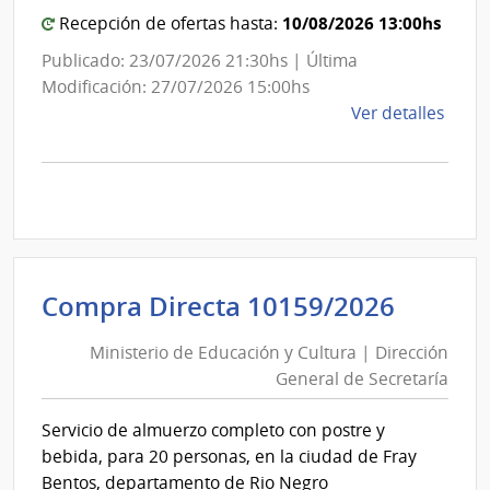
Montevideo
10/08/2026 13:00hs
Recepción de ofertas hasta:
Publicado: 23/07/2026 21:30hs | Última
Modificación: 27/07/2026 15:00hs
de
Ver detalles
la
comp
Licit
Abre
A188
|
Inte
Minist
Compra Directa 10159/2026
de
de
Mont
Ministerio de Educación y Cultura | Dirección
Educa
|
General de Secretaría
y
Inte
Cultur
de
Servicio de almuerzo completo con postre y
|
Mont
bebida, para 20 personas, en la ciudad de Fray
Direcc
Bentos, departamento de Rio Negro