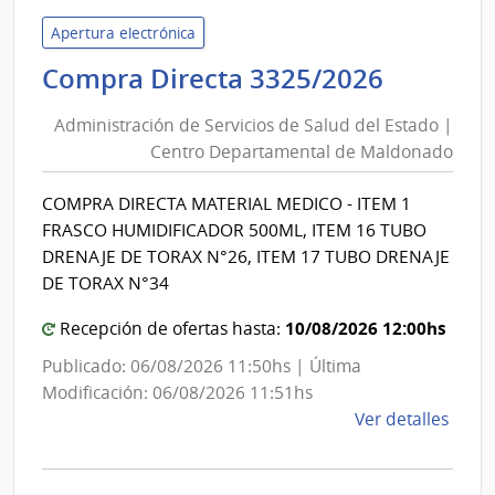
de
Servi
Apertura electrónica
de
Adminis
Compra Directa 3325/2026
Salu
de
del
Administración de Servicios de Salud del Estado |
Servici
Esta
Centro Departamental de Maldonado
de
|
Salud
Cent
COMPRA DIRECTA MATERIAL MEDICO - ITEM 1
del
Depa
FRASCO HUMIDIFICADOR 500ML, ITEM 16 TUBO
de
Estado
DRENAJE DE TORAX N°26, ITEM 17 TUBO DRENAJE
Mald
|
DE TORAX N°34
Centro
10/08/2026 12:00hs
Recepción de ofertas hasta:
Depart
de
Publicado: 06/08/2026 11:50hs | Última
Maldon
Modificación: 06/08/2026 11:51hs
de
Ver detalles
la
comp