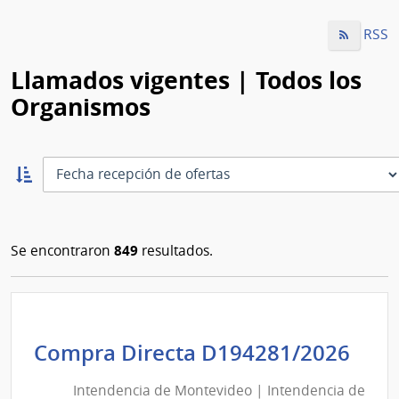
RSS
Llamados vigentes | Todos los
Organismos
Ordernar
ascendente:
Ordenar
849
Se encontraron
resultados.
Int
Compra Directa D194281/2026
de
Intendencia de Montevideo | Intendencia de
Mon