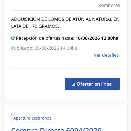
Interior
Urug
Bomberos
|
|
Direcció
Insti
ADQUISICIÓN DE LOMOS DE ATÚN AL NATURAL EN
Nacional
del
LATA DE 170 GRAMOS.
Niño
de
y
Bomber
10/08/2026 12:00hs
Recepción de ofertas hasta:
Adol
Publicado: 05/08/2026 14:00hs
del
de
Ver detalles
Urug
la
INAU
comp
Comp
Direc
en la co
Ofertar en línea
227/
|
Minis
del
Inter
Apertura electrónica
|
Corte
Compra Directa 6094/2026