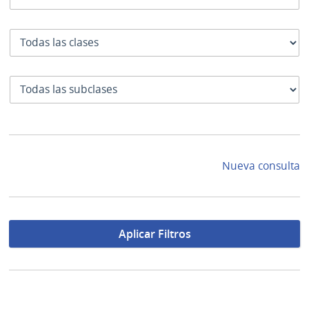
Clase
SubClase
Nueva consulta
Aplicar Filtros