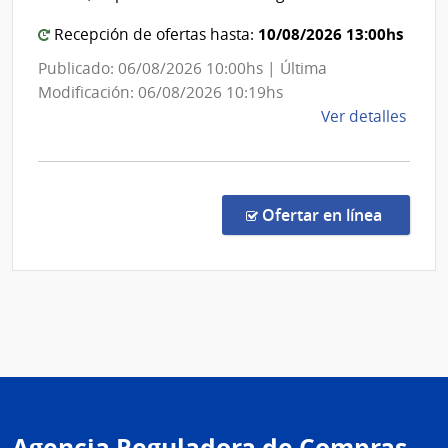
Gener
10/08/2026 13:00hs
de
Recepción de ofertas hasta:
Secret
Publicado: 06/08/2026 10:00hs | Última
Modificación: 06/08/2026 10:19hs
de
Ver detalles
la
comp
Comp
Direc
en la co
Ofertar en línea
1015
|
Minis
de
Educ
y
Cultu
|
Direc
Agencia Reguladora de Compras