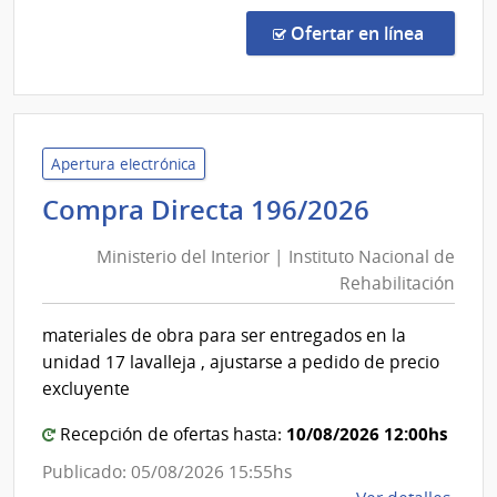
Comp
Direc
en la c
Ofertar en línea
3325
|
Admin
de
Servi
Apertura electrónica
de
Minister
Compra Directa 196/2026
Salu
del
del
Ministerio del Interior | Instituto Nacional de
Interior
Esta
Rehabilitación
|
|
Instituto
Cent
materiales de obra para ser entregados en la
Nacional
Depa
unidad 17 lavalleja , ajustarse a pedido de precio
de
de
excluyente
Mald
Rehabili
10/08/2026 12:00hs
Recepción de ofertas hasta:
Publicado: 05/08/2026 15:55hs