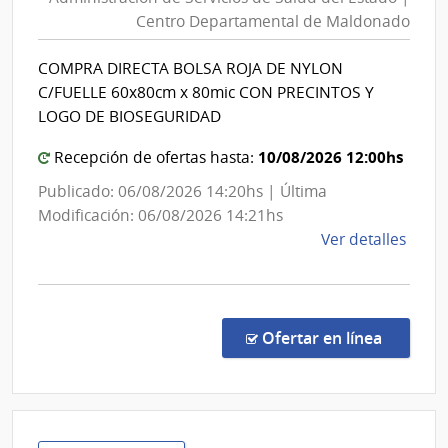
Servici
Centro Departamental de Maldonado
de
de
Mont
Salud
COMPRA DIRECTA BOLSA ROJA DE NYLON
del
C/FUELLE 60x80cm x 80mic CON PRECINTOS Y
Estado
LOGO DE BIOSEGURIDAD
|
10/08/2026 12:00hs
Centro
Recepción de ofertas hasta:
Depart
Publicado: 06/08/2026 14:20hs | Última
de
Modificación: 06/08/2026 14:21hs
Maldon
de
Ver detalles
la
comp
Comp
Direc
en la c
Ofertar en línea
3327
|
Admin
de