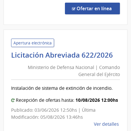
Conc
de
en la co
Ofertar en línea
Preci
15/2
|
Minis
de
Apertura electrónica
Defe
Mini
Licitación Abreviada 622/2026
Naci
de
|
Ministerio de Defensa Nacional | Comando
Def
Direc
General del Ejército
Nac
Naci
|
Aviac
Instalación de sistema de extinción de incendio.
Com
Civil
e
Gen
10/08/2026 12:00hs
Recepción de ofertas hasta:
Infra
del
Publicado: 03/06/2026 12:50hs | Última
Aero
Ejér
Modificación: 05/08/2026 13:46hs
de
Ver detalles
la