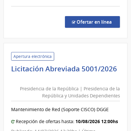
comp
Licit
Abre
en la co
Ofertar en línea
622/
|
Minis
de
Defe
Apertura electrónica
Naci
Licitación Abreviada 5001/2026
|
Presidencia
Com
de
Gene
Presidencia de la República | Presidencia de la
la
del
República y Unidades Dependientes
República
Ejérc
|
Mantenimiento de Red (Soporte CISCO) DGGE
Presidencia
de
10/08/2026 12:00hs
Recepción de ofertas hasta:
la