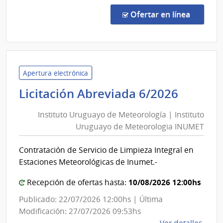
Comp
Direc
en la co
Ofertar en línea
6094
|
Corte
Elect
|
Apertura electrónica
Corte
Institu
Licitación Abreviada 6/2026
Elect
Urugu
Instituto Uruguayo de Meteorología | Instituto
de
Uruguayo de Meteorologia INUMET
Meteor
|
Contratación de Servicio de Limpieza Integral en
Institu
Estaciones Meteorológicas de Inumet.-
Urugu
de
10/08/2026 12:00hs
Recepción de ofertas hasta:
Meteor
Publicado: 22/07/2026 12:00hs | Última
INUME
Modificación: 27/07/2026 09:53hs
de