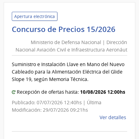
Minis
del
Inter
Apertura electrónica
|
Minis
Concurso de Precios 15/2026
Direc
de
Naci
Ministerio de Defensa Nacional | Dirección
Defe
de
Nacional Aviación Civil e Infraestructura Aeronáut
Nacio
Bomb
|
Suministro e Instalación Llave en Mano del Nuevo
Direc
Cableado para la Alimentación Eléctrica del Glide
Nacio
Slope 19, según Memoria Técnica.
Aviac
10/08/2026 12:00hs
Civil
Recepción de ofertas hasta:
e
Publicado: 07/07/2026 12:40hs | Última
Infra
Modificación: 29/07/2026 09:21hs
Aero
de
Ver detalles
la
comp