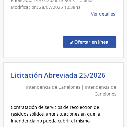
Publicado: 14/07/2026 13:30hs | Última
República
Modificación: 28/07/2026 10:38hs
y
de
Ver detalles
Unidades
la
Dependientes
comp
Licit
Abre
en la co
Ofertar en línea
5001
|
Presi
de
Inten
Licitación Abreviada 25/2026
la
de
Repú
Intendencia de Canelones | Intendencia de
Cane
|
Canelones
|
Presi
de
Inten
Contratación de servicios de recolección de
la
de
residuos sólidos, ante situaciones en que la
Repú
Cane
Intendencia no pueda cubrir el mismo.
y