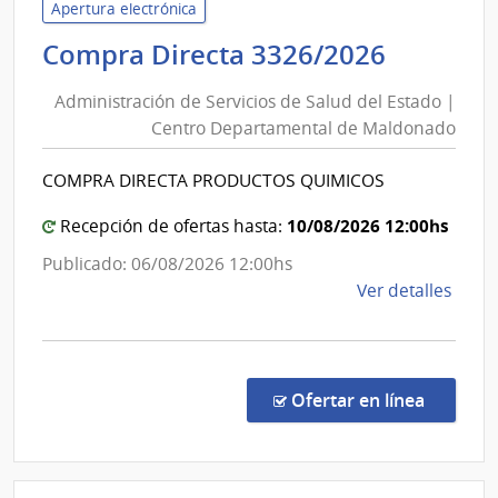
Servi
Apertura electrónica
de
Adminis
Compra Directa 3326/2026
Salu
de
del
Administración de Servicios de Salud del Estado |
Servici
Esta
Centro Departamental de Maldonado
de
|
Salud
Cent
COMPRA DIRECTA PRODUCTOS QUIMICOS
del
Depa
de
Estado
10/08/2026 12:00hs
Recepción de ofertas hasta:
Mald
|
Publicado: 06/08/2026 12:00hs
Centro
de
Ver detalles
Depart
la
de
comp
Maldon
Comp
Direc
en la c
Ofertar en línea
3326
|
Admin