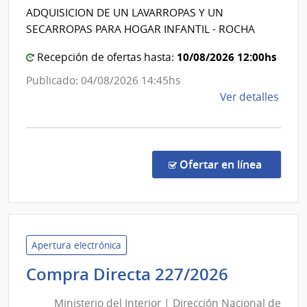
Adolesce
Direc
ADQUISICION DE UN LAVARROPAS Y UN
del
Gene
SECARROPAS PARA HOGAR INFANTIL - ROCHA
de
Uruguay
Servi
|
10/08/2026 12:00hs
Recepción de ofertas hasta:
Gana
Instituto
Publicado: 04/08/2026 14:45hs
del
de
Ver detalles
Niño
la
y
comp
Adolesce
Comp
del
Direc
en la co
Ofertar en línea
206/
Uruguay
|
INAU
Insti
del
Niño
Apertura electrónica
y
Minister
Compra Directa 227/2026
Adol
del
del
Ministerio del Interior | Dirección Nacional de