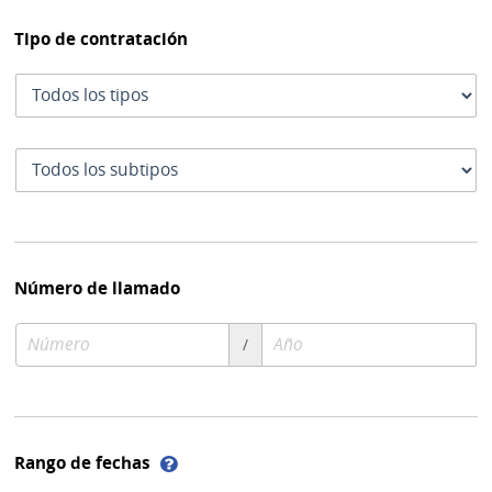
Tipo de contratación
Tipo
de
contratación
Subtipo
de
contratación
Número de llamado
Número
Año
/
de
de
compra
compra
Ayuda
Rango de fechas
sobre