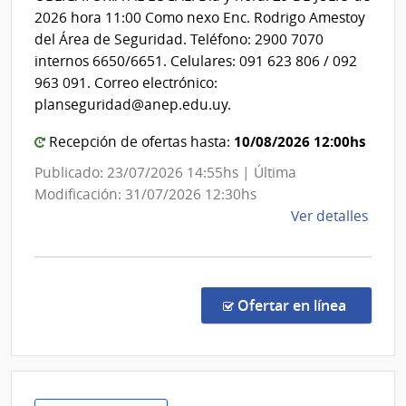
Centra
2026 hora 11:00 Como nexo Enc. Rodrigo Amestoy
del Área de Seguridad. Teléfono: 2900 7070
internos 6650/6651. Celulares: 091 623 806 / 092
963 091. Correo electrónico:
planseguridad@anep.edu.uy.
10/08/2026 12:00hs
Recepción de ofertas hasta:
Publicado: 23/07/2026 14:55hs | Última
Modificación: 31/07/2026 12:30hs
de
Ver detalles
la
comp
Comp
Direc
en la c
Ofertar en línea
2629
|
Admin
Naci