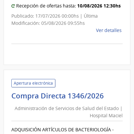
Unid
10/08/2026 12:30hs
Recepción de ofertas hasta:
Depe
Publicado: 17/07/2026 00:00hs | Última
Modificación: 05/08/2026 09:55hs
de
Ver detalles
la
comp
Licit
Abre
25/2
|
Inte
Apertura electrónica
de
Adminis
Compra Directa 1346/2026
Cane
de
|
Administración de Servicios de Salud del Estado |
Inte
Servici
Hospital Maciel
de
de
Cane
Salud
ADQUISICIÓN ARTÍCULOS DE BACTERIOLOGÍA -