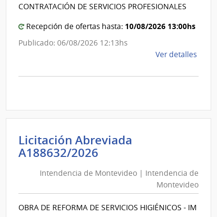
Intende
CONTRATACIÓN DE SERVICIOS PROFESIONALES
|
de
Hospi
Canelo
10/08/2026 13:00hs
Recepción de ofertas hasta:
Maci
Publicado: 06/08/2026 12:13hs
de
Ver detalles
la
comp
Comp
Direc
1281
|
Inte
Licitación Abreviada
de
Intendencia
A188632/2026
Cane
de
|
Intendencia de Montevideo | Intendencia de
Montevideo
Inte
Montevideo
|
de
Intendencia
Cane
OBRA DE REFORMA DE SERVICIOS HIGIÉNICOS - IM
de